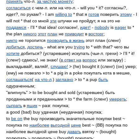
принять
что-л.
за чистую монету
;
согласиться
с чем-л. или на что-л. - will you * it? согласны?,
идет?, по рукам? - I am
willing to
* that я
готов
поверить
этому
- I
will not * that со мной
эти
штучки не пройдут, я на это не
поддамся
- I'll * that idea! согласен!,
идет!
-
nobody
is
eager
to *
the plan
никого
этот
план
не
приводит
в
восторг
;
никто
не торопится
проводить в жизнь
этот план (сленг)
добиться
,
достичь
- what are you
trying
to * with that? чего вы
хотите
добиться? (устаревшее) искупать (чьи-л. грехи) > I'll * it!
(сленг) сдаюсь!, не знаю! (
в ответ на
вопрос
или загадку) ;
выкладывай!, валяй!,
слушаю!
> (he) bought it (сленг) (он) умер;
(ему) не повезло > to * a pig in a poke покупать кота в мешке,
соглашаться
(
на что-л
.)
заглазно
> to * a pup
быть
одураченным;
"влипнуть" > to be bought and sold (устаревшее) быть
проданными и преданными > to * the farm (сленг)
умереть
;
сыграть
в
ящик
~ разг. покупка;
a good (bad) buy удачная (неудачная) покупка;
to
be on
the buy производить значительные покупки best ~
покупка по
наиболее
выгодной
цене
best ~ (BB) покупка по
наиболее выгодной цене buy
давать
взятку ~ (bought)
подкупать ~ подкупать ~ (bought) покупать;