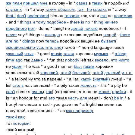
же
план
пришел
мне
в голову - in *
cases
в
таких
/в подобных/
случаях
- in * a way
таким образом
,
так - he
speaks
in * a way
that I
don't
understand
him он
говорит
так, что я
его
не
понимаю
- and *
things
и тому подобное
-
there is no
*
thing
ничего
подобного
нет
- do no * thing! не
делай
ничего
подобного! - I
never
say * things я
никогда
не говорю подобных
вещей
-
there
are no
*
doings
now
теперь
подобных вещей не
бывает
(
эмоционально-усилительно
) такой - * horrid langauge такой
ужасный
язык
- * good
music
такая
хорошая
музыка
- *
a long
time ago
так
давно
- * fun that
nobody
left так
весело
,
что
никто
не
ушел
- he was * a good man он
был
таким
хорошим
человеком такой
хороший
,
такой
большой
,
такой
далекий
и т. п.
- * a fellow! ну что за парень! - * a liar!
какой
(
наглый
) лжец! - * a
lie!
столь
наглая ложь! - * a pity такая
жалость
- it is * a pity he
can't
come я
очень
(
так
) (со) жалею, что он не
может
прийти
- it
is * an honour for me!
это
такая
честь
для
меня! - don't
be in
* a
hurry! не спешите так! - you gave me * a fright! вы меня так
напугали! в сочетаниях: - * as
как например
;
такой как
;
тот
который
;
такой который;