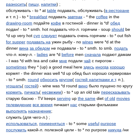
разносить
(
пищу
,
напитки
) ;
обслуживать - to * at
table
подавать, обслуживать (
в ресторане
и т. п.) - to *
breakfast
подавать
завтрак
- * the
coffee
in the
drawing-room
подайте
кофе
в гостиной - dinner is *d!
обед
подан! - to * smth. hot подавать что-л. горячим - soup
should
be
*d up very hot
суп
следует
подавать очень горячим - to * out fish
for supper
подавать на
ужин рыбу - no
wines
were *d at the
dinner
вина
за обедом
не подавали - to * smth. to smb.
подать
что-л. кому-л. -
ladies
are *d
before
men
сначала
подают дамам
- I was *d with tea and cake
мне
подали
чай
с пирогом -
sometimes
they * (up) a good meal here
здесь
иногда
хорошо
кормят - the dinner was well *d up обед был хорошо сервирован
- to * smth.
round
обносить
кругом
(
гостей напитками и т
. п.),
угощать
(
гостей
) - wine was *d round
вино
было пущено по кругу
кормить
,
пичкать
(
несвежим
) - to * up an old tale
пересказывать
старую басню - TV keeps
serving
up
the same
diet
of old
movies
телевидение
все время
пичкает
нас
старыми фильмами
выполнять
назначение
;
служить (для чего-л.) ;
использоваться
,
применяться
- to * some
useful
purpose
послужить
какой-л. полезной цели - to * no purpose
никуда
/ни