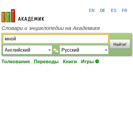
EN
DE
ES
FR
academic.ru
Словари и энциклопедии на Академике
Найти!
Толкования
Переводы
Книги
Игры ⚽