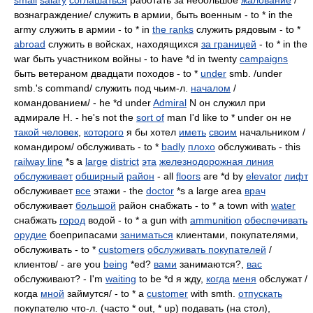
small
salary
соглашаться
работать за небольшое
жалование
/
вознаграждение/ служить в армии, быть военным - to * in the
army служить в армии - to * in
the ranks
служить рядовым - to *
abroad
служить в войсках, находящихся
за границей
- to * in the
war быть участником войны - to have *d in twenty
campaigns
быть ветераном двадцати походов - to *
under
smb. /under
smb.'s command/ служить под чьим-л.
началом
/
командованием/ - he *d under
Admiral
N он служил при
адмирале Н. - he's not the
sort of
man I'd like to * under он не
такой человек
,
которого
я бы хотел
иметь
своим
начальником /
командиром/ обслуживать - to *
badly
плохо
обслуживать - this
railway line
*s a
large
district
эта
железнодорожная линия
обслуживает
обширный
район
- all
floors
are *d by
elevator
лифт
обслуживает
все
этажи - the
doctor
*s a large area
врач
обслуживает
большой
район снабжать - to * a town with
water
снабжать
город
водой - to * a gun with
ammunition
обеспечивать
орудие
боеприпасами
заниматься
клиентами, покупателями,
обслуживать - to *
customers
обслуживать покупателей
/
клиентов/ - are you
being
*ed?
вами
занимаются?,
вас
обслуживают? - I'm
waiting
to be *d я жду,
когда
меня
обслужат /
когда
мной
займутся/ - to * a
customer
with smth.
отпускать
покупателю что-л. (часто * out, * up) подавать (на стол),