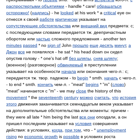
распростертыми объятиями
- handle * care!
обращаться
осторожно!
(
надпись
) - he
looked
at his work * a
critical
eye он
отнесся к своей
работе
критически
указывает на
сопутствующие обстоятельства
или
внешний вид
предмета: с;
с последующими словами передается тж. деепричастным
оборотом или
частью
сложного предложения - another ten
minutes
passed
* no
sign of
John
прошло
еще
десять
минут
,
а
Джон
все
не появлялся - he sat * his head down он сидел
опустив голову - * one's hat off
без шляпы
,
сняв шляпу
;
(военное) (разговорное)
обвиняемый
в преступлении
указывает на особенности
начала
или окончания чего-л.: с;
передается тж. твор. падежом - to
begin
* smth.
начать
с чего-л.
- to end * smth.
кончить
чем-л. - "meat"
begins
* "m" (
слово
)
"meat" начинается с "m" - we may
close
the history of this
movement
* the
seventeenth
century
можно
считать
,
что
история
этого
движения заканчивается семнадцатым веком указывает
на дополнительные обстоятельства или моменты: причем -
they were all late * him being the last
все они
опоздали, а он
пришел последним указывает на
условия
совершения
действия: в условиях,
когда
,
при том
, что - *
unemployment
rising
no
economic growth
is
possible
в условиях роста