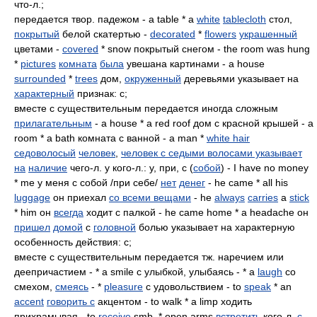
что-л.;
передается твор. падежом - a table * a
white
tablecloth
стол,
покрытый
белой скатертью -
decorated
*
flowers
украшенный
цветами -
covered
* snow покрытый снегом - the room was hung
*
pictures
комната
была
увешана картинами - a house
surrounded
*
trees
дом,
окруженный
деревьями указывает на
характерный
признак: с;
вместе с существительным передается иногда сложным
прилагательным
- a house * a red roof дом с красной крышей - a
room * a bath комната с ванной - a man *
white hair
седоволосый
человек
,
человек с седыми волосами указывает
на
наличие
чего-л. у кого-л.: у, при, с (
собой
) - I have no money
* me у меня с собой /при себе/
нет
денег
- he came * all his
luggage
он приехал
со всеми вещами
- he
always
carries
a
stick
* him он
всегда
ходит с палкой - he came home * a headache он
пришел
домой
с
головной
болью указывает на характерную
особенность действия: с;
вместе с существительным передается тж. наречием или
деепричастием - * a smile с улыбкой, улыбаясь - * a
laugh
со
смехом,
смеясь
- *
pleasure
с удовольствием - to
speak
* an
accent
говорить с
акцентом - to walk * a limp ходить
прихрамывая - to
receive
smb. * open arms
встретить
кого-л.
с