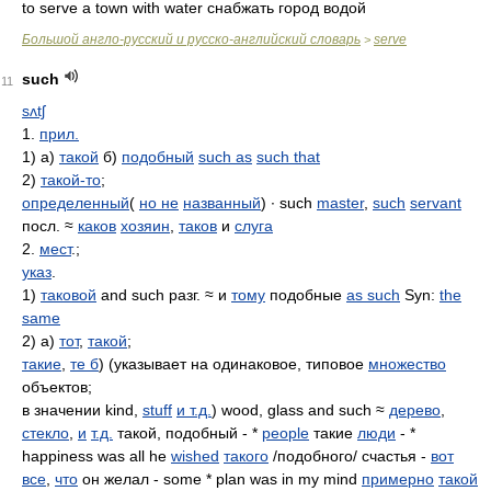
to serve a town with water снабжать город водой
Большой англо-русский и русско-английский словарь
serve
>
such
11
sʌtʃ
1.
прил.
1) а)
такой
б)
подобный
such as
such that
2)
такой-то
;
определенный
(
но не
названный
) ∙ such
master
,
such
servant
посл. ≈
каков
хозяин
,
таков
и
слуга
2.
мест
.;
указ
.
1)
таковой
and such разг. ≈ и
тому
подобные
as such
Syn:
the
same
2) а)
тот
,
такой
;
такие
,
те б
) (указывает на одинаковое, типовое
множество
объектов;
в значении kind,
stuff
и т.д.
) wood, glass and such ≈
дерево
,
стекло
,
и
т.д.
такой, подобный - *
people
такие
люди
- *
happiness was all he
wished
такого
/подобного/ счастья -
вот
все
,
что
он желал - some * plan was in my mind
примерно
такой