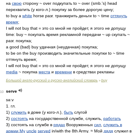
на
свою
сторону ~ over подкупать to ~ over (smb.'s) head
перехватить (у кого-л.) покупку за более дорогую цену;
to buy a
white
horse разг. транжирить деньги to ~ time
оттянуть
время
;
I will not buy that = это со мной не пройдет, я этого не допущу
time: buy ~ покупать время рекламной передачи ~ up скупать ~
разг. покупка;
a good (bad) buy удачная (неудачная) покупка;
to be on the buy производить значительные покупки to ~ time
оттянуть время;
I will not buy that = это со мной не пройдет, я этого не допущу
media
~ покупка
места
и
времени
в средствах рекламы
Большой англо-русский и русско-английский словарь
buy
>
serve
10
sə:v
1. гл.
1)
служить
в доме (у кого-л.),
быть
слугой
2)
состоять
на государственной службе, служить,
работать
3) состоять на службе в
рядах
Вооруженных
сил
,
служить в
армии My
uncle
served
in/with the 8th Army. ≈ Мой
дядя
служил в