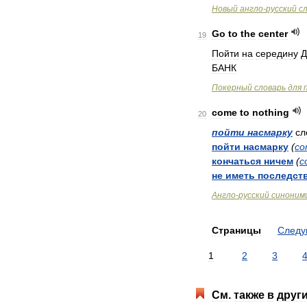
Новый
англо
-
русский
с
Go
to
the
center
19
Пойти
на
середину
Д
БАНК
Покерный
словарь
для
come
to
nothing
20
пойти
насмарку
сл
пойти
насмарку
(
co
кончаться
ничем
(
c
не
иметь
последст
Англо
-
русский
синоним
Страницы
След
1
2
3
См
.
также
в
друг