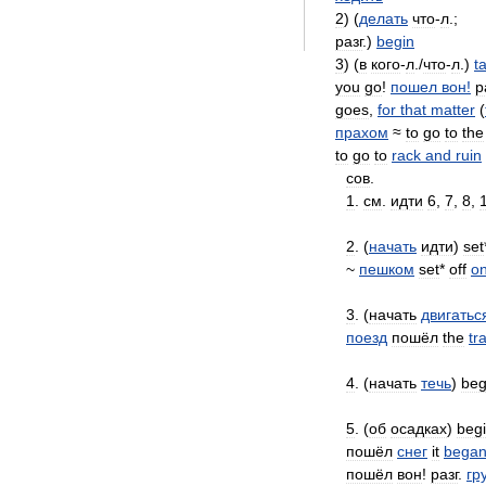
2
) (
делать
что
-
л
.;
разг
.)
begin
3
) (
в
кого
-
л
./
что
-
л
.)
t
you
go
!
пошел
вон
!
р
goes
,
for
that
matter
(
прахом
≈
to
go
to
the
to
go
to
rack
and
ruin
сов
.
1
.
см
.
идти
6
,
7
,
8
,
2
. (
начать
идти
)
set
~
пешком
set
*
off
o
3
. (
начать
двигатьс
поезд
пошёл
the
tr
4
. (
начать
течь
)
beg
5
. (
об
осадках
)
beg
пошёл
снег
it
bega
пошёл
вон
!
разг
.
гр