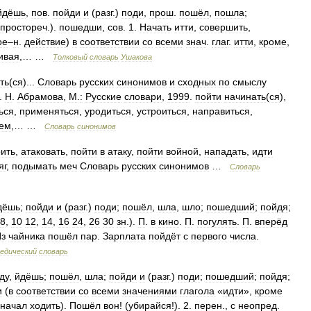
йдёшь
,
пов
.
пойди
и
(
разг
.)
поди
,
прош
.
пошёл
,
пошла
;
простореч
.).
пошедши
,
сов
.
1
.
Начать
итти
,
совершить
,
ое
–
н
.
действие
)
в
соответствии
со
всеми
знач
.
глаг
.
итти
,
кроме
,
ивая
,… …
Толковый
словарь
Ушакова
ть
(
ся
)...
Словарь
русских
синонимов
и
сходных
по
смыслу
.
Н
.
Абрамова
,
М
.
:
Русские
словари
,
1999
.
пойти
начинать
(
ся
),
ься
,
применяться
,
уродиться
,
устроиться
,
направиться
,
ьем
,… …
Словарь
синонимов
ить
,
атаковать
,
пойти
в
атаку
,
пойти
войной
,
нападать
,
идти
яг
,
подымать
меч
Словарь
русских
синонимов
…
Словарь
дёшь
;
пойди
и
(
разг
.)
поди
;
пошёл
,
шла
,
шло
;
пошедший
;
пойдя
;
8
,
10
12
,
14
,
16
24
,
26
30
зн
.).
П
.
в
кино
.
П
.
погулять
.
П
.
вперёд
з
чайника
пошёл
пар
.
Зарплата
пойдёт
с
первого
числа
.
едический
словарь
ду
,
йдёшь
;
пошёл
,
шла
;
пойди
и
(
разг
.)
поди
;
пошедший
;
пойдя
;
и
(
в
соответствии
со
всеми
значениями
глагола
«
идти
»,
кроме
начал
ходить
).
Пошёл
вон
! (
убирайся
!).
2
.
перен
.,
с
неопред
.