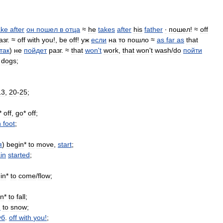
ake
after
он
пошел
в
отца
≈
he
takes
after
his
father
∙
пошел
! ≈
off
азг
. ≈
off
with
you
!,
be
off
!
уж
если
на
то
пошло
≈
as
far
as
that
так
)
не
пойдет
разг
. ≈
that
won
'
t
work
,
that
won
'
t
wash
/
do
пойти
dogs
;
13
,
20
-
25
;
*
off
,
go
*
off
;
n
foot
;
я
)
begin
*
to
move
,
start
;
ain
started
;
in
*
to
come
/
flow
;
in
*
to
fall
;
n
to
snow
;
уб
.
off
with
you
!
;