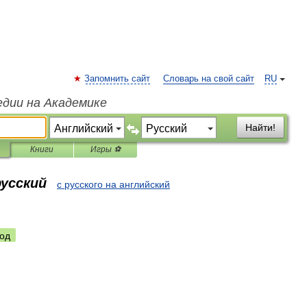
Запомнить сайт
Словарь на свой сайт
RU
едии на Академике
Найти!
Книги
Игры ⚽
русский
с русского на английский
од