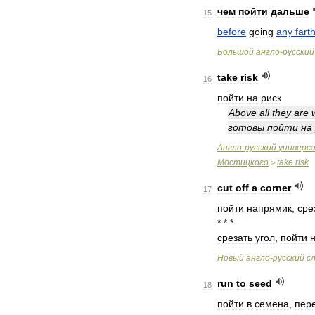
чем
пойти
дальше
15
before
going
any
fart
Большой
англо
-
русский
take
risk
16
пойти
на
риск
Above
all
they
are
готовы
пойти
на
Англо
-
русский
универс
Мостицкого
take
risk
>
cut
off
a
corner
17
пойти
напрямик
,
сре
* * *
срезать
угол
,
пойти
Новый
англо
-
русский
с
run
to
seed
18
пойти
в
семена
,
пер