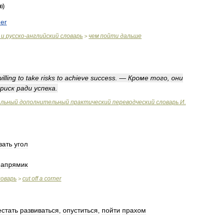
her
и
русско
-
английский
словарь
чем
пойти
дальше
>
willing
to
take
risks
to
achieve
success
. —
Кроме
того
,
они
риск
ради
успеха
.
альный
дополнительный
практический
переводческий
словарь
И
.
зать
угол
напрямик
ловарь
cut
off
a
corner
>
естать
развиваться
,
опуститься
,
пойти
прахом