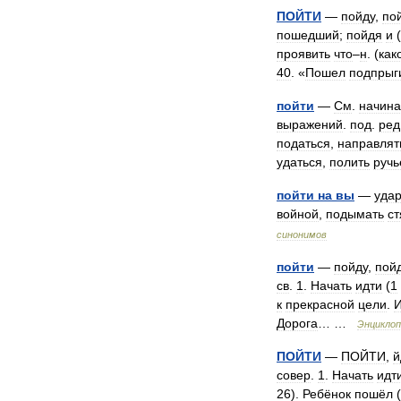
ПОЙТИ
—
пойду
,
по
пошедший
;
пойдя
и
(
проявить
что
–
н
. (
как
40
. «
Пошел
подпрыг
пойти
—
См
.
начина
выражений
.
под
.
ред
податься
,
направлят
удаться
,
полить
руч
пойти
на
вы
—
удар
войной
,
подымать
ст
синонимов
пойти
—
пойду
,
пой
св
.
1
.
Начать
идти
(
1
к
прекрасной
цели
.
И
Дорога
… …
Энциклоп
ПОЙТИ
—
ПОЙТИ
,
й
совер
.
1
.
Начать
идт
26
).
Ребёнок
пошёл
(