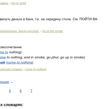
ловарь
run
to
seed
>
винуть
деньги
в
банк
,
т
.
е
.
на
середину
стола
.
См
.
ПОЙТИ
ВА
-
переводчика
.
Англо
-
русский
.
Go
to
the
center
>
овосочетание:
me
to
nothing
)
ome
to
nothing
,
end
in
smoke
,
go
phut
,
go
up
in
smoke
)
вий
(
come
to
nothing
)
ический
словарь
come
to
nothing
>
ующая
→
4
5
6
7
их
словарях: