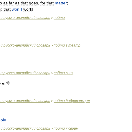
о
as
far
as
that
goes
,
for
that
matter
;
г
.
that
won
`
t
work
!
и
русско
-
английский
словарь
пойти
>
и
русско
-
английский
словарь
пойти
в
театр
>
и
русско
-
английский
словарь
пойти
вниз
>
ем
и
русско
-
английский
словарь
пойти
добровольцем
>
ple
и
русско
-
английский
словарь
пойти
к
своим
>