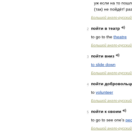
уж
если
на
то
пошл
(
так
)
не
пойдёт
!
раз
Большой
англо
-
русский
пойти
в
театр
2
to
go
to
the
theatre
Большой
англо
-
русский
пойти
вниз
3
to
slide
down
Большой
англо
-
русский
пойти
добровольц
4
to
volunteer
Большой
англо
-
русский
пойти
к
своим
5
to
go
to
see
one
'
s
peo
Большой
англо
-
русский