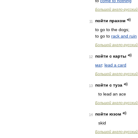
to
come
to
nothing
Большой
англо
-
русский
пойти
прахом
11
to
go
to
the
dogs
;
to
go
to
rack
and
ruin
Большой
англо
-
русский
пойти
с
карты
12
мат
.
lead
a
card
Большой
англо
-
русский
пойти
с
туза
13
to
lead
an
ace
Большой
англо
-
русский
пойти
юзом
14
skid
Большой
англо
-
русский