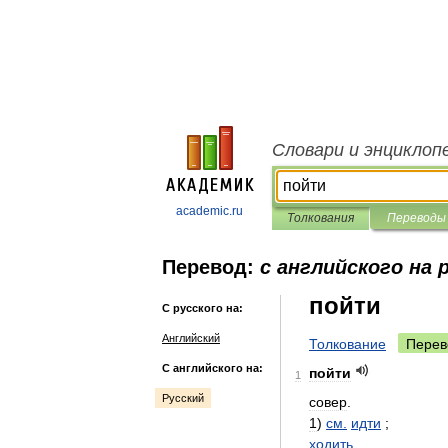
Словари и энциклоп
academic.ru
Толкования
Переводы
Перевод:
с английского на 
пойти
С русского на:
Английский
Толкование
Перев
С английского на:
пойти
1
Русский
совер
.
1
)
см
.
идти
;
ходить