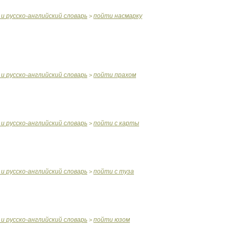
и
русско
-
английский
словарь
пойти
насмарку
>
и
русско
-
английский
словарь
пойти
прахом
>
и
русско
-
английский
словарь
пойти
с
карты
>
и
русско
-
английский
словарь
пойти
с
туза
>
и
русско
-
английский
словарь
пойти
юзом
>