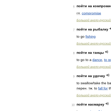
пойти
на
компроми
6
гл
.
compromise
Большой
англо
-
русский
пойти
на
рыбалку
7
to
go
fishing
Большой
англо
-
русский
пойти
на
танцы
8
to
go
to
a
dance
,
to
g
Большой
англо
-
русский
пойти
на
удочку
9
to
swallow
/
take
the
ba
перен
.
тж
.
to
fall
for
t
Большой
англо
-
русский
пойти
насмарку
10