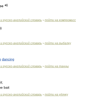
сс
и
русско
-
английский
словарь
пойти
на
компромисс
>
и
русско
-
английский
словарь
пойти
на
рыбалку
>
o
dancing
и
русско
-
английский
словарь
пойти
на
танцы
>
it
;
he
bait
и
русско
-
английский
словарь
пойти
на
удочку
>