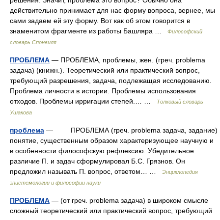
решения. Значит, проблема это вопрос? Обычно она
действительно принимает для нас форму вопроса, вернее, мы
сами задаем ей эту форму. Вот как об этом говорится в
знаменитом фрагменте из работы Башляра …
Философский
словарь Спонвиля
ПРОБЛЕМА
— ПРОБЛЕМА, проблемы, жен. (греч. problema
задача) (книжн.). Теоретический или практический вопрос,
требующий разрешения, задача, подлежащая исследованию.
Проблема личности в истории. Проблемы использования
отходов. Проблемы ирригации степей.… …
Толковый словарь
Ушакова
проблема
— ПРОБЛЕМА (греч. problema задача, задание)
понятие, существенным образом характеризующее научную и
в особенности философскую рефлексию. Убедительное
различие П. и задач сформулировал Б.С. Грязнов. Он
предложил называть П. вопрос, ответом… …
Энциклопедия
эпистемологии и философии науки
ПРОБЛЕМА
— (от греч. problema задача) в широком смысле
сложный теоретический или практический вопрос, требующий