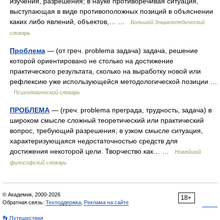
изучения, разрешения; в науке противоречивая ситуация,
выступающая в виде противоположных позиций в объяснении
каких либо явлений, объектов,… …
Большой Энциклопедический
словарь
Проблема
— (от греч. problema задача) задача, решение
которой ориентировано не столько на достижение
практического результата, сколько на выработку новой или
рефлексию уже использующейся методологической позиции …
Психологический словарь
ПРОБЛЕМА
— (греч. problema преграда, трудность, задача) в
широком смысле сложный теоретический или практический
вопрос, требующий разрешения; в узком смысле ситуация,
характеризующаяся недостаточностью средств для
достижения некоторой цели. Творчество как… …
Новейший
философский словарь
© Академик, 2000-2026
18+
Обратная связь:
Техподдержка
,
Реклама на сайте
👣 Путешествия