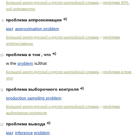
Большой англо-русский и русско-английский словарь
проблема 90%-
>
ной готовности
проблема аппроксимации
9
мат
.
approximation problem
Большой англо-русский и русско-английский словарь
проблема
>
аппроксимации
проблема в том , что
10
w the
problem
isJthat
Большой англо-русский и русско-английский словарь
проблема в том ,
>
что
проблема выборочного контроля
11
production sampling problem
Большой англо-русский и русско-английский словарь
проблема
>
выборочного контроля
проблема вывода
12
мат
.
inference
problem