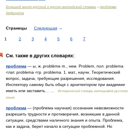
Большой англо-русский и русско-английский словарь
проблема
>
дефицита
Страницы
Следующая
→
1
2
3
4
5
6
7
См. также в других словарях:
проблема
— ы, ж..problème m., нем. Problem, пол. problema
<лат. problema <гр. problema. 1. мат., научн. Теоретический
вопрос, задача, требующие разрешения, исследования.
Инспектору самому быть обще с архитектором при академии
иметь или заставить… …
Исторический словарь галлицизмов русского
языка
проблема
— (проблема научная) осознание невозможности
разрешить трудности и противоречия, возникшие в данной
ситуации, средствами наличного знания и опыта. Проблема,
как и задача, берет начало в ситуации проблемной. Но