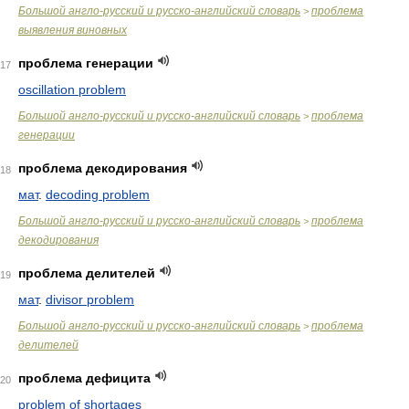
Большой англо-русский и русско-английский словарь
проблема
>
выявления виновных
проблема генерации
17
oscillation problem
Большой англо-русский и русско-английский словарь
проблема
>
генерации
проблема декодирования
18
мат
.
decoding problem
Большой англо-русский и русско-английский словарь
проблема
>
декодирования
проблема делителей
19
мат
.
divisor problem
Большой англо-русский и русско-английский словарь
проблема
>
делителей
проблема дефицита
20
problem of shortages