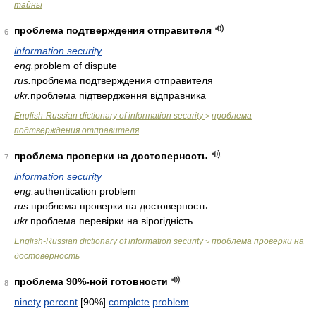
тайны
проблема подтверждения отправителя
6
information security
eng.
problem of dispute
rus.
проблема подтверждения отправителя
ukr.
проблема підтвердження відправника
English-Russian dictionary of information security
проблема
>
подтверждения отправителя
проблема проверки на достоверность
7
information security
eng.
authentication problem
rus.
проблема проверки на достоверность
ukr.
проблема перевірки на вірогідність
English-Russian dictionary of information security
проблема проверки на
>
достоверность
проблема 90%-ной готовности
8
ninety
percent
[90%]
complete
problem