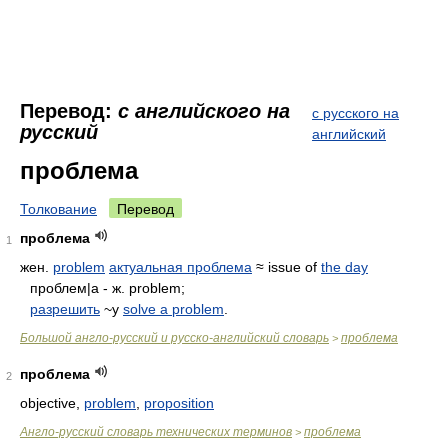
Перевод:
с английского на
с русского на
русский
английский
проблема
Толкование
Перевод
проблема
1
жен.
problem
актуальная проблема
≈ issue of
the day
проблем|а - ж. problem;
разрешить
~y
solve a problem
.
Большой англо-русский и русско-английский словарь
проблема
>
проблема
2
objective,
problem
,
proposition
Англо-русский словарь технических терминов
проблема
>