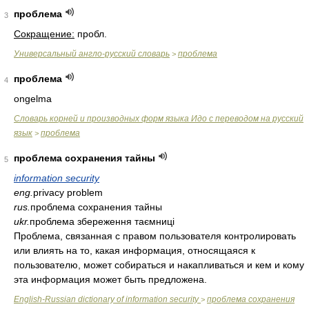
проблема
3
Сокращение:
пробл.
Универсальный англо-русский словарь
проблема
>
проблема
4
ongelma
Словарь корней и производных форм языка Идо с переводом на русский
язык
проблема
>
проблема сохранения тайны
5
information security
eng.
privacy problem
rus.
проблема сохранения тайны
ukr.
проблема збереження таємниці
Проблема, связанная с правом пользователя контролировать
или влиять на то, какая информация, относящаяся к
пользователю, может собираться и накапливаться и кем и кому
эта информация может быть предложена.
English-Russian dictionary of information security
проблема сохранения
>