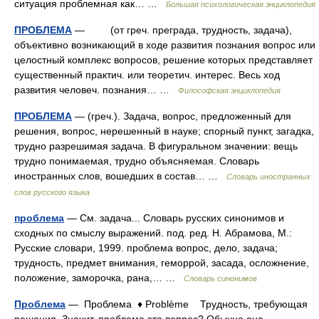
ситуация проблемная как… …
Большая психологическая энциклопедия
ПРОБЛЕМА
— (от греч. преграда, трудность, задача),
объективно возникающий в ходе развития познания вопрос или
целостный комплекс вопросов, решение которых представляет
существенный практич. или теоретич. интерес. Весь ход
развития человеч. познания… …
Философская энциклопедия
ПРОБЛЕМА
— (греч.). Задача, вопрос, предложенный для
решения, вопрос, нерешенный в науке; спорный пункт, загадка,
трудно разрешимая задача. В фигуральном значении: вещь
трудно понимаемая, трудно объясняемая. Словарь
иностранных слов, вошедших в состав… …
Словарь иностранных
слов русского языка
проблема
— См. задача... Словарь русских синонимов и
сходных по смыслу выражений. под. ред. Н. Абрамова, М.:
Русские словари, 1999. проблема вопрос, дело, задача;
трудность, предмет внимания, геморрой, засада, осложнение,
положение, заморочка, рана,… …
Словарь синонимов
Проблема
— Проблема ♦ Problème Трудность, требующая