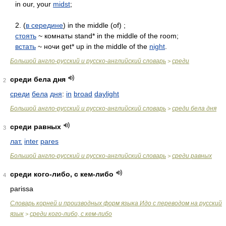
in our, your
midst
;
2. (
в середине
) in the middle (of) ;
стоять
~ комнаты stand* in the middle of the room;
встать
~ ночи get* up in the middle of the
night
.
Большой англо-русский и русско-английский словарь
среди
>
среди бела дня
2
среди
бела
дня
:
in
broad
daylight
Большой англо-русский и русско-английский словарь
среди бела дня
>
среди равных
3
лат.
inter
pares
Большой англо-русский и русско-английский словарь
среди равных
>
среди кого-либо, с кем-либо
4
parissa
Словарь корней и производных форм языка Идо с переводом на русский
язык
среди кого-либо, с кем-либо
>