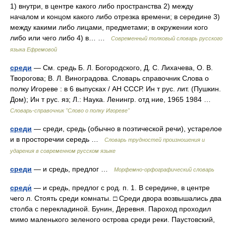
1) внутри, в центре какого либо пространства 2) между
началом и концом какого либо отрезка времени; в середине 3)
между какими либо лицами, предметами; в окружении кого
либо или чего либо 4) в… …
Современный толковый словарь русского
языка Ефремовой
среди
— См. средь Б. Л. Богородского, Д. С. Лихачева, О. В.
Творогова; В. Л. Виноградова. Словарь справочник Слова о
полку Игореве : в 6 выпусках / АН СССР. Ин т рус. лит. (Пушкин.
Дом); Ин т рус. яз; Л.: Наука. Ленингр. отд ние, 1965 1984 …
Словарь-справочник "Слово о полку Игореве"
среди
— среди, средь (обычно в поэтической речи), устарелое
и в просторечии середь …
Словарь трудностей произношения и
ударения в современном русском языке
среди
— и средь, предлог …
Морфемно-орфографический словарь
среди́
— и средь, предлог с род. п. 1. В середине, в центре
чего л. Стоять среди комнаты. □ Среди двора возвышались два
столба с перекладиной. Бунин, Деревня. Пароход проходил
мимо маленького зеленого острова среди реки. Паустовский,