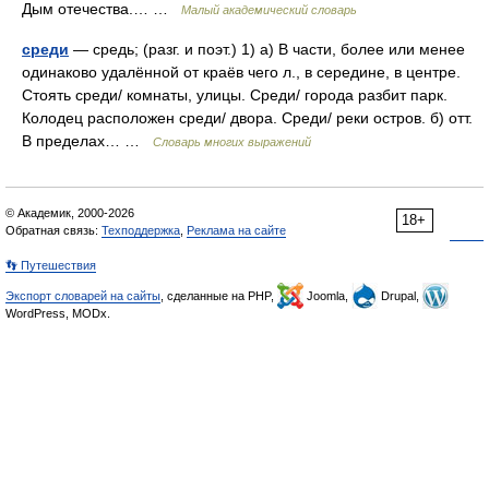
Дым отечества.… …
Малый академический словарь
среди
— средь; (разг. и поэт.) 1) а) В части, более или менее
одинаково удалённой от краёв чего л., в середине, в центре.
Стоять среди/ комнаты, улицы. Среди/ города разбит парк.
Колодец расположен среди/ двора. Среди/ реки остров. б) отт.
В пределах… …
Словарь многих выражений
© Академик, 2000-2026
18+
Обратная связь:
Техподдержка
,
Реклама на сайте
👣 Путешествия
Экспорт словарей на сайты
, сделанные на PHP,
Joomla,
Drupal,
WordPress, MODx.