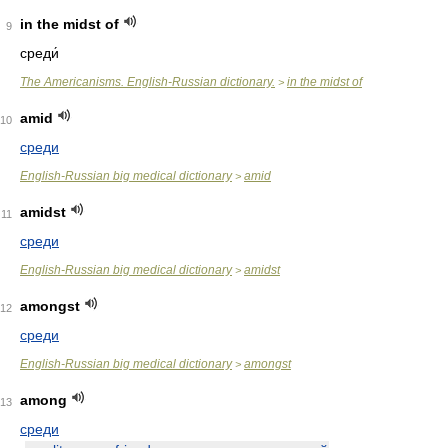
in the midst of
9
среди́
The Americanisms. English-Russian dictionary.
in the midst of
>
amid
10
среди
English-Russian big medical dictionary
amid
>
amidst
11
среди
English-Russian big medical dictionary
amidst
>
amongst
12
среди
English-Russian big medical dictionary
amongst
>
among
13
среди