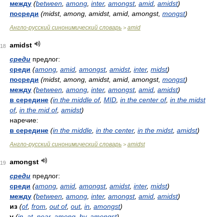
между
(
between
,
among
,
inter
,
amongst
,
amid
,
amidst
)
посреди
(midst, among, amidst, amid, amongst,
mongst
)
Англо-русский синонимический словарь
amid
>
amidst
18
среди
предлог:
среди
(
among
,
amid
,
amongst
,
amidst
,
inter
,
midst
)
посреди
(midst, among, amidst, amid, amongst,
mongst
)
между
(
between
,
among
,
inter
,
amongst
,
amid
,
amidst
)
в середине
(
in the middle of
,
MID
,
in the center of
,
in the midst
of
,
in the mid of
,
amidst
)
наречие:
в середине
(
in the middle
,
in the center
,
in the midst
,
amidst
)
Англо-русский синонимический словарь
amidst
>
amongst
19
среди
предлог:
среди
(
among
,
amid
,
amongst
,
amidst
,
inter
,
midst
)
между
(
between
,
among
,
inter
,
amongst
,
amid
,
amidst
)
из
(
of
,
from
,
out of
,
out
,
in
,
amongst
)
у
(
in
,
at
,
near
,
among
,
by
,
amongst
)