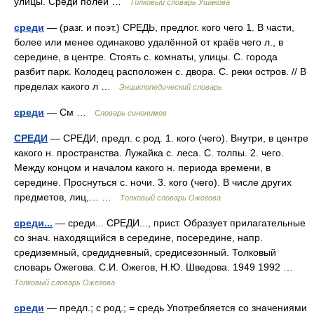
улицы. Среди полей …
Толковый словарь Ушакова
среди
— (разг. и поэт.) СРЕДЬ, предлог. кого чего 1. В части,
более или менее одинаково удалённой от краёв чего л., в
середине, в центре. Стоять с. комнаты, улицы. С. города
разбит парк. Колодец расположен с. двора. С. реки остров. // В
пределах какого л …
Энциклопедический словарь
среди
— См …
Словарь синонимов
СРЕДИ
— СРЕДИ, предл. с род. 1. кого (чего). Внутри, в центре
какого н. пространства. Лужайка с. леса. С. толпы. 2. чего.
Между концом и началом какого н. периода времени, в
середине. Проснуться с. ночи. 3. кого (чего). В числе других
предметов, лиц,… …
Толковый словарь Ожегова
среди...
— среди... СРЕДИ..., прист. Образует прилагательные
со знач. находящийся в середине, посередине, напр.
средиземный, средидневный, средисезонный. Толковый
словарь Ожегова. С.И. Ожегов, Н.Ю. Шведова. 1949 1992 …
Толковый словарь Ожегова
среди
— предл.; с род.; = средь Употребляется со значениями