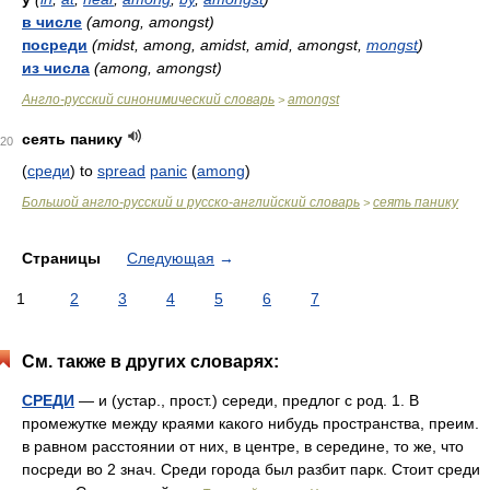
в числе
(among, amongst)
посреди
(midst, among, amidst, amid, amongst,
mongst
)
из числа
(among, amongst)
Англо-русский синонимический словарь
amongst
>
сеять панику
20
(
среди
) to
spread
panic
(
among
)
Большой англо-русский и русско-английский словарь
сеять панику
>
Страницы
Следующая
→
1
2
3
4
5
6
7
См. также в других словарях:
СРЕДИ
— и (устар., прост.) середи, предлог с род. 1. В
промежутке между краями какого нибудь пространства, преим.
в равном расстоянии от них, в центре, в середине, то же, что
посреди во 2 знач. Среди города был разбит парк. Стоит среди