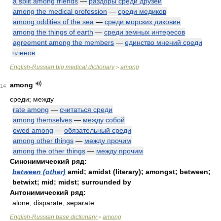
a split among friends
—
раздоры среди друзей
among the medical profession
—
среди медиков
among oddities of the sea
—
среди морских диковин
among the things of earth
—
среди земных интересов
agreement among the members
—
единство мнений среди
членов
English-Russian big medical dictionary
among
>
among
14
среди; между
rate among
—
считаться среди
among themselves
—
между собой
owed among
—
обязательный среди
among other things
—
между прочим
among the other things
—
между прочим
Синонимический ряд:
between (other)
amid; amidst (literary); amongst; between;
betwixt; mid; midst; surrounded by
Антонимический ряд:
alone; disparate; separate
English-Russian base dictionary
among
>