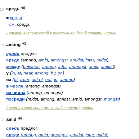
средь
15
=
среди
см.
среди.
Большой англо-русский и русско-английский словарь
средь
>
among
16
среди
предлог:
среди
(among,
amid
,
amongst
,
amidst
,
inter
,
midst
)
между
(
between
,
among
,
inter
,
amongst
,
amid
,
amidst
)
у
(
in
,
at
,
near
,
among
,
by
,
on
)
из
(
of
,
from
,
out of
,
out
,
in
,
among
)
в числе
(among, amongst)
из числа
(among, amongst)
посреди
(midst, among, amidst, amid, amongst,
mongst
)
Англо-русский синонимический словарь
among
>
amid
17
среди
предлог:
среди
(
among
,
amid
,
amongst
,
amidst
,
inter
,
midst
)