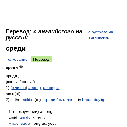
Перевод:
с английского на
с русского на
русский
английский
среди
Толкование
Перевод
среди
1
предл.;
(кого-л./чего-л.)
1) (
в числе
)
among
,
amongst
;
amid(st)
2) in the
middle
(of) ∙
среди бела дня
≈ in
broad
daylight
1. (в окружении) among;
amid,
amidst
книж. ;
~
нас
,
вас
among us, you;