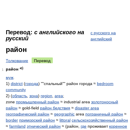
Перевод:
с английского на
с русского на
русский
английский
район
Толкование
Перевод
район
1
муж
.
1)
district
(
города
) ""спальный"" район города ≈
bedroom
community
2) (
область
,
зона
)
region
,
area
;
zone
промышленный район
≈ industrial area
золотоносный
район
≈ gold-field
район бедствия
≈
disaster area
географический район
≈
geographic
area
пограничный район
≈
border
приморский район
≈
littoral
сельскохозяйственный район
≈
farmland
этнический район
≈ (район,
где
проживает
коренное