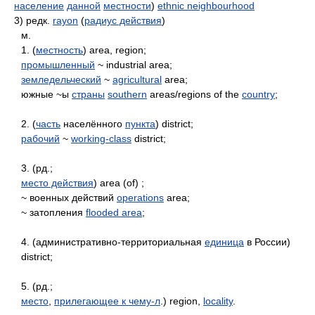
население
данной
местности
)
ethnic neighbourhood
3) редк.
rayon
(
радиус действия
)
м.
1. (
местность
) area, region;
промышленный
~ industrial area;
земледельческий
~
agricultural
area;
южные ~ы
страны
southern
areas/regions of the
country
;
2. (
часть
населённого
пункта
) district;
рабочий
~
working-class
district;
3. (рд.;
место действия
) area (of) ;
~ военных действий
operations
area;
~ затопления
flooded area
;
4. (административно-территориальная
единица
в России)
district;
5. (рд.;
место
,
прилегающее к чему-л
.) region,
locality
.