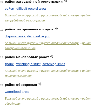
район затруднённой регистрации
10
сейсм
.
difficult record area
Большой англо-русский и русско-английский словарь
район
>
затруднённой регистрации
район захоронения отходов
11
disposal area
,
disposal region
Большой англо-русский и русско-английский словарь
район
>
захоронения отходов
район маневровых работ
12
транс
.
switching district
,
switching limits
Большой англо-русский и русско-английский словарь
район
>
маневровых работ
район обводнения
13
waterflood area
Большой англо-русский и русско-английский словарь
район
>
обводнения