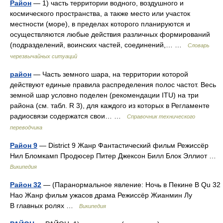
Район
— 1) часть территории водного, воздушного и
космического пространства, а также место или участок
местности (море), в пределах которого планируются и
осуществляются любые действия различных формирований
(подразделений, воинских частей, соединений,… …
Словарь
черезвычайных ситуаций
район
— Часть земного шара, на территории которой
действуют единые правила распределения полос частот. Весь
земной шар условно поделен (рекомендации ITU) на три
района (см. табл. R 3), для каждого из которых в Регламенте
радиосвязи содержатся свои… …
Справочник технического
переводчика
Район 9
— District 9 Жанр Фантастический фильм Режиссёр
Нил Бломкамп Продюсер Питер Джексон Билл Блок Эллиот …
Википедия
Район 32
— (Паранормальное явление: Ночь в Пекине B Qu 32
Hao Жанр фильм ужасов драма Режиссёр Жианмин Лу
В главных ролях …
Википедия