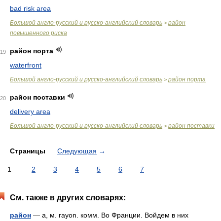
bad risk area
Большой англо-русский и русско-английский словарь
район
>
повышенного риска
район порта
19
waterfront
Большой англо-русский и русско-английский словарь
район порта
>
район поставки
20
delivery area
Большой англо-русский и русско-английский словарь
район поставки
>
Страницы
Следующая
→
1
2
3
4
5
6
7
См. также в других словарях:
район
— а, м. rayon. комм. Во Франции. Войдем в них