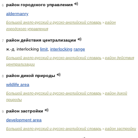
район городского управления
6
aldermanry
Большой англо-русский и русско-английский словарь
район
>
городского управления
район действия централизации
7
ж.-д. interlocking
limit
,
interlocking
range
Большой англо-русский и русско-английский словарь
район действия
>
централизации
район дикой природы
8
wildlife area
Большой англо-русский и русско-английский словарь
район дикой
>
природы
район застройки
9
development area
Большой англо-русский и русско-английский словарь
район застройки
>