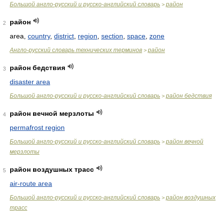
Большой англо-русский и русско-английский словарь
район
>
район
2
area,
country
,
district
,
region
,
section
,
space
,
zone
Англо-русский словарь технических терминов
район
>
район бедствия
3
disaster area
Большой англо-русский и русско-английский словарь
район бедствия
>
район вечной мерзлоты
4
permafrost region
Большой англо-русский и русско-английский словарь
район вечной
>
мерзлоты
район воздушных трасс
5
air-route area
Большой англо-русский и русско-английский словарь
район воздушных
>
трасс