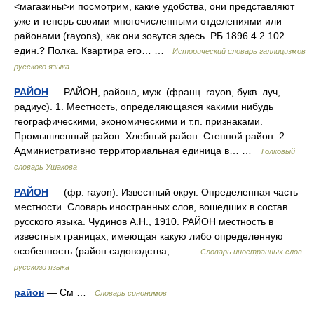
<магазины>и посмотрим, какие удобства, они представляют
уже и теперь своими многочисленными отделениями или
районами (rayons), как они зовутся здесь. РБ 1896 4 2 102.
един.? Полка. Квартира его… …
Исторический словарь галлицизмов
русского языка
РАЙОН
— РАЙОН, района, муж. (франц. rayon, букв. луч,
радиус). 1. Местность, определяющаяся какими нибудь
географическими, экономическими и т.п. признаками.
Промышленный район. Хлебный район. Степной район. 2.
Административно территориальная единица в… …
Толковый
словарь Ушакова
РАЙОН
— (фр. rayon). Известный округ. Определенная часть
местности. Словарь иностранных слов, вошедших в состав
русского языка. Чудинов А.Н., 1910. РАЙОН местность в
известных границах, имеющая какую либо определенную
особенность (район садоводства,… …
Словарь иностранных слов
русского языка
район
— См …
Словарь синонимов