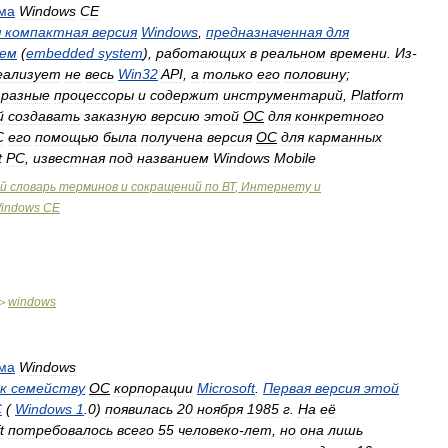
ма
Windows
CE
я
компактная
версия
Windows
,
предназначенная
для
ем
(
embedded
system
),
работающих
в
реальном
времени
.
Из
-
еализует
не
весь
Win32
API
,
а
только
его
половину
;
разные
процессоры
и
содержит
инструментарий
,
Platform
й
создавать
заказную
версию
этой
ОС
для
конкретного
С
его
помощью
была
получена
версия
ОС
для
карманных
t
РС
,
известная
под
названием
Windows
Mobile
й
словарь
терминов
и
сокращений
по
ВТ
,
Интернету
и
indows
CE
windows
>
ма
Windows
к
семейству
ОС
корпорации
Microsoft
.
Первая
версия
этой
С
(
Windows
1
.
0
)
появилась
20
ноября
1985
г
.
На
её
t
потребовалось
всего
55
человеко
-
лет
,
но
она
лишь