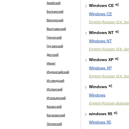
Арабский
Windows
CE
2
Болгарский
Windows
CE
Венгерский
English
-
Russian
SQL
Ser
Вьетнамский
Windows
NT
3
Греческий
Windows
NT
Грузинский
English
-
Russian
SQL
Ser
Датский
Windows
XP
4
Иврит
Windows
XP
Индонезийский
English
-
Russian
SQL
Ser
Исландский
Windows
5
Испанский
Windows
Итальянский
English
-
Russian
dictiona
Казахский
windows
95
6
Каталанский
Windows
95
Латинский