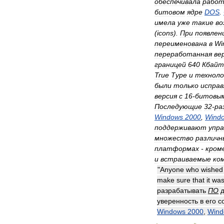
обеспечивала
работ
битовом
ядре
DOS
.
имела
уже
такие
во
(
icons
).
При
появлен
переименована
в
Wi
переработанная
ве
границей
640
Кбайт
True
Туре
и
техноло
были
только
испра
версия
с
16
-
битовы
Последующие
32
-
ра
Windows
2000
,
Wind
поддерживают
упр
множество
различн
платформах
-
кром
и
встраиваемые
ко
"
Anyone
who
wished
make
sure
that
it
wa
разрабатывать
ПО
уверенность
в
его
с
Windows
2000
,
Wind