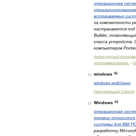
операционная
систе
специализированна
встраиваемых
сист
за
компактности
р
настраивается
под
Builder
,
позволяющи
класса
устройств
.
компьютеров
Pocke
Англо
-
русский
толковы
программированию
.
W
>
windows
14
windows
инф
)
окно
Персональный
Сократ
Windows
15
операционная
систе
термин
относится
системы
для
IBM
Р
разработку
Microsof