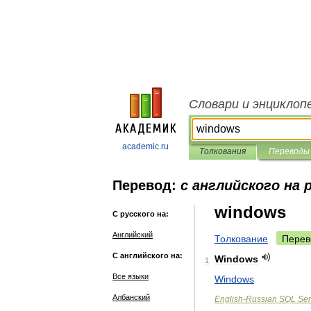
Словари и энциклоп
academic.ru
Толкования
Переводы
Перевод:
с английского на 
windows
С русского на:
Английский
Толкование
Перев
С английского на:
Windows
1
Все языки
Windows
Албанский
English
-
Russian
SQL
Ser