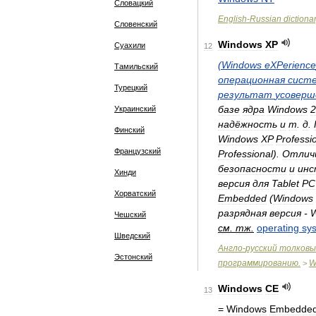
Словацкий
English
-
Russian
dictiona
Словенский
Windows
XP
Суахили
12
(
Windows
eXPerience
Тамильский
операционная
сист
Турецкий
результат
усоверш
базе
ядра
Windows
2
Украинский
надёжность
и
т
.
д
.
Финский
Windows
XP
Professi
Французский
Professional
).
Отлич
безопасности
и
инс
Хинди
версия
для
Tablet
РС
Хорватский
Embedded
(
Windows
разрядная
версия
-
Чешский
см
.
тж
.
operating
sy
Шведский
Англо
-
русский
толковы
Эстонский
программированию
.
W
>
Windows
CE
13
=
Windows
Embedde