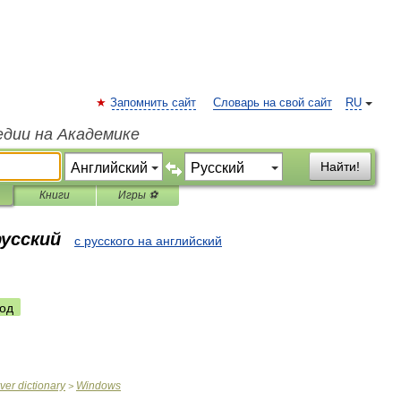
Запомнить сайт
Словарь на свой сайт
RU
едии на Академике
Найти!
Книги
Игры ⚽
русский
с русского на английский
од
ver
dictionary
Windows
>