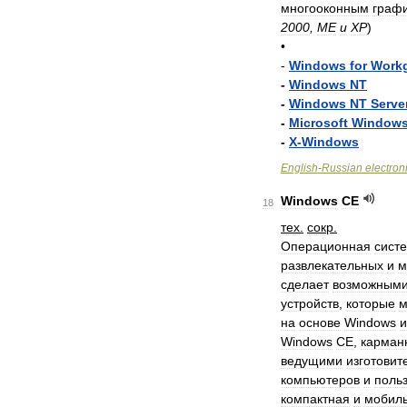
многооконным
граф
2000
,
ME
и
XP
)
•
-
Windows
for
Work
-
Windows
NT
-
Windows
NT
Serve
-
Microsoft
Window
-
X
-
Windows
English
-
Russian
electron
Windows
CE
18
тех
.
сокр
.
Операционная
сист
развлекательных
и
м
сделает
возможным
устройств
,
которые
м
на
основе
Windows
и
Windows
CE
,
карман
ведущими
изготовит
компьютеров
и
поль
компактная
и
мобил