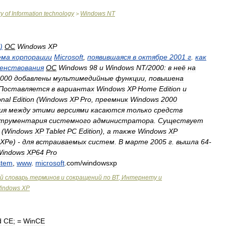
ry
of
Information
technology
Windows
NT
>
)
ОС
Windows
XP
ема
корпорации
Microsoft
,
появившаяся
в
октябре
2001
г
.
как
енствования
ОС
Windows
98
и
Windows
NT
/
2000:
в
неё
на
000
добавлены
мультимедийные
функции
,
повышена
Поставляется
в
вариантах
Windows
XP
Home
Edition
и
onal
Edition
(
Windows
XP
Pro
,
преемник
Windows
2000
ия
между
этими
версиями
касаются
только
средств
трументария
системного
администратора
.
Существует
(
Windows
XP
Tablet
PC
Edition
),
а
также
Windows
XP
ХРе
) -
для
встраиваемых
систем
.
В
марте
2005
г
.
вышла
64
-
Windows
XP64
Pro
stem
,
www
.
microsoft
.
com
/
windowsxp
й
словарь
терминов
и
сокращений
по
ВТ
,
Интернету
и
indows
XP
d
CE
; =
WinCE