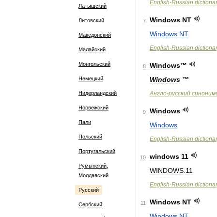
English
-
Russian
dictiona
Латышский
Windows
NT
Литовский
7
Windows
NT
Македонский
English
-
Russian
dictiona
Малайский
Монгольский
Windows
™
8
Немецкий
Windows
™
Нидерландский
Англо
-
русский
синоним
Норвежский
Windows
9
Пали
Windows
Польский
English
-
Russian
dictiona
Португальский
windows
11
10
Румынский,
WINDOWS
.
11
Молдавский
English
-
Russian
dictiona
Русский
Windows
NT
11
Сербский
Windows
NT