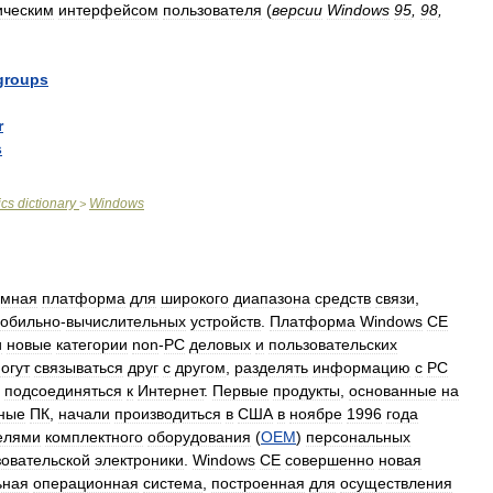
ическим
интерфейсом
пользователя
(
версии
Windows
95
,
98
,
groups
r
s
ics
dictionary
Windows
>
емная
платформа
для
широкого
диапазона
средств
связи
,
обильно
-
вычислительных
устройств
.
Платформа
Windows
CE
и
новые
категории
non
-
PC
деловых
и
пользовательских
огут
связываться
друг
с
другом
,
разделять
информацию
с
PC
подсоединяться
к
Интернет
.
Первые
продукты
,
основанные
на
ные
ПК
,
начали
производиться
в
США
в
ноябре
1996
года
елями
комплектного
оборудования
(
OEM
)
персональных
зовательской
электроники
.
Windows
CE
совершенно
новая
ьная
операционная
система
,
построенная
для
осуществления