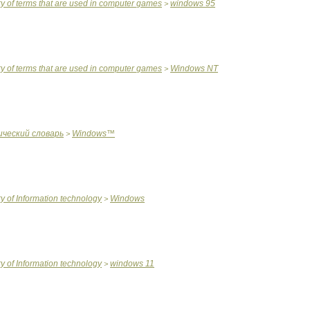
ry
of
terms
that
are
used
in
computer
games
windows
95
>
ry
of
terms
that
are
used
in
computer
games
Windows
NT
>
ический
словарь
Windows
™
>
ry
of
Information
technology
Windows
>
ry
of
Information
technology
windows
11
>