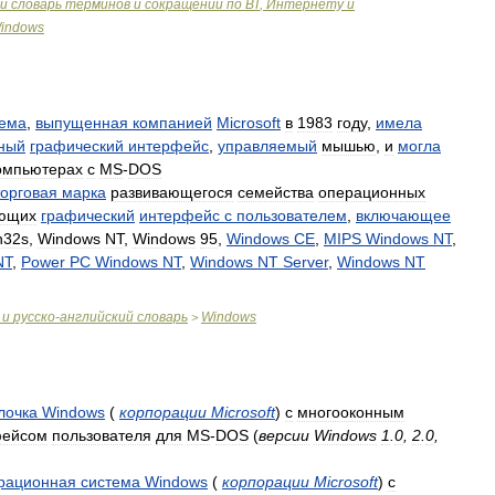
й
словарь
терминов
и
сокращений
по
ВТ
,
Интернету
и
indows
тема
,
выпущенная
компанией
Microsoft
в
1983
году
,
имела
ный
графический
интерфейс
,
управляемый
мышью
,
и
могла
омпьютерах
с
MS
-
DOS
торговая
марка
развивающегося
семейства
операционных
ющих
графический
интерфейс
с
пользователем
,
включающее
n32s
,
Windows
NT
,
Windows
95
,
Windows
CE
,
MIPS
Windows
NT
,
NT
,
Power
PC
Windows
NT
,
Windows
NT
Server
,
Windows
NT
и
русско
-
английский
словарь
Windows
>
лочка
Windows
(
корпорации
Microsoft
)
с
многооконным
фейсом
пользователя
для
MS
-
DOS
(
версии
Windows
1
.
0
,
2
.
0
,
рационная
система
Windows
(
корпорации
Microsoft
)
с