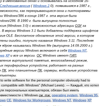
у
в
именованных
окнах
и
основывалась
на
исходном
16
-
Следующая
версия
(
Windows
2
.
0
),
появившаяся
в
1987
г
.,
зможности
,
как
перекрывающиеся
окна
и
пиктограммы
ии
Windows
/
386
в
конце
1987
г
.
эта
версия
была
ndows
/
286
.
В
1990
г
.
была
выпущена
полностью
рсия
(
Windows
3
.
0
)
с
возможностью
адресации
ОЗУ
за
.
В
версии
Windows
3
.
1
были
добавлены
поддержка
шрифтов
гия
OLE
.
Бесплатное
обновление
этой
версии
,
в
котором
влены
ошибки
,
получило
название
Windows
3
.
11
.
Последняя
м
ядром
называлась
Windows
Ме
(
выпущена
14
.
09
.
2000
г
.).
зрядные
версии
Windows
включают
в
себя
Windows
NT
,
ows
XP
и
все
их
версии
.
ОС
Windows
имеют
ГИП
,
авление
виртуальной
памятью
,
многозадачный
режим
,
ых
периферийных
устройств
;
работают
на
разных
е
ПК
,
это
планшетные
ПК
,
серверы
,
мобильные
устройства
мпьютеры
.
to
write
software
for
the
personal
computer
obviously
had
to
s
compatible
with
Windows
" (
Michael
Lewis
). —
Каждый
,
кто
хотел
для
персональных
компьютеров
,
обязан
был
иметь
овместимости
c
Windows
см
.
тж
.
operating
system
,
Windows
95
,
ows
CE
,
Windows
for
Workgroups
,
Windows
NT
,
Windows
XP