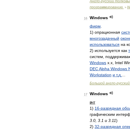
Англо
-
русский
толковы
программированию
.
W
>
Windows
16
фирм
.
1
)
опрационная
сис
многозадачный
окон
использоваться
на
к
2
)
используется
как
систем
,
поддержива
Windows
x
.
x
,
Intel
Wi
DEC
Alpha
Windows
Workstation
и
т
.
д
.
...
Большой
англо
-
русский
Windows
17
вчт
1
)
16
-
разрядная
обо
графическим
интер
3
.
0
,
3
.
1
и
3
.
11
)
2
)
32
-
разрядная
опе