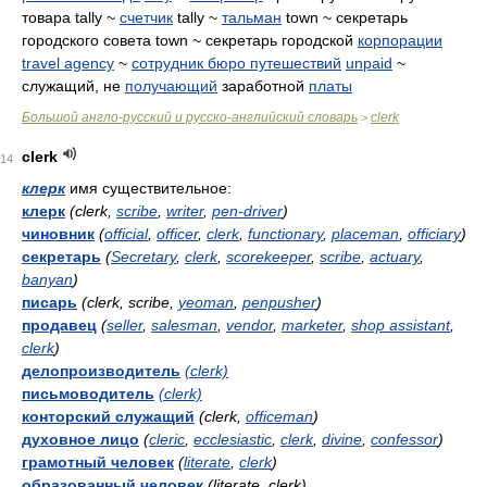
товара tally ~
счетчик
tally ~
тальман
town ~ секретарь
городского совета town ~ секретарь городской
корпорации
travel agency
~
сотрудник бюро путешествий
unpaid
~
служащий, не
получающий
заработной
платы
Большой англо-русский и русско-английский словарь
clerk
>
clerk
14
клерк
имя существительное:
клерк
(clerk,
scribe
,
writer
,
pen-driver
)
чиновник
(
official
,
officer
,
clerk
,
functionary
,
placeman
,
officiary
)
секретарь
(
Secretary
,
clerk
,
scorekeeper
,
scribe
,
actuary
,
banyan
)
писарь
(clerk, scribe,
yeoman
,
penpusher
)
продавец
(
seller
,
salesman
,
vendor
,
marketer
,
shop assistant
,
clerk
)
делопроизводитель
(clerk)
письмоводитель
(clerk)
конторский служащий
(clerk,
officeman
)
духовное лицо
(
cleric
,
ecclesiastic
,
clerk
,
divine
,
confessor
)
грамотный человек
(
literate
,
clerk
)
образованный человек
(literate, clerk)