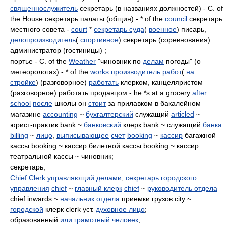
священнослужитель
секретарь (в названиях должностей) - C. of
the House секретарь палаты (общин) - * of the
council
секретарь
местного совета -
court
*
секретарь суда
(
военное
) писарь,
делопроизводитель
(
спортивное
) секретарь (соревнования)
администратор (гостиницы) ;
портье - C. of the
Weather
"чиновник по
делам
погоды" (о
метеорологах) - * of the
works
производитель работ
(
на
стройке
) (разговорное)
работать
клерком, канцеляристом
(разговорное) работать продавцом - he *s at a grocery
after
school
после
школы он
стоит
за прилавком в бакалейном
магазине
accounting
~
бухгалтерский
служащий
articled
~
юрист-практик bank ~
банковский
клерк bank ~ служащий
банка
billing
~
лицо
,
выписывающее
счет
booking
~
кассир
багажной
кассы booking ~ кассир билетной кассы booking ~ кассир
театральной кассы ~ чиновник;
секретарь;
Chief Clerk
управляющий делами
,
секретарь городского
управления
chief
~
главный клерк
chief
~
руководитель отдела
chief inwards ~
начальник отдела
приемки грузов city ~
городской
клерк clerk уст.
духовное лицо
;
образованный
или
грамотный
человек
;