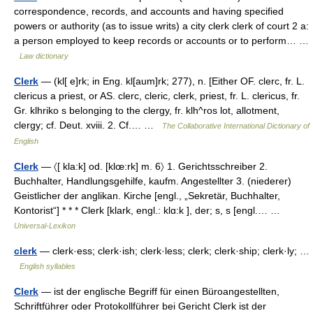
correspondence, records, and accounts and having specified
powers or authority (as to issue writs) a city clerk clerk of court 2 a:
a person employed to keep records or accounts or to perform… …
Law dictionary
Clerk
— (kl[ e]rk; in Eng. kl[aum]rk; 277), n. [Either OF. clerc, fr. L.
clericus a priest, or AS. clerc, cleric, clerk, priest, fr. L. clericus, fr.
Gr. klhriko s belonging to the clergy, fr. klh^ros lot, allotment,
clergy; cf. Deut. xviii. 2. Cf.… …
The Collaborative International Dictionary of
English
Clerk
— 〈[ kla:k] od. [klœ:rk] m. 6〉 1. Gerichtsschreiber 2.
Buchhalter, Handlungsgehilfe, kaufm. Angestellter 3. (niederer)
Geistlicher der anglikan. Kirche [engl., „Sekretär, Buchhalter,
Kontorist“] * * * Clerk [klark, engl.: klɑ:k ], der; s, s [engl.… …
Universal-Lexikon
clerk
— clerk·ess; clerk·ish; clerk·less; clerk; clerk·ship; clerk·ly; …
English syllables
Clerk
— ist der englische Begriff für einen Büroangestellten,
Schriftführer oder Protokollführer bei Gericht Clerk ist der