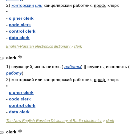
2)
конторский
или
канцелярский работник,
проф.
клерк
•
-
cipher clerk
-
code clerk
-
control clerk
-
data clerk
English-Russian electronics dictionary
clerk
>
clerk
19
1)
служащий; исполнитель
(
работы
)
|| служить; исполнять
(
работу
)
2)
конторский или канцелярский работник,
проф.
клерк
•
-
cipher clerk
-
code clerk
-
control clerk
-
data clerk
The New English-Russian Dictionary of Radio-electronics
clerk
>
clerk
20