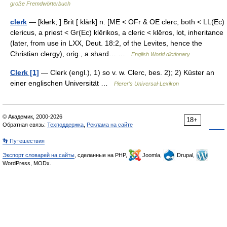
große Fremdwörterbuch
clerk
— [klʉrk; ] Brit [ klärk] n. [ME < OFr & OE clerc, both < LL(Ec)
clericus, a priest < Gr(Ec) klērikos, a cleric < klēros, lot, inheritance
(later, from use in LXX, Deut. 18:2, of the Levites, hence the
Christian clergy), orig., a shard… …
English World dictionary
Clerk [1]
— Clerk (engl.), 1) so v. w. Clerc, bes. 2); 2) Küster an
einer englischen Universität …
Pierer's Universal-Lexikon
© Академик, 2000-2026
18+
Обратная связь:
Техподдержка
,
Реклама на сайте
👣 Путешествия
Экспорт словарей на сайты
, сделанные на PHP,
Joomla,
Drupal,
WordPress, MODx.