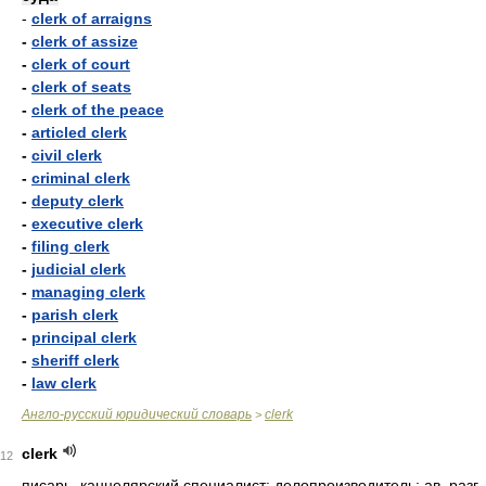
-
clerk of arraigns
-
clerk of assize
-
clerk of court
-
clerk of seats
-
clerk of the peace
-
articled clerk
-
civil clerk
-
criminal clerk
-
deputy clerk
-
executive clerk
-
filing clerk
-
judicial clerk
-
managing clerk
-
parish clerk
-
principal clerk
-
sheriff clerk
-
law clerk
Англо-русский юридический словарь
clerk
>
clerk
12
писарь, канцелярский специалист; делопроизводитель;
ав.
разг.