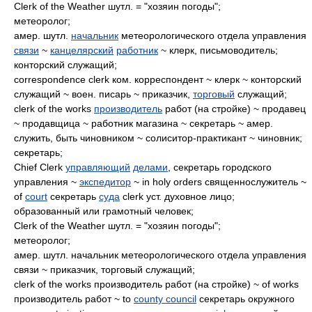
Clerk of the Weather шутл. = "хозяин погоды";
метеоролог;
амер. шутл.
начальник
метеорологического отдела управления
связи
~
канцелярский
работник
~ клерк, письмоводитель;
конторский служащий;
correspondence clerk ком. корреспондент ~ клерк ~ конторский
служащий ~ воен. писарь ~ приказчик,
торговый
служащий;
clerk of the works
производитель
работ (на стройке) ~ продавец
~ продавщица ~ работник магазина ~ секретарь ~ амер.
служить, быть чиновником ~ солиситор-практикант ~ чиновник;
секретарь;
Chief Clerk
управляющий
делами
, секретарь городского
управления ~
экспедитор
~ in holy orders священнослужитель ~
of
court
секретарь
суда
clerk уст. духовное лицо;
образованный или грамотный человек;
Clerk of the Weather шутл. = "хозяин погоды";
метеоролог;
амер. шутл. начальник метеорологического отдела управления
связи ~ приказчик, торговый служащий;
clerk of the works производитель работ (на стройке) ~ of works
производитель работ ~ to
county council
секретарь окружного