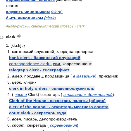
глагол:
служить чиновником
(clerk)
быть чиновником
(clerk)
Англо-русский синонимический словарь
clerk
>
clerk
15
1.
[klɑ:k]
n
1. конторский служащий, клерк; канцелярист
bank clerk - банковский служащий
correspondence clerk -
ком.
корреспондент
telegraph clerk - телеграфист
2.
амер.
продавец, продавщица (
в магазине
); приказчик
3.
церк.
клирик
clerk in holy orders - священнослужитель
4. (
часто
Clerk) секретарь (
в названиях должностей
):
Clerk of the House - секретарь палаты (общин)
clerk of the council - секретарь местного совета
court clerk - секретарь суда
5.
воен.
писарь, делопроизводитель
6.
спорт.
секретарь (
соревнования
)