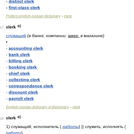
-
district clerk
-
first-class clerk
Politics english-russian dictionary
clerk
>
clerk
17
служащий
(в банке, компании;
амер.
в магазине)
•
-
accounting clerk
-
bank clerk
-
billing clerk
-
booking clerk
-
chief clerk
-
collecting clerk
-
correspondence clerk
-
discount clerk
-
payroll clerk
English-russian dctionary of diplomacy
clerk
>
clerk
18
1)
служащий; исполнитель
(
работы
)
|| служить; исполнять
(
работу
)