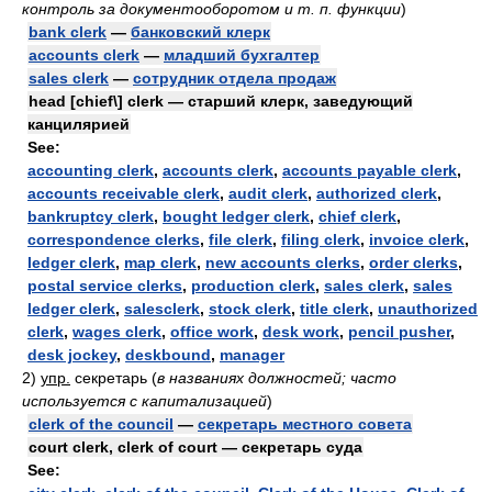
контроль за документооборотом и т. п. функции
)
bank clerk
—
банковский клерк
accounts clerk
—
младший бухгалтер
sales clerk
—
сотрудник отдела продаж
head [chief\] clerk — старший клерк, заведующий
канцилярией
See:
accounting clerk
,
accounts clerk
,
accounts payable clerk
,
accounts receivable clerk
,
audit clerk
,
authorized clerk
,
bankruptcy clerk
,
bought ledger clerk
,
chief clerk
,
correspondence clerks
,
file clerk
,
filing clerk
,
invoice clerk
,
ledger clerk
,
map clerk
,
new accounts clerks
,
order clerks
,
postal service clerks
,
production clerk
,
sales clerk
,
sales
ledger clerk
,
salesclerk
,
stock clerk
,
title clerk
,
unauthorized
clerk
,
wages clerk
,
office work
,
desk work
,
pencil pusher
,
desk jockey
,
deskbound
,
manager
2)
упр.
секретарь
(
в названиях должностей; часто
используется с капитализацией
)
clerk of the council
—
секретарь местного совета
court clerk, clerk of court — секретарь суда
See: