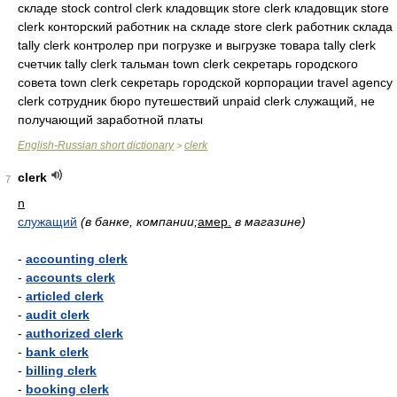
складе stock control clerk кладовщик store clerk кладовщик store
clerk конторский работник на складе store clerk работник склада
tally clerk контролер при погрузке и выгрузке товара tally clerk
счетчик tally clerk тальман town clerk секретарь городского
совета town clerk секретарь городской корпорации travel agency
clerk сотрудник бюро путешествий unpaid clerk служащий, не
получающий заработной платы
English-Russian short dictionary
clerk
>
clerk
7
n
служащий
(в банке, компании;
амер.
в магазине)
-
accounting clerk
-
accounts clerk
-
articled clerk
-
audit clerk
-
authorized clerk
-
bank clerk
-
billing clerk
-
booking clerk