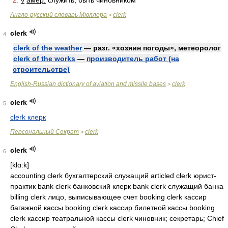
2.
v
амер.
служи́ть, быть чино́вником
Англо-русский словарь Мюллера
clerk
>
clerk
4
clerk of the weather
— разг. «хозяин погоды», метеоролог
clerk of the works
—
производитель работ (на
строительстве)
English-Russian dictionary of aviation and missile bases
clerk
>
clerk
5
clerk клерк
Персональный Сократ
clerk
>
clerk
6
[klɑ:k]
accounting clerk бухгалтерский служащий articled clerk юрист-
практик bank clerk банковский клерк bank clerk служащий банка
billing clerk лицо, выписывающее счет booking clerk кассир
багажной кассы booking clerk кассир билетной кассы booking
clerk кассир театральной кассы clerk чиновник; секретарь; Chief