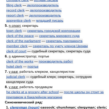
company clerk
—
ротный писарь
filing clerk
—
делопроизводитель
record clerk
—
делопроизводитель
report clerk
—
делопроизводитель
apprentice clerk
—
младший писарь
5.
n спорт.
секретарь
town clerk
—
секретарь городской корпорации
clerk of the peace
—
секретарь мирового суда
clerk of the parliament
—
секретарь парламента
member clerk
—
секретарь по учету членов Церкви
clerk of court
— судебный секретарь, секретарь суда
6.
n
администратор; портье
clerk of the works
—
производитель работ
hotel clerk
—
портье
7.
v разг.
работать клерком, канцеляристом
judicial clerk
— судебный клерк; секретарь, сотрудник
канцелярии суда
8.
v разг.
работать продавцом
he clerks at a grocery after school
—
после школы он стоит за
прилавком в бакалейном магазине
Синонимический ряд:
1.
clergyman (noun)
cassock; churchman; clergyman; cleric;