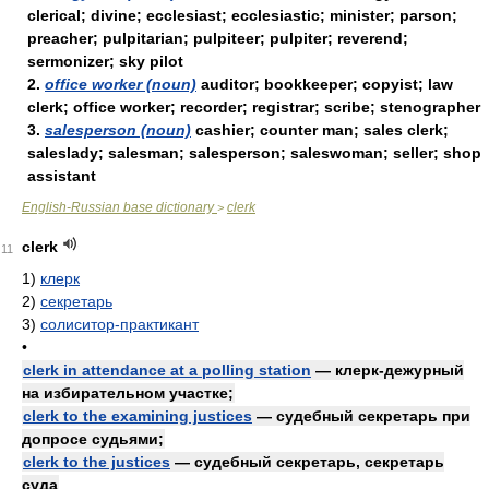
clerical; divine; ecclesiast; ecclesiastic; minister; parson;
preacher; pulpitarian; pulpiteer; pulpiter; reverend;
sermonizer; sky pilot
2.
office worker (noun)
auditor; bookkeeper; copyist; law
clerk; office worker; recorder; registrar; scribe; stenographer
3.
salesperson (noun)
cashier; counter man; sales clerk;
saleslady; salesman; salesperson; saleswoman; seller; shop
assistant
English-Russian base dictionary
clerk
>
clerk
11
1)
клерк
2)
секретарь
3)
солиситор-практикант
•
clerk in attendance at a polling station
— клерк-дежурный
на избирательном участке;
clerk to the examining justices
— судебный секретарь при
допросе судьями;
clerk to the justices
— судебный секретарь, секретарь
суда