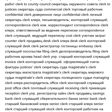
работ clerk to county council секретарь окружного совета clerk to
justices секретарь суда commercial clerk торговый работник
confidential clerk доверенное лицо confidential clerk личный
секретарь clerk клерк, письмоводитель; конторский служащий;
correspondence clerk ком. корреспондент correspondence clerk
клерк, ответственный за ведение переписки correspondence
clerk служащий, ведущий переписку cost clerk учетчик затрат
counter clerk продавец desk clerk клерк desk clerk конторский
служащий desk clerk регистратор гостиницы embassy clerk
служащий посольства filing clerk делопроизводитель filing clerk
работник архива head clerk упр. старший конторский служащий
invoice clerk конторский служащий, оформляющий счета-
фактуры justices' clerk секретарь суда magistrate's clerk
секретарь магистрата magistrate's clerk секретарь мирового
судьи magistrate's clerk секретарь полицеского судьи managing
clerk клерк-распорядитель office clerk конторский служащий
post office clerk почтовый служащий receiving clerk приемщик
reception clerk упр. регистратор sales clerk продавец savings
bank clerk служащий сберегательного банка senior bank clerk
старший банковский клерк senior clerk старший клерк senior
clerk старший служащий stock clerk конторский работник на