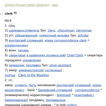
English-Russian military dictionary
clerk
>
clerk
13
klɑ:k
1. сущ.
1)
церковнослужитель
Syn:
cleric
,
churchman
,
clergyman
2) уст.
образованный
,
грамотный человек
Syn:
scholar
3)
конторский служащий
,
клерк
correspondence clerk
≈
корреспондент
4) воен.
писарь
5)
секретарь
(
в названиях должностей
)
Chief Clerk
≈ секретарь
городского
управления
6)
приказчик
,
продавец
Syn:
shop-assistant
7) амер.
администратор
(
гостиницы
) ;
портье
∙
Clerk of the Weather
2. гл.;
амер.
служить
,
быть
чиновником
конторский
служащий
,
клерк
;
канцелярист
- bank *
банковский служащий
-
correspondence
*
(коммерческое) корреспондент -
telegraph
*
телеграфист
(
американизм
) продавец,
продавщица
;
приказчик (церковное) клирик - * in holy
orders