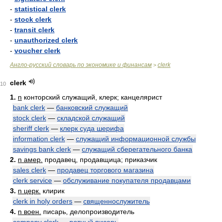
-
statistical clerk
-
stock clerk
-
transit clerk
-
unauthorized clerk
-
voucher clerk
Англо-русский словарь по экономике и финансам
clerk
>
clerk
10
1.
n
конторский служащий, клерк; канцелярист
bank clerk
—
банковский служащий
stock clerk
—
складской служащий
sheriff clerk
—
клерк суда шерифа
information clerk
—
служащий информационной службы
savings bank clerk
—
служащий сберегательного банка
2.
n амер.
продавец, продавщица; приказчик
sales clerk
—
продавец торгового магазина
clerk service
—
обслуживание покупателя продавцами
3.
n церк.
клирик
clerk in holy orders
—
священнослужитель
4.
n воен.
писарь, делопроизводитель