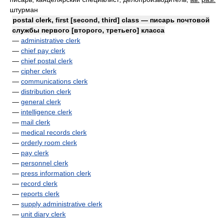
штурман
postal clerk, first [second, third] class — писарь почтовой
службы первого [второго, третьего] класса
—
administrative clerk
—
chief pay clerk
—
chief postal clerk
—
cipher clerk
—
communications clerk
—
distribution clerk
—
general clerk
—
intelligence clerk
—
mail clerk
—
medical records clerk
—
orderly room clerk
—
pay clerk
—
personnel clerk
—
press information clerk
—
record clerk
—
reports clerk
—
supply administrative clerk
—
unit diary clerk