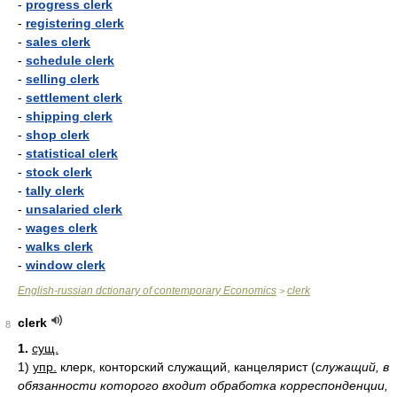
-
progress clerk
-
registering clerk
-
sales clerk
-
schedule clerk
-
selling clerk
-
settlement clerk
-
shipping clerk
-
shop clerk
-
statistical clerk
-
stock clerk
-
tally clerk
-
unsalaried clerk
-
wages clerk
-
walks clerk
-
window clerk
English-russian dctionary of contemporary Economics
clerk
>
clerk
8
1.
сущ.
1)
упр.
клерк, конторский служащий, канцелярист
(
служащий, в
обязанности которого входит обработка корреспонденции,