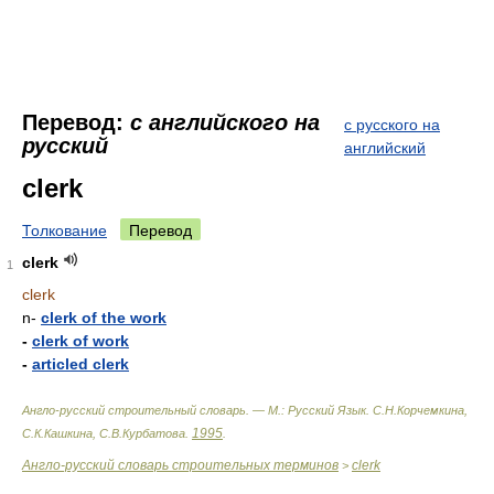
Перевод:
с английского на
с русского на
русский
английский
clerk
Толкование
Перевод
clerk
1
clerk
n-
clerk of the work
-
clerk of work
-
articled clerk
Англо-русский строительный словарь. — М.: Русский Язык
.
С.Н.Корчемкина,
1995
С.К.Кашкина, С.В.Курбатова
.
.
Англо-русский словарь строительных терминов
clerk
>