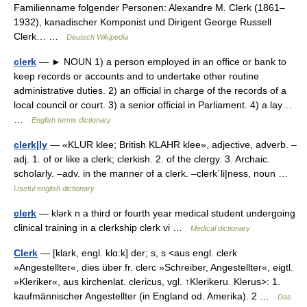
Familienname folgender Personen: Alexandre M. Clerk (1861–
1932), kanadischer Komponist und Dirigent George Russell
Clerk… …
Deutsch Wikipedia
clerk
— ► NOUN 1) a person employed in an office or bank to
keep records or accounts and to undertake other routine
administrative duties. 2) an official in charge of the records of a
local council or court. 3) a senior official in Parliament. 4) a lay…
…
English terms dictionary
clerk|ly
— «KLUR klee; British KLAHR klee», adjective, adverb. –
adj. 1. of or like a clerk; clerkish. 2. of the clergy. 3. Archaic.
scholarly. –adv. in the manner of a clerk. –clerk´li|ness, noun …
Useful english dictionary
clerk
— klərk n a third or fourth year medical student undergoing
clinical training in a clerkship clerk vi …
Medical dictionary
Clerk
— [klark, engl. klɑ:k] der; s, s <aus engl. clerk
»Angestellter«, dies über fr. clerc »Schreiber, Angestellter«, eigtl.
»Kleriker«, aus kirchenlat. clericus, vgl. ↑Klerikeru. Klerus>: 1.
kaufmännischer Angestellter (in England od. Amerika). 2 …
Das