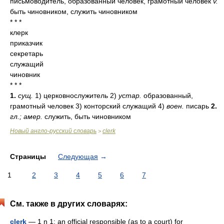
письмоводитель, образованный человек, грамотный человек
v.
быть чиновником, служить чиновником
* * *
клерк
приказчик
секретарь
служащий
чиновник
* * *
1.
сущ.
1) церковнослужитель 2)
устар.
образованный,
грамотный человек 3) конторский служащий 4)
воен.
писарь
2.
гл.; амер.
служить, быть чиновником
Новый англо-русский словарь
clerk
>
Страницы
Следующая
→
1
2
3
4
5
6
7
См. также в других словарях:
clerk
— 1 n 1: an official responsible (as to a court) for