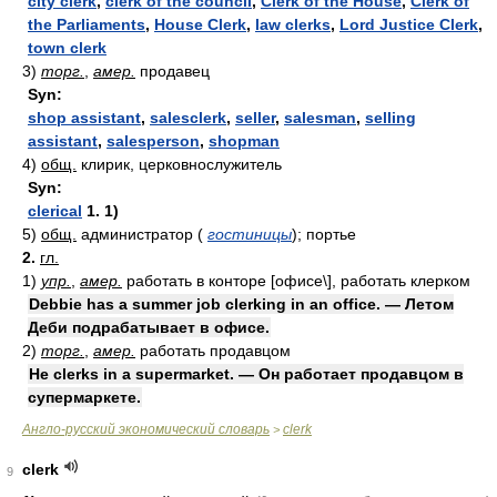
city clerk
,
clerk of the council
,
Clerk of the House
,
Clerk of
the Parliaments
,
House Clerk
,
law clerks
,
Lord Justice Clerk
,
town clerk
3)
торг.
,
амер.
продавец
Syn:
shop assistant
,
salesclerk
,
seller
,
salesman
,
selling
assistant
,
salesperson
,
shopman
4)
общ.
клирик, церковнослужитель
Syn:
clerical
1. 1)
5)
общ.
администратор
(
гостиницы
)
; портье
2.
гл.
1)
упр.
,
амер.
работать в конторе [офисе\], работать клерком
Debbie has a summer job clerking in an office. — Летом
Деби подрабатывает в офисе.
2)
торг.
,
амер.
работать продавцом
He clerks in a supermarket. — Он работает продавцом в
супермаркете.
Англо-русский экономический словарь
clerk
>
clerk
9