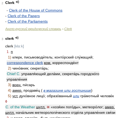
Clerk
2
-
Clerk of the House of Commons
-
Clerk of the Papers
-
Clerk of the Parliaments
Англо-русский юридический словарь
Clerk
>
clerk
3
clerk
[klɑ:k]
1.
n
1)
клерк, письмоводи́тель; конто́рский слу́жащий;
correspondence clerk
ком.
корреспонде́нт
2)
чино́вник; секрета́рь;
Chief C.
управля́ющий дела́ми, секрета́рь городско́го
управле́ния
3)
воен.
пи́сарь
4)
амер.
продаве́ц (
в магазине или гостинице
)
5)
уст.
духо́вное лицо́; образо́ванный
или
гра́мотный челове́к
◊
C. of the Weather
шутл.
≅
«хозя́ин пого́ды», метеоро́лог;
амер.
шутл.
нача́льник метеорологи́ческого отде́ла управле́ния свя́зи