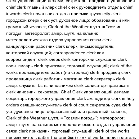
Clerk управляющий делами, секретарь городского управления
chief clerk главный клерк chief clerk руководитель отдела chief
inwards clerk начальник отдела приемки грузов city clerk
городской клерк clerk уст. духовное лицо; образованный или
грамотный человек; Clerk of the Weather шутл. = "хозяин
погоды"; метеоролог; амер. шутл. начальник
метеорологического отдела управления связи clerk
канцелярский работник clerk клерк, письмоводитель;
конторский служащий; correspondence clerk ком.
корреспондент clerk клерк clerk конторский служащий clerk
воен. писарь clerk приказчик, торговый служащий; clerk of the
works производитель работ (на стройке) clerk продавец clerk
продавщица clerk работник магазина clerk секретарь clerk
амер. служить, быть чиновником clerk солиситор-практикант
clerk чиновник; секретарь; Chief Clerk управляющий делами,
секретарь городского управления clerk экспедитор clerk in holy
orders священнослужитель clerk of court секретарь суда clerk
уст. духовное лицо; образованный или грамотный человек;
Clerk of the Weather шутл. = "хозяин погоды"; метеоролог;
амер. шутл. начальник метеорологического отдела управления
связи clerk приказчик, торговый служащий; clerk of the works
производитель работ (на стройке) clerk of works производитель