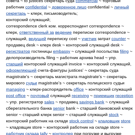
совета ~ to justices секретарь суда
commercial
~ торговый
работник
confidential
~
доверенное лицо
confidential ~
личный
секретарь
~ клерк, письмоводитель;
конторский служащий;
correspondence clerk ком. корреспондент correspondence ~
клерк,
ответственный за
ведение
переписки correspondence ~
служащий,
ведущий
переписку cost ~
учетчик
затрат
counter
~
продавец desk ~ клерк desk ~ конторский служащий desk ~
регистратор
гостиницы
embassy
~ служащий посольства
filing
~
делопроизводитель filing ~ работник архива head ~ упр.
старший
конторский служащий invoice ~ конторский служащий,
оформляющий
счета-фактуры justices' ~ секретарь суда
magistrate's ~ секретарь магистрата magistrate's ~ секретарь
мирового
судьи
magistrate's ~ секретарь полицеского судьи
managing
~ клерк-распорядитель
office
~ конторский служащий
post office
~
почтовый
служащий
receiving
~
приемщик
reception
~ упр. регистратор
sales
~ продавец
savings bank
~ служащий
сберегательного банка
senior
bank ~ старший банковский клерк
senior ~ старший клерк senior ~ старший служащий
stock
~
конторский работник на складе
stock control
~
кладовщик
store
~ кладовщик store ~ конторский работник на складе store ~
работник склада
tally
~
контролер
при погрузке и выгрузке