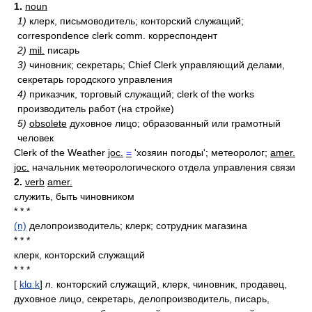
1.
noun
1)
клерк, письмоводитель; конторский служащий;
correspondence clerk comm. корреспондент
2)
mil.
писарь
3)
чиновник; секретарь; Chief Clerk управляющий делами,
секретарь городского управления
4)
приказчик, торговый служащий; clerk of the works
производитель работ (на стройке)
5)
obsolete
духовное лицо; образованный или грамотный
человек
Clerk of the Weather
joc.
=
'хозяин погоды'; метеоролог;
amer.
joc.
начальник метеорологического отдела управления связи
2.
verb
amer.
служить, быть чиновником
* * *
(n)
делопроизводитель; клерк; сотрудник магазина
* * *
клерк, конторский служащий
* * *
[
klɑːk
]
n.
конторский служащий, клерк, чиновник, продавец,
духовное лицо, секретарь, делопроизводитель, писарь,