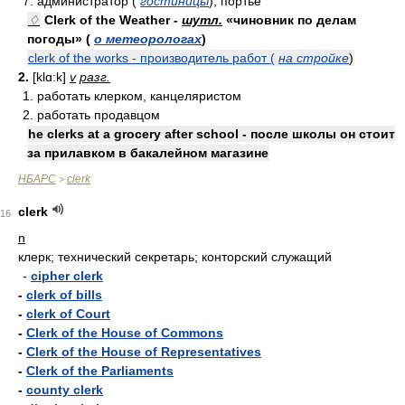
7. администратор (
гостиницы
); портье
♢
Clerk of the Weather -
шутл.
«чиновник по делам
погоды» (
о метеорологах
)
clerk of the works - производитель работ (
на стройке
)
2.
[klɑ:k]
v
разг.
1. работать клерком, канцеляристом
2. работать продавцом
he clerks at a grocery after school - после школы он стоит
за прилавком в бакалейном магазине
НБАРС
clerk
>
clerk
16
n
клерк; технический секретарь; конторский служащий
-
cipher clerk
-
clerk of bills
-
clerk of Court
-
Clerk of the House of Commons
-
Clerk of the House of Representatives
-
Clerk of the Parliaments
-
county clerk