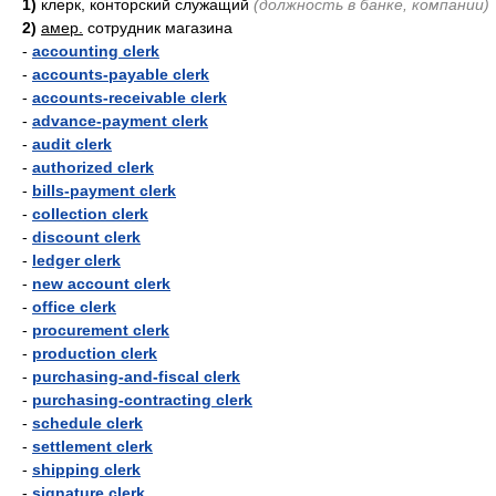
1)
клерк, конторский служащий
(должность в банке, компании)
2)
амер.
сотрудник магазина
-
accounting clerk
-
accounts-payable clerk
-
accounts-receivable clerk
-
advance-payment clerk
-
audit clerk
-
authorized clerk
-
bills-payment clerk
-
collection clerk
-
discount clerk
-
ledger clerk
-
new account clerk
-
office clerk
-
procurement clerk
-
production clerk
-
purchasing-and-fiscal clerk
-
purchasing-contracting clerk
-
schedule clerk
-
settlement clerk
-
shipping clerk
-
signature clerk