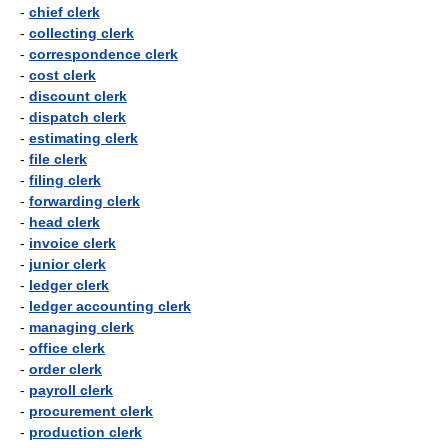
-
chief clerk
-
collecting clerk
-
correspondence clerk
-
cost clerk
-
discount clerk
-
dispatch clerk
-
estimating clerk
-
file clerk
-
filing clerk
-
forwarding clerk
-
head clerk
-
invoice clerk
-
junior clerk
-
ledger clerk
-
ledger accounting clerk
-
managing clerk
-
office clerk
-
order clerk
-
payroll clerk
-
procurement clerk
-
production clerk