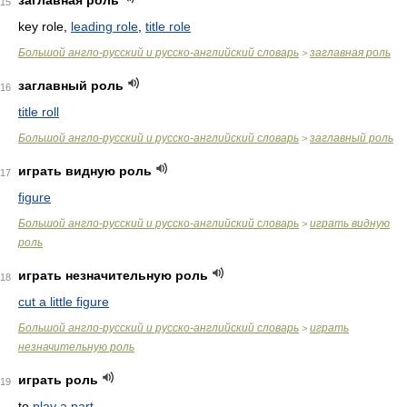
заглавная роль
15
key role,
leading role
,
title role
Большой англо-русский и русско-английский словарь
заглавная роль
>
заглавный роль
16
title roll
Большой англо-русский и русско-английский словарь
заглавный роль
>
играть видную роль
17
figure
Большой англо-русский и русско-английский словарь
играть видную
>
роль
играть незначительную роль
18
cut a little figure
Большой англо-русский и русско-английский словарь
играть
>
незначительную роль
играть роль
19
to
play a part