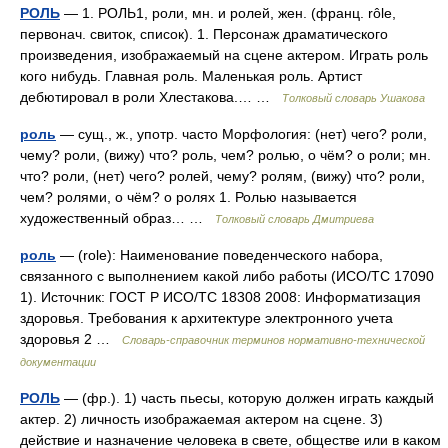
РОЛЬ
— 1. РОЛЬ1, роли, мн. и ролей, жен. (франц. rôle,
первонач. свиток, список). 1. Персонаж драматического
произведения, изображаемый на сцене актером. Играть роль
кого нибудь. Главная роль. Маленькая роль. Артист
дебютировал в роли Хлестакова.… …
Толковый словарь Ушакова
роль
— сущ., ж., употр. часто Морфология: (нет) чего? роли,
чему? роли, (вижу) что? роль, чем? ролью, о чём? о роли; мн.
что? роли, (нет) чего? ролей, чему? ролям, (вижу) что? роли,
чем? ролями, о чём? о ролях 1. Ролью называется
художественный образ… …
Толковый словарь Дмитриева
роль
— (role): Наименование поведенческого набора,
связанного с выполнением какой либо работы (ИСО/ТС 17090
1). Источник: ГОСТ Р ИСО/ТС 18308 2008: Информатизация
здоровья. Требования к архитектуре электронного учета
здоровья 2 …
Словарь-справочник терминов нормативно-технической
документации
РОЛЬ
— (фр.). 1) часть пьесы, которую должен играть каждый
актер. 2) личность изображаемая актером на сцене. 3)
действие и назначение человека в свете, обществе или в каком