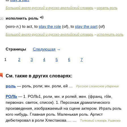
Большой англо-русский и русско-английский словарь
играть роль
>
исполнить роль
20
(кого-л.) to act, to
play the role
(of), to
play the part
(of)
Большой англо-русский и русско-английский словарь
исполнить роль
>
Страницы
Следующая
→
1
2
3
4
5
6
7
См. также в других словарях:
роль
— роль, роли; мн. роли, ей …
Русское словесное ударение
РОЛЬ
— 1. РОЛЬ1, роли, мн. и ролей, жен. (франц. rôle,
первонач. свиток, список). 1. Персонаж драматического
произведения, изображаемый на сцене актером. Играть роль
кого нибудь. Главная роль. Маленькая роль. Артист
дебютировал в роли Хлестакова.… …
Толковый словарь Ушакова