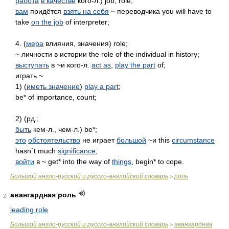
работа
в качестве
кого-л.) job, role;
вам
придётся
взять на себя
~ переводчика you will have to
take
on the job
of interpreter;
4. (
мера
влияния, значения) role;
~ личности в истории the role of the individual in history;
выступать
в ~и кого-л.
act as
,
play the part
of;
играть ~
1) (
иметь значение
)
play a part
;
be* of importance, count;
2) (рд.;
быть
кем-л., чем-л.) be*;
это
обстоятельство
не играет
большой
~и this
circumstance
hasn`t much
significance
;
войти
в ~ get* into the way of
things
, begin* to cope.
Большой англо-русский и русско-английский словарь
роль
>
авангардная роль
2
leading role
Большой англо-русский и русско-английский словарь
авангардная
>