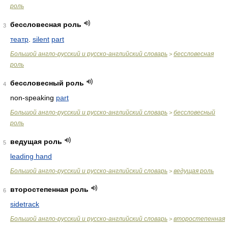
роль
бессловесная роль
3
театр
.
silent
part
Большой англо-русский и русско-английский словарь
бессловесная
>
роль
бессловесный роль
4
non-speaking
part
Большой англо-русский и русско-английский словарь
бессловесный
>
роль
ведущая роль
5
leading hand
Большой англо-русский и русско-английский словарь
ведущая роль
>
второстепенная роль
6
sidetrack
Большой англо-русский и русско-английский словарь
второстепенная
>