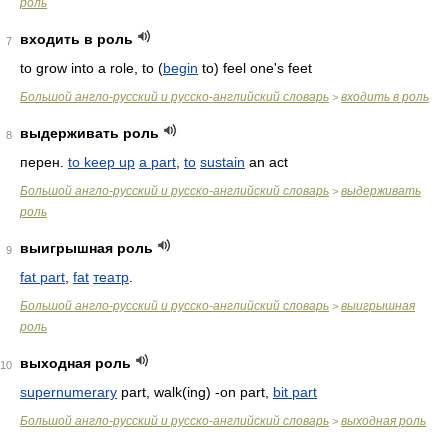
роль
входить в роль
7
to grow into a role, to (
begin
to) feel one's feet
Большой англо-русский и русско-английский словарь
входить в роль
>
выдерживать роль
8
перен.
to keep up
a part
,
to
sustain
an act
Большой англо-русский и русско-английский словарь
выдерживать
>
роль
выигрышная роль
9
fat part
,
fat
театр
.
Большой англо-русский и русско-английский словарь
выигрышная
>
роль
выходная роль
10
supernumerary
part, walk(ing) -on part,
bit part
Большой англо-русский и русско-английский словарь
выходная роль
>