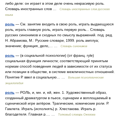
либо деле: он играет в этом деле очень некрасивую роль.
Словарь иностранных слов …
Словарь иностранных слов русского
языка
роль
— См. занятие входить в свою роль, играть выдающуюся
роль, играть главную роль, играть первую роль... Словарь
русских синонимов и сходных по смыслу выражений. под. ред.
Н. Абрамова, М.: Русские словари, 1999. роль амплуа;
значение; функция, дело,… …
Словарь синонимов
роль
— (в социальной психологии) (от франц. rуle)
социальная функция личности; соответствующий принятым
нормам способ поведения людей в зависимости от их статуса
или позиции в обществе, в системе межличностных отношений.
Понятие Р. ввел в социальную… …
Большая психологическая
энциклопедия
роль
— РОЛЬ, и, мн. и, ей, жен. 1. Художественный образ,
созданный драматургом в пьесе, сценарии и воплощаемый в
сценической игре актёром. Трагические, комические роли. Р.
Гамлета. Играть (исполнять) р. Хлестакова. Играть р.
благодетеля. Главная р.… …
Толковый словарь Ожегова