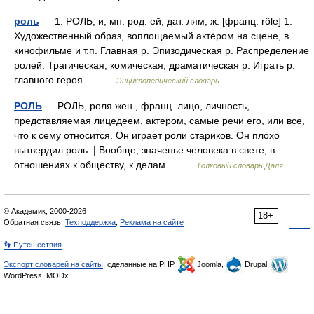
роль
— 1. РОЛЬ, и; мн. род. ей, дат. лям; ж. [франц. rôle] 1.
Художественный образ, воплощаемый актёром на сцене, в
кинофильме и т.п. Главная р. Эпизодическая р. Распределение
ролей. Трагическая, комическая, драматическая р. Играть р.
главного героя.… …
Энциклопедический словарь
РОЛЬ
— РОЛЬ, роля жен., франц. лицо, личность,
представляемая лицедеем, актером, самые речи его, или все,
что к сему относится. Он играет роли стариков. Он плохо
вытвердил роль. | Вообще, значенье человека в свете, в
отношениях к обществу, к делам… …
Толковый словарь Даля
© Академик, 2000-2026
18+
Обратная связь:
Техподдержка
,
Реклама на сайте
👣 Путешествия
Экспорт словарей на сайты
, сделанные на PHP,
Joomla,
Drupal,
WordPress, MODx.