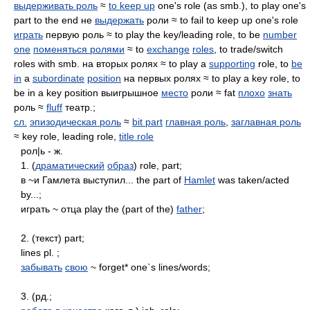
выдерживать роль
≈
to keep up
one's role (as smb.), to play one's
part to the end не
выдержать
роли ≈ to fail to keep up one's role
играть
первую роль ≈ to play the key/leading role, to be
number
one
поменяться ролями
≈ to
exchange
roles
, to trade/switch
roles with smb. на вторых ролях ≈ to play a
supporting
role, to
be
in
a
subordinate
position
на первых ролях ≈ to play a key role, to
be in a key position выигрышное
место
роли ≈ fat
плохо
знать
роль ≈
fluff
театр.;
сл.
эпизодическая роль
≈
bit part
главная роль
,
заглавная роль
≈ key role, leading role,
title role
рол|ь - ж.
1. (
драматический
образ
) role, part;
в ~и Гамлета выступил... the part of
Hamlet
was taken/acted
by...;
играть ~ отца play the (part of the)
father
;
2. (текст) part;
lines pl. ;
забывать
свою
~ forget* one`s lines/words;
3. (рд.;