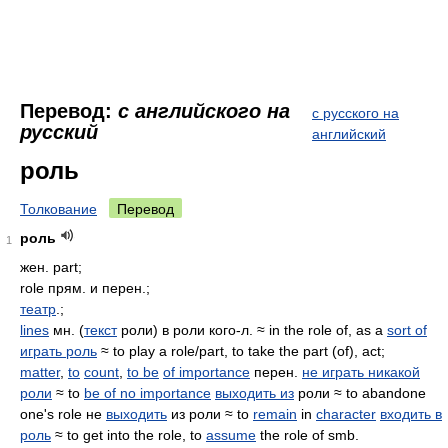
Перевод:
с английского на
с русского на
русский
английский
роль
Толкование
Перевод
роль
1
жен. part;
role прям. и перен.;
театр
.;
lines
мн. (
текст
роли) в роли кого-л. ≈ in the role of, as a
sort of
играть роль
≈ to play a role/part, to take the part (of), act;
matter
,
to
count
,
to be
of importance
перен.
не играть никакой
роли
≈ to
be of no importance
выходить из
роли ≈ to abandone
one's role не
выходить
из роли ≈ to
remain
in
character
входить в
роль
≈ to get into the role, to
assume
the role of smb.