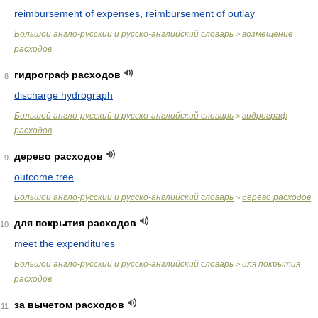
reimbursement of expenses
,
reimbursement of outlay
Большой англо-русский и русско-английский словарь
возмещение
>
расходов
гидрограф расходов
8
discharge hydrograph
Большой англо-русский и русско-английский словарь
гидрограф
>
расходов
дерево расходов
9
outcome tree
Большой англо-русский и русско-английский словарь
дерево расходов
>
для покрытия расходов
10
meet the expenditures
Большой англо-русский и русско-английский словарь
для покрытия
>
расходов
за вычетом расходов
11