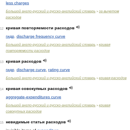
less charges
Большой англо-русский и русско-английский словарь
за вычетом
>
расходов
кривая повторяемости расходов
12
гидр
.
discharge frequency curve
Большой англо-русский и русско-английский словарь
кривая
>
повторяемости расходов
кривая расходов
13
гидр
.
discharge curve
,
rating curve
Большой англо-русский и русско-английский словарь
кривая расходов
>
кривая совокупных расходов
14
aggregate-expenditures curve
Большой англо-русский и русско-английский словарь
кривая
>
совокупных расходов
невидимые статьи расходов
15