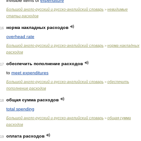
invisible items of
expenditure
Большой англо-русский и русско-английский словарь
невидимые
>
статьи расходов
норма накладных расходов
16
overhead rate
Большой англо-русский и русско-английский словарь
норма накладных
>
расходов
обеспечить пополнение расходов
17
to
meet expenditures
Большой англо-русский и русско-английский словарь
обеспечить
>
пополнение расходов
общая сумма расходов
18
total spending
Большой англо-русский и русско-английский словарь
общая сумма
>
расходов
оплата расходов
19