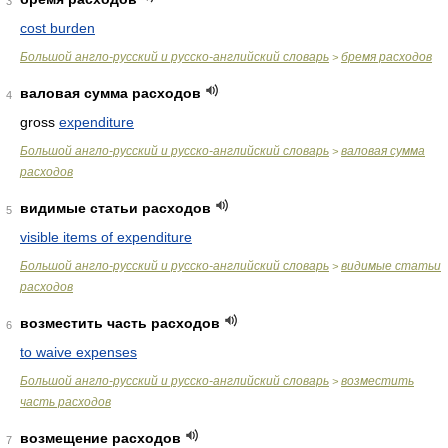
3
cost burden
Большой англо-русский и русско-английский словарь
бремя расходов
>
валовая сумма расходов
4
gross
expenditure
Большой англо-русский и русско-английский словарь
валовая сумма
>
расходов
видимые статьи расходов
5
visible items of expenditure
Большой англо-русский и русско-английский словарь
видимые статьи
>
расходов
возместить часть расходов
6
to waive expenses
Большой англо-русский и русско-английский словарь
возместить
>
часть расходов
возмещение расходов
7