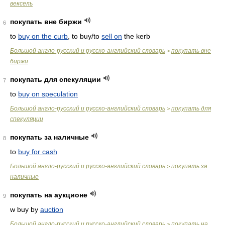
вексель
покупать вне биржи
6
to
buy on the curb
, to buy/to
sell on
the kerb
Большой англо-русский и русско-английский словарь
покупать вне
>
биржи
покупать для спекуляции
7
to
buy on speculation
Большой англо-русский и русско-английский словарь
покупать для
>
спекуляции
покупать за наличные
8
to
buy for cash
Большой англо-русский и русско-английский словарь
покупать за
>
наличные
покупать на аукционе
9
w buy by
auction
Большой англо-русский и русско-английский словарь
покупать на
>