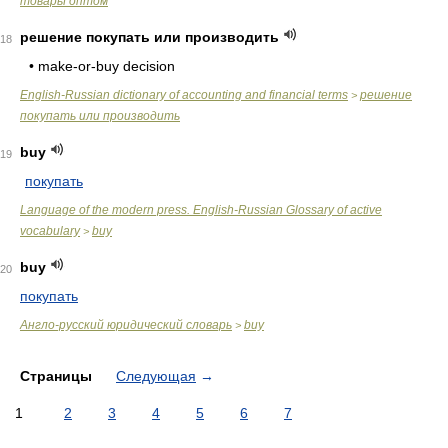
товары оптом
решение покупать или производить
18
• make-or-buy decision
English-Russian dictionary of accounting and financial terms
решение
>
покупать или производить
buy
19
покупать
Language of the modern press. English-Russian Glossary of active
vocabulary
buy
>
buy
20
покупать
Англо-русский юридический словарь
buy
>
Страницы
Следующая
→
1
2
3
4
5
6
7