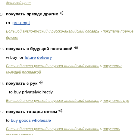
дешевой цене
покупать прежде других
14
гл.
pre-empt
Большой англо-русский и русско-английский словарь
покупать прежде
>
других
покупать с будущей поставкой
15
w buy for
future
delivery
Большой англо-русский и русско-английский словарь
покупать с
>
будущей поставкой
покупать с рук
16
to buy privately/directly
Большой англо-русский и русско-английский словарь
покупать с рук
>
покупать товары оптом
17
to
buy goods wholesale
Большой англо-русский и русско-английский словарь
покупать
>