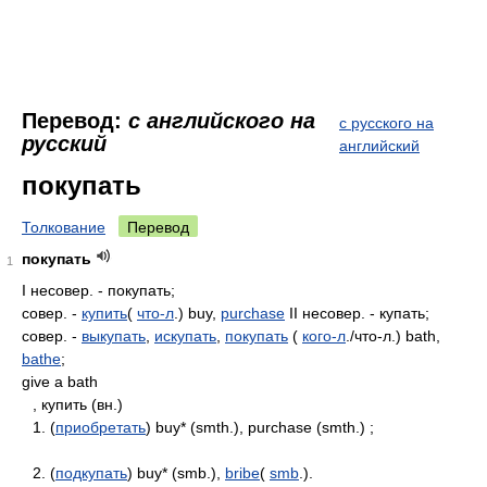
Перевод:
с английского на
с русского на
русский
английский
покупать
Толкование
Перевод
покупать
1
I несовер. - покупать;
совер. -
купить
(
что-л
.) buy,
purchase
II несовер. - купать;
совер. -
выкупать
,
искупать
,
покупать
(
кого-л
./что-л.) bath,
bathe
;
give a bath
, купить (вн.)
1. (
приобретать
) buy* (smth.), purchase (smth.) ;
2. (
подкупать
) buy* (smb.),
bribe
(
smb
.).