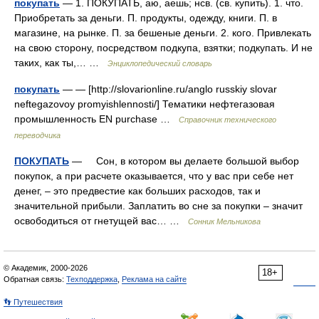
покупать
— 1. ПОКУПАТЬ, аю, аешь; нсв. (св. купить). 1. что.
Приобретать за деньги. П. продукты, одежду, книги. П. в
магазине, на рынке. П. за бешеные деньги. 2. кого. Привлекать
на свою сторону, посредством подкупа, взятки; подкупать. И не
таких, как ты,… …
Энциклопедический словарь
покупать
— — [http://slovarionline.ru/anglo russkiy slovar
neftegazovoy promyishlennosti/] Тематики нефтегазовая
промышленность EN purchase …
Справочник технического
переводчика
ПОКУПАТЬ
— Сон, в котором вы делаете большой выбор
покупок, а при расчете оказывается, что у вас при себе нет
денег, – это предвестие как больших расходов, так и
значительной прибыли. Заплатить во сне за покупки – значит
освободиться от гнетущей вас… …
Сонник Мельникова
© Академик, 2000-2026
18+
Обратная связь:
Техподдержка
,
Реклама на сайте
👣 Путешествия