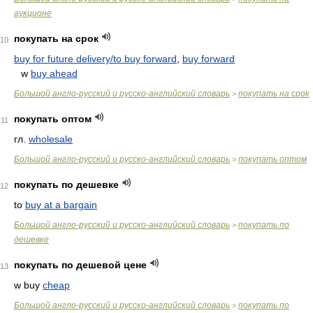
аукционе
покупать на срок
10
buy for future delivery/to buy forward
,
buy forward
w
buy ahead
Большой англо-русский и русско-английский словарь
покупать на срок
>
покупать оптом
11
гл.
wholesale
Большой англо-русский и русско-английский словарь
покупать оптом
>
покупать по дешевке
12
to
buy at a bargain
Большой англо-русский и русско-английский словарь
покупать по
>
дешевке
покупать по дешевой цене
13
w buy
cheap
Большой англо-русский и русско-английский словарь
покупать по
>