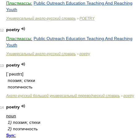
Пластмассы:
Public Outreach Education Teaching And Reaching
Youth
Универсальный англо-русский словарь
POETRY
>
poetry
12
Пластмассы:
Public Outreach Education Teaching And Reaching
Youth
Универсальный англо-русский словарь
poetry
>
poetry
13
[`pəʊɪtrɪ]
поэзия; стихи
поэтичность
Англо-русский большой универсальный переводческий словарь
poetry
>
poetry
14
noun
1)
поэзия; стихи
2)
поэтичность
Syn: