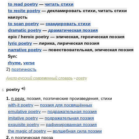
to read poetry
—
читать стихи
to recite poetry
— декламировать стихи, читать стихи
наизусть
to scan poetry
—
скандировать стихи
dramatic poetry
—
драматическая поэзия
epic / heroic poetry — эпическая, героическая поэзия
lyric poetry
— лирика, лирическая поэзия
narrative poetry
— повествовательная, эпическая поэзия
Syn:
rhyme
,
verse
2)
поэтичность
Англо-русский современный словарь
poetry
>
poetry
6
1.
n редк.
поэзия, поэтические произведения, стихи
with-it poetry
—
поэзия для посвящённых
emulative poetry
—
подражательная поэзия
imitative poetry
—
подражательная поэзия
exquisite poetry
—
рафинированная поэзия
the magic of poetry
—
волшебная сила поэзии
2.
n
поэтическая проза