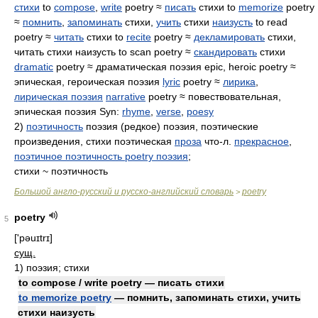
стихи
to
compose
,
write
poetry ≈
писать
стихи to
memorize
poetry
≈
помнить
,
запоминать
стихи,
учить
стихи
наизусть
to read
poetry ≈
читать
стихи to
recite
poetry ≈
декламировать
стихи,
читать стихи наизусть to scan poetry ≈
скандировать
стихи
dramatic
poetry ≈ драматическая поэзия epic, heroic poetry ≈
эпическая, героическая поэзия
lyric
poetry ≈
лирика
,
лирическая поэзия
narrative
poetry ≈ повествовательная,
эпическая поэзия Syn:
rhyme
,
verse
,
poesy
2)
поэтичность
поэзия (редкое) поэзия, поэтические
произведения, стихи поэтическая
проза
что-л.
прекрасное
,
поэтичное поэтичность poetry поэзия
;
стихи ~ поэтичность
Большой англо-русский и русско-английский словарь
poetry
>
poetry
5
['pəuɪtrɪ]
сущ.
1)
поэзия; стихи
to compose / write poetry — писать стихи
to memorize poetry
— помнить, запоминать стихи, учить
стихи наизусть