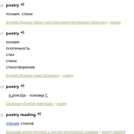
poetry
16
поэзия, стихи
English-Russian library and information terminology dictionary
poetry
>
poetry
17
поэзия
поэтичность
стих
стихи
стихотворение
English-Russian smart dictionary
poetry
>
poetry
18
n.
poezija · поезија
f.
Dictionary English-Interslavic
poetry
>
poetry reading
19
чтение
стихов
Большой англо-русский и русско-английский словарь
poetry reading
>