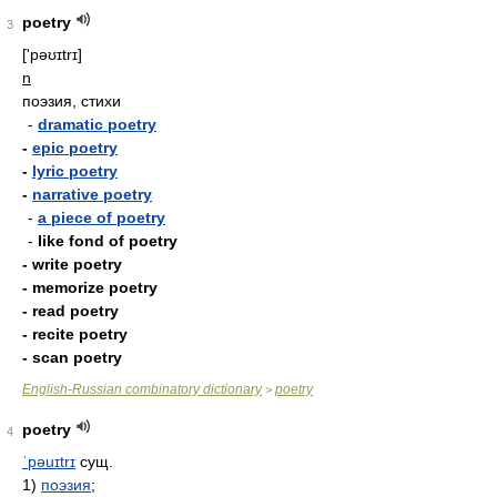
poetry
3
['pəʊɪtrɪ]
n
поэзия, стихи
-
dramatic poetry
-
epic poetry
-
lyric poetry
-
narrative poetry
-
a piece of poetry
-
like fond of poetry
- write poetry
- memorize poetry
- read poetry
- recite poetry
- scan poetry
English-Russian combinatory dictionary
poetry
>
poetry
4
ˈpəuɪtrɪ
сущ.
1)
поэзия
;