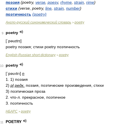
поэзия
(poetry,
verse
,
poesy
,
rhyme
,
strain
,
rime
)
стихи
(verse, poetry,
line
,
strain
,
number
)
поэтичность
(poetry)
Англо-русский синонимический словарь
poetry
>
poetry
9
[ˈpəuɪtrɪ]
poetry поэзия; стихи poetry поэтичность
English-Russian short dictionary
poetry
>
poetry
10
[ʹpəʋıtrı]
n
1. 1) поэзия
2)
pl
редк.
поэзия, поэтические произведения, стихи
3) поэтическая проза
2. что-л. прекрасное, поэтичное
3. поэтичность
НБАРС
poetry
>
POETRY
11