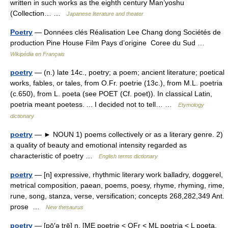
written in such works as the eighth century Man’yoshu
(Collection… …
Japanese literature and theater
Poetry
— Données clés Réalisation Lee Chang dong Sociétés de
production Pine House Film Pays d’origine Coree du Sud …
Wikipédia en Français
poetry
— (n.) late 14c., poetry; a poem; ancient literature; poetical
works, fables, or tales, from O.Fr. poetrie (13c.), from M.L. poetria
(c.650), from L. poeta (see POET (Cf. poet)). In classical Latin,
poetria meant poetess. ... I decided not to tell… …
Etymology
dictionary
poetry
— ► NOUN 1) poems collectively or as a literary genre. 2)
a quality of beauty and emotional intensity regarded as
characteristic of poetry …
English terms dictionary
poetry
— [n] expressive, rhythmic literary work balladry, doggerel,
metrical composition, paean, poems, poesy, rhyme, rhyming, rime,
rune, song, stanza, verse, versification; concepts 268,282,349 Ant.
prose …
New thesaurus
poetry
— [pō′ə trē] n. [ME poetrie < OFr < ML poetria < L poeta,