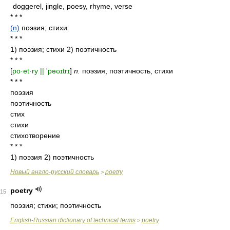
doggerel, jingle, poesy, rhyme, verse
* * *
(n)
поэзия; стихи
* * *
1) поэзия; стихи 2) поэтичность
* * *
[
po·et·ry || 'pəʊɪtrɪ
]
n.
поэзия, поэтичность, стихи
* * *
поэзия
поэтичность
стих
стихи
стихотворение
* * *
1) поэзия 2) поэтичность
Новый англо-русский словарь
poetry
>
poetry
15
поэзия; стихи; поэтичность
English-Russian dictionary of technical terms
poetry
>