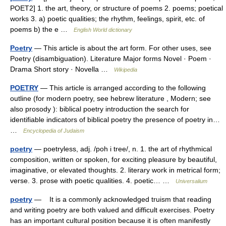
POET2] 1. the art, theory, or structure of poems 2. poems; poetical
works 3. a) poetic qualities; the rhythm, feelings, spirit, etc. of
poems b) the e …
English World dictionary
Poetry
— This article is about the art form. For other uses, see
Poetry (disambiguation). Literature Major forms Novel · Poem ·
Drama Short story · Novella …
Wikipedia
POETRY
— This article is arranged according to the following
outline (for modern poetry, see hebrew literature , Modern; see
also prosody ): biblical poetry introduction the search for
identifiable indicators of biblical poetry the presence of poetry in…
…
Encyclopedia of Judaism
poetry
— poetryless, adj. /poh i tree/, n. 1. the art of rhythmical
composition, written or spoken, for exciting pleasure by beautiful,
imaginative, or elevated thoughts. 2. literary work in metrical form;
verse. 3. prose with poetic qualities. 4. poetic… …
Universalium
poetry
— It is a commonly acknowledged truism that reading
and writing poetry are both valued and difficult exercises. Poetry
has an important cultural position because it is often manifestly