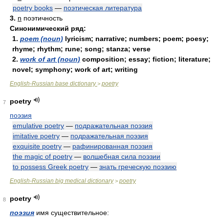
poetry books
—
поэтическая литература
3.
n
поэтичность
Синонимический ряд:
1.
poem (noun)
lyricism; narrative; numbers; poem; poesy;
rhyme; rhythm; rune; song; stanza; verse
2.
work of art (noun)
composition; essay; fiction; literature;
novel; symphony; work of art; writing
English-Russian base dictionary
poetry
>
poetry
7
поэзия
emulative poetry
—
подражательная поэзия
imitative poetry
—
подражательная поэзия
exquisite poetry
—
рафинированная поэзия
the magic of poetry
—
волшебная сила поэзии
to possess Greek poetry
—
знать греческую поэзию
English-Russian big medical dictionary
poetry
>
poetry
8
поэзия
имя существительное: