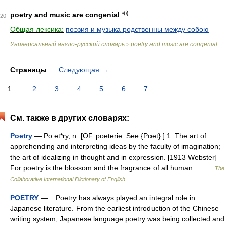
poetry and music are congenial
20
Общая лексика:
поэзия и музыка родственны между собою
Универсальный англо-русский словарь
poetry and music are congenial
>
Страницы
Следующая
→
1
2
3
4
5
6
7
См. также в других словарях:
Poetry
— Po et*ry, n. [OF. poeterie. See {Poet}.] 1. The art of
apprehending and interpreting ideas by the faculty of imagination;
the art of idealizing in thought and in expression. [1913 Webster]
For poetry is the blossom and the fragrance of all human… …
The
Collaborative International Dictionary of English
POETRY
— Poetry has always played an integral role in
Japanese literature. From the earliest introduction of the Chinese
writing system, Japanese language poetry was being collected and