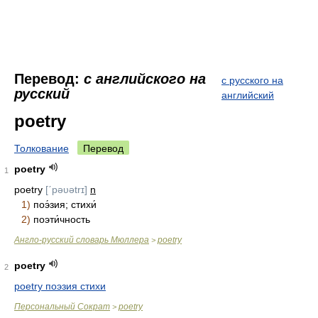
Перевод:
с английского на
с русского на
русский
английский
poetry
Толкование
Перевод
poetry
1
poetry
[ˊpəυətrɪ]
n
1)
поэ́зия; стихи́
2)
поэти́чность
Англо-русский словарь Мюллера
poetry
>
poetry
2
poetry поэзия стихи
Персональный Сократ
poetry
>