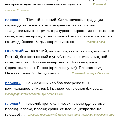
воспроизводимое изображение находится в… …
Толковый
словарь Ушакова
плоский
— Тёмный, плоский. Стилистические традиции
переводной словесности и творчество на их основе
«национальных» форм литературного выражения те языковые
силы, которые приходят на помощь быту и с ним вступают во
взаимодействие. Ведь история русского… …
История слов
ПЛОСКИЙ
— ПЛОСКИЙ, ая, ое; сок, ска и ска, ско; площе. 1.
Ровный, без возвышений и углублений, с прямой и гладкой
поверхностью. Плоская поверхность. Плоская крыша
(горизонтальная). П. нос (приплюснутый). Плоская грудь.
Плоская стопа. 2. Неглубокий, с… …
Толковый словарь Ожегова
плоский
— не имеющий изгибов поверхности. ↓
компланарность (матем). | развертка. плоская фигура …
Идеографический словарь русского языка
плоский
— плоский, кратк. ф. плосок, плоска (допустимо
плоска), плоско, плоски; сравн. ст. площе (неправильно
площее) …
Словарь трудностей произношения и ударения в современном