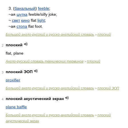
3. (
банальный
)
feeble
;
~ая
шутка
feeble/silly joke;
~
свет
кино
flat
light
;
~ая
стопа
flat foot.
Большой англо-русский и русско-английский словарь
плоский
>
плоский
2
flat, plane
Англо-русский словарь технических терминов
плоский
>
плоский ЭОП
3
proxifier
Большой англо-русский и русско-английский словарь
плоский ЭОП
>
плоский акустический экран
4
plane baffle
Большой англо-русский и русско-английский словарь
плоский
>
акустический экран