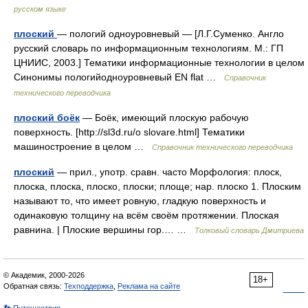
русском языке
плоский
— пологий одноуровневый — [Л.Г.Суменко. Англо
русский словарь по информационным технологиям. М.: ГП
ЦНИИС, 2003.] Тематики информационные технологии в целом
Синонимы пологийодноуровневый EN flat …
Справочник
технического переводчика
плоский боёк
— Боёк, имеющий плоскую рабочую
поверхность. [http://sl3d.ru/o slovare.html] Тематики
машиностроение в целом …
Справочник технического переводчика
плоский
— прил., употр. сравн. часто Морфология: плоск,
плоска, плоска, плоско, плоски; площе; нар. плоско 1. Плоским
называют то, что имеет ровную, гладкую поверхность и
одинаковую толщину на всём своём протяжении. Плоская
равнина. | Плоские вершины гор.… …
Толковый словарь Дмитриева
© Академик, 2000-2026
18+
Обратная связь:
Техподдержка
,
Реклама на сайте