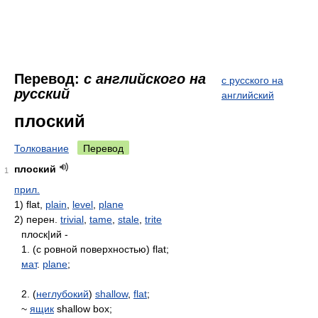
Перевод:
с английского на
с русского на
русский
английский
плоский
Толкование
Перевод
плоский
1
прил.
1) flat,
plain
,
level
,
plane
2) перен.
trivial
,
tame
,
stale
,
trite
плоск|ий -
1. (с ровной поверхностью) flat;
мат
.
plane
;
2. (
неглубокий
)
shallow
,
flat
;
~
ящик
shallow box;