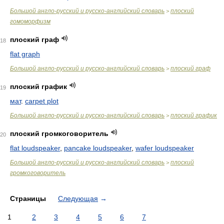
Большой англо-русский и русско-английский словарь
плоский
>
гомоморфизм
плоский граф
18
flat graph
Большой англо-русский и русско-английский словарь
плоский граф
>
плоский график
19
мат
.
carpet plot
Большой англо-русский и русско-английский словарь
плоский график
>
плоский громкоговоритель
20
flat loudspeaker
,
pancake loudspeaker
,
wafer loudspeaker
Большой англо-русский и русско-английский словарь
плоский
>
громкоговоритель
Страницы
Следующая
→
1
2
3
4
5
6
7