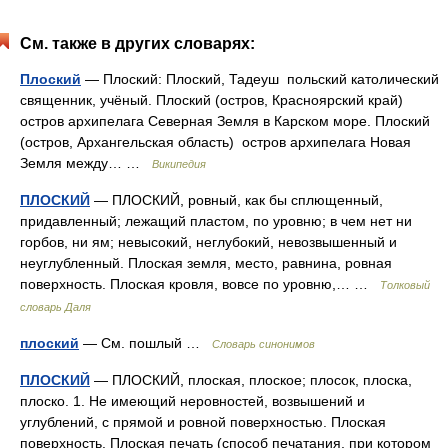
См. также в других словарях:
Плоский
— Плоский: Плоский, Тадеуш польский католический
священник, учёный. Плоский (остров, Красноярский край)
остров архипелага Северная Земля в Карском море. Плоский
(остров, Архангельская область) остров архипелага Новая
Земля между… …
Википедия
ПЛОСКИЙ
— ПЛОСКИЙ, ровный, как бы сплющенный,
придавленный; лежащий пластом, по уровню; в чем нет ни
горбов, ни ям; невысокий, неглубокий, невозвышенный и
неуглубленный. Плоская земля, место, равнина, ровная
поверхность. Плоская кровля, вовсе по уровню,… …
Толковый
словарь Даля
плоский
— См. пошлый …
Словарь синонимов
ПЛОСКИЙ
— ПЛОСКИЙ, плоская, плоское; плосок, плоска,
плоско. 1. Не имеющий неровностей, возвышений и
углублений, с прямой и ровной поверхностью. Плоская
поверхность. Плоская печать (способ печатания, при котором