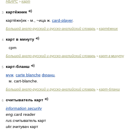
НБАРС
карт
>
картёжник
3
картёжн|ик - м., ~ица ж.
card-player
.
Большой англо-русский и русско-английский словарь
картёжник
>
карт в минуту
4
cpm
Большой англо-русский и русско-английский словарь
карт в минуту
>
карт-бланш
5
муж
.
carte blanche
франц
.
м. cart-blanche.
Большой англо-русский и русско-английский словарь
карт-бланш
>
считыватель карт
6
information security
eng.
card reader
rus.
считыватель карт
ukr.
зчитувач карт