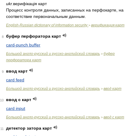
ukr.
верифікація карт
Процесс контроля данных, записанных на перфокарте, на
соответствие первоначальным данным.
English-Russian dictionary of information security
верификация карт
>
буфер перфоратора карт
8
card-punch buffer
Большой англо-русский и русско-английский словарь
буфер
>
перфоратора карт
ввод карт
9
card feed
Большой англо-русский и русско-английский словарь
ввод карт
>
ввод с карт
10
card input
Большой англо-русский и русско-английский словарь
ввод с карт
>
детектор затора карт
11