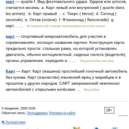
карт
— quarte f. Вид фехтовального удара. Ударов или штосов,
считается восемь: а. Карт левый или внутренний ( quarte dans
les armes) . b. Карт правый ... c. Тиерс ( tierce). d. Сегонд (
seconde). e. Октав (octave). f. Фланконад ( flanconade). g.
карт… …
Исторический словарь галлицизмов русского языка
карт
— спортивный микроавтомобиль для участия в
соревнованиях, носящих название картинг. Конструкция карта
предельно проста: стальная рама, на которой установлен
двигатель, обычно мотоциклетный, сиденье пилота (водителя),
органы управления, передняя и… …
Энциклопедия техники
Карт
— Карт: Карт (машина) простейший гоночный автомобиль
без кузова. Карт (язычество) языческий жрец у марийцев и в
прошлом у других народов. CART американский чемпионат
автомобилей с открытыми колёсами …
Википедия
© Академик, 2000-2026
18+
Обратная связь:
Техподдержка
,
Реклама на сайте
👣 Путешествия