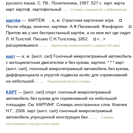
русского языка. С. Пб.: Политехника, 1997. 527 с. карт. карта
карт. картоф. картофельный …
Словарь сокращений и аббревиатур
картёж
— КАРТЁЖ , а, м. Страстная карточная игра. ◘
После обеда, конечно, картёжи. А.Ф.Писемский. Фанфарон. ◘
Притом же у них беспрестанный картёж, а он мне вот где сидит.
Л .Н.Толстой. Письмо С.Н.Толстому, 1852. ◘ <...>
расшумевшиеся… …
Карточная терминология и жаргон XIX века
карт
— а; м. [англ. cart] Гоночный микролитражный автомобиль
с мотоциклетным двигателем и без кузова; картинг. * * * карт
(англ. cart), гоночный микролитражный автомобиль без кузова,
дифференциала и упругой подвески колёс для соревнований
на небольшой… …
Энциклопедический словарь
КАРТ
— [англ. cart] спорт. гоночный микролитражный
автомобиль без кузова для соревнований на небольшой
площадке. См. КАРТИНГ. Словарь иностранных слов. Комлев
Н.Г., 2006. карт (англ. cart) гоночный микролитражный
автомобиль упрощенной конструкции без… …
Словарь
иностранных слов русского языка