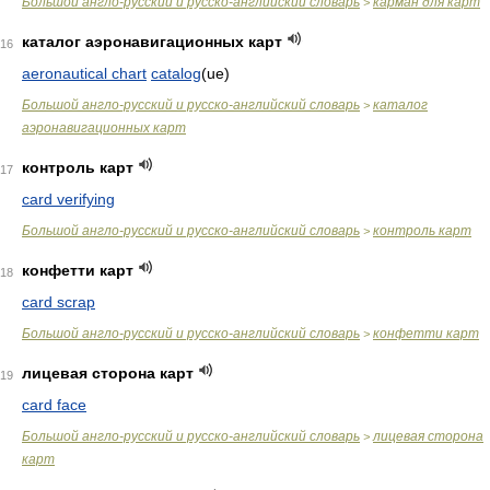
Большой англо-русский и русско-английский словарь
карман для карт
>
каталог аэронавигационных карт
16
aeronautical chart
catalog
(ue)
Большой англо-русский и русско-английский словарь
каталог
>
аэронавигационных карт
контроль карт
17
card verifying
Большой англо-русский и русско-английский словарь
контроль карт
>
конфетти карт
18
card scrap
Большой англо-русский и русско-английский словарь
конфетти карт
>
лицевая сторона карт
19
card face
Большой англо-русский и русско-английский словарь
лицевая сторона
>
карт