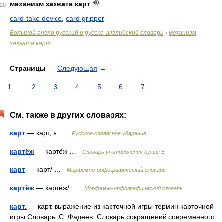
механизм захвата карт
20
card-take device
,
card gripper
Большой англо-русский и русско-английский словарь
механизм
>
захвата карт
Страницы
Следующая
→
1
2
3
4
5
6
7
См. также в других словарях:
карт
— карт, а …
Русское словесное ударение
картёж
— картёж …
Словарь употребления буквы Ё
карт
— карт/ …
Морфемно-орфографический словарь
картёж
— картёж/ …
Морфемно-орфографический словарь
карт.
— карт. выражение из карточной игры термин карточной
игры Словарь: С. Фадеев. Словарь сокращений современного