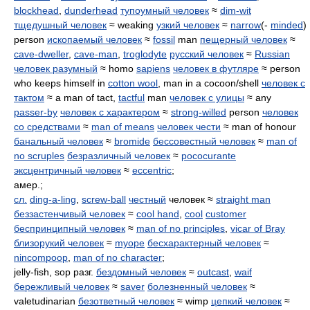
blockhead
,
dunderhead
тупоумный человек
≈
dim-wit
тщедушный человек
≈ weaking
узкий человек
≈
narrow
(-
minded
)
person
ископаемый человек
≈
fossil
man
пещерный человек
≈
cave-dweller
,
cave-man
,
troglodyte
русский человек
≈
Russian
человек разумный
≈ homo
sapiens
человек в футляре
≈ person
who keeps himself in
cotton wool
, man in a cocoon/shell
человек с
тактом
≈ a man of tact,
tactful
man
человек с улицы
≈ any
passer-by
человек с характером
≈
strong-willed
person
человек
со средствами
≈
man of means
человек чести
≈ man of honour
банальный человек
≈
bromide
бессовестный человек
≈
man of
no scruples
безразличный человек
≈
pococurante
эксцентричный человек
≈
eccentric
;
амер.;
сл.
ding-a-ling
,
screw-ball
честный
человек ≈
straight man
беззастенчивый человек
≈
cool hand
,
cool
customer
беспринципный человек
≈
man of no principles
,
vicar of Bray
близорукий человек
≈
myope
бесхарактерный человек
≈
nincompoop
,
man of no character
;
jelly-fish, sop разг.
бездомный человек
≈
outcast
,
waif
бережливый человек
≈
saver
болезненный человек
≈
valetudinarian
безответный человек
≈ wimp
цепкий человек
≈