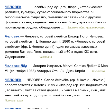
ЧЕЛОВЕК
— особый род сущего, творец исторического
развития, культуры, субъект социального творчества. Ч.
биосоциальное существо, генетически связанное с другими
формами жизни, выделившееся из них благодаря способности
производить орудия, обладающее …
Энциклопедия культурологии
Человек
— Человек, который смеётся Виктор Гюго. Человек,
который смеётся = L Homme qui rit. 1860 е. «Человек, который
смеётся» (фр. L Homme qui rit) один из самых известных
романов Виктора Гюго, написанный в 60 х годах XIX века.
Содержание 1… …
Википедия
Человек-Лёд
— История Издатель Marvel Comics Дебют X Men
#1 (сентябре 1963) Автор(ы) Стэн Ли, Джек Кирби …
Википедия
ЧЕЛОВЕК
— ЧЕЛОВЕК. Слово čełovĕkъ (ср. čьlovĕkъ, človĕkъ)
сопоставляется с литовск. kíltis и kiltís род (ср. kílti подниматься
, возникать ; kélmas ствол дерева ) и vaikas мальчик , сын , лит.
жем. vaĩkis слуга , др. прусск. wayklís сын , waix слуга .… …
История слов