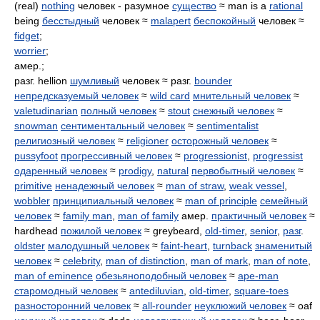
(real)
nothing
человек - разумное
существо
≈ man is a
rational
being
бесстыдный
человек ≈
malapert
беспокойный
человек ≈
fidget
;
worrier
;
амер.;
разг. hellion
шумливый
человек ≈ разг.
bounder
непредсказуемый человек
≈
wild card
мнительный человек
≈
valetudinarian
полный человек
≈
stout
снежный человек
≈
snowman
сентиментальный человек
≈
sentimentalist
религиозный человек
≈
religioner
осторожный человек
≈
pussyfoot
прогрессивный человек
≈
progressionist
,
progressist
одаренный человек
≈
prodigy
,
natural
первобытный человек
≈
primitive
ненадежный человек
≈
man of straw
,
weak vessel
,
wobbler
принципиальный человек
≈
man of principle
семейный
человек
≈
family man
,
man of family
амер.
практичный человек
≈
hardhead
пожилой человек
≈ greybeard,
old-timer
,
senior
,
разг
.
oldster
малодушный человек
≈
faint-heart
,
turnback
знаменитый
человек
≈
celebrity
,
man of distinction
,
man of mark
,
man of note
,
man of eminence
обезьяноподобный человек
≈
ape-man
старомодный человек
≈
antediluvian
,
old-timer
,
square-toes
разносторонний человек
≈
all-rounder
неуклюжий человек
≈ oaf