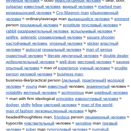
неумный человек
≈ dodo
невоспитанный человек
≈ bear, boor,
vulgarian
известный человек
,
видный человек
≈
marked man
кроманьонский человек
≈
Cro-Magnon man
обыкновенный
человек
≈ ordinary/average man
выдающийся человек
≈
eminent
person
продажный человек
≈
prostitute
трусливый человек
≈
rabbit
раздражительный человек
,
вспыльчивый человек
≈
spitfire
,
splenetic
справедливый человек
≈
square shooter
настойчивый человек
,
упорный человек
≈
sticker
властный
человек
≈
autocrat
гениальный человек
≈
man of genius
грамотный человек
≈
literate
двуличный человек
≈
double dealer
добродетельный человек
≈
well-doer
жестокий человек
≈
savage
опытный человек
≈ man of
experience
ученый человек
≈
erudite
person
деловой человек
≈
business man
;
business-like/practical person (
дельный
,
практичный
)
молодой
человек
≈
young
man
известный
человек,
знаменитый
человек ≈
notability
желчный человек
≈
acrimonious
man
идейный человек
≈ man with firm ideological
principles
изворотливый человек
≈
dodger
,
shifty
fellow
светский человек
≈
man of the world
;
man of fashion
легкомысленный человек
≈ light-
headed/thoughtless man,
frivolous
person
лицемерный человек
≈
hypocrite
чувствительный
человек ≈
sensitive
man
трезвый
человек
≈
sober
man
тупоголовый человек
≈
numskull
,