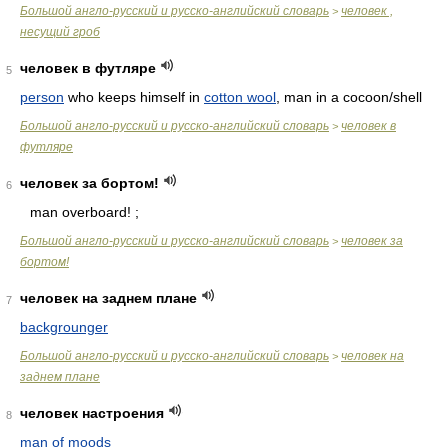
Большой англо-русский и русско-английский словарь
человек ,
>
несущий гроб
человек в футляре
5
person
who keeps himself in
cotton wool
, man in a cocoon/shell
Большой англо-русский и русско-английский словарь
человек в
>
футляре
человек за бортом!
6
man overboard! ;
Большой англо-русский и русско-английский словарь
человек за
>
бортом!
человек на заднем плане
7
backgrounger
Большой англо-русский и русско-английский словарь
человек на
>
заднем плане
человек настроения
8
man of moods