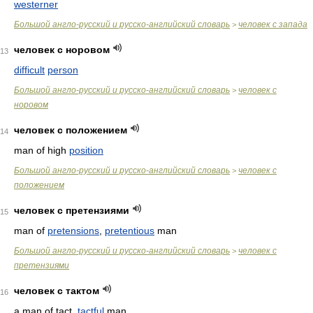
westerner
Большой англо-русский и русско-английский словарь
человек с запада
>
человек с норовом
13
difficult
person
Большой англо-русский и русско-английский словарь
человек с
>
норовом
человек с положением
14
man of high
position
Большой англо-русский и русско-английский словарь
человек с
>
положением
человек с претензиями
15
man of
pretensions
,
pretentious
man
Большой англо-русский и русско-английский словарь
человек с
>
претензиями
человек с тактом
16
a man of tact,
tactful
man