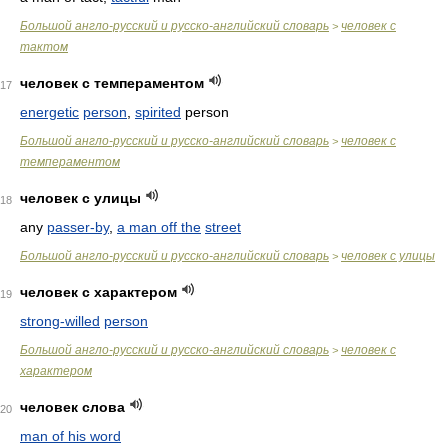
Большой англо-русский и русско-английский словарь
человек с
>
тактом
человек с темпераментом
17
energetic
person
,
spirited
person
Большой англо-русский и русско-английский словарь
человек с
>
темпераментом
человек с улицы
18
any
passer-by
,
a man off the
street
Большой англо-русский и русско-английский словарь
человек с улицы
>
человек с характером
19
strong-willed
person
Большой англо-русский и русско-английский словарь
человек с
>
характером
человек слова
20
man of his word