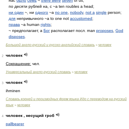
нас
было
семь
~
there were
seven
of us;
по десяти рублей на, с ~а ten roubles а head;
ни один
~, ни
одного
~а
no one
,
nobody
,
not а
single
person;
для
непривычного ~а to one not
accustomed
;
права
~a human
rights
;
~ предполагает, а
Бог
располагает посл. man
proposes
,
God
disposes
.
Большой англо-русский и русско-английский словарь
человек
>
человек
2
Сокращение:
чел.
Универсальный англо-русский словарь
человек
>
человек
3
ihminen
Словарь корней и производных форм языка Идо с переводом на русский
язык
человек
>
человек , несущий гроб
4
pallbearer