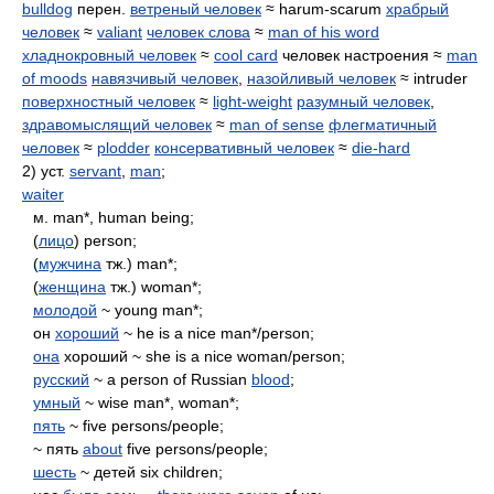
bulldog
перен.
ветреный человек
≈ harum-scarum
храбрый
человек
≈
valiant
человек слова
≈
man of his word
хладнокровный человек
≈
cool card
человек настроения ≈
man
of moods
навязчивый человек
,
назойливый человек
≈ intruder
поверхностный человек
≈
light-weight
разумный человек
,
здравомыслящий человек
≈
man of sense
флегматичный
человек
≈
plodder
консервативный человек
≈
die-hard
2) уст.
servant
,
man
;
waiter
м. man*, human being;
(
лицо
) person;
(
мужчина
тж.) man*;
(
женщина
тж.) woman*;
молодой
~ young man*;
он
хороший
~ he is а nice man*/person;
она
хороший ~ she is а nice woman/person;
русский
~ а person of Russian
blood
;
умный
~ wise man*, woman*;
пять
~ five persons/people;
~ пять
about
five persons/people;
шесть
~ детей six children;