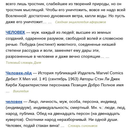
всего лишь тростник, слабейшее из творений природы, но он
тростник мыслящий. Чтобы его уничтожить, вовсе не надо всей
Вселенной: достаточно дуновения ветра, капли воды. Но пусть
даже его уничтожит… …
Сводная энциклопедия афоризмов
ЧЕЛОВЕК
— муж. каждый из людей; высшее из земных
созданий, одаренное разумом, свободной волей и словесною
речью. Побудка (инстинкт) животного, соединенье низшей
степени рассудка и воли, заменяет ему дары эти,
разрозненные в человеке и даже вечно спорящие… …
Толковый словарь Даля
Человек-лёд
— История публикаций Издатель Marvel Comics
Дебют X Men vol. 1 #1 (сентябрь 1963) Авторы Стэн Ли Джек
Кирби Характеристики персонажа Позиция Добро Полное имя
…
Википедия
человек
— Лицо, личность, муж, особа, персона, индивид
(индивидуум), индивидуальность; смертный. Мн. ч.: люди, люд,
народ, публика. Обед на двенадцать персон (на двенадцать
кувертов). Охотники народ неразборчивый. Ни одной души.
Человек, подай стакан вина! …
Словарь синонимов