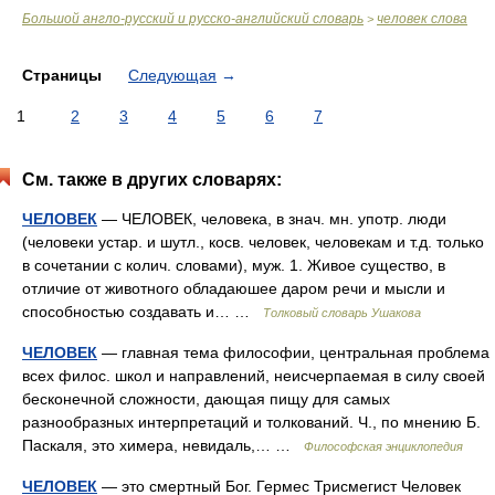
Большой англо-русский и русско-английский словарь
человек слова
>
Страницы
Следующая
→
1
2
3
4
5
6
7
См. также в других словарях:
ЧЕЛОВЕК
— ЧЕЛОВЕК, человека, в знач. мн. употр. люди
(человеки устар. и шутл., косв. человек, человекам и т.д. только
в сочетании с колич. словами), муж. 1. Живое существо, в
отличие от животного обладаюшее даром речи и мысли и
способностью создавать и… …
Толковый словарь Ушакова
ЧЕЛОВЕК
— главная тема философии, центральная проблема
всех филос. школ и направлений, неисчерпаемая в силу своей
бесконечной сложности, дающая пищу для самых
разнообразных интерпретаций и толкований. Ч., по мнению Б.
Паскаля, это химера, невидаль,… …
Философская энциклопедия
ЧЕЛОВЕК
— это смертный Бог. Гермес Трисмегист Человек