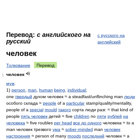
Перевод:
с английского на
с русского на
русский
английский
человек
Толкование
Перевод
человек
1
муж
.
1)
person
,
man
,
human
being
,
individual
;
one
твердый
духом человек ≈ a steadfast/unflinching man
люди
особого склада ≈
people
of a
particular
stamp/quality/mentality,
people of a
special
mould
такого
сорта люди разг. ≈ that kind of
people
пять человек
детей ≈ five
children
по
пяти
рублей
на
человека
≈ five roubles
per head
все до одного
человека ≈ to a
man человек трезвого
ума
≈
sober-minded
man
человек
настроения
≈ person of many
moods
последний
человек ≈ a