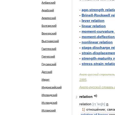
Албанский
-
age
-
strength
relat
Арабский
-
Brinell
-
Rockwell
re
Армянский
-
lever
relation
-
linear
relation
Болгарский
-
moment
-
curvature
Венгерский
-
moment
-
deflection
Вьетнамский
-
nonlinear
relation
-
stage
-
discharge
re
Гаитянский
-
strain
-
displacemen
Греческий
-
strength
-
maturity
r
-
stress
-
strain
relati
Грузинский
Датский
Англо
-
русский
строитель
Иврит
1995
.
Англо
-
русский
словарь
Индонезийский
Ирландский
relation
2
Исландский
relation
[
rɪˊleɪʃn
]
n
1
)
отноше́ние
;
связ
Испанский
relation
of
forces
соо