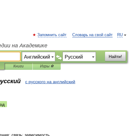
Запомнить сайт
Словарь на свой сайт
RU
едии на Академике
Найти!
Книги
Игры ⚽
русский
с русского на английский
од
ение
;
связь
;
зависимость