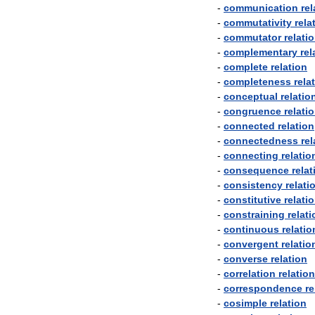
-
communication
rel
-
commutativity
rela
-
commutator
relati
-
complementary
rel
-
complete
relation
-
completeness
rela
-
conceptual
relatio
-
congruence
relati
-
connected
relation
-
connectedness
rel
-
connecting
relatio
-
consequence
relat
-
consistency
relati
-
constitutive
relati
-
constraining
relati
-
continuous
relatio
-
convergent
relatio
-
converse
relation
-
correlation
relation
-
correspondence
re
-
cosimple
relation