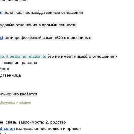
on
полит
.-
эк
.
произво́дственные
отноше́ния
удовы́е
отноше́ния
в
промы́шленности
ct
антипрофсою́зный
зако́н
«
Об
отноше́ниях
в
to
,
it
bears
no
relation
to
э́то
не
име́ет
никако́го
отноше́ния
к
изложе́ние
;
расска́з
е́ния
дственница
ельно
;
что
каса́ется
Мюллера
relation
>
ие
,
связь
,
зависимость
;
2
.
родство
d
scion
взаимовлияние
подвоя
и
привоя