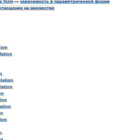
c
form
—
зависимость
в
параметрической
форме
отношение
на
множестве
tion
lation
on
elation
elation
on
tion
lation
on
tion
n
on