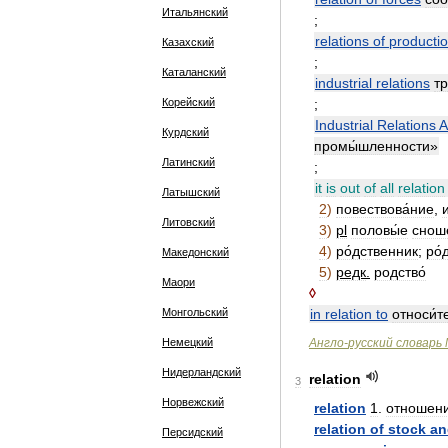
Итальянский
;
relations
of
producti
Казахский
;
Каталанский
industrial
relations
тр
Корейский
;
Industrial
Relations
A
Курдский
промы́шленности
»
Латинский
;
it
is
out
of
all
relation
Латышский
2
)
повествова́ние
,
Литовский
3
)
pl
половы́е
снош
4
)
ро́дственник
;
ро́
Македонский
5
)
редк
.
родство́
Маори
◊
Монгольский
in
relation
to
относи́т
Немецкий
Англо
-
русский
словарь
Нидерландский
relation
3
Норвежский
relation
1
.
отношен
relation
of
stock
an
Персидский