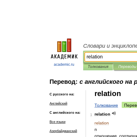
Словари и энциклоп
academic.ru
Толкования
Переводы
Перевод:
с английского на 
relation
С русского на:
Английский
Толкование
Перев
С английского на:
relation
1
Все языки
relation
n
Азербайджанский
отношение
,
соотнош