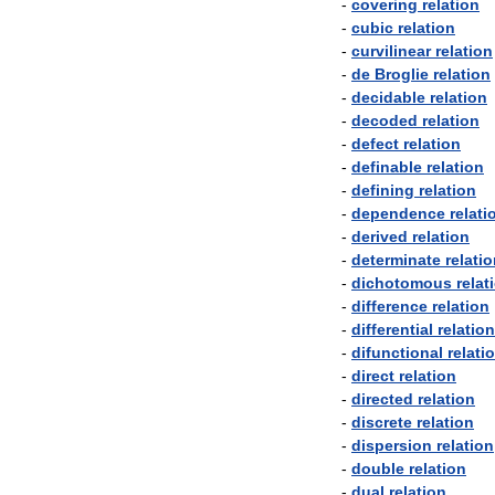
-
covering
relation
-
cubic
relation
-
curvilinear
relation
-
de
Broglie
relation
-
decidable
relation
-
decoded
relation
-
defect
relation
-
definable
relation
-
defining
relation
-
dependence
relati
-
derived
relation
-
determinate
relati
-
dichotomous
relat
-
difference
relation
-
differential
relation
-
difunctional
relati
-
direct
relation
-
directed
relation
-
discrete
relation
-
dispersion
relation
-
double
relation
-
dual
relation