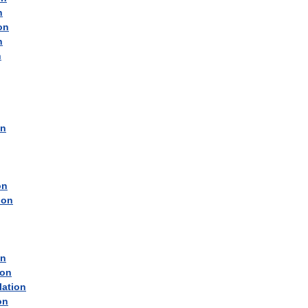
n
on
n
n
on
on
ion
on
ion
lation
on