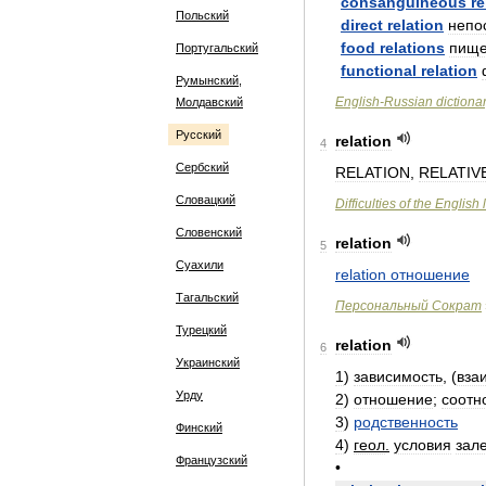
consanguineous
re
Польский
direct
relation
непо
food
relations
пищ
Португальский
functional
relation
Румынский,
English
-
Russian
dictiona
Молдавский
Русский
relation
4
Сербский
RELATION
,
RELATIV
Словацкий
Difficulties
of
the
English
Словенский
relation
5
Суахили
relation
отношение
Тагальский
Персональный
Сократ
Турецкий
relation
6
Украинский
1
)
зависимость
, (
вза
Урду
2
)
отношение
;
соотн
3
)
родственность
Финский
4
)
геол
.
условия
зал
Французский
•