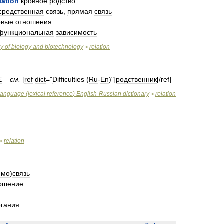
lation
кровное
родство
средственная
связь
,
прямая
связь
евые
отношения
функциональная
зависимость
ry
of
biology
and
biotechnology
relation
>
E
–
см
.
[
ref
dict
="
Difficulties
(
Ru
-
En
)"]
родственник
[/
ref
]
language
(
lexical
reference
)
English
-
Russian
dictionary
relation
>
relation
>
имо
)
связь
ошение
егания