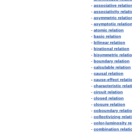
-
associative
relatio
-
associativity
relati
-
asymmetric
relatio
-
asymptotic
relatio
-
atomic
relation
-
basic
relation
-
bilinear
relation
-
birational
relation
-
bisymmetric
relati
-
boundary
relation
-
calculable
relation
-
causal
relation
-
cause
-
effect
relati
-
characteristic
relat
-
circuit
relation
-
closed
relation
-
closure
relation
-
coboundary
relati
-
collectivizing
relat
-
color
-
luminosity
re
-
combination
relati