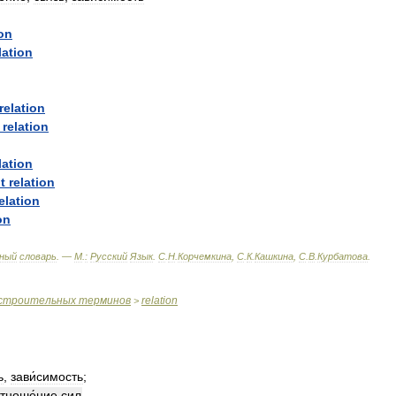
ion
lation
relation
relation
lation
t
relation
elation
on
ный
словарь
. —
М
.
:
Русский
Язык
.
С
.
Н
.
Корчемкина
,
С
.
К
.
Кашкина
,
С
.
В
.
Курбатова
.
строительных
терминов
relation
>
ь
,
зави́симость
;
тноше́ние
сил