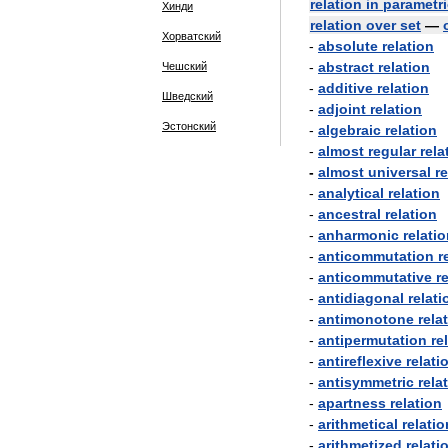
relation
in
parametri
Хинди
relation
over
set
—
Хорватский
-
absolute
relation
-
abstract
relation
Чешский
-
additive
relation
Шведский
-
adjoint
relation
Эстонский
-
algebraic
relation
-
almost
regular
rela
-
almost
universal
re
-
analytical
relation
-
ancestral
relation
-
anharmonic
relati
-
anticommutation
r
-
anticommutative
r
-
antidiagonal
relati
-
antimonotone
rela
-
antipermutation
re
-
antireflexive
relati
-
antisymmetric
rela
-
apartness
relation
-
arithmetical
relatio
-
arithmetized
relati