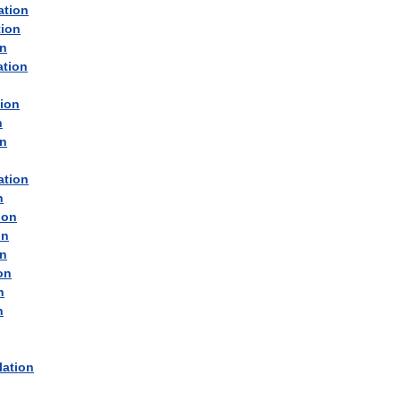
ation
tion
on
ation
tion
n
on
ation
n
ion
on
on
on
n
n
lation