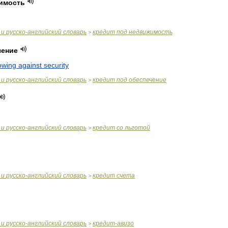
имость
и
русско
-
английский
словарь
кредит
под
недвижимость
>
чение
owing
against
security
и
русско
-
английский
словарь
кредит
под
обеспечение
>
и
русско
-
английский
словарь
кредит
со
льготой
>
и
русско
-
английский
словарь
кредит
счета
>
и
русско
-
английский
словарь
кредит
-
авизо
>