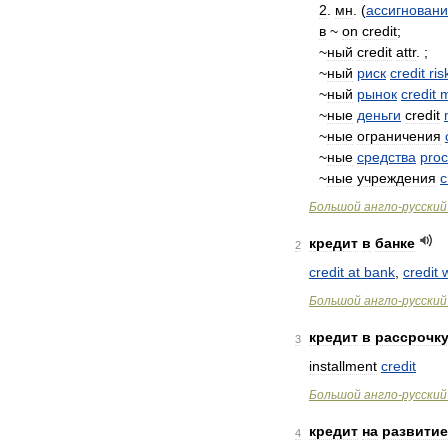
2
.
мн
. (
ассигнован
в
~
on
credit
;
~
ный
credit
attr
. ;
~
ный
риск
credit
ris
~
ный
рынок
credit
m
~
ные
деньги
credit
~
ные
ограничения
~
ные
средства
pro
~
ные
учреждения
c
Большой
англо
-
русский
кредит
в
банке
2
credit
at
bank
,
credit
Большой
англо
-
русский
кредит
в
рассрочк
3
installment
credit
Большой
англо
-
русский
кредит
на
развитие
4