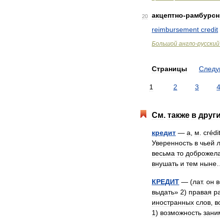
акцептно
-
рамбурс
20
reimbursement
credit
Большой
англо
-
русский
Страницы
След
1
2
3
См
.
также
в
друг
кредит
—
а
,
м
.
crédi
Уверенность
в
чьей
весьма
то
доброжел
внушать
и
тем
ныне
КРЕДИТ
— (
лат
.
он
в
выдать
»
2
)
правая
р
иностранных
слов
,
в
1
)
возможность
зани