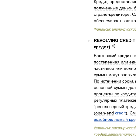
Кредит
,
предоставл
полученные
деньги
стране
-
кредиторе
.
С
обеспечивает
занято
Финансы:
англо
-
русски
REVOLVING
CREDIT
19
кредит
)
Банковский
кредит
н
постепенная
или
ед
частичное
или
полно
суммы
могут
вновь
з
По
истечении
срока
основной
суммы
дол
проценты
по
кредиту
регулярных
платеже
“
револьверный
кред
(
open
-
end
credit
).
См
возобновляемый
кре
Финансы:
англо
-
русски
кредит
,
автоматическ