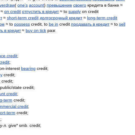
verdraw
(
one
'
s
account
)
превышение
своего
кредита
в
банке
≈
≈
on
credit
отпустить
в
кредит
≈
to
supply
on
credit
т
≈
short
-
term
credit
долгосрочный
кредит
≈
long
-
term
credit
ом
≈
to
possess
credit
,
to
be
in
credit
продавать
в
кредит
≈
to
sell
ть
в
кредит
≈
buy
on
tick
разг
.
nce
credit
;
credit
;
on
-
interest
bearing
credit
;
cy
credit
;
r
credit
;
public
/
state
credit
;
unt
credit
;
ng
-
term
credit
;
mmercial
credit
;
ort
-
term
credit
;
n
;
у
-
л
.
give
*
smb
.
credit
;