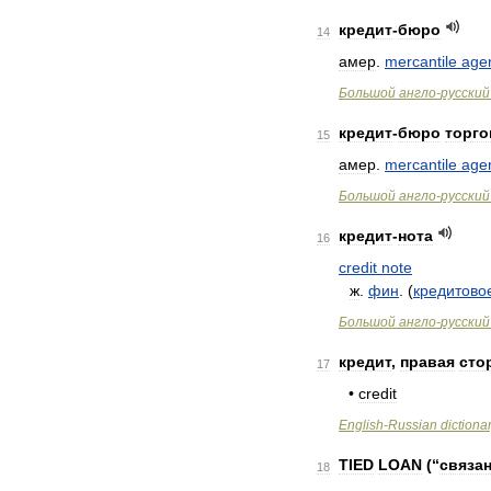
кредит
-
бюро
14
амер
.
mercantile
age
Большой
англо
-
русский
кредит
-
бюро
торго
15
амер
.
mercantile
age
Большой
англо
-
русский
кредит
-
нота
16
credit
note
ж
.
фин
. (
кредитово
Большой
англо
-
русский
кредит
,
правая
сто
17
•
credit
English
-
Russian
dictiona
TIED
LOAN
(“
связа
18