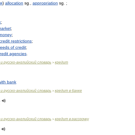
ия
)
allocation
sg
.,
appropriation
sg
. ;
k
;
arket
;
money
;
credit
restrictions
;
ceeds
of
credit
;
redit
agencies
.
и
русско
-
английский
словарь
кредит
>
with
bank
и
русско
-
английский
словарь
кредит
в
банке
>
у
и
русско
-
английский
словарь
кредит
в
рассрочку
>