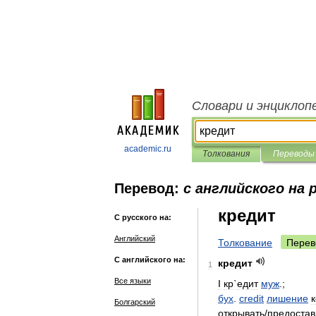
Словари и энциклоп
academic.ru
Толкования
Переводы
Перевод:
с английского на 
кредит
С русского на:
Английский
Толкование
Перев
С английского на:
кредит
1
Все языки
I
кр
`
едит
муж
.;
бух
.
credit
лишение
Болгарский
открывать
/
предостав