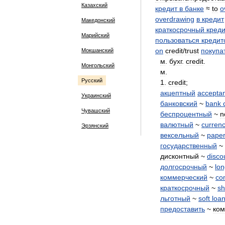
Казахский
кредит
в
банке
≈
to
o
overdrawing
в
кредит
Македонский
краткосрочный
креди
Марийский
пользоваться
кредит
on
credit
/
trust
покупа
Мокшанский
м
.
бухг
.
credit
.
Монгольский
м
.
Русский
1
.
credit
;
акцептный
accepta
Украинский
банковский
~
bank
Чувашский
беспроцентный
~
n
валютный
~
curren
Эрзянский
вексельный
~
pape
государственный
~
дисконтный
~
disco
долгосрочный
~
lo
коммерческий
~
co
краткосрочный
~
sh
льготный
~
soft
loa
предоставить
~
ком