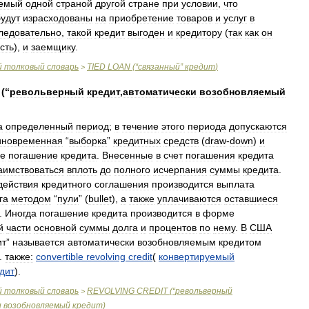
яемый
одной
страной
другой
стране
при
условии
,
что
будут
израсходованы
на
приобретение
товаров
и
услуг
в
ледовательно
,
такой
кредит
выгоден
и
кредитору
(
так
как
он
сть
),
и
заемщику
.
й
толковый
словарь
TIED
LOAN
(“
связанный
”
кредит
)
>
(“
револьверный
кредит
,
автоматически
возобновляемый
а
определенный
период
;
в
течение
этого
периода
допускаются
иновременная
“
выборка
”
кредитных
средств
(
draw
-
down
)
и
е
погашение
кредита
.
Внесенные
в
счет
погашения
кредита
аимствоваться
вплоть
до
полного
исчерпания
суммы
кредита
.
действия
кредитного
соглашения
производится
выплата
га
методом
“
пули
” (
bullet
),
a
также
уплачиваются
оставшиеся
.
Иногда
погашение
кредита
производится
в
форме
й
части
основной
суммы
долга
и
процентов
по
нему
.
В
США
ит
”
называется
автоматически
возобновляемым
кредитом
.
также:
convertible
revolving
credit
(
конвертируемый
дит
).
й
толковый
словарь
REVOLVING
CREDIT
(“
револьверный
>
и
возобновляемый
кредит
)