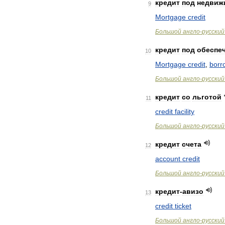
кредит
под
недвиж
9
Mortgage
credit
Большой
англо
-
русский
кредит
под
обеспе
10
Mortgage
credit
,
borr
Большой
англо
-
русский
кредит
со
льготой
11
credit
facility
Большой
англо
-
русский
кредит
счета
12
account
credit
Большой
англо
-
русский
кредит
-
авизо
13
credit
ticket
Большой
англо
-
русский