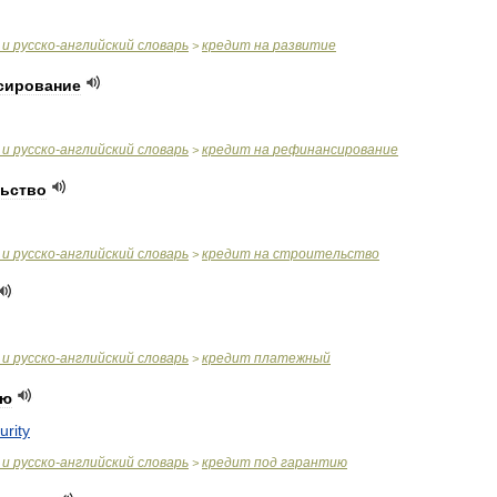
и
русско
-
английский
словарь
кредит
на
развитие
>
сирование
и
русско
-
английский
словарь
кредит
на
рефинансирование
>
льство
и
русско
-
английский
словарь
кредит
на
строительство
>
и
русско
-
английский
словарь
кредит
платежный
>
ию
urity
и
русско
-
английский
словарь
кредит
под
гарантию
>