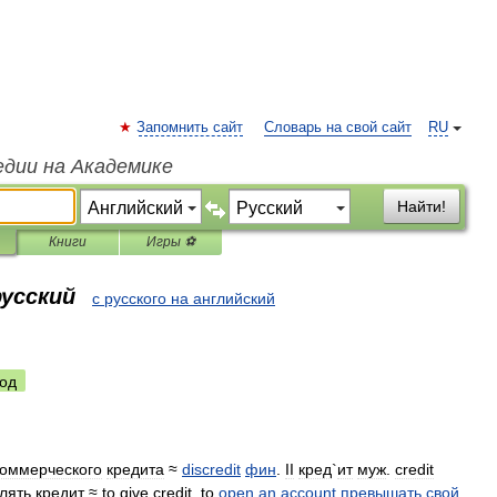
Запомнить сайт
Словарь на свой сайт
RU
едии на Академике
Найти!
Книги
Игры ⚽
русский
с русского на английский
од
коммерческого
кредита
≈
discredit
фин
.
II
кред
`
ит
муж
.
credit
лять
кредит
≈
to
give
credit
,
to
open
an
account
превышать
свой