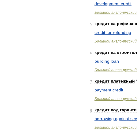
development
credit
Большой
англо
-
русский
кредит
на
рефинан
5
credit
for
refunding
Большой
англо
-
русский
кредит
на
строите
6
building
loan
Большой
англо
-
русский
кредит
платежный
7
payment
credit
Большой
англо
-
русский
кредит
под
гарант
8
borrowing
against
sec
Большой
англо
-
русский