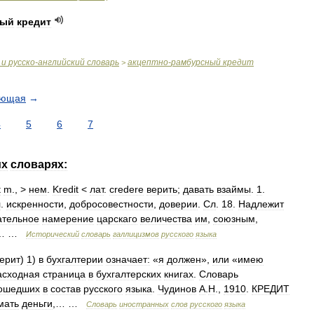
ный
кредит
и
русско
-
английский
словарь
акцептно
-
рамбурсный
кредит
>
ующая
→
4
5
6
7
их
словарях:
t
m
., >
нем
.
Kredit
<
лат
.
credere
верить
;
давать
взаймы
.
1
.
л
.
искренности
,
добросовестности
,
доверии
.
Сл
.
18
.
Надлежит
ательное
намерение
царскаго
величества
им
,
союзным
,
… …
Исторический
словарь
галлицизмов
русского
языка
ерит
)
1
)
в
бухгалтерии
означает:
«
я
должен
»,
или
«
имею
асходная
страница
в
бухгалтерских
книгах
.
Словарь
ошедших
в
состав
русского
языка
.
Чудинов
А
.
Н
.,
1910
.
КРЕДИТ
мать
деньги
,… …
Словарь
иностранных
слов
русского
языка