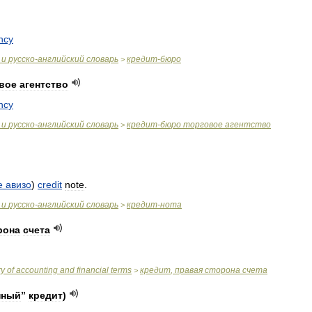
ncy
и
русско
-
английский
словарь
кредит
-
бюро
>
вое
агентство
ncy
и
русско
-
английский
словарь
кредит
-
бюро
торговое
агентство
>
е
авизо
)
credit
note
.
и
русско
-
английский
словарь
кредит
-
нота
>
рона
счета
ry
of
accounting
and
financial
terms
кредит
,
правая
сторона
счета
>
нный
”
кредит
)