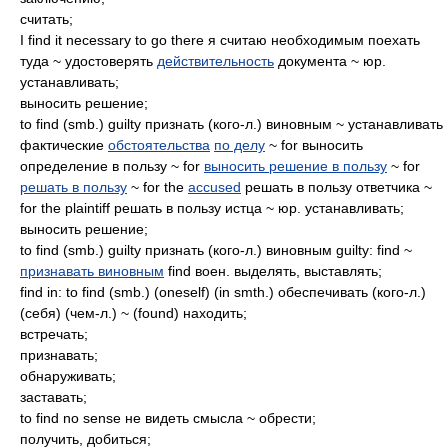
считать;
I find it necessary to go there я считаю необходимым поехать
туда ~ удостоверять
действительность
документа ~ юр.
устанавливать;
выносить решение;
to find (smb.) guilty признать (кого-л.) виновным ~ устанавливать
фактические
обстоятельства
по делу
~ for выносить
определение в пользу ~ for
выносить решение в пользу
~ for
решать в пользу
~ for the
accused
решать в пользу ответчика ~
for the plaintiff решать в пользу истца ~ юр. устанавливать;
выносить решение;
to find (smb.) guilty признать (кого-л.) виновным guilty: find ~
признавать виновным
find воен. выделять, выставлять;
find in: to find (smb.) (oneself) (in smth.) обеспечивать (кого-л.)
(себя) (чем-л.) ~ (found) находить;
встречать;
признавать;
обнаруживать;
заставать;
to find no sense не видеть смысла ~ обрести;
получить, добиться;