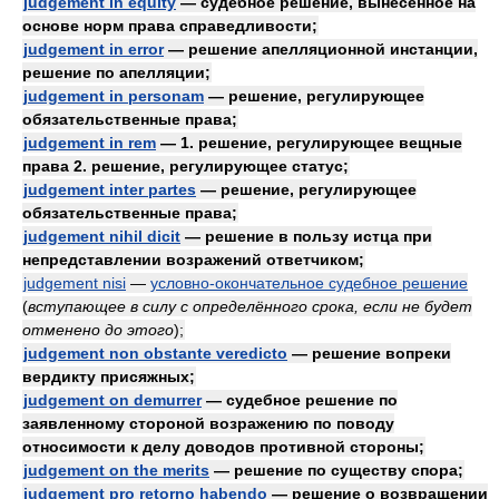
judgement in equity
— судебное решение, вынесенное на
основе норм права справедливости;
judgement in error
— решение апелляционной инстанции,
решение по апелляции;
judgement in personam
— решение, регулирующее
обязательственные права;
judgement in rem
— 1. решение, регулирующее вещные
права 2. решение, регулирующее статус;
judgement inter partes
— решение, регулирующее
обязательственные права;
judgement nihil dicit
— решение в пользу истца при
непредставлении возражений ответчиком;
judgement nisi
—
условно-окончательное судебное решение
(
вступающее в силу с определённого срока, если не будет
отменено до этого
)
;
judgement non obstante veredicto
— решение вопреки
вердикту присяжных;
judgement on demurrer
— судебное решение по
заявленному стороной возражению по поводу
относимости к делу доводов противной стороны;
judgement on the merits
— решение по существу спора;
judgement pro retorno habendo
— решение о возвращении