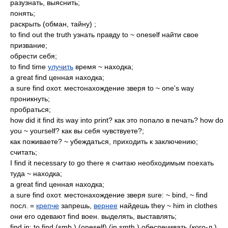
разузнать, выяснить;
понять;
раскрыть (обман, тайну) ;
to find out the truth узнать правду to ~ oneself найти свое
призвание;
обрести себя;
to find time
улучить
время ~ находка;
a great find ценная находка;
a sure find охот. местонахождение зверя to ~ one's way
проникнуть;
пробраться;
how did it find its way into print? как это попало в печать? how do
you ~ yourself? как вы себя чувствуете?;
как поживаете? ~ убеждаться, приходить к заключению;
считать;
I find it necessary to go there я считаю необходимым поехать
туда ~ находка;
a great find ценная находка;
a sure find охот. местонахождение зверя sure: ~ bind, ~ find
посл. =
крепче
запрешь,
вернее
найдешь they ~ him in clothes
они его одевают find воен. выделять, выставлять;
find in: to find (smb.) (oneself) (in smth.) обеспечивать (кого-л.)