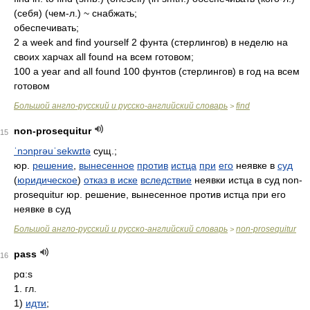
(себя) (чем-л.) ~ снабжать;
обеспечивать;
2 a week and find yourself 2 фунта (стерлингов) в неделю на
своих харчах all found на всем готовом;
100 a year and all found 100 фунтов (стерлингов) в год на всем
готовом
Большой англо-русский и русско-английский словарь
find
>
non-prosequitur
15
ˈnɔnprəuˈsekwɪtə
сущ.;
юр.
решение
,
вынесенное
против
истца
при
его
неявке в
суд
(
юридическое
)
отказ в иске
вследствие
неявки истца в суд non-
prosequitur юр. решение, вынесенное против истца при его
неявке в суд
Большой англо-русский и русско-английский словарь
non-prosequitur
>
pass
16
pɑ:s
1. гл.
1)
идти
;