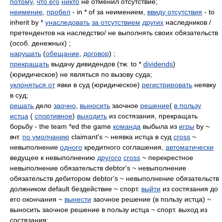
потому
,
что его
никто
не отменил отсутствие;
неимение
,
пробел
- in * of за неимением,
ввиду отсутствия
- to
inherit by *
унаследовать
за отсутствием
других
наследников /
претендентов на наследство/ не выполнять своих обязательств
(особ. денежных) ;
нарушать
(
обещание
,
договор
) ;
прекращать
выдачу дивидендов (тж. to *
dividends
)
(юридическое) не являться по вызову суда;
уклоняться от
явки в суд (юридическое)
регистрировать
неявку
в суд;
решать
дело
заочно
,
выносить
заочное
решение
(
в пользу
истца
(
спортивное
)
выходить
из состязания, прекращать
борьбу - the team *ed the game
команда
выбыла из
игры
by ~
вчт.
по умолчанию
claimant's ~ неявка истца в суд
cross
~
невыполнение
одного
кредитного соглашения,
автоматически
ведущее к невыполнению
другого
cross
~ перекрестное
невыполнение обязательств debtor's ~ невыполнение
обязательств дебитором debtor's ~ невыполнение обязательств
должником default бездействие ~ спорт.
выйти
из состязания до
его окончания ~
вынести
заочное решение (в пользу истца) ~
выносить заочное решение в пользу истца ~ спорт. выход из
состязания;