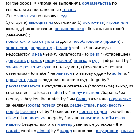
for the goods. ≈ Фирма не выполнила
обязательства
по
выплатам за поставленные
товары
.
2) не
являться
по вызову в
суд
3) спорт а)
выходить из
состязания б)
исключить
(
игрока
или
команду) из состязания
невыполнение
обязательств (особ.
денежных) ;
неплатеж
,
отказ от уплаты
долга
несоблюдение
(
правил
) ;
халатность
,
недосмотр
-
through
smb.'s * по чьему-л.
недосмотру,
из-за
чьей-л. халатности - to
be in
* (устаревшее)
допустить
промах
(
юридическое
)
неявка
в
суд
- judgement by *
заочное решение
суда
в пользу истца (вследствие неявки
ответчика) - to make * не
явиться
по вызову суда - to
suffer
a *
проиграть
дело
вследствие неявки в суд - to go by *
рассматриваться
в отсутствие ответчика (спортивное) выход из
состязания - to lose a
match
by *
получить
ноль
/баранку/ за
неявку - they lost the match by * им
было
засчитано
поражение
за неявку (
охота
)
потеря
следа
бездействие
,
пассивность
-
people
become
evil by * бездействие
портит
людей
- we will not
allow
this
manoeuvre
to go by * мы не
допустим
,
чтобы из-за
нашего
бездействия этот
маневр
увенчался успехом - the
parade
went on
almost
by *
парад
состоялся,
в сущности
,
только