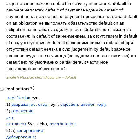
акцептования векселя default in delivery непоставка default in
payment неплатеж default of payment недоимка default of
payment неплатеж default of payment просрочка платежа default
on an obligation не выполнять обязательство default on an
obligation не погашать задолженность default спорт. выход из
состязания; in default of за неимением, за отсутствием in default
of ввиду отсутствия in default of за неимением in default of при
отсутствии default неявка в суд; judgement by default заочное
решение суда в пользу истца (вследствие неявки ответчика) on
default вчт. по умолчанию partial default частичное
невыполнение обязанностей
English-Russian short dictionary
default
>
replication
10
ˌreplɪˈkeɪʃən
сущ.
1)
возражение
,
ответ
Syn:
objection
,
answer
,
reply
2)
отражение
;
эхо
;
отголосок
Syn: echo,
reverberation
3) а)
копирование
;
дублирование
;