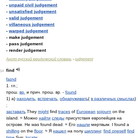
-
unpaid civil judgement
-
unsatisfied judgement
-
valid judgement
-
villaneous judgement
-
warped judgement
- make judgement
- pass judgement
- render judgement
Англо-русский юридический словарь
judgement
>
find
14
faɪnd
1. гл.;
прош.
вр.
и прич. прош. вр. -
found
1) а)
находить
,
встречать
,
обнаруживать
(
в различных смыслах
)
;
заставать
They
might
find
traces
of
European
sojourn
on the
island. ≈ Можно
найти
следы
присутствия европейцев на
острове. He was found dead. ≈ Его
нашли
мертвым. I found a
shilling
on the
floor
. ≈ Я
нашел
на полу
шиллинг
.
find oneself
find
time
Syn:
locate
;