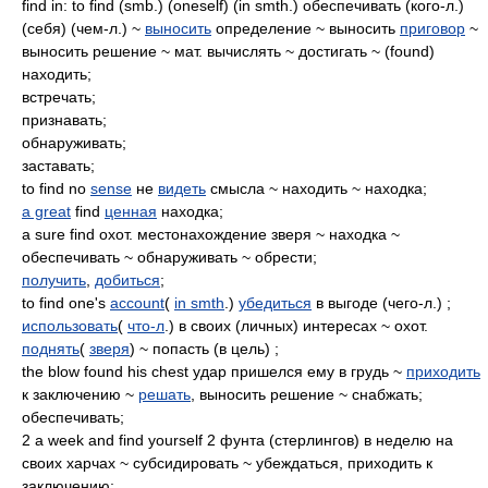
find in: to find (smb.) (oneself) (in smth.) обеспечивать (кого-л.)
(себя) (чем-л.) ~
выносить
определение ~ выносить
приговор
~
выносить решение ~ мат. вычислять ~ достигать ~ (found)
находить;
встречать;
признавать;
обнаруживать;
заставать;
to find no
sense
не
видеть
смысла ~ находить ~ находка;
a great
find
ценная
находка;
a sure find охот. местонахождение зверя ~ находка ~
обеспечивать ~ обнаруживать ~ обрести;
получить
,
добиться
;
to find one's
account
(
in smth
.)
убедиться
в выгоде (чего-л.) ;
использовать
(
что-л
.) в своих (личных) интересах ~ охот.
поднять
(
зверя
) ~ попасть (в цель) ;
the blow found his chest удар пришелся ему в грудь ~
приходить
к заключению ~
решать
, выносить решение ~ снабжать;
обеспечивать;
2 a week and find yourself 2 фунта (стерлингов) в неделю на
своих харчах ~ субсидировать ~ убеждаться, приходить к
заключению;