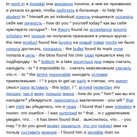
to
work in
a
hospital
она
внезапно
поняла, в чем ее призвание,
и уехала из дома, чтобы
работать
в больнице - to help the
student
to * himself as an individual
помочь
учащемуся
осознать
себя как
личность
- how do you * yourself today? как вы себя
чувствуете сегодня? - his
theory
found no
acceptance
among
scholars
его
теория
не получила признания в ученых кругах -
the new
product
found few
buyers
на
новый
товар
почти
не было
спроса
достигать,
попадать
- the
bullet
found its mark
пуля
попала в
цель
- the blow found his chin
удар
пришелся ему по
подбородку - to *
bottom
in a lake
коснуться
дна
озера считать,
находить - to * it impossible to... считать невозможным
сделать
что-л. - to * the
terms
reasonable
находить
условия
приемлемыми - I * it pays to get up
early
я считаю, что
имеет
смысл
рано
вставать
- this
letter
, I *,
arrived
yesterday
это
письмо
,
как я
вижу
,
пришло
вчера
- how do you * him? как вы его
находите? убеждаться,
приходить к
заключению - you will *
that
I
am
right
вы убедитесь, что я
прав
- I found that I was
mistaken
я
понял, что ошибся - I was
surprised
to * that... я с удивлением
увидел, что... - it has been found that... выяснилось, что... - you
may * it do you good
может
оказаться
,
что это
пойдет
вам на
пользу
составить
мнение
- I found him a
sensible
man он