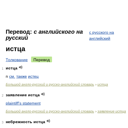
Перевод:
с английского на
с русского на
русский
английский
истца
Толкование
Перевод
истца
1
n
см.
также
истец
Большой англо-русский и русско-английский словарь
истца
>
заявление истца
2
plaintiff's statement
Большой англо-русский и русско-английский словарь
заявление истца
>
небрежность истца
3