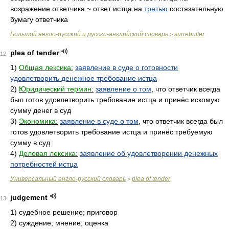
возражение ответчика ~ ответ истца на
третью
состязательную
бумагу ответчика
Большой англо-русский и русско-английский словарь
surrebutter
>
plea of tender
12
1)
Общая лексика:
заявление в суде о готовности
удовлетворить денежное требование истца
2)
Юридический термин:
заявление о том
, что ответчик всегда
был готов удовлетворить требование истца и принёс искомую
сумму денег в суд
3)
Экономика:
заявление в суде о том
, что ответчик всегда был
готов удовлетворить требование истца и принёс требуемую
сумму в суд
4)
Деловая лексика:
заявление об удовлетворении денежных
потребностей истца
Универсальный англо-русский словарь
plea of tender
>
judgement
13
1)
судебное решение; приговор
2)
суждение; мнение; оценка