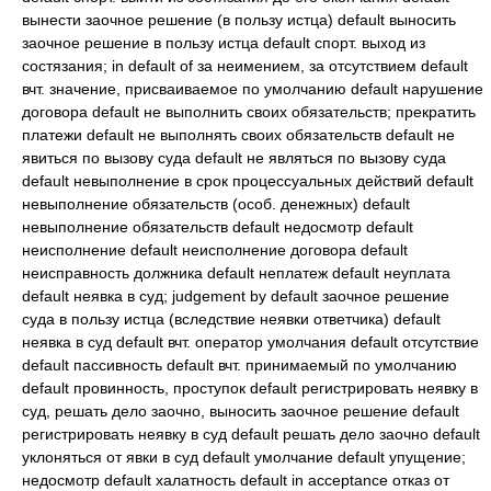
вынести заочное решение (в пользу истца) default выносить
заочное решение в пользу истца default спорт. выход из
состязания; in default of за неимением, за отсутствием default
вчт. значение, присваиваемое по умолчанию default нарушение
договора default не выполнить своих обязательств; прекратить
платежи default не выполнять своих обязательств default не
явиться по вызову суда default не являться по вызову суда
default невыполнение в срок процессуальных действий default
невыполнение обязательств (особ. денежных) default
невыполнение обязательств default недосмотр default
неисполнение default неисполнение договора default
неисправность должника default неплатеж default неуплата
default неявка в суд; judgement by default заочное решение
суда в пользу истца (вследствие неявки ответчика) default
неявка в суд default вчт. оператор умолчания default отсутствие
default пассивность default вчт. принимаемый по умолчанию
default провинность, проступок default регистрировать неявку в
суд, решать дело заочно, выносить заочное решение default
регистрировать неявку в суд default решать дело заочно default
уклоняться от явки в суд default умолчание default упущение;
недосмотр default халатность default in acceptance отказ от