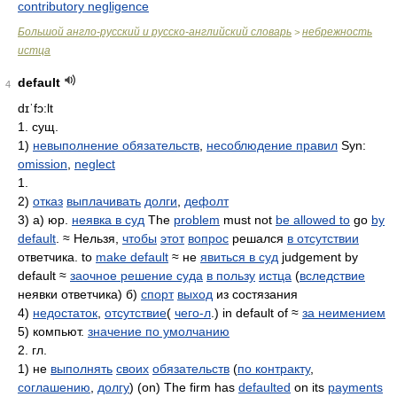
contributory negligence
Большой англо-русский и русско-английский словарь
небрежность
>
истца
default
4
dɪˈfɔ:lt
1. сущ.
1)
невыполнение обязательств
,
несоблюдение правил
Syn:
omission
,
neglect
1.
2)
отказ
выплачивать
долги
,
дефолт
3) а) юр.
неявка в суд
The
problem
must not
be allowed to
go
by
default
. ≈ Нельзя,
чтобы
этот
вопрос
решался
в отсутствии
ответчика. to
make default
≈ не
явиться в суд
judgement by
default ≈
заочное решение суда
в пользу
истца
(
вследствие
неявки ответчика) б)
спорт
выход
из состязания
4)
недостаток
,
отсутствие
(
чего-л
.) in default of ≈
за неимением
5) компьют.
значение по умолчанию
2. гл.
1) не
выполнять
своих
обязательств
(
по контракту
,
соглашению
,
долгу
) (on) The firm has
defaulted
on its
payments