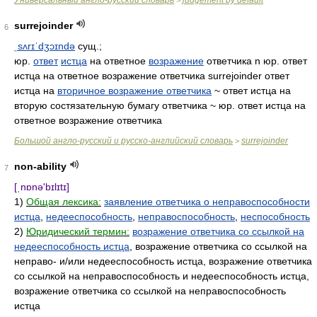
Универсальный англо-русский словарь
judgement by default
>
surrejoinder
6
ˌsʌrɪˈdʒɔɪndə
сущ.;
юр.
ответ
истца
на ответное
возражение
ответчика n юр. ответ
истца на ответное возражение ответчика surrejoinder ответ
истца на
вторичное возражение ответчика
~ ответ истца на
вторую состязательную бумагу ответчика ~ юр. ответ истца на
ответное возражение ответчика
Большой англо-русский и русско-английский словарь
surrejoinder
>
non-ability
7
[ˌnɒnə'bɪlɪtɪ]
1)
Общая лексика:
заявление ответчика о неправоспособности
истца
,
недееспособность
,
неправоспособность
,
неспособность
2)
Юридический термин:
возражение ответчика со ссылкой на
недееспособность истца
, возражение ответчика со ссылкой на
неправо- и/или недееспособность истца, возражение ответчика
со ссылкой на неправоспособность и недееспособность истца,
возражение ответчика со ссылкой на неправоспособность
истца