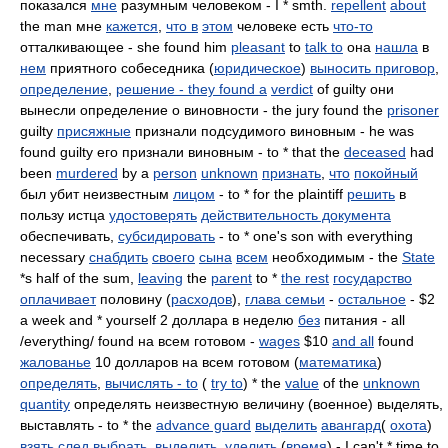
показался
мне
разумным человеком - I * smth.
repellent
about
the man мне
кажется
,
что в
этом
человеке есть
что-то
отталкивающее - she found him
pleasant
to
talk to
она
нашла
в
нем
приятного собеседника (
юридическое
)
выносить приговор
,
определение
,
решение - they found a
verdict
of guilty они
вынесли определение о виновности - the jury found the
prisoner
guilty
присяжные
признали подсудимого виновным - he was
found guilty его признали виновным - to * that the
deceased
had
been
murdered
by a
person
unknown
признать
,
что
покойный
был убит неизвестным
лицом
- to * for the plaintiff
решить
в
пользу истца
удостоверять
действительность документа
обеспечивать,
субсидировать
- to * one's son with everything
necessary
снабдить
своего
сына
всем
необходимым - the
State
*s half of the sum,
leaving
the
parent
to *
the rest
государство
оплачивает
половину (
расходов
),
глава семьи
-
остальное
- $2
a week and * yourself 2 доллара в неделю
без
питания - all
/everything/ found на всем готовом -
wages
$10
and all
found
жалованье
10 долларов на всем готовом (
математика
)
определять
,
вычислять - to
(
try to
) * the
value
of the
unknown
quantity
определять неизвестную величину (военное) выделять,
выставлять - to * the
advance guard
выделить
авангард
(
охота
)
взять
след
выбрать
,
выделить
,
уделить
(
время
) - I can't * time to