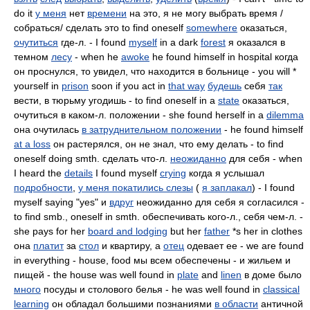
do it
у меня
нет
времени
на это, я не могу выбрать время /
собраться/ сделать это to find oneself
somewhere
оказаться,
очутиться
где-л. - I found
myself
in a dark
forest
я оказался в
темном
лесу
- when he
awoke
he found himself in hospital когда
он проснулся, то увидел, что находится в больнице - you will *
yourself in
prison
soon if you act in
that way
будешь
себя
так
вести, в тюрьму угодишь - to find oneself in a
state
оказаться,
очутиться в каком-л. положении - she found herself in a
dilemma
она очутилась
в затруднительном положении
- he found himself
at a loss
он растерялся, он не знал, что ему делать - to find
oneself doing smth. сделать что-л.
неожиданно
для себя - when
I heard the
details
I found myself
crying
когда я услышал
подробности
,
у меня покатились слезы
(
я заплакал
) - I found
myself saying "yes" и
вдруг
неожиданно для себя я согласился -
to find smb., oneself in smth. обеспечивать кого-л., себя чем-л. -
she pays for her
board and lodging
but her
father
*s her in clothes
она
платит
за
стол
и квартиру, а
отец
одевает ее - we are found
in everything - house, food мы всем обеспечены - и жильем и
пищей - the house was well found in
plate
and
linen
в доме было
много
посуды и столового белья - he was well found in
classical
learning
он обладал большими познаниями
в области
античной