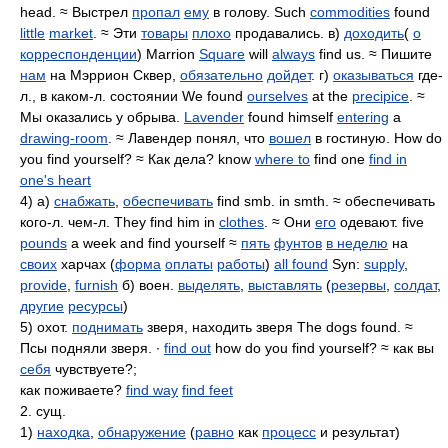
head. ≈ Выстрел
пропал
ему
в голову. Such
commodities
found
little
market
. ≈ Эти
товары
плохо
продавались. в)
доходить
(
о
корреспонденции
) Marrion
Square
will
always
find us. ≈ Пишите
нам
на Мэррион Сквер,
обязательно
дойдет
. г)
оказываться
где-
л., в каком-л. состоянии We found
ourselves
at the
precipice
. ≈
Мы оказались у обрыва.
Lavender
found himself
entering
a
drawing-room
. ≈ Лавендер понял, что
вошел
в гостиную. How do
you find yourself? ≈ Как дела? know
where to
find one
find in
one's heart
4) а)
снабжать
,
обеспечивать
find smb. in smth. ≈ обеспечивать
кого-л. чем-л. They find him in
clothes
. ≈ Они
его
одевают. five
pounds
a week and find yourself ≈
пять
фунтов
в неделю
на
своих
харчах (
форма
оплаты
работы
)
all found
Syn:
supply
,
provide
,
furnish
б) воен.
выделять
,
выставлять
(
резервы
,
солдат
,
другие
ресурсы
)
5) охот.
поднимать
зверя, находить зверя The dogs found. ≈
Псы подняли зверя. ∙
find out
how do you find yourself? ≈ как вы
себя
чувствуете?;
как поживаете?
find way
find feet
2. сущ.
1)
находка
,
обнаружение
(
равно
как
процесс
и результат)