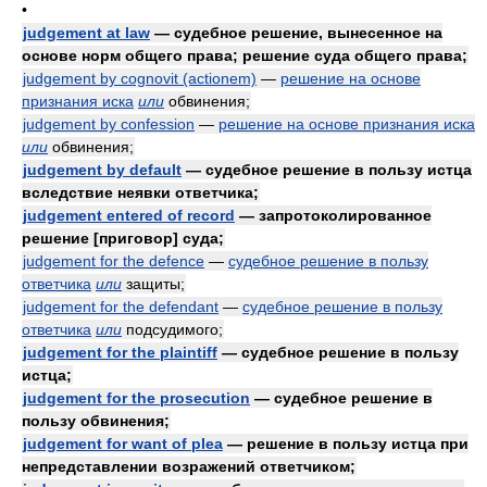
•
judgement at law
— судебное решение, вынесенное на
основе норм общего права; решение суда общего права;
judgement by cognovit (actionem)
—
решение на основе
признания иска
или
обвинения;
judgement by confession
—
решение на основе признания иска
или
обвинения;
judgement by default
— судебное решение в пользу истца
вследствие неявки ответчика;
judgement entered of record
— запротоколированное
решение [приговор] суда;
judgement for the defence
—
судебное решение в пользу
ответчика
или
защиты;
judgement for the defendant
—
судебное решение в пользу
ответчика
или
подсудимого;
judgement for the plaintiff
— судебное решение в пользу
истца;
judgement for the prosecution
— судебное решение в
пользу обвинения;
judgement for want of plea
— решение в пользу истца при
непредставлении возражений ответчиком;