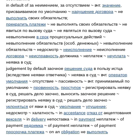
in default of за неимением, за отсутствием ~ вчт.
значение
,
присваиваемое по умолчанию ~
нарушение договора
~ не
выполнить
своих обязательств;
прекратить платежи
~ не выполнять своих обязательств ~ не
явиться по вызову суда ~ не являться по вызову суда ~
невыполнение
в срок
процессуальных действий ~
невыполнение обязательств (особ. денежных) ~ невыполнение
обязательств ~ недосмотр ~
неисполнение
~ неисполнение
договора
~
неисправность
должника ~ неплатеж ~
неуплата
~
неявка в суд;
judgement by default заочное
решение суда
в пользу истца
(вследствие неявки ответчика) ~ неявка в суд ~ вчт.
оператор
умолчания
~ отсутствие ~ пассивность ~ вчт. принимаемый по
умолчанию ~
провинность
,
проступок
~ регистрировать неявку
в суд, решать дело заочно, выносить заочное решение ~
регистрировать неявку в суд ~ решать дело заочно ~
уклоняться
от явки в суд ~
умолчание
~
упущение
;
недосмотр ~ халатность ~ in
acceptance
отказ от
акцептования
векселя
~ in
delivery
непоставка ~ in
payment
неплатеж ~ of
payment
недоимка
~ of payment неплатеж ~ of payment
просрочка платежа
~ on an
obligation
не
выполнять