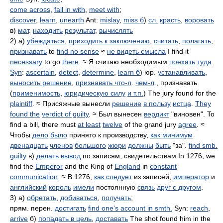
come across
,
fall in with
,
meet with
;
discover
,
learn
,
unearth
Ant:
mislay
,
miss б
)
сл.
красть
,
воровать
в)
мат
.
находить
результат
,
вычислять
2) а)
убеждаться
,
приходить к заключению
,
считать
,
полагать
,
признавать
to
find no sense
≈
не видеть смысла
I find it
necessary
to go
there
. ≈ Я считаю необходимым
поехать
туда
.
Syn
:
ascertain
,
detect
,
determine
,
learn б
) юр.
устанавливать
,
выносить решение
,
признавать что-л
.
чем-л
., признавать
(
применимость
,
юридическую силу
и т.п.
) The jury found for the
plaintiff
. ≈ Присяжные вынесли
решение
в пользу
истца
.
They
found the
verdict of guilty
. ≈ Был вынесен
вердикт
"виновен". To
find a bill, there must
at least
twelve
of the grand jury
agree
. ≈
Чтобы
дело
было
принято к производству,
как минимум
двенадцать
членов
большого
жюри
должны
быть
"за".
find smb.
guilty
в)
делать вывод
по записям, свидетельствам In 1276, we
find the
Emperor
and the King of
England
in
constant
communication
. ≈ В 1276,
как следует
из записей,
император
и
английский
король
имели
постоянную
связь
друг с другом
.
3) а)
обретать
,
добиваться
,
получать
;
прям. перен.
достигать
find one's account in smth.
Syn:
reach
,
arrive
б)
попадать в цель
,
доставать
The shot found him in the