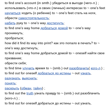
to find one's account (in smth.) убедиться в выгоде (чего-л.) ;
использовать (что-л.) в своих (личных) интересах to ~ one's feet
научиться
ходить (о ребенке) to ~ one's feet стать на ноги,
обрести
самостоятельность
;
набить
руку to ~ one's way
достигнуть
;
to find one's way home
добраться
домой
to ~ one's way
проникнуть;
пробраться;
how did it find its way into print? как это попало в печать? to ~
one's way достигнуть;
to find one's way home добраться домой to ~ oneself найти свое
призвание;
обрести себя;
to find time
улучить
время to ~ (smb.) out
разоблачить
(
кого-л
.) ;
to find out for oneself
добраться до истины
~ out
узнать
,
разузнать
,
выяснить
;
понять
;
раскрыть
(
обман
,
тайну
) ;
to find out the
truth
узнать правду to ~ (smb.) out разоблачить
(кого-л.) ;
to find out for oneself добраться до истины ~ out узнать,