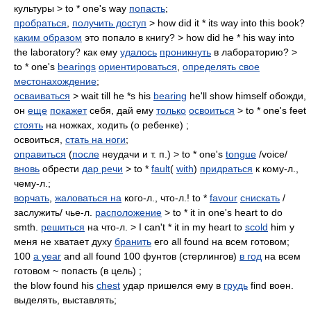
культуры > to * one's way
попасть
;
пробраться
,
получить доступ
> how did it * its way into this book?
каким образом
это попало в книгу? > how did he * his way into
the laboratory? как ему
удалось
проникнуть
в лабораторию? >
to * one's
bearings
ориентироваться
,
определять свое
местонахождение
;
осваиваться
> wait till he *s his
bearing
he'll show himself обожди,
он
еще
покажет
себя, дай ему
только
освоиться
> to * one's feet
стоять
на ножках, ходить (о ребенке) ;
освоиться,
стать на ноги
;
оправиться
(
после
неудачи и т. п.) > to * one's
tongue
/voice/
вновь
обрести
дар речи
> to *
fault
(
with
)
придраться
к кому-л.,
чему-л.;
ворчать
,
жаловаться на
кого-л., что-л.! to *
favour
снискать
/
заслужить/ чье-л.
расположение
> to * it in one's heart to do
smth.
решиться
на что-л. > I can't * it in my heart to
scold
him у
меня не хватает духу
бранить
его all found на всем готовом;
100
a year
and all found 100 фунтов (стерлингов)
в год
на всем
готовом ~ попасть (в цель) ;
the blow found his
chest
удар пришелся ему в
грудь
find воен.
выделять, выставлять;