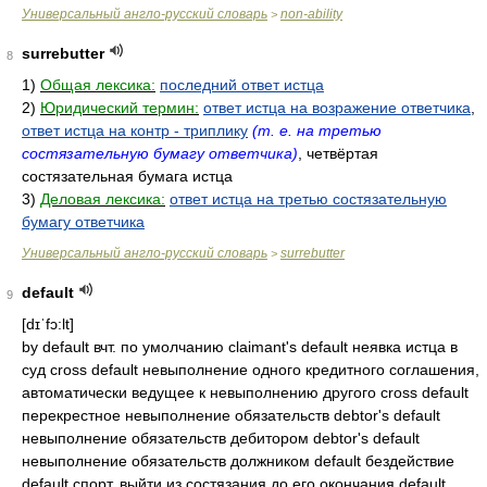
Универсальный англо-русский словарь
non-ability
>
surrebutter
8
1)
Общая лексика:
последний ответ истца
2)
Юридический термин:
ответ истца на возражение ответчика
,
ответ истца на контр - триплику
(т. e. на третью
состязательную бумагу ответчика)
, четвёртая
состязательная бумага истца
3)
Деловая лексика:
ответ истца на третью состязательную
бумагу ответчика
Универсальный англо-русский словарь
surrebutter
>
default
9
[dɪˈfɔ:lt]
by default вчт. по умолчанию claimant's default неявка истца в
суд cross default невыполнение одного кредитного соглашения,
автоматически ведущее к невыполнению другого cross default
перекрестное невыполнение обязательств debtor's default
невыполнение обязательств дебитором debtor's default
невыполнение обязательств должником default бездействие
default спорт. выйти из состязания до его окончания default