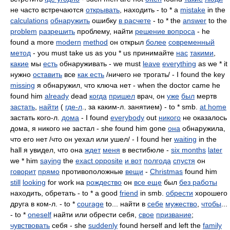
не часто встречаются
открывать
, находить - to * a
mistake
in the
calculations
обнаружить
ошибку
в расчете
- to * the
answer
to the
problem
разрешить
проблему, найти
решение вопроса
- he
found a more
modern
method
он открыл
более
современный
метод
- you must take us as you * us принимайте
нас
такими
,
какие
мы
есть
обнаруживать - we must
leave
everything
as we * it
нужно
оставить
все
как есть
/ничего не трогать/ - I found the key
missing
я обнаружил, что ключа нет - when the doctor came he
found him
already
dead
когда
пришел
врач, он
уже
был
мертв
застать
,
найти
(
где-л
., за каким-л. занятием) - to * smb.
at home
застать кого-л.
дома
- I found
everybody
out
никого
не оказалось
дома, я никого не застал - she found him gone
она
обнаружила,
что его нет /что он уехал или ушел/ - I found her
waiting
in the
hall я увидел, что она
ждет
меня
в вестибюле -
six months
later
we * him
saying
the
exact opposite
и вот
полгода
спустя
он
говорит
прямо
противоположные
вещи
-
Christmas
found him
still
looking
for work на
рождество
он
все еще
был
без работы
находить, обретать - to * a good
friend
in smb.
обрести
хорошего
друга в ком-л. - to *
courage
to... найти в
себе
мужество
,
чтобы
...
- to *
oneself
найти или обрести себя,
свое
призвание
;
чувствовать
себя - she
suddenly
found herself and left the
family