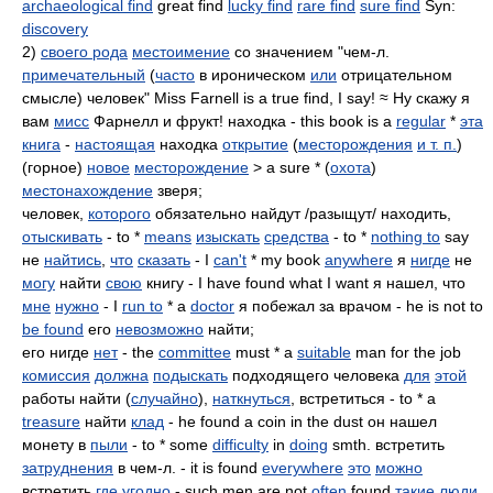
archaeological find
great find
lucky find
rare find
sure find
Syn:
discovery
2)
своего рода
местоимение
со значением "чем-л.
примечательный
(
часто
в ироническом
или
отрицательном
смысле) человек" Miss Farnell is a true find, I say! ≈ Ну скажу я
вам
мисс
Фарнелл и фрукт! находка - this book is a
regular
*
эта
книга
-
настоящая
находка
открытие
(
месторождения
и т. п.
)
(горное)
новое
месторождение
> a sure * (
охота
)
местонахождение
зверя;
человек,
которого
обязательно найдут /разыщут/ находить,
отыскивать
- to *
means
изыскать
средства
- to *
nothing to
say
не
найтись
,
что
сказать
- I
can't
* my book
anywhere
я
нигде
не
могу
найти
свою
книгу - I have found what I want я нашел, что
мне
нужно
- I
run to
* a
doctor
я побежал за врачом - he is not to
be found
его
невозможно
найти;
его нигде
нет
- the
committee
must * a
suitable
man for the job
комиссия
должна
подыскать
подходящего человека
для
этой
работы найти (
случайно
),
наткнуться
, встретиться - to * a
treasure
найти
клад
- he found a coin in the dust он нашел
монету в
пыли
- to * some
difficulty
in
doing
smth. встретить
затруднения
в чем-л. - it is found
everywhere
это
можно
встретить
где угодно
- such men are not
often
found
такие
люди