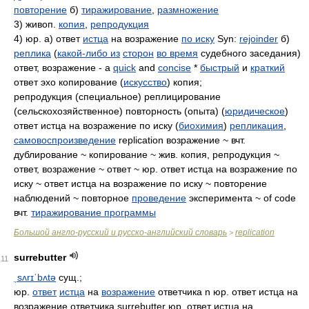
повторение
б)
тиражирование
,
размножение
3) живоп.
копия
,
репродукция
4) юр. а) ответ
истца
на возражение
по иску
Syn:
rejoinder
б)
реплика
(
какой-либо из
сторон
во время
судебного заседания)
ответ, возражение - a
quick
and
concise
*
быстрый
и
краткий
ответ эхо копирование (
искусство
) копия;
репродукция (специальное) реплицирование
(сельскохозяйственное) повторность (опыта) (
юридическое
)
ответ истца на возражение по иску (
биохимия
)
репликация
,
самовоспроизведение
replication возражение ~ вчт.
дублирование ~ копирование ~ жив. копия, репродукция ~
ответ, возражение ~ ответ ~ юр. ответ истца на возражение по
иску ~ ответ истца на возражение по иску ~ повторение
наблюдений ~ повторное
проведение
эксперимента ~ of code
вчт.
тиражирование программы
Большой англо-русский и русско-английский словарь
replication
>
surrebutter
11
ˌsʌrɪˈbʌtə
сущ.;
юр.
ответ
истца
на
возражение
ответчика n юр. ответ истца на
возражение ответчика surrebutter юр. ответ истца на