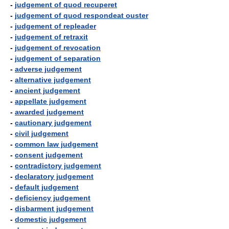
-
judgement of quod recuperet
-
judgement of quod respondeat ouster
-
judgement of repleader
-
judgement of retraxit
-
judgement of revocation
-
judgement of separation
-
adverse judgement
-
alternative judgement
-
ancient judgement
-
appellate judgement
-
awarded judgement
-
cautionary judgement
-
civil judgement
-
common law judgement
-
consent judgement
-
contradictory judgement
-
declaratory judgement
-
default judgement
-
deficiency judgement
-
disbarment judgement
-
domestic judgement