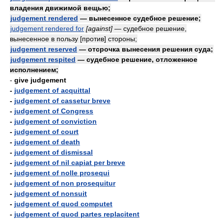
владения движимой вещью;
judgement rendered
— вынесенное судебное решение;
judgement rendered for
[against]
— судебное решение,
вынесенное в пользу [против] стороны;
judgement reserved
— отсрочка вынесения решения суда;
judgement respited
— судебное решение, отложенное
исполнением;
-
give judgement
-
judgement of acquittal
-
judgement of cassetur breve
-
judgement of Congress
-
judgement of conviction
-
judgement of court
-
judgement of death
-
judgement of dismissal
-
judgement of nil capiat per breve
-
judgement of nolle prosequi
-
judgement of non prosequitur
-
judgement of nonsuit
-
judgement of quod computet
-
judgement of quod partes replacitent