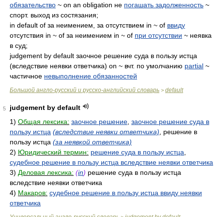
обязательство
~ on an obligation не
погашать задолженность
~
спорт. выход из состязания;
in default of за неимением, за отсутствием in ~ of
ввиду
отсутствия in ~ of за неимением in ~ of
при отсутствии
~ неявка
в суд;
judgement by default заочное решение суда в пользу истца
(вследствие неявки ответчика) on ~ вчт. по умолчанию
partial
~
частичное
невыполнение обязанностей
Большой англо-русский и русско-английский словарь
default
>
judgement by default
5
1)
Общая лексика:
заочное решение
,
заочное решение суда в
пользу истца
(вследствие неявки ответчика)
, решение в
пользу истца
(за неявкой ответчика)
2)
Юридический термин:
решение суда в пользу истца
,
судебное решение в пользу истца вследствие неявки ответчика
3)
Деловая лексика:
(
in
)
решение суда в пользу истца
вследствие неявки ответчика
4)
Макаров:
судебное решение в пользу истца ввиду неявки
ответчика