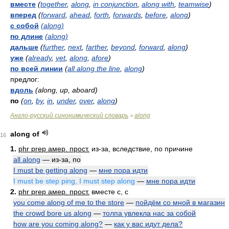
вместе
(
together
,
along
,
in conjunction
,
along with
,
teamwise
)
вперед
(
forward
,
ahead
,
forth
,
forwards
,
before
,
along
)
с собой
(along)
по длине
(along)
дальше
(
further
,
next
,
farther
,
beyond
,
forward
,
along
)
уже
(
already
,
yet
,
along
,
afore
)
по всей линии
(
all along the line
,
along
)
предлог:
вдоль
(along, up, aboard)
по
(
on
,
by
,
in
,
under
,
over
,
along
)
Англо-русский синонимический словарь
along
>
along of
16
1.
phr prep амер. прост.
из-за, вследствие, по причине
all along
— из-за, по
I must be getting along
—
мне пора идти
I must be step ping, I must step along
—
мне пора идти
2.
phr prep амер. прост.
вместе с, с
you come along of me to the store
—
пойдём со мной в магазин
the crowd bore us along
—
толпа увлекла нас за собой
how are you coming along?
—
как у вас идут дела?