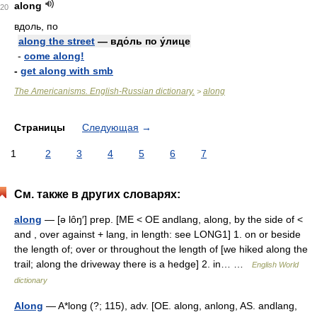
along
20
вдоль, по
along the street
— вдо́ль по у́лице
-
come along!
-
get along with smb
The Americanisms. English-Russian dictionary.
along
>
Страницы
Следующая
→
1
2
3
4
5
6
7
См. также в других словарях:
along
— [ə lôŋ′] prep. [ME < OE andlang, along, by the side of <
and , over against + lang, in length: see LONG1] 1. on or beside
the length of; over or throughout the length of [we hiked along the
trail; along the driveway there is a hedge] 2. in… …
English World
dictionary
Along
— A*long (?; 115), adv. [OE. along, anlong, AS. andlang,