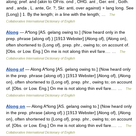
along; pref. and (akin to OFris. ond , OHG. ant , Ger. ent , Goth.
and , anda , L. ante, Gr. ?, Skr. anti, over against) + lang long. See
{Long}.] 1. By the length; in a line with the length; …
The
Collaborative International Dictionary of English
Along
— A*long [AS. gelang owing to.] (Now heard only in the
prep. phrase {along of}.) [1913 Webster] {Along of}, {Along on},
often shortened to {Long of}, prep. phr., owing to; on account of.
[Obs. or Low. Eng.] On me is not along thin evil fare.… …
The
Collaborative International Dictionary of English
Along of
— Along A*long [AS. gelang owing to.] (Now heard only
in the prep. phrase {along of}.) [1913 Webster] {Along of}, {Along
on}, often shortened to {Long of}, prep. phr., owing to; on account
of. [Obs. or Low. Eng.] On me is not along thin evil fare.… …
The
Collaborative International Dictionary of English
Along on
— Along A*long [AS. gelang owing to.] (Now heard only
in the prep. phrase {along of}.) [1913 Webster] {Along of}, {Along
on}, often shortened to {Long of}, prep. phr., owing to; on account
of. [Obs. or Low. Eng.] On me is not along thin evil fare.… …
The
Collaborative International Dictionary of English