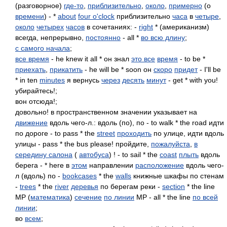
(разговорное)
где-то
,
приблизительно
,
около
,
примерно
(о
времени
) - *
about
four o'clock
приблизительно
часа
в
четыре
,
около
четырех
часов
в сочетаниях: -
right
* (американизм)
всегда, непрерывно,
постоянно
- all *
во всю длину
;
с самого начала
;
все время
- he knew it all * он знал
это все
время
- to be *
приехать
,
прикатить
- he will be * soon он
скоро
придет
- I'll be
* in ten
minutes
я вернусь
через
десять
минут
- get * with you!
убирайтесь!;
вон отсюда!;
довольно! в пространственном значении указывает на
движение
вдоль чего-л.: вдоль (по), по - to walk * the road идти
по дороге - to pass * the
street
проходить
по улице, идти вдоль
улицы - pass * the bus please! пройдите,
пожалуйста
,
в
середину салона
(
автобуса
) ! - to sail * the
coast
плыть
вдоль
берега - * here в
этом
направлении
расположение
вдоль чего-
л (вдоль) по -
bookcases
* the
walls
книжные шкафы по стенам
-
trees
* the
river
деревья
по берегам реки -
section
* the line
MP (
математика
)
сечение
по линии
МР - all * the line
по всей
линии
;
во
всем
;