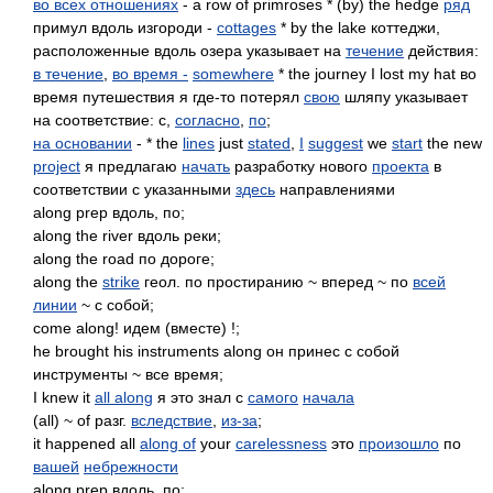
во всех отношениях
- a row of primroses * (by) the hedge
ряд
примул вдоль изгороди -
cottages
* by the lake коттеджи,
расположенные вдоль озера указывает на
течение
действия:
в течение
,
во время -
somewhere
* the journey I lost my hat во
время путешествия я где-то потерял
свою
шляпу указывает
на соответствие: с,
согласно
,
по
;
на основании
- * the
lines
just
stated
,
I
suggest
we
start
the new
project
я предлагаю
начать
разработку нового
проекта
в
соответствии с указанными
здесь
направлениями
along prep вдоль, по;
along the river вдоль реки;
along the road по дороге;
along the
strike
геол. по простиранию ~ вперед ~ по
всей
линии
~ с собой;
come along! идем (вместе) !;
he brought his instruments along он принес с собой
инструменты ~ все время;
I knew it
all along
я это знал с
самого
начала
(all) ~ of разг.
вследствие
,
из-за
;
it happened all
along of
your
carelessness
это
произошло
по
вашей
небрежности
along prep вдоль, по;