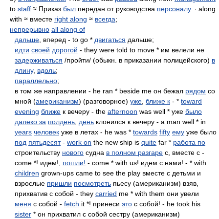
to
staff
≈ Приказ
был
передан от руководства
персоналу
. ∙ along
with ≈ вместе
right along
≈
всегда
;
непрерывно
all along of
дальше
, вперед - to go *
двигаться
дальше;
идти
своей
дорогой
- they were told to move * им велели не
задерживаться
/пройти/ (обыкн. в приказании полицейского)
в
длину
,
вдоль
;
параллельно
;
в том же направлении - he ran * beside me он бежал
рядом
со
мной (
американизм
) (разговорное)
уже
,
ближе к
- *
toward
evening
ближе
к вечеру - the
afternoon
was well * уже
было
далеко за
полдень
,
день
клонился к вечеру - a man well * in
years
человек
уже в летах - he was *
towards
fifty
ему
уже было
под
пятьдесят
-
work on
the new ship is
quite
far *
работа по
строительству
нового
судна
в полном разгаре
с, вместе с -
come *! идем!,
пошли!
- come * with us! идем с нами! - * with
children
grown-ups came to see the play вместе с детьми и
взрослые
пришли
посмотреть
пьесу (американизм) взяв,
прихватив с собой - they
carried
me * with them они увели
меня
с собой -
fetch
it *! принеси
это
с собой! - he took his
sister
* он прихватил с собой сестру (американизм)