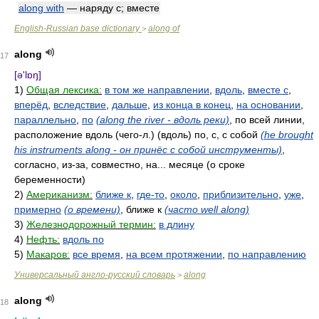
along with
— наряду с; вместе
English-Russian base dictionary
along of
>
along
17
[ə'lɒŋ]
1)
Общая лексика:
в том же направлении
,
вдоль
,
вместе с
,
вперёд
,
вследствие
,
дальше
,
из конца в конец
,
на основании
,
параллельно
,
по
(along the river - вдоль реки)
, по всей линии,
расположение вдоль (чего-л.) (вдоль) по, с, с собой
(he brought
his instruments along - он принёс с собой инструменты)
,
согласно, из-за, совместно, на... месяце (о сроке
беременности)
2)
Американизм:
ближе к
,
где-то
,
около
,
приблизительно
,
уже
,
примерно
(о времени)
, ближе к
(часто well along)
3)
Железнодорожный термин:
в длину
4)
Нефть:
вдоль по
5)
Макаров:
все время
,
на всем протяжении
,
по направлению
Универсальный англо-русский словарь
along
>
along
18