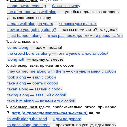
along toward evening
—
ближе к вечеру
the afternoon was well along
— уже было далеко за полдень,
день клонился к вечеру
a man well along in years
—
человек уже в летах
how are you getting along?
— как вы поживаете?, как дела?
I just happen along
—
я как раз проходил мимо и решил зайти
4.
adv
с, вместе с
come along!
— идём!, пошли!
the crowd bore us along
—
толпа увлекла нас за собой
along with
— наряду с; вместе
5.
adv амер.
взяв, прихватив с собой
they carried me along with them
—
они увели меня с собой
took along
—
взял с собой
take along
—
брать с собой
taken along
—
взятый с собой
taking along
—
взявший с собой
take him along
—
возьми его с собой
6.
adv амер. разг.
где-то, приблизительно, около, примерно
7.
prep (в пространственном значении)
на, по
to walk along the road
—
идти по дороге
to pass along the street
— проходить по улице, идти вдоль