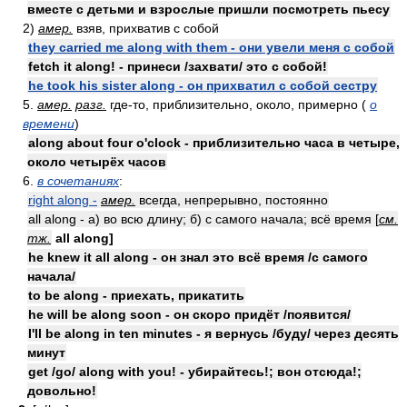
вместе с детьми и взрослые пришли посмотреть пьесу
2)
амер.
взяв, прихватив с собой
they carried me along with them - они увели меня с собой
fetch it along! - принеси /захвати/ это с собой!
he took his sister along - он прихватил с собой сестру
5.
амер.
разг.
где-то, приблизительно, около, примерно (
о
времени
)
along about four o'clock - приблизительно часа в четыре,
около четырёх часов
6.
в сочетаниях
:
right along -
амер.
всегда, непрерывно, постоянно
all along - а) во всю длину; б) с самого начала; всё время [
см.
тж.
all along]
he knew it all along - он знал это всё время /с самого
начала/
to be along - приехать, прикатить
he will be along soon - он скоро придёт /появится/
I'll be along in ten minutes - я вернусь /буду/ через десять
минут
get /go/ along with you! - убирайтесь!; вон отсюда!;
довольно!