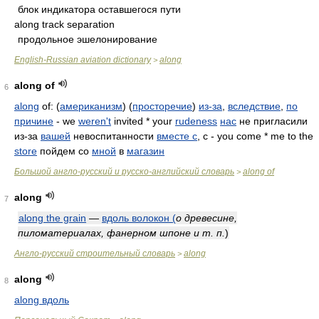
блок индикатора оставшегося пути
along track separation
продольное эшелонирование
English-Russian aviation dictionary
along
>
along of
6
along
of: (
американизм
) (
просторечие
)
из-за
,
вследствие
,
по
причине
- we
weren't
invited * your
rudeness
нас
не пригласили
из-за
вашей
невоспитанности
вместе с
, с - you come * me to the
store
пойдем со
мной
в
магазин
Большой англо-русский и русско-английский словарь
along of
>
along
7
along the grain
—
вдоль волокон (
о древесине,
пиломатериалах, фанерном шпоне и т. п.
)
Англо-русский строительный словарь
along
>
along
8
along вдоль