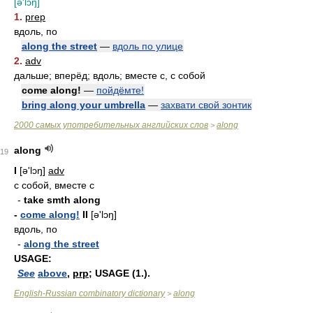
[ə'lɔŋ]
1.
prep
вдоль, по
along the street
—
вдоль по улице
2.
adv
дальше; вперёд; вдоль; вместе с, с собой
come along!
—
пойдёмте!
bring along your umbrella
—
захвати свой зонтик
2000 самых употребительных английских слов
along
>
along
19
I
[ə'lɔŋ]
adv
с собой, вместе с
-
take smth along
-
come along!
II
[ə'lɔŋ]
вдоль, по
-
along the street
USAGE:
See
above
,
prp
; USAGE (1.).
English-Russian combinatory dictionary
along
>