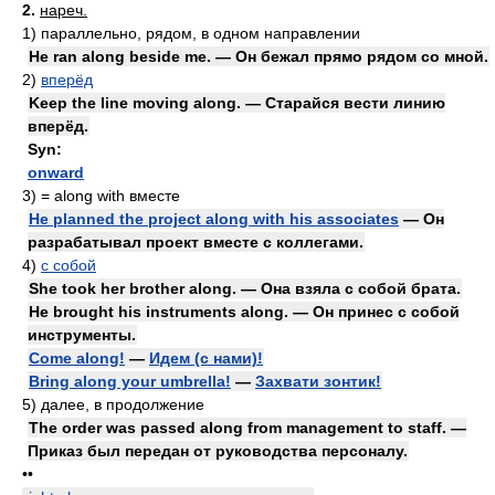
2.
нареч.
1)
параллельно, рядом, в одном направлении
He ran along beside me. — Он бежал прямо рядом со мной.
2)
вперёд
Keep the line moving along. — Старайся вести линию
вперёд.
Syn:
onward
3)
= along with
вместе
He planned the project along with his associates
— Он
разрабатывал проект вместе с коллегами.
4)
с собой
She took her brother along. — Она взяла с собой брата.
He brought his instruments along. — Он принес с собой
инструменты.
Come along!
—
Идем (с нами)!
Bring along your umbrella!
—
Захвати зонтик!
5)
далее, в продолжение
The order was passed along from management to staff. —
Приказ был передан от руководства персоналу.
••