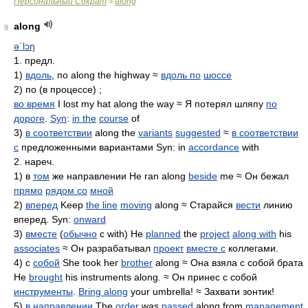
Персональный Сократ
along
>
along
9
əˈlɔŋ
1. предл.
1)
вдоль
, по along the highway ≈
вдоль по
шоссе
2) по (в процессе) ;
во время
I lost my hat along the way ≈ Я потерял шляпу
по
дороге
.
Syn
:
in the
course
of
3)
в соответствии
along the
variants
suggested
≈
в соответствии
с
предложенными вариантами Syn: in
accordance
with
2. нареч.
1) в
том
же направлении He ran along
beside
me ≈ Он бежал
прямо
рядом со
мной
2)
вперед
Keep
the line
moving
along ≈ Старайся
вести
линию
вперед. Syn:
onward
3)
вместе
(
обычно
с with) He
planned
the
project
along with
his
associates
≈ Он разрабатывал
проект
вместе с
коллегами.
4) с
собой
She took her
brother
along ≈ Она взяла с собой брата
He
brought
his instruments along. ≈ Он принес с собой
инструменты
.
Bring along
your umbrella! ≈ Захвати зонтик!
5)
в направлении
The
order
was
passed
along from
management