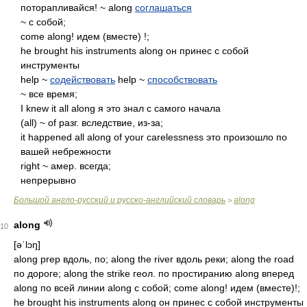
поторапливайся! ~ along
соглашаться
~ с собой;
come along! идем (вместе) !;
he brought his instruments along он принес с собой
инструменты
help ~
содействовать
help ~
способствовать
~ все время;
I knew it all along я это знал с самого начала
(all) ~ of разг. вследствие, из-за;
it happened all along of your carelessness это произошло по
вашей небрежности
right ~ амер. всегда;
непрерывно
Большой англо-русский и русско-английский словарь
along
>
along
10
[əˈlɔŋ]
along prep вдоль, по; along the river вдоль реки; along the road
по дороге; along the strike геол. по простиранию along вперед
along по всей линии along с собой; come along! идем (вместе)!;
he brought his instruments along он принес с собой инструменты