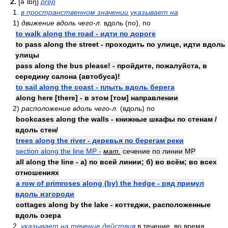
2.
[əʹlɒŋ]
prep
1.
в пространственном значении указывает на
1)
движение вдоль чего-л.
вдоль (по), по
to walk along the road - идти по дороге
to pass along the street - проходить по улице, идти вдоль
улицы
pass along the bus please! - пройдите, пожалуйста, в
середину салона (автобуса)!
to sail along the coast - плыть вдоль берега
along here [there] - в этом [том] направлении
2)
расположение вдоль чего-л.
(вдоль) по
bookcases along the walls - книжные шкафы по стенам /
вдоль стен/
trees along the river - деревья по берегам реки
section along the line MP -
мат.
сечение по линии MP
all along the line - а) по всей линии; б) во всём; во всех
отношениях
a row of primroses along (by) the hedge - ряд примул
вдоль изгороди
cottages along by the lake - коттеджи, расположенные
вдоль озера
2.
указывает на течение действия
в течение, во время