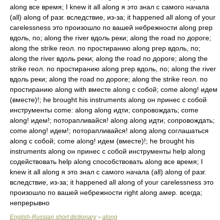
along все время; I knew it all along я это знал с самого начала
(all) along of разг. вследствие, из-за; it happened all along of your
carelessness это произошло по вашей небрежности along prep
вдоль, по; along the river вдоль реки; along the road по дороге;
along the strike геол. по простиранию along prep вдоль, по;
along the river вдоль реки; along the road по дороге; along the
strike геол. по простиранию along prep вдоль, по; along the river
вдоль реки; along the road по дороге; along the strike геол. по
простиранию along with вместе along с собой; come along! идем
(вместе)!; he brought his instruments along он принес с собой
инструменты come: along along идти; сопровождать; come
along! идем!; поторапливайся! along along идти; сопровождать;
come along! идем!; поторапливайся! along along соглашаться
along с собой; come along! идем (вместе)!; he brought his
instruments along он принес с собой инструменты help along
содействовать help along способствовать along все время; I
knew it all along я это знал с самого начала (all) along of разг.
вследствие, из-за; it happened all along of your carelessness это
произошло по вашей небрежности right along амер. всегда;
непрерывно
English-Russian short dictionary
along
>