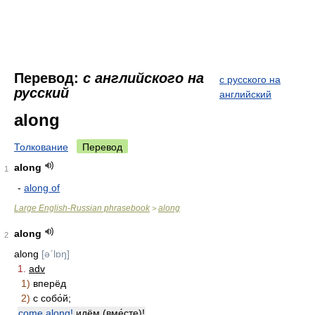
Перевод:
с английского на
с русского на
русский
английский
along
Толкование
Перевод
along
1
-
along of
Large English-Russian phrasebook
along
>
along
2
along
[əˊlɒŋ]
1.
adv
1)
вперёд
2)
с собо́й;
come along!
идём (вме́сте)!