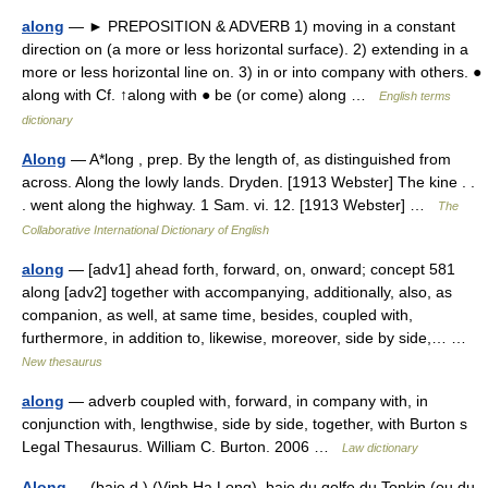
along
— ► PREPOSITION & ADVERB 1) moving in a constant
direction on (a more or less horizontal surface). 2) extending in a
more or less horizontal line on. 3) in or into company with others. ●
along with Cf. ↑along with ● be (or come) along …
English terms
dictionary
Along
— A*long , prep. By the length of, as distinguished from
across. Along the lowly lands. Dryden. [1913 Webster] The kine . .
. went along the highway. 1 Sam. vi. 12. [1913 Webster] …
The
Collaborative International Dictionary of English
along
— [adv1] ahead forth, forward, on, onward; concept 581
along [adv2] together with accompanying, additionally, also, as
companion, as well, at same time, besides, coupled with,
furthermore, in addition to, likewise, moreover, side by side,… …
New thesaurus
along
— adverb coupled with, forward, in company with, in
conjunction with, lengthwise, side by side, together, with Burton s
Legal Thesaurus. William C. Burton. 2006 …
Law dictionary
Along
— (baie d ) (Vinh Ha Long), baie du golfe du Tonkin (ou du