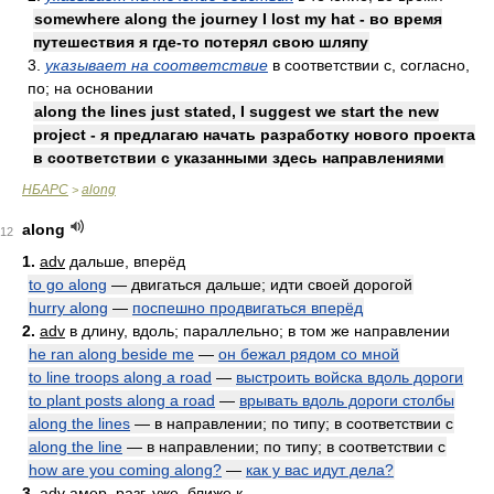
somewhere along the journey I lost my hat - во время
путешествия я где-то потерял свою шляпу
3.
указывает на соответствие
в соответствии с, согласно,
по; на основании
along the lines just stated, I suggest we start the new
project - я предлагаю начать разработку нового проекта
в соответствии с указанными здесь направлениями
НБАРС
along
>
along
12
1.
adv
дальше, вперёд
to go along
— двигаться дальше; идти своей дорогой
hurry along
—
поспешно продвигаться вперёд
2.
adv
в длину, вдоль; параллельно; в том же направлении
he ran along beside me
—
он бежал рядом со мной
to line troops along a road
—
выстроить войска вдоль дороги
to plant posts along a road
—
врывать вдоль дороги столбы
along the lines
— в направлении; по типу; в соответствии с
along the line
— в направлении; по типу; в соответствии с
how are you coming along?
—
как у вас идут дела?
3.
adv амер. разг.
уже, ближе к