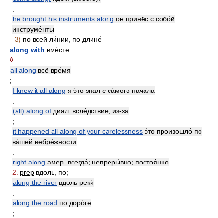
;
he brought his instruments along
он принёс с собо́й
инструме́нты
3)
по всей ли́нии, по длине́
along with
вме́сте
◊
all along
всё вре́мя
;
I knew it all along
я э́то знал с са́мого нача́ла
;
(all) along of
диал.
всле́дствие, из-за
;
it happened all along of your carelessness
э́то произошло́ по
ва́шей небре́жности
;
right along
амер.
всегда́; непреры́вно; постоя́нно
2.
prep
вдоль, по;
along the river
вдоль реки́
;
along the road
по доро́ге
;