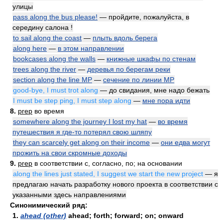
улицы
pass along the bus please!
— пройдите, пожалуйста, в
середину салона !
to sail along the coast
—
плыть вдоль берега
along here
—
в этом направлении
bookcases along the walls
—
книжные шкафы по стенам
trees along the river
—
деревья по берегам реки
section along the line MP
—
сечение по линии MP
good-bye, I must trot along
— до свидания, мне надо бежать
I must be step ping, I must step along
—
мне пора идти
8.
prep
во время
somewhere along the journey I lost my hat
—
во время
путешествия я где-то потерял свою шляпу
they can scarcely get along on their income
—
они едва могут
прожить на свои скромные доходы
9.
prep
в соответствии с, согласно, по; на основании
along the lines just stated, I suggest we start the new project
— я
предлагаю начать разработку нового проекта в соответствии с
указанными здесь направлениями
Синонимический ряд:
1.
ahead (other)
ahead; forth; forward; on; onward