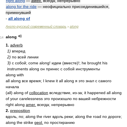
right along
—
амер.
всегда; непрерывно
along for the ride
— неофициально присоединившийся,
примкнувший
-
all along of
Англо-русский современный словарь
along
>
along
14
1.
adverb
1)
вперед
2)
по всей линии
3)
с собой; come along! идем (вместе)!; he brought his
instruments along он принес с собой инструменты
along with
all along все время; I knew it all along я это знал с самого
начала
(all) along of
collocation
вследствие, из-за; it happened all along
of your carelessness это произошло по вашей небрежности
right along
amer.
всегда; непрерывно
2.
preposition
вдоль, по; along the river вдоль реки; along the road по дороге;
along the strike
geol.
по простиранию