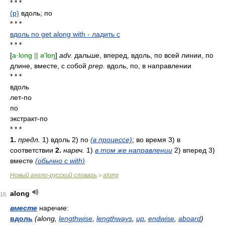
* * *
(p)
вдоль; по
* * *
вдоль по get along with - ладить с
* * *
[
a·long || ə'lɒŋ
]
adv.
дальше, вперед, вдоль, по всей линии, по
длине, вместе, с собой
prep.
вдоль, по, в направлении
* * *
вдоль
лет-по
по
экстракт-по
* * *
1.
предл.
1) вдоль 2) по
(в процессе)
; во время 3) в
соответствии
2.
нареч.
1)
в том же направлении
2) вперед 3)
вместе
(обычно с with)
Новый англо-русский словарь
along
>
along
15
вместе
наречие:
вдоль
(along,
lengthwise
,
lengthways
,
up
,
endwise
,
aboard
)