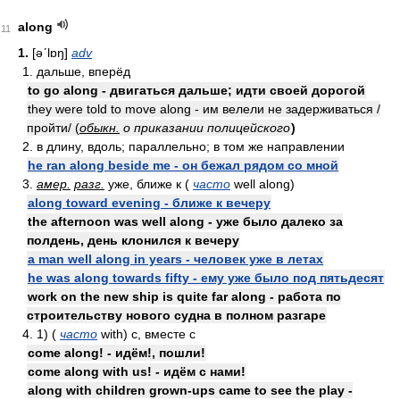
along
11
1.
[əʹlɒŋ]
adv
1. дальше, вперёд
to go along - двигаться дальше; идти своей дорогой
they were told to move along - им велели не задерживаться /
пройти/ (
обыкн.
о приказании полицейского
)
2. в длину, вдоль; параллельно; в том же направлении
he ran along beside me - он бежал рядом со мной
3.
амер.
разг.
уже, ближе к (
часто
well along)
along toward evening - ближе к вечеру
the afternoon was well along - уже было далеко за
полдень, день клонился к вечеру
a man well along in years - человек уже в летах
he was along towards fifty - ему уже было под пятьдесят
work on the new ship is quite far along - работа по
строительству нового судна в полном разгаре
4. 1) (
часто
with) с, вместе с
come along! - идём!, пошли!
come along with us! - идём с нами!
along with children grown-ups came to see the play -