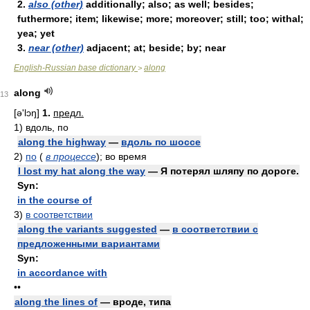
2.
also (other)
additionally; also; as well; besides;
futhermore; item; likewise; more; moreover; still; too; withal;
yea; yet
3.
near (other)
adjacent; at; beside; by; near
English-Russian base dictionary
along
>
along
13
[ə'lɔŋ]
1.
предл.
1)
вдоль, по
along the highway
—
вдоль по шоссе
2)
по
(
в процессе
)
; во время
I lost my hat along the way
— Я потерял шляпу по дороге.
Syn:
in the course of
3)
в соответствии
along the variants suggested
—
в соответствии с
предложенными вариантами
Syn:
in accordance with
••
along the lines of
— вроде, типа