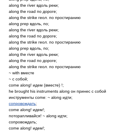
along the river вдоль реки;
along the road по дороге;
along the strike геол. по простиранию
along prep вдоль, по;
along the river вдоль реки;
along the road по дороге;
along the strike геол. по простиранию
along prep вдоль, по;
along the river вдоль реки;
along the road по дороге;
along the strike геол. по простиранию
~ with вместе
~ с собой;
come along! идем (вместе) !;
he brought his instruments along он принес с собой
инструменты come: ~ along идти;
сопровождать
;
come along! идем!;
поторапливайся! ~ along идти;
сопровождать;
come along! идем!;