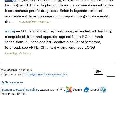
Bac Bô), au N. E. de Haiphong. Elle est parsemée d innombrables
blocs rocheux percés de grottes. Selon la légende, ce relief
accidenté est dû au passage d un dragon (Long) qui descendit
des …
Encyclopédie Universelle
along
— O.E. andlang entire, continuous; extended; all day long;
alongside of, from and opposite, against (from P.Gmc. *andi ,
*anda from PIE *anti against, locative singular of *ant front,
forehead; see ANTE (Cf. ante)) + lang long (see LONG …
Etymology dictionary
© Академик, 2000-2026
18+
Обратная связь:
Техподдержка
,
Реклама на сайте
👣 Путешествия
Экспорт словарей на сайты
, сделанные на PHP,
Joomla,
Drupal,
WordPress, MODx.