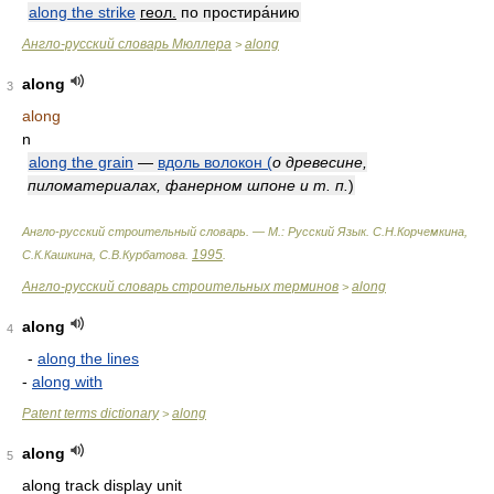
along the strike
геол.
по простира́нию
Англо-русский словарь Мюллера
along
>
along
3
along
n
along the grain
—
вдоль волокон (
о древесине,
пиломатериалах, фанерном шпоне и т. п.
)
Англо-русский строительный словарь. — М.: Русский Язык
.
С.Н.Корчемкина,
1995
С.К.Кашкина, С.В.Курбатова
.
.
Англо-русский словарь строительных терминов
along
>
along
4
-
along the lines
-
along with
Patent terms dictionary
along
>
along
5
along track display unit