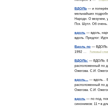
ВДОЛЬ
—
и
поперёк
мельчайших
подроб
Народн
.
О
везучем
,
Пск
.
Шутл
.
Об
очень
вдоль
—
вдоль
,
нар
вдоль
.
Предлог:
Идт
Вдоль
по
—
ВДОЛЬ
1992
…
Толковый
слов
ВДОЛЬ:
—
ВДОЛЬ:
расположенный
по
д
Ожегова
.
С
.
И
.
Ожего
вдоль
...
—
вдоль
...
расположенный
по
д
Ожегова
.
С
.
И
.
Ожего
вдоль
—
по
под
,
по
синонимов:
11
•
в
дл