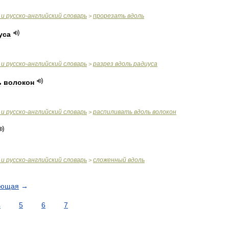
и
русско
-
английский
словарь
прорезать
вдоль
>
уса
и
русско
-
английский
словарь
разрез
вдоль
радиуса
>
ь
волокон
и
русско
-
английский
словарь
распиливать
вдоль
волокон
>
и
русско
-
английский
словарь
сложенный
вдоль
>
ующая
→
4
5
6
7