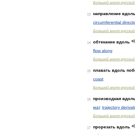
Большой
англо
-
русский
направление
вдол
13
circumferential
directi
Большой
англо
-
русский
обтекание
вдоль
14
flow
along
Большой
англо
-
русский
плавать
вдоль
поб
15
coast
Большой
англо
-
русский
производная
вдол
16
мат
.
trajectory
derivat
Большой
англо
-
русский
прорезать
вдоль
17