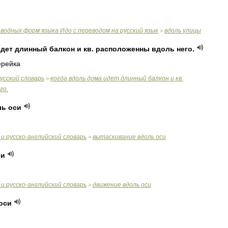
зводных
форм
языка
Идо
с
переводом
на
русский
язык
вдоль
улицы
>
идет
длинный
балкон
и
кв
.
расположенны
вдоль
него
.
ерейка
усский
словарь
когда
вдоль
дома
идет
длинный
балкон
и
кв
.
>
го
.
ль
оси
и
русско
-
английский
словарь
вытаскивание
вдоль
оси
>
си
и
русско
-
английский
словарь
движение
вдоль
оси
>
оси