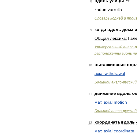
вдоль
улицы
8
kadun
varrella
Словарь
корней
и
прои
когда
вдоль
дома
9
Общая
лексика:
Гал
Универсальный
англо
-
р
расположенны
вдоль
не
вытаскивание
вдо
10
axial
withdrawal
Большой
англо
-
русский
движение
вдоль
о
11
мат
.
axial
motion
Большой
англо
-
русский
координата
вдоль
12
мат
.
axial
coordinate