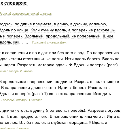
их
словарях:
Русский
орфографический
словарь
родоль
,
по
длине
предмета
,
в
длину
,
в
долину
,
долиною
,
Вдоль
по
улице
.
Коли
лучину
вдоль
,
а
поперек
не
расколешь
.
ь
и
поперек
.
Вдольный
,
продольный
,
не
поперечный
.
Шире
вдоль
,
как
… …
Толковый
словарь
Даля
г
в
соединении
с
по
с
дат
.
или
без
него
с
род
.
По
направлению
Вдоль
стены
стоят
книжные
полки
.
Итти
вдоль
берега
.
Вдоль
по
ч
.
нареч
.
Разрезать
материю
вдоль
.
❖
Вдоль
и
поперек
(
разг
.)
овый
словарь
Ушакова
В
продольном
направлении
,
по
длине
.
Разрезать
полотнище
в
.
.
В
направлении
длины
чего
н
.
Идти
в
.
берега
.
Расстелить
Вдоль
и
поперёк
(
разг
.)
1
)
во
всех
направлениях
.
Исходить
…
Толковый
словарь
Ожегова
о
длине
чего
л
.,
в
длину
(
противоп
.
:
поперёк
).
Разрезать
огурец
в
.
II
.
в
зн
.
предлога
.
чего
.
В
направлении
длины
чего
л
.
Идти
в
.
нется
лес
.
В
.
лба
пролегла
глубокая
морщина
. ◊
Вдоль
и
опедический
словарь