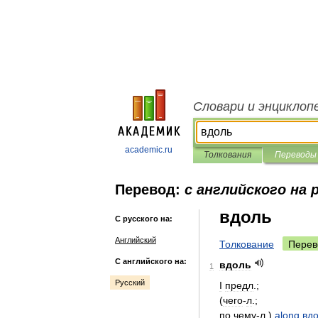
Словари и энциклоп
academic.ru
Толкования
Переводы
Перевод:
с английского на 
вдоль
С русского на:
Английский
Толкование
Перев
С английского на:
вдоль
1
Русский
I
предл
.;
(
чего
-
л
.;
по
чему
-
л
.)
along
вд