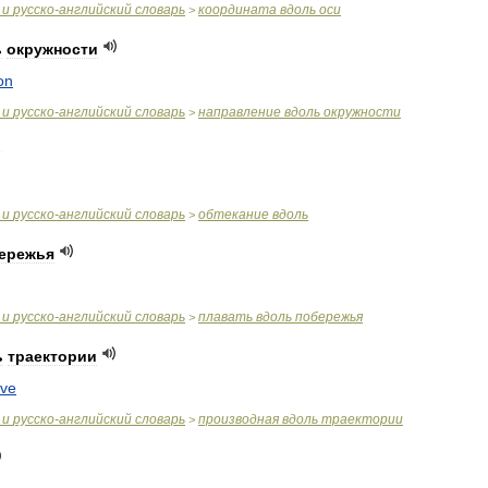
и
русско
-
английский
словарь
координата
вдоль
оси
>
ь
окружности
on
и
русско
-
английский
словарь
направление
вдоль
окружности
>
и
русско
-
английский
словарь
обтекание
вдоль
>
ережья
и
русско
-
английский
словарь
плавать
вдоль
побережья
>
ь
траектории
ive
и
русско
-
английский
словарь
производная
вдоль
траектории
>