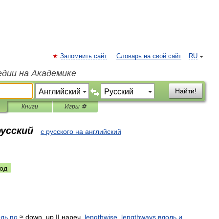
Запомнить сайт
Словарь на свой сайт
RU
едии на Академике
Найти!
Книги
Игры ⚽
русский
с русского на английский
од
оль
по
≈
down
,
up
II
нареч
.
lengthwise
,
lengthways
вдоль
и