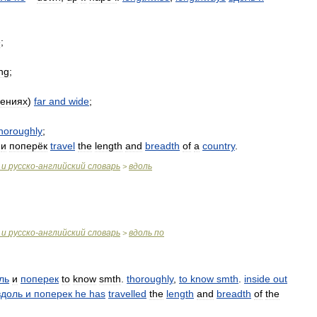
e
;
ng
;
ениях
)
far
and
wide
;
horoughly
;
~
и
поперёк
travel
the
length
and
breadth
of
a
country
.
и
русско
-
английский
словарь
вдоль
>
и
русско
-
английский
словарь
вдоль
по
>
ль
и
поперек
to
know
smth
.
thoroughly
,
to
know
smth
.
inside
out
вдоль
и
поперек
he
has
travelled
the
length
and
breadth
of
the