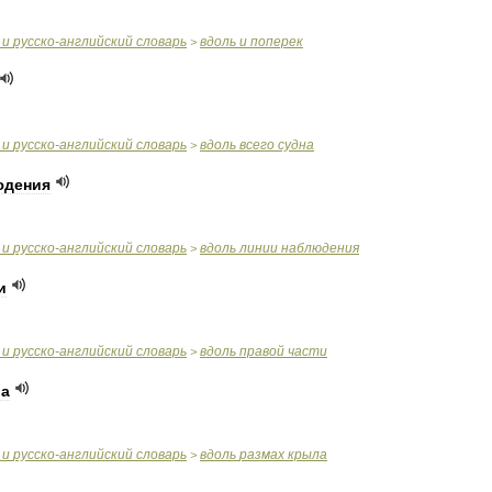
и
русско
-
английский
словарь
вдоль
и
поперек
>
и
русско
-
английский
словарь
вдоль
всего
судна
>
юдения
и
русско
-
английский
словарь
вдоль
линии
наблюдения
>
и
и
русско
-
английский
словарь
вдоль
правой
части
>
а
и
русско
-
английский
словарь
вдоль
размах
крыла
>