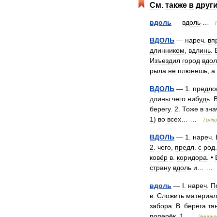
См
.
также
в
друг
вдоль
—
вдоль
…
ВДОЛЬ
—
нареч
.
вп
длинником
,
вдлинь
.
Изъездил
город
вдол
рыла
не
плюнешь
,
а
ВДОЛЬ
—
1
.
предло
длины
чего
нибудь
.
берегу
.
2
.
Тоже
в
зна
1
)
во
всех
… …
Толк
ВДОЛЬ
—
1
.
нареч
.
2
.
чего
,
предл
.
с
род
ковёр
в
.
коридора
. •
страну
вдоль
и
… 
вдоль
—
I
.
нареч
.
П
в
.
Сложить
материал
забора
.
В
.
берега
тя
поперёк
.
1
…
Энцикл