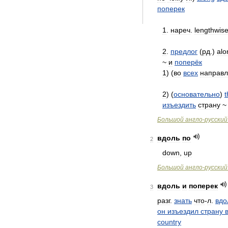
поперек
1
.
нареч
.
lengthwis
2
.
предлог
(
рд
.)
alo
~
и
поперёк
1
) (
во
всех
направл
2
) (
основательно
)
t
изъездить
страну
Большой
англо
-
русский
вдоль
по
2
down
,
up
Большой
англо
-
русский
вдоль
и
поперек
3
разг
.
знать
что
-
л
.
вдо
он
изъездил
страну
country