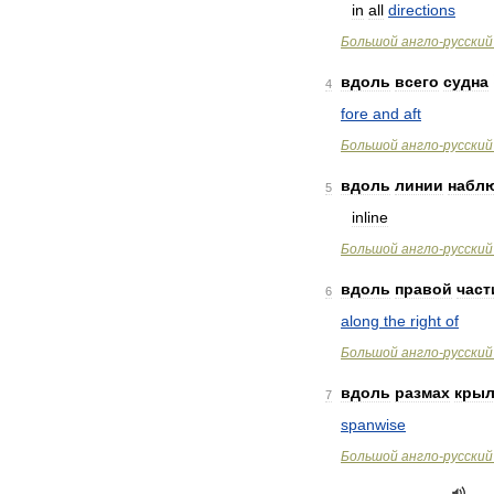
in
all
directions
Большой
англо
-
русский
вдоль
всего
судна
4
fore
and
aft
Большой
англо
-
русский
вдоль
линии
набл
5
inline
Большой
англо
-
русский
вдоль
правой
част
6
along
the
right
of
Большой
англо
-
русский
вдоль
размах
крыл
7
spanwise
Большой
англо
-
русский