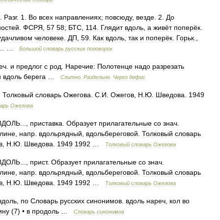
.
Разг
.
1
.
Во
всех
направлениях
;
повсюду
,
везде
.
2
.
До
ностей
.
ФСРЯ
,
57
58
;
БТС
,
114
.
Глядит
вдоль
,
а
живёт
поперёк
.
удачливом
человеке
.
ДП
,
59
.
Как
вдоль
,
так
и
поперёк
.
Горьк
.,
… …
Большой
словарь
русских
поговорок
еч
.
и
предлог
с
род
.
Наречие:
Полотенце
надо
разрезать
и
вдоль
берега
…
Слитно
.
Раздельно
.
Через
дефис
.
.
Толковый
словарь
Ожегова
.
С
.
И
.
Ожегов
,
Н
.
Ю
.
Шведова
.
1949
арь
Ожегова
ВДОЛЬ
...,
приставка
.
Образует
прилагательные
со
знач
.
лине
,
напр
.
вдольрядный
,
вдольбереговой
.
Толковый
словарь
в
,
Н
.
Ю
.
Шведова
.
1949
1992
…
Толковый
словарь
Ожегова
ВДОЛЬ
...,
прист
.
Образует
прилагательные
со
знач
.
лине
,
напр
.
вдольрядный
,
вдольбереговой
.
Толковый
словарь
в
,
Н
.
Ю
.
Шведова
.
1949
1992
…
Толковый
словарь
Ожегова
вдоль
,
по
Словарь
русских
синонимов
.
вдоль
нареч
,
кол
во
ину
(
7
) •
в
продоль
…
Словарь
синонимов