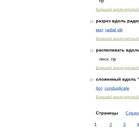
rip
Большой
англо
-
русский
разрез
вдоль
ради
18
мат
.
radial
slit
Большой
англо
-
русский
распиливать
вдол
19
лесн
.
rip
Большой
англо
-
русский
сложенный
вдоль
20
бот
.
conduplicate
Большой
англо
-
русский
Страницы
След
1
2
3