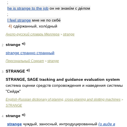
;
he is strange to the job
он не знако́м с де́лом
;
I feel strange
мне не по себе́
4)
сде́ржанный, холо́дный
Англо-русский словарь Мюллера
strange
>
strange
2
strange странно странный
Персональный Сократ
strange
>
STRANGE
3
STRANGE, SAGE tracking and guidance evaluation system
система оценки средств сопровождения и наведения системы
"Сейдж"
English-Russian dictionary of planing, cross-planing and slotting machines
>
STRANGE
strange
4
strange
чуждый, заносный, интродуцированный
(о виде в