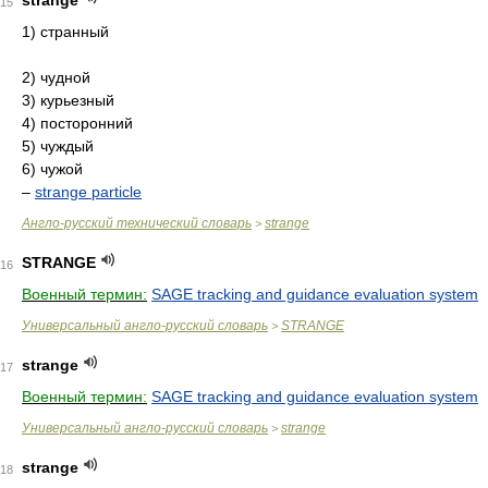
strange
15
1) странный
2) чудной
3) курьезный
4) посторонний
5) чуждый
6) чужой
–
strange particle
Англо-русский технический словарь
strange
>
STRANGE
16
Военный термин:
SAGE tracking and guidance evaluation system
Универсальный англо-русский словарь
STRANGE
>
strange
17
Военный термин:
SAGE tracking and guidance evaluation system
Универсальный англо-русский словарь
strange
>
strange
18