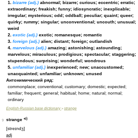
1.
bizarre (adj.)
abnormal; bizarre; curious; eccentric; erratic;
extraordinary; freakish; funny; idiosyncratic; inexplicable;
irregular; mysterious; odd; oddball; peculiar; quaint; queer;
quirky; rummy; singular; unconventional; uncouth; unusual;
weird
2.
exotic (adj.)
exotic; romanesque; romantic
3.
foreign (adj.)
alien; distant; foreign; outlandish
4.
marvelous (adj.)
amazing; astonishing; astounding;
marvelous; miraculous; prodigious; spectacular; staggering;
stupendous; surprising; wonderful; wondrous
5.
unfamiliar (adj.)
inexperienced; new; unaccustomed;
unacquainted; unfamiliar; unknown; unused
Антонимический ряд:
commonplace; conventional; customary; domestic; expected;
familiar; frequent; general; habitual; home; natural; normal;
ordinary
English-Russian base dictionary
strange
>
strange
9
[streɪndʒ]
adj