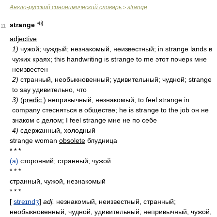
Англо-русский синонимический словарь
strange
>
strange
11
adjective
1)
чужой; чуждый; незнакомый, неизвестный; in strange lands в
чужих краях; this handwriting is strange to me этот почерк мне
неизвестен
2)
странный, необыкновенный; удивительный; чудной; strange
to say удивительно, что
3)
(
predic.
) непривычный, незнакомый; to feel strange in
company стесняться в обществе; he is strange to the job он не
знаком с делом; I feel strange мне не по себе
4)
сдержанный, холодный
strange woman
obsolete
блудница
* * *
(a)
сторонний; странный; чужой
* * *
странный, чужой, незнакомый
* * *
[
streɪndʒ
]
adj.
незнакомый, неизвестный, странный;
необыкновенный, чудной, удивительный; непривычный, чужой,