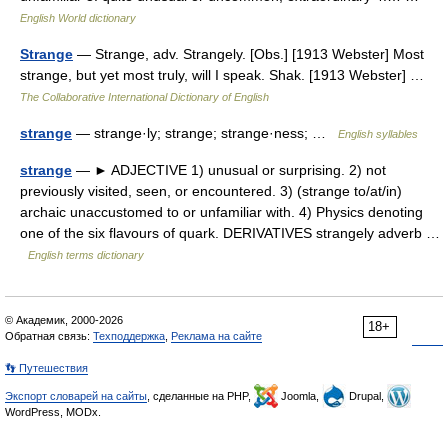
English World dictionary
Strange
— Strange, adv. Strangely. [Obs.] [1913 Webster] Most
strange, but yet most truly, will I speak. Shak. [1913 Webster] …
The Collaborative International Dictionary of English
strange
— strange·ly; strange; strange·ness; …
English syllables
strange
— ► ADJECTIVE 1) unusual or surprising. 2) not
previously visited, seen, or encountered. 3) (strange to/at/in)
archaic unaccustomed to or unfamiliar with. 4) Physics denoting
one of the six flavours of quark. DERIVATIVES strangely adverb …
English terms dictionary
© Академик, 2000-2026
18+
Обратная связь:
Техподдержка
,
Реклама на сайте
👣 Путешествия
Экспорт словарей на сайты
, сделанные на PHP,
Joomla,
Drupal,
WordPress, MODx.