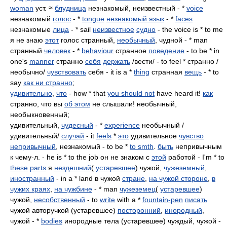
woman
уст. ≈
блудница
незнакомый, неизвестный - *
voice
незнакомый
голос
- *
tongue
незнакомый язык
- *
faces
незнакомые
лица
- * sail
неизвестное
судно
- the voice is * to me
я не знаю
этот
голос странный,
необычный
, чудной - * man
странный
человек
- *
behaviour
странное
поведение
- to be * in
one's
manner
странно
себя
держать
/вести/ - to feel * странно /
необычно/
чувствовать
себя - it is a *
thing
странная
вещь
- * to
say
как ни странно
;
удивительно
,
что
- how * that
you should not
have heard it!
как
странно, что вы
об этом
не слышали! необычный,
необыкновенный;
удивительный,
чудесный
- *
experience
необычный /
удивительный/
случай
- it
feels
*
это
удивительное
чувство
непривычный
, незнакомый - to be *
to smth
.
быть
непривычным
к чему-л. - he is * to the job он не знаком с
этой
работой - I'm * to
these
parts
я
нездешний
(
устаревшее
) чужой,
чужеземный
,
иностранный
- in a * land в чужой
стране
,
на чужой стороне
,
в
чужих краях
,
на чужбине
- * man
чужеземец
(
устаревшее
)
чужой,
несобственный
- to
write
with a *
fountain-pen
писать
чужой авторучкой (устаревшее)
посторонний
,
инородный
,
чужой - *
bodies
инородные тела (устаревшее) чуждый, чужой -