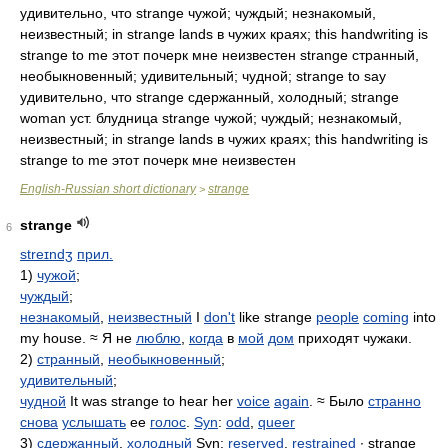
удивительно, что strange чужой; чуждый; незнакомый,
неизвестный; in strange lands в чужих краях; this handwriting is
strange to me этот почерк мне неизвестен strange странный,
необыкновенный; удивительный; чудной; strange to say
удивительно, что strange сдержанный, холодный; strange
woman уст. блудница strange чужой; чуждый; незнакомый,
неизвестный; in strange lands в чужих краях; this handwriting is
strange to me этот почерк мне неизвестен
English-Russian short dictionary
strange
>
strange
6
streɪndʒ
прил.
1)
чужой
;
чуждый
;
незнакомый
,
неизвестный
I
don't
like strange
people
coming
into
my house. ≈ Я не
люблю
,
когда
в
мой
дом
приходят чужаки.
2)
странный
,
необыкновенный
;
удивительный
;
чудной
It was strange to hear her
voice
again
. ≈ Было
странно
снова
услышать
ее
голос
.
Syn
:
odd
,
queer
3)
сдержанный
,
холодный
Syn:
reserved
,
restrained
∙ strange