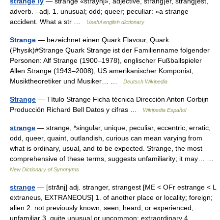
strange´ly
— strange «straynj», adjective, strang|er, strang|est,
adverb. –adj. 1. unusual; odd; queer; peculiar: »a strange
accident. What a str …
Useful english dictionary
Strange
— bezeichnet einen Quark Flavour, Quark
(Physik)#Strange Quark Strange ist der Familienname folgender
Personen: Alf Strange (1900–1978), englischer Fußballspieler
Allen Strange (1943–2008), US amerikanischer Komponist,
Musiktheoretiker und Musiker… …
Deutsch Wikipedia
Strange
— Título Strange Ficha técnica Dirección Anton Corbijn
Producción Richard Bell Datos y cifras …
Wikipedia Español
strange
— strange, *singular, unique, peculiar, eccentric, erratic,
odd, queer, quaint, outlandish, curious can mean varying from
what is ordinary, usual, and to be expected. Strange, the most
comprehensive of these terms, suggests unfamiliarity; it may… …
New Dictionary of Synonyms
strange
— [strānj] adj. stranger, strangest [ME < OFr estrange < L
extraneus, EXTRANEOUS] 1. of another place or locality; foreign;
alien 2. not previously known, seen, heard, or experienced;
unfamiliar 3. quite unusual or uncommon; extraordinary 4.… …