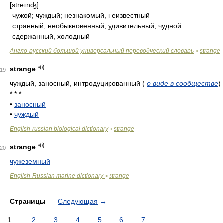
[streɪnʤ]
чужой; чуждый; незнакомый, неизвестный
странный, необыкновенный; удивительный; чудной
сдержанный, холодный
Англо-русский большой универсальный переводческий словарь
strange
>
strange
19
чуждый, заносный, интродуцированный
(
о виде в сообществе
)
* * *
•
заносный
•
чуждый
English-russian biological dictionary
strange
>
strange
20
чужеземный
English-Russian marine dictionary
strange
>
Страницы
Следующая
→
1
2
3
4
5
6
7