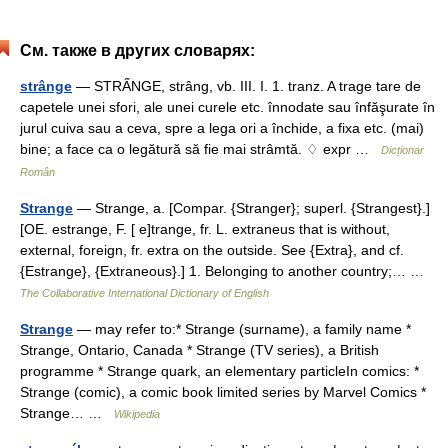
См. также в других словарях:
strânge
— STRẤNGE, strâng, vb. III. I. 1. tranz. A trage tare de
capetele unei sfori, ale unei curele etc. înnodate sau înfăşurate în
jurul cuiva sau a ceva, spre a lega ori a închide, a fixa etc. (mai)
bine; a face ca o legătură să fie mai strâmtă. ♢ expr …
Dicționar
Român
Strange
— Strange, a. [Compar. {Stranger}; superl. {Strangest}.]
[OE. estrange, F. [ e]trange, fr. L. extraneus that is without,
external, foreign, fr. extra on the outside. See {Extra}, and cf.
{Estrange}, {Extraneous}.] 1. Belonging to another country;… …
The Collaborative International Dictionary of English
Strange
— may refer to:* Strange (surname), a family name *
Strange, Ontario, Canada * Strange (TV series), a British
programme * Strange quark, an elementary particleIn comics: *
Strange (comic), a comic book limited series by Marvel Comics *
Strange… …
Wikipedia