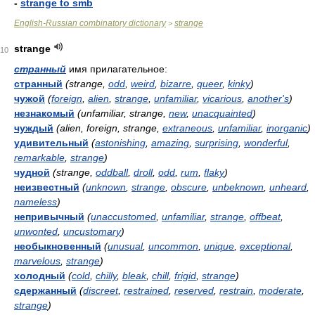
-
strange to smb
English-Russian combinatory dictionary
strange
>
strange
10
странный
имя прилагательное:
странный
(strange,
odd
,
weird
,
bizarre
,
queer
,
kinky
)
чужой
(
foreign
,
alien
,
strange
,
unfamiliar
,
vicarious
,
another's
)
незнакомый
(unfamiliar, strange,
new
,
unacquainted
)
чуждый
(alien, foreign, strange,
extraneous
,
unfamiliar
,
inorganic
)
удивительный
(
astonishing
,
amazing
,
surprising
,
wonderful
,
remarkable
,
strange
)
чудной
(strange,
oddball
,
droll
,
odd
,
rum
,
flaky
)
неизвестный
(
unknown
,
strange
,
obscure
,
unbeknown
,
unheard
,
nameless
)
непривычный
(
unaccustomed
,
unfamiliar
,
strange
,
offbeat
,
unwonted
,
uncustomary
)
необыкновенный
(
unusual
,
uncommon
,
unique
,
exceptional
,
marvelous
,
strange
)
холодный
(
cold
,
chilly
,
bleak
,
chill
,
frigid
,
strange
)
сдержанный
(
discreet
,
restrained
,
reserved
,
restrain
,
moderate
,
strange
)