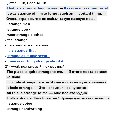
1)
странный, необычный
That is a strange thing to say!
—
Как можно так говорить!
It was strange of him to forget such an important thing. —
Очень странно, что он забыл такую важную вещь.
-
strange man
- strange book
- wear strange clothes
- feel strange
- be strange in one's way
-
it is strange that...
-
strange as it may seem...
-
there is nothing strange about it
2)
чужой, незнакомый, неизвестный
The place is quite strange to me. — Я этого места совсем
не знаю.
I'm quite strange here. — Я здесь совсем чужой человек.
It feels strange. — Это непривычное чувство.
All this is strange to me. — Мне все это чудно́.
Truth is stranger than fiction. —
◊
Правда диковинней вымысла
-
strange voice
- strange handwriting