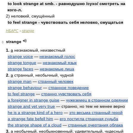
to look strange at smb. - равнодушно /сухо/ смотреть на
кого-л.
2) неловкий, смущённый
to feel strange - чувствовать себя неловко, смущаться
НБАРС
strange
>
strange
8
1.
a
незнакомый, неизвестный
strange voice
—
незнакомый голос
strange tongue
—
незнакомый язык
strange faces
—
незнакомые лица
2.
a
странный, необычный, чудной
strange man
—
странный человек
strange behaviour
—
странное поведение
to feel strange
—
странно чувствовать себя
a foreigner in strange guise
—
чужеземец в странном одеянии
strange and yet very true
— странно, но тем не менее верно
he is a strange kind of a hero
—
это весьма странный герой
a strange fate befell him
—
его постигла странная судьба
the strange shape of a cloud
—
странные очертания облака
3.
a
необычный, необыкновенный; удивительный, чудесный