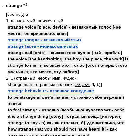
strange
7
[streındʒ]
a
1. незнакомый, неизвестный
strange voice [place, device] - незнакомый голос [-ое
место, -ое приспособление]
strange tongue - незнакомый язык
strange faces - незнакомые лица
strange sail [ship] - неизвестное судно [-ый корабль]
the voice [the handwriting, the boy, the place, the work] is
strange to me - я не знаю этот голос [этот почерк, этого
мальчика, это место, эту работу]
2. 1) странный, необычный, чудной
strange man - странный человек [
см.
тж.
4, 1)]
strange behaviour - странное поведение
to be strange in one's manner - странно себя держать /
вести/
to feel strange - странно /необычно/ чувствовать себя
it is a strange thing [story] - странная вещь [история]
strange to say - а) как ни странно; б) удивительно, что
how strange that you should not have heard it! - как
странно, что вы об этом не слышали!