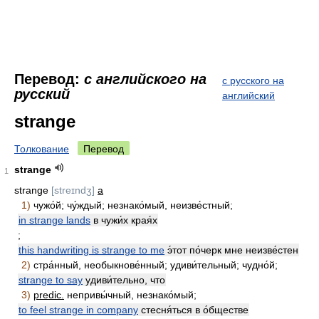
Перевод:
с английского на
с русского на
русский
английский
strange
Толкование
Перевод
strange
1
strange
[streɪndʒ]
a
1)
чужо́й; чу́ждый; незнако́мый, неизве́стный;
in strange lands
в чужи́х края́х
;
this handwriting is strange to me
э́тот по́черк мне неизве́стен
2)
стра́нный, необыкнове́нный; удиви́тельный; чудно́й;
strange to say
удиви́тельно, что
3)
predic.
непривы́чный, незнако́мый;
to feel strange in company
стесня́ться в о́бществе