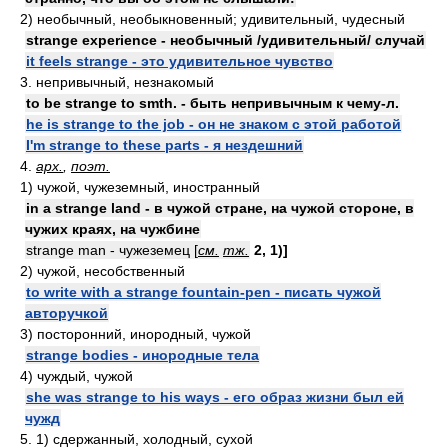
2) необычный, необыкновенный; удивительный, чудесный
strange experience - необычный /удивительный/ случай
it feels strange - это удивительное чувство
3. непривычный, незнакомый
to be strange to smth. - быть непривычным к чему-л.
he is strange to the job - он не знаком с этой работой
I'm strange to these parts - я нездешний
4.
арх.
,
поэт.
1) чужой, чужеземный, иностранный
in a strange land - в чужой стране, на чужой стороне, в
чужих краях, на чужбине
strange man - чужеземец [
см.
тж.
2, 1)]
2) чужой, несобственный
to write with a strange fountain-pen - писать чужой
авторучкой
3) посторонний, инородный, чужой
strange bodies - инородные тела
4) чуждый, чужой
she was strange to his ways - его образ жизни был ей
чужд
5. 1) сдержанный, холодный, сухой