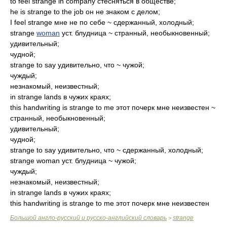
to feel strange in company стесняться в обществе;
he is strange to the job он не знаком с делом;
I feel strange мне не по себе ~ сдержанный, холодный;
strange
woman
уст. блудница ~ странный, необыкновенный;
удивительный;
чудной;
strange to say удивительно, что ~ чужой;
чуждый;
незнакомый, неизвестный;
in strange lands в чужих краях;
this handwriting is strange to me этот почерк мне неизвестен ~
странный, необыкновенный;
удивительный;
чудной;
strange to say удивительно, что ~ сдержанный, холодный;
strange woman уст. блудница ~ чужой;
чуждый;
незнакомый, неизвестный;
in strange lands в чужих краях;
this handwriting is strange to me этот почерк мне неизвестен
Большой англо-русский и русско-английский словарь
strange
>