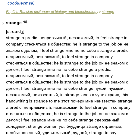
сообществе)
English-Russian dictionary of biology and biotechnology
strange
>
strange
5
[streɪndʒ]
strange a predic. непривычный, незнакомый; to feel strange in
company стесняться в обществе; he is strange to the job он не
знаком с делом; I feel strange мне не по себе strange a predic.
непривычный, незнакомый; to feel strange in company
стесняться в обществе; he is strange to the job он не знаком с
делом; I feel strange мне не по себе strange a predic.
непривычный, незнакомый; to feel strange in company
стесняться в обществе; he is strange to the job он не знаком с
делом; I feel strange мне не по себе strange чужой; чуждый;
незнакомый, неизвестный; in strange lands в чужих краях; this
handwriting is strange to me этот почерк мне неизвестен strange
a predic. непривычный, незнакомый; to feel strange in company
стесняться в обществе; he is strange to the job он не знаком с
делом; I feel strange мне не по себе strange сдержанный,
холодный; strange woman уст. блудница strange странный,
необыкновенный; удивительный; чудной; strange to say