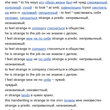
she was * to his ways
его
образ жизни
был
ей чужд
сдержанный
,
холодный
,
сухой
- to look * at smb.
равнодушно
/сухо/
смотреть
на
кого-л.
неловкий
,
смущенный
- to feel * чувствовать себя
неловко
,
смущаться
strange a predic. непривычный,
незнакомый;
to feel strange in
company
стесняться
в обществе;
he is strange to the job он не знаком с делом;
I feel strange
мне
не по себе
strange a predic. непривычный,
незнакомый;
to feel strange in
company
стесняться в обществе;
he is strange to the job он не знаком с делом;
I feel strange
мне
не
по себе
strange a predic. непривычный,
незнакомый;
to feel strange in company стесняться в обществе;
he is strange to the job он не знаком с делом;
I feel strange мне не по
себе
~ чужой;
чуждый;
незнакомый, неизвестный;
in strange
lands
в чужих краях;
this handwriting is strange to me этот
почерк
мне неизвестен
strange a predic. непривычный, незнакомый;