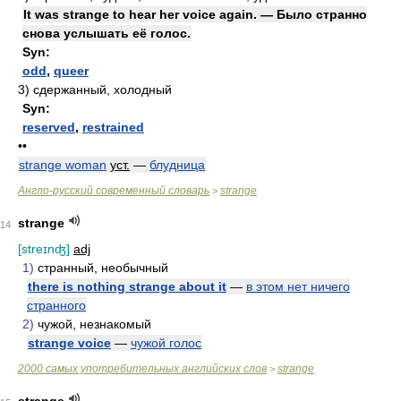
It was strange to hear her voice again. — Было странно
снова услышать её голос.
Syn:
odd
,
queer
3)
сдержанный, холодный
Syn:
reserved
,
restrained
••
strange woman
уст.
—
блудница
Англо-русский современный словарь
strange
>
strange
14
[streɪnʤ]
adj
1)
странный, необычный
there is nothing strange about it
—
в этом нет ничего
странного
2)
чужой, незнакомый
strange voice
—
чужой голос
2000 самых употребительных английских слов
strange
>