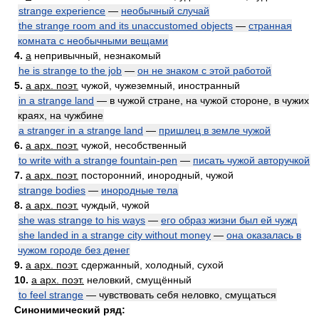
strange experience
—
необычный случай
the strange room and its unaccustomed objects
—
странная
комната с необычными вещами
4.
a
непривычный, незнакомый
he is strange to the job
—
он не знаком с этой работой
5.
a арх. поэт.
чужой, чужеземный, иностранный
in a strange land
— в чужой стране, на чужой стороне, в чужих
краях, на чужбине
a stranger in a strange land
—
пришлец в земле чужой
6.
a арх. поэт.
чужой, несобственный
to write with a strange fountain-pen
—
писать чужой авторучкой
7.
a арх. поэт.
посторонний, инородный, чужой
strange bodies
—
инородные тела
8.
a арх. поэт.
чуждый, чужой
she was strange to his ways
—
его образ жизни был ей чужд
she landed in a strange city without money
—
она оказалась в
чужом городе без денег
9.
a арх. поэт.
сдержанный, холодный, сухой
10.
a арх. поэт.
неловкий, смущённый
to feel strange
— чувствовать себя неловко, смущаться
Синонимический ряд: