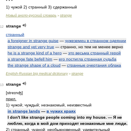
* * *
1) чужой 2) странный 3) сдержанный
Новый англо-русский словарь
strange
>
strange
12
странный
a foreigner in strange guise
—
чужеземец в странном одеянии
strange and yet very true
— странно, но тем не менее верно
he is a strange kind of a hero
—
это весьма странный герой
a strange fate befell him
—
его постигла странная судьба
the strange shape of a cloud
—
странные очертания облака
English-Russian big medical dictionary
strange
>
strange
13
[streɪnʤ]
прил.
1)
чужой; чуждый; незнакомый, неизвестный
in strange lands
—
в чужих краях
I don't like strange people coming into my house. — Я не
люблю, когда в мой дом приходят незнакомые мне люди.
2)
странный, чудной; необыкновенный; удивительный