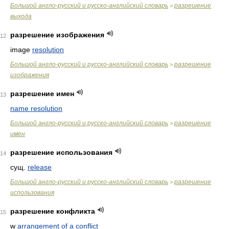
Большой англо-русский и русско-английский словарь
разрешение
>
выхода
разрешение изображения
12
image
resolution
Большой англо-русский и русско-английский словарь
разрешение
>
изображения
разрешение имен
13
name resolution
Большой англо-русский и русско-английский словарь
разрешение
>
имен
разрешение использования
14
сущ.
release
Большой англо-русский и русско-английский словарь
разрешение
>
использования
разрешение конфликта
15
w
arrangement of a conflict