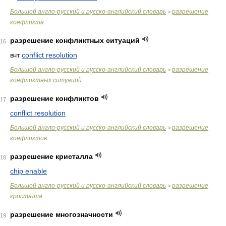
Большой англо-русский и русско-английский словарь
разрешение
>
конфликта
разрешение конфликтных ситуаций
16
вчт
conflict resolution
Большой англо-русский и русско-английский словарь
разрешение
>
конфликтных ситуаций
разрешение конфликтов
17
conflict resolution
Большой англо-русский и русско-английский словарь
разрешение
>
конфликтов
разрешение кристалла
18
chip enable
Большой англо-русский и русско-английский словарь
разрешение
>
кристалла
разрешение многозначности
19