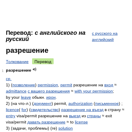
Перевод:
с английского на
с русского на
русский
английский
разрешение
Толкование
Перевод
разрешение
1
ср.
1) (
позволение
)
permission
,
permit
разрешение на
вход
≈
admittance
с вашего разрешения
≈
with your permission
;
by your
leave
обыкн.
ирон
.
2) (на что-л.) (
документ
) permit,
authorization
(
письменное
) ;
licence
(
for
) (
свидетельство
)
разрешение на въезд
в страну ≈
entry
visa/permit разрешение на
выезд
из
страны
≈ exit
visa/permit
давать разрешение
≈ to
license
3) (задачи, проблемы) (re)
solution