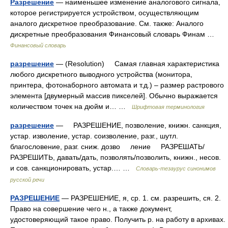
Разрешение
— наименьшее изменение аналогового сигнала,
которое регистрируется устройством, осуществляющим
аналого дискретное преобразование. См. также: Аналого
дискретные преобразования Финансовый словарь Финам …
Финансовый словарь
разрешение
— (Resolution) Самая главная характеристика
любого дискретного выводного устройства (монитора,
принтера, фотонаборного автомата и т.д.) – размер растрового
элемента [двумерный массив пикселей]. Обычно выражается
количеством точек на дюйм и… …
Шрифтовая терминология
разрешение
— РАЗРЕШЕНИЕ, позволение, книжн. санкция,
устар. изволение, устар. соизволение, разг., шутл.
благословение, разг. сниж. дозво ление РАЗРЕШАТЬ/
РАЗРЕШИТЬ, давать/дать, позволять/позволить, книжн., несов.
и сов. санкционировать, устар.… …
Словарь-тезаурус синонимов
русской речи
РАЗРЕШЕНИЕ
— РАЗРЕШЕНИЕ, я, ср. 1. см. разрешить, ся. 2.
Право на совершение чего н., а также документ,
удостоверяющий такое право. Получить р. на работу в архивах.