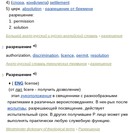
4) (
спора
,
конфликта
)
settlement
5) церк.
absolution
∙
разрешение от бремени
разрешение:
1. permission
2. solution
Большой англо-русский и русско-английский словарь
разрешение
>
разрешение
2
authorization,
discrimination
,
licence
,
permit
,
resolution
Англо-русский словарь технических терминов
разрешение
>
Разрешение
3
♦ (
ENG
license)
(от
лат.
licere - получить дозволение)
этап
рукоположения
в священники с разнообразными
практиками в различных вероисповеданиях. В нек-рых после
молитвы
, разрешающей посвящение, действует
испытательный срок. В других получившее Р. лицо может уже
выполнять практически любую служебную функцию.
Westminster dictionary of theological terms
Разрешение
>