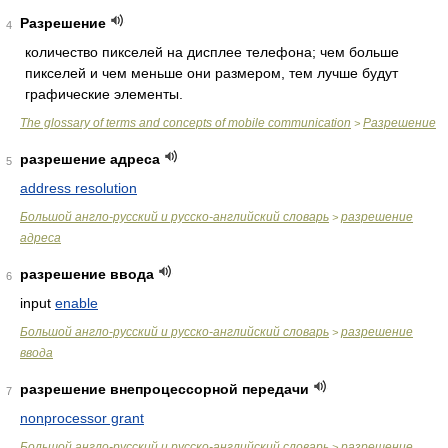
Разрешение
4
количество пикселей на дисплее телефона; чем больше
пикселей и чем меньше они размером, тем лучше будут
графические элементы.
The glossary of terms and concepts of mobile communication
Разрешение
>
разрешение адреса
5
address resolution
Большой англо-русский и русско-английский словарь
разрешение
>
адреса
разрешение ввода
6
input
enable
Большой англо-русский и русско-английский словарь
разрешение
>
ввода
разрешение внепроцессорной передачи
7
nonprocessor grant
Большой англо-русский и русско-английский словарь
разрешение
>