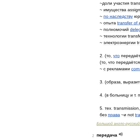
~
доли
участия
tran
~
имущества
assign
~
по
наследству
юр
~
опыта
transfer
of
~
полномочий
dele
~
технологии
transf
~
электроэнергии
t
2
. (
то
,
что
передаё
(
то
,
что
передаётся
~
с
рекламами
com
3
. (
образа
,
выразит
4
. (
в
больницу
и
т
.
5
.
тех
.
transmission
без
права
~
и
not
tr
Большой
англо
-
русский
передача
2