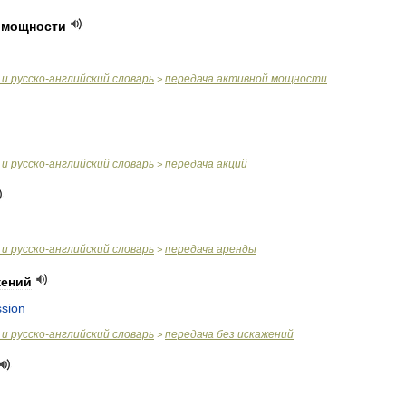
мощности
и
русско
-
английский
словарь
передача
активной
мощности
>
и
русско
-
английский
словарь
передача
акций
>
и
русско
-
английский
словарь
передача
аренды
>
жений
ssion
и
русско
-
английский
словарь
передача
без
искажений
>