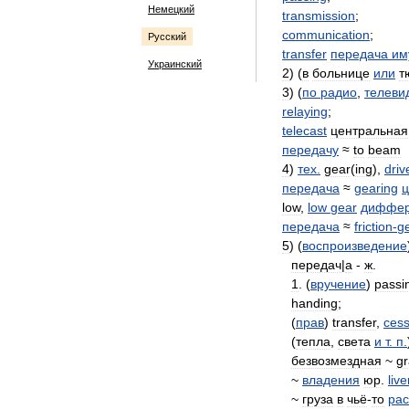
Немецкий
transmission
;
communication
;
Русский
transfer
передача
им
Украинский
2
) (
в
больнице
или
т
3
) (
по
радио
,
телеви
relaying
;
telecast
центральная
передачу
≈
to
beam
4
)
тех
.
gear
(
ing
),
driv
передача
≈
gearing
ц
low
,
low
gear
диффер
передача
≈
friction
-
g
5
) (
воспроизведение
передач
|
а
-
ж
.
1
. (
вручение
)
passi
handing
;
(
прав
)
transfer
,
cess
(
тепла
,
света
и
т
.
п
.
безвозмездная
~
gr
~
владения
юр
.
live
~
груза
в
чьё
-
то
ра