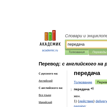
Словари и энциклоп
academic.ru
Толкования
Переводы
Перевод:
с английского на 
передача
С русского на:
Английский
Толкование
Перев
С английского на:
передача
1
Все языки
жен
.
1
) (
действие
)
delivery
Марийский
passing
;