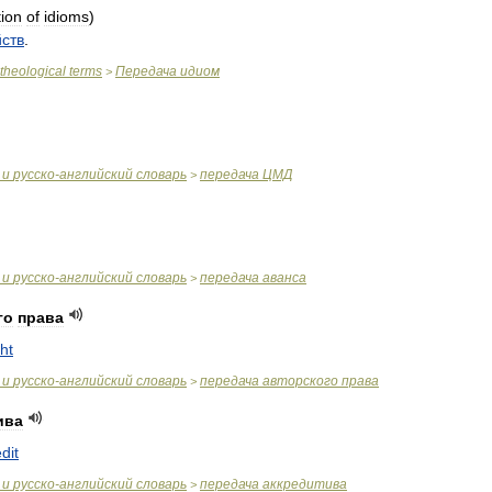
ion
of
idioms
)
йств
.
theological
terms
Передача
идиом
>
и
русско
-
английский
словарь
передача
ЦМД
>
и
русско
-
английский
словарь
передача
аванса
>
го
права
ht
и
русско
-
английский
словарь
передача
авторского
права
>
ива
dit
и
русско
-
английский
словарь
передача
аккредитива
>