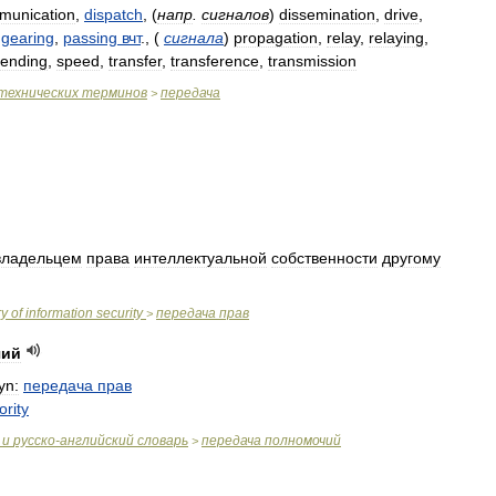
munication
,
dispatch
,
(
напр
.
сигналов
)
dissemination
,
drive
,
,
gearing
,
passing
вчт
.,
(
сигнала
)
propagation
,
relay
,
relaying
,
sending
,
speed
,
transfer
,
transference
,
transmission
технических
терминов
передача
>
владельцем
права
интеллектуальной
собственности
другому
ry
of
information
security
передача
прав
>
чий
yn:
передача
прав
ority
и
русско
-
английский
словарь
передача
полномочий
>