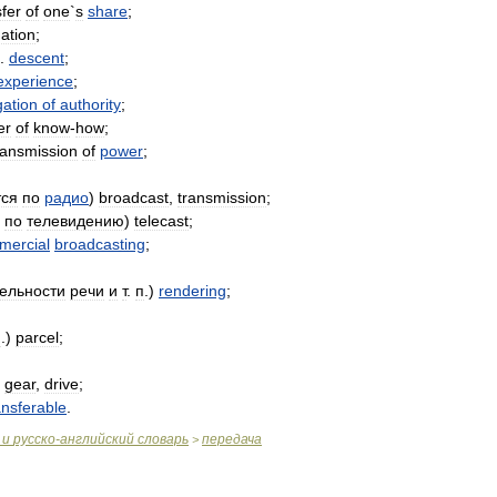
sfer
of
one
`
s
share
;
ation
;
.
descent
;
experience
;
gation
of
authority
;
er
of
know
-
how
;
ransmission
of
power
;
тся
по
радио
)
broadcast
,
transmission
;
по
телевидению
)
telecast
;
mercial
broadcasting
;
ельности
речи
и
т
.
п
.)
rendering
;
п
.)
parcel
;
,
gear
,
drive
;
ansferable
.
и
русско
-
английский
словарь
передача
>