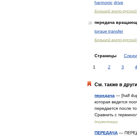
harmonic
drive
Большой
англо
-
русский
передача
вращающ
20
torque
transfer
Большой
англо
-
русский
Страницы
След
1
2
3
См
.
также
в
друг
передача
— [
half
du
которая
ведется
поо
передается
после
то
Сравнить
с
терминол
документации
ПЕРЕДАЧА
—
ПЕРЕ