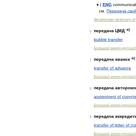
♦
(
ENG
communicat
см
.
Передача
сво
Westminster
dictionary
of
передача
ЦМД
6
bubble
transfer
Большой
англо
-
русский
передача
аванса
7
transfer
of
advance
Большой
англо
-
русский
передача
авторско
8
assignment
of
copyrig
Большой
англо
-
русский
передача
аккредит
9
transfer
of
letter
of
cre
Большой
англо
-
русский