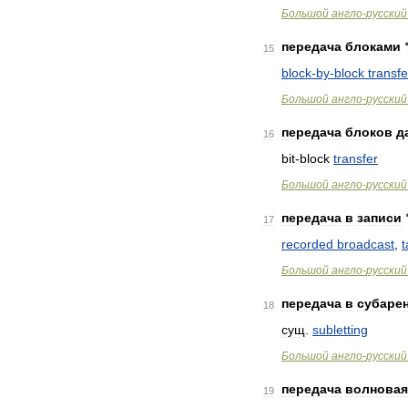
Большой
англо
-
русский
передача
блоками
15
block
-
by
-
block
transfe
Большой
англо
-
русский
передача
блоков
д
16
bit
-
block
transfer
Большой
англо
-
русский
передача
в
записи
17
recorded
broadcast
,
Большой
англо
-
русский
передача
в
субаре
18
сущ
.
subletting
Большой
англо
-
русский
передача
волновая
19