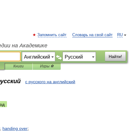
Запомнить сайт
Словарь на свой сайт
RU
едии на Академике
Найти!
Книги
Игры ⚽
русский
с русского на английский
од
,
handing
over
;