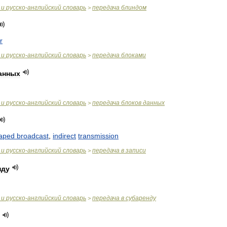
и
русско
-
английский
словарь
передача
блиндом
>
r
и
русско
-
английский
словарь
передача
блоками
>
анных
и
русско
-
английский
словарь
передача
блоков
данных
>
taped
broadcast
,
indirect
transmission
и
русско
-
английский
словарь
передача
в
записи
>
нду
и
русско
-
английский
словарь
передача
в
субаренду
>