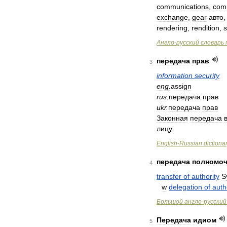
communications
,
com
exchange
,
gear
авто
rendering
,
rendition
,
Англо
-
русский
словарь
передача
прав
3
information
security
eng
.
assign
rus
.
передача
прав
ukr
.
передача
прав
Законная
передача
лицу
.
English
-
Russian
dictiona
передача
полномо
4
transfer
of
authority
S
w
delegation
of
auth
Большой
англо
-
русский
Передача
идиом
5