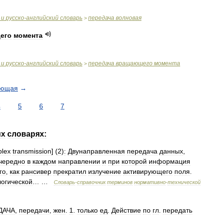
и
русско
-
английский
словарь
передача
волновая
>
его
момента
и
русско
-
английский
словарь
передача
вращающего
момента
>
ующая
→
4
5
6
7
их
словарях:
plex
transmission
] (
2
)
:
Двунаправленная
передача
данных
,
чередно
в
каждом
направлении
и
при
которой
информация
го
,
как
рансивер
прекратил
излучение
активирующего
поля
.
огической
… …
Словарь
-
справочник
терминов
нормативно
-
технической
ДАЧА
,
передачи
,
жен
.
1
.
только
ед
.
Действие
по
гл
.
передать