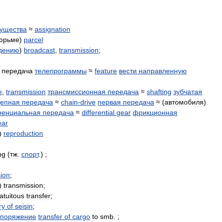
ущества
≈
assignation
юрьме
)
parcel
дению
)
broadcast
,
transmission
;
передача
телепрограммы
≈
feature
вести
направленную
e
,
transmission
трансмиссионная
передача
≈
shafting
зубчатая
епная
передача
≈
chain
-
drive
первая
передача
≈ (
автомобиля
)
енциальная
передача
≈
differential
gear
фрикционная
ear
)
reproduction
ng
(
тж
.
спорт
.) ;
ion
;
)
transmission
;
atuitous
transfer
;
ry
of
seisin
;
споряжение
transfer
of
cargo
to
smb
. ;