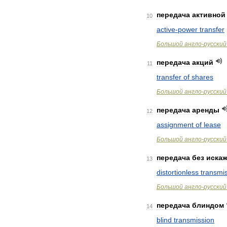
передача
активной
10
active
-
power
transfer
Большой
англо
-
русский
передача
акций
11
transfer
of
shares
Большой
англо
-
русский
передача
аренды
12
assignment
of
lease
Большой
англо
-
русский
передача
без
иска
13
distortionless
transmi
Большой
англо
-
русский
передача
блиндом
14
blind
transmission