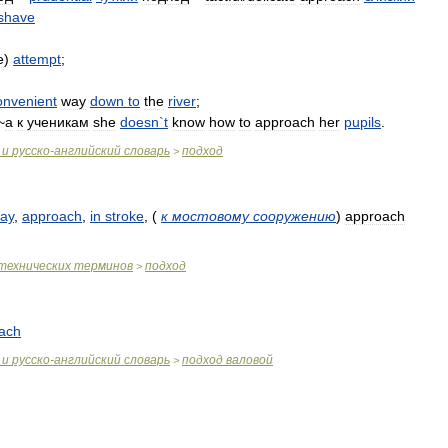
shave
е
)
attempt
;
onvenient
way
down
to
the
river
;
~
а
к
ученикам
she
doesn
`
t
know
how
to
approach
her
pupils
.
и
русско
-
английский
словарь
подход
>
ay
,
approach
,
in
stroke
,
(
к
мостовому
сооружению
)
approach
технических
терминов
подход
>
ach
и
русско
-
английский
словарь
подход
валовой
>