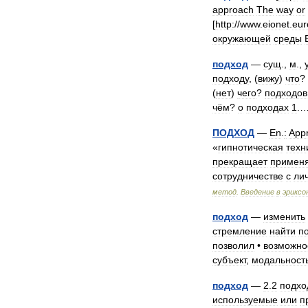
approach
The
way
or
[
http:
//
www
.
eionet
.
eur
окружающей
среды
подход
—
сущ
.,
м
.,
подходу
, (
вижу
)
что
?
(
нет
)
чего
?
подходов
чём
?
о
подходах
1
.
ПОДХОД
—
En
.
:
App
«
гипнотическая
техн
прекращает
примен
сотрудничестве
с
ли
метод
.
Введение
в
эриксо
подход
—
изменить
стремление
найти
п
позволил
•
возможно
субъект
,
модальност
подход
—
2
.
2
подхо
используемые
или
п