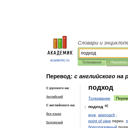
Словари и энциклоп
academic.ru
Толкования
Переводы
Перевод:
с английского на 
подход
С русского на:
Английский
Толкование
Перев
С английского на:
подход
1
Все языки
муж
.
approach
;
point
of
view
перен
.
Болгарский
благоразумный
подх