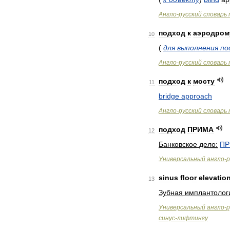
Англо
-
русский
словарь
подход
к
аэродром
10
(
для
выполнения
по
Англо
-
русский
словарь
подход
к
мосту
11
bridge
approach
Англо
-
русский
словарь
подход
ПРИМА
12
Банковское
дело:
ПР
Универсальный
англо
-
р
sinus
floor
elevatio
13
Зубная
имплантолог
Универсальный
англо
-
р
синус
-
лифтингу