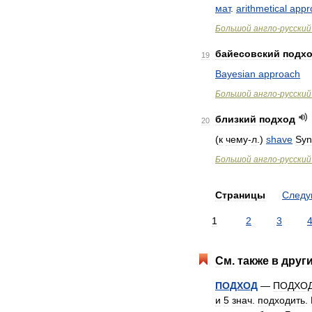
мат
.
arithmetical
appr
Большой
англо
-
русский
байесовский
подх
19
Bayesian
approach
Большой
англо
-
русский
близкий
подход
20
(
к
чему
-
л
.)
shave
Syn
Большой
англо
-
русский
Страницы
След
1
2
3
См
.
также
в
друг
ПОДХОД
—
ПОДХО
и
5
знач
.
подходить
.