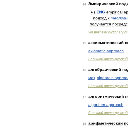
Эмпирический
под
14
♦
(
ENG
empirical
ap
подход
к
теологи
получается
посредс
Westminster
dictionary
of
аксиоматический
п
15
axiomatic
approach
Большой
англо
-
русский
алгебраический
по
16
мат
.
algebraic
approa
Большой
англо
-
русский
алгоритмический
п
17
algorithm
approach
Большой
англо
-
русский
арифметический
п
18