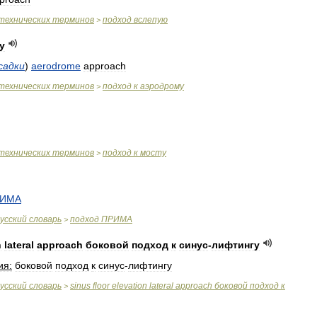
технических
терминов
подход
вслепую
>
у
садки
)
aerodrome
approach
технических
терминов
подход
к
аэродрому
>
технических
терминов
подход
к
мосту
>
ИМА
усский
словарь
подход
ПРИМА
>
n
lateral
approach
боковой
подход
к
синус
-
лифтингу
ия:
боковой
подход
к
синус
-
лифтингу
усский
словарь
sinus
floor
elevation
lateral
approach
боковой
подход
к
>