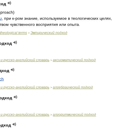
ход
proach
)
и
,
при
к
-
ром
знание
,
используемое
в
теологических
целях
,
твом
чувственного
восприятия
или
опыта
.
theological
terms
Эмпирический
подход
>
одход
и
русско
-
английский
словарь
аксиоматический
подход
>
дход
ch
и
русско
-
английский
словарь
алгебраический
подход
>
одход
и
русско
-
английский
словарь
алгоритмический
подход
>
одход