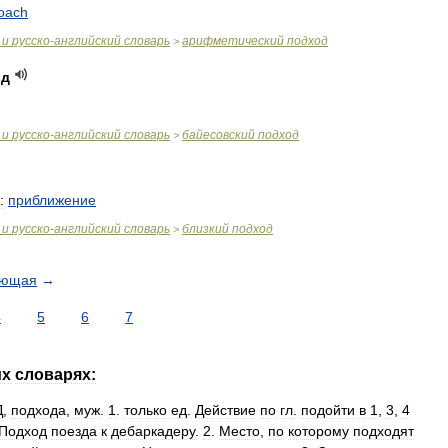
oach
и
русско
-
английский
словарь
арифметический
подход
>
од
и
русско
-
английский
словарь
байесовский
подход
>
:
приближение
и
русско
-
английский
словарь
близкий
подход
>
ующая
→
4
5
6
7
их
словарях:
Д
,
подхода
,
муж
.
1
.
только
ед
.
Действие
по
гл
.
подойти
в
1
,
3
,
4
Подход
поезда
к
дебаркадеру
.
2
.
Место
,
по
которому
подходят