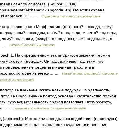
means
of
entry
or
access
. (
Source:
CEDa
)
opa
.
eu
/
gemet
/
alphabetic
?
langcode
=
en
]
Тематики
охрана
EN
approach
DE
… …
Справочник
технического
переводчика
употр
.
сравн
.
часто
Морфология:
(
нет
)
чего
?
подхода
,
чему
?
подход
,
чем
?
подходом
,
о
чём
?
о
подходе
;
мн
.
что
?
подходы
,
,
чему
?
подходам
, (
вижу
)
что
?
подходы
,
чем
?
подходами
,
о
… …
Толковый
словарь
Дмитриева
roach
1
.
На
определенном
этапе
Эриксон
заменил
термин
ика
»
словом
«
подход
».
Он
подразумевал
под
этим
,
что
ять
определенные
рецепты
и
начинает
работать
в
чностью
,
которая
является
… …
Новый
гипноз:
глоссарий
,
принципы
и
новскую
гипнотерапию
подход
•
изменение
искать
новые
подходы
•
модальность
,
одход
•
начало
,
знание
подход
основан
•
касательство
подход
сть
,
субъект
,
модальность
подход
позволяет
•
возможность
,
ь
… …
Глагольной
сочетаемости
непредметных
имён
д
(
approach
)
:
Метод
или
определенные
действия
(
процедуры
),
редпринимаемые
для
выполнения
задания
или
решения