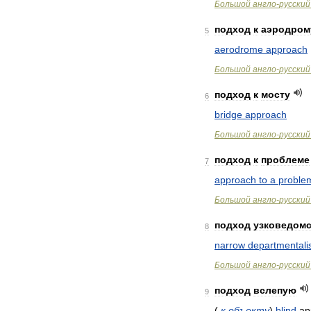
Большой
англо
-
русский
подход
к
аэродром
5
aerodrome
approach
Большой
англо
-
русский
подход
к
мосту
6
bridge
approach
Большой
англо
-
русский
подход
к
проблеме
7
approach
to
a
proble
Большой
англо
-
русский
подход
узковедом
8
narrow
departmental
Большой
англо
-
русский
подход
вслепую
9
(
к
объекту
)
blind
ap