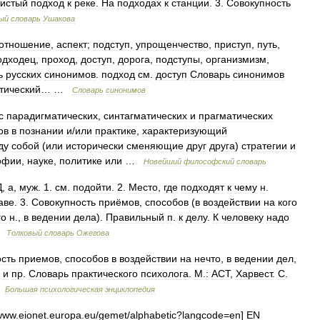
истый
подход
к
реке
.
На
подходах
к
станции
.
3
.
Совокупность
ый
словарь
Ушакова
отношение
,
аспект
;
подступ
,
упрощенчество
,
приступ
,
путь
,
одходец
,
проход
,
доступ
,
дорога
,
подступы
,
организмизм
,
ь
русских
синонимов
.
подход
см
.
доступ
Словарь
синонимов
тический
… …
Словарь
синонимов
с
парадигматических
,
синтагматических
и
прагматических
ов
в
познании
и
/
или
практике
,
характеризующий
ду
собой
(
или
исторически
сменяющие
друг
друга
)
стратегии
и
офии
,
науке
,
политике
или
…
Новейший
философский
словарь
Д
,
а
,
муж
.
1
.
см
.
подойти
.
2
.
Место
,
где
подходят
к
чему
н
.
аве
.
3
.
Совокупность
приёмов
,
способов
(
в
воздействии
на
кого
го
н
.,
в
ведении
дела
).
Правильный
п
.
к
делу
.
К
человеку
надо
…
Толковый
словарь
Ожегова
ость
приемов
,
способов
в
воздействии
на
нечто
,
в
ведении
дел
,
и
пр
.
Словарь
практического
психолога
.
М
.
:
АСТ
,
Харвест
.
С
.
…
Большая
психологическая
энциклопедия
www
.
eionet
.
europa
.
eu
/
gemet
/
alphabetic
?
langcode
=
en
]
EN