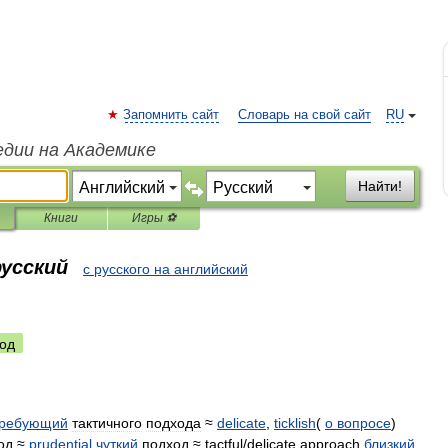
Запомнить сайт
Словарь на свой сайт
RU
едии на Академике
Найти!
Книги
Игры ⚽
русский
с русского на английский
од
требующий
тактичного
подхода
≈
delicate
,
ticklish
(
о
вопросе
)
од
≈
prudential
чуткий
подход
≈
tactful
/
delicate
approach
близкий