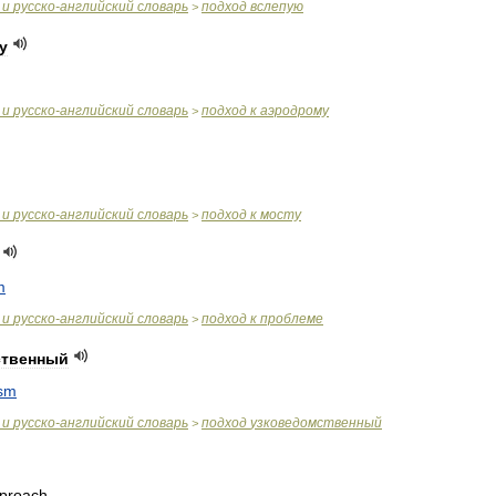
и
русско
-
английский
словарь
подход
вслепую
>
у
и
русско
-
английский
словарь
подход
к
аэродрому
>
и
русско
-
английский
словарь
подход
к
мосту
>
m
и
русско
-
английский
словарь
подход
к
проблеме
>
ственный
ism
и
русско
-
английский
словарь
подход
узковедомственный
>
proach