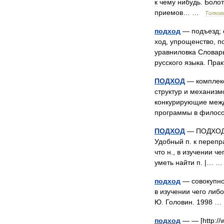
к
чему
нибудь
.
Болот
приемов
… …
Толков
подход
—
подъезд
;
ход
,
упрощенство
,
п
уравниловка
Словар
русского
языка
.
Прак
ПОДХОД
—
комплек
структур
и
механизм
конкурирующие
меж
программы
в
филос
ПОДХОД
—
ПОДХО
Удобный
п
.
к
перепр
что
н
.,
в
изучении
че
уметь
найти
п
. |… 
подход
—
совокупн
в
изучении
чего
либо
Ю
.
Головин
.
1998
подход
— — [
http:
//