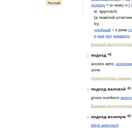
Русский
подход
≈ (
к
чему
-
л
.)
м
.
approach
;
(
в
тяжёлой
атлетик
try
;
удобный
~
к
реке
c
у
неё
нет
никакого
Большой
англо
-
русский
подход
2
access
авто
,
accessw
zone
Англо
-
русский
словарь
подход
валовой
3
gross
-
numbers
appro
Большой
англо
-
русский
подход
вслепую
4
blind
approach