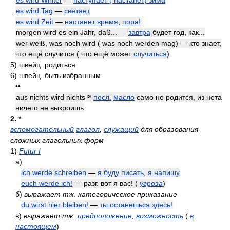
es wird Winter
—
наступает ( настанет) зима
es wird Tag
—
светает
es wird Zeit
—
настанет
время
;
пора!
morgen wird es ein Jahr, daß... —
завтра
будет год, как...
wer weiß, was noch wird ( was noch werden mag) — кто знает,
что ещё случится ( что ещё может
случиться
)
5)
швейц. родиться
6)
швейц. быть избранным
••
aus nichts wird nichts ≈
посл.
масло
само не родится, из нета
ничего не выкроишь
2.
*
вспомогательный
глагол
,
служащий
для образования
сложных глагольных форм
1)
Futur I
а)
ich werde
schreiben
—
я буду
писать
,
я напишу
euch werde ich!
— разг. вот я вас!
(
угроза
)
б)
выражает тж. категорическое приказание
du wirst hier bleiben!
—
ты останешься здесь!
в)
выражает тж.
предположение
,
возможность
(
в
настоящем
)