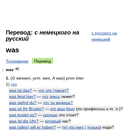
Перевод:
с немецкого на
с русского на
русский
немецкий
was
Толкование
Перевод
was
1
1.
(
G
wessen,
уст.
wes,
A
was)
pron inter
1)
что
was ist das?
—
что это (такое)?
was liegt hier?
—
что
здесь
лежит?
was siehst du?
—
что ты видишь?
was ist Ihr Bruder?
—
кто ваш
брат
(
по профессии и т. п.
)
?
was kostet es?
—
сколько
это стоит?
was ist die Uhr?
—
который
час?
was (alles) will er haben?
—
(и) что ему (
только
) надо?