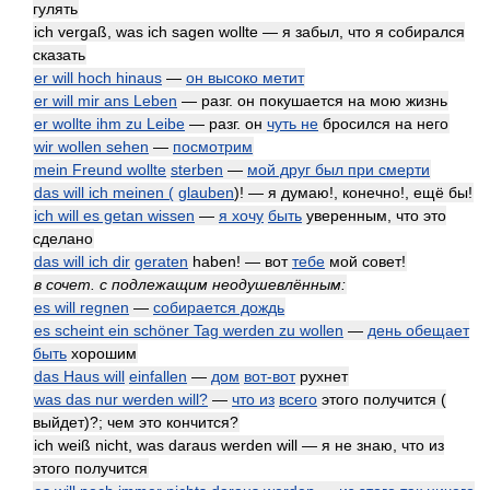
гулять
ich vergaß, was ich sagen wollte — я забыл, что я собирался
сказать
er will hoch hinaus
—
он высоко метит
er will mir ans Leben
— разг. он покушается на мою жизнь
er wollte ihm zu Leibe
— разг. он
чуть не
бросился на него
wir wollen sehen
—
посмотрим
mein Freund wollte
sterben
—
мой друг был при смерти
das will ich meinen (
glauben
)! — я думаю!, конечно!, ещё бы!
ich will es getan wissen
—
я хочу
быть
уверенным, что это
сделано
das will ich dir
geraten
haben! — вот
тебе
мой совет!
в сочет. с подлежащим неодушевлённым:
es will regnen
—
собирается дождь
es scheint ein schöner Tag werden zu wollen
—
день обещает
быть
хорошим
das Haus will
einfallen
—
дом
вот-вот
рухнет
was das nur werden will?
—
что из
всего
этого получится (
выйдет)?; чем это кончится?
ich weiß nicht, was daraus werden will — я не знаю, что из
этого получится