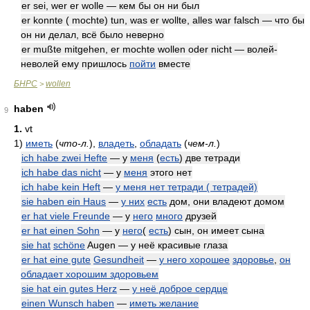
er sei, wer er wolle — кем бы он ни был
er konnte ( mochte) tun, was er wollte, alles war falsch — что бы
он ни делал, всё было неверно
er mußte mitgehen, er mochte wollen oder nicht — волей-
неволей ему пришлось
пойти
вместе
БНРС
wollen
>
haben
9
1.
vt
1)
иметь
(
что-л.
)
,
владеть
,
обладать
(
чем-л.
)
ich habe zwei Hefte
— у
меня
(
есть
) две тетради
ich habe das nicht
— у
меня
этого нет
ich habe kein Heft
—
у меня нет тетради ( тетрадей)
sie haben ein Haus
—
у них
есть
дом, они владеют домом
er hat viele Freunde
— у
него
много
друзей
er hat einen Sohn
— у
него
(
есть
) сын, он имеет сына
sie hat
schöne
Augen — у неё красивые глаза
er hat eine gute
Gesundheit
—
у него хорошее
здоровье
,
он
обладает хорошим здоровьем
sie hat ein gutes Herz
—
у неё доброе сердце
einen Wunsch haben
—
иметь желание