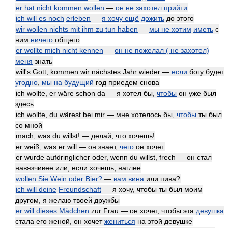
er hat nicht kommen wollen
—
он не захотел прийти
ich will es noch
erleben
—
я хочу ещё
дожить
до этого
wir wollen nichts mit ihm zu tun haben
—
мы не хотим
иметь
с
ним
ничего
общего
er wollte mich nicht kennen
—
он не пожелал ( не захотел)
меня
знать
will's Gott, kommen wir nächstes Jahr wieder —
если
богу будет
угодно
,
мы на
будущий
год приедем снова
ich wollte, er wäre schon da — я хотел бы,
чтобы
он уже был
здесь
ich wollte, du wärest bei mir — мне хотелось бы,
чтобы
ты был
со мной
mach, was du willst! — делай, что хочешь!
er weiß, was er will — он знает,
чего
он хочет
er wurde aufdringlicher oder, wenn du willst, frech — он стал
навязчивее или, если хочешь, наглее
wollen Sie Wein oder Bier?
—
вам
вина
или пива?
ich will deine
Freundschaft
— я хочу, чтобы ты был моим
другом, я желаю твоей дружбы
er will dieses
Mädchen
zur Frau — он хочет, чтобы эта
девушка
стала его женой, он хочет
жениться
на этой девушке