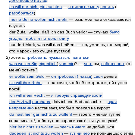
дело пошло на лад
es will nur nicht
einleuchten
—
я никак не могу
понять
(
разобраться
)
meine Beine wollen nicht mehr
— разг. мои ноги отказываются
служить
der Zufall wollte, daß ich das Buch verlor — случаю
было
угодно
,
чтобы я потерял книгу
hundert Mark, was will das heißen! — подумаешь, сто марок!,
сто марок - это сущие пустяки!
2)
хотеть,
требовать
;
нуждаться
;
пытаться
was wollen Sie
eigentlich
(
von mir
)? —
чего
вы,
собственно
, (от
меня) хотите?
er wollte sein Geld
—
он требовал (
назад
)
свои
деньги
sie will ihre Ruhe
— она хочет, чтоб её не трогали; ей нужен
покой
ich will mein Recht
—
я требую справедливости
der Arzt will
durchaus
, daß ich ein Bad aufsuche —
врач
непременно
настаивает, чтобы я поехал на курорт
du hast hier gar nichts zu wollen!
— твоего мнения тут не
спрашивают!, тебя тут не спрашивают!, ты тут не указ!
hier ist nichts zu wollen
—
здесь
ничего
не добьёшься
dagegen ist nichts zu wollen
—
тут
ничего
не попишешь; с этим