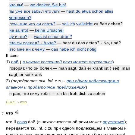
что вы!
—
wo denken Sie hin!
ты уже все забыл что ли?
—
hast du etwa schon alles
vergessen?
лечь мне что ли спать?
—
soll ich
vielleicht
zu Bett gehen?
не за что!
—
keine Ursache!
ну и что?
—
was ist schon dran?
это ты сделал? - А что?
— hast du das getan? - Na, und?
это мне ни к чему
—
das habe ich nicht nötig
II
союз
1)
daß
(
в начале косвенной речи может опускаться
)
говорят, что он болен — man sagt, daß er krank ist ( sei), man
sagt, er sei krank
2)
(
передается
тж. Inf.
с
zu -
при одном подлежащем в
главном и придаточном предложениях
)
я рад, что вижу тебя — ich bin froh dich zu sehen
БНРС
что
>
что
7
что II
союз
daß (в начале косвенной речи может
опускаться
);
передаётся тж. Inf. с zu при одном подлежащем в главном и
придаточном предложениях говорят, что он болен man sagt,