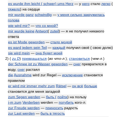
es wurde ihm leicht ( schwer) ums Herz
— у
него
стало
легко
(
тяжело
) на сердце
mir wurde ganz
schwindlig
—
у меня сильно закружилась
голова
wie wird mir?
—
что со мной?
mir wurde keine
Antwort
(
zuteil
) — я не получил никакого
ответа
es ist Mode geworden
—
стало модой
es ward jedem sein Teil
—
каждый
получил своё ( свою долю)
sie wird mein
—
она будет моей
2)
(
zu D
)
превращаться
(
во что-л.
)
;
становиться
(
чем-л.
)
der Schnee ist zu Wasser geworden
—
снег
превратился в
воду,
снег
растаял
die
Ausnahme
wird zur Regel —
исключение
становится
правилом
er wird mir immer mehr zum
Rätsel
—
он всё
больше
становится для меня загадкой
zum Segen werden
—
быть (
пойти
) на пользу
j-m zum
Verderben
werden —
погубить
кого-л.
zur Freude werden
—
приносить
радость
zur Last werden
—
быть в тягость