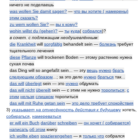
ничего не поделаешь
was wollen Sie damit sagen?
—
что вы хотите ( намерены)
этим сказать?
zu wem wollen Sie?
—
вы к кому?
wohin willst du (gehen)?
—
ты
куда
(
собрался
)?
в сочет. с подлежащим неодушевлённым:
die
Krankheit
will
sorgfältig
behandelt sein —
болезнь
требует
тщательного лечения
diese
Pflanze
will trockenen Boden — этому растению нужна
сухая почва
das Ding will so angefaßt sein... — эту
вещь
нужно
брать
следующим образом
...; за это дело
нужно
браться
так...
das will
überlegt
sein — это
нужно
обдумать
das will nicht
übereilt
sein — с этим не нужно
торопиться
;
с
этим
нельзя
слишком
торопиться
das will mit Ruhe getan sein
—
это дело требует спокойствия
3)
указывает на отнесённость действия к будущему
хотеть,
собираться
,
намереваться
er will ein Buch
darüber
schreiben
—
он хочет ( собирается)
написать
об этом
книгу
ich wollte eben
spazierengehen
— я
только что
собрался