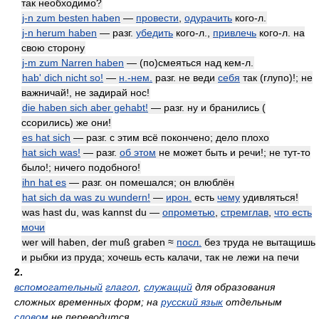
так необходимо?
j-n zum besten haben
—
провести
,
одурачить
кого-л.
j-n herum haben
— разг.
убедить
кого-л.,
привлечь
кого-л. на
свою сторону
j-m zum Narren haben
— (по)смеяться над кем-л.
hab' dich nicht so!
—
н.-нем.
разг. не веди
себя
так (глупо)!; не
важничай!, не задирай нос!
die haben sich aber gehabt!
— разг. ну и бранились (
ссорились) же они!
es hat sich
— разг. с этим всё покончено; дело плохо
hat sich was!
— разг.
об этом
не может быть и речи!; не тут-то
было!; ничего подобного!
ihn hat es
— разг. он помешался; он влюблён
hat sich da was zu wundern!
—
ирон.
есть
чему
удивляться!
was hast du, was kannst du —
опрометью
,
стремглав
,
что есть
мочи
wer will haben, der muß graben ≈
посл.
без труда не вытащишь
и рыбки из пруда; хочешь есть калачи, так не лежи на печи
2.
вспомогательный
глагол
,
служащий
для образования
сложных временных форм; на
русский язык
отдельным
словом
не переводится