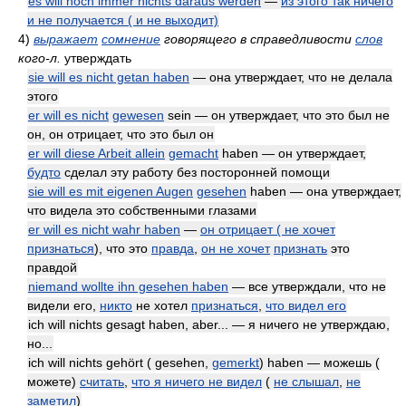
es will noch immer nichts daraus werden
—
из этого так ничего
и не получается ( и не выходит)
4)
выражает
сомнение
говорящего в справедливости
слов
кого-л.
утверждать
sie will es nicht getan haben
— она утверждает, что не делала
этого
er will es nicht
gewesen
sein — он утверждает, что это был не
он, он отрицает, что это был он
er will diese Arbeit allein
gemacht
haben — он утверждает,
будто
сделал эту работу без посторонней помощи
sie will es mit eigenen Augen
gesehen
haben — она утверждает,
что видела это собственными глазами
er will es nicht wahr haben
—
он отрицает ( не хочет
признаться
), что это
правда
,
он не хочет
признать
это
правдой
niemand wollte ihn gesehen haben
— все утверждали, что не
видели его,
никто
не хотел
признаться
,
что видел его
ich will nichts gesagt haben, aber... — я ничего не утверждаю,
но...
ich will nichts gehört ( gesehen,
gemerkt
) haben — можешь (
можете)
считать
,
что я ничего не видел
(
не слышал
,
не
заметил
)