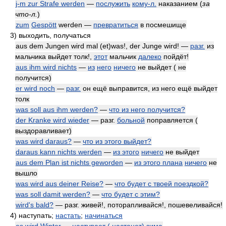
j-m zur Strafe werden
—
послужить
кому-л.
наказанием
(
за
что-л.
)
zum
Gespött
werden —
превратиться
в посмешище
3)
выходить, получаться
aus dem Jungen wird mal (et)was!, der Junge wird! —
разг.
из
мальчика выйдет толк!,
этот
мальчик
далеко
пойдёт!
aus ihm wird nichts
—
из
него
ничего
не выйдет ( не
получится)
er wird noch
—
разг.
он ещё выправится, из него ещё выйдет
толк
was soll aus ihm werden?
—
что из него получится?
der Kranke wird wieder
— разг.
больной
поправляется (
выздоравливает)
was wird daraus?
—
что из этого выйдет?
daraus kann nichts werden
—
из этого
ничего
не выйдет
aus dem Plan ist nichts geworden
—
из этого плана
ничего
не
вышло
was wird aus deiner Reise?
—
что будет с твоей поездкой?
was soll damit werden?
—
что будет с этим?
wird's bald?
— разг. живей!, поторапливайся!, пошевеливайся!
4)
наступать;
настать
;
начинаться