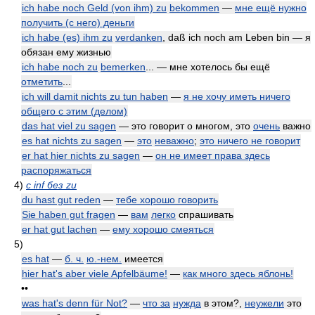
ich habe noch Geld (von ihm) zu
bekommen
—
мне ещё нужно
получить (с него) деньги
ich habe (es) ihm zu
verdanken
, daß ich noch am Leben bin — я
обязан ему жизнью
ich habe noch zu
bemerken
... — мне хотелось бы ещё
отметить
...
ich will damit nichts zu tun haben
—
я не хочу иметь ничего
общего с этим (делом)
das hat viel zu sagen
— это говорит о многом, это
очень
важно
es hat nichts zu sagen
—
это
неважно
;
это ничего не говорит
er hat hier nichts zu sagen
—
он не имеет права здесь
распоряжаться
4)
с inf без zu
du hast gut reden
—
тебе хорошо говорить
Sie haben gut fragen
—
вам
легко
спрашивать
er hat gut lachen
—
ему хорошо смеяться
5)
es hat
—
б. ч.
ю.-нем.
имеется
hier hat's aber viele Apfelbäume!
—
как много здесь яблонь!
••
was hat's denn für Not?
—
что за
нужда
в этом?,
неужели
это