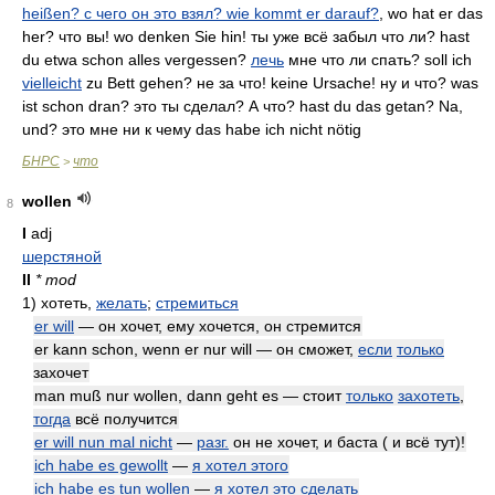
heißen? с чего он это взял? wie kommt er darauf?
, wo hat er das
her? что вы! wo denken Sie hin! ты уже всё забыл что ли? hast
du etwa schon alles vergessen?
лечь
мне что ли спать? soll ich
vielleicht
zu Bett gehen? не за что! keine Ursache! ну и что? was
ist schon dran? это ты сделал? А что? hast du das getan? Na,
und? это мне ни к чему das habe ich nicht nötig
БНРС
что
>
wollen
8
I
adj
шерстяной
II
* mod
1)
хотеть,
желать
;
стремиться
er will
— он хочет, ему хочется, он стремится
er kann schon, wenn er nur will — он сможет,
если
только
захочет
man muß nur wollen, dann geht es — стоит
только
захотеть
,
тогда
всё получится
er will nun mal nicht
—
разг.
он не хочет, и баста ( и всё тут)!
ich habe es gewollt
—
я хотел этого
ich habe es tun wollen
—
я хотел это сделать