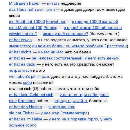
Mißtrauen haben
—
питать
недоверие
das Haus hat zwei Türen
— в доме две двери, дом имеет две
двери
die Stadt hat 10000
Einwohner
—
в городе 10000 жителей
eine Mark hat 100
Pfennig
—
в одной марке 100 пфеннигов
wieviel hat sie?
—
какое у неё состояние?
(
деньги и т. п.
)
er hat etwas
— у него водятся деньжата, у него есть кое-какое
имущество
;
он чем-то болен
;
он чем-то озабочен
(
расстроен
)
er hat nichts
—
у него
ничего
нет; он беден
er hat es
—
он
человек
состоятельный
,
у него есть деньги
er hat es dazu
— у него есть на это средства, он может
потратиться
на это
wir haben's ja!
—
разг.
деньги на это у нас найдутся!; это мы
можем
себе
позволить!
etw. bei sich (
D
) haben — иметь что-л. при себе
er hat kein Geld bei sich
—
у него нет при себе денег
eine
Krankheit
haben —
страдать
какой-л.
болезнью
er hat den Husten
—
у него кашель
sie hat Fieber
—
у неё жар (
температура
)
er hat es im Halse
—
у него не в порядке
горло
,
у него
больное горло