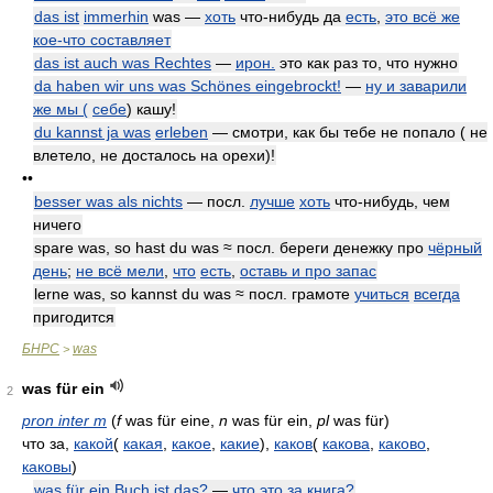
das ist
immerhin
was —
хоть
что-нибудь да
есть
,
это всё же
кое-что составляет
das ist auch was Rechtes
—
ирон.
это как раз то, что нужно
da haben wir uns was Schönes eingebrockt!
—
ну и заварили
же мы (
себе
) кашу!
du kannst ja was
erleben
— смотри, как бы тебе не попало ( не
влетело, не досталось на орехи)!
••
besser was als nichts
— посл.
лучше
хоть
что-нибудь, чем
ничего
spare was, so hast du was ≈ посл. береги денежку про
чёрный
день
;
не всё мели
,
что
есть
,
оставь и про запас
lerne was, so kannst du was ≈ посл. грамоте
учиться
всегда
пригодится
БНРС
was
>
was für ein
2
pron inter m
(
f
was für eine,
n
was für ein,
pl
was für)
что за,
какой
(
какая
,
какое
,
какие
),
каков
(
какова
,
каково
,
каковы
)
was für ein Buch ist das?
—
что это за книга?