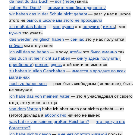
da hast du das Buch
—
вот (
тебе
) книга
haben Sie Dank!
—
примите мою благодарность!
wir haben das in der Schule nicht gehabt
— разг. у нас в школе
этого не
было
,
в школе мы этого не проходили
ich muß das haben
—
мне
нужно
это
получить
(
иметь
); мне
нужно
это узнать
das werden wir gleich haben
—
сейчас
это у нас получится;
сейчас
мы это узнаем
ich will das so haben
— я хочу,
чтобы
это
было
именно
так
das Buch ist hier nicht zu haben
—
книгу
здесь
получить
(
приобрести
)
нельзя
,
здесь
этой книги не имеется
zu haben in allen Geschäften
—
имеется в продаже во всех
магазинах
noch zu haben sein
— разг. быть свободным ( холостым); быть
не замужем
ich habe das von meinem Vater
— это я унаследовал от своего
отца, это у меня от отца
von dem
Vortrag
habe ich aber auch gar nichts gehabt — из
(этого) доклада я
абсолютно
ничего не вынес
was hat er von seinem großen Reichtum?
—
что проку в его
богатстве?
ich habe nichts davon
—
мне нет от этого
никакой
пользы