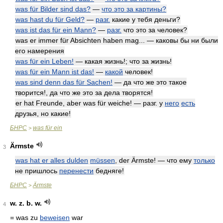
was für Bilder sind das?
—
что это за картины?
was hast du für Geld?
—
разг.
какие у тебя деньги?
was ist das für ein Mann?
—
разг.
что это за человек?
was er immer für Absichten haben mag... — каковы бы ни были
его намерения
was für ein Leben!
— какая жизнь!; что за жизнь!
was für ein Mann ist das!
—
какой
человек!
was sind denn das für Sachen!
— да что же это такое
творится!, да что же это за дела творятся!
er hat Freunde, aber was für weiche! — разг. у
него
есть
друзья, но какие!
БНРС
was für ein
>
Ärmste
3
was hat er alles dulden
müssen
, der Ärmste! — что ему
только
не пришлось
перенести
бедняге!
БНРС
Ärmste
>
w. z. b. w.
4
=
was zu
beweisen
war