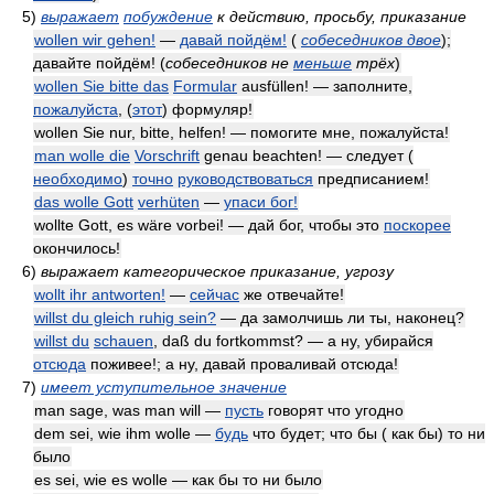
5)
выражает
побуждение
к действию, просьбу, приказание
wollen wir gehen!
—
давай пойдём!
(
собеседников двое
)
;
давайте пойдём!
(
собеседников не
меньше
трёх
)
wollen Sie bitte das
Formular
ausfüllen! — заполните,
пожалуйста
, (
этот
) формуляр!
wollen Sie nur, bitte, helfen! — помогите мне, пожалуйста!
man wolle die
Vorschrift
genau beachten! — следует (
необходимо
)
точно
руководствоваться
предписанием!
das wolle Gott
verhüten
—
упаси бог!
wollte Gott, es wäre vorbei! — дай бог, чтобы это
поскорее
окончилось!
6)
выражает категорическое приказание, угрозу
wollt ihr antworten!
—
сейчас
же отвечайте!
willst du gleich ruhig sein?
— да замолчишь ли ты, наконец?
willst du
schauen
, daß du fortkommst? — а ну, убирайся
отсюда
поживее!; а ну, давай проваливай отсюда!
7)
имеет уступительное значение
man sage, was man will —
пусть
говорят что угодно
dem sei, wie ihm wolle —
будь
что будет; что бы ( как бы) то ни
было
es sei, wie es wolle — как бы то ни было