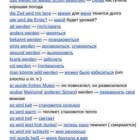
das Wetter ist wieder schön geworden
—
снова
наступила
хорошая погода
die Zeit wird mir lang
—
время
для
меня
тянется долго
wie wird die Ernte?
—
какой
будет урожай?
alt werden
—
(по)стареть
anders werden
—
меняться
bekannt werden
—
познакомиться
einig werden
—
договориться
,
сговориться
gesund werden
—
выздороветь
krank werden
—
заболеть
rot werden
—
(по)краснеть
man könnte wild werden
—
можно
было
взбеситься
(
от
злости и т. п.
)
er wurde frohen Mutes
— он повеселел, он развеселился
andrer
Meinung
(
anderen Sinnes
) werden —
переменить
своё
мнение
es wird kalt
—
становится холодно
es wird warm
— теплеет, становится тепло
es wird hell
—
светает
es wird jetzt früh dunkel
—
теперь
рано
темнеет ( смеркается)
es wird mir
schlecht
—
мне нехорошо
mir wurde heiß
—
меня бросило в жар