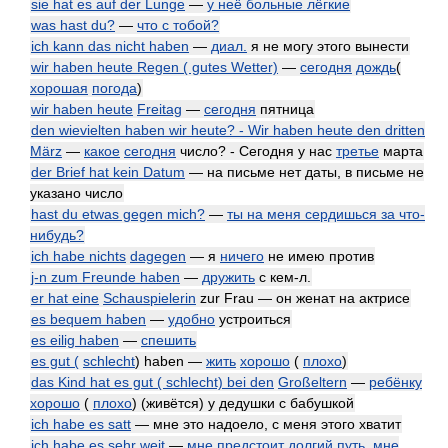
sie hat es auf der Lunge
—
у неё больные лёгкие
was hast du?
—
что с тобой?
ich kann das nicht haben
—
диал.
я не могу этого вынести
wir haben heute Regen ( gutes Wetter)
—
сегодня
дождь
(
хорошая
погода
)
wir haben heute
Freitag
—
сегодня
пятница
den wievielten haben wir heute? - Wir haben heute den dritten
März
—
какое
сегодня
число? - Сегодня у нас
третье
марта
der Brief hat kein Datum
— на письме нет даты, в письме не
указано число
hast du etwas gegen mich?
—
ты на меня сердишься за что-
нибудь?
ich habe nichts
dagegen
— я
ничего
не имею против
j-n zum Freunde haben
—
дружить
с кем-л.
er hat eine
Schauspielerin
zur Frau — он женат на актрисе
es bequem haben
—
удобно
устроиться
es eilig haben
—
спешить
es gut (
schlecht
) haben —
жить
хорошо
(
плохо
)
das Kind hat es gut ( schlecht) bei den
Großeltern
—
ребёнку
хорошо
(
плохо
) (живётся) у дедушки с бабушкой
ich habe es satt
— мне это надоело, с меня этого хватит
ich habe es sehr weit
—
мне предстоит
долгий
путь
,
мне