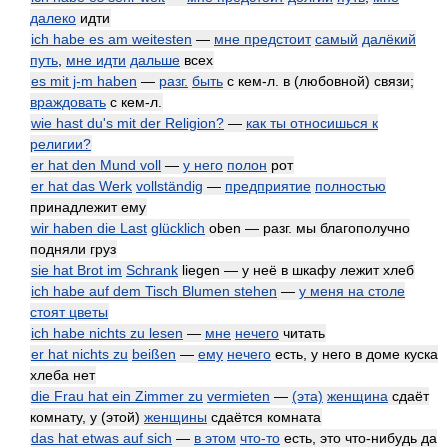
далеко
идти
ich habe es am weitesten
—
мне предстоит
самый
далёкий
путь
,
мне идти
дальше
всех
es mit j-m haben
—
разг.
быть
с кем-л. в (любовной) связи;
враждовать
с кем-л.
wie hast du's mit der Religion?
—
как ты относишься к
религии?
er hat den Mund voll
—
у него
полон
рот
er hat das Werk
vollständig
—
предприятие
полностью
принадлежит ему
wir haben die Last
glücklich
oben — разг. мы благополучно
подняли груз
sie hat Brot im
Schrank
liegen — у неё в шкафу лежит хлеб
ich habe auf dem Tisch Blumen stehen
—
у меня на столе
стоят цветы
ich habe nichts zu lesen
—
мне
нечего
читать
er hat nichts zu
beißen
—
ему
нечего
есть, у него в доме куска
хлеба нет
die Frau hat ein Zimmer zu
vermieten
—
(эта)
женщина
сдаёт
комнату, у (этой)
женщины
сдаётся комната
das hat etwas auf sich
—
в этом
что-то
есть, это что-нибудь да