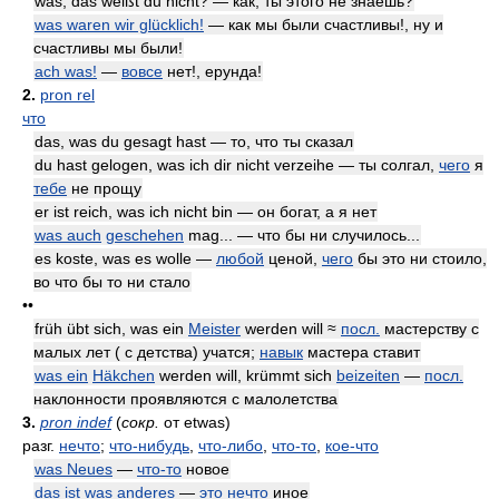
was, das weißt du nicht? — как, ты этого не знаешь?
was waren wir glücklich!
— как мы были счастливы!, ну и
счастливы мы были!
ach was!
—
вовсе
нет!, ерунда!
2.
pron rel
что
das, was du gesagt hast — то, что ты сказал
du hast gelogen, was ich dir nicht verzeihe — ты солгал,
чего
я
тебе
не прощу
er ist reich, was ich nicht bin — он богат, а я нет
was auch
geschehen
mag... — что бы ни случилось...
es koste, was es wolle —
любой
ценой,
чего
бы это ни стоило,
во что бы то ни стало
••
früh übt sich, was ein
Meister
werden will ≈
посл.
мастерству с
малых лет ( с детства) учатся;
навык
мастера ставит
was ein
Häkchen
werden will, krümmt sich
beizeiten
—
посл.
наклонности проявляются с малолетства
3.
pron indef
(
сокр.
от etwas)
разг.
нечто
;
что-нибудь
,
что-либо
,
что-то
,
кое-что
was Neues
—
что-то
новое
das ist was anderes
—
это
нечто
иное