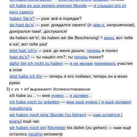
ich habe es aus seinem eigenen Munde
—
я слышал это от
него самого
haben Sie's?
— разг. всё в порядке?
da hast du's!
— разг. дождался своего!
(
о
чём-л.
неприятном
)
,
доигрался-таки!, достукался!
da haben wir's!, da haben wir die Bescherung! ≈
ирон.
вот тебе
и на!, вот тебе раз!
jetzt hab' ich's
— разг. до меня дошло,
теперь
я понял
hast du's?
— ты нашёл это?; ты
теперь
понял?
dafür bin ich nicht zu haben
—
я не желаю
принимать
участия
в этом
jetzt habe ich ihn
— теперь я его поймал, теперь он в моих
руках
3)
с zu + inf выражает долженствование
ich habe zu... — мне
нужно
...,
я должен
...
ich habe noch zu
arbeiten
—
мне ещё нужно ( я ещё должен)
поработать
wir haben noch eine Stunde (zu fahren)
—
нам остаётся (
ехать
) ещё час
wir haben noch ein
Kilometer
bis dahin (zu gehen) — нам ещё
осталось
пройти
километр