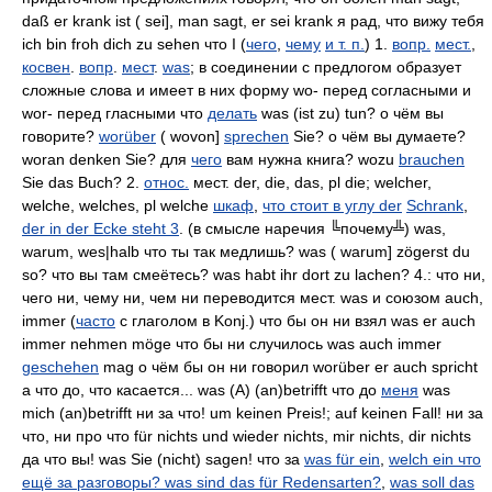
daß er krank ist ( sei], man sagt, er sei krank я рад, что вижу тебя
ich bin froh dich zu sehen что I (
чего
,
чему
и т. п.
) 1.
вопр.
мест.
,
косвен
.
вопр
.
мест
.
was
; в соединении с предлогом образует
сложные слова и имеет в них форму wo- перед согласными и
wor- перед гласными что
делать
was (ist zu) tun? о чём вы
говорите?
worüber
( wovon]
sprechen
Sie? о чём вы думаете?
woran denken Sie? для
чего
вам нужна книга? wozu
brauchen
Sie das Buch? 2.
относ.
мест. der, die, das, pl die; welcher,
welche, welches, pl welche
шкаф
,
что стоит в углу der
Schrank
,
der in der Ecke steht 3
. (в смысле наречия ╚почему╩) was,
warum, wes|halb что ты так медлишь? was ( warum] zögerst du
so? что вы там смеётесь? was habt ihr dort zu lachen? 4.: что ни,
чего ни, чему ни, чем ни переводится мест. was и союзом auch,
immer (
часто
с глаголом в Konj.) что бы он ни взял was er auch
immer nehmen möge что бы ни случилось was auch immer
geschehen
mag о чём бы он ни говорил worüber er auch spricht
а что до, что касается... was (A) (an)betrifft что до
меня
was
mich (an)betrifft ни за что! um keinen Preis!; auf keinen Fall! ни за
что, ни про что für nichts und wieder nichts, mir nichts, dir nichts
да что вы! was Sie (nicht) sagen! что за
was für ein
,
welch ein что
ещё за разговоры? was sind das für Redensarten?
,
was soll das