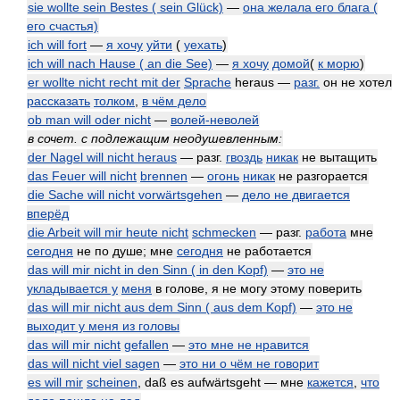
sie wollte sein Bestes ( sein Glück)
—
она желала его блага (
его счастья)
ich will fort
—
я хочу
уйти
(
уехать
)
ich will nach Hause ( an die See)
—
я хочу
домой
(
к морю
)
er wollte nicht recht mit der
Sprache
heraus —
разг.
он не хотел
рассказать
толком
,
в чём дело
ob man will oder nicht
—
волей-неволей
в сочет. с подлежащим неодушевленным:
der Nagel will nicht heraus
— разг.
гвоздь
никак
не вытащить
das Feuer will nicht
brennen
—
огонь
никак
не разгорается
die Sache will nicht vorwärtsgehen
—
дело не двигается
вперёд
die Arbeit will mir heute nicht
schmecken
— разг.
работа
мне
сегодня
не по душе; мне
сегодня
не работается
das will mir nicht in den Sinn ( in den Kopf)
—
это не
укладывается у
меня
в голове, я не могу этому поверить
das will mir nicht aus dem Sinn ( aus dem Kopf)
—
это не
выходит у меня из головы
das will mir nicht
gefallen
—
это мне не нравится
das will nicht viel sagen
—
это ни о чём не говорит
es will mir
scheinen
, daß es aufwärtsgeht — мне
кажется
,
что