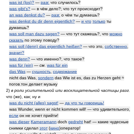
was ist (los)?
—
разг.
что случилось?
was gibt's?
— в чём дело?; что тут происходит?
an was denkst du?
—
разг.
о чём ты думаешь?
was denkst du dir denn eigentlich?
—
и что
только
ты
думаешь?
was soll man dazu sagen?
— что тут скажешь?, что
можно
сказать
по этому поводу?
was soll (denn) das eigentlich heißen?
— что это,
собственно
,
значит?
was denn?
— что именно?, что такое?
was für (ein)
—
см.
was für ein
das Was
—
сущность
,
содержание
nicht das Was,
sondern
das Wie ist es, das zu Herzen geht ≈
погов.тон делает музыку
2)
в роли усилительной или восклицательной частицы разг.
что (же), как; ну и
was du nicht (alles) sagst!
—
да что ты говоришь!
was Wunder, wenn er nicht kommen will! — что удивительного,
если
он не хочет прийти!
was dieser
Kameramann
doch
gedreht
hat! — какие чудесные
снимки сделал
этот
(
кино
)оператор!