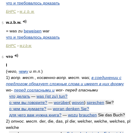
что и требовалось доказать
БНРС
w. z. b. w.
>
w.z.b.w.
5
=
was zu
beweisen
war
что и требовалось доказать
БНРС
w.z.b.w.
>
что
6
I
(
чего,
чему
и т.п.
)
1)
вопр. мест.
,
косвенно-вопр. мест.
was;
в соединении с
предлогом образует сложные слова и имеет в них форму
wo-
перед согласными и
wor-
перед гласными
что
делать
—
was (ist zu) tun?
о чем вы говорите?
—
worüber
(
wovon
)
sprechen
Sie?
о чем вы думаете?
—
woran denken Sie?
для чего вам нужна книга?
—
wozu
brauchen
Sie das Buch?
2)
относ. мест.
der, die, das, pl die; welcher, welche, welches, pl
welche