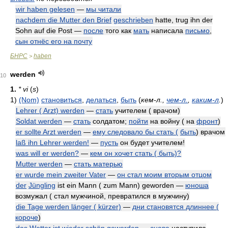
wir haben gelesen
—
мы читали
nachdem die Mutter den Brief
geschrieben
hatte, trug ihn der
Sohn auf die Post —
после
того как
мать
написала
письмо
,
сын отнёс его на почту
БНРС
haben
>
werden
10
1.
* vi
(
s
)
1)
(Nom)
становиться
,
делаться
,
быть
(
кем-л.,
чем-л.
,
каким-л
.
)
Lehrer ( Arzt) werden
—
стать
учителем ( врачом)
Soldat werden
—
стать
солдатом;
пойти
на войну ( на
фронт
)
er sollte Arzt werden
—
ему следовало бы стать (
быть
) врачом
laß ihn Lehrer werden!
—
пусть
он будет учителем!
was will er werden?
—
кем он хочет стать ( быть)?
Mutter werden
—
стать матерью
er wurde mein zweiter Vater
—
он стал моим вторым отцом
der
Jüngling
ist ein Mann ( zum Mann) geworden —
юноша
возмужал ( стал мужчиной, превратился в мужчину)
die Tage werden länger ( kürzer)
—
дни становятся длиннее (
короче
)