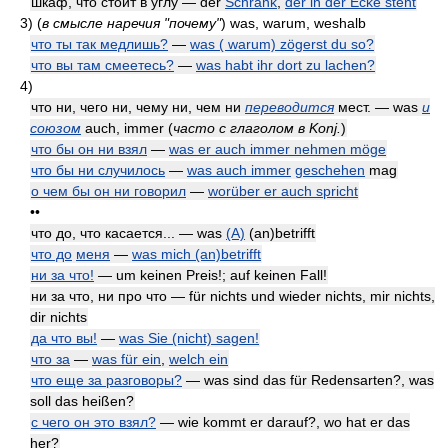
шкаф, что стоит в углу — der
Schrank
,
der in der Ecke steht
3)
(
в смысле наречия "почему"
)
was, warum, weshalb
что ты так медлишь?
—
was ( warum) zögerst du so?
что вы там смеетесь?
—
was habt ihr dort zu lachen?
4)
что ни, чего ни, чему ни, чем ни
переводится
мест. — was
и
союзом
auch, immer
(
часто с глаголом в Konj.
)
что бы он ни взял
—
was er auch immer nehmen möge
что бы ни случилось
—
was auch immer
geschehen
mag
о чем бы он ни говорил
—
worüber er auch spricht
••
что до, что касается... — was
(A)
(an)betrifft
что до
меня
—
was mich (an)betrifft
ни за что!
— um keinen Preis!; auf keinen Fall!
ни за что, ни про что — für nichts und wieder nichts, mir nichts,
dir nichts
да что вы!
—
was Sie (nicht) sagen!
что за
—
was für ein
,
welch ein
что еще за разговоры?
— was sind das für Redensarten?, was
soll das heißen?
с чего он это взял?
— wie kommt er darauf?, wo hat er das
her?