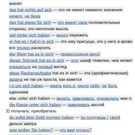
значит
das hat nichts auf sich
— это не имеет никакого значения;
ничего
,
не беда
das hat etwas für sich
—
это имеет
свои
положительные
стороны; это неплохая мысль
viel hinter sich haben
—
много
пережить
er hat es ( hat's) in sich
— это ему присуще, это у него в крови;
его
трудно
раскусить
der Wein hat es in sich!
—
превосходное вино!
dieser Schrank hat es in sich
—
этот
шкаф тяжелее, чем может
показаться
на
первый
взгляд
diese
Rechenaufgabe
hat es in sich — эта (арифметическая)
задача
не так уж проста, как кажется
j-n um sich haben
—
иметь
кого-л.
около
себя
,
не
быть
одиноким
etw. unter sich haben —
ведать
,
заведовать
,
руководить
чем-л.
die Kasse unter sich haben
—
заведовать
кассой
2)
получать; приобретать
du sollst dein Geld morgen haben
—
ты получишь (
свои
)
деньги завтра
was wollen Sie haben?
—
что вам угодно?