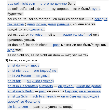
das soll nicht sein
—
этого не
должно
быть
es sei!, sei's!, sei's drum! — ну, хорошо!, так и быть!;
пусть
будет так!
sei es heute, sei es morgen, ich muß es doch tun — не
сегодня
,
так завтра
(
днём
позже
,
днём
раньше
), но мне всё же
придётся это
сделать
;..
sei es, daß er
verreisen
mußte.. —
разве
только
(
что
) ему
пришлось уехать
ist das so?, ist doch nicht! —
разг.
может ли это быть?; где там!,
куда
там!
es ist nicht so, es ist nicht an dem — нет, это не так
3)
быть, находиться
er ist da
—
он здесь
er ist nicht da
—
его (здесь) нет
er ist zu Hause
—
он дома
er ist fort
—
он ушёл ( уехал)
er ist in Geschäften
auswärts
—
он уехал ( ушёл) по делам
er ist nach Berlin
—
разг.
он уехал в
Берлин
;
он в Берлине
er ist zu Schiff nach
Frankreich
—
он отбыл на пароходе (
морем) во Францию
sie ist tanzen
— разг. она ушла на танцы