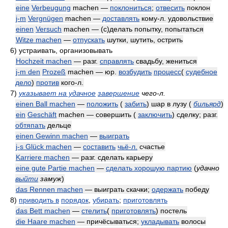
eine
Verbeugung
machen —
поклониться
;
отвесить
поклон
j-m
Vergnügen
machen —
доставлять
кому-л. удовольствие
einen
Versuch
machen — (с)делать попытку, попытаться
Witze machen
—
отпускать
шутки, шутить, острить
6)
устраивать, организовывать
Hochzeit machen
— разг.
справлять
свадьбу, жениться
j-m den
Prozeß
machen — юр.
возбудить
процесс
(
судебное
дело
)
против
кого-л.
7)
указывает на удачное
завершение
чего-л.
einen Ball machen
—
положить
(
забить
) шар в лузу
(
бильярд
)
ein
Geschäft
machen — совершить (
заключить
) сделку; разг.
обтяпать
дельце
einen Gewinn machen
—
выиграть
j-s Glück machen
—
составить
чьё-л.
счастье
Karriere machen
— разг. сделать карьеру
eine gute Partie machen
—
сделать хорошую партию
(
удачно
выйти
замуж
)
das Rennen machen
— выиграть скачки;
одержать
победу
8)
приводить в
порядок
,
убирать
;
приготовлять
das Bett machen
—
стелить
(
приготовлять
) постель
die Haare machen
— причёсываться;
укладывать
волосы