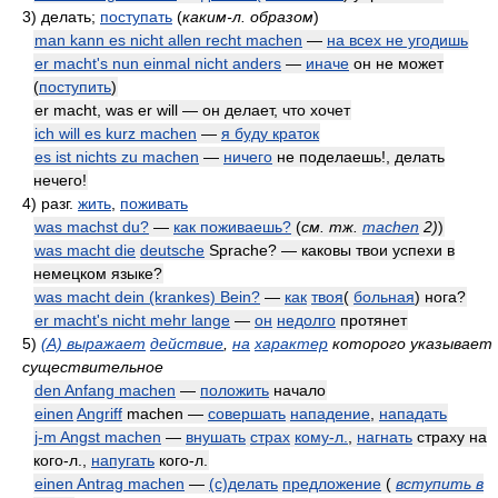
3)
делать;
поступать
(
каким-л. образом
)
man kann es nicht allen recht machen
—
на всех не угодишь
er macht's nun einmal nicht anders
—
иначе
он не может
(
поступить
)
er macht, was er will — он делает, что хочет
ich will es kurz machen
—
я буду краток
es ist nichts zu machen
—
ничего
не поделаешь!, делать
нечего!
4)
разг.
жить
,
поживать
was machst du?
—
как поживаешь?
(
см. тж.
machen
2)
)
was macht die
deutsche
Sprache? — каковы твои успехи в
немецком языке?
was macht dein (krankes) Bein?
—
как
твоя
(
больная
) нога?
er macht's nicht mehr lange
—
он
недолго
протянет
5)
(A) выражает
действие
,
на
характер
которого указывает
существительное
den Anfang machen
—
положить
начало
einen
Angriff
machen —
совершать
нападение
,
нападать
j-m Angst machen
—
внушать
страх
кому-л.
,
нагнать
страху на
кого-л.,
напугать
кого-л.
einen Antrag machen
—
(с)делать
предложение
(
вступить в