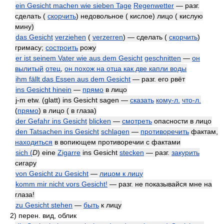
ein Gesicht machen wie sieben Tage
Regenwetter
— разг.
сделать (
скорчить
) недовольное ( кислое) лицо ( кислую
мину)
das Gesicht
verziehen
(
verzerren
) — сделать (
скорчить
)
гримасу;
состроить
рожу
er ist seinem Vater wie aus dem Gesicht
geschnitten
—
он
вылитый
отец
,
он похож на отца как две капли воды
ihm fällt das Essen aus dem Gesicht
— разг. его рвёт
ins Gesicht hinein
—
прямо
в лицо
j-m etw. (glatt) ins Gesicht sagen —
сказать
кому-л.
что-л.
(
прямо
) в лицо ( в глаза)
der Gefahr ins Gesicht
blicken
—
смотреть
опасности в лицо
den Tatsachen ins Gesicht
schlagen
—
противоречить
фактам,
находиться
в вопиющем противоречии с фактами
sich (
D
) eine
Zigarre
ins Gesicht
stecken
— разг.
закурить
сигару
von Gesicht zu Gesicht
—
лицом к лицу
komm mir nicht vors Gesicht!
— разг. не показывайся мне на
глаза!
zu Gesicht stehen
—
быть
к лицу
2)
перен. вид, облик