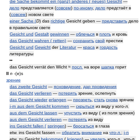
die Sache bekommt ein (ganz) anderes ( neues) Gesicht
—
дело
представляется (
совсем
)
по-иному
,
дело
предстаёт в
(
совсем
) новом свете
einer Sache (
D
) das
richtige
Gesicht geben —
представить
дело
в правильном свете
Gesicht und
Gestalt
gewinnen
—
облечься
в
плоть
и кровь
das Gesicht wahren ( retten)
—
сохранить
свой
престиж
Gesicht und
Gewicht
der
Literatur
—
краса
и
гордость
литературы
••
das Gesicht verrät den Wicht ≈
посл.
на воре
шапка
горит
II
n
-(e)s
зрение
das zweite Gesicht
—
ясновидение
,
дар провидения
das Gesicht
verlieren
—
потерять
зрение, ослепнуть
das Gesicht wieder
erlangen
—
прозреть
,
стать
снова
зрячим
j-m aus dem Gesicht kommen
—
скрыться
из виду у кого-л.
aus dem Gesicht lassen
—
упустить
из виду ( из поля зрения)
aus dem Gesicht verlieren
—
потерять
из виду
ins Gesicht fallen (
springen
) —
бросаться
в глаза
etw. ins Gesicht fassen —
обратить
внимание
на
что-л.
;
j-n
etw. zu Gesicht
bekommen
(
kriegen
) —
увидеть
кого-л., что-л.