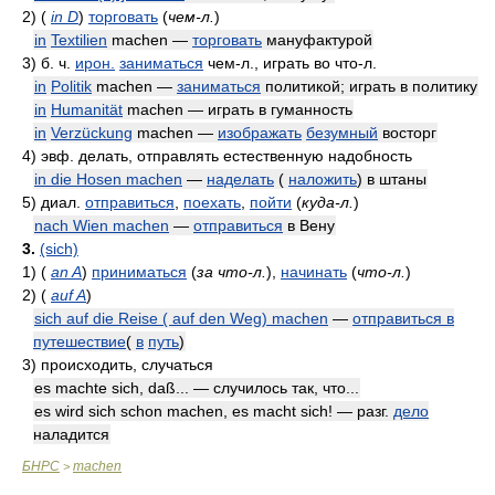
2)
(
in D
)
торговать
(
чем-л.
)
in
Textilien
machen —
торговать
мануфактурой
3)
б. ч.
ирон.
заниматься
чем-л., играть во что-л.
in
Politik
machen —
заниматься
политикой; играть в политику
in
Humanität
machen — играть в гуманность
in
Verzückung
machen —
изображать
безумный
восторг
4)
эвф. делать, отправлять естественную надобность
in die Hosen machen
—
наделать
(
наложить
) в штаны
5)
диал.
отправиться
,
поехать
,
пойти
(
куда-л.
)
nach Wien machen
—
отправиться
в Вену
3.
(sich)
1)
(
an A
)
приниматься
(
за что-л.
)
,
начинать
(
что-л.
)
2)
(
auf A
)
sich auf die Reise ( auf den Weg) machen
—
отправиться в
путешествие
(
в
путь
)
3)
происходить, случаться
es machte sich, daß... — случилось так, что...
es wird sich schon machen, es macht sich! — разг.
дело
наладится
БНРС
machen
>