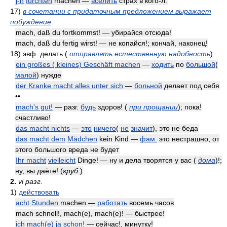
j-n
fürchten
machen —
вселить
страх в кого-л.
17)
в сочетании с придаточным предложением выражает
побуждение
mach, daß du fortkommst! — убирайся отсюда!
mach, daß du fertig wirst! — не копайся!; кончай, наконец!
18)
эвф. делать
(
отправлять естественную надобность
)
ein großes ( kleines) Geschäft machen
—
ходить
по
большой
(
малой
) нужде
der Kranke macht alles unter sich
—
больной
делает под себя
••
mach's gut!
— разг.
будь
здоров!
(
при прощании
)
; пока!
счастливо!
das macht nichts
—
это
ничего
(
не
значит
), это не беда
das macht dem
Mädchen
kein Kind —
фам.
это нестрашно, от
этого большого вреда не будет
Ihr macht
vielleicht
Dinge! — ну и дела творятся у вас
(
дома
)
!;
ну, вы даёте!
(
груб.
)
2.
vi разг.
1)
действовать
acht
Stunden
machen —
работать
восемь часов
mach schnell!, mach(e), mach(e)! — быстрее!
ich mach(e) ja schon!
— сейчас!, минутку!