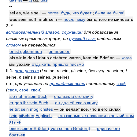
das ist
—
cj
см.
das
••
sei es, wie's sei! —
погов.
будь
,
что
будет!
;
была не была!
was sein muß, muß sein —
посл.
чему
быть, того не миновать
2.
*
вспомогательный
глагол
,
служащий
для образования
сложных временных форм; на
русский язык
отдельным
словом
не переводится
er ist gekommen
—
он пришёл
als wir in den Urlaub gefahren waren, kam ein Brief an —
когда
мы уехали
отдыхать
,
пришло письмо
II
1.
pron poss m
(
f
seine,
n
sein,
pl
seine; без
сущ. m
seiner,
f
seine,
n
seins и seines,
pl
seine)
его;
при указании на
принадлежность
подлежащему
свой
(
своя
,
своё
,
свои
)
sie nahm sein Buch
—
она взяла его книгу
er gab ihr sein Buch
—
он дал ей свою книгу
er tut sein möglichstes
— он делает всё, что в его силах
sein
bißchen
Englisch
—
его скромные познания в английском
языке
einer seiner Brüder ( von seinen Brüdern)
—
один из его
братьев