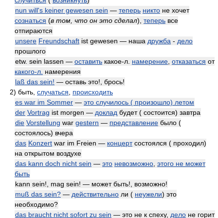
случиться
(
возникнуть
)
nun will's keiner gewesen sein
—
теперь
никто
не хочет
сознаться
(
в том, что он это сделал
)
,
теперь
все
отпираются
unsere
Freundschaft
ist gewesen — наша
дружба
-
дело
прошлого
etw. sein lassen —
оставить
какое-л.
намерение
,
отказаться
от
какого-л.
намерения
laß das sein!
— оставь это!, брось!
2)
быть,
случаться
,
происходить
es war im Sommer
—
это случилось ( произошло) летом
der
Vortrag
ist morgen —
доклад
будет ( состоится) завтра
die
Vorstellung
war
gestern
—
представление
было (
состоялось) вчера
das
Konzert
war im Freien —
концерт
состоялся ( проходил)
на открытом воздухе
das kann doch nicht sein
—
это
невозможно
,
этого не может
быть
kann sein!, mag sein! — может быть!, возможно!
muß das sein?
—
действительно
ли (
неужели
) это
необходимо?
das braucht nicht sofort zu sein
— это не к спеху,
дело
не горит