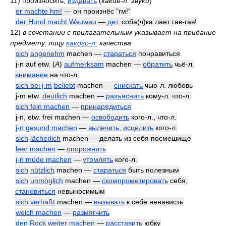
11)
произносить,
издавать
(
какие-л. звуки
)
er machte hm!
— он произнёс "гм!"
der Hund macht Wauwau
—
дет.
соба(ч)ка лает:гав-гав!
12)
в сочетании с прилагательным указывает на придание
предмету, лицу
какого-л.
качества
sich
angenehm
machen —
стараться
понравиться
j-n auf etw. (
A
)
aufmerksam
machen —
обратить
чьё-л.
внимание
на что-л.
sich bei j-m
beliebt
machen —
снискать
чью-л. любовь
j-m etw.
deutlich
machen —
разъяснить
кому-л. что-л.
sich fein machen
—
принарядиться
j-n, etw. frei machen —
освободить
кого-л., что-л.
j-n gesund machen
—
вылечить
,
исцелить
кого-л.
sich
lächerlich
machen — делать из себя посмешище
leer machen
—
опорожнить
j-n müde machen
—
утомлять
кого-л.
sich
nützlich
machen —
стараться
быть полезным
sich
unmöglich
machen —
скомпрометировать
себя;
становиться
невыносимым
sich
verhaßt
machen —
вызывать
к себе ненависть
weich machen
—
размягчить
den Rock weiter machen
—
расставить
юбку