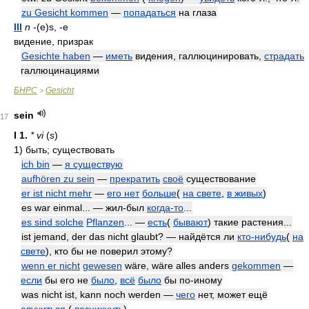
zu Gesicht kommen
—
попадаться
на глаза
III
n
-(e)s, -e
видение, призрак
Gesichte haben
—
иметь
видения, галлюцинировать,
страдать
галлюцинациями
БНРС
Gesicht
>
sein
17
I
1.
* vi
(
s
)
1)
быть; существовать
ich bin
—
я существую
aufhören zu sein
—
прекратить
своё
существование
er ist nicht mehr
—
его нет
больше
(
на свете
,
в живых
)
es war einmal... — жил-был
когда-то
...
es sind solche
Pflanzen
... —
есть
(
бывают
) такие растения...
ist jemand, der das nicht glaubt? — найдётся ли
кто-нибудь
(
на
свете
), кто бы не поверил этому?
wenn er nicht
gewesen
wäre, wäre alles anders
gekommen
—
если
бы его не
было
,
всё
было
бы по-иному
was nicht ist, kann noch werden —
чего
нет, может ещё