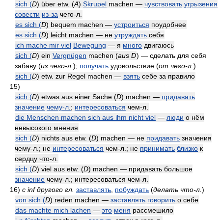
sich (
D
) über etw. (
A
)
Skrupel
machen —
чувствовать
угрызения
совести
из-за
чего-л.
es sich (
D
) bequem machen —
устроиться
поудобнее
es sich (
D
) leicht machen — не
утруждать
себя
ich mache mir viel
Bewegung
— я
много
двигаюсь
sich (
D
) ein
Vergnügen
machen (
aus
D
) — сделать для себя
забаву
(
из чего-л.
)
;
получать
удовольствие
(
от чего-л.
)
sich (
D
) etw. zur Regel machen —
взять
себе за правило
15)
sich (
D
) etwas aus einer Sache (
D
) machen —
придавать
значение
чему-л.
;
интересоваться
чем-л.
die Menschen machen sich aus ihm nicht viel
—
люди
о нём
невысокого мнения
sich (
D
) nichts aus etw. (
D
) machen — не
придавать
значения
чему-л.; не
интересоваться
чем-л.; не
принимать
близко
к
сердцу что-л.
sich (
D
) viel aus etw. (
D
) machen — придавать большое
значение
чему-л.; интересоваться чем-л.
16)
с inf другого гл.
заставлять
,
побуждать
(
делать что-л.
)
von sich (
D
) reden machen —
заставлять
говорить
о себе
das machte mich lachen
—
это
меня
рассмешило