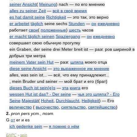
seiner
Ansicht
(
Meinung
) nach — по его мнению
alles zu seiner Zeit
—
всё в своё время
es hat damit seine
Richtigkeit
— это так, это верно
er arbeitet
täglich
seine sechs
Stunden
—
он
ежедневно
работает
свои
(
положенные
)
шесть
часов
er macht täglich seinen
Spaziergang
—
он
ежедневно
совершает свою обычную прогулку
ein Graben, der seine drei Meter breit ist — разг. ров шириной в
добрых три метра
meinem Vater sein Hut
— разг.
шляпа
моего отца
diese seine Ansicht
—
это выраженное им мнение
alles, was sein ist... — всё, что ему принадлежит...
, mein Bruder und seiner — мой брат и его (брат)
dieses Buch ist sein(e)s
—
эта
книга
его
wessen Hut ist das? - Der seine
—
чья это шляпа? - Его
Seine
Majestät
(
Hoheit
,
Durchlaucht
,
Heiligkeit
) — Его
величество
(
высочество
,
сиятельство
,
святейшество
)
2.
pron pers уст.
,
поэт.
G
от
er
и
es
ich gedenke sein
—
я помню о нём
БНРС
sein
>