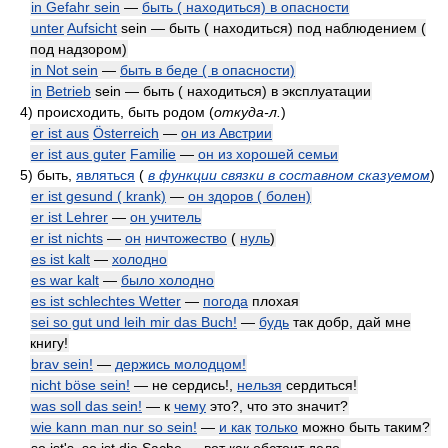
in Gefahr sein
—
быть ( находиться) в опасности
unter
Aufsicht
sein — быть ( находиться) под наблюдением (
под надзором)
in Not sein
—
быть в беде ( в опасности)
in
Betrieb
sein — быть ( находиться) в эксплуатации
4)
происходить, быть родом
(
откуда-л.
)
er ist aus
Österreich
—
он из Австрии
er ist aus guter
Familie
—
он из хорошей семьи
5)
быть,
являться
(
в функции связки в составном сказуемом
)
er ist gesund ( krank)
—
он здоров ( болен)
er ist Lehrer
—
он учитель
er ist nichts
—
он
ничтожество
(
нуль
)
es ist kalt
—
холодно
es war kalt
—
было холодно
es ist schlechtes Wetter
—
погода
плохая
sei so gut und leih mir das Buch!
—
будь
так добр, дай мне
книгу!
brav sein!
—
держись молодцом!
nicht böse sein!
— не сердись!,
нельзя
сердиться!
was soll das sein!
— к
чему
это?, что это значит?
wie kann man nur so sein!
—
и как
только
можно быть таким?