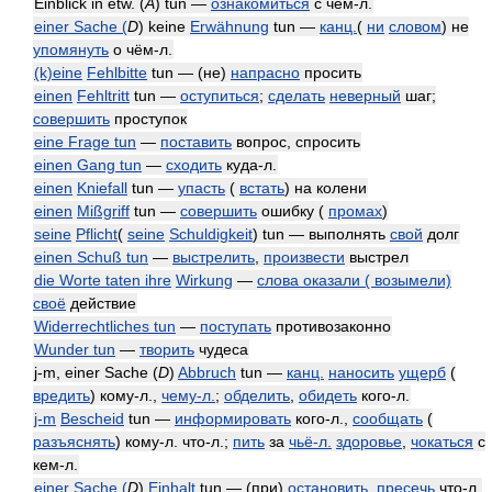
Einblick in etw. (
A
) tun —
ознакомиться
с чем-л.
einer Sache (
D
) keine
Erwähnung
tun —
канц.
(
ни
словом
) не
упомянуть
о чём-л.
(k)eine
Fehlbitte
tun — (не)
напрасно
просить
einen
Fehltritt
tun —
оступиться
;
сделать
неверный
шаг;
совершить
проступок
eine Frage tun
—
поставить
вопрос, спросить
einen Gang tun
—
сходить
куда-л.
einen
Kniefall
tun —
упасть
(
встать
) на колени
einen
Mißgriff
tun —
совершить
ошибку (
промах
)
seine
Pflicht
(
seine
Schuldigkeit
) tun — выполнять
свой
долг
einen Schuß tun
—
выстрелить
,
произвести
выстрел
die Worte taten ihre
Wirkung
—
слова оказали ( возымели)
своё
действие
Widerrechtliches tun
—
поступать
противозаконно
Wunder tun
—
творить
чудеса
j-m, einer Sache (
D
)
Abbruch
tun —
канц.
наносить
ущерб
(
вредить
) кому-л.,
чему-л.
;
обделить
,
обидеть
кого-л.
j-m
Bescheid
tun —
информировать
кого-л.,
сообщать
(
разъяснять
) кому-л. что-л.;
пить
за
чьё-л.
здоровье
,
чокаться
с
кем-л.
einer Sache (
D
)
Einhalt
tun — (при)
остановить
,
пресечь
что-л.