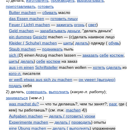
1)
делать,
изготовлять
;
производить
,
вырабатывать
;
приготавливать
,
готовить
Butter machen
—
сбивать
масло
das Essen machen
—
готовить пищу
Feuer ( Licht) machen
—
зажигать
огонь
(
свет
)
Geld machen
—
зарабатывать
деньги
, "делать деньги"
ein dummes
Gesicht
machen — (с)делать наивное лицо
Kleider ( Schuhe) machen
—
шить
(
делать
) одежду (
обувь
)
Staub machen
—
поднимать
пыль
sich (
D
) einen Anzug machen lassen —
заказать
себе
костюм
,
шить
(
делать
)
себе
костюм
на заказ
aus j-m einen
Schriftsteller
machen wollen —
хотеть
сделать
из
кого-л.
писателя
er weiß etwas aus sich zu machen
—
он умеет (выгодно)
подать
себя
2)
делать,
совершать
,
выполнить
(
какую-л. работу
)
;
заниматься
(
чем-л.
)
was machst du?
— что ты делаешь?, чем ты занят?;
разг.
где (
кем) ты работаешь?
(
см. тж.
machen
4)
)
Aufgaben machen
—
делать ( готовить) уроки
Experimente machen
—
делать (
проводить
) опыты
eine Übung machen
—
делать (
выполнять
) упражнение