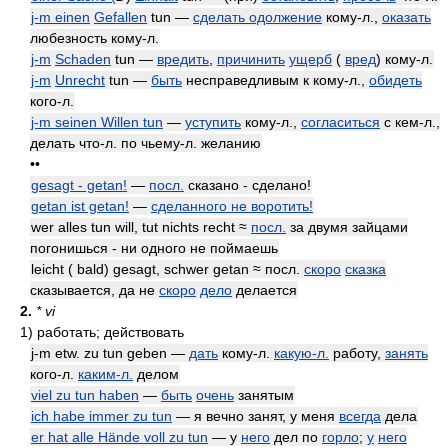
j-m einen
Gefallen
tun —
сделать одолжение
кому-л.,
оказать
любезность кому-л.
j-m
Schaden
tun —
вредить
,
причинить
ущерб
(
вред
) кому-л.
j-m
Unrecht
tun —
быть
несправедливым к кому-л.,
обидеть
кого-л.
j-m seinen Willen tun
—
уступить
кому-л.,
согласиться
с кем-л.,
делать что-л. по чьему-л. желанию
••
gesagt - getan!
—
посл.
сказано - сделано!
getan ist getan!
—
сделанного не воротить!
wer alles tun will, tut nichts recht ≈
посл.
за двумя зайцами
погонишься - ни одного не поймаешь
leicht ( bald) gesagt, schwer getan ≈ посл.
скоро
сказка
сказывается, да не
скоро
дело
делается
2.
* vi
1)
работать; действовать
j-m etw. zu tun geben —
дать
кому-л.
какую-л.
работу,
занять
кого-л.
каким-л.
делом
viel zu tun haben
—
быть
очень
занятым
ich habe immer zu tun
— я вечно занят, у меня
всегда
дела
er hat alle Hände voll zu tun
— у
него
дел по
горло
;
у
него