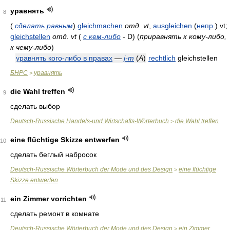
уравнять
8
(
сделать равным
)
gleichmachen
отд. vt
,
ausgleichen
(
непр.
)
vt;
gleichstellen
отд. vt
(
с кем-либо
-
D)
(
приравнять к кому-либо,
к чему-либо
)
уравнять кого-либо в правах
—
j-m
(
A
)
rechtlich
gleichstellen
БНРС
уравнять
>
die Wahl treffen
9
сделать выбор
Deutsch-Russische Handels-und Wirtschafts-Wörterbuch
die Wahl treffen
>
eine flüchtige Skizze entwerfen
10
сделать беглый набросок
Deutsch-Russische Wörterbuch der Mode und des Design
eine flüchtige
>
Skizze entwerfen
ein Zimmer vorrichten
11
сделать ремонт в комнате
Deutsch-Russische Wörterbuch der Mode und des Design
ein Zimmer
>