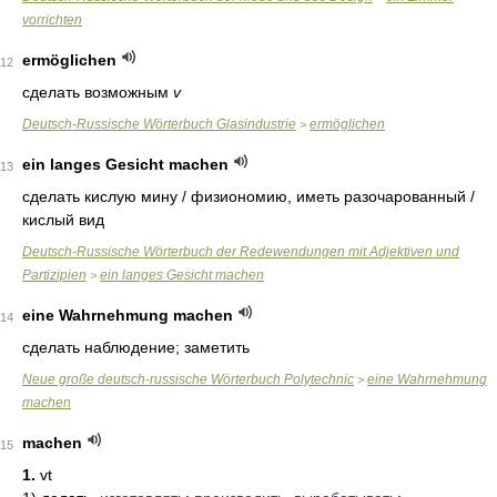
vorrichten
ermöglichen
12
сделать возможным
v
Deutsch-Russische Wörterbuch Glasindustrie
ermöglichen
>
ein langes Gesicht machen
13
сделать кислую мину / физиономию, иметь разочарованный /
кислый вид
Deutsch-Russische Wörterbuch der Redewendungen mit Adjektiven und
Partizipien
ein langes Gesicht machen
>
eine Wahrnehmung machen
14
сделать наблюдение; заметить
Neue große deutsch-russische Wörterbuch Polytechnic
eine Wahrnehmung
>
machen
machen
15
1.
vt