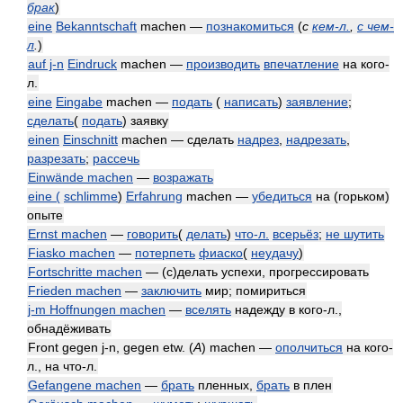
брак
)
eine
Bekanntschaft
machen —
познакомиться
(
с
кем-л.
,
с чем-
л
.
)
auf j-n
Eindruck
machen —
производить
впечатление
на кого-
л.
eine
Eingabe
machen —
подать
(
написать
)
заявление
;
сделать
(
подать
) заявку
einen
Einschnitt
machen — сделать
надрез
,
надрезать
,
разрезать
;
рассечь
Einwände machen
—
возражать
eine (
schlimme
)
Erfahrung
machen —
убедиться
на (горьком)
опыте
Ernst machen
—
говорить
(
делать
)
что-л.
всерьёз
;
не шутить
Fiasko machen
—
потерпеть
фиаско
(
неудачу
)
Fortschritte machen
— (с)делать успехи, прогрессировать
Frieden machen
—
заключить
мир; помириться
j-m Hoffnungen machen
—
вселять
надежду в кого-л.,
обнадёживать
Front gegen j-n, gegen etw. (
A
) machen —
ополчиться
на кого-
л., на что-л.
Gefangene machen
—
брать
пленных,
брать
в плен