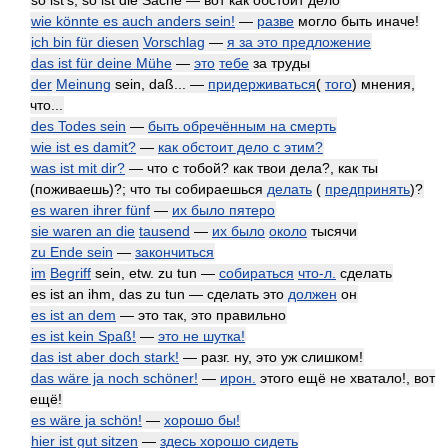
so ist's, so ist die Sache — вот как обстоит дело
wie könnte es auch anders sein!
—
разве
могло быть иначе!
ich bin für diesen
Vorschlag
—
я за это предложение
das ist für deine Mühe
—
это
тебе
за труды
der
Meinung
sein, daß... —
придерживаться
(
того
) мнения,
что...
des Todes sein
—
быть обречённым на смерть
wie ist es damit?
—
как обстоит дело с этим?
was ist mit dir?
— что с тобой? как твои дела?, как ты
(поживаешь)?; что ты собираешься
делать
(
предпринять
)?
es waren ihrer fünf
—
их было пятеро
sie waren an die
tausend
—
их было
около
тысячи
zu Ende sein
—
закончиться
im
Begriff
sein, etw. zu tun —
собираться
что-л.
сделать
es ist an ihm, das zu tun — сделать это
должен
он
es ist an dem
— это так, это правильно
es ist kein Spaß!
—
это не шутка!
das ist aber doch stark!
— разг. ну, это уж слишком!
das wäre ja noch schöner!
—
ирон.
этого ещё не хватало!, вот
ещё!
es wäre ja schön!
—
хорошо бы!
hier ist gut sitzen
—
здесь хорошо сидеть