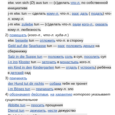
etw. von sich (
D
) aus tun — (с)делать
что-л.
по собственной
инициативе
j-m etw. tun — сделать
кому-л.
что-л.;
разг.
дать
(
подать
) что-
л. кому-л.
j-m etw.
zuliebe
tun — (с)делать что-л.
ради
кого-л.
,
оказать
кому-л. любезность
2)
помещать
(
кого-л., что-л. куда-л.
)
etw.
beiseite
tun —
отложить
что-л. в сторону
Geld auf die
Sparkasse
tun —
разг.
положить
деньги
на
сберкнижку
Salz in die Suppe tun
—
положить
соль
в суп,
посолить
суп
j-n ins
Kloster
tun —
заточить
в
монастырь
кого-л.
ein Kind in den
Kindergarten
tun —
отдать
(
устроить
) ребёнка
в
детский
сад
3)
причинять
der Hund tut dir nichts
—
собака
тебя не тронет
j-m Böses tun
—
причинить
кому-л. зло
4)
обозначает
действие
,
на
характер
которого указывает
существительное
Abbitte tun
—
просить
прощения
Dienst tun
—
дежурить
,
нести
дежурство