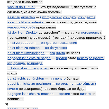
это дело выполнимое
was ist da zu tun?
— что тут поделаешь?, что тут можно
сделать?, чем тут можно помочь?
es ist zu
erwarten
—
(этого) можно
ожидать
;
ожидается
es ist nicht auszudenken
— такого не придумаешь; этого
невозможно
себе
представить
ist der Herr
Direktor
zu sprechen? — могу ли я
поговорить
с
(господином) директором?; (господин) директор принимает?
er ist zu
bedauern
—
он достоин сожаления
er ist nicht zu
trösten
—
он безутешен
er ist nicht umzubringen
—
его
ничто
не берёт
dagegen ist nichts zu sagen
—
против
этого
нечего
возразить
;
что
правда
,
то правда
mit ihm ist nicht zu
spaßen
— с ним не шути; с ним шутки
плохи
da ist nichts zu
fürchten
—
тут
нечего
бояться
dabei ist nichts zu
gewinnen
—
на этом не наживёшься (
ничего
не выиграешь); от этого барыша не будет
dagegen ist nichts zu machen
—
против
этого
ничего
не
попишешь
8)