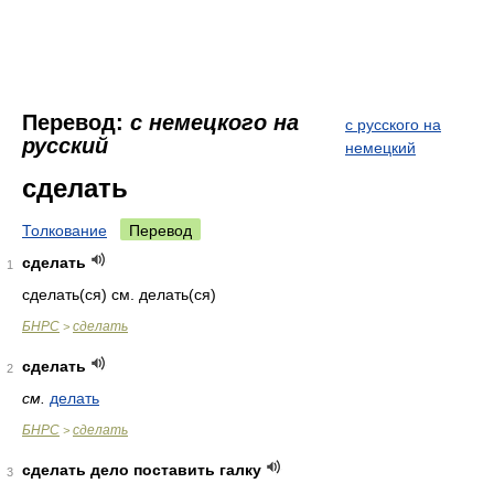
Перевод:
с немецкого на
с русского на
русский
немецкий
сделать
Толкование
Перевод
сделать
1
сделать(ся) см. делать(ся)
БНРС
сделать
>
сделать
2
см.
делать
БНРС
сделать
>
сделать дело поставить галку
3