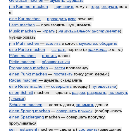
Geräusch machen
—
шуметь
;
шуршать
j-m Kummer machen
—
причинить
кому-л.
горе
;
огорчать
кого-
л.
eine Kur machen
—
проходить
курс
лечения
Lärm machen
— производить шум, шуметь
Musik machen
—
играть
(
на музыкальном инструменте
)
;
музицировать
j-m Mut machen
—
вселять
в кого-л.
мужество
,
ободрять
eine Partie machen
—
сыграть
партию
(
в
шахматы
и т. п.
)
Pläne machen
—
строить
планы
Pleite machen
—
обанкротиться
Propaganda machen
—
вести
пропаганду
einen Punkt machen
—
поставить
точку
(
тж. перен.
)
Radau machen
— шуметь, скандалить
eine Reise machen
—
совершить
поездку (
путешествие
)
einen
Schnitt
machen — сделать
разрез
,
разрезать
;
полоснуть
(
ножом
)
Schulden machen
— делать долги,
занимать
деньги
einen Sprung machen
—
совершить
прыжок
, (под)прыгнуть
einen
Spaziergang
machen — совершать прогулку,
прогуливаться
sein
Testament
machen — сделать (
составить
) завещание