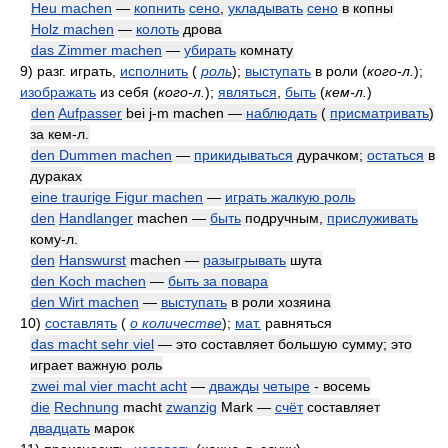
Heu machen
—
копнить
сено
,
укладывать
сено
в копны
Holz machen
—
колоть
дрова
das Zimmer machen
—
убирать
комнату
9)
разг. играть,
исполнить
(
роль
)
;
выступать
в роли
(
кого-л.
)
;
изображать
из себя
(
кого-л.
)
;
являться
,
быть
(
кем-л.
)
den
Aufpasser
bei j-m machen —
наблюдать
(
присматривать
)
за кем-л.
den Dummen machen
—
прикидываться
дурачком;
остаться
в
дураках
eine traurige Figur machen
—
играть жалкую роль
den
Handlanger
machen —
быть
подручным,
прислуживать
кому-л.
den
Hanswurst
machen —
разыгрывать
шута
den Koch machen
—
быть за повара
den Wirt machen
—
выступать
в роли хозяина
10)
составлять
(
о количестве
)
;
мат.
равняться
das macht sehr viel
— это составляет большую сумму; это
играет важную роль
zwei mal vier macht acht
—
дважды
четыре
- восемь
die
Rechnung
macht
zwanzig
Mark —
счёт
составляет
двадцать
марок