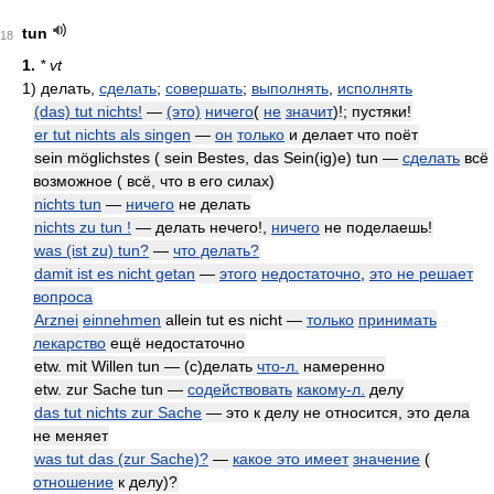
tun
18
1.
* vt
1)
делать,
сделать
;
совершать
;
выполнять
,
исполнять
(das) tut nichts!
—
(это)
ничего
(
не
значит
)!; пустяки!
er tut nichts als singen
—
он
только
и делает что поёт
sein möglichstes ( sein Bestes, das Sein(ig)e) tun —
сделать
всё
возможное ( всё, что в его силах)
nichts tun
—
ничего
не делать
nichts zu tun !
— делать нечего!,
ничего
не поделаешь!
was (ist zu) tun?
—
что делать?
damit ist es nicht getan
—
этого
недостаточно
,
это не решает
вопроса
Arznei
einnehmen
allein tut es nicht —
только
принимать
лекарство
ещё недостаточно
etw. mit Willen tun — (с)делать
что-л.
намеренно
etw. zur Sache tun —
содействовать
какому-л.
делу
das tut nichts zur Sache
— это к делу не относится, это дела
не меняет
was tut das (zur Sache)?
—
какое это имеет
значение
(
отношение
к делу)?