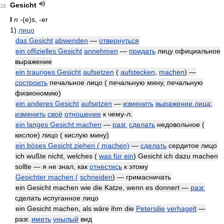
Gesicht
16
I
n
-(e)s, -er
1)
лицо
das Gesicht
abwenden
—
отвернуться
ein offizielles Gesicht
annehmen
—
придать
лицу официальное
выражение
ein trauriges Gesicht
aufsetzen
(
aufstecken
,
machen
) —
состроить
печальное лицо ( печальную мину, печальную
физиономию)
ein anderes Gesicht
aufsetzen
—
изменить
выражение лица
;
изменить
своё
отношение
к чему-л.
ein langes Gesicht machen
—
разг.
сделать
недовольное (
кислое) лицо ( кислую мину)
ein böses Gesicht ziehen ( machen)
—
сделать
сердитое лицо
ich wußte nicht, welches (
was für ein
) Gesicht ich dazu machen
sollte — я не знал, как
отнестись
к этому
Gesichter machen (
schneiden
) — гримасничать
ein Gesicht machen wie die Katze, wenn es donnert —
разг.
сделать испуганное лицо
ein Gesicht machen, als wäre ihm die
Petersilie
verhagelt
—
разг.
иметь
унылый
вид