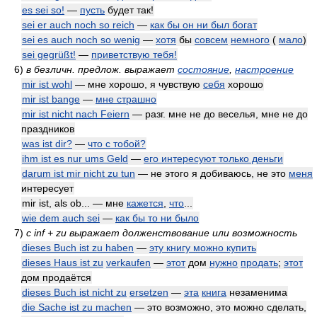
es sei so!
—
пусть
будет так!
sei er auch noch so reich
—
как бы он ни был богат
sei es auch noch so wenig
—
хотя
бы
совсем
немного
(
мало
)
sei gegrüßt!
—
приветствую тебя!
6)
в безличн. предлож. выражает
состояние
,
настроение
mir ist wohl
— мне хорошо, я чувствую
себя
хорошо
mir ist bange
—
мне страшно
mir ist nicht nach Feiern
— разг. мне не до веселья, мне не до
праздников
was ist dir?
—
что с тобой?
ihm ist es nur ums Geld
—
его интересуют только деньги
darum ist mir nicht zu tun
— не этого я добиваюсь, не это
меня
интересует
mir ist, als ob... — мне
кажется
,
что
...
wie dem auch sei
—
как бы то ни было
7)
с inf + zu выражает долженствование или возможность
dieses Buch ist zu haben
—
эту книгу можно купить
dieses Haus ist zu
verkaufen
—
этот
дом
нужно
продать
;
этот
дом продаётся
dieses Buch ist nicht zu
ersetzen
—
эта
книга
незаменима
die Sache ist zu machen
— это возможно, это можно сделать,