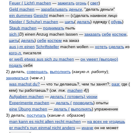
Feuer ( Licht) machen
—
зажигать
огонь
(
свет
)
Geld machen
—
зарабатывать
деньги
, "делать деньги"
ein dummes
Gesicht
machen — (с)делать наивное лицо
Kleider ( Schuhe) machen
—
шить
(
делать
) одежду (
обувь
)
Staub machen
—
поднимать
пыль
sich (
D
) einen Anzug machen lassen —
заказать
себе
костюм
,
шить
(
делать
)
себе
костюм
на заказ
aus j-m einen
Schriftsteller
machen wollen —
хотеть
сделать
из
кого-л.
писателя
er weiß etwas aus sich zu machen
—
он умеет (выгодно)
подать
себя
2)
делать,
совершать
,
выполнить
(
какую-л. работу
)
;
заниматься
(
чем-л.
)
was machst du?
— что ты делаешь?, чем ты занят?;
разг.
где (
кем) ты работаешь?
(
см. тж.
machen
4)
)
Aufgaben machen
—
делать ( готовить) уроки
Experimente machen
—
делать (
проводить
) опыты
eine Übung machen
—
делать (
выполнять
) упражнение
3)
делать;
поступать
(
каким-л. образом
)
man kann es nicht allen recht machen
—
на всех не угодишь
er macht's nun einmal nicht anders
—
иначе
он не может