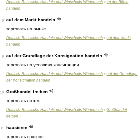
Deutsch-Russische Handels-und Wirtschafts-Wörterbuch
an der Börse
>
handeln
auf dem Markt handeln
8
торговать на рынке
Deutsch-Russische Handels-und Wirtschafts-Wörterbuch
auf dem Markt
>
handeln
auf der Grundlage der Konsignation handeln
9
торговать на условиях консигнации
Deutsch-Russische Handels-und Wirtschafts-Wörterbuch
auf der Grundlage
>
der Konsignation handeln
Großhandel treiben
10
торговать оптом
Deutsch-Russische Handels-und Wirtschafts-Wörterbuch
Großhandel
>
treiben
hausieren
11
торговать вразнос