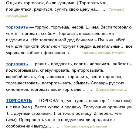
Отцы их торговали, были купцами. | Торговать что,
приценяться, рядиться, сулить свою цену на… …
Толковый
словарь Даля
торговать
— торгую, торгуешь, несов. 1. чем. Вести торговлю
чем н. Торговать хлебом. Торговать промышленными
изделиями. «Не торговал мой дед блинами.» Пушкин. «Всё,
чем для прихоти обильной торгует Лондон щепетильный… всё
украшало кабинет философа в… …
Толковый словарь Ушакова
торговать
— рядить, продавать, варить, челночить, работать,
подторговывать, спекулировать, приторговывать,
коробейничать, барышничать, торгашить, вести торговлю,
торгашествовать, поторговывать, сбывать Словарь русских
синонимов. торговать вести торговлю;… …
Словарь синонимов
ТОРГОВАТЬ
— ТОРГОВАТЬ, гую, гуешь; несовер. 1. кем (чем)
и с кем (чем). Вести куплю и продажу. Торгующие организации.
Т. с другими странами. Т. оптом, в розницу. 2. перен., кем
(чем). Превращать что н. в предмет купли продажи из
соображений выгоды,… …
Толковый словарь Ожегова