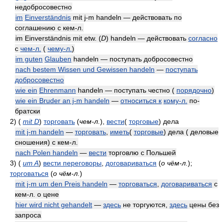
недобросовестно
im
Einverständnis
mit j-m handeln — действовать по
соглашению с кем-л.
im Einverständnis mit etw. (
D
) handeln — действовать
согласно
с
чем-л.
(
чему-л.
)
im guten
Glauben
handeln — поступать добросовестно
nach bestem Wissen und Gewissen handeln
—
поступать
добросовестно
wie ein
Ehrenmann
handeln — поступать честно (
порядочно
)
wie ein Bruder an j-m handeln
—
относиться к
кому-л.
по-
братски
2)
(
mit D
)
торговать
(
чем-л.
)
,
вести
(
торговые
) дела
mit j-m handeln
—
торговать
,
иметь
(
торговые
) дела ( деловые
сношения) с кем-л.
nach Polen handeln
—
вести
торговлю с Польшей
3)
(
um A
)
вести переговоры
,
договариваться
(
о чём-л.
)
;
торговаться
(
о чём-л.
)
mit j-m um den Preis handeln
—
торговаться
,
договариваться
с
кем-л. о цене
hier wird nicht gehandelt
—
здесь
не торгуются,
здесь
цены без
запроса