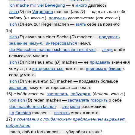
ich mache mir viel
Bewegung
— я
много
двигаюсь
sich (
D
) ein
Vergnügen
machen (
aus
D
) — сделать для себя
забаву
(
из чего-л.
)
;
получать
удовольствие
(
от чего-л.
)
sich (
D
) etw. zur Regel machen —
взять
себе за правило
15)
sich (
D
) etwas aus einer Sache (
D
) machen —
придавать
значение
чему-л.
;
интересоваться
чем-л.
die Menschen machen sich aus ihm nicht viel
—
люди
о нём
невысокого мнения
sich (
D
) nichts aus etw. (
D
) machen — не
придавать
значения
чему-л.; не
интересоваться
чем-л.; не
принимать
близко
к
сердцу что-л.
sich (
D
) viel aus etw. (
D
) machen — придавать большое
значение
чему-л.; интересоваться чем-л.
16)
с inf другого гл.
заставлять
,
побуждать
(
делать что-л.
)
von sich (
D
) reden machen —
заставлять
говорить
о себе
das machte mich lachen
—
это
меня
рассмешило
j-n
fürchten
machen —
вселить
страх в кого-л.
17)
в сочетании с придаточным предложением выражает
побуждение
mach, daß du fortkommst! — убирайся отсюда!