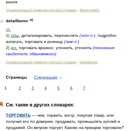
рынок
Универсальный немецко-русский словарь
Markt halten
>
detaillieren
20
гл.
1)
общ.
детализировать, перечислять
(что-л.)
, подробно
излагать, торговать в розницу
(чем-л.)
2)
юр.
торговать вразнос, уточнить, уточнять
(показания
свидетеля, обвиняемого)
Универсальный немецко-русский словарь
detaillieren
>
Страницы
Следующая
→
1
2
3
4
5
6
7
См. также в других словарях:
ТОРГОВАТЬ
— чем, торжить, костр. покупая товар, или
получая его по доверию, продавать; промышлять куплей и
продажей. Он ветром торгует. Каково на ярмарке торговали?