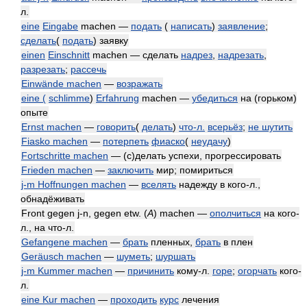
л.
eine
Eingabe
machen —
подать
(
написать
)
заявление
;
сделать
(
подать
) заявку
einen
Einschnitt
machen — сделать
надрез
,
надрезать
,
разрезать
;
рассечь
Einwände machen
—
возражать
eine (
schlimme
)
Erfahrung
machen —
убедиться
на (горьком)
опыте
Ernst machen
—
говорить
(
делать
)
что-л.
всерьёз
;
не шутить
Fiasko machen
—
потерпеть
фиаско
(
неудачу
)
Fortschritte machen
— (с)делать успехи, прогрессировать
Frieden machen
—
заключить
мир; помириться
j-m Hoffnungen machen
—
вселять
надежду в кого-л.,
обнадёживать
Front gegen j-n, gegen etw. (
A
) machen —
ополчиться
на кого-
л., на что-л.
Gefangene machen
—
брать
пленных,
брать
в плен
Geräusch machen
—
шуметь
;
шуршать
j-m Kummer machen
—
причинить
кому-л.
горе
;
огорчать
кого-
л.
eine Kur machen
—
проходить
курс
лечения