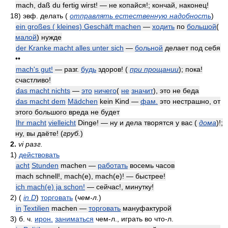
mach, daß du fertig wirst! — не копайся!; кончай, наконец!
18)
эвф. делать
(
отправлять естественную надобность
)
ein großes ( kleines) Geschäft machen
—
ходить
по
большой
(
малой
) нужде
der Kranke macht alles unter sich
—
больной
делает под себя
••
mach's gut!
— разг.
будь
здоров!
(
при прощании
)
; пока!
счастливо!
das macht nichts
—
это
ничего
(
не
значит
), это не беда
das macht dem
Mädchen
kein Kind —
фам.
это нестрашно, от
этого большого вреда не будет
Ihr macht
vielleicht
Dinge! — ну и дела творятся у вас
(
дома
)
!;
ну, вы даёте!
(
груб.
)
2.
vi разг.
1)
действовать
acht
Stunden
machen —
работать
восемь часов
mach schnell!, mach(e), mach(e)! — быстрее!
ich mach(e) ja schon!
— сейчас!, минутку!
2)
(
in D
)
торговать
(
чем-л.
)
in
Textilien
machen —
торговать
мануфактурой
3)
б. ч.
ирон.
заниматься
чем-л., играть во что-л.