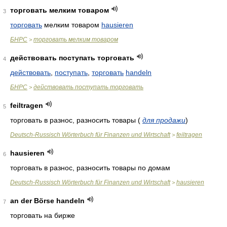
торговать мелким товаром
3
торговать
мелким товаром
hausieren
БНРС
торговать мелким товаром
>
действовать поступать торговать
4
действовать
,
поступать
,
торговать
handeln
БНРС
действовать поступать торговать
>
feiltragen
5
торговать в разнос, разносить товары
(
для продажи
)
Deutsch-Russisch Wörterbuch für Finanzen und Wirtschaft
feiltragen
>
hausieren
6
торговать в разнос, разносить товары по домам
Deutsch-Russisch Wörterbuch für Finanzen und Wirtschaft
hausieren
>
an der Börse handeln
7
торговать на бирже