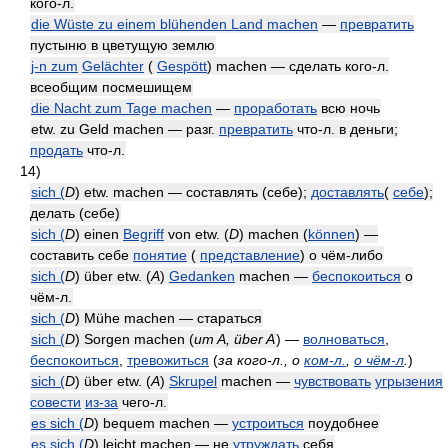
кого-л.
die Wüste zu einem blühenden Land machen
—
превратить
пустыню в цветущую землю
j-n zum
Gelächter
(
Gespött
) machen — сделать кого-л.
всеобщим посмешищем
die Nacht zum Tage machen
—
проработать
всю ночь
etw. zu Geld machen — разг.
превратить
что-л. в деньги;
продать
что-л.
14)
sich (
D
) etw. machen — составлять (себе);
доставлять
(
себе
);
делать (себе)
sich (
D
) einen
Begriff
von etw. (
D
) machen (
können
) —
составить себе
понятие
(
представление
) о чём-либо
sich (
D
) über etw. (
A
)
Gedanken
machen —
беспокоиться
о
чём-л.
sich (
D
) Mühe machen — стараться
sich (
D
) Sorgen machen (
um
A
, über
A
) —
волноваться
,
беспокоиться
,
тревожиться
(
за кого-л., о
ком-л.
,
о чём-л
.
)
sich (
D
) über etw. (
A
)
Skrupel
machen —
чувствовать
угрызения
совести
из-за
чего-л.
es sich (
D
) bequem machen —
устроиться
поудобнее
es sich (
D
) leicht machen — не
утруждать
себя