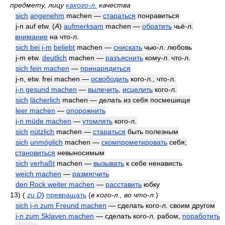
предмету, лицу
какого-л.
качества
sich
angenehm
machen —
стараться
понравиться
j-n auf etw. (
A
)
aufmerksam
machen —
обратить
чьё-л.
внимание
на что-л.
sich bei j-m
beliebt
machen —
снискать
чью-л. любовь
j-m etw.
deutlich
machen —
разъяснить
кому-л. что-л.
sich fein machen
—
принарядиться
j-n, etw. frei machen —
освободить
кого-л., что-л.
j-n gesund machen
—
вылечить
,
исцелить
кого-л.
sich
lächerlich
machen — делать из себя посмешище
leer machen
—
опорожнить
j-n müde machen
—
утомлять
кого-л.
sich
nützlich
machen —
стараться
быть полезным
sich
unmöglich
machen —
скомпрометировать
себя;
становиться
невыносимым
sich
verhaßt
machen —
вызывать
к себе ненависть
weich machen
—
размягчить
den Rock weiter machen
—
расставить
юбку
13)
(
zu D
)
превращать
(
в кого-л., во что-л.
)
sich j-n zum Freund machen
— сделать кого-л. своим другом
j-n zum Sklaven machen
— сделать кого-л. рабом,
поработить