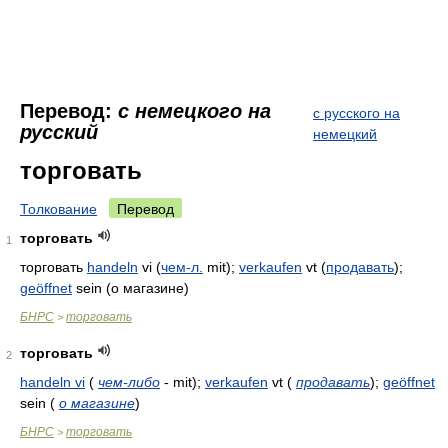
Перевод:
с немецкого на
с русского на
русский
немецкий
торговать
Толкование
Перевод
торговать
1
торговать
handeln
vi (
чем-л.
mit);
verkaufen
vt (
продавать
);
geöffnet
sein (о магазине)
БНРС
торговать
>
торговать
2
handeln vi
(
чем-либо
- mit);
verkaufen
vt
(
продавать
)
;
geöffnet
sein
(
о магазине
)
БНРС
торговать
>