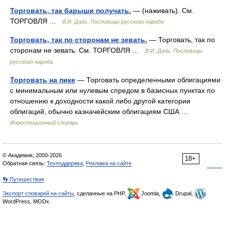
Торговать, так барыши получать.
— (наживать). См.
ТОРГОВЛЯ …
В.И. Даль. Пословицы русского народа
Торговать, так по сторонам не зевать.
— Торговать, так по
сторонам не зевать. См. ТОРГОВЛЯ …
В.И. Даль. Пословицы
русского народа
Торговать на пике
— Торговать определенными облигациями
с минимальным или нулевым спредом в базисных пунктах по
отношению к доходности какой либо другой категории
облигаций, обычно казначейским облигациям США …
Инвестиционный словарь
© Академик, 2000-2026
18+
Обратная связь:
Техподдержка
,
Реклама на сайте
👣 Путешествия
Экспорт словарей на сайты
, сделанные на PHP,
Joomla,
Drupal,
WordPress, MODx.