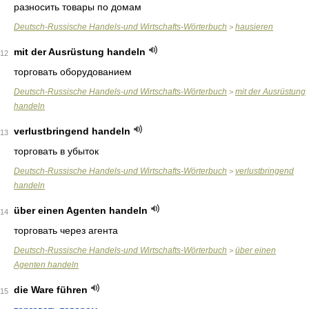
разносить товары по домам
Deutsch-Russische Handels-und Wirtschafts-Wörterbuch
hausieren
>
mit der Ausrüstung handeln
12
торговать оборудованием
Deutsch-Russische Handels-und Wirtschafts-Wörterbuch
mit der Ausrüstung
>
handeln
verlustbringend handeln
13
торговать в убыток
Deutsch-Russische Handels-und Wirtschafts-Wörterbuch
verlustbringend
>
handeln
über einen Agenten handeln
14
торговать через агента
Deutsch-Russische Handels-und Wirtschafts-Wörterbuch
über einen
>
Agenten handeln
die Ware führen
15