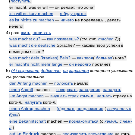
(
поступить
)
er macht, was er will — он делает, что хочет
ich will es kurz machen
—
я буду краток
es ist nichts zu machen
—
ничего
не поделаешь!, делать
нечего!
4)
разг.
жить
,
поживать
was machst du?
—
как поживаешь?
(
см. тж.
machen
2)
)
was macht die
deutsche
Sprache? — каковы твои успехи в
немецком языке?
was macht dein (krankes) Bein?
—
как
твоя
(
больная
) нога?
er macht's nicht mehr lange
—
он
недолго
протянет
5)
(A) выражает
действие
,
на
характер
которого указывает
существительное
den Anfang machen
—
положить
начало
einen
Angriff
machen —
совершать
нападение
,
нападать
j-m Angst machen
—
внушать
страх
кому-л.
,
нагнать
страху на
кого-л.,
напугать
кого-л.
einen Antrag machen
—
(с)делать
предложение
(
вступить в
брак
)
eine
Bekanntschaft
machen —
познакомиться
(
с
кем-л.
,
с чем-
л
.
)
auf j-n
Eindruck
machen —
производить
впечатление
на кого-