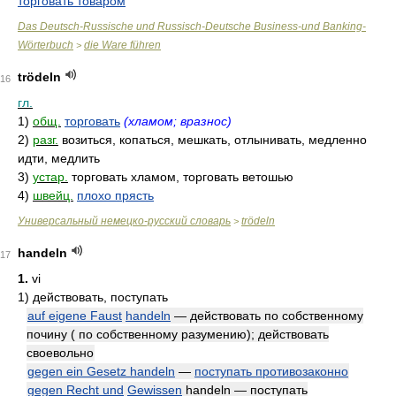
торговать товаром
Das Deutsch-Russische und Russisch-Deutsche Business-und Banking-
Wörterbuch
die Ware führen
>
trödeln
16
гл.
1)
общ.
торговать
(хламом; вразнос)
2)
разг.
возиться, копаться, мешкать, отлынивать, медленно
идти, медлить
3)
устар.
торговать хламом, торговать ветошью
4)
швейц.
плохо прясть
Универсальный немецко-русский словарь
trödeln
>
handeln
17
1.
vi
1)
действовать, поступать
auf eigene Faust
handeln
— действовать по собственному
почину ( по собственному разумению); действовать
своевольно
gegen ein Gesetz handeln
—
поступать противозаконно
gegen Recht und
Gewissen
handeln — поступать