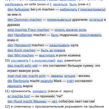
изображать
из себя
(
кого-л.
)
;
являться
,
быть
(
кем-л.
)
den
Aufpasser
bei j-m machen —
наблюдать
(
присматривать
)
за кем-л.
den Dummen machen
—
прикидываться
дурачком;
остаться
в
дураках
eine traurige Figur machen
—
играть жалкую роль
den
Handlanger
machen —
быть
подручным,
прислуживать
кому-л.
den
Hanswurst
machen —
разыгрывать
шута
den Koch machen
—
быть за повара
den Wirt machen
—
выступать
в роли хозяина
10)
составлять
(
о количестве
)
;
мат.
равняться
das macht sehr viel
— это составляет большую сумму; это
играет важную роль
zwei mal vier macht acht
—
дважды
четыре
- восемь
die
Rechnung
macht
zwanzig
Mark —
счёт
составляет
двадцать
марок
11)
произносить,
издавать
(
какие-л. звуки
)
er machte hm!
— он произнёс "гм!"
der Hund macht Wauwau
—
дет.
соба(ч)ка лает:гав-гав!
12)
в сочетании с прилагательным указывает на придание