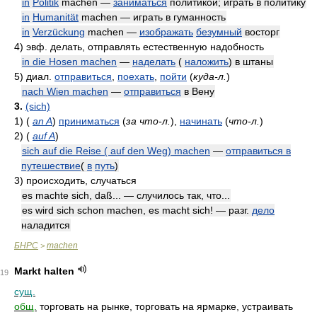
in
Politik
machen —
заниматься
политикой; играть в политику
in
Humanität
machen — играть в гуманность
in
Verzückung
machen —
изображать
безумный
восторг
4)
эвф. делать, отправлять естественную надобность
in die Hosen machen
—
наделать
(
наложить
) в штаны
5)
диал.
отправиться
,
поехать
,
пойти
(
куда-л.
)
nach Wien machen
—
отправиться
в Вену
3.
(sich)
1)
(
an A
)
приниматься
(
за что-л.
)
,
начинать
(
что-л.
)
2)
(
auf A
)
sich auf die Reise ( auf den Weg) machen
—
отправиться в
путешествие
(
в
путь
)
3)
происходить, случаться
es machte sich, daß... — случилось так, что...
es wird sich schon machen, es macht sich! — разг.
дело
наладится
БНРС
machen
>
Markt halten
19
сущ.
общ.
торговать на рынке, торговать на ярмарке, устраивать