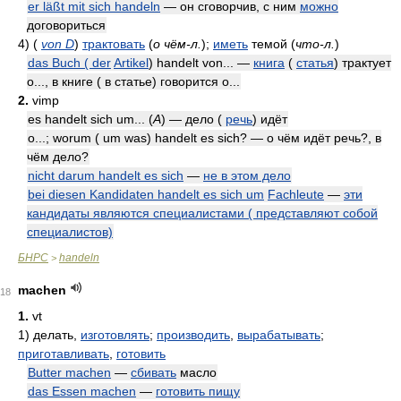
er läßt mit sich handeln
— он сговорчив, с ним
можно
договориться
4)
(
von D
)
трактовать
(
о чём-л.
)
;
иметь
темой
(
что-л.
)
das Buch ( der
Artikel
) handelt von... —
книга
(
статья
) трактует
о..., в книге ( в статье) говорится о...
2.
vimp
es handelt sich um... (
A
) — дело (
речь
) идёт
o...; worum ( um was) handelt es sich? — о чём идёт речь?, в
чём дело?
nicht darum handelt es sich
—
не в этом дело
bei diesen Kandidaten handelt es sich um
Fachleute
—
эти
кандидаты являются специалистами ( представляют собой
специалистов)
БНРС
handeln
>
machen
18
1.
vt
1)
делать,
изготовлять
;
производить
,
вырабатывать
;
приготавливать
,
готовить
Butter machen
—
сбивать
масло
das Essen machen
—
готовить пищу