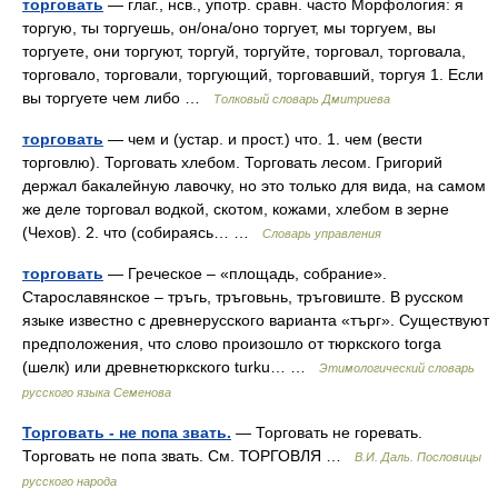
торговать
— глаг., нсв., употр. сравн. часто Морфология: я
торгую, ты торгуешь, он/она/оно торгует, мы торгуем, вы
торгуете, они торгуют, торгуй, торгуйте, торговал, торговала,
торговало, торговали, торгующий, торговавший, торгуя 1. Если
вы торгуете чем либо …
Толковый словарь Дмитриева
торговать
— чем и (устар. и прост.) что. 1. чем (вести
торговлю). Торговать хлебом. Торговать лесом. Григорий
держал бакалейную лавочку, но это только для вида, на самом
же деле торговал водкой, скотом, кожами, хлебом в зерне
(Чехов). 2. что (собираясь… …
Словарь управления
торговать
— Греческое – «площадь, собрание».
Старославянское – тръгь, тръговьнь, тръговиште. В русском
языке известно с древнерусского варианта «търг». Существуют
предположения, что слово произошло от тюркского torga
(шелк) или древнетюркского turku… …
Этимологический словарь
русского языка Семенова
Торговать - не попа звать.
— Торговать не горевать.
Торговать не попа звать. См. ТОРГОВЛЯ …
В.И. Даль. Пословицы
русского народа