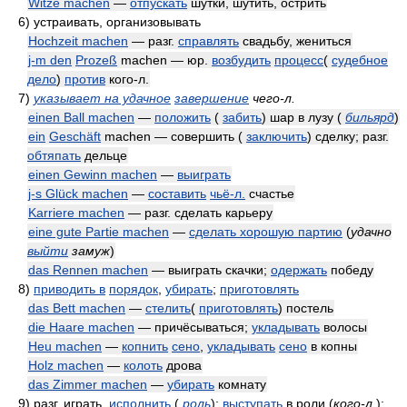
Witze machen
—
отпускать
шутки, шутить, острить
6)
устраивать, организовывать
Hochzeit machen
— разг.
справлять
свадьбу, жениться
j-m den
Prozeß
machen — юр.
возбудить
процесс
(
судебное
дело
)
против
кого-л.
7)
указывает на удачное
завершение
чего-л.
einen Ball machen
—
положить
(
забить
) шар в лузу
(
бильярд
)
ein
Geschäft
machen — совершить (
заключить
) сделку; разг.
обтяпать
дельце
einen Gewinn machen
—
выиграть
j-s Glück machen
—
составить
чьё-л.
счастье
Karriere machen
— разг. сделать карьеру
eine gute Partie machen
—
сделать хорошую партию
(
удачно
выйти
замуж
)
das Rennen machen
— выиграть скачки;
одержать
победу
8)
приводить в
порядок
,
убирать
;
приготовлять
das Bett machen
—
стелить
(
приготовлять
) постель
die Haare machen
— причёсываться;
укладывать
волосы
Heu machen
—
копнить
сено
,
укладывать
сено
в копны
Holz machen
—
колоть
дрова
das Zimmer machen
—
убирать
комнату
9)
разг. играть,
исполнить
(
роль
)
;
выступать
в роли
(
кого-л.
)
;