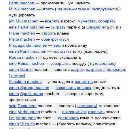
Lärm machen
— производить шум, шуметь
Musik machen
—
играть
(
на музыкальном инструменте
)
;
музицировать
j-m Mut machen
—
вселять
в кого-л.
мужество
,
ободрять
eine Partie machen
—
сыграть
партию
(
в
шахматы
и т. п.
)
Pläne machen
—
строить
планы
Pleite machen
—
обанкротиться
Propaganda machen
—
вести
пропаганду
einen Punkt machen
—
поставить
точку
(
тж. перен.
)
Radau machen
— шуметь, скандалить
eine Reise machen
—
совершить
поездку (
путешествие
)
einen
Schnitt
machen — сделать
разрез
,
разрезать
;
полоснуть
(
ножом
)
Schulden machen
— делать долги,
занимать
деньги
einen Sprung machen
—
совершить
прыжок
, (под)прыгнуть
einen
Spaziergang
machen — совершать прогулку,
прогуливаться
sein
Testament
machen — сделать (
составить
) завещание
eine
Verbeugung
machen —
поклониться
;
отвесить
поклон
j-m
Vergnügen
machen —
доставлять
кому-л. удовольствие
einen
Versuch
machen — (с)делать попытку, попытаться