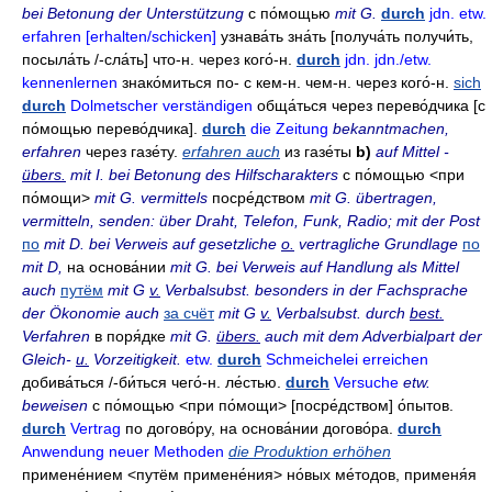
bei Betonung der Unterstützung
с по́мощью
mit G.
durch
jdn. etw.
erfahren [erhalten/schicken]
узнава́ть
зна́ть
[получа́ть получи́ть,
посыла́ть
/-
сла́ть] что-н. через кого́-н.
durch
jdn. jdn./etw.
kennenlernen
знако́миться
по- с кем-н. чем-н.
через кого́-н
.
sich
durch
Dolmetscher verständigen
обща́ться через перево́дчика
[с
по́мощью перево́дчика].
durch
die Zeitung
bekanntmachen,
erfahren
через газе́ту
.
erfahren auch
из газе́ты
b)
auf Mittel -
übers.
mit I. bei Betonung des Hilfscharakters
с по́мощью
<при
по́мощи>
mit G. vermittels
посре́дством
mit G. übertragen,
vermitteln, senden: über Draht, Telefon, Funk, Radio; mit der Post
по
mit D. bei Verweis auf gesetzliche
o.
vertragliche Grundlage
по
mit D,
на основа́нии
mit G. bei Verweis auf Handlung als Mittel
auch
путём
mit G
v.
Verbalsubst. besonders in der Fachsprache
der Ökonomie auch
за счёт
mit G
v.
Verbalsubst. durch
best.
Verfahren
в поря́дке
mit G.
übers.
auch mit dem Adverbialpart der
Gleich-
u.
Vorzeitigkeit.
etw.
durch
Schmeichelei erreichen
добива́ться
/-
би́ться чего́-н
.
ле́стью
.
durch
Versuche
etw.
beweisen
с по́мощью
<при по́мощи> [посре́дством]
о́пытов
.
durch
Vertrag
по догово́ру
,
на основа́нии догово́ра
.
durch
Anwendung neuer Methoden
die Produktion erhöhen
примене́нием
<путём примене́ния>
но́вых ме́тодов
,
применя́я