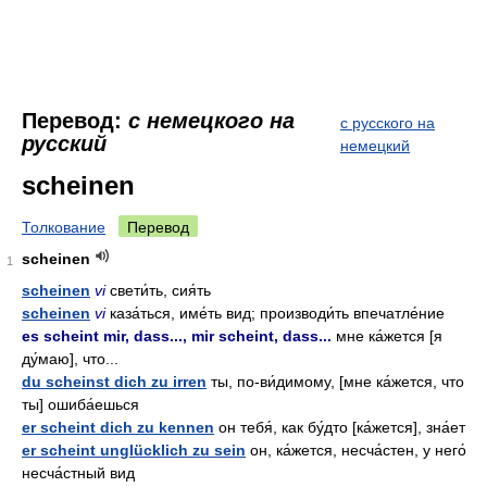
Перевод:
с немецкого на
с русского на
русский
немецкий
scheinen
Толкование
Перевод
scheinen
1
scheinen
vi
свети́ть, сия́ть
scheinen
vi
каза́ться, име́ть вид; производи́ть впечатле́ние
es scheint mir, dass..., mir scheint, dass...
мне ка́жется [я
ду́маю], что...
du scheinst dich zu irren
ты, по-ви́димому, [мне ка́жется, что
ты] ошиба́ешься
er scheint dich zu kennen
он тебя́, как бу́дто [ка́жется], зна́ет
er scheint unglücklich zu sein
он, ка́жется, несча́стен, у него́
несча́стный вид