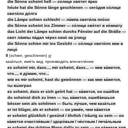
die Sónne scheint hell — со́лнце све́тит я́рко
héute hat die Sónne lánge geschíenen — сего́дня со́лнце
свети́ло до́лго
die Lámpe schien schlecht — ла́мпа свети́ла пло́хо
die Sónne scheint ins Zímmer — со́лнце све́тит в ко́мнату
das Licht der Lámpe schien durchs Fénster auf die Stráße —
свет ла́мпы па́дал че́рез окно́ на у́лицу
die Sónne schien mir ins Gesícht — со́лнце свети́ло мне в
лицо́
II
(schien, geschíenen)
vi
каза́ться, име́ть вид; производи́ть впечатле́ние
es scheint mir, dass..., mir scheint, dass... — мне ка́жется,
что..., я ду́маю, что...
wie es mir scheint, hast du gewónnen — как мне ка́жется,
ты вы́играл
es scheint, dass er sich geírrt hat — ка́жется, он оши́бся
du scheinst dich zu írren — ты, ка́жется, ошиба́ешься
bésser sein als schéinen — быть лу́чше, чем каза́ться
er ist klüger, als er scheint — он умне́е, чем ка́жется
er scheint glücklich / gesúnd / éhrlich / tráurig zu sein — он
ка́жется счастли́вым / здоро́вым / че́стным / печа́льным
er scheint der ríchtige Mann dafür zu sein — он ка́жется для