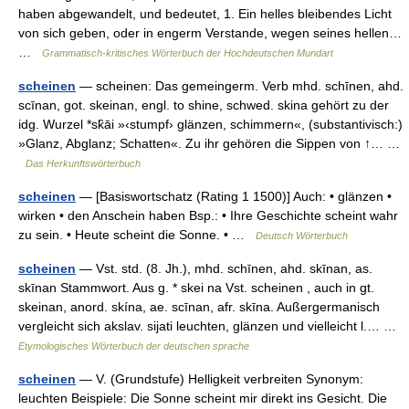
haben abgewandelt, und bedeutet, 1. Ein helles bleibendes Licht
von sich geben, oder in engerm Verstande, wegen seines hellen…
…
Grammatisch-kritisches Wörterbuch der Hochdeutschen Mundart
scheinen
— scheinen: Das gemeingerm. Verb mhd. schīnen, ahd.
scīnan, got. skeinan, engl. to shine, schwed. skina gehört zu der
idg. Wurzel *sk̑āi »‹stumpf› glänzen, schimmern«, (substantivisch:)
»Glanz, Abglanz; Schatten«. Zu ihr gehören die Sippen von ↑… …
Das Herkunftswörterbuch
scheinen
— [Basiswortschatz (Rating 1 1500)] Auch: • glänzen •
wirken • den Anschein haben Bsp.: • Ihre Geschichte scheint wahr
zu sein. • Heute scheint die Sonne. • …
Deutsch Wörterbuch
scheinen
— Vst. std. (8. Jh.), mhd. schīnen, ahd. skīnan, as.
skīnan Stammwort. Aus g. * skei na Vst. scheinen , auch in gt.
skeinan, anord. skína, ae. scīnan, afr. skīna. Außergermanisch
vergleicht sich akslav. sijati leuchten, glänzen und vielleicht l.… …
Etymologisches Wörterbuch der deutschen sprache
scheinen
— V. (Grundstufe) Helligkeit verbreiten Synonym:
leuchten Beispiele: Die Sonne scheint mir direkt ins Gesicht. Die