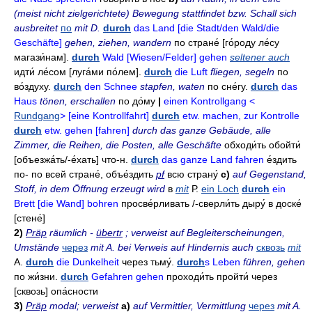
(meist nicht zielgerichtete)
Bewegung stattfindet bzw. Schall sich
ausbreitet
по
mit D.
durch
das Land [die Stadt/den Wald/die
Geschäfte]
gehen, ziehen, wandern
по стране́
[го́роду ле́су
магази́нам].
durch
Wald [Wiesen/Felder] gehen
seltener auch
идти́ ле́сом
[луга́ми по́лем].
durch
die Luft
fliegen, segeln
по
во́здуху
.
durch
den Schnee
stapfen, waten
по сне́гу
.
durch
das
Haus
tönen, erschallen
по до́му
|
einen Kontrollgang <
Rundgang
> [eine Kontrollfahrt]
durch
etw. machen, zur Kontrolle
durch
etw. gehen [fahren]
durch das ganze Gebäude, alle
Zimmer, die Reihen, die Posten, alle Geschäfte
обходи́ть
обойти́
[объезжа́ть/-
е́хать] что-н.
durch
das ganze Land fahren
е́здить
по- по всей стране́,
объе́здить
pf
всю страну́
c)
auf Gegenstand,
Stoff, in dem Öffnung erzeugt wird
в
mit
Р.
ein Loch
durch
ein
Brett [die Wand] bohren
просве́рливать
/-
сверли́ть дыру́ в доске́
[стене́]
2)
Präp
räumlich -
übertr
; verweist auf Begleiterscheinungen,
Umstände
через
mit A. bei Verweis auf Hindernis auch
сквозь
mit
A.
durch
die Dunkelheit
через тьму́
.
durch
s Leben
führen, gehen
по жи́зни
.
durch
Gefahren gehen
проходи́ть
пройти́ через
[сквозь]
опа́сности
3)
Präp
modal; verweist
a)
auf Vermittler, Vermittlung
через
mit A.