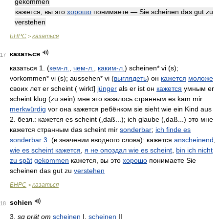
gekommen
кажется, вы это
хорошо
понимаете — Sie scheinen das gut zu
verstehen
БНРС
казаться
>
казаться
17
казаться 1. (
кем-л.
,
чем-л.
,
каким-л.
) scheinen* vi (s);
vorkommen* vi (s); aussehen* vi (
выглядеть
) он
кажется
моложе
своих лет er scheint ( wirkt]
jünger
als er ist он
кажется
умным er
scheint klug (zu sein) мне это казалось странным es kam mir
merkwürdig
vor она кажется ребёнком sie sieht wie ein Kind aus
2. безл.: кажется es scheint (,daß...); ich glaube (,daß...) это мне
кажется странным das scheint mir
sonderbar
;
ich finde es
sonderbar 3
. (в значении вводного слова): кажется
anscheinend
,
wie es scheint кажется
,
я не опоздал wie es scheint
,
bin ich nicht
zu spät
gekommen
кажется, вы это
хорошо
понимаете Sie
scheinen das gut zu
verstehen
БНРС
казаться
>
schien
18
3.
sg
prät
от
scheinen
I,
scheinen
II