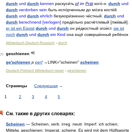
durch
und
durch
kennen
раскуси́ть
pf
im
Prät
кого́-н
.
durch
und
durch
verdorben sein
быть испо́рченным до мо́зга косте́й
.
durch
und
durch
ehrlich
безукори́зненно че́стный
.
durch
und
durch
berechnend [verlogen]
преде́льно расчётливый
[лжи́вый].
er ist ein Egoist
durch
und
durch
он ре́дкостный эгои́ст
.
sie ist
noch
durch
und
durch
ein Kind
она ещё соверше́нный ребёнок
Wörterbuch Deutsch-Russisch
durch
>
geschienen
20
ge'schienen
p
perf
→
LINK="scheinen"
scheinen
Deutsch-Polnisch Wörterbuch neuer
geschienen
>
Страницы
Следующая
→
1
2
3
4
5
См. также в других словарях:
Scheinen
— Scheinen, verb. irreg. neutr. Imperf. ich schien;
Mittelw. geschienen; Imperat. scheine. Es wird mit dem Hülfsworte