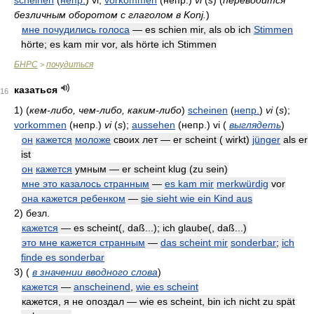
безличным оборотом с глаголом в Konj.
)
мне почудились голоса
— es schien mir, als ob ich
Stimmen
hörte; es kam mir vor, als hörte ich Stimmen
БНРС
почудиться
>
казаться
16
1)
(
кем-либо, чем-либо, каким-либо
)
scheinen
(
непр.
)
vi
(
s
)
;
vorkommen
(непр.)
vi
(
s
)
;
aussehen
(непр.)
vi
(
выглядеть
)
он
кажется
моложе
своих лет — er scheint ( wirkt)
jünger
als er
ist
он
кажется
умным — er scheint klug (zu sein)
мне это казалось странным
—
es kam mir
merkwürdig
vor
она кажется ребенком
—
sie sieht wie ein Kind aus
2)
безл.
кажется
— es scheint(, daß...); ich glaube(, daß...)
это мне кажется странным
—
das scheint mir
sonderbar
;
ich
finde es sonderbar
3)
(
в значении вводного слова
)
кажется
—
anscheinend
,
wie es scheint
кажется, я не опоздал — wie es scheint, bin ich nicht zu spät