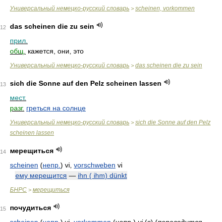
Универсальный немецко-русский словарь
scheinen, vorkommen
>
das scheinen die zu sein
12
прил.
общ.
кажется, они, это
Универсальный немецко-русский словарь
das scheinen die zu sein
>
sich die Sonne auf den Pelz scheinen lassen
13
мест.
разг.
греться на солнце
Универсальный немецко-русский словарь
sich die Sonne auf den Pelz
>
scheinen lassen
мерещиться
14
scheinen
(
непр.
)
vi,
vorschweben
vi
ему мерещится
—
ihn ( ihm) dünkt
БНРС
мерещиться
>
почудиться
15
scheinen
(
непр.
)
vi,
vorkommen
(непр.)
vi
(
s
)
(
переводится