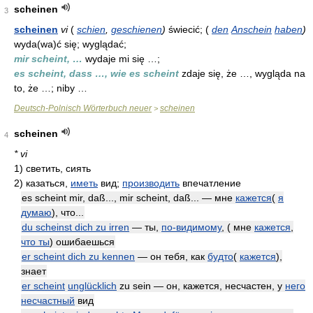
scheinen
3
scheinen
v
i
(
schien
,
geschienen
)
świecić; (
den
Anschein
haben
)
wyda(wa)ć się; wyglądać;
mir scheint, …
wydaje mi się …;
es scheint, dass …, wie es scheint
zdaje się, że …, wygląda na
to, że …; niby …
Deutsch-Polnisch Wörterbuch neuer
scheinen
>
scheinen
4
* vi
1)
светить, сиять
2)
казаться,
иметь
вид;
производить
впечатление
es scheint mir, daß..., mir scheint, daß... — мне
кажется
(
я
думаю
), что...
du scheinst dich zu irren
— ты,
по-видимому
, ( мне
кажется
,
что ты
) ошибаешься
er scheint dich zu kennen
— он тебя, как
будто
(
кажется
),
знает
er scheint
unglücklich
zu sein — он, кажется, несчастен, у
него
несчастный
вид