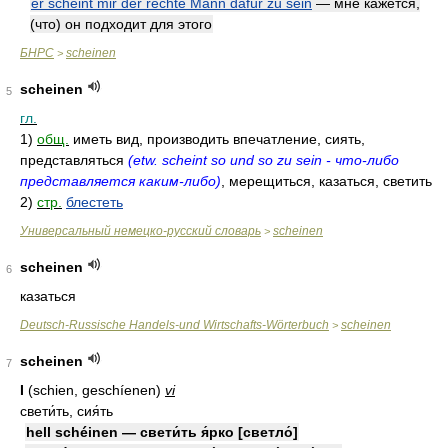
er scheint mir der rechte Mann dafür zu sein
— мне кажется,
(что) он подходит для этого
БНРС
scheinen
>
scheinen
5
гл.
1)
общ.
иметь вид, производить впечатление, сиять,
представляться
(etw. scheint so und so zu sein - что-либо
представляется каким-либо)
, мерещиться, казаться, светить
2)
стр.
блестеть
Универсальный немецко-русский словарь
scheinen
>
scheinen
6
казаться
Deutsch-Russische Handels-und Wirtschafts-Wörterbuch
scheinen
>
scheinen
7
I
(schien, geschíenen)
vi
свети́ть, сия́ть
hell schéinen — свети́ть я́рко [светло́]