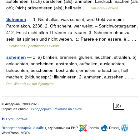
aufblenden; (sich) darstellen (als); anmuten; Eindruck machen (als
ob); (sich) präsentieren (als); hell sein …
Universal-Lexikon
Scheinen
— 1. Nicht alles, was scheint, wird Gold vermeint. –
Parömiakon, 2338. 2. Oft scheint, wer weint. – Sprichwörtergarten,
412. Es ist nicht allen Thränen zu trauen. 3. Scheinen ohne zu
sein, ist spinnen und nicht weben. It.: Parere e non essere, è… …
Deutsches Sprichwörter-Lexikon
scheinen
— 1. a) blinken, brennen, glühen, leuchten, strahlen. b)
anleuchten, anscheinen, anstrahlen, aufhellen, ausleuchten,
beleuchten, bescheinen, bestrahlen, erhellen, erleuchten, hell
machen; (bildungsspr.): illuminieren. 2. anmuten, aussehen,… …
Das Wörterbuch der Synonyme
© Академик, 2000-2026
18+
Обратная связь:
Техподдержка
,
Реклама на сайте
👣 Путешествия
Экспорт словарей на сайты
, сделанные на PHP,
Joomla,
Drupal,
WordPress, MODx.