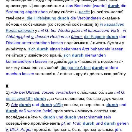
произведены́]
специали́стами
.
das Boot wird [wurde]
durch
die
Strömung abgetrieben
ло́дку сно́сит
/-
несёт
[сноси́ло/-
несло́]
тече́нием.
die Hilfeleistung
durch
die Verbündeten
оказа́ние
по́мощи сою́зниками
[со стороны́ сою́зников]
b)
in kausativen
Konstruktionen
у
mit G. bei Wiedergabe mit kausativem Verb - in
Abhängigkeit
v.
dessen Rektion zu
übers.
die Papiere
durch
den
Direktor unterschreiben lassen
подпи́сывать
/-
писа́ть
бума́ги у
дире́ктора
.
sich
durch
einen bekannten Arzt behandeln lassen
лечи́ться
у изве́стного врача́
.
sich
durch
niemanden
kommandieren lassen
не дава́ть
дать
<позволя́ть позво́лить>
никому́ кома́ндовать собо́й.
die ganze Arbeit
durch
andere
machen lassen
заставля́ть
/-
ста́вить
други́х де́лать всю рабо́ту
II.
1)
Adv
bei Uhrzeit: vorbei, verstrichen
с ли́шним
,
бо́льше
mit G.
es ist zwei Uhr
durch
два часа́ с ли́шним
,
бо́льше двух часо́в
2)
Adv
durch
und
durch
völlig
совсе́м
,
соверше́нно
.
durch
und
durch
naß werden [sein]
промока́ть
/-
мо́кнуть совсе́м
<до
после́дней ни́тки>.
durch
und
durch
verschimmelt sein
соверше́нно пропле́сневеть
pf
. im
Prät
.
durch
und
durch
gehen
v.
Blick, Augen
пронза́ть
пронзи́ть
,
быть пронзи́тельным
.
jdn.