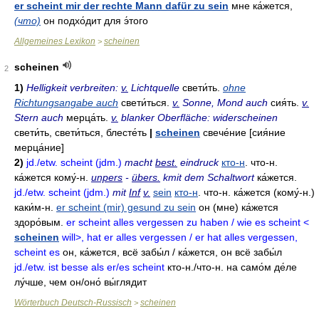
er scheint mir der rechte Mann dafür zu sein
мне ка́жется,
(что)
он подхо́дит для э́того
Allgemeines Lexikon
scheinen
>
scheinen
2
1)
Helligkeit verbreiten:
v.
Lichtquelle
свети́ть
.
ohne
Richtungsangabe auch
свети́ться
.
v.
Sonne, Mond auch
сия́ть
.
v.
Stern auch
мерца́ть
.
v.
blanker Oberfläche: widerscheinen
свети́ть
,
свети́ться
,
блесте́ть
|
scheinen
свече́ние
[сия́ние
мерца́ние]
2)
jd./etw. scheint (jdm.)
macht
best.
eindruck
кто-н
. что-н.
ка́жется кому́-н
.
unpers
-
übers.
kmit dem Schaltwort
ка́жется
.
jd./etw. scheint (jdm.)
mit
Inf
v.
sein
кто-н
. что-н.
ка́жется
(кому́-н.)
каки́м-н
.
er scheint (mir) gesund zu sein
он
(мне)
ка́жется
здоро́вым
.
er scheint alles vergessen zu haben / wie es scheint <
scheinen
will>, hat er alles vergessen / er hat alles vergessen,
scheint es
он
,
ка́жется
,
всё забы́л / ка́жется
,
он всё забы́л
jd./etw. ist besse als er/es scheint
кто-н./что-н. на само́м де́ле
лу́чше, чем он/оно́ вы́глядит
Wörterbuch Deutsch-Russisch
scheinen
>