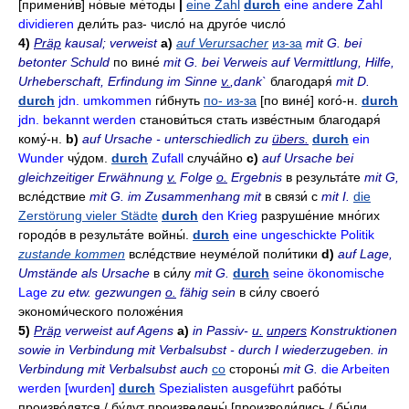
[примени́в]
но́вые ме́тоды
|
eine Zahl
durch
eine andere Zahl
dividieren
дели́ть
раз- число́ на друго́е число́
4)
Präp
kausal; verweist
a)
auf Verursacher
из-за
mit G. bei
betonter Schuld
по вине́
mit G. bei Verweis auf Vermittlung, Hilfe,
Urheberschaft, Erfindung im Sinne
v.
,dank`
благодаря́
mit D.
durch
jdn. umkommen
ги́бнуть
по- из-за
[по вине́]
кого́-н
.
durch
jdn. bekannt werden
станови́ться
стать изве́стным благодаря́
кому́-н.
b)
auf Ursache - unterschiedlich zu
übers.
durch
ein
Wunder
чу́дом
.
durch
Zufall
случа́йно
c)
auf Ursache bei
gleichzeitiger Erwähnung
v.
Folge
o.
Ergebnis
в результа́те
mit G,
всле́дствие
mit G. im Zusammenhang mit
в связи́ с
mit I.
die
Zerstörung vieler Städte
durch
den Krieg
разруше́ние мно́гих
городо́в в результа́те войны́
.
durch
eine ungeschickte Politik
zustande kommen
всле́дствие неуме́лой поли́тики
d)
auf Lage,
Umstände als Ursache
в си́лу
mit G.
durch
seine ökonomische
Lage
zu etw. gezwungen
o.
fähig sein
в си́лу своего́
экономи́ческого положе́ния
5)
Präp
verweist auf Agens
a)
in Passiv-
u.
unpers
Konstruktionen
sowie in Verbindung mit Verbalsubst - durch I wiederzugeben. in
Verbindung mit Verbalsubst auch
co
стороны́
mit G.
die Arbeiten
werden [wurden]
durch
Spezialisten ausgeführt
рабо́ты
произво́дятся / бу́дут произведены́
[производи́лись / бы́ли