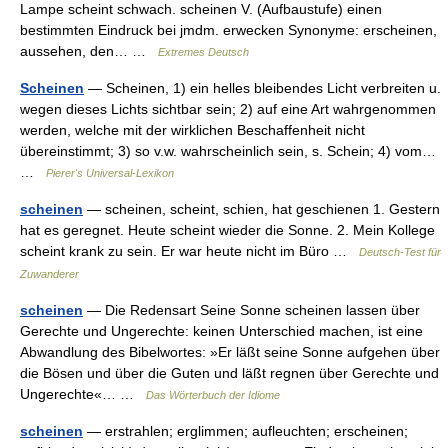
Lampe scheint schwach. scheinen V. (Aufbaustufe) einen
bestimmten Eindruck bei jmdm. erwecken Synonyme: erscheinen,
aussehen, den… …
Extremes Deutsch
Scheinen
— Scheinen, 1) ein helles bleibendes Licht verbreiten u.
wegen dieses Lichts sichtbar sein; 2) auf eine Art wahrgenommen
werden, welche mit der wirklichen Beschaffenheit nicht
übereinstimmt; 3) so v.w. wahrscheinlich sein, s. Schein; 4) vom…
…
Pierer's Universal-Lexikon
scheinen
— scheinen, scheint, schien, hat geschienen 1. Gestern
hat es geregnet. Heute scheint wieder die Sonne. 2. Mein Kollege
scheint krank zu sein. Er war heute nicht im Büro …
Deutsch-Test für
Zuwanderer
scheinen
— Die Redensart Seine Sonne scheinen lassen über
Gerechte und Ungerechte: keinen Unterschied machen, ist eine
Abwandlung des Bibelwortes: »Er läßt seine Sonne aufgehen über
die Bösen und über die Guten und läßt regnen über Gerechte und
Ungerechte«… …
Das Wörterbuch der Idiome
scheinen
— erstrahlen; erglimmen; aufleuchten; erscheinen;