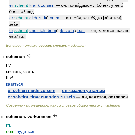
er
scheint
krank zu sein
— он, по-ви́димому, бо́лен; у него́
больно́й вид
er
scheint
dich zu k
é
nnen
— он тебя́, как бу́дто [ка́жется],
зна́ет
er
scheint
uns nicht bem
é
rkt zu h
á
ben
— он, ка́жется, нас не
заме́тил
Большой немецко-русский словарь
scheinen
>
scheinen
10
I
vi
светить, сиять
II
vi
казаться
er schien müde zu sein
—
он казался усталым
er scheint einverstanden zu sein
— он, кажется, согласен
Современный немецко-русский словарь общей лексики
scheinen
>
scheinen, vorkommen
11
гл.
общ.
чудиться