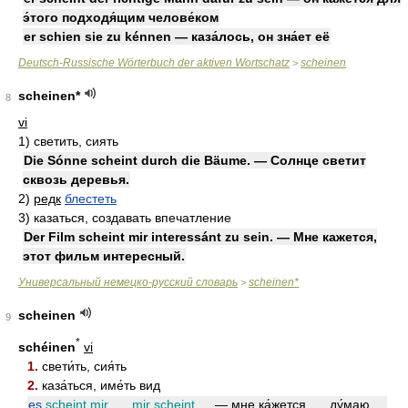
э́того подходя́щим челове́ком
er schien sie zu kénnen — каза́лось, он зна́ет её
Deutsch-Russische Wörterbuch der aktiven Wortschatz
scheinen
>
scheinen*
8
vi
1)
светить, сиять
Die Sónne scheint durch die Bäume. — Солнце светит
сквозь деревья.
2)
редк
блестеть
3)
казаться, создавать впечатление
Der Film scheint mir interessánt zu sein. — Мне кажется,
этот фильм интересный.
Универсальный немецко-русский словарь
scheinen*
>
scheinen
9
*
schéinen
vi
1.
свети́ть, сия́ть
2.
каза́ться, име́ть вид
es
scheint
mir …, mir scheint …
— мне ка́жется …, ду́маю …