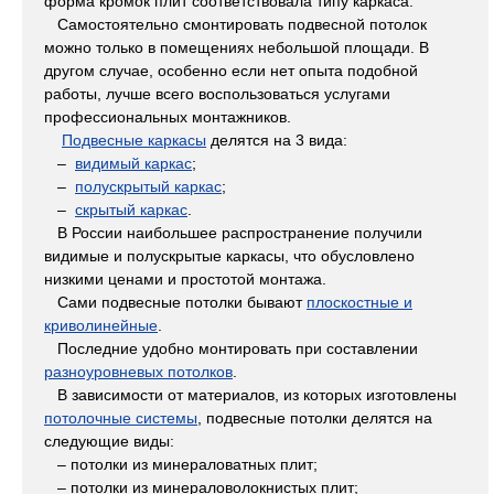
форма кромок плит соответствовала типу каркаса.
Самостоятельно смонтировать подвесной потолок
можно только в помещениях небольшой площади. В
другом случае, особенно если нет опыта подобной
работы, лучше всего воспользоваться услугами
профессиональных монтажников.
Подвесные каркасы
делятся на 3 вида:
–
видимый каркас
;
–
полускрытый каркас
;
–
скрытый каркас
.
В России наибольшее распространение получили
видимые и полускрытые каркасы, что обусловлено
низкими ценами и простотой монтажа.
Сами подвесные потолки бывают
плоскостные и
криволинейные
.
Последние удобно монтировать при составлении
разноуровневых потолков
.
В зависимости от материалов, из которых изготовлены
потолочные системы
, подвесные потолки делятся на
следующие виды:
– потолки из минераловатных плит;
– потолки из минераловолокнистых плит;