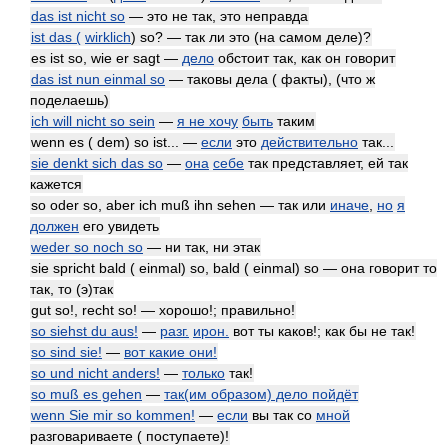
das ist nicht so
— это не так, это неправда
ist das (
wirklich
) so? — так ли это (на самом деле)?
es ist so, wie er sagt —
дело
обстоит так, как он говорит
das ist nun einmal so
— таковы дела ( факты), (что ж
поделаешь)
ich will nicht so sein
—
я не хочу
быть
таким
wenn es ( dem) so ist... —
если
это
действительно
так...
sie denkt sich das so
—
она
себе
так представляет, ей так
кажется
so oder so, aber ich muß ihn sehen — так или
иначе
,
но
я
должен
его увидеть
weder so noch so
— ни так, ни этак
sie spricht bald ( einmal) so, bald ( einmal) so — она говорит то
так, то (э)так
gut so!, recht so! — хорошо!; правильно!
so siehst du aus!
—
разг.
ирон.
вот ты каков!; как бы не так!
so sind sie!
—
вот какие они!
so und nicht anders!
—
только
так!
so muß es gehen
—
так(им образом) дело пойдёт
wenn Sie mir so kommen!
—
если
вы так со
мной
разговариваете ( поступаете)!