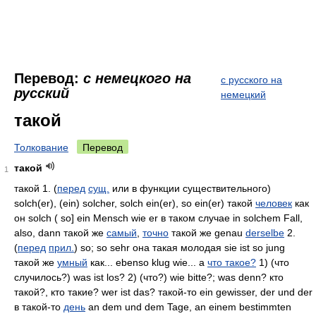
Перевод:
с немецкого на
с русского на
русский
немецкий
такой
Толкование
Перевод
такой
1
такой 1. (
перед
сущ.
или в функции существительного)
solch(er), (ein) solcher, solch ein(er), so ein(er) такой
человек
как
он solch ( so] ein Mensch wie er в таком случае in solchem Fall,
also, dann такой же
самый
,
точно
такой же genau
derselbe
2.
(
перед
прил.
) so; so sehr она такая молодая sie ist so jung
такой же
умный
как... ebenso klug wie... а
что такое?
1) (что
случилось?) was ist los? 2) (что?) wie bitte?; was denn? кто
такой?, кто такие? wer ist das? такой-то ein gewisser, der und der
в такой-то
день
an dem und dem Tage, an einem bestimmten