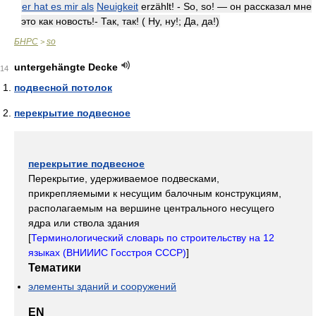
er hat es mir als
Neuigkeit
erzählt! - So, so! — он рассказал мне
это как новость!- Так, так! ( Ну, ну!; Да, да!)
БНРС
so
>
untergehängte Decke
14
подвесной потолок
перекрытие подвесное
перекрытие подвесное
Перекрытие, удерживаемое подвесками,
прикрепляемыми к несущим балочным конструкциям,
располагаемым на вершине центрального несущего
ядра или ствола здания
[
Терминологический словарь по строительству на 12
языках (ВНИИИС Госстроя СССР)
]
Тематики
элементы зданий и сооружений
EN