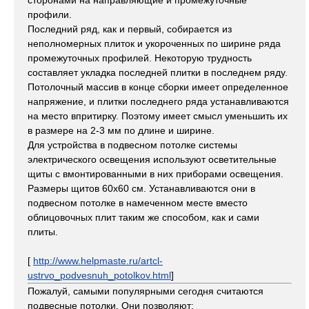
сторонами на направляющие и промежуточные
профили.
Последний ряд, как и первый, собирается из
неполномерных плиток и укороченных по ширине ряда
промежуточных профилей. Некоторую трудность
составляет укладка последней плитки в последнем ряду.
Потолочный массив в конце сборки имеет определенное
напряжение, и плитки последнего ряда устанавливаются
на место впритирку. Поэтому имеет смысл уменьшить их
в размере на 2-3 мм по длине и ширине.
Для устройства в подвесном потолке системы
электрического освещения используют осветительные
щиты с вмонтированными в них приборами освещения.
Размеры щитов 60x60 см. Устанавливаются они в
подвесном потолке в намеченном месте вместо
облицовочных плит таким же способом, как и сами
плиты.
[
http://www.helpmaste.ru/artcl-
ustrvo_podvesnuh_potolkov.html
]
Пожалуй, самыми популярными сегодня считаются
подвесные потолки. Они позволяют: