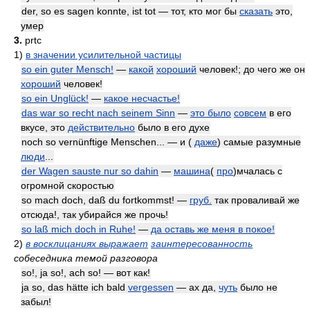
der, so es sagen konnte, ist tot — тот, кто мог бы
сказать
это,
умер
3.
prtc
1)
в значении усилительной частицы
so ein guter Mensch!
—
какой
хороший
человек!; до чего же он
хороший
человек!
so ein Unglück!
—
какое несчастье!
das war so recht nach seinem Sinn
—
это было
совсем
в его
вкусе, это
действительно
было в его духе
noch so vernünftige Menschen... — и (
даже
) самые разумные
люди
...
der Wagen sauste nur so dahin
—
машина
(
про
)мчалась с
огромной скоростью
so mach doch, daß du fortkommst! —
груб.
так проваливай же
отсюда!, так убирайся же прочь!
so laß mich doch in Ruhe!
—
да оставь же меня в покое!
2)
в восклицаниях выражает
заинтересованность
собеседника темой разговора
so!, ja so!, ach so! — вот как!
ja so, das hätte ich bald
vergessen
— ах да,
чуть
было не
забыл!