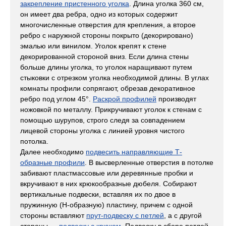
закрепление пристенного уголка
. Длина уголка 360 см,
он имеет два ребра, одно из которых содержит
многочисленные отверстия для крепления, а второе
ребро с наружной стороны покрыто (декорировано)
эмалью или винилом. Уголок крепят к стене
декорированной стороной вниз. Если длина стены
больше длины уголка, то уголок наращивают путем
стыковки с отрезком уголка необходимой длины. В углах
комнаты профили сопрягают, обрезав декоративное
ребро под углом 45°.
Раскрой профилей
производят
ножовкой по металлу. Прикручивают уголок к стенам с
помощью шурупов, строго следя за совпадением
лицевой стороны уголка с линией уровня чистого
потолка.
Далее необходимо
подвесить направляющие Т-
образные профили
. В высверленные отверстия в потолке
забивают пластмассовые или деревянные пробки и
вкручивают в них крюкообразные дюбеля. Собирают
вертикальные подвески, вставляя их по двое в
пружинную (Н-образную) пластину, причем с одной
стороны вставляют
прут-подвеску с петлей
, а с другой