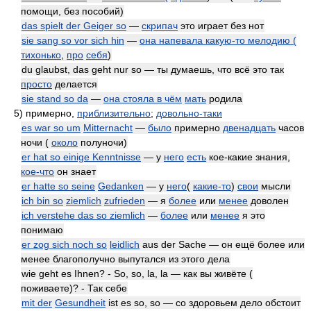
помощи, без пособий)
das spielt der Geiger so
—
скрипач
это играет без нот
sie sang so vor sich hin
—
она напевала какую-то мелодию (
тихонько
,
про
себя
)
du glaubst, das geht nur so — ты думаешь, что всё это так
просто
делается
sie stand so da
—
она стояла в чём
мать
родила
5)
примерно,
приблизительно
;
довольно-таки
es war so um
Mitternacht
—
было
примерно
двенадцать
часов
ночи (
около
полуночи)
er hat so einige Kenntnisse
— у
него
есть
кое-какие знания,
кое-что
он знает
er hatte so seine
Gedanken
— у
него
(
какие-то
)
свои
мысли
ich bin so
ziemlich
zufrieden
— я
более
или
менее
доволен
ich verstehe das so ziemlich
—
более
или
менее
я это
понимаю
er zog sich noch so
leidlich
aus der Sache — он ещё более или
менее благополучно выпутался из этого дела
wie geht es Ihnen? - So, so, la, la — как вы живёте (
поживаете)? - Так себе
mit der
Gesundheit
ist es so, so — со здоровьем дело обстоит