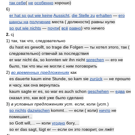
так себе
(
не
особенно
хорошо)
6)
er hat so gut wie keine
Aussicht
,
die Stelle zu
erhalten
—
его
шансы на
получение
места ( должности) равны нулю
so gut wie nichts
—
почти
(
всё
равно
) что ничего
2.
cj
1)
так, так что, следовательно
du hast es gewollt, so trage die Folgen — ты хотел этого, так (
следовательно) отвечай за последствия
er war nicht da, so konnten wir ihn nicht
sprechen
— его не
было, так что мы не могли с ним поговорить
2)
во временных предложениях
как
es dauerte kaum eine Stunde, so kam sie
zurück
— не прошло
и часу, как она вернулась
kaum sagte er es, so war es auch schon
geschehen
—
едва
он
сказал это, как всё уже было сделано
3)
в условных предложениях уст.
если; коли
(
уст.
)
so nichts
dazwischen
kommt... — если ( коли)
ничто
не
помешает...
so Gott will,... — коли
угодно
богу,...
so er das sagt, lügt er — если он это говорит, он лжёт