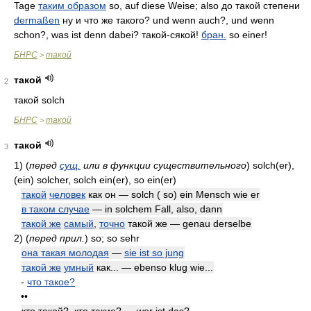
Tage
таким образом
so, auf diese Weise; also до такой степени
dermaßen
ну и что же такого? und wenn auch?, und wenn
schon?, was ist denn dabei? такой-сякой!
бран.
so einer!
БНРС
такой
>
такой
2
такой solch
БНРС
такой
>
такой
3
1)
(
перед
сущ.
или в функции существительного
)
solch(er),
(ein) solcher, solch ein(er), so ein(er)
такой
человек
как он — solch ( so) ein Mensch wie er
в таком случае
— in solchem Fall, also, dann
такой же
самый
,
точно
такой же — genau derselbe
2)
(
перед прил.
)
so; so sehr
она такая молодая
—
sie ist so jung
такой же
умный
как... — ebenso klug wie...
-
что такое?
••