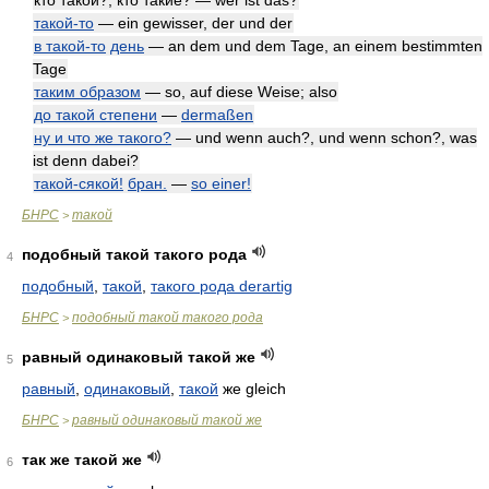
кто такой?, кто такие? — wer ist das?
такой-то
— ein gewisser, der und der
в такой-то
день
— an dem und dem Tage, an einem bestimmten
Tage
таким образом
— so, auf diese Weise; also
до такой степени
—
dermaßen
ну и что же такого?
— und wenn auch?, und wenn schon?, was
ist denn dabei?
такой-сякой!
бран.
—
so einer!
БНРС
такой
>
подобный такой такого рода
4
подобный
,
такой
,
такого рода
derartig
БНРС
подобный такой такого рода
>
равный одинаковый такой же
5
равный
,
одинаковый
,
такой
же gleich
БНРС
равный одинаковый такой же
>
так же такой же
6