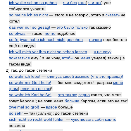
ich wollte schon so gehen
—
я и без
того
(
я и так
) уже
собирался уходить
so meine ich es nicht
— этого я не говорю, этого я
сказать
не
хотел
das war nur so gesagt
—
это
было
только
так сказано
so etwas
— такое,
нечто
подобное
so (et)was habe ich noch nicht
gesehen
—
ничего
подобного я
ещё не видел
ich will mich vor ihm nicht so sehen lassen
—
я не хочу
показаться
ему ( я не хочу,
чтобы
он
меня
увидел) таким ( в
таком виде)
2)
так, до такой степени
so wahr ich lebe!
—
клянусь своей жизнью (что это правда)!
so wahr mir Gott helfe!
— бог мне свидетель!, разрази
меня
гром
(
если это не так
)!
so wahr ich Karl heiße!
—
это так же
верно
как то, что меня
зовут Карлом!; не зови меня
больше
Карлом, если это не так!
zweimal so groß
—
вдвое
больше
so sehr
— так (сильно); до такой степени
sich nicht so recht wohl
fühlen
—
чувствовать себя
как-то
неважно