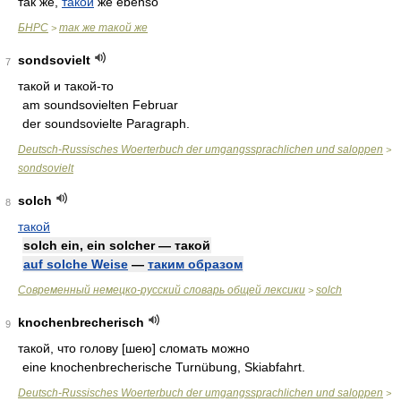
так же,
такой
же ebenso
БНРС
так же такой же
>
sondsovielt
7
такой и такой-то
am soundsovielten Februar
der soundsovielte Paragraph.
Deutsch-Russisches Woerterbuch der umgangssprachlichen und saloppen
>
sondsovielt
solch
8
такой
solch ein, ein solcher — такой
auf solche Weise
—
таким образом
Современный немецко-русский словарь общей лексики
solch
>
knochenbrecherisch
9
такой, что голову [шею] сломать можно
eine knochenbrecherische Turnübung, Skiabfahrt.
Deutsch-Russisches Woerterbuch der umgangssprachlichen und saloppen
>