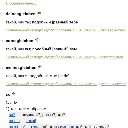
knochenbrecherisch
deinesgleichen
10
такой, как ты; подобный [равный] тебе
Современный немецко-русский словарь общей лексики
deinesgleichen
>
euresgleichen
11
такой, как вы; подобный [равный] вам
Современный немецко-русский словарь общей лексики
euresgleichen
>
meinesgleichen
12
такой, как я; подобный мне [себе]
Современный немецко-русский словарь общей лексики
meinesgleichen
>
so
13
1.
adv
1)
так, таким образом
so?
— неужели?, разве?, так?
so ein
—
такой
so ist es!
— (
дело
обстоит)
именно
так!; таковы дела!