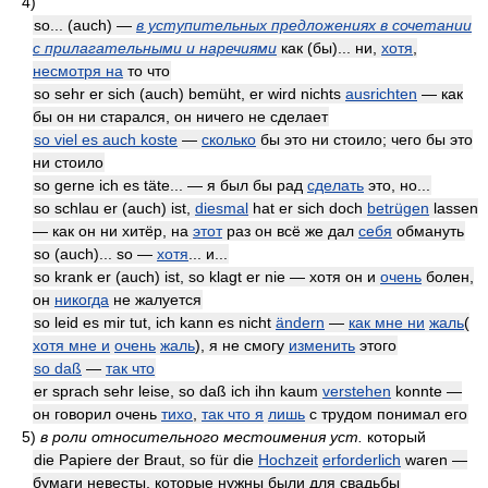
4)
so... (auch) —
в уступительных предложениях в сочетании
с прилагательными и наречиями
как (бы)... ни,
хотя
,
несмотря на
то что
so sehr er sich (auch) bemüht, er wird nichts
ausrichten
— как
бы он ни старался, он ничего не сделает
so viel es auch koste
—
сколько
бы это ни стоило; чего бы это
ни стоило
so gerne ich es täte... — я был бы рад
сделать
это, но...
so schlau er (auch) ist,
diesmal
hat er sich doch
betrügen
lassen
— как он ни хитёр, на
этот
раз он всё же дал
себя
обмануть
so (auch)... so —
хотя
... и...
so krank er (auch) ist, so klagt er nie — хотя он и
очень
болен,
он
никогда
не жалуется
so leid es mir tut, ich kann es nicht
ändern
—
как мне ни
жаль
(
хотя мне и
очень
жаль
), я не смогу
изменить
этого
so daß
—
так что
er sprach sehr leise, so daß ich ihn kaum
verstehen
konnte —
он говорил очень
тихо
,
так что я
лишь
с трудом понимал его
5)
в роли относительного местоимения уст.
который
die Papiere der Braut, so für die
Hochzeit
erforderlich
waren —
бумаги невесты, которые нужны были для свадьбы