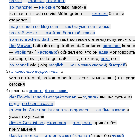
so viel
—
столько
,
так много
so mancher
—
не
один
только, многие
ich mag mir noch so viel Mühe geben... —
сколько
бы я ни
старался...
mag er noch so klug sein
—
как бы умён он ни был
so groß wie er
—
такой же
большой
,
как он
so
erschrocken
,
daß
... — так ( до такой степени) испуган, что...
der
Vorwurf
hatte ihn so getroffen, daß er kaum
sprechen
konnte
—
упрёк
так (
настолько
) обидел его, что он
едва
мог говорить
so lange, bis..., so lange, daß... — до тех пор,
пока
не...
so
schnell
wie ( als)
möglich
—
как
можно
скорей
(
быстрей
)
3)
в качестве коррелята
то
wenn du kannst, so komm heute — если ты можешь, (то) приди
сегодня
4)
разг. так
просто
,
безо всяких
der Rowdy ist so davongekommen
—
хулиган
вышел сухим из
воды
(
не был наказан
)
er war im Cafe und ist dann so gegangen
—
он был в
кафе
и
ушёл, не уплатив
dieser Gast ist so gekommen
—
этот
гость
пришёл без
приглашения
das kann er so
—
это он может (
сделать
) так ( без
чужой