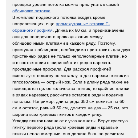
проверки уровня потолка можно приступать к самой
облицовке потолка
.
В комплект подвесного потолка входят, кроме
направляющих, еще
промежуточные вставки Т-
образного профиля
. Длина их 60 см, и предназначены
они для поперечного прокладывания между
облицовочными плитками в каждом ряду. Поэтому,
приступая к облицовке, необходимо приготовить для двух
пристенных рядов не только неполномерные плитки, но
и в соответствии с шириной этих рядов нарезать
прокладочные профили. Для раскроя профилей
используют ножовку по металлу, а для нарезки плиток из
гипсоволокна — острый нож. Если в длину ряда также не
помещается целое количество плиток, то крайние плитки
в рядах нарезают, рассчитав остаток в ряду и поделив
пополам. Например: длина ряда 350 см делится на 60
см и остаток, равный 50 см, делится на два — 25 см, это
ширина всех краевых плиток в каждом ряду.
Укладку плиток начинают с угла комнаты. Берут краевую
плитку первого ряда (если краевые ряды и краевые
плитки неполномерные, она должна быть по расчетам