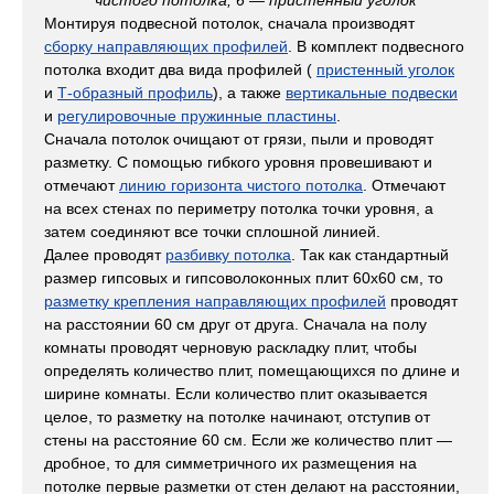
чистого потолка; 6 — пристенный уголок
Монтируя подвесной потолок, сначала производят
сборку направляющих профилей
. В комплект подвесного
потолка входит два вида профилей (
пристенный уголок
и
Т-образный профиль
), а также
вертикальные подвески
и
регулировочные пружинные пластины
.
Сначала потолок очищают от грязи, пыли и проводят
разметку. С помощью гибкого уровня провешивают и
отмечают
линию горизонта чистого потолка
. Отмечают
на всех стенах по периметру потолка точки уровня, а
затем соединяют все точки сплошной линией.
Далее проводят
разбивку потолка
. Так как стандартный
размер гипсовых и гипсоволоконных плит 60x60 см, то
разметку крепления направляющих профилей
проводят
на расстоянии 60 см друг от друга. Сначала на полу
комнаты проводят черновую раскладку плит, чтобы
определять количество плит, помещающихся по длине и
ширине комнаты. Если количество плит оказывается
целое, то разметку на потолке начинают, отступив от
стены на расстояние 60 см. Если же количество плит —
дробное, то для симметричного их размещения на
потолке первые разметки от стен делают на расстоянии,