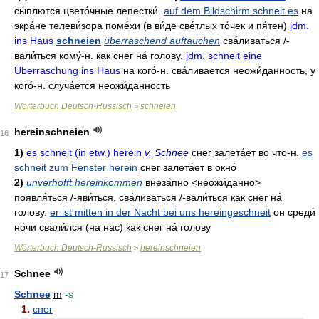
сы́плются цвето́чные лепестки́
.
auf dem Bildschirm schneit es
на
экра́не телеви́зора поме́хи
(в ви́де све́тлых то́чек и пя́тен)
jdm.
ins Haus
schneien
überraschend auftauchen
сва́ливаться
/-
вали́ться
кому́-н
.
как снег на́ голову
.
jdm. schneit eine
Überraschung ins Haus
на кого́-н
.
сва́ливается неожи́данность
,
у
кого́-н
.
случа́ется неожи́данность
Wörterbuch Deutsch-Russisch
schneien
>
hereinschneien
16
1)
es schneit (in etw.) herein
v.
Schnee
снег залета́ет во что-н
.
es
schneit zum Fenster herein
снег залета́ет в окно́
2)
unverhofft hereinkommen
внеза́пно
<неожи́данно>
появля́ться
/-
яви́ться
,
сва́ливаться
/-
вали́ться
как снег на́
голову
.
er ist mitten in der Nacht bei uns hereingeschneit
он среди́
но́чи свали́лся
(на нас)
как снег на́ голову
Wörterbuch Deutsch-Russisch
hereinschneien
>
Schnee
17
Schnee
m
-s
1.
снег