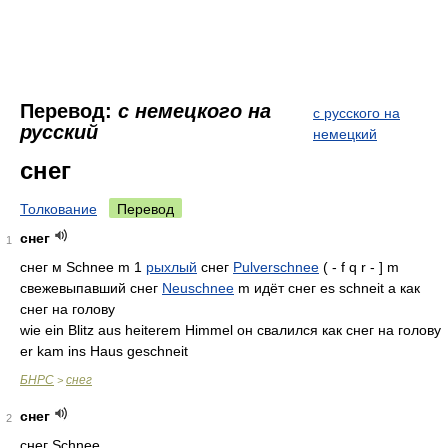
Перевод:
с немецкого на
с русского на
русский
немецкий
снег
Толкование
Перевод
снег
1
снег м Schnee m 1
рыхлый
снег
Pulverschnee
( - f q r - ] m
свежевыпавший снег
Neuschnee
m идёт снег es schneit а как
снег на голову
wie ein Blitz aus heiterem Himmel он свалился как снег на голову
er kam ins Haus geschneit
БНРС
снег
>
снег
2
снег Schnee