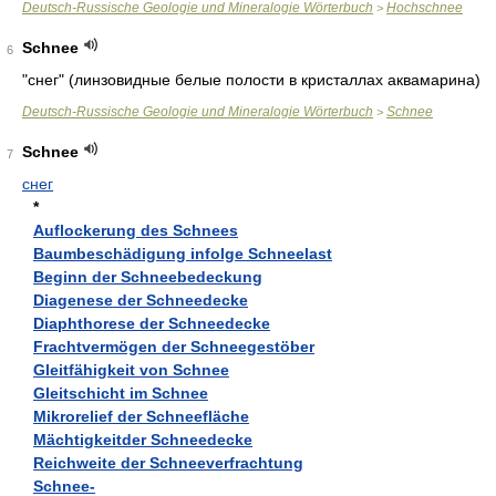
Deutsch-Russische Geologie und Mineralogie Wörterbuch
Hochschnee
>
Schnee
6
"снег" (линзовидные белые полости в кристаллах аквамарина)
Deutsch-Russische Geologie und Mineralogie Wörterbuch
Schnee
>
Schnee
7
снег
*
Auflockerung des Schnees
Baumbeschädigung infolge Schneelast
Beginn der Schneebedeckung
Diagenese der Schneedecke
Diaphthorese der Schneedecke
Frachtvermögen der Schneegestöber
Gleitfähigkeit von Schnee
Gleitschicht im Schnee
Mikrorelief der Schneefläche
Mächtigkeitder Schneedecke
Reichweite der Schneeverfrachtung
Schnee-