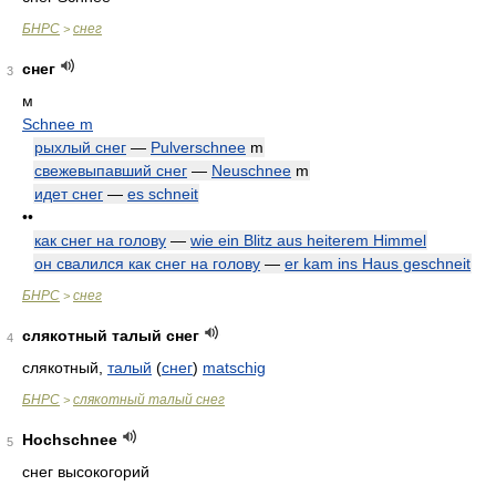
БНРС
снег
>
снег
3
м
Schnee m
рыхлый снег
—
Pulverschnee
m
свежевыпавший снег
—
Neuschnee
m
идет снег
—
es schneit
••
как снег на голову
—
wie ein Blitz aus heiterem Himmel
он свалился как снег на голову
—
er kam ins Haus geschneit
БНРС
снег
>
слякотный талый снег
4
слякотный,
талый
(
снег
)
matschig
БНРС
слякотный талый снег
>
Hochschnee
5
снег высокогорий