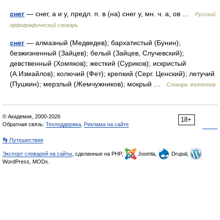
снег
— снег, а и у, предл. п. в (на) снег у, мн. ч. а, ов …
Русский
орфографический словарь
снег
— алмазный (Медведев); бархатистый (Бунин);
безжизненный (Зайцев); белый (Зайцев, Случевский);
девственный (Хомяков); жесткий (Суриков); искристый
(А.Измайлов); колючий (Фет); крепкий (Серг. Ценский); летучий
(Пушкин); мерзлый (Жемчужников); мокрый …
Словарь эпитетов
© Академик, 2000-2026
18+
Обратная связь:
Техподдержка
,
Реклама на сайте
👣 Путешествия
Экспорт словарей на сайты
, сделанные на PHP,
Joomla,
Drupal,
WordPress, MODx.