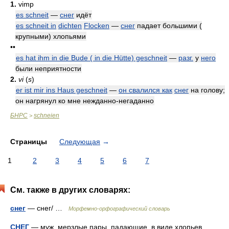
1.
vimp
es schneit
—
снег
идёт
es schneit in
dichten
Flocken
—
снег
падает большими (
крупными) хлопьями
••
es hat ihm in die Bude ( in die Hütte) geschneit
—
разг.
у
него
были неприятности
2.
vi
(
s
)
er ist mir ins Haus geschneit
—
он свалился как
снег
на голову;
он нагрянул ко мне нежданно-негаданно
БНРС
schneien
>
Страницы
Следующая
→
1
2
3
4
5
6
7
См. также в других словарях:
снег
— снег/ …
Морфемно-орфографический словарь
СНЕГ
— муж. мерзлые пары, падающие, в виде хлопьев,