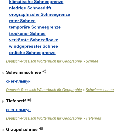
klimatische Schneegrenze
niedrige Schneedrift
orographische Schneegrenze
roter Schnee
temporäre Schneegrenze
trockener Schnee
verkörnte Schneeflocke
windgepresster Schnee
örtliche Schneegrenze
Deutsch-Russisch Wörterbuch für Geographie
Schnee
>
Schwimmschnee
8
снег-плывун
Deutsch-Russisch Wörterbuch für Geographie
Schwimmschnee
>
Tiefenreif
9
снег-плывун
Deutsch-Russisch Wörterbuch für Geographie
Tiefenreif
>
Graupelschnee
10