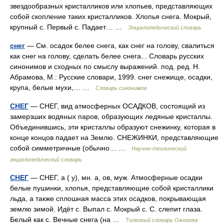
звездообразных кристалликов или хлопьев, представляющих
собой скопление таких кристалликов. Хлопья снега. Мокрый,
крупный с. Первый с. Падает… …
Энциклопедический словарь
снег
— См. осадок белее снега, как снег на голову, свалиться
как снег на голову, сделать белее снега... Словарь русских
синонимов и сходных по смыслу выражений. под. ред. Н.
Абрамова, М.: Русские словари, 1999. снег снежище, осадки,
крупа, белые мухи,… …
Словарь синонимов
СНЕГ
— СНЕГ, вид атмосферных ОСАДКОВ, состоящий из
замерзших водяных паров, образующих ледяные кристаллы.
Объединившись, эти кристаллы образуют снежинку, которая в
конце концов падает на Землю. СНЕЖИНКИ, представляющие
собой симметричные (обычно… …
Научно-технический
энциклопедический словарь
СНЕГ
— СНЕГ, а ( у), мн. а, ов, муж. Атмосферные осадки
белые пушинки, хлопья, представляющие собой кристаллики
льда, а также сплошная масса этих осадков, покрывающая
землю зимой. Идёт с. Выпал с. Мокрый с. С. слепит глаза.
Белый как с. Вечные снега (на …
Толковый словарь Ожегова