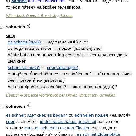
4)
Schnee
auf dem Bildschirm "
снег"
<поме́хи в ви́де све́тлых
то́чек и пя́тен>
на экра́не телеви́зора
Wörterbuch Deutsch-Russisch
Schnee
>
schneien
14
vimp
es schneit (stark)
— идёт (си́льный) снег
es begánn zu schnéien — пошёл [начался́] снег
héute hat es den gánzen Tag geschnéit — сего́дня весь день
шёл снег
schneit es noch?
—
снег ещё идёт?
erst gégen Ábend hörte es zu schnéien auf — то́лько под ве́чер
снег прекрати́лся [переста́л]
hat es áufgehört zu schnéien? — снег переста́л (идти́)?
Deutsch-Russische Wörterbuch der aktiven Wortschatz
schneien
>
schneien
15
es schneit
идёт снег
.
es begann zu
schneien
пошёл
<начался́>
снег
,
засне́жило
.
in der Nacht hat es geschneit
но́чью шёл
<вы́пал>
снег
.
es schneit in dichten Flocken
снег па́дает
кру́пными
<больши́ми>
хло́пьями
|
es schneit Blütenblätter