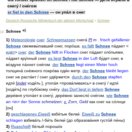
снегу́ / сне́гом
er fiel in den Schnee
— он упа́л в снег
Deutsch-Russische Wörterbuch der aktiven Wortschatz
Schnee
>
Schnee
13
1)
Meteorologie
снег
.
Schneemassen
снега́
Pl
m
. frisch gefallener
Schnee
свежевы́павший снег
,
поро́ша
.
es fällt
Schnee
па́дает
<
идёт
>
снег
.
der
Schnee
fällt in Flocken
снег па́дает хло́пьями
,
па́дает кру́пный снег
.
es liegt
Schnee
in der Luft
бу́дет снег
,
в
во́здухе па́хнет сне́гом
.
der
Schnee
liegt einen Meter hoch
толщина́ сне́жного покро́ва оди́н метр
.
der
Schnee
bleibt liegen
снег не раста́ет / снег уде́ржится
.
durch den
Schnee
stapfen
идти́
[
indet
ходи́ть ],
утопа́я
<прова́ливаясь>
в снегу́ / идти́
[ходи́ть]
по глубо́кому сне́гу
.
das Dorf liegt in tiefem
Schnee
дере́вня утопа́ет в снегу́
,
дере́вню занесло́ сне́гом
.
wie
Schnee
an <in> der Sonne
schmelzen:
v.
Zorn, Geld
как снег на со́лнце
[он]
2)
geschlagenes Eiweiß
взби́тые белки́
.
Eiweiß zu
Schnee
schlagen
взбива́ть
/-
би́ть белки́
(до образова́ния густо́й пе́ны)
3)
Ruaschgift
бе́лый порошо́к