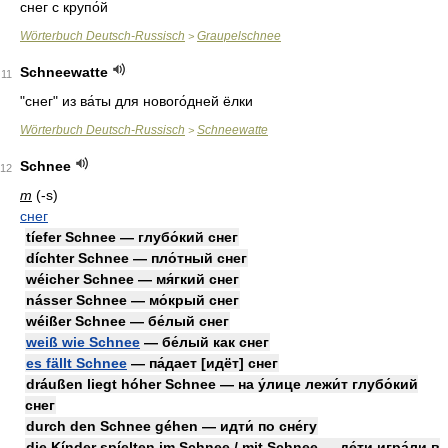
снег с крупо́й
Wörterbuch Deutsch-Russisch
Graupelschnee
>
Schneewatte
11
"
снег" из ва́ты для нового́дней ёлки
Wörterbuch Deutsch-Russisch
Schneewatte
>
Schnee
12
m
(-s)
снег
tíefer Schnee — глубо́кий снег
díchter Schnee — пло́тный снег
wéicher Schnee — мя́гкий снег
násser Schnee — мо́крый снег
wéißer Schnee — бе́лый снег
weiß wie Schnee
— бе́лый как снег
es fällt Schnee
— па́дает [идёт] снег
dráußen liegt hóher Schnee — на у́лице лежи́т глубо́кий
снег
durch den Schnee géhen — идти́ по сне́гу
die Kínder spíelten im Schnee / mit Schnee — де́ти игра́ли в