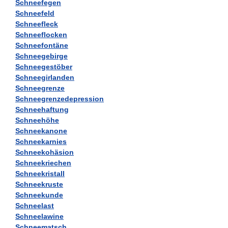
Schneefegen
Schneefeld
Schneefleck
Schneeflocken
Schneefontäne
Schneegebirge
Schneegestöber
Schneegirlanden
Schneegrenze
Schneegrenzedepression
Schneehaftung
Schneehöhe
Schneekanone
Schneekarnies
Schneekohäsion
Schneekriechen
Schneekristall
Schneekruste
Schneekunde
Schneelast
Schneelawine
Schneematsch