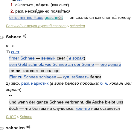
1.
сы́паться, па́дать (как снег)
2.
разг.
неожи́данно появи́ться
er ist mir ins Haus
geschn
é
it
— он свали́лся как снег на́ голову
Большой немецко-русский словарь
schneien
>
Schnee
19
m
-s
1)
снег
firner Schnee
—
вечный
снег
(
в горах
)
sein Geld schmolz wie Schnee an der Sonne
—
его
деньги
таяли, как снег на солнце
Eier zu Schnee
schlagen
—
кул.
взбивать
белки
2)
эвф.
разг.
наркотик
(
в виде белого порошка;
б. ч.
кокаин или
героин
)
••
und wenn der ganze Schnee verbrennt, die Asche bleibt uns
doch — что бы там ни случилось,
кое-что
нам останется
БНРС
Schnee
>
schneien
20