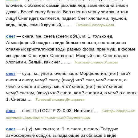
клочьев, с облаков; самый рыхлый лед, заменяющий зимой
дождь. Белей снегу белого. Бел снег на черну землю, и то к
лицу! Снег идет, сыплется, падает. Снег хлопьями, пушной,
кидь, падь, самый крупный;… …
Толковый словарь Даля
снег
— снега, мн. снега (снеги обл.), м. 1. только ед.
Атмосферный осадок в виде белых хлопьев, состоящих из
спаянных кристалликов воды разных форм, преимущ. в форме
звездочек. Снег идет. Снег выпал. Мокрый снег Снег падает
хлопьями. Белый, как снег.… …
Толковый словарь Ушакова
снег
— сущ., м., употр. очень часто Морфология: (нет) чего?
снега и снегу, чему? снегу, (вижу) что? снег, чем? снегом, о
чём? о снеге и в снегу; мн. что? снега, (нет) чего? снегов,
чему? снегам, (вижу) что? снега, чем? снегами, о чём? о снегах
1. Снегом …
Толковый словарь Дмитриева
снег
— снег: По ГОСТ Р 22.0.03; Источник …
Словарь-справочник
терминов нормативно-технической документации
снег
— а ( у); мн. снега; м. 1. о снеге, в снегу; Твёрдые
атмосферные осадки, выпадающие из облаков в виде