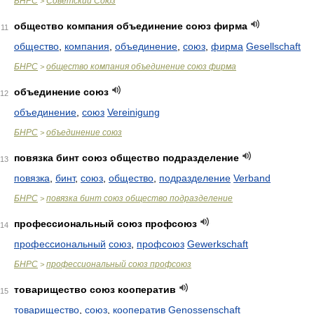
БНРС
Советский Союз
>
общество компания объединение союз фирма
11
общество
,
компания
,
объединение
,
союз
,
фирма
Gesellschaft
БНРС
общество компания объединение союз фирма
>
объединение союз
12
объединение
,
союз
Vereinigung
БНРС
объединение союз
>
повязка бинт союз общество подразделение
13
повязка
,
бинт
,
союз
,
общество
,
подразделение
Verband
БНРС
повязка бинт союз общество подразделение
>
профессиональный союз профсоюз
14
профессиональный
союз
,
профсоюз
Gewerkschaft
БНРС
профессиональный союз профсоюз
>
товарищество союз кооператив
15
товарищество
,
союз
,
кооператив
Genossenschaft