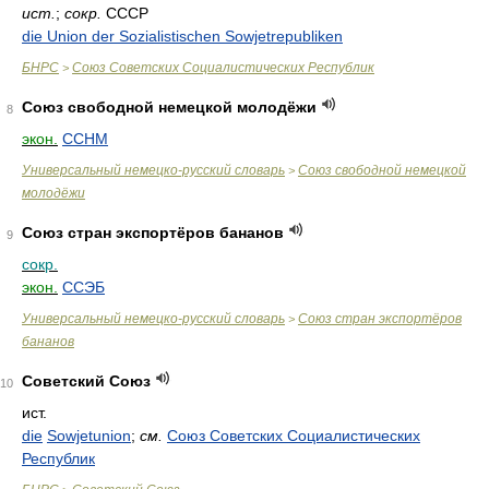
ист.
;
сокр.
СССР
die Union der Sozialistischen Sowjetrepubliken
БНРС
Союз Советских Социалистических Республик
>
Союз свободной немецкой молодёжи
8
экон.
ССНМ
Универсальный немецко-русский словарь
Союз свободной немецкой
>
молодёжи
Союз стран экспортёров бананов
9
сокр.
экон.
ССЭБ
Универсальный немецко-русский словарь
Союз стран экспортёров
>
бананов
Советский Союз
10
ист.
die
Sowjetunion
;
см.
Союз Советских Социалистических
Республик