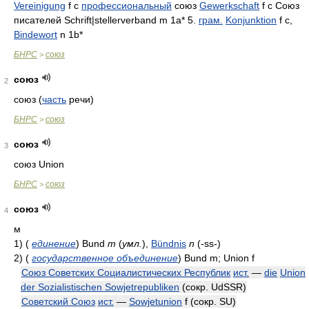
Vereinigung
f c
профессиональный
союз
Gewerkschaft
f c Союз
писателей Schrift|stellerverband m 1a* 5.
грам.
Konjunktion
f c,
Bindewort
n 1b*
БНРС
союз
>
союз
2
союз (
часть
речи)
БНРС
союз
>
союз
3
союз Union
БНРС
союз
>
союз
4
м
1)
(
единение
)
Bund
m
(
умл.
)
,
Bündnis
n
(-ss-)
2)
(
государственное объединение
)
Bund m; Union f
Союз Советских Социалистических Республик
ист.
—
die
Union
der Sozialistischen Sowjetrepubliken
(сокр.
UdSSR)
Советский Союз
ист.
—
Sowjetunion
f
(сокр.
SU)