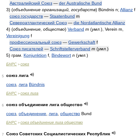
Австралийский Союз
—
der Australische Bund
3)
(
объединение организаций, государств
)
Bündnis n;
Allianz
f
союз государств
—
Staatenbund
m
Североатлантический Союз
—
die Nordatlantische Allianz
4)
(
объединение, общество
)
Verband
m
(
умл.
)
, Verein m,
Vereinigung
f
профессиональный союз
—
Gewerkschaft
f
Союз писателей
—
Schriftstellerverband
m
(
умл.
)
5)
грам.
Konjunktion
f,
Bindewort
n
(
умл.
)
БНРС
союз
>
союз лига
5
союз
,
лига
Bündnis
БНРС
союз лига
>
союз объединение лига общество
6
союз
,
объединение
,
лига
,
общество
Bund
БНРС
союз объединение лига общество
>
Союз Советских Социалистических Республик
7