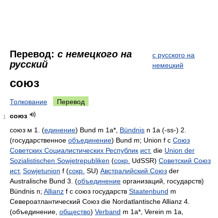
Перевод:
с немецкого на
с русского на
русский
немецкий
союз
Толкование
Перевод
союз
1
союз м 1. (
единение
) Bund m 1a*,
Bündnis
n 1a (-ss-) 2.
(государственное
объединение
) Bund m; Union f c
Союз
Советских Социалистических Республик
ист.
die
Union der
Sozialistischen Sowjetrepubliken
(
сокр.
UdSSR)
Советский Союз
ист.
Sowjetunion
f (
сокр.
SU)
Австралийский Союз
der
Australische Bund 3. (
объединение
организаций, государств)
Bündnis n;
Allianz
f c союз государств
Staatenbund
m
Североатлантический Союз die Nordatlantische Allianz 4.
(объединение,
общество
)
Verband
m 1a*, Verein m 1a,