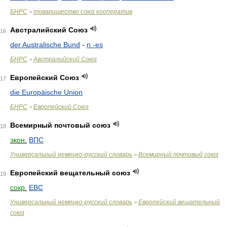
БНРС
товарищество союз кооператив
>
Австралийский Союз
16
der Australische Bund
-
n -es
БНРС
Австралийский Союз
>
Европейский Союз
17
die Europäische Union
БНРС
Европейский Союз
>
Всемирный почтовый союз
18
экон.
ВПС
Универсальный немецко-русский словарь
Всемирный почтовый союз
>
Европейский вещательный союз
19
сокр.
ЕВС
Универсальный немецко-русский словарь
Европейский вещательный
>
союз