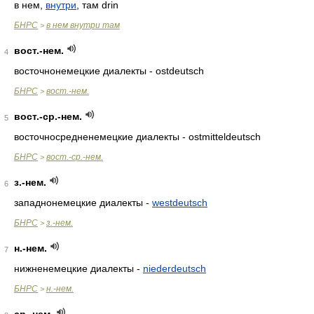
в нем,
внутри
, там drin
БНРС
в нем внутри там
>
вост.-нем.
4
восточнонемецкие диалекты - ostdeutsch
БНРС
вост.-нем.
>
вост.-ср.-нем.
5
восточносредненемецкие диалекты - ostmitteldeutsch
БНРС
вост.-ср.-нем.
>
з.-нем.
6
западнонемецкие диалекты -
westdeutsch
БНРС
з.-нем.
>
н.-нем.
7
нижненемецкие диалекты -
niederdeutsch
БНРС
н.-нем.
>