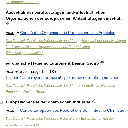
Gesundheitsbehörde
Ausschuß der beruftsstätigen landwirtschaftlichen
13
Organisationen der Europäischen Wirtschaftsgemeinschaft
нем.
; =
Comité des Organisations Professionnelles Agricoles
Das Deutsch-Russische Wörterbuch des Biers
Ausschuß der beruftsstätigen
>
landwirtschaftlichen Organisationen der Europäischen
Wirtschaftsgemeinschaft
europäische Hygienic Equipment Design Group
14
нем.
+
англ.
;
сокр.
EHEDG
Европейская группа по дизайну гигиеничного оборудования
Das Deutsch-Russische Wörterbuch des Biers
europäische Hygienic
>
Equipment Design Group
Europäischer Rat der chemischen Industrie
15
нем.
; =
Centre Européen des Fédérations de l'Industrie Chimique
Das Deutsch-Russische Wörterbuch des Biers
Europäischer Rat der
>
chemischen Industrie