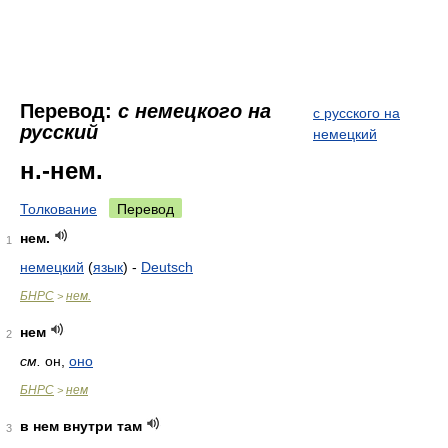
Перевод:
с немецкого на
с русского на
русский
немецкий
н.-нем.
Толкование
Перевод
нем.
1
немецкий
(
язык
) -
Deutsch
БНРС
нем.
>
нем
2
см.
он
,
оно
БНРС
нем
>
в нем внутри там
3