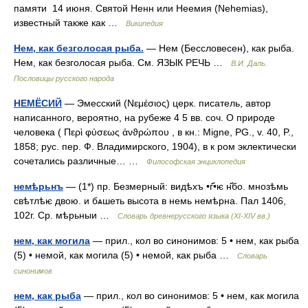
памяти 14 июня. Святой Ненн или Неемия (Nehemias),
известный также как …
Википедия
Нем, как безголосая рыба.
— Нем (Бессловесен), как рыба.
Нем, как безголосая рыба. См. ЯЗЫК РЕЧЬ …
В.И. Даль.
Пословицы русского народа
НЕМЁСИЙ
— Эмесский (Νεμέσιος) церк. писатель, автор
написанного, вероятно, на рубеже 4 5 вв. соч. О природе
человека ( Περὶ φύσεως ἀνϑρώπου , в кн.: Migne, PG., v. 40, P.,
1858; рус. пер. Ф. Владимирского, 1904), в к ром эклектически
сочетались различные… …
Философская энциклопедия
немѣрьнъ
— (1*) пр. Безмерный: видѣхъ •г҃•ѥ н҃бо. мнозѣмь
свѣтлѣѥ двою. и бѧшеть высота в немь немѣрна. Пал 1406,
102г. Ср. мѣрьныи …
Словарь древнерусского языка (XI-XIV вв.)
нем, как могила
— прил., кол во синонимов: 5 • нем, как рыба
(5) • немой, как могила (5) • немой, как рыба …
Словарь
синонимов
нем, как рыба
— прил., кол во синонимов: 5 • нем, как могила