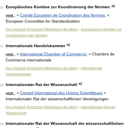
Europäisches Komitee zur Koordinierung der Normen
16
нем.
; =
Comité Européen de Coordination des Normes
; =
European Committee for Standardization
Das Deutsch-Russische Wörterbuch des Biers
Europäisches Komitee zur
>
Koordinierung der Normen
Internationale Handelskammer
17
нем.
; =
International Chamber of Commerce
; = Chambre de
Commerce internationale
Das Deutsch-Russische Wörterbuch des Biers
Internationale
>
Handelskammer
Internationaler Rat der Wissenschaft
18
нем.
; =
Conseil International des Unions Scientifiques
=
Internationaler Rat der wissenschaftlichen Vereinigungen
Das Deutsch-Russische Wörterbuch des Biers
Internationaler Rat der
>
Wissenschaft
Internationaler Rat der Wissenschaft der wissenschaftlichen
19