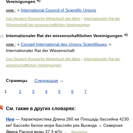
Vereinigungen
нем.
; =
International Council of Scientific Unions
Das Deutsch-Russische Wörterbuch des Biers
Internationaler Rat der
>
Wissenschaft der wissenschaftlichen Vereinigungen
Internationaler Rat der wissenschaftlichen Vereinigungen
20
нем.
; =
Conseil International des Unions Scientifiques
; =
Internationaler Rat der Wissenschaft
Das Deutsch-Russische Wörterbuch des Biers
Internationaler Rat der
>
wissenschaftlichen Vereinigungen
Страницы
Следующая
→
1
2
3
4
5
6
7
См. также в других словарях:
Нем
— Характеристика Длина 260 км Площадь бассейна 4230
км² Бассейн Белое море Бассейн рек Вычегда → Северная
Двина Расход воды 37,3 м³/с …
Википедия