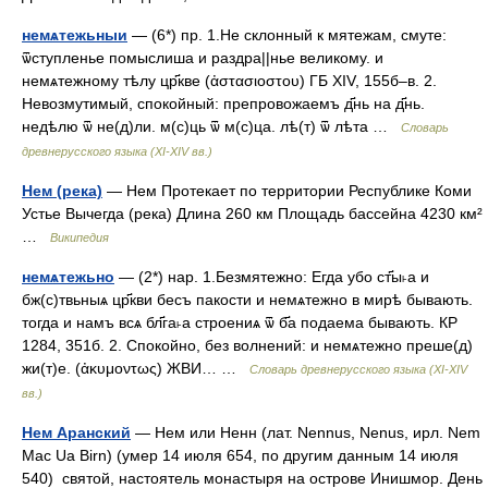
немѧтежьныи
— (6*) пр. 1.Не склонный к мятежам, смуте:
ѿступленье помыслиша и раздра||нье великому. и
немѧтежному тѣлу цр҃кве (ἀστασιοστου) ГБ XIV, 155б–в. 2.
Невозмутимый, спокойный: препровожаемъ д҃нь на д҃нь.
недѣлю ѿ не(д)ли. м(с)ць ѿ м(с)ца. лѣ(т) ѿ лѣта …
Словарь
древнерусского языка (XI-XIV вв.)
Нем (река)
— Нем Протекает по территории Республике Коми
Устье Вычегда (река) Длина 260 км Площадь бассейна 4230 км²
…
Википедия
немѧтежьно
— (2*) нар. 1.Безмятежно: Егда убо ст҃ы˫а и
бж(с)твьныѧ цр҃кви бесъ пакости и немѧтежно в мирѣ бывають.
тогда и намъ всѧ бл҃га˫а строениѧ ѿ б҃а подаема бывають. КР
1284, 351б. 2. Спокойно, без волнений: и немѧтежно преше(д)
жи(т)е. (ἀκυμοντως) ЖВИ… …
Словарь древнерусского языка (XI-XIV
вв.)
Нем Аранский
— Нем или Ненн (лат. Nennus, Nenus, ирл. Nem
Mac Ua Birn) (умер 14 июля 654, по другим данным 14 июля
540) святой, настоятель монастыря на острове Инишмор. День