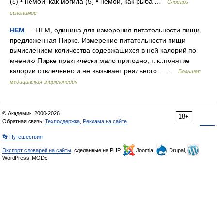
(5) • немой, как могила (5) • немой, как рыба …
Словарь
синонимов
НЕМ
— НЕМ, единица для измерения питательности пищи,
предложенная Пирке. Измерение питательности пищи
вычислением количества содержащихся в ней калорий по
мнению Пирке практически мало пригодно, т. к..понятие
калории отвлеченно и не вызывает реального… …
Большая
медицинская энциклопедия
© Академик, 2000-2026
18+
Обратная связь:
Техподдержка
,
Реклама на сайте
👣 Путешествия
Экспорт словарей на сайты
, сделанные на PHP,
Joomla,
Drupal,
WordPress, MODx.