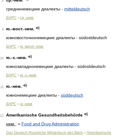
ср.-нем.
8
средненемецкие диалекты -
mitteldeutsch
БНРС
ср.-нем.
>
ю.-вост.-нем.
9
южновосточнонемецкие диалекты - südostdeutsch
БНРС
ю.-вост.-нем.
>
ю.-з.-нем.
10
южнозападнонемецкие диалекты - südostdeutsch
БНРС
ю.-з.-нем.
>
ю.-нем.
11
южнонемецкие диалекты -
süddeutsch
БНРС
ю.-нем.
>
Amerikanische Gesundheitsbehörde
12
нем.
; =
Food and Drug Administration
Das Deutsch-Russische Wörterbuch des Biers
Amerikanische
>