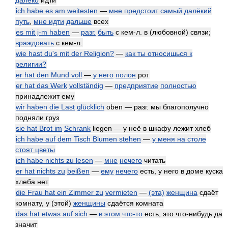
далеко
идти
ich habe es am weitesten
—
мне предстоит
самый
далёкий
путь
,
мне идти
дальше
всех
es mit j-m haben
—
разг.
быть
с кем-л. в (любовной) связи;
враждовать
с кем-л.
wie hast du's mit der Religion?
—
как ты относишься к
религии?
er hat den Mund voll
—
у него
полон
рот
er hat das Werk
vollständig
—
предприятие
полностью
принадлежит ему
wir haben die Last
glücklich
oben — разг. мы благополучно
подняли груз
sie hat Brot im
Schrank
liegen — у неё в шкафу лежит хлеб
ich habe auf dem Tisch Blumen stehen
—
у меня на столе
стоят цветы
ich habe nichts zu lesen
—
мне
нечего
читать
er hat nichts zu
beißen
—
ему
нечего
есть, у него в доме куска
хлеба нет
die Frau hat ein Zimmer zu
vermieten
—
(эта)
женщина
сдаёт
комнату, у (этой)
женщины
сдаётся комната
das hat etwas auf sich
—
в этом
что-то
есть, это что-нибудь да
значит