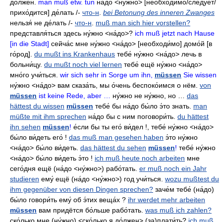
до́лжен
.
man muß etw. tun
на́до
<ну́жно> [необходи́мо/сле́дует/
прихо́дится]
де́лать
/-
что-н
.
bei Betonung des inneren Zwanges
нельзя́ не де́лать
/-
что-н
.
muß man sich hier vorstellen?
представля́ться здесь ну́жно
<на́до>?
ich muß jetzt nach Hause
[in die Stadt]
сейча́с мне ну́жно
<на́до> [необходи́мо]
домо́й
[в
го́род].
du mußt ins Krankenhaus
тебе́ ну́жно
<на́до>
лечь в
больни́цу
.
du mußt noch viel lernen
тебе́ ещё ну́жно
<на́до>
мно́го учи́ться
.
wir sich sehr in Sorge um ihn,
müssen
Sie wissen
ну́жно
<на́до>
вам сказа́ть
,
мы о́чень беспоко́имся о нём
.
von
müssen
ist keine Rede, aber …
ну́жно не ну́жно
,
но …
das
hättest du wissen
müssen
тебе́ бы на́до бы́ло э́то знать
.
man
müßte mit ihm sprechen
на́до бы с ним поговори́ть
.
du hättest
ihn sehen
müssen
!
е́сли бы ты его́ ви́дел
!,
тебе́ ну́жно
<на́до>
бы́ло ви́деть его́
!
das muß man gesehen haben
э́то ну́жно
<на́до>
бы́ло ви́деть
.
das hättest du sehen
müssen
!
тебе́ ну́жно
<на́до>
бы́ло ви́деть э́то
!
ich muß heute noch arbeiten
мне
сего́дня ещё
(на́до <ну́жно>)
рабо́тать
.
er muß noch ein Jahr
studieren
ему́ ещё
(на́до <ну́жно>)
год учи́ться
.
wozu mußtest du
ihm gegenüber von diesen Dingen sprechen?
заче́м тебе́
(на́до)
бы́ло говори́ть ему́ об э́тих веща́х
?
ihr werdet mehr arbeiten
müssen
вам придётся бо́льше рабо́тать
.
was muß ich zahlen?
ско́лько мне
(ну́жно) <ско́лько я до́лжен> (за)плати́ть?
ich muß