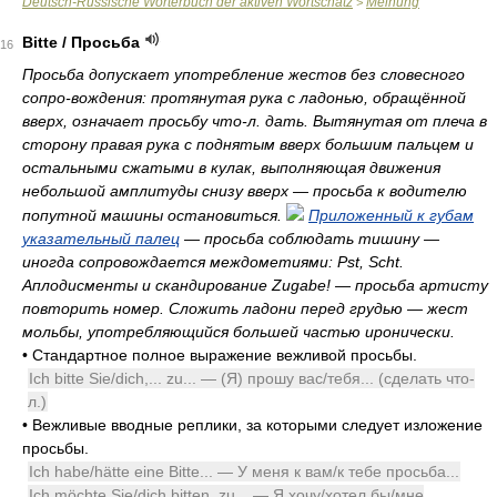
Deutsch-Russische Wörterbuch der aktiven Wortschatz
Meinung
>
Bitte / Просьба
16
Просьба допускает употребление жестов без словесного
сопро-вождения: протянутая рука с ладонью, обращённой
вверх, означает просьбу что-л. дать. Вытянутая от плеча в
сторону правая рука с поднятым вверх большим пальцем и
остальными сжатыми в кулак, выполняющая движения
небольшой амплитуды снизу вверх — просьба к водителю
попутной машины остановиться.
Приложенный к губам
указательный палец
— просьба соблюдать тишину —
иногда сопровождается междометиями: Pst, Scht.
Аплодисменты и скандирование Zuga­be! — просьба артисту
повторить номер. Сложить ладони перед грудью — жест
мольбы, употребляющийся большей частью иронически.
•
Стандартное полное выражение вежливой просьбы.
Ich bitte Sie/dich,... zu... — (Я) прошу вас/тебя... (сделать что-
л.)
•
Вежливые вводные реплики, за которыми следует изложение
просьбы.
Ich habe/hätte eine Bitte... — У меня к вам/к тебе просьба...
Ich möchte Sie/dich bitten, zu... — Я хочу/хотел бы/мне