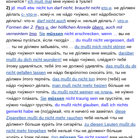
ко́нчится
!
ich muß mal
мне ну́жно в туале́т
2)
jd. muß etw. nicht tun
darf nicht, braucht nicht
кто-н
.
не до́лжен
де́лать
с- что-н
.,
кому́-н
.
не на́до
<ну́жно,
нет на́добности>
де́лать/- что-н.
darf nicht auch
кому́-н
.
нельзя́ де́лать
/-
что-н
.
Formen der 2.
Pers
u.
der höflichen Anrede
übers.
auch mit
verneintem
Imp
.
Sie
müssen
nicht erschrecken, wenn …
вы не
должны́ пуга́ться
,
е́сли
<когда́> …
du mußt nicht vergessen, daß
…
ты не до́лжен забыва́ть
,
что …
du mußt mich nicht stören
не
на́до
<ну́жно>
мне меша́ть
,
ты не до́лжен мне меша́ть
.
darüber
mußt du dich nicht wundern!
не на́до
<ну́жно,
сле́дует> тебе́
э́тому удивля́ться, тебя́ э́то не должно́ удивля́ть.
das mußt du dir
nicht gefallen lassen
не на́до безро́потно сноси́ть э́то
,
ты не
до́лжен э́того терпе́ть
.
das mußt du nicht tun
э́того
(тебе́)
не
на́до
<ну́жно>
де́лать
.
man muß nicht mehr heizen
бо́льше не
на́до
<ну́жно>
топи́ть
.
du mußt nicht weinen
не плачь
,
не ну́жно
<на́до>
пла́кать
.
Sie
müssen
nicht traurig sein
не грусти́те
,
не
ну́жно
<на́до>
грусти́ть
.
du mußt nicht glauben, daß ich nichts
gemerkt habe
не
(по)ду́май,
что я ничего́ не заме́тил
.
diese
Zigaretten mußt du nicht mehr rauchen
тебе́ нельзя́
<ты не
до́лжен>
бо́льше кури́ть э́ти сигаре́ты
.
zu diesen Leuten mußt du
nicht mehr hingehen
тебе́ нельзя́
<ты не до́лжен>
бо́льше
ходи́ть к э́тим лю́дям
.
das
müssen
Sie nicht sagen!
вам нельзя́