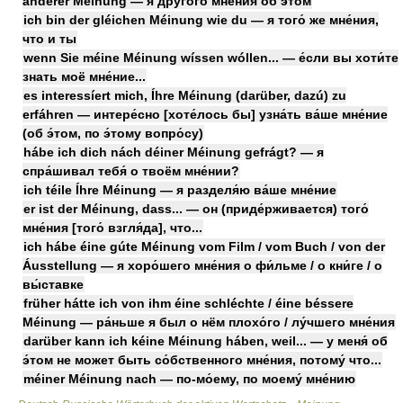
ánderer Méinung — я друго́го мне́ния об э́том
ich bin der gléichen Méinung wie du — я того́ же мне́ния,
что и ты
wenn Sie méine Méinung wíssen wóllen... — е́сли вы хоти́те
знать моё мне́ние...
es interessíert mich, Íhre Méinung (darüber, dazú) zu
erfáhren — интере́сно [хоте́лось бы] узна́ть ва́ше мне́ние
(об э́том, по э́тому вопро́су)
hábe ich dich nách déiner Méinung gefrágt? — я
спра́шивал тебя́ о твоём мне́нии?
ich téile Íhre Méinung — я разделя́ю ва́ше мне́ние
er ist der Méinung, dass... — он (приде́рживается) того́
мне́ния [того́ взгля́да], что...
ich hábe éine gúte Méinung vom Film / vom Buch / von der
Áusstellung — я хоро́шего мне́ния о фи́льме / о кни́ге / о
вы́ставке
früher hátte ich von ihm éine schléchte / éine béssere
Méinung — ра́ньше я был о нём плохо́го / лу́чшего мне́ния
darüber kann ich kéine Méinung háben, weil... — у меня́ об
э́том не может быть со́бственного мне́ния, потому́ что...
méiner Méinung nach — по-мо́ему, по моему́ мне́нию