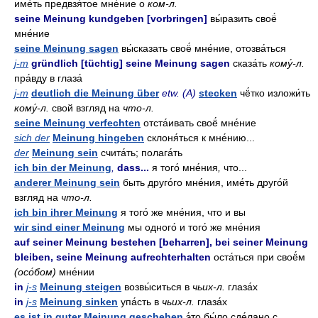
име́ть предвзя́тое мне́ние о
ком-л.
seine Meinung kundgeben [vorbringen]
вы́разить своё́
мне́ние
seine Meinung sagen
вы́сказать своё́ мне́ние, отозва́ться
j-m
gründlich [tüchtig] seine Meinung sagen
сказа́ть
кому́-л.
пра́вду в глаза́
j-m
deutlich die Meinung über
etw. (A)
stecken
чё́тко изложи́ть
кому́-л.
свой взгляд на
что-л.
seine Meinung verfechten
отста́ивать своё́ мне́ние
sich der
Meinung hingeben
склоня́ться к мне́нию...
der
Meinung sein
счита́ть; полага́ть
ich bin der Meinung
,
dass...
я того́ мне́ния
,
что...
anderer Meinung sein
быть друго́го мне́ния, име́ть друго́й
взгляд на
что-л.
ich bin ihrer Meinung
я того́ же мне́ния, что и вы
wir sind einer Meinung
мы одного́ и того́ же мне́ния
auf seiner Meinung bestehen [beharren], bei seiner Meinung
bleiben, seine Meinung aufrechterhalten
оста́ться при своё́м
(осо́бом)
мне́нии
in
j-s
Meinung steigen
возвы́ситься в
чьих-л.
глаза́х
in
j-s
Meinung sinken
упа́сть в
чьих-л.
глаза́х
es ist in guter Meinung geschehen
э́то бы́ло сде́лано с