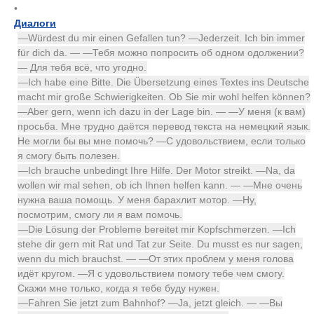
•
Диалоги
—Würdest du mir einen Gefallen tun? —Jederzeit. Ich bin immer
für dich da. — —Тебя можно попросить об одном одолжении?
— Для тебя всё, что угодно.
—Ich habe eine Bitte. Die Übersetzung eines Textes ins Deutsche
macht mir große Schwierigkeiten. Ob Sie mir wohl helfen können?
—Aber gern, wenn ich dazu in der Lage bin. — —У меня (к вам)
просьба. Мне трудно даётся перевод текста на немецкий язык.
Не могли бы вы мне помочь? —С удовольствием, если только
я смогу быть полезен.
—Ich brauche unbedingt Ihre Hilfe. Der Motor streikt. —Na, da
wollen wir mal sehen, ob ich Ihnen helfen kann. — —Мне очень
нужна ваша помощь. У меня барахлит мотор. —Ну,
посмотрим, смогу ли я вам помочь.
—Die Lösung der Probleme bereitet mir Kopfschmerzen. —Ich
stehe dir gern mit Rat und Tat zur Seite. Du musst es nur sagen,
wenn du mich brauchst. — —От этих проблем у меня голова
идёт кругом. —Я с удовольствием помогу тебе чем смогу.
Скажи мне только, когда я тебе буду нужен.
—Fahren Sie jetzt zum Bahnhof? —Ja, jetzt gleich. — —Вы