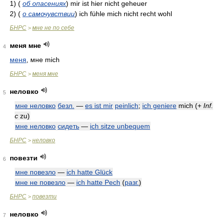
1)
(
об опасениях
)
mir ist hier nicht geheuer
2)
(
о самочувствии
)
ich fühle mich nicht recht wohl
БНРС
мне не по себе
>
меня мне
4
меня
, мне mich
БНРС
меня мне
>
неловко
5
мне неловко
безл.
—
es ist mir
peinlich
;
ich geniere
mich
(
+
Inf.
с
zu
)
мне неловко
сидеть
—
ich sitze unbequem
БНРС
неловко
>
повезти
6
мне повезло
—
ich hatte Glück
мне не повезло
—
ich hatte Pech
(
разг.
)
БНРС
повезти
>
неловко
7