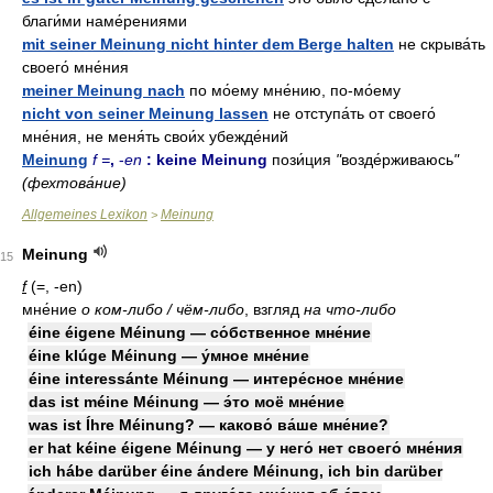
благи́ми наме́рениями
mit seiner Meinung nicht hinter dem Berge halten
не скрыва́ть
своего́ мне́ния
meiner Meinung nach
по мо́ему мне́нию, по-мо́ему
nicht von seiner Meinung lassen
не отступа́ть от своего́
мне́ния, не меня́ть свои́х убежде́ний
Meinung
f =
,
-
en
: keine Meinung
пози́ция
"
возде́рживаюсь
"
(фехтова́ние)
Allgemeines Lexikon
Meinung
>
Meinung
15
f
(=, -en)
мне́ние
о ком-либо / чём-либо
, взгляд
на что-либо
éine éigene Méinung — со́бственное мне́ние
éine klúge Méinung — у́мное мне́ние
éine interessánte Méinung — интере́сное мне́ние
das ist méine Méinung — э́то моё мне́ние
was ist Íhre Méinung? — каково́ ва́ше мне́ние?
er hat kéine éigene Méinung — у него́ нет своего́ мне́ния
ich hábe darüber éine ándere Méinung, ich bin darüber