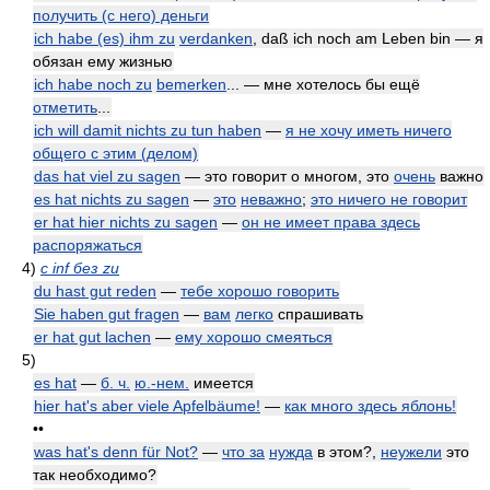
получить (с него) деньги
ich habe (es) ihm zu
verdanken
, daß ich noch am Leben bin — я
обязан ему жизнью
ich habe noch zu
bemerken
... — мне хотелось бы ещё
отметить
...
ich will damit nichts zu tun haben
—
я не хочу иметь ничего
общего с этим (делом)
das hat viel zu sagen
— это говорит о многом, это
очень
важно
es hat nichts zu sagen
—
это
неважно
;
это ничего не говорит
er hat hier nichts zu sagen
—
он не имеет права здесь
распоряжаться
4)
с inf без zu
du hast gut reden
—
тебе хорошо говорить
Sie haben gut fragen
—
вам
легко
спрашивать
er hat gut lachen
—
ему хорошо смеяться
5)
es hat
—
б. ч.
ю.-нем.
имеется
hier hat's aber viele Apfelbäume!
—
как много здесь яблонь!
••
was hat's denn für Not?
—
что за
нужда
в этом?,
неужели
это
так необходимо?