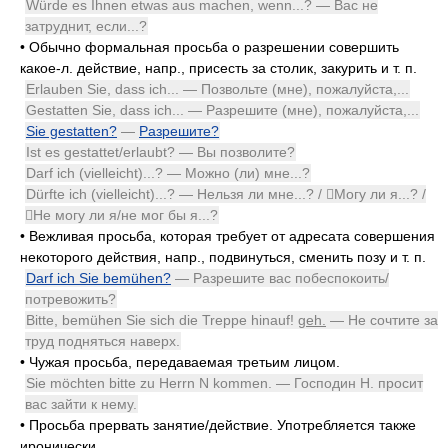
Würde es Ihnen etwas aus machen, wenn...? — Вас не
затруднит, если...?
•
Обычно формальная просьба о разрешении совершить
какое-л. действие, напр., присесть за столик, закурить и т. п.
Erlauben Sie, dass ich... — Позвольте (мне), пожалуйста,...
Gestatten Sie, dass ich... — Разрешите (мне), пожалуйста,...
Sie gestatten?
—
Разрешите?
Ist es gestattet/erlaubt? — Вы позволите?
Darf ich (vielleicht)...? — Можно (ли) мне...?
Dürfte ich (vielleicht)...? — Нельзя ли мне...? / Могу ли я...? /
Не могу ли я/не мог бы я...?
•
Вежливая просьба, которая требует от адресата совершения
некоторого действия, напр., подвинуться, сменить позу и т. п.
Darf ich Sie bemühen?
— Разрешите вас побеспокоить/
потревожить?
Bitte, bemühen Sie sich die Treppe hinauf!
geh.
— Не сочтите за
труд подняться наверх.
•
Чужая просьба, передаваемая третьим лицом.
Sie möchten bitte zu Herrn N kommen. — Господин Н. просит
вас зайти к нему.
•
Просьба прервать занятие/действие. Употребляется также
иронически.