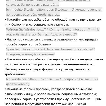
хотелось бы попросить вас/тебя...
Ich möchte Sie/dich bitten, dass Sie/du... — Я хочу/мне хочется
попросить вас/тебя, чтобы вы/ты...
•
Настойчивая просьба, обычно обращённая к лицу с равным
или более низким социальным статусом.
Würden Sie/würdest du...? / Könnten Sie/könntest du...? — Не
могли бы вы/Не мог бы ты... (сделать что-л.)?
•
Часто произносится с оттенком раздражения, что придаёт
просьбе характер требования.
Sprechen Sie nicht so laut, bitte! — Потише, пожалуйста! /
Говорите, пожалуйста, потише!
•
Настойчивая просьба к собеседнику, чтобы он не делал чего-
либо, что говорящий рассматривает как нежелательное.
Несмотря на вежливую форму, по существу, является
требованием.
Ich würde Sie bitten,... nicht zu... — Я попросил бы вас... (не
делать чего-л.)
•
Вежливые формы просьбы, употребляются обычно по
отношению к лицу с более высоким социальным статусом;
последний вариант употребляют преимущественно женщины.
Все реплики могут употребляться также иронически.