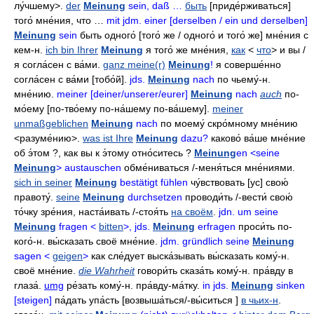
лу́чшему>.
der
Meinung
sein, daß …
быть
[приде́рживаться]
того́ мне́ния
,
что …
mit jdm. einer [derselben / ein und derselben]
Meinung
sein
быть одного́
[того́ же / одного́ и того́ же]
мне́ния с
кем-н
.
ich bin Ihrer
Meinung
я того́ же мне́ния
,
как
<
что
>
и вы /
я согла́сен с ва́ми
.
ganz meine(r)
Meinung
!
я соверше́нно
согла́сен с ва́ми
[тобо́й].
jds.
Meinung
nach
по чьему́-н
.
мне́нию
.
meiner [deiner/unserer/eurer]
Meinung
nach
auch
по-
мо́ему
[по-тво́ему по-на́шему
по-ва́шему].
meiner
unmaßgeblichen
Meinung
nach
по моему́ скро́мному мне́нию
<разуме́нию>.
was ist Ihre
Meinung
dazu?
каково́ ва́ше мне́ние
об э́том
?,
как вы к э́тому отно́ситесь
?
Meinung
en <seine
Meinung
> austauschen
обме́ниваться
/-
меня́ться мне́ниями
.
sich in seiner
Meinung
bestätigt fühlen
чу́вствовать
[ус]
свою́
правоту́
.
seine
Meinung
durchsetzen
проводи́ть
/-
вести́ свою́
то́чку зре́ния
,
наста́ивать
/-
стоя́ть
на своём
.
jdn. um seine
Meinung
fragen <
bitten
>, jds.
Meinung
erfragen
проси́ть
по-
кого́-н.
вы́сказать своё мне́ние
.
jdm. gründlich seine
Meinung
sagen <
geigen
>
как сле́дует выска́зывать
вы́сказать
кому́-н
.
своё мне́ние
.
die Wahrheit
говори́ть
сказа́ть
кому́-н
.
пра́вду в
глаза́
.
umg
ре́зать
кому́-н
.
пра́вду-ма́тку
.
in jds.
Meinung
sinken
[steigen]
па́дать
упа́сть
[возвыша́ться/-
вы́ситься
]
в чьих-н
.