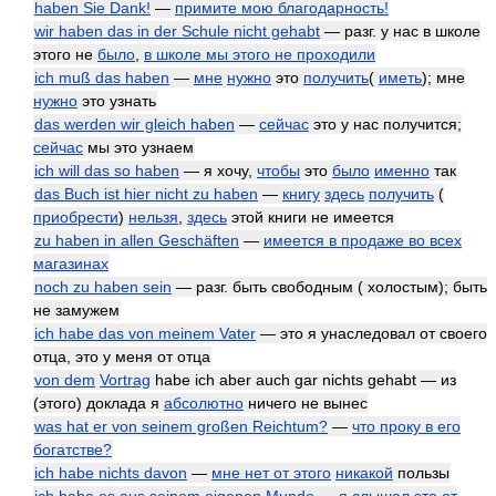
haben Sie Dank!
—
примите мою благодарность!
wir haben das in der Schule nicht gehabt
— разг. у нас в школе
этого не
было
,
в школе мы этого не проходили
ich muß das haben
—
мне
нужно
это
получить
(
иметь
); мне
нужно
это узнать
das werden wir gleich haben
—
сейчас
это у нас получится;
сейчас
мы это узнаем
ich will das so haben
— я хочу,
чтобы
это
было
именно
так
das Buch ist hier nicht zu haben
—
книгу
здесь
получить
(
приобрести
)
нельзя
,
здесь
этой книги не имеется
zu haben in allen Geschäften
—
имеется в продаже во всех
магазинах
noch zu haben sein
— разг. быть свободным ( холостым); быть
не замужем
ich habe das von meinem Vater
— это я унаследовал от своего
отца, это у меня от отца
von dem
Vortrag
habe ich aber auch gar nichts gehabt — из
(этого) доклада я
абсолютно
ничего не вынес
was hat er von seinem großen Reichtum?
—
что проку в его
богатстве?
ich habe nichts davon
—
мне нет от этого
никакой
пользы