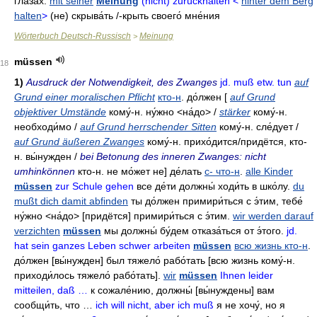
глаза́х
.
mit seiner
Meinung
(nicht) zurückhalten <
hinter dem Berg
halten
>
(не)
скрыва́ть
/-
крыть своего́ мне́ния
Wörterbuch Deutsch-Russisch
Meinung
>
müssen
18
1)
Ausdruck der Notwendigkeit, des Zwanges
jd. muß etw. tun
auf
Grund einer moralischen Pflicht
кто-н
.
до́лжен
[
auf Grund
objektiver Umstände
кому́-н. ну́жно <на́до> /
stärker
кому́-н.
необходи́мо /
auf Grund herrschender Sitten
кому́-н. сле́дует /
auf Grund äußeren Zwanges
кому́-н. прихо́дится/придётся, кто-
н. вы́нужден /
bei Betonung des inneren Zwanges: nicht
umhinkönnen
кто-н. не мо́жет не]
де́лать
с- что-н
.
alle Kinder
müssen
zur Schule gehen
все де́ти должны́ ходи́ть в шко́лу
.
du
mußt dich damit abfinden
ты до́лжен примири́ться с э́тим
,
тебе́
ну́жно
<на́до> [придётся]
примири́ться с э́тим
.
wir werden darauf
verzichten
müssen
мы должны́ бу́дем отказа́ться от э́того
.
jd.
hat sein ganzes Leben schwer arbeiten
müssen
всю жизнь кто-н
.
до́лжен
[вы́нужден]
был тяжело́ рабо́тать
[всю жизнь кому́-н.
приходи́лось тяжело́ рабо́тать].
wir
müssen
Ihnen leider
mitteilen, daß …
к сожале́нию
,
должны́
[вы́нуждены]
вам
сообщи́ть
,
что …
ich will nicht, aber ich muß
я не хочу́
,
но я