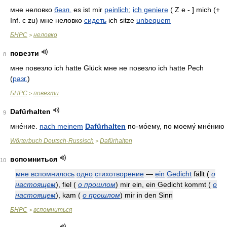
мне неловко
безл.
es ist mir
peinlich
;
ich geniere
( Z e - ] mich (+
Inf. с zu) мне неловко
сидеть
ich sitze
unbequem
БНРС
неловко
>
повезти
8
мне повезло ich hatte Glück мне не повезло ich hatte Pech
(
разг.
)
БНРС
повезти
>
Dafürhalten
9
мне́ние
.
nach meinem
Dafürhalten
по-мо́ему
,
по моему́ мне́нию
Wörterbuch Deutsch-Russisch
Dafürhalten
>
вспомниться
10
мне вспомнилось
одно
стихотворение
—
ein
Gedicht
fällt
(
о
настоящем
)
, fiel
(
о прошлом
)
mir ein, ein Gedicht kommt
(
о
настоящем
)
, kam
(
о прошлом
)
mir in den Sinn
БНРС
вспомниться
>