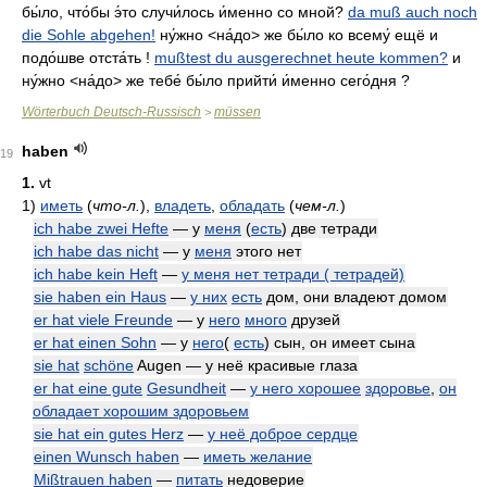
бы́ло
,
что́бы э́то случи́лось и́менно со мной?
da muß auch noch
die Sohle abgehen!
ну́жно
<на́до>
же бы́ло ко всему́ ещё и
подо́шве отста́ть
!
mußtest du ausgerechnet heute kommen?
и
ну́жно
<на́до>
же тебе́ бы́ло прийти́ и́менно сего́дня
?
Wörterbuch Deutsch-Russisch
müssen
>
haben
19
1.
vt
1)
иметь
(
что-л.
)
,
владеть
,
обладать
(
чем-л.
)
ich habe zwei Hefte
— у
меня
(
есть
) две тетради
ich habe das nicht
— у
меня
этого нет
ich habe kein Heft
—
у меня нет тетради ( тетрадей)
sie haben ein Haus
—
у них
есть
дом, они владеют домом
er hat viele Freunde
— у
него
много
друзей
er hat einen Sohn
— у
него
(
есть
) сын, он имеет сына
sie hat
schöne
Augen — у неё красивые глаза
er hat eine gute
Gesundheit
—
у него хорошее
здоровье
,
он
обладает хорошим здоровьем
sie hat ein gutes Herz
—
у неё доброе сердце
einen Wunsch haben
—
иметь желание
Mißtrauen haben
—
питать
недоверие