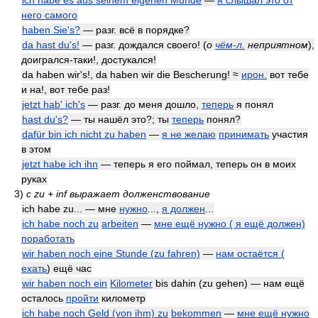
ich habe es aus seinem eigenen Munde
—
я слышал это от
него самого
haben Sie's?
— разг. всё в порядке?
da hast du's!
— разг. дождался своего!
(
о
чём-л.
неприятном
)
,
доигрался-таки!, достукался!
da haben wir's!, da haben wir die Bescherung! ≈
ирон.
вот тебе
и на!, вот тебе раз!
jetzt hab' ich's
— разг. до меня дошло,
теперь
я понял
hast du's?
— ты нашёл это?; ты
теперь
понял?
dafür bin ich nicht zu haben
—
я не желаю
принимать
участия
в этом
jetzt habe ich ihn
— теперь я его поймал, теперь он в моих
руках
3)
с zu + inf выражает долженствование
ich habe zu... — мне
нужно
...,
я должен
...
ich habe noch zu
arbeiten
—
мне ещё нужно ( я ещё должен)
поработать
wir haben noch eine Stunde (zu fahren)
—
нам остаётся (
ехать
) ещё час
wir haben noch ein
Kilometer
bis dahin (zu gehen) — нам ещё
осталось
пройти
километр
ich habe noch Geld (von ihm) zu
bekommen
—
мне ещё нужно