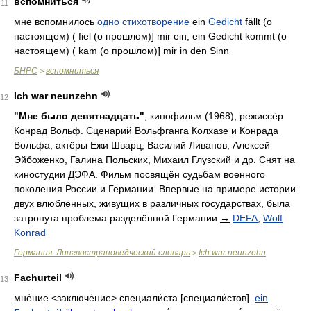
вспомниться
11
мне вспомнилось
одно
стихотворение
ein
Gedicht
fällt (о
настоящем) ( fiel (о прошлом)] mir ein, ein Gedicht kommt (о
настоящем) ( kam (о прошлом)] mir in den Sinn
БНРС
вспомниться
>
Ich war neunzehn
12
"Мне было девятнадцать"
, кинофильм (1968), режиссёр
Конрад Вольф. Сценарий Вольфганга Колхазе и Конрада
Вольфа, актёры Ежи Шварц, Василий Ливанов, Алексей
Эйбоженко, Галина Польских, Михаил Глузский и др. Снят на
киностудии ДЭФА. Фильм посвящён судьбам военного
поколения России и Германии. Впервые на примере истории
двух влюблённых, живущих в различных государствах, была
затронута проблема разделённой Германии
→
DEFA
,
Wolf
Konrad
Германия. Лингвострановедческий словарь
Ich war neunzehn
>
Fachurteil
13
мне́ние
<заключе́ние>
специали́ста
[специали́стов].
ein