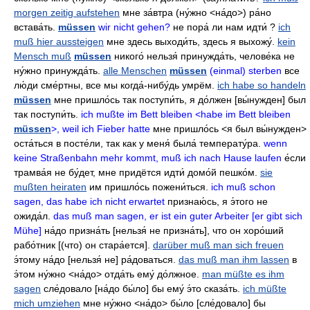
morgen zeitig aufstehen
мне за́втра
(ну́жно <на́до>)
ра́но
встава́ть
.
müssen
wir nicht gehen?
не пора́ ли нам идти́
?
ich
muß hier aussteigen
мне здесь выходи́ть
,
здесь я выхожу́
.
kein
Mensch muß
müssen
никого́ нельзя́ принужда́ть
,
челове́ка не
ну́жно принужда́ть
.
alle Menschen
müssen
(einmal) sterben
все
лю́ди сме́ртны
,
все мы когда́-нибу́дь умрём
.
ich habe so handeln
müssen
мне пришло́сь так поступи́ть
,
я до́лжен
[вы́нужден]
был
так поступи́ть
.
ich mußte im Bett bleiben <habe im Bett bleiben
müssen
>, weil ich Fieber hatte
мне пришло́сь
<я был вы́нужден>
оста́ться в посте́ли
,
так как у меня́ была́ температу́ра
.
wenn
keine Straßenbahn mehr kommt, muß ich nach Hause laufen
е́сли
трамва́я не бу́дет
,
мне придётся идти́ домо́й пешко́м
.
sie
mußten heiraten
им пришло́сь пожени́ться
.
ich muß schon
sagen, das habe ich nicht erwartet
признаю́сь
,
я э́того не
ожида́л
.
das muß man sagen, er ist ein guter Arbeiter [er gibt sich
Mühe]
на́до призна́ть
[нельзя́ не призна́ть],
что он хоро́ший
рабо́тник
[(что) он стара́ется].
darüber muß man sich freuen
э́тому на́до
[нельзя́ не]
ра́доваться
.
das muß man ihm lassen
в
э́том ну́жно
<на́до>
отда́ть ему́ до́лжное
.
man müßte es ihm
sagen
сле́довало
[на́до бы́ло]
бы ему́ э́то сказа́ть
.
ich müßte
mich umziehen
мне ну́жно
<на́до>
бы́ло
[сле́довало]
бы