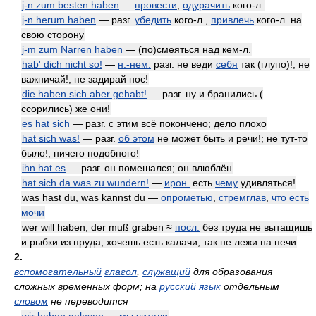
j-n zum besten haben
—
провести
,
одурачить
кого-л.
j-n herum haben
— разг.
убедить
кого-л.,
привлечь
кого-л. на
свою сторону
j-m zum Narren haben
— (по)смеяться над кем-л.
hab' dich nicht so!
—
н.-нем.
разг. не веди
себя
так (глупо)!; не
важничай!, не задирай нос!
die haben sich aber gehabt!
— разг. ну и бранились (
ссорились) же они!
es hat sich
— разг. с этим всё покончено; дело плохо
hat sich was!
— разг.
об этом
не может быть и речи!; не тут-то
было!; ничего подобного!
ihn hat es
— разг. он помешался; он влюблён
hat sich da was zu wundern!
—
ирон.
есть
чему
удивляться!
was hast du, was kannst du —
опрометью
,
стремглав
,
что есть
мочи
wer will haben, der muß graben ≈
посл.
без труда не вытащишь
и рыбки из пруда; хочешь есть калачи, так не лежи на печи
2.
вспомогательный
глагол
,
служащий
для образования
сложных временных форм; на
русский язык
отдельным
словом
не переводится