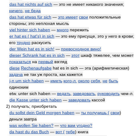
das hat nichts auf sich
— это не имеет никакого значения;
ничего
,
не беда
das hat etwas für sich
—
это имеет
свои
положительные
стороны; это неплохая мысль
viel hinter sich haben
—
много
пережить
er hat es ( hat's) in sich
— это ему присуще, это у него в крови;
его
трудно
раскусить
der Wein hat es in sich!
—
превосходное вино!
dieser Schrank hat es in sich
—
этот
шкаф тяжелее, чем может
показаться
на
первый
взгляд
diese
Rechenaufgabe
hat es in sich — эта (арифметическая)
задача
не так уж проста, как кажется
j-n um sich haben
—
иметь
кого-л.
около
себя
,
не
быть
одиноким
etw. unter sich haben —
ведать
,
заведовать
,
руководить
чем-л.
die Kasse unter sich haben
—
заведовать
кассой
2)
получать; приобретать
du sollst dein Geld morgen haben
—
ты получишь (
свои
)
деньги завтра
was wollen Sie haben?
—
что вам угодно?
da hast du das Buch
—
вот (
тебе
) книга