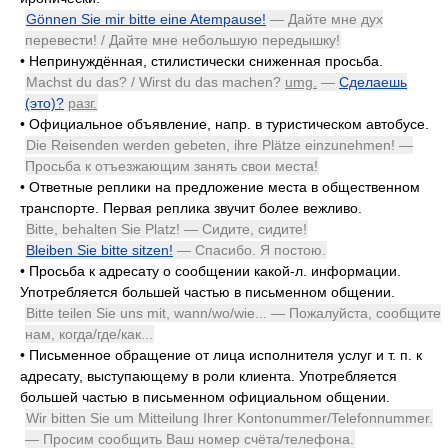
Gönnen Sie mir bitte eine Atempause!
— Дайте мне дух
перевести! / Дайте мне небольшую передышку!
•
Непринуждённая, стилистически сниженная просьба.
Machst du das? / Wirst du das machen?
umg.
—
Сделаешь
(это)?
разг.
•
Официальное объявление, напр. в туристическом автобусе.
Die Reisenden werden gebeten, ihre Plätze einzunehmen! —
Просьба к отъезжающим занять свои места!
•
Ответные реплики на предложение места в общественном
транспорте. Первая реплика звучит более вежливо.
Bitte, behalten Sie Platz! — Сидите, сидите!
Bleiben Sie bitte sitzen!
— Спасибо. Я постою.
•
Просьба к адресату о сообщении какой-л. информации.
Употребляется большей частью в письменном общении.
Bitte teilen Sie uns mit, wann/wo/wie... — Пожалуйста, сообщите
нам, когда/где/как...
•
Письменное обращение от лица исполнителя услуг и т. п. к
адресату, выступающему в роли клиента. Употребляется
большей частью в письменном официальном общении.
Wir bitten Sie um Mitteilung Ihrer Kontonummer/Telefonnummer.
— Просим сообщить Ваш номер счёта/телефона.