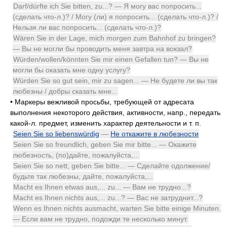
Darf/dürfte ich Sie bitten, zu...? — Я могу вас попросить...
(сделать что-л.)? / Могу (ли) я попросить... (сделать что-л.)? /
Нельзя ли вас попросить... (сделать что-л.)?
Wären Sie in der Lage, mich morgen zum Bahnhof zu bringen?
— Вы не могли бы проводить меня завтра на вокзал?
Würden/wollen/könnten Sie mir einen Gefallen tun? — Вы не
могли бы оказать мне одну услугу?
Würden Sie so gut sein, mir zu sagen... — Не будете ли вы так
любезны / добры сказать мне...
•
Маркеры вежливой просьбы, требующей от адресата
выполнения некоторого действия, активности, напр., передать
какой-л. предмет, изменить характер деятельности и т. п.
Seien Sie so liebenswürdig
—
Не откажите в любезности
Seien Sie so freundlich, geben Sie mir bitte... — Окажите
любезность, (по)дайте, пожалуйста,...
Seien Sie so nett, geben Sie bitte... — Сделайте одолжение/
будьте так любезны, дайте, пожалуйста,...
Macht es Ihnen etwas aus,... zu... — Вам не трудно...?
Macht es Ihnen nichts aus,... zu...? — Вас не затруднит...?
Wenn es Ihnen nichts ausmacht, warten Sie bitte einige Minuten.
— Если вам не трудно, подожди те несколько минут.