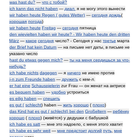
was hast du?
—
что с тобой?
ich kann das nicht haben
—
диал.
я не могу этого вынести
wir haben heute Regen ( gutes Wetter)
—
сегодня
дождь
(
хорошая
погода
)
wir haben heute
Freitag
—
сегодня
пятница
den wievielten haben wir heute? - Wir haben heute den dritten
März
—
какое
сегодня
число? - Сегодня у нас
третье
марта
der Brief hat kein Datum
— на письме нет даты, в письме не
указано число
hast du etwas gegen mich?
—
ты на меня сердишься за что-
нибудь?
ich habe nichts
dagegen
— я
ничего
не имею против
j-n zum Freunde haben
—
дружить
с кем-л.
er hat eine
Schauspielerin
zur Frau — он женат на актрисе
es bequem haben
—
удобно
устроиться
es eilig haben
—
спешить
es gut (
schlecht
) haben —
жить
хорошо
(
плохо
)
das Kind hat es gut ( schlecht) bei den
Großeltern
—
ребёнку
хорошо
(
плохо
) (живётся) у дедушки с бабушкой
ich habe es satt
— мне это надоело, с меня этого хватит
ich habe es sehr weit
—
мне предстоит
долгий
путь
,
мне