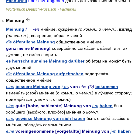
Fachurteil
über etw. abgeben
дава́ть
дать заключе́ние о чём-н
.
Wörterbuch Deutsch-Russisch
Fachurteil
>
Meinung
14
Meinung
f =
,
-
en
мне́ние, сужде́ние
(о ком-л., о чем-л.)
, взгляд
(на что-л.)
, воззре́ние, о́браз мы́слей
die
öffentliche Meinung
обще́ственное мне́ние
ganz meine Meinung!
соверше́нно согла́сен с ва́ми!, и я так
ду́маю!; не сме́ю спо́рить
es herrscht nur eine Meinung darüber
об э́том не може́т быть
двух мне́ний
die
öffentliche Meinung aufpeitschen
подогрева́ть
обще́ственное мне́ние
eine
bessere Meinung von
j-m
, von
etw. (D)
bekommen
измени́ть (своё́) мне́ние (о ком-л., о чем-л.) в лу́чшую сто́рону;
примири́ться (с кем-л., с чем-л.)
eine
gute [hohe, schlechte] Meinung von
j-m
haben
быть
хоро́шего [высо́кого, плохо́го] мне́ния о
ком-л.
eine
gewisse Meinung von sich haben
быть о себе́ высо́кого
мне́ния, облада́ть самомне́нием
eine
voreingenommene [vorgefaßte] Meinung von
j-m
haben