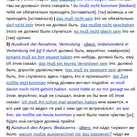
<вы не должны́>
э́того говори́ть
!
du mußt nicht kommen [bleiben]
тебе́ не обяза́тельно приходи́ть
[остава́ться], (ты)
мо́жешь и не
приходи́ть
[остава́ться]
|
das muß nicht sein
э́то не обяза́тельно
.
darf nicht sein
э́того не должно́ быть
.
das mußte nicht geschehen
э́того не должно́ бы́ло случи́ться
.
es muß nicht gleich sein
э́то не
(так)
сро́чно
3)
Ausdruck der Annahme, Vermutung -
übers.
insbesondere in
Verbindung mit
Inf
II durch
должно́ быть
,
вероя́тно
,
наве́рно(е)
.
jemand muß es ihm gesagt haben
кто-нибу́дь
,
должно́ быть
,
ему́
об э́том сказа́л
.
das muß ein teures Vergnügen sein
э́то
,
должно́
быть
,
дорого́е удово́льствие
.
hier muß es gewesen sein
должно́
быть
,
э́то случи́лось здесь
<здесь э́то и произошло́>.
der Zug
müßte jetzt kommen
по́езд до́лжен вот-вот подойти́
.
er muß
davon noch nicht gehört haben, sonst hätte er es mir gesagt
он об
э́том
,
вероя́тно
,
ещё не слы́шал
,
и́на́че он бы мне об э́том
сказа́л
.
ich muß ihn schon mal gesehen haben
мне ка́жется
,
я
его́ уже́ где-то ви́дел
<я уже́ с ним где-то встреча́лся>.
es war
ihm, als müßte sie heute kommen
у него́ бы́ло тако́е чу́вство
[ус],
бу́дто она́ сего́дня должна́ прийти́
4)
Ausdruck des Ärgers, Bedauerns -
übers.
mit
на́до
<ну́жно>
же
бы́ло
.
warum mußte ausgerechnet mir das passieren?
на́до же