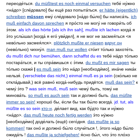
переоде́ться
.
du müßtest es noch einmal versuchen
тебе́ ну́жно
<на́до> [сле́довало]
бы ещё раз попыта́ться
.
er hätte (eigentlich)
schreiben
müssen
ему́ сле́довало
[на́до бы́ло]
бы написа́ть
.
ich
muß einfach davon sprechen
я про́сто не могу́ не говори́ть об
э́том
.
als ich das hörte [als ich ihn sah], mußte ich lachen
когда́ я
э́то услы́шал
[когда́ я его́ уви́дел],
я не мог не засмея́ться
<я
нево́льно засмея́лся>.
plötzlich mußte er niesen
вдруг он
(нево́льно)
чихну́л
.
man muß nur wollen
сто́ит то́лько захоте́ть
.
du mußt dich nur bemühen, dann schaffst du es
тебе́ на́до то́лько
постара́ться
,
и ты спра́вишься с э́тим
.
du mußt es mir sagen
ты
то́лько скажи́
|
es muß sein
э́то на́до
[необходи́мо],
ина́че ника́к
нельзя́
. (
verschiebe das nicht,) einmal muß es ja sein
(ско́лько не
откла́дывай,)
всё равно́ когда́-нибудь придётся
.
muß das sein?
к
чему́ э́то
?
was sein muß, muß sein
чему́ быть
,
тому́ не
минова́ть
.
so muß es auch sein
так и должно́ быть
.
das müßte
immer so sein!
хорошо́ бы
,
е́сли бы так бы́ло всегда́
.
jd. tut, als
müßte es so sein
кто-н
.
де́лает вид
,
как бу́дто так и ну́жно
<на́до>.
das muß heute noch fertig werden
э́то ну́жно
[необходи́мо]
доде́лать
(ещё)
сего́дня
.
das mußte ja so
kommen!
так оно́ и должно́ бы́ло случи́ться
!,
э́того на́до бы́ло
ожида́ть
!
das mußte ja schiefgehen!
я́сно бы́л
,
что э́то пло́хо