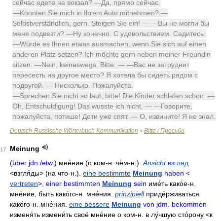
сейчас едете на вокзал? —Да, прямо сейчас.
—Könnten Sie mich in Ihrem Auto mitnehmen? —
Selbstverständlich, gern. Steigen Sie ein! — —Вы не могли бы
меня подвезти? —Ну конечно. С удовольствием. Садитесь.
—Würde es Ihnen etwas ausmachen, wenn Sie sich auf einen
anderen Platz setzen? Ich möchte gern neben meiner Freundin
sitzen. —Nein, keineswegs. Bitte. — —Вас не затруднит
пересесть на другое место? Я хотела бы сидеть рядом с
подругой. — Нисколько. Пожалуйста.
—Sprechen Sie nicht so laut, bitte! Die Kinder schlafen schon. —
Oh, Entschuldigung! Das wusste ich nicht. — —Говорите,
пожалуйста, потише! Дети уже спят. — О, извините! Я не знал.
Deutsch-Russische Wörterbuch Kommunikation
Bitte / Просьба
>
Meinung
17
(
über jdn./etw.)
мне́ние
(о ком-н. чём-н.).
Ansicht
взгляд
<взгля́ды> (на что-н.).
eine bestimmte
Meinung
haben <
vertreten
>, einer bestimmten
Meinung
sein
име́ть како́е-н
.
мне́ние
,
быть како́го-н
.
мне́ния
.
prinzipiell
приде́рживаться
како́го-н
.
мне́ния
.
eine bessere
Meinung
von jdm. bekommen
изменя́ть
измени́ть
своё мне́ние о ком-н
.
в лу́чшую сто́рону
<к