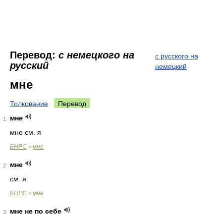
Перевод:
с немецкого на
с русского на
русский
немецкий
мне
Толкование
Перевод
мне
1
мне см. я
БНРС
мне
>
мне
2
см.
я
БНРС
мне
>
мне не по себе
3