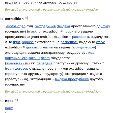
выдавать преступника другому государству
Большой англо-русский и русско-английский словарь
extradite
>
extradition
14
ˌekstrəˈdɪʃən
сущ.
экстрадиция
(
выдача
арестованного
другому
государству) to
ask for
extradition ≈
просить
о выдаче
преступника to grant smb.'s extradition ≈
разрешить
выдачу кого-
л. to
fight
,
oppose
extradition ≈ не
разрешать
выдачу to
waive
extradition ≈
давать согласие
на выдачу (
юридическое
)
экстрадиция, выдача иностранному государству
лица
,
нарушившего
законы
этого
государства;
(
американизм
) тж.
передача
преступника другому штату - *
treaty
договор
о выдаче преступников extradition выдача
(преступника другому государству), экстрадиция ~ выдача
(преступника), экстрадиция ~
выдача преступника
другому
государству
Большой англо-русский и русско-английский словарь
extradition
>
nose
15
nəuz