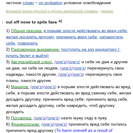
честное
слово
~
on probation
условное освобождение
Большой англо-русский и русско-английский словарь
release
>
cut off nose to spite face
7
1)
Общая лексика:
в порыве злости действовать во вред себе
,
желая досадить другому
,
причинить вред себе
,
напакостить
себе
,
повредить
2)
Разговорное выражение:
поступить на зло кондуктору (:
купить билет и выйти)
3)
Австралийский сленг:
(
one's
)(
one's
)
и себе не дам и другим
не дам, ни себе ни людям,
(
one's
)(
one's
)
перечеркнуть свои
надежды, пакостя другим,
(
one's
)(
one's
)
перечеркнуть свои
планы, пакостя другим
4)
Макаров:
(
one's
)(
one's
)
в порыве злости действовать во вред
себе, в порыве злости действовать во вред самому себе, желая
досадить другому, причинить вред себе, причинить вред себе,
желая досадить другому, себе навредить, чтоб другому
досадить
5)
Поговорка:
(
one's
)(
one's
)
назло мужу сяду в лужу
6)
Фразеологизм:
(
one's
)(
one's
)
причинить вред себе пытаясь
причинить вред другому
(To harm oneself as a result of