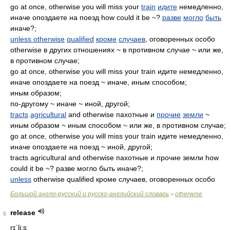
go at once, otherwise you will miss your
train
идите
немедленно,
иначе опоздаете на поезд how could it be ~?
разве
могло
быть
иначе?;
unless otherwise
qualified
кроме
случаев
, оговоренных особо
otherwise в других отношениях ~ в противном случае ~ или же,
в противном случае;
go at once, otherwise you will miss your train идите немедленно,
иначе опоздаете на поезд ~ иначе, иным способом;
иным образом;
по-другому ~ иначе ~ иной, другой;
tracts
agricultural
and otherwise пахотные и
прочие
земли
~
иным образом ~ иным способом ~ или же, в противном случае;
go at once, otherwise you will miss your train идите немедленно,
иначе опоздаете на поезд ~ иной, другой;
tracts agricultural and otherwise пахотные и прочие земли how
could it be ~? разве могло быть иначе?;
unless
otherwise qualified кроме случаев, оговоренных особо
Большой англо-русский и русско-английский словарь
otherwise
>
release
6
rɪˈli:s