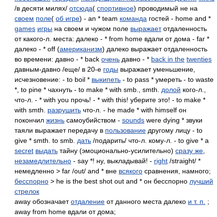
/в десяти милях/
отсюда
(
спортивное
) проводимый не на
своем
поле
(
об игре
) - an * team
команда
гостей - home and *
games
игры
на своем и чужом поле
выражает
отдаленность
от какого-л. места: далеко - * from home вдали от дома - far *
далеко - * off (
американизм
) далеко выражает отдаленность
во времени: давно - * back
очень
давно - *
back in the
twenties
давным-давно /еще/ в 20-е
годы
выражает уменьшение,
исчезновение: - to boil *
выкипеть
- to pass * умереть - to waste
*, to pine * чахнуть - to make * with smb., smth.
долой
кого-л.,
что-л. - * with you прочь! - * with this! уберите это! - to make *
with smth.
разрушить
что-л. - he made * with himself он
покончил
жизнь
самоубийством -
sounds
were dying * звуки
таяли выражает передачу в
пользование
другому лицу - to
give * smth. to smb.
дать
/подарить/ что-л. кому-л. - to give * a
secret
выдать
тайну (эмоционально-усилительно)
сразу же
,
незамедлительно
- say *! ну, выкладывай! -
right
/straight/ *
немедленно > far /out/ and * вне
всякого
сравнения, намного;
бесспорно
> he is the best shot out and * он бесспорно
лучший
стрелок
away обозначает
отдаление
от данного места далеко
и т. п.
;
away from home вдали от дома;