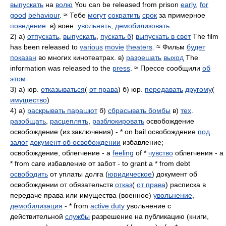
выпускать
на
волю
You can be released from prison
early
,
for
good
behaviour
. ≈ Тебе
могут
сократить
срок
за примерное
поведение
. в) воен.
увольнять
,
демобилизовать
2) а)
отпускать
,
выпускать
,
пускать б
)
выпускать в свет
The film
has been released to
various
movie
theaters
. ≈ Фильм
будет
показан
во многих кинотеатрах. в)
разрешать
выход
The
information was released to the
press
. ≈ Прессе сообщили
об
этом
.
3) а) юр.
отказываться
(
от права
) б) юр.
передавать
другому
(
имущество
)
4) а)
раскрывать парашют
б)
сбрасывать бомбы
в)
тех
.
разобщать
,
расцеплять
,
разблокировать
освобождение
освобождение (из заключения) - * on bail освобождение
под
залог
документ об освобождении
избавление;
освобождение, облегчение - a
feeling
of *
чувство
облегчения - a
* from care избавление от забот - to grant a * from debt
освободить
от уплаты долга (
юридическое
) документ об
освобождении от обязательств
отказ
(
от права
) расписка в
передаче права или имущества (военное)
увольнение
,
демобилизация
- * from
active duty
увольнение с
действительной
службы
разрешение на публикацию (книги,