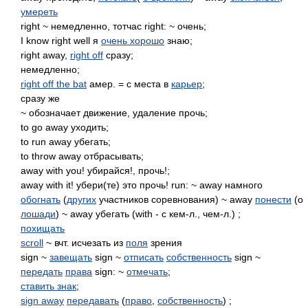
умереть
right ~ немедленно, тотчас right: ~ очень;
I know right well я
очень хорошо
знаю;
right away,
right off
сразу;
немедленно;
right off the bat
амер. = с места в
карьер
;
сразу же
~ обозначает движение, удаление прочь;
to go away уходить;
to run away убегать;
to throw away отбрасывать;
away with you! убирайся!, прочь!;
away with it! убери(те) это прочь! run: ~ away намного
обогнать
(
других
участников соревнования) ~ away
понести
(о
лошади
) ~ away убегать (with - с кем-л., чем-л.) ;
похищать
scroll
~ вчт. исчезать из
поля
зрения
sign ~
завещать
sign ~
отписать
собственность
sign ~
передать
права
sign: ~
отмечать
;
ставить знак
;
sign away
передавать
(
право
,
собственность
) ;