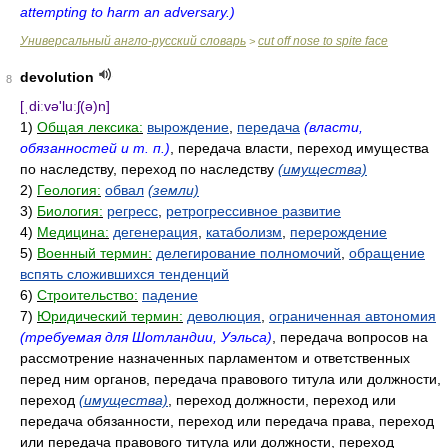
attempting to harm an adversary.)
Универсальный англо-русский словарь
cut off nose to spite face
>
devolution
8
[ˌdiːvə'luːʃ(ə)n]
1)
Общая лексика:
вырождение
,
передача
(власти,
обязанностей и т. п.)
, передача власти, переход имущества
по наследству, переход по наследству
(имущества)
2)
Геология:
обвал
(земли)
3)
Биология:
регресс
,
ретрогрессивное развитие
4)
Медицина:
дегенерация
,
катаболизм
,
перерождение
5)
Военный термин:
делегирование полномочий
,
обращение
вспять сложившихся тенденций
6)
Строительство:
падение
7)
Юридический термин:
деволюция
,
ограниченная автономия
(требуемая для Шотландии, Уэльса)
, передача вопросов на
рассмотрение назначенных парламентом и ответственных
перед ним органов, передача правового титула или должности,
переход
(имущества)
, переход должности, переход или
передача обязанности, переход или передача права, переход
или передача правового титула или должности, переход