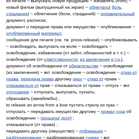
из печати ~ выпускать новую продукцию ~ избавлять (from) ~
новый фильм (выпущенный на экран) ~
облегчать
(
боль
,
страдания
) ~ облегчение (боли, страданий) ~
оправдательный
документ, расписка;
документ о передаче права или имущества ~ опубликование ~
опубликованный
материал
;
сообщение для печати (см. тж. press-release) ~ опубликовывать
~ освобождать, выпускать на волю ~ освобождать ~
освобождение, избавление (от забот, обязанностей и т. п.) ~
освобождение (от
ответственности
,
из заключения
и т.д.
),
документ об освобождении от
обязательства
~ освобождение
(из заключения) ~ вчт. освобождение ~ освобождение ~
отказ от
права
,
передача права
другому
лицу
~
отказ от
права ~
отказываться от
прав ~ отказываться от права ~ отпуск ~ вчт.
отпускание
~ отпускать, выпускать, пускать;
сбрасывать (авиабомбы) ;
to release an arrow from a bow пустить стрелу из лука ~
отпускать ~ передавать имущество другому ~
приказ
суда
об
освобождении ~
прощать
(
долг
) ;
отказываться (от права) ;
передавать другому (имущество) ~
публикация
~
разблокирование
~ разблокированная
сумма
~ вчт.