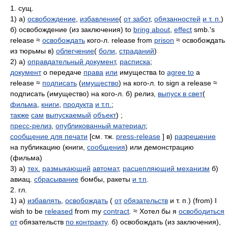
1. сущ.
1) а)
освобождение
,
избавление
(
от забот
,
обязанностей
и т. п.
)
б) освобождение (из заключения) to
bring about
,
effect
smb.'s
release ≈
освобождать
кого-л. release from
prison
≈ освобождать
из тюрьмы в)
облегчение
(
боли
,
страданий
)
2) а)
оправдательный документ
,
расписка
;
документ
о передаче
права
или
имущества to
agree to
a
release ≈
подписать
(
имущество
) на кого-л. to sign a release ≈
подписать (имущество) на кого-л. б) релиз,
выпуск в свет
(
фильма
,
книги
,
продукта
и т.п.
;
также
сам
выпускаемый
объект
) ;
пресс-релиз
,
опубликованный материал
;
сообщение для печати
[см. тж.
press-release
] в)
разрешение
на публикацию (книги,
сообщения
) или демонстрацию
(фильма)
3) а)
тех.
размыкающий
автомат
,
расцепляющий механизм
б)
авиац.
сбрасывание
бомбы, ракеты
и т.п
.
2. гл.
1) а)
избавлять
,
освобождать
(
от
обязательств
и т. п.) (from) I
wish to be
released
from my
contract
. ≈ Хотел бы я
освободиться
от
обязательств
по контракту
. б) освобождать (из заключения),