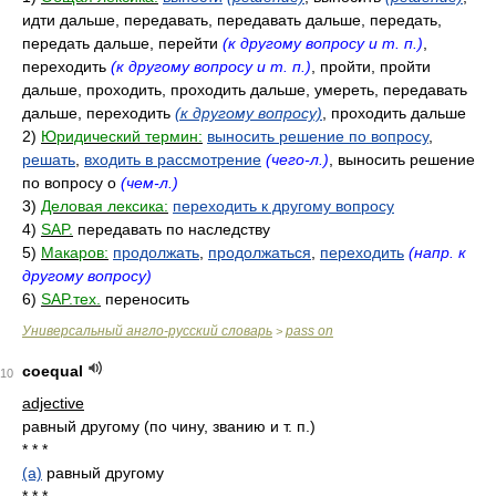
идти дальше, передавать, передавать дальше, передать,
передать дальше, перейти
(к другому вопросу и т. п.)
,
переходить
(к другому вопросу и т. п.)
, пройти, пройти
дальше, проходить, проходить дальше, умереть, передавать
дальше, переходить
(к другому вопросу)
, проходить дальше
2)
Юридический термин:
выносить решение по вопросу
,
решать
,
входить в рассмотрение
(чего-л.)
, выносить решение
по вопросу о
(чем-л.)
3)
Деловая лексика:
переходить к другому вопросу
4)
SAP.
передавать по наследству
5)
Макаров:
продолжать
,
продолжаться
,
переходить
(напр. к
другому вопросу)
6)
SAP.тех.
переносить
Универсальный англо-русский словарь
pass on
>
coequal
10
adjective
равный другому (по чину, званию и т. п.)
* * *
(a)
равный другому