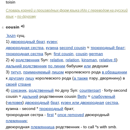
toisin
Словарь корней и производных форм языка Идо с переводом на русский
язык
по-другому
>
cousin
4
ˈkʌzn
сущ.
1)
двоюродный брат
,
кузен
;
двоюродная сестра
,
кузина
second cousin
≈
троюродный брат
;
троюродная сестра
Syn:
first cousin
,
cousin
german
2) а)
родственник
Syn:
relative
,
relation
,
kinsman
,
relative б
)
дальний родственник
по линии
бабушки
или
дедушки
3)
титул
,
применяемый
лицом
королевского рода
в обращении
к
другому
лицу
королевского рода (
а также
пэру, дворянину) в
своей
стране
4)
союзник
,
родственный
по духу Syn:
counterpart
∙ forty-second
cousin ≈
дальний
родственник cousin
Betty
≈
слабоумный
(
человек
)
двоюродный
брат
,
кузен или двоюродная
сестра
,
кузина - second *
троюродный
брат;
троюродная сестра -
first
*
once removed
двоюродный
племянник
;
двоюродная
племянница
родственник - to call *s with smb.