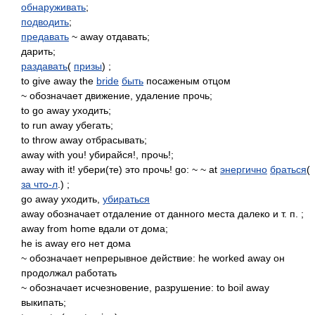
обнаруживать
;
подводить
;
предавать
~ away отдавать;
дарить;
раздавать
(
призы
) ;
to give away the
bride
быть
посаженым отцом
~ обозначает движение, удаление прочь;
to go away уходить;
to run away убегать;
to throw away отбрасывать;
away with you! убирайся!, прочь!;
away with it! убери(те) это прочь! go: ~ ~ at
энергично
браться
(
за что-л
.) ;
go away уходить,
убираться
away обозначает отдаление от данного места далеко и т. п. ;
away from home вдали от дома;
he is away его нет дома
~ обозначает непрерывное действие: he worked away он
продолжал работать
~ обозначает исчезновение, разрушение: to boil away
выкипать;