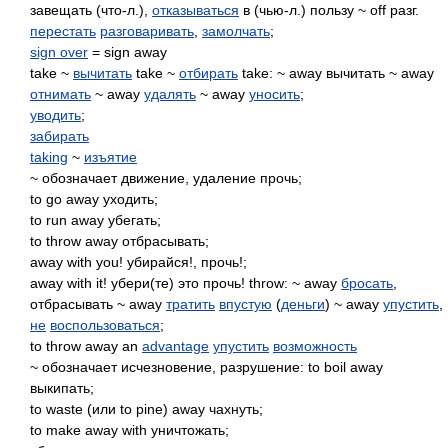
завещать (что-л.),
отказываться
в (чью-л.) пользу ~ off разг.
перестать
разговаривать
,
замолчать
;
sign over
= sign away
take ~
вычитать
take ~
отбирать
take: ~ away вычитать ~ away
отнимать
~ away
удалять
~ away
уносить
;
уводить
;
забирать
taking
~
изъятие
~ обозначает движение, удаление прочь;
to go away уходить;
to run away убегать;
to throw away отбрасывать;
away with you! убирайся!, прочь!;
away with it! убери(те) это прочь! throw: ~ away
бросать
,
отбрасывать ~ away
тратить
впустую
(
деньги
) ~ away
упустить
,
не
воспользоваться
;
to throw away an
advantage
упустить
возможность
~ обозначает исчезновение, разрушение: to boil away
выкипать;
to waste (или to pine) away чахнуть;
to make away with уничтожать;