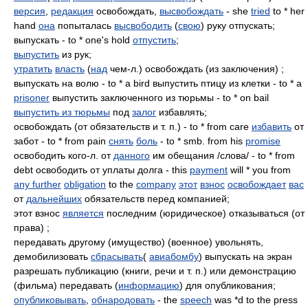
версия
,
редакция
освобождать,
высвобождать
- she
tried
to * her
hand
она
попыталась
высвободить
(
свою
) руку отпускать;
выпускать - to * one's hold
отпустить
;
выпустить
из рук;
утратить
власть
(
над
чем-л.) освобождать (из заключения) ;
выпускать на волю - to * a bird выпустить птицу из клетки - to * a
prisoner
выпустить заключенного из тюрьмы - to * on bail
выпустить из тюрьмы
под
залог
избавлять;
освобождать (от обязательств и т. п.) - to * from care
избавить
от
забот - to * from pain
снять
боль
- to * smb. from his
promise
освободить кого-л. от
данного
им обещания /слова/ - to * from
debt освободить от уплаты долга - this
payment
will * you from
any further
obligation
to the
company
этот
взнос
освобождает
вас
от
дальнейших
обязательств перед компанией;
этот взнос
является
последним (юридическое) отказываться (от
права) ;
передавать другому (имущество) (военное) увольнять,
демобилизовать
сбрасывать
(
авиабомбу
) выпускать на экран
разрешать публикацию (книги, речи и т. п.) или демонстрацию
(фильма) передавать (
информацию
) для опубликования;
опубликовывать
,
обнародовать
- the
speech
was *d to the press