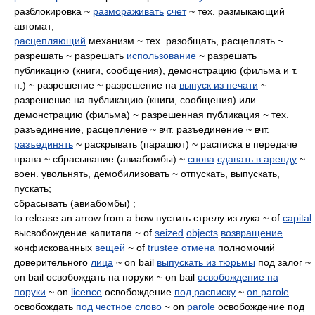
разблокировка ~
размораживать
счет
~ тех. размыкающий
автомат;
расцепляющий
механизм ~ тех. разобщать, расцеплять ~
разрешать ~ разрешать
использование
~ разрешать
публикацию (книги, сообщения), демонстрацию (фильма и т.
п.) ~ разрешение ~ разрешение на
выпуск из печати
~
разрешение на публикацию (книги, сообщения) или
демонстрацию (фильма) ~ разрешенная публикация ~ тех.
разъединение, расцепление ~ вчт. разъединение ~ вчт.
разъединять
~ раскрывать (парашют) ~ расписка в передаче
права ~ сбрасывание (авиабомбы) ~
снова
сдавать в аренду
~
воен. увольнять, демобилизовать ~ отпускать, выпускать,
пускать;
сбрасывать (авиабомбы) ;
to release an arrow from a bow пустить стрелу из лука ~ of
capital
высвобождение капитала ~ of
seized
objects
возвращение
конфискованных
вещей
~ of
trustee
отмена
полномочий
доверительного
лица
~ on bail
выпускать из тюрьмы
под залог ~
on bail освобождать на поруки ~ on bail
освобождение на
поруки
~ on
licence
освобождение
под расписку
~
on parole
освобождать
под честное слово
~ on
parole
освобождение под