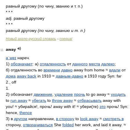
* * *
равный другому (по чину, званию и т. п.)
* * *
adj.
равный другому
* * *
равный другому
(по чину, званию и т. п.)
Новый англо-русский словарь
coequal
>
away
11
əˈweɪ
нареч.
1)
обозначает
: а)
отдаленность
от
данного
места
далеко
;
б) отдаленность во
времени
давно
away from home ≈
вдали
от
дома
away back
in 1910 ≈
давным-давно
в 1910 году Syn: far
2., off
1.
2) обозначает
движение
,
удаление
прочь
to go away ≈
уходить
to
run away
≈
убегать
to
throw away
≈
отбрасывать
away with
you! ≈ убирайся!, прочь! away with it! ≈ убери(те)
это
прочь! Syn:
hence,
thence
3) в
другом
направлении,
в сторону
to
look away
≈
смотреть в
сторону,
отворачиваться
She
folded
her work, and laid it away. ≈