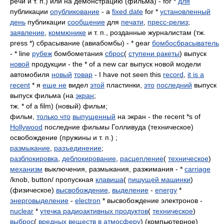
речи и т. п.) или на демонстрацию (фильма) - for *
для
публикации
опубликование
- a
fixed date
for *
установленный
день
публикации
сообщение
для
печати
,
пресс-релиз
;
заявление
,
коммюнике
и т. п., розданные журналистам (тж.
press *) сбрасывание (авиабомбы) - * gear
бомбосбрасыватель
- * line
рубеж
бомбометания
сброс
(
ступени ракеты
) выпуск
новой
продукции - the * of a new car выпуск новой модели
автомобиля
новый
товар
- I have not seen this
record
,
it is a
recent
* я
еще не
видел
этой
пластинки,
это
последний
выпуск
выпуск фильма (на
экран
;
тж. * of a film) (новый) фильм;
фильм,
только что
выпущенный
на экран - the recent *s of
Hollywood
последние фильмы Голливуда (техническое)
освобождение (пружины и т. п.) ;
размыкание
,
разъединение
;
разблокировка
,
деблокирование
,
расцепление
(
техническое
)
механизм
выключения, размыкания, разжимания - *
carriage
/knob, button/ пропускная
клавиша
(
пишущей машинки
)
(физическое)
высвобождение
,
выделение
-
energy
*
энерговыделение
-
electron
* высвобождение электронов -
nuclear
*
утечка радиоактивных продуктов
(
техническое
)
выброс
(
вредных веществ в атмосферу
) (компьютерное)