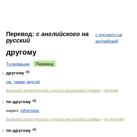
Перевод:
с английского на
с русского на
русский
английский
другому
Толкование
Перевод
другому
1
см.
также
другой
Большой англо-русский и русско-английский словарь
другому
>
по-другому
2
нареч.
otherwise
Большой англо-русский и русско-английский словарь
по-другому
>
по-другому
3