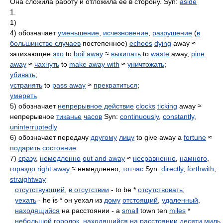
Она сложила работу и отложила ее в сторону. Syn:
aside
1.
1)
4) обозначает
уменьшение
,
исчезновение
,
разрушение
(
в
большинстве случаев
постепенное)
echoes
dying
away ≈
затихающее
эхо
to
boil away
≈
выкипать
to
waste
away,
pine
away
≈
чахнуть
to
make away with
≈
уничтожать
;
убивать
;
устранять
to
pass away
≈
прекратиться
;
умереть
5) обозначает
непрерывное действие
clocks
ticking
away ≈
непрерывное
тиканье
часов
Syn:
continuously
,
constantly
,
uninterruptedly
6) обозначает передачу
другому
лицу
to give away a
fortune
≈
подарить
состояние
7)
сразу
,
немедленно
out and away
≈
несравненно
,
намного
,
гораздо
right away
≈ немедленно,
тотчас
Syn:
directly
,
forthwith
,
straightway
отсутствующий
,
в отсутствии
- to be *
отсутствовать
;
уехать
- he is * он уехал из
дому
отстоящий
,
удаленный
,
находящийся
на расстоянии - a
small
town ten
miles
*
небольшой
городок
,
находящийся на расстоянии десяти
миль