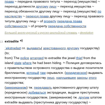
права
~ передача правового титула ~ переход (имущества) ~
переход должности
другому
лицу
~ переход имущества ~
переход обязанности другому лицу ~ переход (имущества)
по
наследству
~
переход права
другому лицу ~ переход правового
титула другому лицу ~ of
property
передача права
собственности
~ of property
передача собственности
Большой англо-русский и русско-английский словарь
devolution
>
extradite
13
ˈekstrədaɪt
гл.
выдавать
(
арестованного
другому
государству)
(to;
from) The
police
arranged
to extradite the jewel
thief
from the
island
state
where
he had been hiding. ≈ Полиция договорилась
с правительством островного государства о выдаче похитителя
бриллиантов,
который
там
скрывался. (
юридическое
) выдавать
иностранному государству
лицо
,
нарушившее
законы
этого
государства;
(
американизм
) тж.
передавать
арестованного другому штату
(юридическое)
добиваться
экстрадиции, выдачи преступника
иностранным государством, (американизм) тж.
другим
штатом
extradite выдавать (преступника другому государству) ~