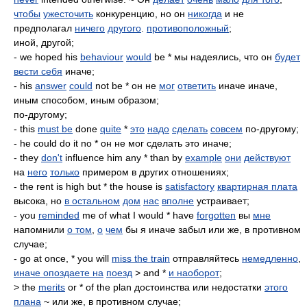
чтобы
ужесточить
конкуренцию, но он
никогда
и не
предполагал
ничего
другого
.
противоположный
;
иной, другой;
- we hoped his
behaviour
would
be * мы надеялись, что он
будет
вести себя
иначе;
- his
answer
could
not be * он не
мог
ответить
иначе иначе,
иным способом, иным образом;
по-другому;
- this
must be
done
quite
*
это
надо
сделать
совсем
по-другому;
- he could do it no * он не мог сделать это иначе;
- they
don't
influence him any * than by
example
они
действуют
на
него
только
примером в других отношениях;
- the rent is high but * the house is
satisfactory
квартирная плата
высока, но
в остальном
дом
нас
вполне
устраивает;
- you
reminded
me of what I would * have
forgotten
вы
мне
напомнили
о том
,
о
чем
бы я иначе забыл или же, в противном
случае;
- go at once, * you will
miss the train
отправляйтесь
немедленно
,
иначе опоздаете на
поезд
> and *
и наоборот
;
> the
merits
or * of the plan достоинства или недостатки
этого
плана
~ или же, в противном случае;