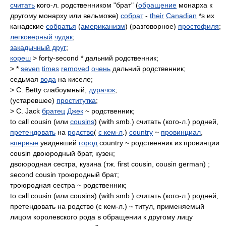
считать
кого-л. родственником "брат" (
обращение
монарха к
другому монарху или вельможе)
собрат
-
their
Canadian
*s их
канадские
собратья
(
американизм
) (разговорное)
простофиля
;
легковерный
чудак
;
закадычный друг
;
кореш
> forty-second * дальний родственник;
> *
seven
times
removed
очень
дальний родственник;
седьмая
вода
на киселе;
> C. Betty слабоумный,
дурачок
;
(устаревшее)
проститутка
;
> C. Jack
братец
Джек
~ родственник;
to call cousin (или
cousins
) (with smb.) считать (кого-л.) родней,
претендовать
на
родство
(
с кем-л
.)
country
~
провинциал
,
впервые
увидевший
город
country ~ родственник из провинции
cousin двоюродный брат, кузен;
двоюродная сестра, кузина (тж. first cousin, cousin german) ;
second cousin троюродный брат;
троюродная сестра ~ родственник;
to call cousin (или cousins) (with smb.) считать (кого-л.) родней,
претендовать на родство (с кем-л.) ~ титул, применяемый
лицом королевского рода в обращении к другому лицу