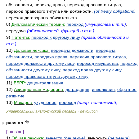
обязанности, переход права, переход правового титула,
переход правового титула или должности,
(of treaty obligations)
переход договорных обязательств
8)
Дипломатический термин:
переход
(имущества и т.п.)
,
передача
(обязанностей, функций и т.п.)
9)
Патенты:
переход к другому лицу
(права, обязанности и
т.п.)
10)
Деловая лексика:
передача должности
,
передача
обязанности
,
передача права
,
передача правового титула
,
переход должности другому лицу
,
переход имущества
,
переход
обязанности другому лицу
,
переход права другому лицу
,
переход правового титула другому лицу
11)
ЕБРР:
децентрализация
12)
Авиационная медицина:
деградация
,
инволюция
,
обратное
развитие
13)
Макаров:
ухудшение
,
переход
(напр. полномочий)
Универсальный англо-русский словарь
devolution
>
pass on
9
['pɑːs'ɒn]
1)
Общая лексика:
вынести
(решение)
, выносить
(решение)
,