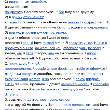
1)
иначе
,
иным
способом
;
иным образом;
по-другому
God saw otherwise. ≈
Бог
видел по-другому.
2) в
других
отношениях
;
во
всем
остальном I have otherwise no
reason
to
suspect
them. ≈
В других отношениях
у меня
не
было
поводов
его
подозревать
.
3)
или же
,
в противном случае
,
иначе
;
в других обстоятельствах I went
at once
;
otherwise I
should
have
missed
him. ≈ Я
сразу же
ушел
.
Иначе я
пропустил бы его
.
do what I tell you
,
otherwise
you'll
be sorry
≈
Делай,
что
я
тебе
говорю,
или
же ты пожалеешь. I
might
otherwise have left. ≈ В других обстоятельствах я бы ушел.
2.
прил.
другой
,
иной
;
противоположный
people
whose
deeds
,
admirable
or otherwise
≈
люди
,
чьи
поступки
достойны восхищения или же
нет
almost
thirty
thousand
women
,
Irish
and otherwise ≈
почти
тридцать
тысяч
женщин, ирландок и других
национальностей
if
conditions
were otherwise ≈
если бы
условия
были
другими
Syn: other,
different
3. сущ. что-л.
другое
,
противоположное
;
кто-л. другой He does very
little
to
enforce
competition
- and have
never
intended otherwise. ≈ Он
делает
очень
мало
для того
,