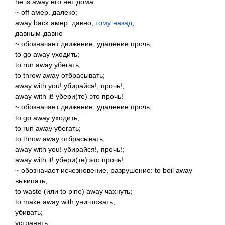
he is away его нет дома
~ off амер. далеко;
away back амер. давно,
тому
назад
;
давным-давно
~ обозначает движение, удаление прочь;
to go away уходить;
to run away убегать;
to throw away отбрасывать;
away with you! убирайся!, прочь!;
away with it! убери(те) это прочь!
~ обозначает движение, удаление прочь;
to go away уходить;
to run away убегать;
to throw away отбрасывать;
away with you! убирайся!, прочь!;
away with it! убери(те) это прочь!
~ обозначает исчезновение, разрушение: to boil away
выкипать;
to waste (или to pine) away чахнуть;
to make away with уничтожать;
убивать;
устранять;