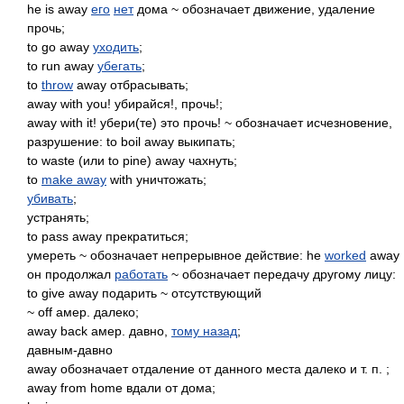
he is away
его
нет
дома ~ обозначает движение, удаление
прочь;
to go away
уходить
;
to run away
убегать
;
to
throw
away отбрасывать;
away with you! убирайся!, прочь!;
away with it! убери(те) это прочь! ~ обозначает исчезновение,
разрушение: to boil away выкипать;
to waste (или to pine) away чахнуть;
to
make away
with уничтожать;
убивать
;
устранять;
to pass away прекратиться;
умереть ~ обозначает непрерывное действие: he
worked
away
он продолжал
работать
~ обозначает передачу другому лицу:
to give away подарить ~ отсутствующий
~ off амер. далеко;
away back амер. давно,
тому назад
;
давным-давно
away обозначает отдаление от данного места далеко и т. п. ;
away from home вдали от дома;