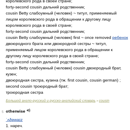
королевского рода в своей стране;
forty-second cousin дальний родственник;
cousin Betty слабоумный (человек) ~ титул, применяемый
лицом королевского рода в обращении к другому лицу
королевского рода в своей стране;
forty-second cousin дальний родственник;
cousin Betty слабоумный (человек) first ~ once removed
ребенок
двоюродного брата или двоюродной сестры ~ титул,
применяемый лицом королевского рода в обращении к
другому лицу королевского рода в своей стране;
forty-second cousin дальний родственник;
cousin Betty слабоумный (человек) cousin двоюродный брат,
кузен;
двоюродная сестра, кузина (тж. first cousin, cousin german) ;
second cousin троюродный брат;
троюродная сестра
Большой англо-русский и русско-английский словарь
cousin
>
otherwise
5
ˈʌðəwaɪz
1. нареч.