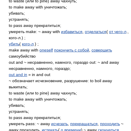
to waste (или to pine) away чахнуть;
to make away with уничтожать;
убивать;
устранять;
to pass away прекратиться;
умереть make: ~ away with
избавиться
,
отделаться
(
от чего-л
.,
кого-л.) ;
убить
(
кого-л
.) ;
make away with
oneself
покончить с собой
,
совершить
самоубийство
out and ~ несравненно, намного, гораздо out: ~ and away
несравненно, намного, гораздо;
out and in
= in and out
~ обозначает исчезновение, разрушение: to boil away
выкипать;
to waste (или to pine) away чахнуть;
to make away with уничтожать;
убивать;
устранять;
to pass away прекратиться;
умереть pass: ~ away
исчезать
,
прекращаться
,
проходить
~
away проходить,
истекать
(
о времени
) ~ away
скончаться
,