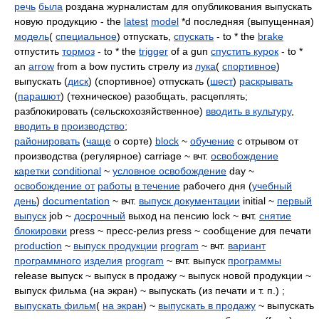
речь
была
роздана журналистам для опубликования выпускать
новую продукцию - the
latest
model
*d последняя (выпущенная)
модель
(
специальное
) отпускать,
спускать
- to * the
brake
отпустить
тормоз
- to * the
trigger
of a gun
спустить курок
- to *
an
arrow
from a bow пустить стрелу из
лука
(
спортивное
)
выпускать (
диск
) (спортивное) отпускать (
шест
)
раскрывать
(
парашют
) (техническое) разобщать, расцеплять;
разблокировать (сельскохозяйственное)
вводить в культуру
,
вводить в
производство
;
районировать
(
чаще
о сорте)
block
~
обучение
с отрывом от
производства (регулярное) carriage ~ вчт.
освобождение
каретки
conditional
~
условное освобождение
day ~
освобождение от
работы
в течение
рабочего дня (
учебный
день
)
documentation
~ вчт.
выпуск документации
initial ~
первый
выпуск
job ~
досрочный
выход на пенсию lock ~ вчт.
снятие
блокировки
press ~ пресс-релиз press ~ сообщение для печати
production
~
выпуск продукции
program
~ вчт.
вариант
программного
изделия
program
~ вчт. выпуск
программы
release выпуск ~ выпуск в продажу ~ выпуск новой продукции ~
выпуск фильма (на экран) ~ выпускать (из печати и т. п.) ;
выпускать фильм
(
на экран
) ~
выпускать в продажу
~ выпускать