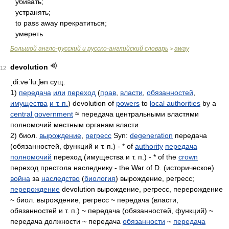
убивать;
устранять;
to pass away прекратиться;
умереть
Большой англо-русский и русско-английский словарь
away
>
devolution
12
ˌdi:vəˈlu:ʃən
сущ.
1)
передача
или
переход
(
прав
,
власти
,
обязанностей
,
имущества
и т. п.
) devolution of
powers
to
local authorities
by a
central government
≈ передача центральными властями
полномочий местным органам власти
2) биол.
вырождение
,
регресс
Syn:
degeneration
передача
(обязанностей, функций и т. п.) - * of
authority
передача
полномочий
переход (имущества и т. п.) - * of the
crown
переход престола наследнику - the War of D. (историческое)
война
за
наследство
(
биология
) вырождение, регресс;
перерождение
devolution вырождение, регресс, перерождение
~ биол. вырождение, регресс ~ передача (власти,
обязанностей и т. п.) ~ передача (обязанностей, функций) ~
передача должности ~ передача
обязанности
~
передача