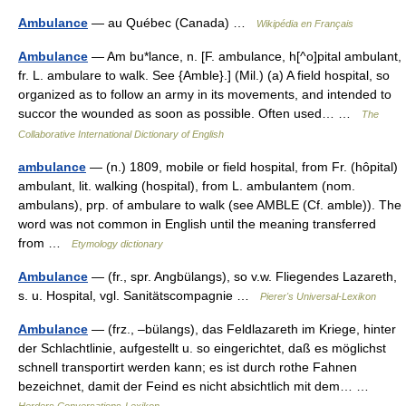
Ambulance
— au Québec (Canada) …
Wikipédia en Français
Ambulance
— Am bu*lance, n. [F. ambulance, h[^o]pital ambulant,
fr. L. ambulare to walk. See {Amble}.] (Mil.) (a) A field hospital, so
organized as to follow an army in its movements, and intended to
succor the wounded as soon as possible. Often used… …
The
Collaborative International Dictionary of English
ambulance
— (n.) 1809, mobile or field hospital, from Fr. (hôpital)
ambulant, lit. walking (hospital), from L. ambulantem (nom.
ambulans), prp. of ambulare to walk (see AMBLE (Cf. amble)). The
word was not common in English until the meaning transferred
from …
Etymology dictionary
Ambulance
— (fr., spr. Angbülangs), so v.w. Fliegendes Lazareth,
s. u. Hospital, vgl. Sanitätscompagnie …
Pierer's Universal-Lexikon
Ambulance
— (frz., –bülangs), das Feldlazareth im Kriege, hinter
der Schlachtlinie, aufgestellt u. so eingerichtet, daß es möglichst
schnell transportirt werden kann; es ist durch rothe Fahnen
bezeichnet, damit der Feind es nicht absichtlich mit dem… …