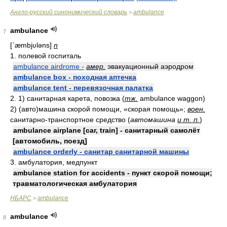
Англо-русский синонимический словарь
ambulance
>
ambulance
7
[ʹæmbjʋləns]
n
1. полевой госпиталь
ambulance airdrome -
амер.
эвакуационный аэродром
ambulance box - походная аптечка
ambulance tent - перевязочная палатка
2. 1) санитарная карета, повозка (
тж.
ambulance waggon)
2) (авто)машина скорой помощи, «скорая помощь»;
воен.
санитарно-транспортное средство (
автомашина
и т. п.
)
ambulance airplane [car, train] - санитарный самолёт
[автомобиль, поезд]
ambulance orderly - санитар санитарной машины
3. амбулатория, медпункт
ambulance station for accidents - пункт скорой помощи;
травматологическая амбулатория
НБАРС
ambulance
>
ambulance
8