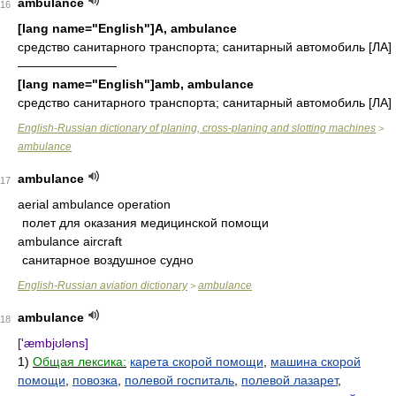
ambulance
16
[lang name="English"]A, ambulance
средство санитарного транспорта; санитарный автомобиль [ЛА]
————————
[lang name="English"]amb, ambulance
средство санитарного транспорта; санитарный автомобиль [ЛА]
English-Russian dictionary of planing, cross-planing and slotting machines
>
ambulance
ambulance
17
aerial ambulance operation
полет для оказания медицинской помощи
ambulance aircraft
санитарное воздушное судно
English-Russian aviation dictionary
ambulance
>
ambulance
18
['æmbjʊləns]
1)
Общая лексика:
карета скорой помощи
,
машина скорой
помощи
,
повозка
,
полевой госпиталь
,
полевой лазарет
,