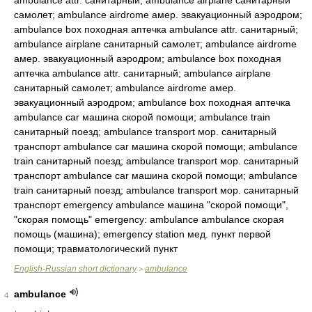
ambulance attr. санитарный; ambulance airplane санитарный
самолет; ambulance airdrome амер. эвакуационный аэродром;
ambulance box походная аптечка ambulance attr. санитарный;
ambulance airplane санитарный самолет; ambulance airdrome
амер. эвакуационный аэродром; ambulance box походная
аптечка ambulance attr. санитарный; ambulance airplane
санитарный самолет; ambulance airdrome амер.
эвакуационный аэродром; ambulance box походная аптечка
ambulance car машина скорой помощи; ambulance train
санитарный поезд; ambulance transport мор. санитарный
транспорт ambulance car машина скорой помощи; ambulance
train санитарный поезд; ambulance transport мор. санитарный
транспорт ambulance car машина скорой помощи; ambulance
train санитарный поезд; ambulance transport мор. санитарный
транспорт emergency ambulance машина "скорой помощи",
"скорая помощь" emergency: ambulance ambulance скорая
помощь (машина); emergency station мед. пункт первой
помощи; травматологический пункт
English-Russian short dictionary
ambulance
>
ambulance
4