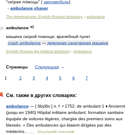
"ско́рая по́мощь"
(
автомобиль
)
-
ambulance chaser
The Americanisms. English-Russian dictionary.
ambulance
>
ambulance
20
машина скорой помощи; врачебный пункт
crash ambulance
—
дежурная санитарная машина
English-Russian big medical dictionary
ambulance
>
Страницы
Следующая
→
1
2
3
4
5
6
7
См. также в других словарях:
ambulance
— [ ɑ̃bylɑ̃s ] n. f. • 1752; de ambulant 1 ♦ Anciennt
(jusqu en 1940) Hôpital militaire ambulant; formation sanitaire
équipée de voitures légères, chargée des premiers soins aux
blessés. « Des ambulances qui étaient dirigées par des
médecins… …
Encyclopédie Universelle