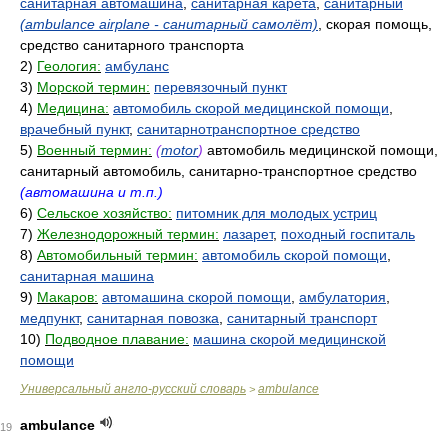
санитарная автомашина
,
санитарная карета
,
санитарный
(ambulance airplane - санитарный самолёт)
, скорая помощь,
средство санитарного транспорта
2)
Геология:
амбуланс
3)
Морской термин:
перевязочный пункт
4)
Медицина:
автомобиль скорой медицинской помощи
,
врачебный пункт
,
санитарнотранспортное средство
5)
Военный термин:
(
motor
)
автомобиль медицинской помощи,
санитарный автомобиль, санитарно-транспортное средство
(автомашина и т.п.)
6)
Сельское хозяйство:
питомник для молодых устриц
7)
Железнодорожный термин:
лазарет
,
походный госпиталь
8)
Автомобильный термин:
автомобиль скорой помощи
,
санитарная машина
9)
Макаров:
автомашина скорой помощи
,
амбулатория
,
медпункт
,
санитарная повозка
,
санитарный транспорт
10)
Подводное плавание:
машина скорой медицинской
помощи
Универсальный англо-русский словарь
ambulance
>
ambulance
19