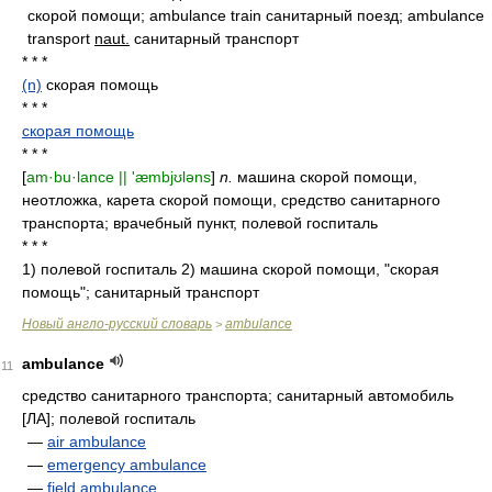
скорой помощи; ambulance train санитарный поезд; ambulance
transport
naut.
санитарный транспорт
* * *
(n)
скорая помощь
* * *
скорая помощь
* * *
[
am·bu·lance || 'æmbjʊləns
]
n.
машина скорой помощи,
неотложка, карета скорой помощи, средство санитарного
транспорта; врачебный пункт, полевой госпиталь
* * *
1) полевой госпиталь 2) машина скорой помощи, "скорая
помощь"; санитарный транспорт
Новый англо-русский словарь
ambulance
>
ambulance
11
средство санитарного транспорта; санитарный автомобиль
[ЛА]; полевой госпиталь
—
air ambulance
—
emergency ambulance
—
field ambulance