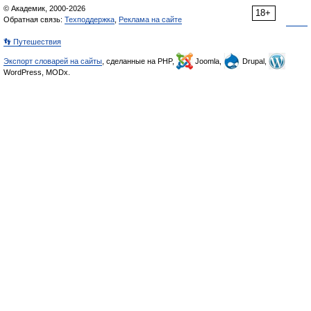
© Академик, 2000-2026
18+
Обратная связь:
Техподдержка
,
Реклама на сайте
👣 Путешествия
Экспорт словарей на сайты
, сделанные на PHP,
Joomla,
Drupal,
WordPress, MODx.