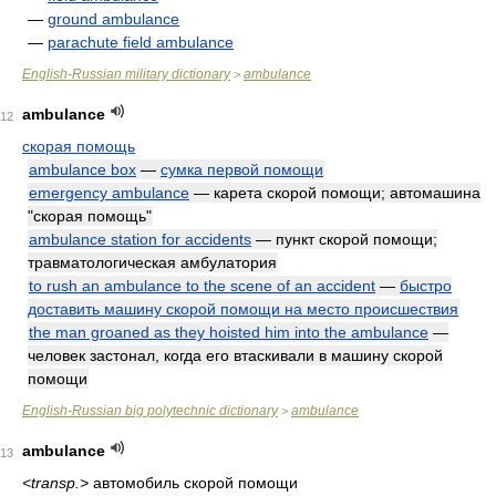
—
ground ambulance
—
parachute field ambulance
English-Russian military dictionary
ambulance
>
ambulance
12
скорая помощь
ambulance box
—
сумка первой помощи
emergency ambulance
— карета скорой помощи; автомашина
"скорая помощь"
ambulance station for accidents
— пункт скорой помощи;
травматологическая амбулатория
to rush an ambulance to the scene of an accident
—
быстро
доставить машину скорой помощи на место происшествия
the man groaned as they hoisted him into the ambulance
—
человек застонал, когда его втаскивали в машину скорой
помощи
English-Russian big polytechnic dictionary
ambulance
>
ambulance
13
<transp.>
автомобиль скорой помощи