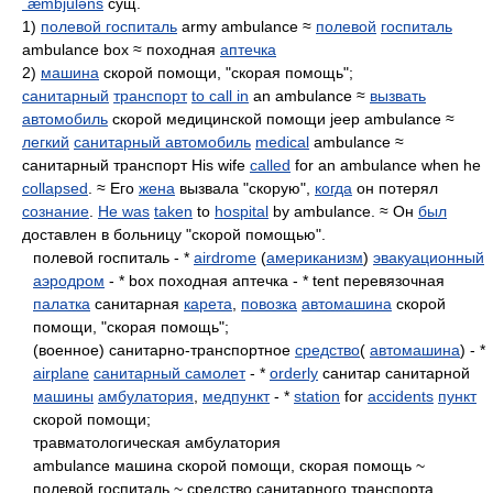
ˈæmbjuləns
сущ.
1)
полевой госпиталь
army ambulance ≈
полевой
госпиталь
ambulance box ≈ походная
аптечка
2)
машина
скорой помощи, "скорая помощь";
санитарный
транспорт
to call in
an ambulance ≈
вызвать
автомобиль
скорой медицинской помощи jeep ambulance ≈
легкий
санитарный автомобиль
medical
ambulance ≈
санитарный транспорт His wife
called
for an ambulance when he
collapsed
. ≈ Его
жена
вызвала "скорую",
когда
он потерял
сознание
.
He was
taken
to
hospital
by ambulance. ≈ Он
был
доставлен в больницу "скорой помощью".
полевой госпиталь - *
airdrome
(
американизм
)
эвакуационный
аэродром
- * box походная аптечка - * tent перевязочная
палатка
санитарная
карета
,
повозка
автомашина
скорой
помощи, "скорая помощь";
(военное) санитарно-транспортное
средство
(
автомашина
) - *
airplane
санитарный самолет
- *
orderly
санитар санитарной
машины
амбулатория
,
медпункт
- *
station
for
accidents
пункт
скорой помощи;
травматологическая амбулатория
ambulance машина скорой помощи, скорая помощь ~
полевой госпиталь ~ средство санитарного транспорта