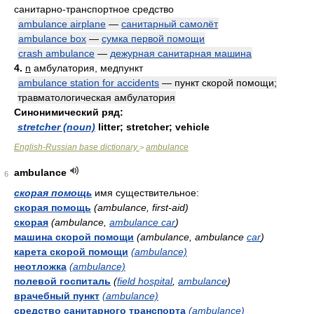
санитарно-транспортное средство
ambulance airplane
—
санитарный самолёт
ambulance box
—
сумка первой помощи
crash ambulance
—
дежурная санитарная машина
4.
n
амбулатория, медпункт
ambulance station for accidents
— пункт скорой помощи;
травматологическая амбулатория
Синонимический ряд:
stretcher (noun)
litter; stretcher; vehicle
English-Russian base dictionary
ambulance
>
ambulance
6
скорая помощь
имя существительное:
скорая помощь
(ambulance, first-aid)
скорая
(ambulance,
ambulance car
)
машина скорой помощи
(ambulance, ambulance
car
)
карета скорой помощи
(ambulance)
неотложка
(ambulance)
полевой госпиталь
(
field hospital
,
ambulance
)
врачебный пункт
(ambulance)
средство санитарного транспорта
(ambulance)