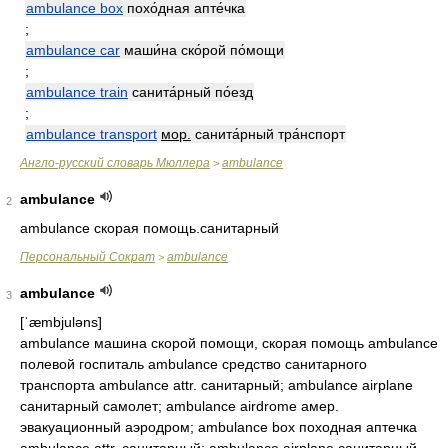
ambulance box
похо́дная апте́чка
;
ambulance car
маши́на ско́рой по́мощи
;
ambulance train
санита́рный по́езд
;
ambulance transport
мор.
санита́рный тра́нспорт
Англо-русский словарь Мюллера
ambulance
>
ambulance
2
ambulance скорая помощь.санитарный
Персональный Сократ
ambulance
>
ambulance
3
[ˈæmbjuləns]
ambulance машина скорой помощи, скорая помощь ambulance
полевой госпиталь ambulance средство санитарного
транспорта ambulance attr. санитарный; ambulance airplane
санитарный самолет; ambulance airdrome амер.
эвакуационный аэродром; ambulance box походная аптечка