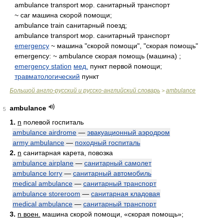
ambulance transport мор. санитарный транспорт
~ car машина скорой помощи;
ambulance train санитарный поезд;
ambulance transport мор. санитарный транспорт
emergency
~ машина "скорой помощи", "скорая помощь"
emergency: ~ ambulance скорая помощь (машина) ;
emergency station
мед.
пункт первой помощи;
травматологический
пункт
Большой англо-русский и русско-английский словарь
ambulance
>
ambulance
5
1.
n
полевой госпиталь
ambulance airdrome
—
эвакуационный аэродром
army ambulance
—
походный госпиталь
2.
n
санитарная карета, повозка
ambulance airplane
—
санитарный самолет
ambulance lorry
—
санитарный автомобиль
medical ambulance
—
санитарный транспорт
ambulance storeroom
—
санитарная кладовая
medical ambulance
—
санитарный транспорт
3.
n воен.
машина скорой помощи, «скорая помощь»;