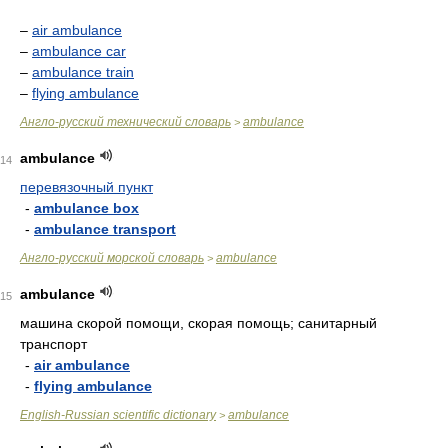
–
air ambulance
–
ambulance car
–
ambulance train
–
flying ambulance
Англо-русский технический словарь
ambulance
>
ambulance
14
перевязочный пункт
-
ambulance box
-
ambulance transport
Англо-русский морской словарь
ambulance
>
ambulance
15
машина скорой помощи, скорая помощь; санитарный
транспорт
-
air ambulance
-
flying ambulance
English-Russian scientific dictionary
ambulance
>