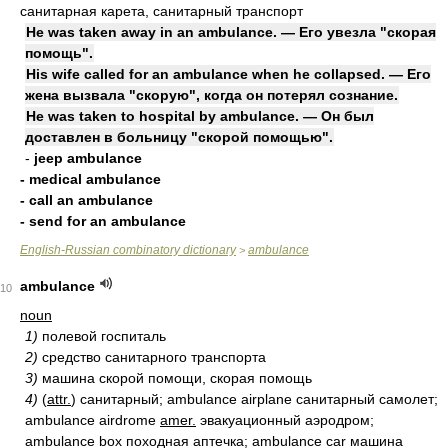
санитарная карета, санитарный транспорт
He was taken away in an ambulance. — Его увезла "скорая
помощь".
His wife called for an ambulance when he collapsed. — Его
жена вызвала "скорую", когда он потерял сознание.
He was taken to hospital by ambulance. — Он был
доставлен в больницу "скорой помощью".
-
jeep ambulance
- medical ambulance
- call an ambulance
- send for an ambulance
English-Russian combinatory dictionary
ambulance
>
ambulance
10
noun
1)
полевой госпиталь
2)
средство санитарного транспорта
3)
машина скорой помощи, скорая помощь
4)
(
attr.
) санитарный; ambulance airplane санитарный самолет;
ambulance airdrome
amer.
эвакуационный аэродром;
ambulance box походная аптечка; ambulance car машина