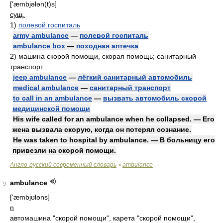
['æmbjələn(t)s]
сущ.
1)
полевой госпиталь
army ambulance
—
полевой госпиталь
ambulance box
—
походная аптечка
2)
машина скорой помощи, скорая помощь; санитарный
транспорт
jeep ambulance
—
лёгкий санитарный автомобиль
medical ambulance
—
санитарный транспорт
to call in an ambulance
—
вызвать автомобиль скорой
медицинской помощи
His wife called for an ambulance when he collapsed. — Его
жена вызвала скорую, когда он потерял сознание.
He was taken to hospital by ambulance. — В больницу его
привезли на скорой помощи.
Англо-русский современный словарь
ambulance
>
ambulance
9
['æmbjʊləns]
n
автомашина "скорой помощи", карета "скорой помощи",