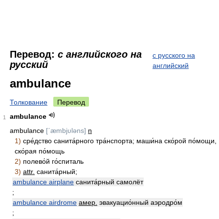
Перевод:
с английского на
с русского на
русский
английский
ambulance
Толкование
Перевод
ambulance
1
ambulance
[ˊæmbjυləns]
n
1)
сре́дство санита́рного тра́нспорта; маши́на ско́рой по́мощи,
ско́рая по́мощь
2)
полево́й го́спиталь
3)
attr.
санита́рный;
ambulance airplane
санита́рный самолёт
;
ambulance airdrome
амер.
эвакуацио́нный аэродро́м
;