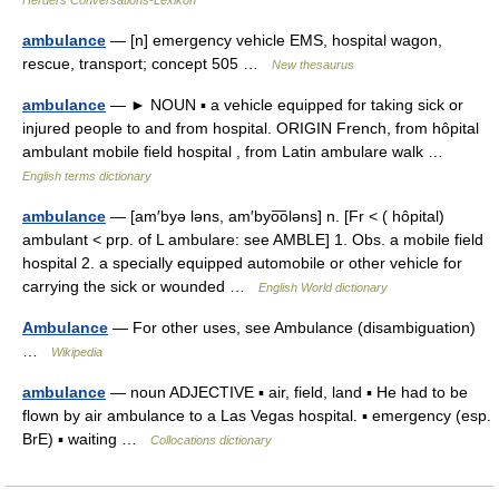
Herders Conversations-Lexikon
ambulance
— [n] emergency vehicle EMS, hospital wagon,
rescue, transport; concept 505 …
New thesaurus
ambulance
— ► NOUN ▪ a vehicle equipped for taking sick or
injured people to and from hospital. ORIGIN French, from hôpital
ambulant mobile field hospital , from Latin ambulare walk …
English terms dictionary
ambulance
— [am′byə ləns, am′byo͞oləns] n. [Fr < ( hôpital)
ambulant < prp. of L ambulare: see AMBLE] 1. Obs. a mobile field
hospital 2. a specially equipped automobile or other vehicle for
carrying the sick or wounded …
English World dictionary
Ambulance
— For other uses, see Ambulance (disambiguation)
…
Wikipedia
ambulance
— noun ADJECTIVE ▪ air, field, land ▪ He had to be
flown by air ambulance to a Las Vegas hospital. ▪ emergency (esp.
BrE) ▪ waiting …
Collocations dictionary