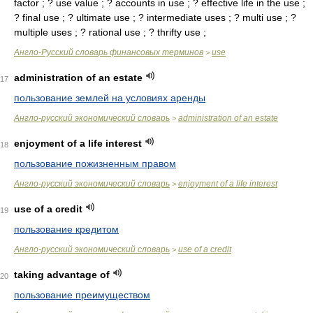
factor ; ? use value ; ? accounts in use ; ? effective life in the use ;
? final use ; ? ultimate use ; ? intermediate uses ; ? multi use ; ?
multiple uses ; ? rational use ; ? thrifty use ;
Англо-Русский словарь финансовых терминов
use
>
administration of an estate
17
пользование землей на условиях аренды
Англо-русский экономический словарь
administration of an estate
>
enjoyment of a life interest
18
пользование пожизненным правом
Англо-русский экономический словарь
enjoyment of a life interest
>
use of a credit
19
пользование кредитом
Англо-русский экономический словарь
use of a credit
>
taking advantage of
20
пользование преимуществом