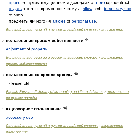
право
~я чужим имуществом и доходами от
него
юр. usufruct;
отдать
что-л. во временное ~ кому-л.
allow
smb.
temporary use
of smth. ;
предметы личного ~я
articles
of
personal use
.
Большой англо-русский и русско-английский словарь
пользование
>
пользование правом собственности
2
enjoyment
of
property
Большой англо-русский и русско-английский словарь
пользование
>
правом собственности
пользование на правах аренды
3
• leasehold
English-Russian dictionary of accounting and financial terms
пользование
>
на правах аренды
акцессорное пользование
4
accessory use
Большой англо-русский и русско-английский словарь
акцессорное
>
пользование