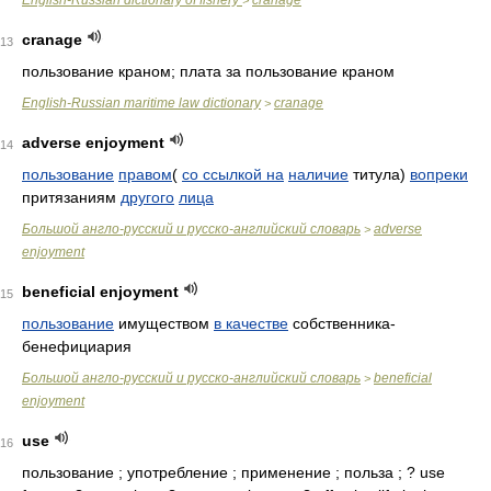
English-Russian dictionary of fishery
cranage
>
cranage
13
пользование краном; плата за пользование краном
English-Russian maritime law dictionary
cranage
>
adverse enjoyment
14
пользование
правом
(
со ссылкой на
наличие
титула)
вопреки
притязаниям
другого
лица
Большой англо-русский и русско-английский словарь
adverse
>
enjoyment
beneficial enjoyment
15
пользование
имуществом
в качестве
собственника-
бенефициария
Большой англо-русский и русско-английский словарь
beneficial
>
enjoyment
use
16
пользование ; употребление ; применение ; польза ; ? use