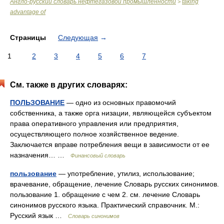
Англо-русский словарь нефтегазовой промышленности
taking
>
advantage of
Страницы
Следующая
→
1
2
3
4
5
6
7
См. также в других словарях:
ПОЛЬЗОВАНИЕ
— одно из основных правомочий
собственника, а также орга низации, являющейся субъектом
права оперативного управления или предприятия,
осуществляющего полное хозяйственное ведение.
Заключается вправе потребления вещи в зависимости от ее
назначения… …
Финансовый словарь
пользование
— употребление, утилиз, использование;
врачевание, обращение, лечение Словарь русских синонимов.
пользование 1. обращение с чем 2. см. лечение Словарь
синонимов русского языка. Практический справочник. М.:
Русский язык …
Словарь синонимов