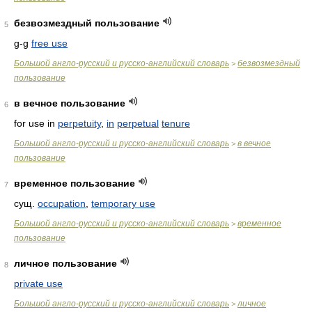
безвозмездный пользование
5
g-g
free use
Большой англо-русский и русско-английский словарь
безвозмездный
>
пользование
в вечное пользование
6
for use in
perpetuity
,
in
perpetual
tenure
Большой англо-русский и русско-английский словарь
в вечное
>
пользование
временное пользование
7
сущ.
occupation
,
temporary use
Большой англо-русский и русско-английский словарь
временное
>
пользование
личное пользование
8
private use
Большой англо-русский и русско-английский словарь
личное
>