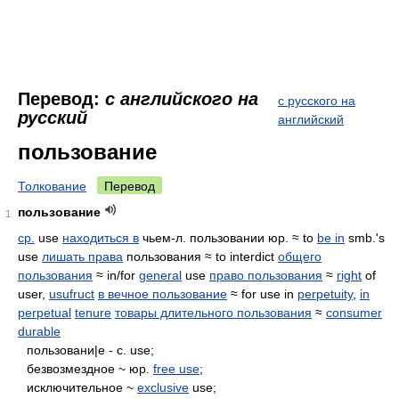
Перевод:
с английского на
с русского на
русский
английский
пользование
Толкование
Перевод
пользование
1
ср.
use
находиться в
чьем-л. пользовании юр. ≈ to
be in
smb.'s
use
лишать права
пользования ≈ to interdict
общего
пользования
≈ in/for
general
use
право пользования
≈
right
of
user,
usufruct
в вечное пользование
≈ for use in
perpetuity
,
in
perpetual
tenure
товары длительного пользования
≈
consumer
durable
пользовани|е - с. use;
безвозмездное ~ юр.
free use
;
исключительное ~
exclusive
use;