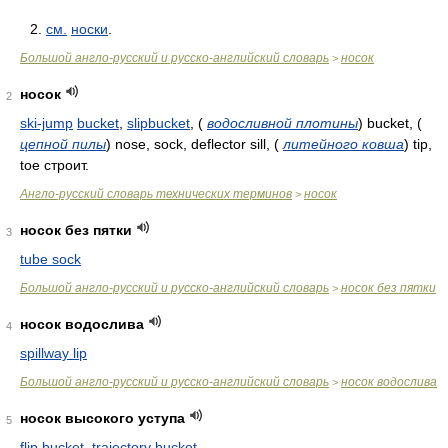
2.
см.
носки
.
Большой англо-русский и русско-английский словарь
носок
>
носок
2
ski-jump
bucket
,
slipbucket
,
(
водосливной плотины
)
bucket,
(
цепной пилы
)
nose, sock, deflector sill,
(
литейного ковша
)
tip,
toe строит.
Англо-русский словарь технических терминов
носок
>
носок без пятки
3
tube sock
Большой англо-русский и русско-английский словарь
носок без пятки
>
носок водослива
4
spillway lip
Большой англо-русский и русско-английский словарь
носок водослива
>
носок высокого уступа
5
flip bucket
,
trajectory bucket