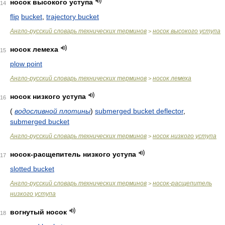
носок высокого уступа
14
flip
bucket
,
trajectory bucket
Англо-русский словарь технических терминов
носок высокого уступа
>
носок лемеха
15
plow point
Англо-русский словарь технических терминов
носок лемеха
>
носок низкого уступа
16
(
водосливной плотины
)
submerged bucket deflector
,
submerged bucket
Англо-русский словарь технических терминов
носок низкого уступа
>
носок-расщепитель низкого уступа
17
slotted bucket
Англо-русский словарь технических терминов
носок-расщепитель
>
низкого уступа
вогнутый носок
18