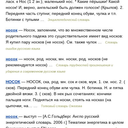
ласк. к Нос (1 2 зн.); маленький нос. * Какие пёрышки! Какой
носок! И, верно, ангельский быть должен голосок! (Крылов). 2.
Передняя часть ступни; передний конец обуви, чулка и т.п.
Ботинки с тупыми …
Энциклопедический словарь
носок
— Носок, запомним, что во множественном числе
родительного падежа это существительное имеет вид носков:
Я купил пару носков (не носок). См. также чулок …
Словарь
ошибок русского языка
носок
— носок, род. носка; мн. носки, род. носков (не
рекомендуется носок) …
Словарь трудностей произношения и
ударения в современном русском языке
НОСОК
— НОСОК, ска, род. мн. сок и сков, муж. 1. см. нос. 2. (
сков). Передний конец обуви или чулка. Н. ботинка. Н. и пятка
двойной вязки. 3. ( сков). В нек рых сочетаниях: кончики
пальцев ноги. Подняться на носки, стоять на носках (на
цыпочки, на… …
Толковый словарь Ожегова
носок
— выступ — [А.С.Гольдберг. Англо русский
энергетический словарь. 2006 г.] Тематики энергетика в целом