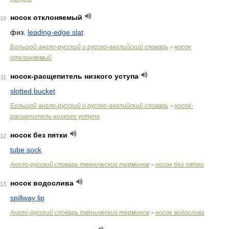
носок отклоняемый
10
физ.
leading-edge slat
Большой англо-русский и русско-английский словарь
носок
>
отклоняемый
носок-расщепитель низкого уступа
11
slotted bucket
Большой англо-русский и русско-английский словарь
носок-
>
расщепитель низкого уступа
носок без пятки
12
tube sock
Англо-русский словарь технических терминов
носок без пятки
>
носок водослива
13
spillway lip
Англо-русский словарь технических терминов
носок водослива
>