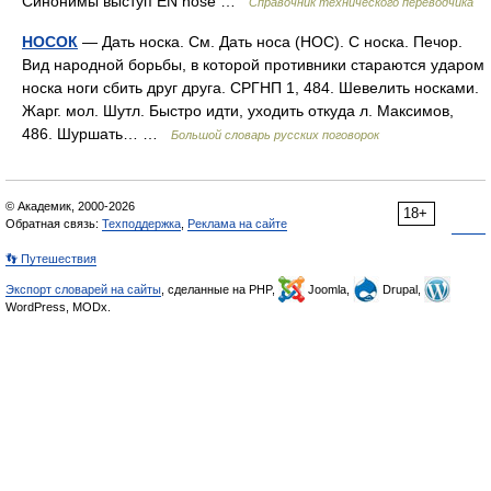
Синонимы выступ EN nose …
Справочник технического переводчика
НОСОК
— Дать носка. См. Дать носа (НОС). С носка. Печор.
Вид народной борьбы, в которой противники стараются ударом
носка ноги сбить друг друга. СРГНП 1, 484. Шевелить носками.
Жарг. мол. Шутл. Быстро идти, уходить откуда л. Максимов,
486. Шуршать… …
Большой словарь русских поговорок
© Академик, 2000-2026
18+
Обратная связь:
Техподдержка
,
Реклама на сайте
👣 Путешествия
Экспорт словарей на сайты
, сделанные на PHP,
Joomla,
Drupal,
WordPress, MODx.