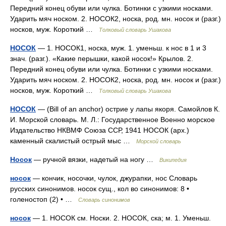
Передний конец обуви или чулка. Ботинки с узкими носками.
Ударить мяч носком. 2. НОСОК2, носка, род. мн. носок и (разг.)
носков, муж. Короткий …
Толковый словарь Ушакова
НОСОК
— 1. НОСОК1, носка, муж. 1. уменьш. к нос в 1 и 3
знач. (разг.). «Какие перышки, какой носок!» Крылов. 2.
Передний конец обуви или чулка. Ботинки с узкими носками.
Ударить мяч носком. 2. НОСОК2, носка, род. мн. носок и (разг.)
носков, муж. Короткий …
Толковый словарь Ушакова
НОСОК
— (Bill of an anchor) острие у лапы якоря. Самойлов К.
И. Морской словарь. М. Л.: Государственное Военно морское
Издательство НКВМФ Союза ССР, 1941 НОСОК (арх.)
каменный скалистый острый мыс …
Морской словарь
Носок
— ручной вязки, надетый на ногу …
Википедия
носок
— кончик, носочки, чулок, джурапки, нос Словарь
русских синонимов. носок сущ., кол во синонимов: 8 •
голеностоп (2) • …
Словарь синонимов
носок
— 1. НОСОК см. Носки. 2. НОСОК, ска; м. 1. Уменьш.