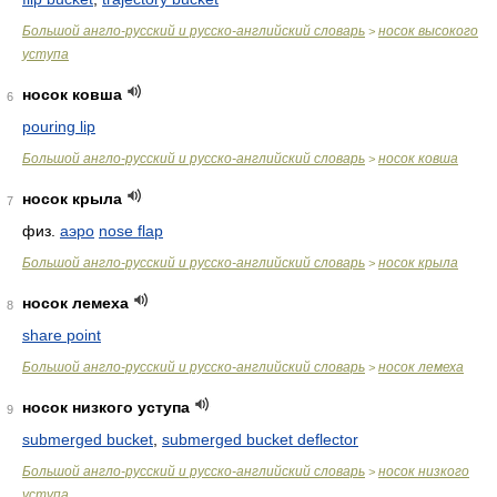
Большой англо-русский и русско-английский словарь
носок высокого
>
уступа
носок ковша
6
pouring lip
Большой англо-русский и русско-английский словарь
носок ковша
>
носок крыла
7
физ.
аэро
nose flap
Большой англо-русский и русско-английский словарь
носок крыла
>
носок лемеха
8
share point
Большой англо-русский и русско-английский словарь
носок лемеха
>
носок низкого уступа
9
submerged bucket
,
submerged bucket deflector
Большой англо-русский и русско-английский словарь
носок низкого
>
уступа