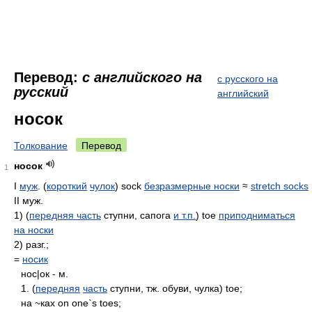
Перевод:
с английского на
с русского на
русский
английский
носок
Толкование
Перевод
носок
1
I
муж
. (
короткий
чулок
) sock
безразмерные носки
≈
stretch socks
II муж.
1) (
передняя часть
ступни, сапога
и т.п.
) toe
приподниматься
на носки
2) разг.;
=
носик
нос|ок - м.
1. (
передняя
часть
ступни, тж. обуви, чулка) toe;
на ~ках on one`s toes;