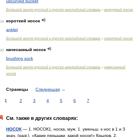
upcurved bucket
Большой англо-русский и русско-английский словарь
вогнутый носок
>
короткий носок
19
anklet
Большой англо-русский и русско-английский словарь
короткий носок
>
начесанный носок
20
brushing sock
Большой англо-русский и русско-английский словарь
начесанный
>
носок
Страницы
Следующая
→
1
2
3
4
5
6
7
См. также в других словарях:
НОСОК
— 1. НОСОК1, носка, муж. 1. уменьш. к нос в 1 и 3
знач. (разг.). «Какие перышки, какой носок!» Крылов. 2.