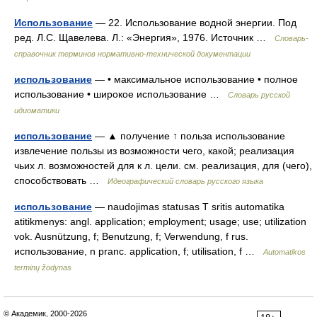
Использование
— 22. Использование водной энергии. Под
ред. Л.С. Щавелева. Л.: «Энергия», 1976. Источник …
Словарь-
справочник терминов нормативно-технической документации
использование
— • максимальное использование • полное
использование • широкое использование …
Словарь русской
идиоматики
использование
— ▲ получение ↑ польза использование
извлечение пользы из возможности чего, какой; реализация
чьих л. возможностей для к л. цели. см. реализация, для (чего),
способствовать …
Идеографический словарь русского языка
использование
— naudojimas statusas T sritis automatika
atitikmenys: angl. application; employment; usage; use; utilization
vok. Ausnützung, f; Benutzung, f; Verwendung, f rus.
использование, n pranc. application, f; utilisation, f …
Automatikos
terminų žodynas
© Академик, 2000-2026