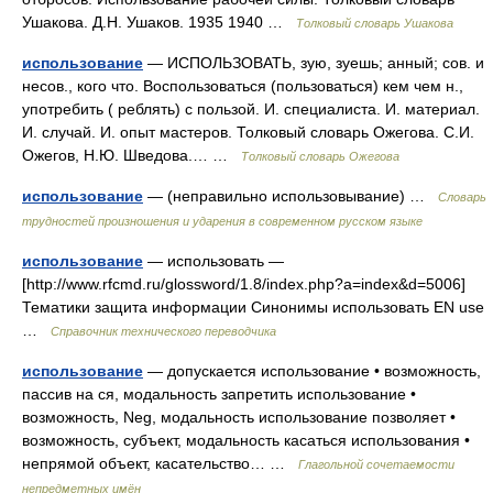
Ушакова. Д.Н. Ушаков. 1935 1940 …
Толковый словарь Ушакова
использование
— ИСПОЛЬЗОВАТЬ, зую, зуешь; анный; сов. и
несов., кого что. Воспользоваться (пользоваться) кем чем н.,
употребить ( реблять) с пользой. И. специалиста. И. материал.
И. случай. И. опыт мастеров. Толковый словарь Ожегова. С.И.
Ожегов, Н.Ю. Шведова.… …
Толковый словарь Ожегова
использование
— (неправильно использовывание) …
Словарь
трудностей произношения и ударения в современном русском языке
использование
— использовать —
[http://www.rfcmd.ru/glossword/1.8/index.php?a=index&d=5006]
Тематики защита информации Синонимы использовать EN use
…
Справочник технического переводчика
использование
— допускается использование • возможность,
пассив на ся, модальность запретить использование •
возможность, Neg, модальность использование позволяет •
возможность, субъект, модальность касаться использования •
непрямой объект, касательство… …
Глагольной сочетаемости
непредметных имён