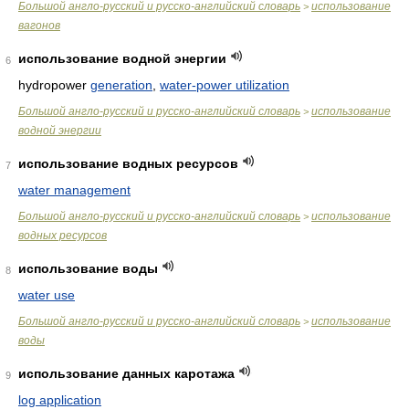
Большой англо-русский и русско-английский словарь
использование
>
вагонов
использование водной энергии
6
hydropower
generation
,
water-power utilization
Большой англо-русский и русско-английский словарь
использование
>
водной энергии
использование водных ресурсов
7
water management
Большой англо-русский и русско-английский словарь
использование
>
водных ресурсов
использование воды
8
water use
Большой англо-русский и русско-английский словарь
использование
>
воды
использование данных каротажа
9
log application