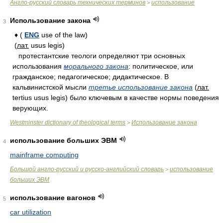
Англо-русский словарь технических терминов
использование
>
Использование закона
3
♦ (
ENG
use of the law)
(
лат.
usus legis)
протестантские теологи определяют три основных
использования
морального закона
: политическое, или
гражданское; педагогическое; дидактическое. В
кальвинистской мысли
третье использование закона
(
лат.
tertius usus legis) было ключевым в качестве нормы поведения
верующих.
Westminster dictionary of theological terms
Использование закона
>
использование больших ЭВМ
4
mainframe computing
Большой англо-русский и русско-английский словарь
использование
>
больших ЭВМ
использование вагонов
5
car utilization