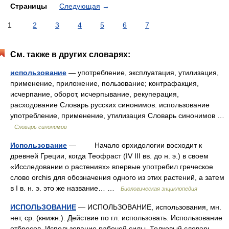
Страницы
Следующая
→
1
2
3
4
5
6
7
См. также в других словарях:
использование
— употребление, эксплуатация, утилизация,
применение, приложение, пользование; контрафакция,
исчерпание, оборот, исчерпывание, рекуперация,
расходование Словарь русских синонимов. использование
употребление, применение, утилизация Словарь синонимов …
Словарь синонимов
Использование
— Начало орхидологии восходит к
древней Греции, когда Теофраст (IV III вв. до н. э.) в своем
«Исследовании о растениях» впервые употребил греческое
слово orchis для обозначения одного из этих растений, а затем
в I в. н. э. это же название… …
Биологическая энциклопедия
ИСПОЛЬЗОВАНИЕ
— ИСПОЛЬЗОВАНИЕ, использования, мн.
нет, ср. (книжн.). Действие по гл. использовать. Использование
отбросов. Использование рабочей силы. Толковый словарь