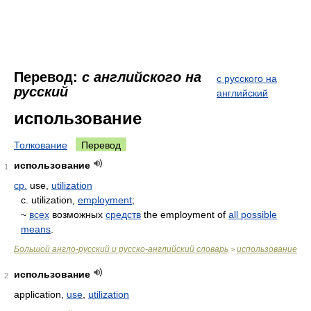
Перевод:
с английского на
с русского на
русский
английский
использование
Толкование
Перевод
использование
1
ср.
use,
utilization
с. utilization,
employment
;
~
всех
возможных
средств
the employment of
all possible
means
.
Большой англо-русский и русско-английский словарь
использование
>
использование
2
application,
use
,
utilization