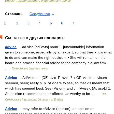
English-russian dctionary of diplomacy
advice
>
Страницы
Следующая
→
1
2
3
4
5
6
7
См. также в других словарях:
advice
— ad‧vice [ədˈvaɪs] noun 1. [uncountable] information
given to someone, especially by an expert, so that they know what
to do and can make the right decision: • She will remain on the
board and provide financial advice to the company. • a law firm…
…
Financial and business terms
Advice
— Ad*vice , n. [OE. avis, F. avis; ? + OF. vis, fr. L. visum
seemed, seen; really p. p. of videre to see, so that vis meant that
which has seemed best. See {Vision}, and cf. {Avise}, {Advise}.] 1.
An opinion recommended or offered, as worthy to be… …
The
Collaborative International Dictionary of English
Advice
— may refer to:*Advice (opinion), an opinion or