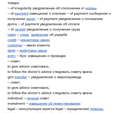
товара
~ of irregularity уведомление об отклонении от
нормы
~ of
payment
извещение о платеже ~ of payment сообщение о
получении
денег
~ of payment уведомление о погашении
долга ~ of payment уведомление об оплате
~ of
receipt
уведомление о получении груза
claim
~
страх
.
заявление
об ущербе
credit
~
кредитовое авизо
customer
~ авизо клиента
debit
~
дебетовое авизо
entry
~ бухг. извещение о проводке
~ совет;
to give advice советовать;
to follow the doctor's advice следовать совету врача
giro
transfer
~ уведомление о жиропереводе
~ совет;
to give advice советовать;
to follow the doctor's advice следовать совету врача
individual ~
личный
совет
investment ~
извещение об инвестировании
legal ~ консультация юриста legal ~ юридическая
помощь