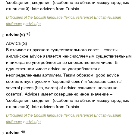
'сообщения, сведения' (особенно из области международных
отношений): late advices from Tunisia.
Difficulties of the English language (lexical reference) English-Russian
dictionary
advice(s)
>
advice(s)
2
ADVICE(S)
В отличие от русского существительного совет – советы
английское advice является неисчисляемым существительным
и никогда не употребляется во множественном числе. В
единственном числе advice не употребляется с
неопределенным артиклем. Таким образом, good advice
соответствует русским 'хороший совет' и 'хорошие советы';
several pieces (bits, words) of advice означает 'несколько
советов'. Advices имеет совершенно иное значение –
'сообщения, сведения' (особенно из области международных
отношений): late advices from Tunisia.
Difficulties of the English language (lexical reference) English-Russian
dictionary
advice(s)
>
advice
3