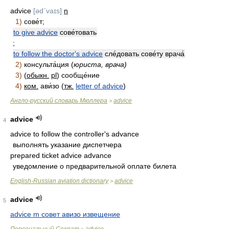
advice
[ədˊvaɪs]
n
1)
сове́т;
to give advice
сове́товать
;
to follow the doctor's advice
сле́довать сове́ту врача́
2)
консульта́ция (
юриста, врача)
3)
(
обыкн.
pl
) сообще́ние
4)
ком.
ави́зо (
тж.
letter of advice
)
Англо-русский словарь Мюллера
advice
>
advice
4
advice to follow the controller's advance
выполнять указание диспетчера
prepared ticket advice advance
уведомление о предварительной оплате билета
English-Russian aviation dictionary
advice
>
advice
5
advice m совет авизо извещение