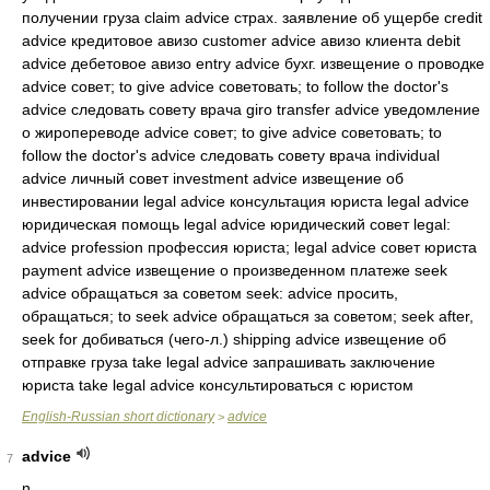
получении груза claim advice страх. заявление об ущербе credit
advice кредитовое авизо customer advice авизо клиента debit
advice дебетовое авизо entry advice бухг. извещение о проводке
advice совет; to give advice советовать; to follow the doctor's
advice следовать совету врача giro transfer advice уведомление
о жиропереводе advice совет; to give advice советовать; to
follow the doctor's advice следовать совету врача individual
advice личный совет investment advice извещение об
инвестировании legal advice консультация юриста legal advice
юридическая помощь legal advice юридический совет legal:
advice profession профессия юриста; legal advice совет юриста
payment advice извещение о произведенном платеже seek
advice обращаться за советом seek: advice просить,
обращаться; to seek advice обращаться за советом; seek after,
seek for добиваться (чего-л.) shipping advice извещение об
отправке груза take legal advice запрашивать заключение
юриста take legal advice консультироваться с юристом
English-Russian short dictionary
advice
>
advice
7
n