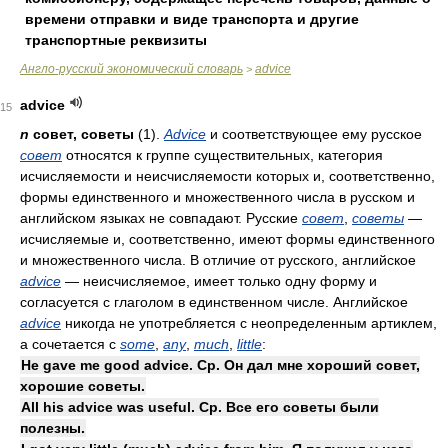
времени отправки и виде транспорта и другие
транспортные реквизиты
Англо-русский экономический словарь
advice
>
advice
15
n
совет, советы
(1).
Advice
и соответствующее ему русское
совет
относятся к группе существительных, категория
исчисляемости и неисчисляемости которых и, соответственно,
формы единственного и множественного числа в русском и
английском языках не совпадают. Русские
совет
,
советы
—
исчисляемые и, соответственно, имеют формы единственного
и множественного числа. В отличие от русского, английское
advice
— неисчисляемое, имеет только одну форму и
согласуется с глаголом в единственном числе. Английское
advice
никогда не употребляется с неопределенным артиклем,
а сочетается с
some
,
any
,
much
,
little
:
He gave me good advice. Ср. Он дал мне хороший совет,
хорошие советы.
All his advice was useful. Ср. Все его советы были
полезны.