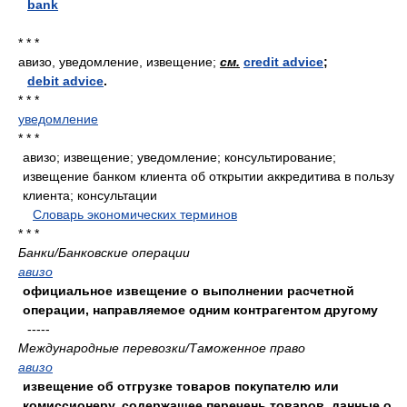
bank
* * *
авизо, уведомление, извещение;
см.
credit advice
;
debit advice
.
* * *
уведомление
* * *
авизо; извещение; уведомление; консультирование;
извещение банком клиента об открытии аккредитива в пользу
клиента; консультации
.
.
Словарь экономических терминов
.
* * *
Банки/Банковские операции
авизо
официальное извещение о выполнении расчетной
операции, направляемое одним контрагентом другому
-----
Международные перевозки/Таможенное право
авизо
извещение об отгрузке товаров покупателю или
комиссионеру, содержащее перечень товаров, данные о