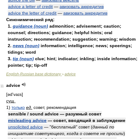
advice the bill
—
авизовать вексель
advice a letter of credit
—
авизовать аккредитив
advice the letter of credit
—
авизовать аккредитив
Синонимический ряд:
1.
guidance (noun)
admonition; advisement; caution;
counsel; directions; guidance; helpful hints; oral
instruction; recommendation; suggestion; warning; wisdom
2.
news (noun)
information; intelligence; news; speerings;
tidings; word
3.
tip (noun)
clue; hint; indicator; inkling; inside information;
pointer; tip; tip-off
English-Russian base dictionary
advice
>
advice
11
[əd'vaɪs]
сущ.
1)
только
ед.
совет, рекомендация
sensible / sound advice — разумный совет
misleading advice
— совет, вводящий в заблуждение
unsolicited advice
— "бесплатный" совет
(
данный по
инициативе советующего, когда о совете не просили
)