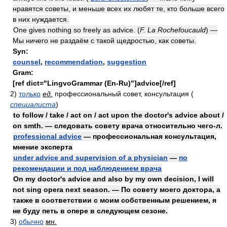
нравятся советы, и меньше всех их любят те, кто больше всего
в них нуждается.
One gives nothing so freely as advice. (
F. La Rochefoucauld
) —
Мы ничего не раздаём с такой щедростью, как советы.
Syn:
counsel
,
recommendation
,
suggestion
Gram:
[ref dict="LingvoGrammar (En-Ru)"]advice[/ref]
2)
только
ед.
профессиональный совет, консультация
(
специалиста
)
to follow / take / act on / act upon the doctor's advice about /
on smth. — следовать совету врача относительно чего-л.
professional advice
— профессиональная консультация,
мнение эксперта
under advice and supervision of a physician
—
по
рекомендации и под наблюдением врача
On my doctor's advice and also by my own decision, I will
not sing opera next season. — По совету моего доктора, а
также в соответствии с моим собственным решением, я
не буду петь в опере в следующем сезоне.
3)
обычно
мн.