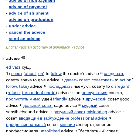
-
advice of nonpayment
-
advice of payment
-
advice of shipment
-
advice on production
-
under advice
-
cancel the advice
-
send an advice
English-russian dctionary of diplomacy
advice
>
advice
9
ədˈvaɪs
сущ.
1)
совет
(
about
,
on
) to
follow
the doctor's advice ≈
следовать
совету врача to give advice ≈
давать совет
,
советовать
to
act on
(
follow
,
take
) advice ≈
последовать
чьему-л. совету to
disregard
(
refuse
,
turn a deaf ear to
) advice ≈ не
послушаться
совета,
пропустить
мимо
ушей
friendly
advice ≈
дружеский
совет good
advice ≈
дельный совет
sage advice ≈
мудрый
совет
sensible/sound advice ≈
разумный совет
misleading
advice ≈
совет,
вводящий в заблуждение
professional advice
≈
профессиональный
совет,
мнение
эксперта, мнение
профессионала
unsolicited
advice ≈ "бесплатный" совет;