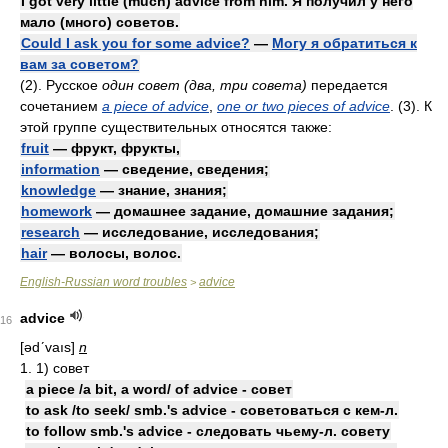
I got very little (much) advice from him. Я получил у него
мало (много) советов.
Could I ask you for some advice?
—
Могу я обратиться к
вам за советом?
(2). Русское
один совет (два, три совета)
передается
сочетанием
a piece of advice
,
one or two pieces of advice
. (3). К
этой группе существительных относятся также:
fruit
— фрукт, фрукты,
information
— сведение, сведения;
knowledge
— знание, знания;
homework
— домашнее задание, домашние задания;
research
— исследование, исследования;
hair
— волосы, волос.
English-Russian word troubles
advice
>
advice
16
[ədʹvaıs]
n
1. 1) совет
a piece /a bit, a word/ of advice - совет
to ask /to seek/ smb.'s advice - советоваться с кем-л.
to follow smb.'s advice - следовать чьему-л. совету