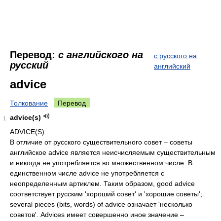
Перевод:
с английского на
с русского на
русский
английский
advice
Толкование
Перевод
advice(s)
1
ADVICE(S)
В отличие от русского существительного совет – советы
английское advice является неисчисляемым существительным
и никогда не употребляется во множественном числе. В
единственном числе advice не употребляется с
неопределенным артиклем. Таким образом, good advice
соответствует русским 'хороший совет' и 'хорошие советы';
several pieces (bits, words) of advice означает 'несколько
советов'. Advices имеет совершенно иное значение –