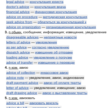
legal advice
—
консультация юриста
doctor's advice
—
консультация врача
financial advice
—
финансовая консультация
advice on procedure
—
методическая консультация
seek advice from
—
обратиться за консультацией к
advice on organization
—
организационная консультация
3.
n обыкн.
сообщение; информация; извещение, уведомление
disagreeable advices
—
неприятные новости
letters of advice
—
уведомления
as per advice
—
согласно уведомлению
dispatch advice
—
извещение об отправке
loading advice
—
уведомление о погрузке
advice of transfer
—
извещение о переводе
4.
n ком.
авизо
advice of collection
—
инкассовое авизо
advice note
— уведомление, авизо, андинование
draft payment advice
—
авизо об оплате тратты
letter of advice
— уведомление; извещение; авизо
draft drawing advice
—
авизо о выставлении тратты
5.
n ком.
авизовать
advice a bill
—
авизовать вексель