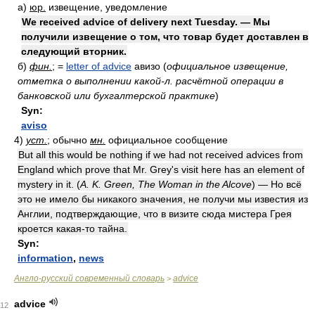
а)
юр.
извещение, уведомление
We received advice of delivery next Tuesday. — Мы
получили извещение о том, что товар будет доставлен в
следующий вторник.
б)
фин.
; =
letter of advice
авизо
(
официальное извещение,
отметка о выполнении какой-л. расчётной операции в
банковской или бухгалтерской практике
)
Syn:
aviso
4)
уст.
; обычно
мн.
официальное сообщение
But all this would be nothing if we had not received advices from
England which prove that Mr. Grey's visit here has an element of
mystery in it. (
A. K. Green, The Woman in the Alcove
) — Но всё
это не имело бы никакого значения, не получи мы известия из
Англии, подтверждающие, что в визите сюда мистера Грея
кроется какая-то тайна.
Syn:
information
,
news
Англо-русский современный словарь
advice
>
advice
12