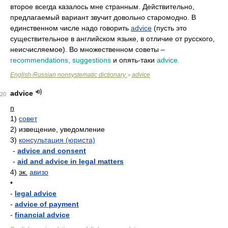
второе всегда казалось мне странным. Действительно,
предлагаемый вариант звучит довольно старомодно. В
единственном числе надо говорить
advice
(пусть это
существительное в английском языке, в отличие от русского,
неисчисляемое). Во множественном советы –
recommendations, suggestions
и опять-таки
advice.
English-Russian nonsystematic dictionary
advice
>
advice
20
n
1)
совет
2)
извещение, уведомление
3)
консультация (юриста)
-
advice and consent
-
aid and advice in legal matters
4)
эк.
авизо
•
-
legal advice
-
advice of payment
-
financial advice