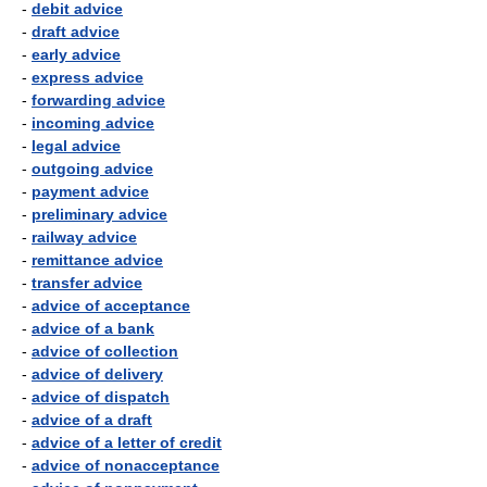
-
debit advice
-
draft advice
-
early advice
-
express advice
-
forwarding advice
-
incoming advice
-
legal advice
-
outgoing advice
-
payment advice
-
preliminary advice
-
railway advice
-
remittance advice
-
transfer advice
-
advice of acceptance
-
advice of a bank
-
advice of collection
-
advice of delivery
-
advice of dispatch
-
advice of a draft
-
advice of a letter of credit
-
advice of nonacceptance