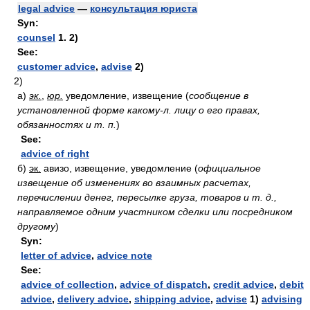
legal advice
—
консультация юриста
Syn:
counsel
1. 2)
See:
customer advice
,
advise
2)
2)
а)
эк.
,
юр.
уведомление, извещение
(
сообщение в
установленной форме какому-л. лицу о его правах,
обязанностях и т. п.
)
See:
advice of right
б)
эк.
авизо, извещение, уведомление
(
официальное
извещение об изменениях во взаимных расчетах,
перечислении денег, пересылке груза, товаров и т. д.,
направляемое одним участником сделки или посредником
другому
)
Syn:
letter of advice
,
advice note
See:
advice of collection
,
advice of dispatch
,
credit advice
,
debit
advice
,
delivery advice
,
shipping advice
,
advise
1)
advising