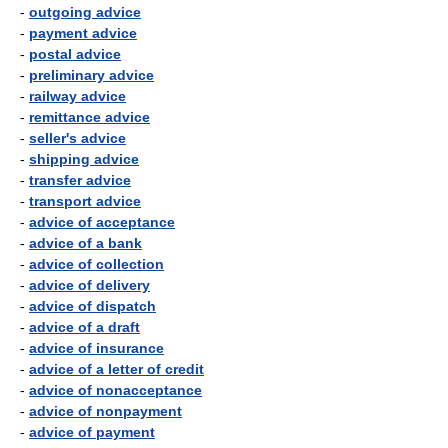
-
outgoing advice
-
payment advice
-
postal advice
-
preliminary advice
-
railway advice
-
remittance advice
-
seller's advice
-
shipping advice
-
transfer advice
-
transport advice
-
advice of acceptance
-
advice of a bank
-
advice of collection
-
advice of delivery
-
advice of dispatch
-
advice of a draft
-
advice of insurance
-
advice of a letter of credit
-
advice of nonacceptance
-
advice of nonpayment
-
advice of payment