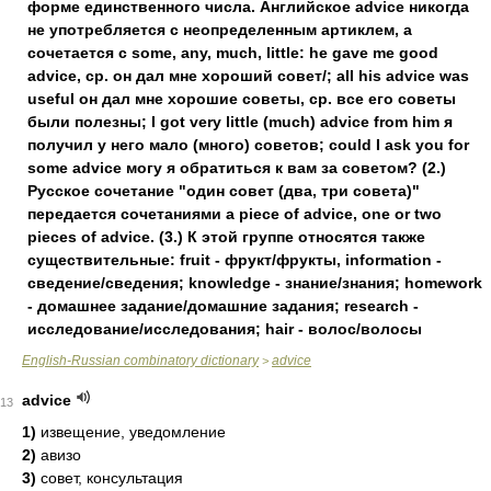
форме единственного числа. Английское advice никогда
не употребляется с неопределенным артиклем, а
сочетается с some, any, much, little: he gave me good
advice, ср. он дал мне хороший совет/; all his advice was
useful он дал мне хорошие советы, ср. все его советы
были полезны; I got very little (much) advice from him я
получил у него мало (много) советов; could I ask you for
some advice могу я обратиться к вам за советом? (2.)
Русское сочетание "один совет (два, три совета)"
передается сочетаниями a piece of advice, one or two
pieces of advice. (3.) К этой группе относятся также
существительные: fruit - фрукт/фрукты, information -
сведение/сведения; knowledge - знание/знания; homework
- домашнее задание/домашние задания; research -
исследование/исследования; hair - волос/волосы
English-Russian combinatory dictionary
advice
>
advice
13
1)
извещение, уведомление
2)
авизо
3)
совет, консультация