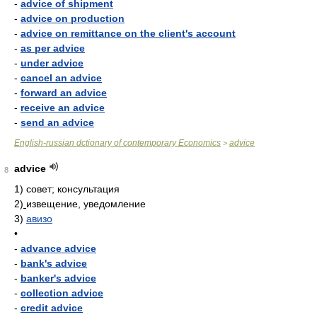
-
advice of shipment
-
advice on production
-
advice on remittance on the client's account
-
as per advice
-
under advice
-
cancel an advice
-
forward an advice
-
receive an advice
-
send an advice
English-russian dctionary of contemporary Economics
advice
>
advice
8
1)
совет; консультация
2)
извещение, уведомление
3)
авизо
•
-
advance advice
-
bank's advice
-
banker's advice
-
collection advice
-
credit advice