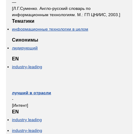
—
[Л.Г.Суменко. Англо-русский словарь по
информационным технологиям. М.: ГП ЦНИИС, 2003.]
Тематики
информационные технологии в целом
Синонимы
лидирующий
EN
industry-leading
лучший в отрасли
-
[Интент]
EN
industry leading
industry-leading