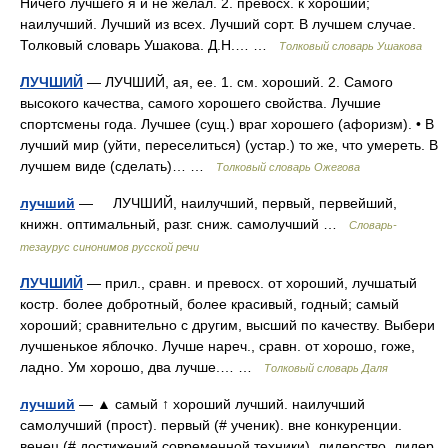
Ничего лучшего я и не желал. 2. превосх. к хороший;
наилучший. Лучший из всех. Лучший сорт. В лучшем случае.
Толковый словарь Ушакова. Д.Н.… …
Толковый словарь Ушакова
ЛУЧШИЙ
— ЛУЧШИЙ, ая, ее. 1. см. хороший. 2. Самого
высокого качества, самого хорошего свойства. Лучшие
спортсмены года. Лучшее (сущ.) враг хорошего (афоризм). • В
лучший мир (уйти, переселиться) (устар.) то же, что умереть. В
лучшем виде (сделать)… …
Толковый словарь Ожегова
лучший
— ЛУЧШИЙ, наилучший, первый, первейший,
книжн. оптимальный, разг. сниж. самолучший …
Словарь-
тезаурус синонимов русской речи
ЛУЧШИЙ
— прил., сравн. и превосх. от хороший, лучшатый
костр. более добротный, более красивый, годный; самый
хороший; сравнительно с другим, высший по качеству. Выбери
лучшенькое яблочко. Лучше нареч., сравн. от хорошо, гоже,
ладно. Ум хорошо, два лучше.… …
Толковый словарь Даля
лучший
— ▲ самый ↑ хороший лучший. наилучший
самолучший (прост). первый (# ученик). вне конкуренции.
венец (# достижений современной техники). лидерство. лидер