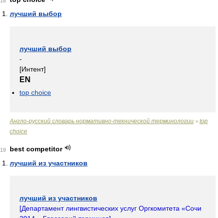
18
лучший выбор
лучший выбор
-
[Интент]
EN
top choice
Англо-русский словарь нормативно-технической терминологии
top
>
choice
best competitor
19
лучший из участников
лучший из участников
[
Департамент лингвистических услуг Оргкомитета «Сочи