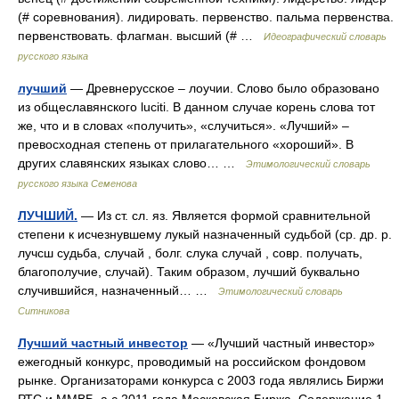
(# соревнования). лидировать. первенство. пальма первенства.
первенствовать. флагман. высший (# …
Идеографический словарь
русского языка
лучший
— Древнерусское – лоучии. Слово было образовано
из общеславянского luciti. В данном случае корень слова тот
же, что и в словах «получить», «случиться». «Лучший» –
превосходная степень от прилагательного «хороший». В
других славянских языках слово… …
Этимологический словарь
русского языка Семенова
ЛУЧШИЙ.
— Из ст. сл. яз. Является формой сравнительной
степени к исчезнувшему лукый назначенный судьбой (ср. др. р.
лучсш судьба, случай , болг. слука случай , совр. получать,
благополучие, случай). Таким образом, лучший буквально
случившийся, назначенный… …
Этимологический словарь
Ситникова
Лучший частный инвестор
— «Лучший частный инвестор»
ежегодный конкурс, проводимый на российском фондовом
рынке. Организаторами конкурса с 2003 года являлись Биржи