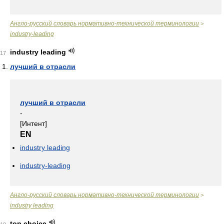
Англо-русский словарь нормативно-технической терминологии
>
industry-leading
industry leading
17
лучший в отрасли
лучший в отрасли
-
[Интент]
EN
industry leading
industry-leading
Англо-русский словарь нормативно-технической терминологии
>
industry leading
top choice