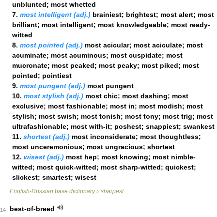
unblunted; most whetted
7.
most intelligent (adj.)
brainiest; brightest; most alert; most
brilliant; most intelligent; most knowledgeable; most ready-
witted
8.
most pointed (adj.)
most acicular; most aciculate; most
acuminate; most acuminous; most cuspidate; most
mucronate; most peaked; most peaky; most piked; most
pointed; pointiest
9.
most pungent (adj.)
most pungent
10.
most stylish (adj.)
most chic; most dashing; most
exclusive; most fashionable; most in; most modish; most
stylish; most swish; most tonish; most tony; most trig; most
ultrafashionable; most with-it; poshest; snappiest; swankest
11.
shortest (adj.)
most inconsiderate; most thoughtless;
most unceremonious; most ungracious; shortest
12.
wisest (adj.)
most hep; most knowing; most nimble-
witted; most quick-witted; most sharp-witted; quickest;
slickest; smartest; wisest
English-Russian base dictionary
sharpest
>
best-of-breed
14