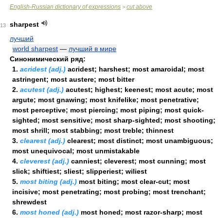
English-Russian dictionary of expressions
cut above
>
sharpest
13
лучший
world sharpest
—
лучший в мире
Синонимический ряд:
1.
acridest (adj.)
acridest; harshest; most amaroidal; most
astringent; most austere; most bitter
2.
acutest (adj.)
acutest; highest; keenest; most acute; most
argute; most gnawing; most knifelike; most penetrative;
most perceptive; most piercing; most piping; most quick-
sighted; most sensitive; most sharp-sighted; most shooting;
most shrill; most stabbing; most treble; thinnest
3.
clearest (adj.)
clearest; most distinct; most unambiguous;
most unequivocal; most unmistakable
4.
cleverest (adj.)
canniest; cleverest; most cunning; most
slick; shiftiest; sliest; slipperiest; wiliest
5.
most biting (adj.)
most biting; most clear-cut; most
incisive; most penetrating; most probing; most trenchant;
shrewdest
6.
most honed (adj.)
most honed; most razor-sharp; most