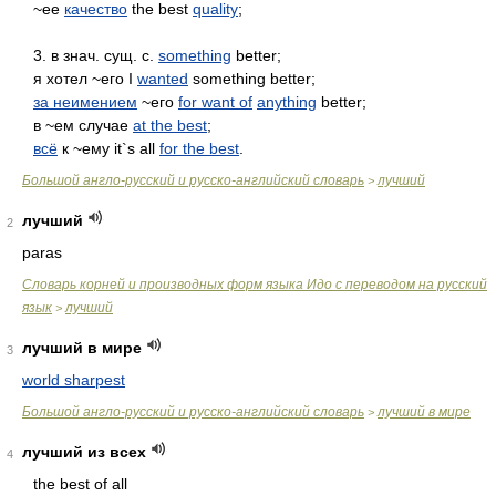
~ее
качество
the best
quality
;
3. в знач. сущ. с.
something
better;
я хотел ~его I
wanted
something better;
за неимением
~его
for want of
anything
better;
в ~ем случае
at the best
;
всё
к ~ему it`s all
for the best
.
Большой англо-русский и русско-английский словарь
лучший
>
лучший
2
paras
Словарь корней и производных форм языка Идо с переводом на русский
язык
лучший
>
лучший в мире
3
world sharpest
Большой англо-русский и русско-английский словарь
лучший в мире
>
лучший из всех
4
the best of all