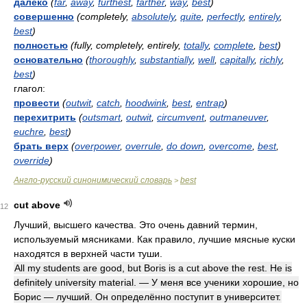
далеко
(
far
,
away
,
furthest
,
farther
,
way
,
best
)
совершенно
(completely,
absolutely
,
quite
,
perfectly
,
entirely
,
best
)
полностью
(fully, completely, entirely,
totally
,
complete
,
best
)
основательно
(
thoroughly
,
substantially
,
well
,
capitally
,
richly
,
best
)
глагол:
провести
(
outwit
,
catch
,
hoodwink
,
best
,
entrap
)
перехитрить
(
outsmart
,
outwit
,
circumvent
,
outmaneuver
,
euchre
,
best
)
брать верх
(
overpower
,
overrule
,
do down
,
overcome
,
best
,
override
)
Англо-русский синонимический словарь
best
>
cut above
12
Лучший, высшего качества. Это очень давний термин,
используемый мясниками. Как правило, лучшие мясные куски
находятся в верхней части туши.
All my students are good, but Boris is a cut above the rest. He is
definitely university material. — У меня все ученики хорошие, но
Борис — лучший. Он определённо поступит в университет.