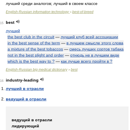
лучший среди аналогов; лучший в своем классе
English-Russian information technology
best-of-breed
>
best
15
лучший
the best club in the circuit
—
лучший клуб всей ассоциации
in the best sense of the term
—
в лучшем смысле этого слова
a mixture of the best tobaccos
—
смесь лучших сортов табака
not in the best plight and order
—
отнюдь не в лучшем виде
which is the best way to ?
—
как лучше всего пройти в ?
English-Russian big medical dictionary
best
>
industry-leading
16
лучший в отрасли
ведущий в отрасли
ведущий в отрасли
лидирующий