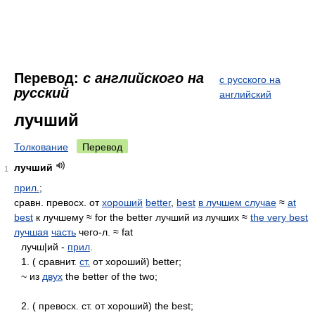
Перевод:
с английского на
с русского на
русский
английский
лучший
Толкование
Перевод
лучший
1
прил.
;
сравн. превосх. от
хороший
better
,
best
в лучшем случае
≈
at
best
к лучшему ≈ for the better лучший из лучших ≈
the very best
лучшая
часть
чего-л. ≈ fat
лучш|ий -
прил
.
1. ( сравнит.
ст.
от хороший) better;
~ из
двух
the better of the two;
2. ( превосх. ст. от хороший) the best;