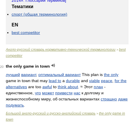
2014». Глоссарий терминов
]
Тематики
спорт (общая терминология)
EN
best competitor
Англо-русский словарь нормативно-технической терминологии
best
>
competitor
the only game in town
20
лучший
вариант
,
оптимальный вариант
This plan is
the only
game in town that may
lead to
a
durable
and
viable
peace
,
for the
alternatives
are too
awful
to
think about
. ≈ Этот
план
-
единственное,
что
может
привести
нас
к долгому и
жизнеспособному миру, об остальных вариантах
страшно
даже
подумать
.
Большой англо-русский и русско-английский словарь
the only game in
>
town