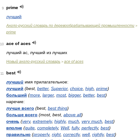
prime
9
лучший
Англо-русский словарь по деревообрабатывающей промышленности
>
prime
ace of aces
10
лучший ас, лучший из лучших
Новый англо-русский словарь
ace of aces
>
best
11
лучший
имя прилагательное:
лучший
(best,
better
,
Superior
,
choice
,
high
,
prime
)
больший
(
more
,
larger
,
most
,
bigger
,
better
,
best
)
наречие:
лучше всего
(best,
best thing
)
больше всего
(most, best,
above all
)
очень
(
very
,
extremely
,
highly
,
much
,
very much
,
best
)
вполне
(
quite
,
completely
,
Well
,
fully
,
perfectly
,
best
)
правильно
(
properly
,
right
,
correctly
,
well
,
rightly
,
best
)