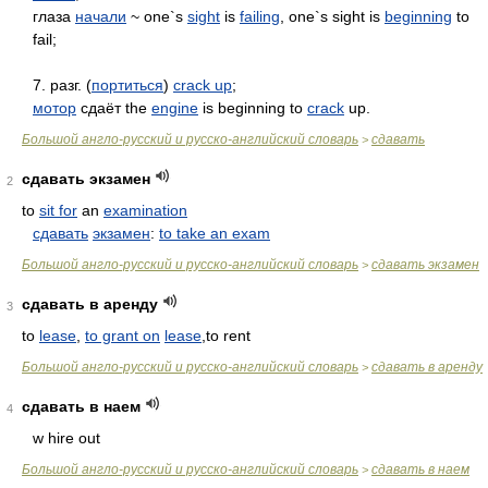
глаза
начали
~ one`s
sight
is
failing
, one`s sight is
beginning
to
fail;
7. разг. (
портиться
)
crack up
;
мотор
сдаёт the
engine
is beginning to
crack
up.
Большой англо-русский и русско-английский словарь
сдавать
>
сдавать экзамен
2
to
sit for
an
examination
сдавать
экзамен
:
to take an exam
Большой англо-русский и русско-английский словарь
сдавать экзамен
>
сдавать в аренду
3
to
lease
,
to grant on
lease
,to rent
Большой англо-русский и русско-английский словарь
сдавать в аренду
>
сдавать в наем
4
w hire out
Большой англо-русский и русско-английский словарь
сдавать в наем
>