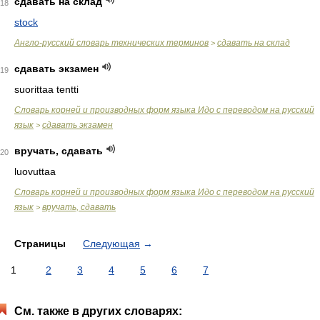
сдавать на склад
18
stock
Англо-русский словарь технических терминов
сдавать на склад
>
сдавать экзамен
19
suorittaa tentti
Словарь корней и производных форм языка Идо с переводом на русский
язык
сдавать экзамен
>
вручать, сдавать
20
luovuttaa
Словарь корней и производных форм языка Идо с переводом на русский
язык
вручать, сдавать
>
Страницы
Следующая
→
1
2
3
4
5
6
7
См. также в других словарях: