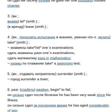
он сдал ей тысячу
рублей
he gave her one
thousand
roubles
change
;
3. (вн.;
внаём
) let* (smth.) ;
(в аренду) lease (smth.) ;
4. (вн.,
проходить испытания
в знаниях, умении что-л.
делать
)
take* (smth.) ;
~ экзамены take*/sit* one`s examinations;
сдать экзамены pass one`s examinations;
сдать математику
pass in
mathematics
;
~
нормы
по плаванию take* а
swimming
test;
5. (вн., отдавать неприятелю) surrender (smth.) ;
~ город surrender а town;
6. разг. (
слабеть
)
weaken
, begin* to fail;
он
сильно
сдал после болезни he has been very weak
since
his
illness;
он сильно сдал
за последнее время
he has aged
considerably
of late
;