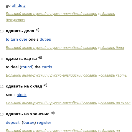
go
off duty
Большой англо-русский и русско-английский словарь
сдавать
>
дежурство
сдавать дела
10
to turn over
one's
duties
Большой англо-русский и русско-английский словарь
сдавать дела
>
сдавать карты
11
to deal (
round
) the
cards
Большой англо-русский и русско-английский словарь
сдавать карты
>
сдавать на склад
12
маш.
stock
Большой англо-русский и русско-английский словарь
сдавать на склад
>
сдавать на хранение
13
deposit
, (
багаж
)
register
Большой англо-русский и русско-английский словарь
сдавать на
>