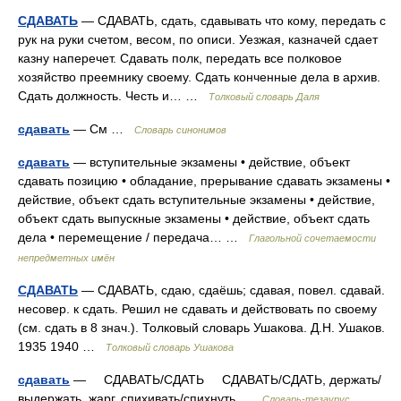
СДАВАТЬ
— СДАВАТЬ, сдать, сдавывать что кому, передать с
рук на руки счетом, весом, по описи. Уезжая, казначей сдает
казну наперечет. Сдавать полк, передать все полковое
хозяйство преемнику своему. Сдать конченные дела в архив.
Сдать должность. Честь и… …
Толковый словарь Даля
сдавать
— См …
Словарь синонимов
сдавать
— вступительные экзамены • действие, объект
сдавать позицию • обладание, прерывание сдавать экзамены •
действие, объект сдать вступительные экзамены • действие,
объект сдать выпускные экзамены • действие, объект сдать
дела • перемещение / передача… …
Глагольной сочетаемости
непредметных имён
СДАВАТЬ
— СДАВАТЬ, сдаю, сдаёшь; сдавая, повел. сдавай.
несовер. к сдать. Решил не сдавать и действовать по своему
(см. сдать в 8 знач.). Толковый словарь Ушакова. Д.Н. Ушаков.
1935 1940 …
Толковый словарь Ушакова
сдавать
— СДАВАТЬ/СДАТЬ СДАВАТЬ/СДАТЬ, держать/
выдержать, жарг. спихивать/спихнуть …
Словарь-тезаурус