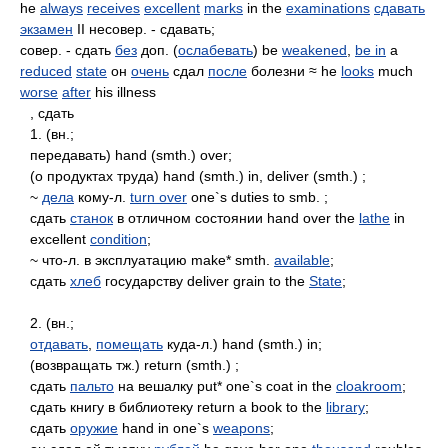
he
always
receives
excellent
marks
in the
examinations
сдавать
экзамен
II несовер. - сдавать;
совер. - сдать
без
доп. (
ослабевать
) be
weakened
,
be in
a
reduced
state
он
очень
сдал
после
болезни ≈ he
looks
much
worse
after
his illness
, сдать
1. (вн.;
передавать) hand (smth.) over;
(о продуктах труда) hand (smth.) in, deliver (smth.) ;
~
дела
кому-л.
turn over
one`s duties to smb. ;
сдать
станок
в отличном состоянии hand over the
lathe
in
excellent
condition
;
~ что-л. в эксплуатацию make* smth.
available
;
сдать
хлеб
государству deliver grain to the
State
;
2. (вн.;
отдавать
,
помещать
куда-л.) hand (smth.) in;
(возвращать тж.) return (smth.) ;
сдать
пальто
на вешалку put* one`s coat in the
cloakroom
;
сдать книгу в библиотеку return а book to the
library
;
сдать
оружие
hand in one`s
weapons
;