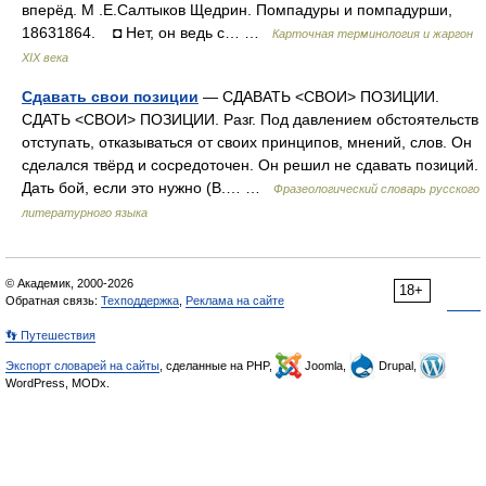
вперёд. М .Е.Салтыков Щедрин. Помпадуры и помпадурши,
18631864. ◘ Нет, он ведь с… …
Карточная терминология и жаргон
XIX века
Сдавать свои позиции
— СДАВАТЬ <СВОИ> ПОЗИЦИИ.
СДАТЬ <СВОИ> ПОЗИЦИИ. Разг. Под давлением обстоятельств
отступать, отказываться от своих принципов, мнений, слов. Он
сделался твёрд и сосредоточен. Он решил не сдавать позиций.
Дать бой, если это нужно (В.… …
Фразеологический словарь русского
литературного языка
© Академик, 2000-2026
18+
Обратная связь:
Техподдержка
,
Реклама на сайте
👣 Путешествия
Экспорт словарей на сайты
, сделанные на PHP,
Joomla,
Drupal,
WordPress, MODx.