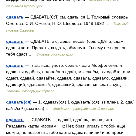
синонимов русской речи
сдавать
— СДАВАТЬ(СЯ) см. сдать, ся 1. Толковый словарь
Ожегова. С.И. Ожегов, Н.Ю. Шведова. 1949 1992 …
Толковый
словарь Ожегова
сдавать
— СДАВАТЬ, аю, аёшь; несов. (сов. СДАТЬ, сдам,
сдашь) кого. Предать, выдать, обмануть. Ты ему не верь, он
тебя сдаст …
Словарь русского арго
сдавать
— глаг., нсв., употр. сравн. часто Морфология: я
сдаю, ты сдаёшь, он/она/оно сдаёт, мы сдаём, вы сдаёте, они
сдают, сдавай, сдавайте, сдавал, сдавала, сдавало, сдавали,
сдающий, сдаваемый, сдававший, сдавая; св. сдать; сущ …
Толковый словарь Дмитриева
сдавать(ся)
— 1. сдавать(ся) 1 с/да/ва/ть¹(ся)¹ (в плен). 2. сда/
ва/ть/ся² (казаться) …
Морфемно-орфографический словарь
сдавать
— СДАВАТЬ , сдаю, сдаёшь, несов., что.
Раздавать карты игрокам. ◘ Нет, брат! играть с тобой ещё
можно, но позволять тебе карты сдавать ни ни! и не проси