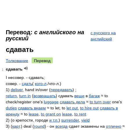
Перевод:
с английского на
с русского на
русский
английский
сдавать
Толкование
Перевод
сдавать
1
I несовер. - сдавать;
совер. -
сдать
(
кого-л
./что-л.)
1)
deliver
, hand in/over (
передавать
) ;
return
,
turn in
(
возвращать
) сдавать
вещи
в
багаж
≈ to
check/register one's
luggage
сдавать дела
≈
to turn over
one's
duties
сдавать внаем
≈ to let, to
let out
,
to hire out
сдавать в
аренду
≈ to
lease
,
to grant on
lease
,
to rent
2) (о крепости, городе
и т.п.
)
surrender
,
yield
3) (
карт
.) deal (
round
) ∙ он
всегда
сдает экзамены на
отлично
≈