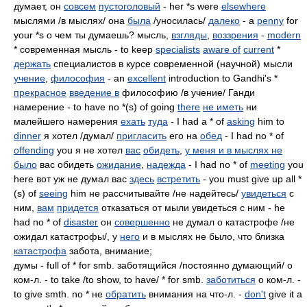
думает, он
совсем
пустоголовый
- her *s were
elsewhere
мыслями /в мыслях/ она
была
/уносилась/
далеко
- a
penny
for
your *s о чем ты думаешь? мысль,
взгляды
,
воззрения
-
modern
* современная мысль - to keep
specialists
aware of
current
*
держать
специалистов в курсе современной (научной) мысли
учение
,
философия
- an
excellent
introduction to Gandhi's *
прекрасное
введение в
философию /в учение/ Ганди
намерение - to have no *(s) of going
there
не иметь
ни
малейшего намерения
ехать
туда
- I had a * of
asking
him to
dinner
я хотел /думал/
пригласить
его на
обед
- I had no * of
offending
you я не хотел
вас
обидеть
,
у меня и в мыслях не
было
вас обидеть
ожидание
,
надежда
- I had no * of
meeting
you
here вот уж не думал вас
здесь
встретить
- you must give up all *
(s) of
seeing
him не рассчитывайте /не надейтесь/
увидеться
с
ним,
вам
придется
отказаться от мыли увидеться с ним - he
had no * of
disaster
он
совершенно
не думал о катастрофе /не
ожидал катастрофы/, у
него
и в мыслях не было, что близка
катастрофа
забота, внимание;
думы - full of * for smb. заботящийся /постоянно думающий/ о
ком-л. - to take /to show, to have/ * for smb.
заботиться
о ком-л. -
to give smth. no * не
обратить
внимания на что-л. -
don't
give it a