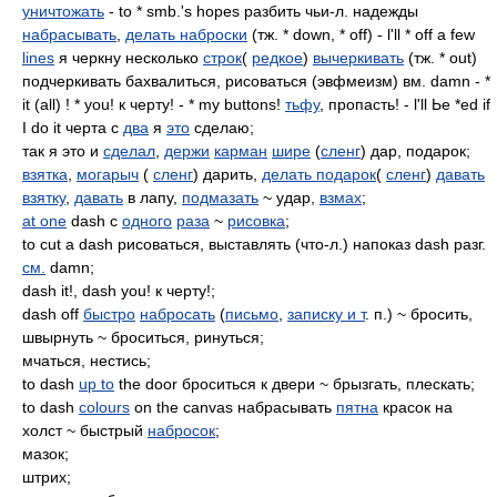
уничтожать
- to * smb.'s hopes разбить чьи-л. надежды
набрасывать
,
делать наброски
(тж. * down, * off) - l'll * off а few
lines
я черкну несколько
строк
(
редкое
)
вычеркивать
(тж. * out)
подчеркивать бахвалиться, рисоваться (эвфмеизм) вм. damn - *
it (all) ! * you! к черту! - * my buttons!
тьфу
, пропасть! - l'll Ье *ed if
I do it черта с
два
я
это
сделаю;
так я это и
сделал
,
держи
карман
шире
(
сленг
) дар, подарок;
взятка
,
могарыч
(
сленг
) дарить,
делать подарок
(
сленг
)
давать
взятку
,
давать
в лапу,
подмазать
~ удар,
взмах
;
at one
dash с
одного
раза
~
рисовка
;
to cut a dash рисоваться, выставлять (что-л.) напоказ dash разг.
см.
damn;
dash it!, dash you! к черту!;
dash off
быстро
набросать
(
письмо
,
записку и т
. п.) ~ бросить,
швырнуть ~ броситься, ринуться;
мчаться, нестись;
to dash
up to
the door броситься к двери ~ брызгать, плескать;
to dash
colours
on the canvas набрасывать
пятна
красок на
холст ~ быстрый
набросок
;
мазок;
штрих;