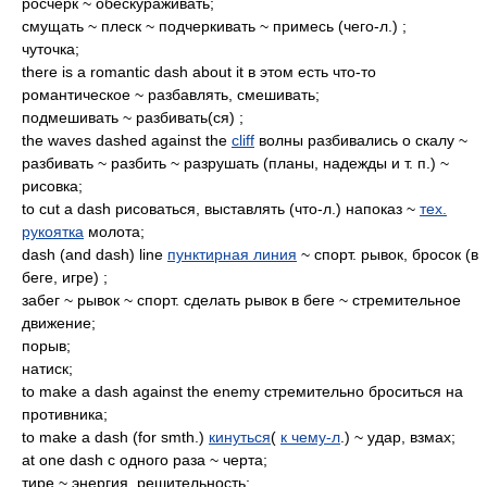
росчерк ~ обескураживать;
смущать ~ плеск ~ подчеркивать ~ примесь (чего-л.) ;
чуточка;
there is a romantic dash about it в этом есть что-то
романтическое ~ разбавлять, смешивать;
подмешивать ~ разбивать(ся) ;
the waves dashed against the
cliff
волны разбивались о скалу ~
разбивать ~ разбить ~ разрушать (планы, надежды и т. п.) ~
рисовка;
to cut a dash рисоваться, выставлять (что-л.) напоказ ~
тех.
рукоятка
молота;
dash (and dash) line
пунктирная линия
~ спорт. рывок, бросок (в
беге, игре) ;
забег ~ рывок ~ спорт. сделать рывок в беге ~ стремительное
движение;
порыв;
натиск;
to make a dash against the enemy стремительно броситься на
противника;
to make a dash (for smth.)
кинуться
(
к чему-л
.) ~ удар, взмах;
at one dash с одного раза ~ черта;
тире ~ энергия, решительность;