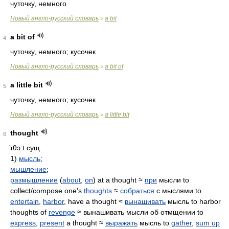
чуточку, немного
Новый англо-русский словарь
a bit
>
a bit of
4
чуточку, немного; кусочек
Новый англо-русский словарь
a bit of
>
a little bit
5
чуточку, немного; кусочек
Новый англо-русский словарь
a little bit
>
thought
6
̈ɪθɔ:t
сущ.
1)
мысль
;
мышление
;
размышление
(
about
,
on
) at a thought ≈
при
мысли to
collect/compose one's
thoughts
≈
собраться
с мыслями to
entertain
,
harbor
, have a thought ≈
вынашивать
мысль to harbor
thoughts of
revenge
≈ вынашивать мысли об отмщении to
express
,
present
a thought ≈
выражать
мысль to
gather
,
sum up