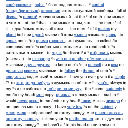
соображение
-
noble
* благородная мысль - *
control
(
неодобрительно
)
стеснение
интеллектуальной свободы - full of
dismal
*s
полный
мрачных мыслей - at the * of smth. при мысли
о чем-л. - at the * that... при мысли о том, что... - the mere * of
it... одна /сама/ мысль об этом... - the mere * of it
makes
my
blood
boil при
одной
мысли об этом
у меня
закипает
кровь
- to
speak
one's *(s)
прямо
говорить
, что думаешь - to collect /to
compose/ one's *s собраться с мыслями - to read smb.'s *s
читать чьи-л. мысли - to
reject
/to discard/ a *
отбросить
мысль
(о чем-л.) - to
exchange
*s
with one another
обмениваться
мыслями
друг с другом
- to keep one's *s to
oneself
ни с
кем
не
делиться
своими
мыслями - to
follow
the
thread
of smb.'s *
следить за
ходом чьей-л. мысли - have you ever given it a
single
*? ты
хоть
когда-нибудь
задумывался об этом? -
you're
always in
my *s я не забываю о
тебе
ни на минуту
- the * came
suddenly
to
me /to my head/
мне
вдруг
пришла
в голову мысль - such a *
would
never
occur
to me /enter my head/
такая
мысль
никогда
бы
не пришла мне в голову - I have
very few
*s on the
subject
у
меня
мало
соображений по этому поводу, мне
нечего сказать
по этому вопросу
- tell me your *s
on the matter
что ты думаешь
по этому поводу? - he hasn't a * in his head он ни о чем не