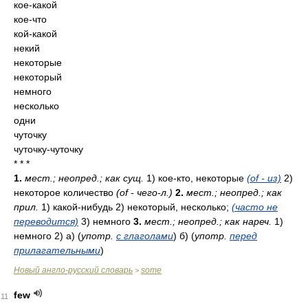
кое-какой
кое-что
кой-какой
некий
некоторые
некоторый
немного
несколько
одни
чуточку
чуточку-чуточку
* * *
1.
мест.; неопред.; как сущ.
1) кое-кто, некоторые
(of - из)
2)
некоторое количество
(of - чего-л.)
2.
мест.; неопред.; как
прил.
1) какой-нибудь 2) некоторый, несколько;
(часто не
переводится)
3) немного
3.
мест.; неопред.; как нареч.
1)
немного 2) а) (
употр.
с глаголами
) б) (
употр.
перед
прилагательными
)
Новый англо-русский словарь
some
>
few
11