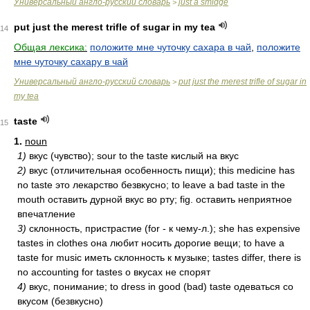
Универсальный англо-русский словарь
just a smidge
>
put just the merest trifle of sugar in my tea
14
Общая лексика:
положите мне чуточку сахара в чай
,
положите
мне чуточку сахару в чай
Универсальный англо-русский словарь
put just the merest trifle of sugar in
>
my tea
taste
15
1.
noun
1)
вкус (чувство); sour to the taste кислый на вкус
2)
вкус (отличительная особенность пищи); this medicine has
no taste это лекарство безвкусно; to leave a bad taste in the
mouth оставить дурной вкус во рту; fig. оставить неприятное
впечатление
3)
склонность, пристрастие (for - к чему-л.); she has expensive
tastes in clothes она любит носить дорогие вещи; to have a
taste for music иметь склонность к музыке; tastes differ, there is
no accounting for tastes о вкусах не спорят
4)
вкус, понимание; to dress in good (bad) taste одеваться со
вкусом (безвкусно)