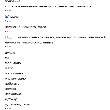
половина
some few незначительное число, несколько, немного
* * *
(p)
мало
* * *
немногие, немного, мало
* * *
[
fjuː
]
n.
незначительное число, малое число, меньшинство
adj.
немногие, немногочисленные
* * *
имело
ма
мал-мало
мало
мало-мало
малым-мало
небогато
немного
несколько
чуточку
чуточку-чуточку
* * *