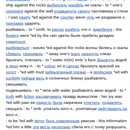
ship against the rocks
выбросить
корабль
на скалы - to * one's
opponent
against the wall
отшвырнуть
своего
противника к стене
- I was
nearly
*еd against thе
counter
меня
чуть
не раздавили о
прилавок
ударять;
разбивать - to * smth. to
pieces
разбить
что-л.
вдребезги
- the
flowers
were *ed bу the rain цветы были прибиты дождем
ударяться
;
разбиваться
- waves *ed against the rocks волны бились о скалы
сбивать
,
смахивать
- * away one's
tears
смахнуть
слезы
брызгать, плескать - to * water in(to) smb.'s face
брызнуть
водой
в лицо
кому-л. - to *
colour
оn а
canvas
брызнуть краской на
холст
- *ed with mud
забрызганный грязью
- а
landscape
*ed with
sunlight
пейзаж
весь
в солнечных бликах разбавлять,
смешивать;
подмешивать - to * wine with water разбавлять винo водой - to *
truth
with
fiction
расцвечивать
правду вымыслом - her joy was
*ed with pain ее
радость
была
омрачена
угнетать
,
подавлять
,
смущать - to * smb. угнетать кого-л., угнетающе
действовать на
кого-л.;
- to be *ed with
terror
быть охваченным
ужасом - this information
*ed him а little
эта
весть
несколько
сбила eго с толку разрушать,