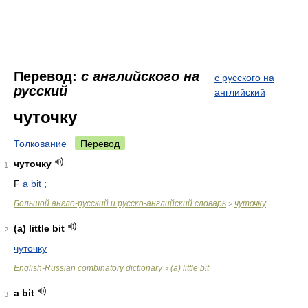
Перевод:
с английского на
с русского на
русский
английский
чуточку
Толкование
Перевод
чуточку
1
F
a bit
;
Большой англо-русский и русско-английский словарь
чуточку
>
(a) little bit
2
чуточку
English-Russian combinatory dictionary
(a) little bit
>
a bit
3