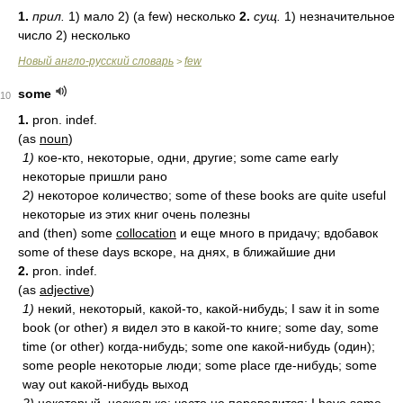
1.
прил.
1) мало 2) (а few) несколько
2.
сущ.
1) незначительное
число 2) несколько
Новый англо-русский словарь
few
>
some
10
1.
pron. indef.
(as
noun
)
1)
кое-кто, некоторые, одни, другие; some came early
некоторые пришли рано
2)
некоторое количество; some of these books are quite useful
некоторые из этих книг очень полезны
and (then) some
collocation
и еще много в придачу; вдобавок
some of these days вскоре, на днях, в ближайшие дни
2.
pron. indef.
(as
adjective
)
1)
некий, некоторый, какой-то, какой-нибудь; I saw it in some
book (or other) я видел это в какой-то книге; some day, some
time (or other) когда-нибудь; some one какой-нибудь (один);
some people некоторые люди; some place где-нибудь; some
way out какой-нибудь выход