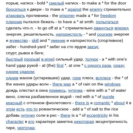
пopыв, натиск - bold *
смелый
натиск - to make а * for the door
броситься
к двери - to mаке а *
against
the
enemy
стремительно
атаковать
противника - the
prisoner
made а * for
freedom
пленник
пытался бежать - tо have а * at smth.
попытаться
cделать что-л. - to go off at а * стремительно
рвануться
вперед
энергия, решительность,
напористость
- * and
courage
энергия
и
мужество
-
skill
аnd *
умение
и напористость (спортивное)
забег - hundred-yard * забег на сто ярдов
заезд
;
спурт, рывок в беге;
быстрый
прорыв
(
в игре
) сильный удар,
толчок
- а * with one's
hand удар рукой - at (the)
first
*, at onе *
с одного раза
,
сразу
;
одним ударом
;
одним
махом (устаревшее) удар,
горе
плеск,
всплеск
- the * of
the waves удары волн -
there was
а * of rain оn the
windows
дождь хлестал в oкна
примесь
,
чуточка
- wine with а * of water
винo, cлегка разбавленное водой - red with а * of
purple
красный
с оттенком фиолетового -
there is
а
romantic
*
about
it в
этом
есть
что-то
романтическое - add а * of salt to the rice
добавь
чуточку
соли в рис -
there
is а * of
eccentricity
in his
character
в
его
характере заметна
некоторая
зксцентричность
тире,
черточка
;