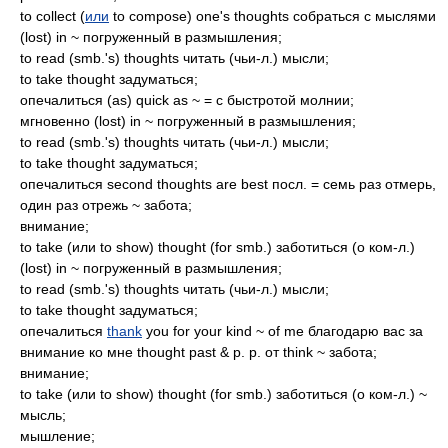
to collect (
или
to compose) one's thoughts собраться с мыслями
(lost) in ~ погруженный в размышления;
to read (smb.'s) thoughts читать (чьи-л.) мысли;
to take thought задуматься;
опечалиться (as) quick as ~ = с быстротой молнии;
мгновенно (lost) in ~ погруженный в размышления;
to read (smb.'s) thoughts читать (чьи-л.) мысли;
to take thought задуматься;
опечалиться second thoughts are best посл. = семь раз отмерь,
один раз отрежь ~ забота;
внимание;
to take (или to show) thought (for smb.) заботиться (о ком-л.)
(lost) in ~ погруженный в размышления;
to read (smb.'s) thoughts читать (чьи-л.) мысли;
to take thought задуматься;
опечалиться
thank
you for your kind ~ of me благодарю вас за
внимание ко мне thought past & p. p. от think ~ забота;
внимание;
to take (или to show) thought (for smb.) заботиться (о ком-л.) ~
мысль;
мышление;