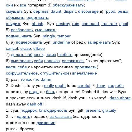
они
их
все
потеряют. б)
обескураживать
;
смущать
Syn:
depress
,
daunt
,
dispirit
,
discourage
в)
грубо
,
резко
обрывать
,
одергивать
;
стыдить
Syn:
abash
∙ Syn:
destroy
,
ruin
,
confound
,
frustrate
,
spoil
5)
разбавлять
,
смешивать
;
подмешивать
Syn:
mingle
,
temper
6) а)
подчеркивать
Syn:
underline
б) редк.
зачеркивать
Syn:
cancel
,
erase
,
efface
7)
делать набросок
,
эскиз
(
любого
произведения)
8)
выставлять
себя
напоказ
,
рисоваться
, "выпендриваться";
вести себя
с нарочитым желанием
произвести
(
сокрушительное
,
оглушительное
)
впечатление
9) разг.
то же
,
что damn
2. Dash it, Tony you
really
ought
to be
careful
. ≈
Тони
,
так
тебя
перетак, ну
надо
же
быть
осторожнее! Dashed if I know. ≈ Будь
я проклят, если я знаю. dash it!, dash you! ≈ к черту! ∙
dash about
dash away
dash off
II
1. сущ.
подарок
,
благодарность
Syn: gift,
present
,
gratuity
2. гл.
дарить
подарок,
выказывать
благодарность
стремительное
движение
;
рывок, бросок;