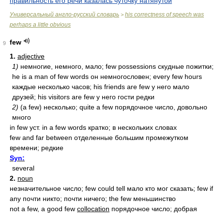
правильность его речи казалась чуточку натянутой
Универсальный англо-русский словарь
his correctness of speech was
>
perhaps a little obvious
few
9
1.
adjective
1)
немногие, немного, мало; few possessions скудные пожитки;
he is a man of few words он немногословен; every few hours
каждые несколько часов; his friends are few у него мало
друзей; his visitors are few у него гости редки
2)
(а few) несколько; quite a few порядочное число, довольно
много
in few уст. in a few words кратко; в нескольких словах
few and far between отделенные большим промежутком
времени; редкие
Syn:
several
2.
noun
незначительное число; few could tell мало кто мог сказать; few if
any почти никто; почти ничего; the few меньшинство
not a few, a good few
collocation
порядочное число; добрая