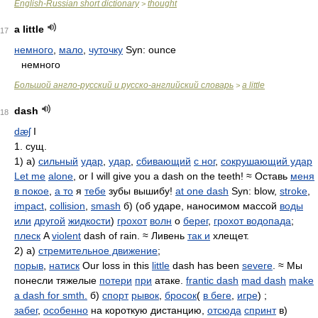
English-Russian short dictionary
thought
>
a little
17
немного
,
мало
,
чуточку
Syn: ounce
немного
Большой англо-русский и русско-английский словарь
a little
>
dash
18
dæʃ
I
1. сущ.
1) а)
сильный
удар
,
удар
,
сбивающий
с ног
,
сокрушающий удар
Let me
alone
, or I will give you a dash on the teeth! ≈ Оставь
меня
в покое
,
а то
я
тебе
зубы вышибу!
at one dash
Syn: blow,
stroke
,
impact
,
collision
,
smash
б) (об ударе, наносимом массой
воды
или
другой
жидкости
)
грохот
волн
о
берег
,
грохот водопада
;
плеск
A
violent
dash of rain. ≈ Ливень
так и
хлещет.
2) а)
стремительное движение
;
порыв
,
натиск
Our loss in this
little
dash has been
severe
. ≈ Мы
понесли тяжелые
потери
при
атаке.
frantic dash
mad dash
make
a dash for smth.
б)
спорт
рывок
,
бросок
(
в беге
,
игре
) ;
забег
,
особенно
на короткую дистанцию,
отсюда
спринт
в)