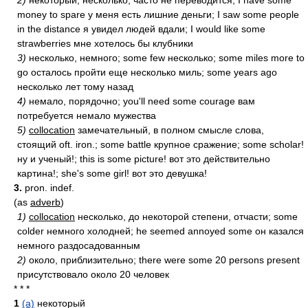
2)
некоторый, несколько; часто не переводится; I have some
money to spare у меня есть лишние деньги; I saw some people
in the distance я увидел людей вдали; I would like some
strawberries мне хотелось бы клубники
3)
несколько, немного; some few несколько; some miles more to
go осталось пройти еще несколько миль; some years ago
несколько лет тому назад
4)
немало, порядочно; you'll need some courage вам
потребуется немало мужества
5)
collocation
замечательный, в полном смысле слова,
стоящий oft. iron.; some battle крупное сражение; some scholar!
ну и ученый!; this is some picture! вот это действительно
картина!; she's some girl! вот это девушка!
3.
pron. indef.
(as
adverb
)
1)
collocation
несколько, до некоторой степени, отчасти; some
colder немного холодней; he seemed annoyed some он казался
немного раздосадованным
2)
около, приблизительно; there were some 20 persons present
присутствовало около 20 человек
* * *
1
(a)
некоторый