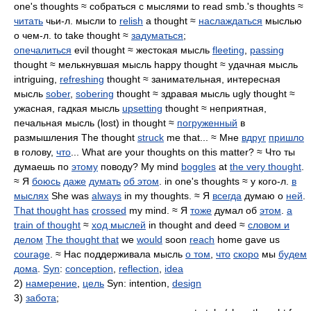
one's thoughts ≈ собраться с мыслями to read smb.'s thoughts ≈
читать
чьи-л. мысли to
relish
a thought ≈
наслаждаться
мыслью
о чем-л. to take thought ≈
задуматься
;
опечалиться
evil thought ≈ жестокая мысль
fleeting
,
passing
thought ≈ мелькнувшая мысль happy thought ≈ удачная мысль
intriguing,
refreshing
thought ≈ занимательная, интересная
мысль
sober
,
sobering
thought ≈ здравая мысль ugly thought ≈
ужасная, гадкая мысль
upsetting
thought ≈ неприятная,
печальная мысль (lost) in thought ≈
погруженный
в
размышления The thought
struck
me that... ≈ Мне
вдруг
пришло
в голову,
что
... What are your thoughts on this matter? ≈ Что ты
думаешь по
этому
поводу? My mind
boggles
at
the very thought
.
≈ Я
боюсь
даже
думать
об этом
. in one's thoughts ≈ у кого-л.
в
мыслях
She was
always
in my thoughts. ≈ Я
всегда
думаю о
ней
.
That thought has
crossed
my mind. ≈ Я
тоже
думал об
этом
.
a
train of thought
≈
ход мыслей
in thought and deed ≈
словом и
делом
The thought that
we
would
soon
reach
home gave us
courage
. ≈ Нас поддерживала мысль
о том
,
что
скоро
мы
будем
дома
.
Syn
:
conception
,
reflection
,
idea
2)
намерение
,
цель
Syn: intention,
design
3)
забота
;