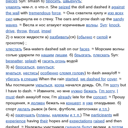
pieces
Syn: smash б)
бросить
,
швырнуть
;
ударять
чем-л. о что-л. She
seized
the doll and dashed it
against
the wall
with
tremendous
force
. ≈ Она схватила куклу и
изо всех
сил
швырнула ее о стену. The oars and prow dash up the
sandy
waves
. ≈ Весла и нос атакуют коричневые
волны
.
Syn
:
knock
,
drive
,
throw
,
thrust
,
impel
2) о массе жидкости а)
разбивать
(ся) (
обычно
с
силой
и
грохотом) ;
хлестать
Sea-waters dashed salt on our
faces
. ≈ Морские волны
солью ударили по
нашим
лицам
. б)
брызгать
,
плескать
Syn:
bespatter
,
splash
в)
гасить огонь
водой
3) а)
бросаться
,
ринуться
;
мчаться
,
нестись
(
особенно
сломя голову
) to dash away/off ≈
убегать
в спешке
When the rain
started
,
we dashed for
cover
. ≈
Мы поспешили
укрыться
,
когда
начался дождь. Oh, I'm
sorry
but
I have to dash. ≈ Извините, но мне
нужно
бежать
.
I'm sorry
,
I
must
dash away/off now, I'm
already
late for the
concert
. ≈ Прошу
прощения, я
должен
бежать на
концерт
,
я
уже
опаздываю. б)
спорт
делать
рывок (в беге, футболе, автогонках
и т.п.
)
4) а)
разрушать
(
планы
,
надежды
и т. п.
) The
participants
will
experience
having
their
hopes and
expectations
raised
and then
dashed. ≈ Надежды участников
сначала
будут
велики, а
потом