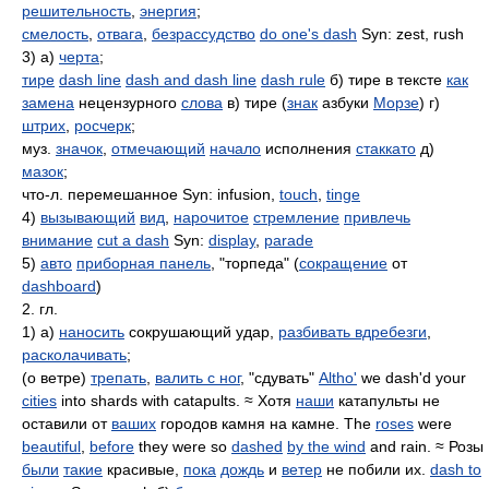
решительность
,
энергия
;
смелость
,
отвага
,
безрассудство
do one's dash
Syn: zest, rush
3) а)
черта
;
тире
dash line
dash and dash line
dash rule
б) тире в тексте
как
замена
нецензурного
слова
в) тире (
знак
азбуки
Морзе
) г)
штрих
,
росчерк
;
муз.
значок
,
отмечающий
начало
исполнения
стаккато
д)
мазок
;
что-л. перемешанное Syn: infusion,
touch
,
tinge
4)
вызывающий
вид
,
нарочитое
стремление
привлечь
внимание
cut a dash
Syn:
display
,
parade
5)
авто
приборная панель
, "торпеда" (
сокращение
от
dashboard
)
2. гл.
1) а)
наносить
сокрушающий удар,
разбивать вдребезги
,
расколачивать
;
(о ветре)
трепать
,
валить с ног
, "сдувать"
Altho'
we dash'd your
cities
into shards with catapults. ≈ Хотя
наши
катапульты не
оставили от
ваших
городов камня на камне. The
roses
were
beautiful
,
before
they were so
dashed
by the wind
and rain. ≈ Розы
были
такие
красивые,
пока
дождь
и
ветер
не побили их.
dash to