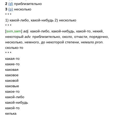
2
(d)
приблизительно
3
(p)
несколько
* * *
1) какой-либо, какой-нибудь 2) несколько
* * *
[
sʌm,səm
]
adj.
какой-либо, какой-нибудь, какой-то, некий,
некоторый
adv.
приблизительно, около, отчасти, порядочно,
несколько, немного, до некоторой степени, немало
pron.
сколько-то
* * *
какая-то
какие-то
каковая
каковое
каковой
каковые
какое-то
какой-либо
какой-нибудь
какой-то
килька