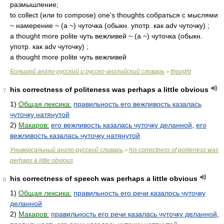
размышление;
to collect (или to compose) one's thoughts собраться с мыслями
~ намерение ~ (а ~) чуточка (обыкн. употр. как adv чуточку) ;
a thought more polite чуть вежливей ~ (а ~) чуточка (обыкн.
употр. как adv чуточку) ;
a thought more polite чуть вежливей
Большой англо-русский и русско-английский словарь
thought
>
his correctness of politeness was perhaps a little obvious
7
1)
Общая лексика:
правильность его вежливость казалась
чуточку натянутой
2)
Макаров:
его вежливость казалась чуточку деланной
,
его
вежливость казалась чуточку натянутой
Универсальный англо-русский словарь
his correctness of politeness was
>
perhaps a little obvious
his correctness of speech was perhaps a little obvious
8
1)
Общая лексика:
правильность его речи казалось чуточку
деланной
2)
Макаров:
правильность его речи казалась чуточку деланной
,