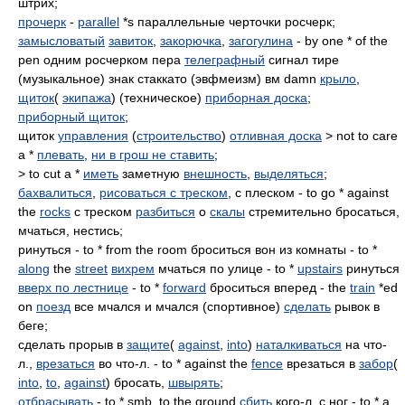
штрих;
прочерк
-
parallel
*s параллельные черточки росчерк;
замысловатый
завиток
,
закорючка
,
загогулина
- by one * оf the
реn одним росчерком пера
телеграфный
cигнал тире
(музыкальное) знак стаккато (эвфмеизм) вм damn
крыло
,
щиток
(
экипажа
) (техническое)
приборная доска
;
приборный щиток
;
щиток
управления
(
строительство
)
отливная доска
> not to care
a *
плевать
,
ни в грош не ставить
;
> to cut а *
иметь
заметную
внешность
,
выделяться
;
бахвалиться
,
рисоваться с треском
, с плеском - to go * against
the
rocks
с треском
разбиться
о
скалы
стремительно бросаться,
мчаться, нестись;
ринуться - to * from the room броситься вон из комнаты - to *
along
thе
street
вихрем
мчаться по улице - to *
upstairs
ринуться
вверх по лестнице
- to *
forward
броситься вперед - the
train
*ed
оn
поезд
все мчался и мчался (спортивное)
сделать
рывок в
беге;
сделать прорыв в
защите
(
against
,
into
)
наталкиваться
на что-
л.,
врезаться
во что-л. - to * against the
fence
врезаться в
забор
(
into
,
to
,
against
) бросать,
швырять
;
отбрасывать
- to * smb. to the ground
сбить
кого-л. с ног - to * а