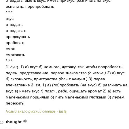
отведать, иметь вкус, иметь привкус, различать на вкус,
испытать, перепробовать
* * *
вкус
отведать
отведывать
предвкушать
пробовать
смак
смаковать
* * *
1.
сущ.
1) а) вкус б) немного, чуточку, так, чтобы попробовать;
перен.
представление, первое знакомство
(с чем-л.)
2) а) вкус
б) склонность, пристрастие
(for - к чему-л.)
3)
перен.
впечатление
2.
гл.
1) а) (по)пробовать (на вкус) б) различать на
вкус в) иметь вкус г)
поэт., редк.
ощущать аромат 2) а) есть
маленькими порциями б) пить маленькими глотками 3)
перен.
пережить
Новый англо-русский словарь
taste
>
thought
16