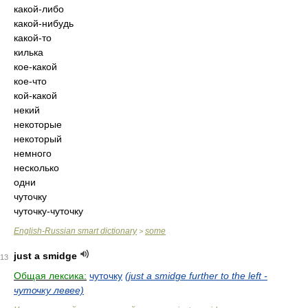
какой-либо
какой-нибудь
какой-то
килька
кое-какой
кое-что
кой-какой
некий
некоторые
некоторый
немного
несколько
одни
чуточку
чуточку-чуточку
English-Russian smart dictionary
some
>
just a smidge
13
Общая лексика:
чуточку
(just a smidge further to the left -
чуточку левее)