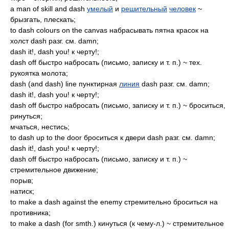
a man of skill and dash
умелый
и
решительный
человек
~
брызгать, плескать;
to dash colours on the canvas набрасывать пятна красок на
холст dash разг. см. damn;
dash it!, dash you! к черту!;
dash off быстро набросать (письмо, записку и т. п.) ~ тех.
рукоятка молота;
dash (and dash) line пунктирная
линия
dash разг. см. damn;
dash it!, dash you! к черту!;
dash off быстро набросать (письмо, записку и т. п.) ~ броситься,
ринуться;
мчаться, нестись;
to dash up to the door броситься к двери dash разг. см. damn;
dash it!, dash you! к черту!;
dash off быстро набросать (письмо, записку и т. п.) ~
стремительное движение;
порыв;
натиск;
to make a dash against the enemy стремительно броситься на
противника;
to make a dash (for smth.) кинуться (к чему-л.) ~ стремительное