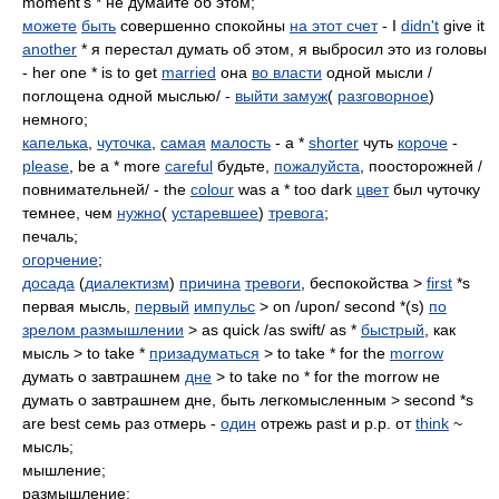
moment's * не думайте об этом;
можете
быть
совершенно спокойны
на этот счет
- I
didn't
give it
another
* я перестал думать об этом, я выбросил это из головы
- her one * is to get
married
она
во власти
одной мысли /
поглощена одной мыслью/ -
выйти замуж
(
разговорное
)
немного;
капелька
,
чуточка
,
самая
малость
- a *
shorter
чуть
короче
-
please
, be a * more
careful
будьте,
пожалуйста
, поосторожней /
повнимательней/ - the
colour
was a * too dark
цвет
был чуточку
темнее, чем
нужно
(
устаревшее
)
тревога
;
печаль;
огорчение
;
досада
(
диалектизм
)
причина
тревоги
, беспокойства >
first
*s
первая мысль,
первый
импульс
> on /upon/ second *(s)
по
зрелом размышлении
> as quick /as swift/ as *
быстрый
, как
мысль > to take *
призадуматься
> to take * for the
morrow
думать о завтрашнем
дне
> to take no * for the morrow не
думать о завтрашнем дне, быть легкомысленным > second *s
are best семь раз отмерь -
один
отрежь past и р.р. от
think
~
мысль;
мышление;
размышление;