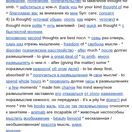
внимание
,
попечение
,
попечительство
to take/show thought for
smb. ≈
заботиться о
ком-л.
thank you
for your kind
thought of
me
≈
благодарю вас
за внимание ко
мне
Syn: care,
concern
4) (a thought)
чуточка
(
обыкн
.
употр
.
как
нареч.:
чуточку
) a
thought more
polite
≈
чуть
вежливей ∙ (as)
quick
as thought ≈
с
быстротой молнии
;
мгновенно
second
thoughts are best посл. ≈
семь
раз отмерь,
один раз
отрежь мышление -
freedom
of *
свобода
мысли - *
disorder
психическое расстройство
-
after
much *
после
долгих
размышлений - to give
a great deal of
*
to smth
.
много
размышлять
о чем-л. - after (giving the matter) some *
поразмыслив
немного
(
об этом
деле
) - to be deep /lost,
absorbed/ in *
погрузиться в размышления
/в
свои
мысли/ - to
spend
whole
hours
in *
проводить
долгие
часы
в размышлениях
-
a few
moments' * made him
change
his mind минутное
размышление заставило
его
отказаться
от этого
намерения
;
поразмыслив немного, он передумал - it's a pity he
doesn't
put
more * into his
books
жаль
,
что он
так
легкомысленно
относится
к занятиям -
animals
are incapable of * животные неспособны
мыслить
воображение
-
beauty
beyond
* несказанная /
необыкновенная/
красота
мысль,
идея
;
мнение
;