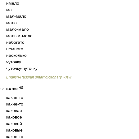
имело
ма
мал-мало
мало
мало-мало
малым-мало
небогато
немного
несколько
чуточку
чуточку-чуточку
English-Russian smart dictionary
few
>
some
12
какая-то
какие-то
каковая
каковое
каковой
каковые
какое-то