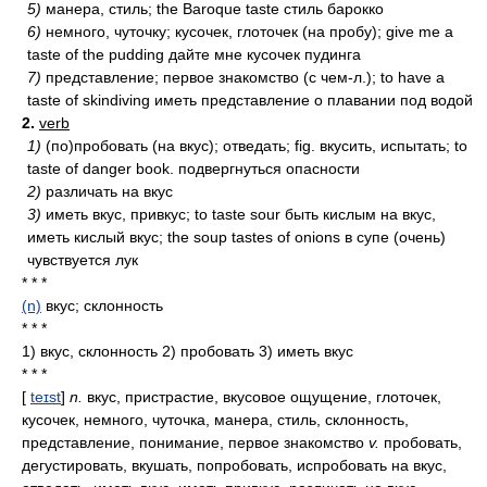
5)
манера, стиль; the Baroque taste стиль барокко
6)
немного, чуточку; кусочек, глоточек (на пробу); give me a
taste of the pudding дайте мне кусочек пудинга
7)
представление; первое знакомство (с чем-л.); to have a
taste of skindiving иметь представление о плавании под водой
2.
verb
1)
(по)пробовать (на вкус); отведать; fig. вкусить, испытать; to
taste of danger book. подвергнуться опасности
2)
различать на вкус
3)
иметь вкус, привкус; to taste sour быть кислым на вкус,
иметь кислый вкус; the soup tastes of onions в супе (очень)
чувствуется лук
* * *
(n)
вкус; склонность
* * *
1) вкус, склонность 2) пробовать 3) иметь вкус
* * *
[
teɪst
]
n.
вкус, пристрастие, вкусовое ощущение, глоточек,
кусочек, немного, чуточка, манера, стиль, склонность,
представление, понимание, первое знакомство
v.
пробовать,
дегустировать, вкушать, попробовать, испробовать на вкус,