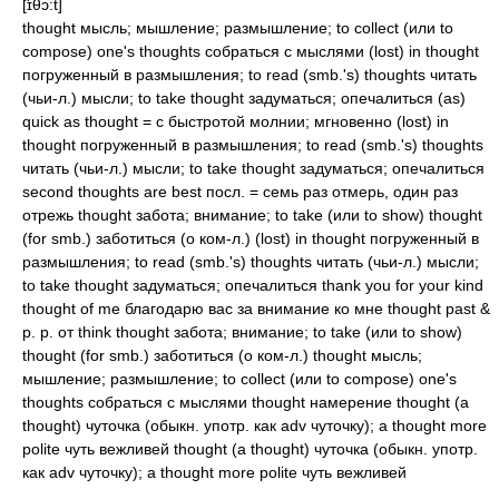
[̈ɪθɔ:t]
thought мысль; мышление; размышление; to collect (или to
compose) one's thoughts собраться с мыслями (lost) in thought
погруженный в размышления; to read (smb.'s) thoughts читать
(чьи-л.) мысли; to take thought задуматься; опечалиться (as)
quick as thought = с быстротой молнии; мгновенно (lost) in
thought погруженный в размышления; to read (smb.'s) thoughts
читать (чьи-л.) мысли; to take thought задуматься; опечалиться
second thoughts are best посл. = семь раз отмерь, один раз
отрежь thought забота; внимание; to take (или to show) thought
(for smb.) заботиться (о ком-л.) (lost) in thought погруженный в
размышления; to read (smb.'s) thoughts читать (чьи-л.) мысли;
to take thought задуматься; опечалиться thank you for your kind
thought of me благодарю вас за внимание ко мне thought past &
p. p. от think thought забота; внимание; to take (или to show)
thought (for smb.) заботиться (о ком-л.) thought мысль;
мышление; размышление; to collect (или to compose) one's
thoughts собраться с мыслями thought намерение thought (а
thought) чуточка (обыкн. употр. как adv чуточку); a thought more
polite чуть вежливей thought (а thought) чуточка (обыкн. употр.
как adv чуточку); a thought more polite чуть вежливей