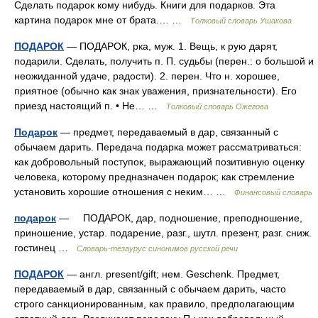
Сделать подарок кому нибудь. Книги для подарков. Эта
картина подарок мне от брата.… …
Толковый словарь Ушакова
ПОДАРОК
— ПОДАРОК, рка, муж. 1. Вещь, к рую дарят,
подарили. Сделать, получить п. П. судьбы (перен.: о большой и
неожиданной удаче, радости). 2. перен. Что н. хорошее,
приятное (обычно как знак уважения, признательности). Его
приезд настоящий п. • Не… …
Толковый словарь Ожегова
Подарок
— предмет, передаваемый в дар, связанный с
обычаем дарить. Передача подарка может рассматриваться:
как добровольный поступок, выражающий позитивную оценку
человека, которому предназначен подарок; как стремление
установить хорошие отношения с неким… …
Финансовый словарь
подарок
— ПОДАРОК, дар, подношение, преподношение,
приношение, устар. подарение, разг., шутл. презент, разг. сниж.
гостинец …
Словарь-тезаурус синонимов русской речи
ПОДАРОК
— англ. present/gift; нем. Geschenk. Предмет,
передаваемый в дар, связанный с обычаем дарить, часто
строго санкционированным, как правило, предполагающим