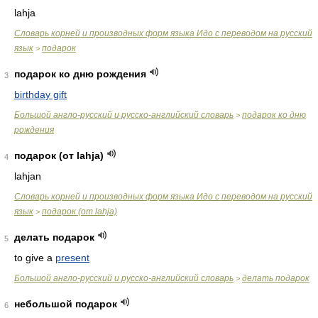
lahja
Словарь корней и производных форм языка Идо с переводом на русский
язык
подарок
>
подарок ко дню рождения
3
birthday gift
Большой англо-русский и русско-английский словарь
подарок ко дню
>
рождения
подарок (от lahja)
4
lahjan
Словарь корней и производных форм языка Идо с переводом на русский
язык
подарок (от lahja)
>
делать подарок
5
to give a
present
Большой англо-русский и русско-английский словарь
делать подарок
>
небольшой подарок
6