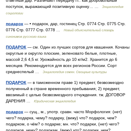
ответный дар. Различают передачу П.: как добровольный
поступок, выражающий позитивную оценку… …
Энциклопедия
социологии
подарок
— • подарок, дар, гостинец Стр. 0774 Стр. 0775 Стр.
0776 Стр. 0777 Стр. 0778 …
Новый объяснительный словарь
синонимов русского языка
ПОДАРОК
— см. Один из лучших сортов для квашения. Кочаны
округлые и округло плоские, зеленовато белые, плотные,
массой 2,6 4,5 кг. Урожайность до 10 кг/м2. Хранится до 6
месяцев. Рекомендуется для всех регионов России. Сорт
среднеспелый …
Энциклопедия семян. Овощные культуры
ПОДАРОК
— в таможенном праве 1) предмет, безвозмездно
полученный в стране временного пребывания; 2) предмет,
ввозимый с целью безвозмездного отчуждения. тж. ДОГОВОР
ДАРЕНИЯ …
Юридическая энциклопедия
подарок
— сущ., м., употр. сравн. часто Морфология: (нет)
чего? подарка, чему? подарку, (вижу) что? подарок, чем?
подарком, о чём? о подарке; мн. что? подарки, (нет) чего?
подарков, чему? подаркам, (вижу) что? подарки, чем?