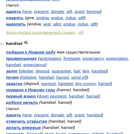
глагол:
дарить
(
give
,
present
,
donate
,
gift
,
grant
,
bestow
)
одарять
(give,
endow
,
endue
,
indue
,
gift
)
наделять
(endow,
vest
,
allot
,
endue
,
indue
,
gift
)
Англо-русский синонимический словарь
gift
>
handsel
19
подарок к Новому году
имя существительное:
предвкушение
(
anticipation
,
foretaste
,
expectancy
,
expectation
,
handsel
,
expectance
)
залог
(
pledge
,
deposit
,
guarantee
,
bail
,
lien
,
handsel
)
почин
(
initiative
,
handsel
,
hansel
,
send-off
)
задаток
(deposit,
earnest
,
handsel
,
key money
,
hansel
)
подарок к Новому году
(hansel, handsel)
первый взнос
(
down payment
,
handsel
,
hansel
)
доброе начало
(handsel, hansel)
глагол:
дарить
(
give
,
present
,
donate
,
gift
,
grant
,
handsel
)
отмечать открытие
(handsel, hansel)
делать впервые
(handsel, hansel)
начинать
(
start off
,
start
,
begin
,
commence
,
initiate
,
handsel
)