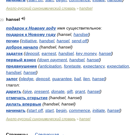
Англо-русский синонимический словарь
handsel
>
hansel
20
подарок к Новому году
имя существительное:
подарок к Новому году
(hansel,
handsel
)
почин
(
initiative
,
handsel
,
hansel
,
send-off
)
доброе начало
(handsel, hansel)
задаток
(
deposit
,
earnest
,
handsel
,
key money
,
hansel
)
первый взнос
(
down payment
,
handsel
,
hansel
)
предвкушение
(
anticipation
,
foretaste
,
expectancy
,
expectation
,
handsel
,
hansel
)
залог
(
pledge
,
deposit
,
guarantee
,
bail
,
lien
,
hansel
)
глагол:
дарить
(
give
,
present
,
donate
,
gift
,
grant
,
hansel
)
отмечать открытие
(handsel, hansel)
делать впервые
(handsel, hansel)
начинать
(
start off
,
start
,
begin
,
commence
,
initiate
,
hansel
)
Англо-русский синонимический словарь
hansel
>
Страницы
Следующая
→