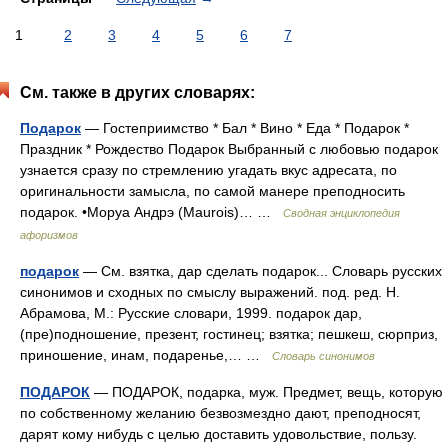
1
2
3
4
5
6
7
См. также в других словарях:
Подарок
— Гостеприимство * Бал * Вино * Еда * Подарок *
Праздник * Рождество Подарок Выбранный с любовью подарок
узнается сразу по стремлению угадать вкус адресата, по
оригинальности замысла, по самой манере преподносить
подарок. •Моруа Андрэ (Maurois)… …
Сводная энциклопедия
афоризмов
подарок
— См. взятка, дар сделать подарок... Словарь русских
синонимов и сходных по смыслу выражений. под. ред. Н.
Абрамова, М.: Русские словари, 1999. подарок дар,
(пре)подношение, презент, гостинец; взятка; пешкеш, сюрприз,
приношение, инам, подаренье,… …
Словарь синонимов
ПОДАРОК
— ПОДАРОК, подарка, муж. Предмет, вещь, которую
по собственному желанию безвозмездно дают, преподносят,
дарят кому нибудь с целью доставить удовольствие, пользу.