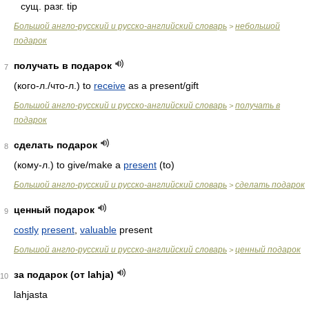
сущ. разг. tip
Большой англо-русский и русско-английский словарь
небольшой
>
подарок
получать в подарок
7
(кого-л./что-л.) to
receive
as a present/gift
Большой англо-русский и русско-английский словарь
получать в
>
подарок
сделать подарок
8
(кому-л.) to give/make a
present
(to)
Большой англо-русский и русско-английский словарь
сделать подарок
>
ценный подарок
9
costly
present
,
valuable
present
Большой англо-русский и русско-английский словарь
ценный подарок
>
за подарок (от lahja)
10
lahjasta