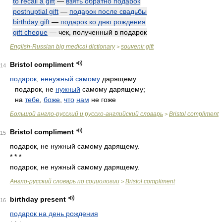
to recall a gift
—
взять обратно подарок
postnuptial gift
—
подарок после свадьбы
birthday gift
—
подарок ко дню рождения
gift cheque
— чек, полученный в подарок
English-Russian big medical dictionary
souvenir gift
>
Bristol compliment
14
подарок
,
ненужный
самому
дарящему
подарок, не
нужный
самому дарящему;
на
тебе
,
боже
,
что
нам
не гоже
Большой англо-русский и русско-английский словарь
Bristol compliment
>
Bristol compliment
15
подарок, не нужный самому дарящему.
* * *
подарок, не нужный самому дарящему.
Англо-русский словарь по социологии
Bristol compliment
>
birthday present
16
подарок на день рождения