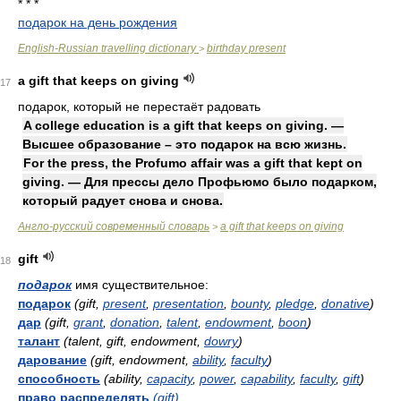
* * *
подарок на день рождения
English-Russian travelling dictionary
birthday present
>
a gift that keeps on giving
17
подарок, который не перестаёт радовать
A college education is a gift that keeps on giving. —
Высшее образование – это подарок на всю жизнь.
For the press, the Profumo affair was a gift that kept on
giving. — Для прессы дело Профьюмо было подарком,
который радует снова и снова.
Англо-русский современный словарь
a gift that keeps on giving
>
gift
18
подарок
имя существительное:
подарок
(gift,
present
,
presentation
,
bounty
,
pledge
,
donative
)
дар
(gift,
grant
,
donation
,
talent
,
endowment
,
boon
)
талант
(talent, gift, endowment,
dowry
)
дарование
(gift, endowment,
ability
,
faculty
)
способность
(ability,
capacity
,
power
,
capability
,
faculty
,
gift
)
право распределять
(gift)