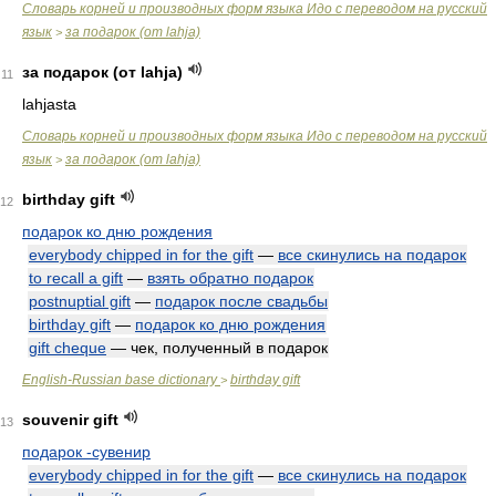
Словарь корней и производных форм языка Идо с переводом на русский
язык
за подарок (от lahja)
>
за подарок (от lahja)
11
lahjasta
Словарь корней и производных форм языка Идо с переводом на русский
язык
за подарок (от lahja)
>
birthday gift
12
подарок ко дню рождения
everybody chipped in for the gift
—
все скинулись на подарок
to recall a gift
—
взять обратно подарок
postnuptial gift
—
подарок после свадьбы
birthday gift
—
подарок ко дню рождения
gift cheque
— чек, полученный в подарок
English-Russian base dictionary
birthday gift
>
souvenir gift
13
подарок -сувенир
everybody chipped in for the gift
—
все скинулись на подарок