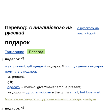
Перевод:
с английского на
с русского на
русский
английский
подарок
Толкование
Перевод
подарок
1
муж
.
present
,
gift
щедрый
подарок ≈
bounty
сделать подарок
получать в подарок
м. present;
gift;
сделать
~ кому-л. give*/make* smb. a present;
не дорог ~,
дорога
любовь
е the gift is
small
,
but love is all
.
Большой англо-русский и русско-английский словарь
подарок
>
подарок
2