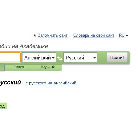
Запомнить сайт
Словарь на свой сайт
RU
едии на Академике
Найти!
Книги
Игры ⚽
русский
с русского на английский
од