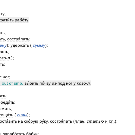
;
́ту
;
рати́ть
рабо́ту
сть
;
ать
,
состря́пать
;
ену
);
удержа́ть
(
сумму
);
а́сть
;
ого
-
л
.
);
ть
;
с
ног
;
m
out
of
smb
.
вы́бить
по́чву
из
-
под
ног
у
кого
-
л
.
вать
;
беди́ть
;
ми́ть
;
тоща́ть
(
силы
);
оста́вить
на
ско́рую
ру́ку
,
состря́пать
(
план
,
статью
и
т
.
п
.
);
;
л
.
зарабо́тать
ба́бки
;