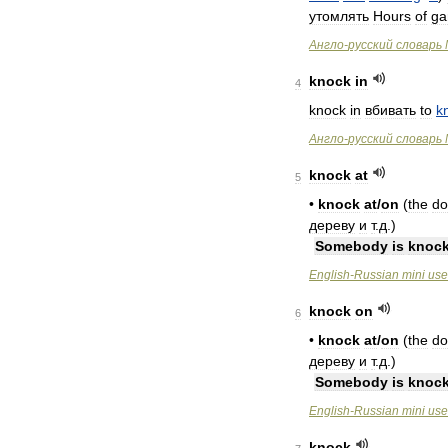
утомлять
Hours
of
ga
Англо
-
русский
словарь
knock
in
4
knock
in
вбивать
to
k
Англо
-
русский
словарь
knock
at
5
•
knock
at
/
on
(
the
do
дереву
и
т
.
д
.)
Somebody
is
knock
English
-
Russian
mini
use
knock
on
6
•
knock
at
/
on
(
the
do
дереву
и
т
.
д
.)
Somebody
is
knock
English
-
Russian
mini
use
knock