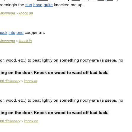
rdeningin
the
sun
have
quite
knocked
me
up
.
Мюллера
knock
up
>
nock
into
one
соединить
Мюллера
knock
in
>
or
,
wood
,
etc
.)
to
beat
lightly
on
something
постучать
(
в
дверь
,
по
ing
on
the
door
.
Knock
on
wood
to
ward
off
bad
luck
.
ful
dictionary
knock
at
>
or
,
wood
,
etc
.)
to
beat
lightly
on
something
постучать
(
в
дверь
,
по
ing
on
the
door
.
Knock
on
wood
to
ward
off
bad
luck
.
ful
dictionary
knock
on
>