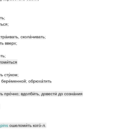
ть
;
ться
;
стра́ивать
,
скола́чивать
;
ть
вверх
;
́ть
;
томи́ться
ть
сту́ком
;
бере́менной
;
обрюха́тить
ть
про́чно
;
вдолби́ть
,
довести́
до
созна́ния
;
;
pins
ошеломи́ть
кого́
-
л
.