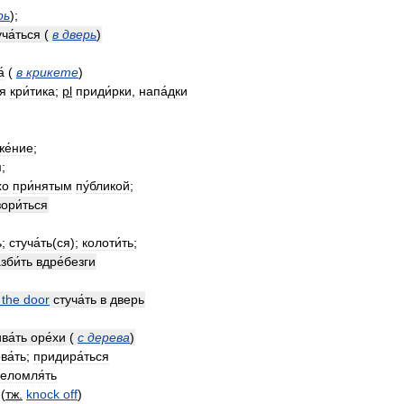
рь
);
ча́ться
(
в
дверь
)
́
(
в
крикете
)
ая
кри́тика
;
pl
приди́рки
,
напа́дки
же́ние
;
м
;
хо
при́нятым
пу́бликой
;
ори́ться
ь
;
стуча́ть
(
ся
);
колоти́ть
;
зби́ть
вдре́безги
)
the
door
стуча́ть
в
дверь
ва́ть
оре́хи
(
с
дерева
)
ва́ть
;
придира́ться
еломля́ть
(
тж
.
knock
off
)