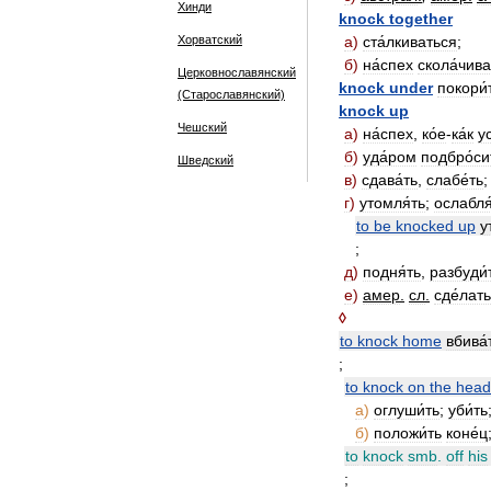
Хинди
knock
together
Хорватский
а
)
ста́лкиваться
;
б
)
на́спех
скола́чива
Церковнославянский
knock
under
покори́
(Старославянский)
knock
up
Чешский
а
)
на́спех
,
ко́е
-
ка́к
у
б
)
уда́ром
подбро́си
Шведский
в
)
сдава́ть
,
слабе́ть
;
г
)
утомля́ть
;
ослабля
to
be
knocked
up
у
;
д
)
подня́ть
,
разбуди́
е
)
амер
.
сл
.
сде́лать
◊
to
knock
home
вбива́
;
to
knock
on
the
head
а
)
оглуши́ть
;
уби́ть
б
)
положи́ть
коне́ц
to
knock
smb
.
off
his
;