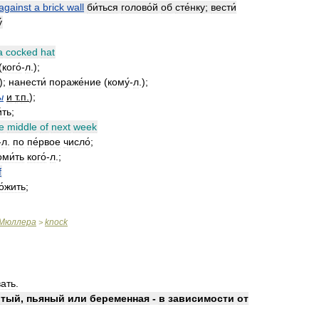
against
a
brick
wall
би́ться
голово́й
об
сте́нку
;
вести́
́
a
cocked
hat
(
кого́
-
л
.);
.);
нанести́
пораже́ние
(
кому́
-
л
.);
ы
и
т
.
п
.
);
́ть
;
e
middle
of
next
week
-
л
.
по
пе́рвое
число́
;
ми́ть
кого́
-
л
.;
f
о́жить
;
Мюллера
knock
>
вать
.
итый
,
пьяный
или
беременная
-
в
зависимости
от