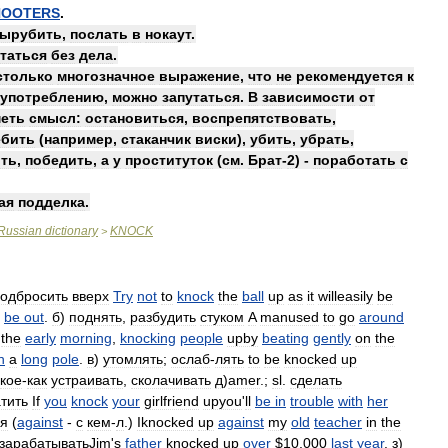
HOOTERS
.
ырубить
,
послать
в
нокаут
.
таться
без
дела
.
столько
многозначное
выражение
,
что
не
рекомендуется
к
употреблению
,
можно
запутаться
.
В
зависимости
от
еть
смысл:
остановиться
,
воспрепятствовать
,
ебить
(
например
,
стаканчик
виски
),
убить
,
убрать
,
ить
,
победить
,
а
у
проституток
(
см
.
Брат
-
2
) -
поработать
с
ая
подделка
.
Russian
dictionary
KNOCK
>
одбросить
вверх
Try
not
to
knock
the
ball
up
as
it
willeasily
be
be
out
.
б
)
поднять
,
разбудить
стуком
A
manused
to
go
around
the
early
morning
,
knocking
people
upby
beating
gently
on
the
h
a
long
pole
.
в
)
утомлять
;
ослаб
-
лять
to
be
knocked
up
кое
-
как
устраивать
,
сколачивать
д
)
amer
.;
sl
.
сделать
тить
If
you
knock
your
girlfriend
upyou
'
ll
be
in
trouble
with
her
ся
(
against
-
с
кем
-
л
.)
Iknocked
up
against
my
old
teacher
in
the
зарабатыватьJim
'
s
father
knocked
up
over
$
10
,
000
last
year
.
з
)