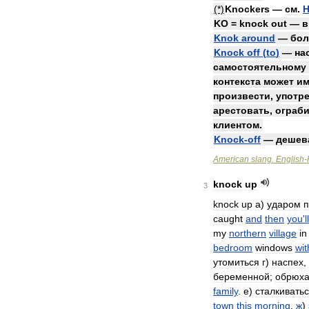
(*)
Knockers
—
см
.
KO
=
knock
out
—
в
Knok
around
—
бол
Knock
off
(
to
)
—
на
самостоятельному
контекста
может
им
произвести
,
употр
арестовать
,
ограб
клиентом
.
Knock
-
off
—
дешев
American
slang
.
English
-
knock
up
3
knock
up
а
)
ударом
п
caught
and
then
you
'
ll
my
northern
village
in
bedroom
windows
wit
утомиться
г
)
наспех
,
беременной
;
обрюха
family
.
е
)
сталкивать
town
this
morning
.
ж
)