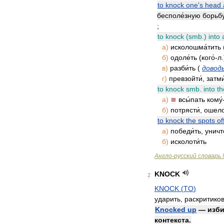
to
knock
one
'
s
head
бесполе́зную
борьбу
;
to
knock
(
smb
.)
into
а
)
исколошма́тить
б
)
одоле́ть
(
кого́
-
л
в
)
разби́ть
(
довод
г
)
превзойти́
,
затми
to
knock
smb
.
into
th
а
)
≅
всы́пать
кому́
б
)
потрясти́
,
ошело
to
knock
the
spots
of
а
)
победи́ть
,
уничт
б
)
исколоти́ть
Англо
-
русский
словарь
KNOCK
2
KNOCK
(
TO
)
ударить
,
раскритико
Knocked
up
—
изб
контекста
.