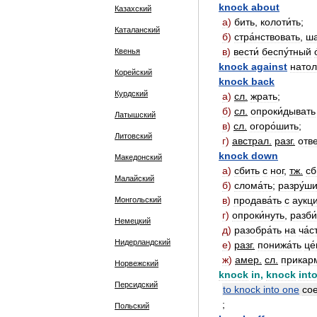
knock
about
Казахский
а
)
бить
,
колоти́ть
;
Каталанский
б
)
стра́нствовать
,
ша
в
)
вести́
беспу́тный
Квенья
knock
against
натол
Корейский
knock
back
Курдский
а
)
сл
.
жрать
;
б
)
сл
.
опроки́дывать
Латышский
в
)
сл
.
огоро́шить
;
Литовский
г
)
австрал
.
разг
.
отве
knock
down
Македонский
а
)
сбить
с
ног
,
тж
.
сб
Малайский
б
)
слома́ть
;
разру́ш
в
)
продава́ть
с
аукци
Монгольский
г
)
опроки́нуть
,
разби
Немецкий
д
)
разобра́ть
на
ча́с
Нидерландский
е
)
разг
.
понижа́ть
це
ж
)
амер
.
сл
.
прикарм
Норвежский
knock
in
,
knock
int
Персидский
to
knock
into
one
сое
;
Польский