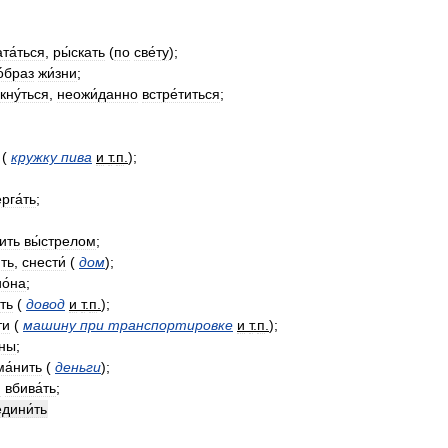
та́ться
,
ры́скать
(
по
све́ту
);
о́браз
жи́зни
;
кну́ться
,
неожи́данно
встре́титься
;
(
кружку
пива
и
т
.
п
.
);
рга́ть
;
ить
вы́стрелом
;
ить
,
снести́
(
дом
);
о́на
;
́ть
(
довод
и
т
.
п
.
);
ти
(
машину
при
транспортировке
и
т
.
п
.
);
́ны
;
а́нить
(
деньги
);
o
вбива́ть
;
дини́ть