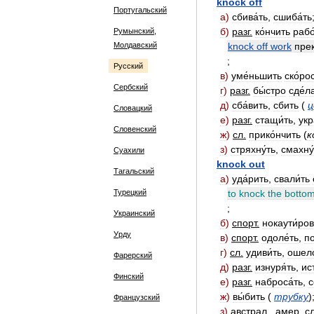
knock
off
Португальский
а
)
сбива́ть
,
сшиба́ть
б
)
разг
.
ко́нчить
рабо
Румынский,
Молдавский
knock
off
work
прек
;
Русский
в
)
уме́ньшить
ско́ро
Сербский
г
)
разг
.
бы́стро
сде́л
д
)
сба́вить
,
сбить
(
ц
Словацкий
е
)
разг
.
стащи́ть
,
укр
Словенский
ж
)
сл
.
прико́нчить
(
к
з
)
стряхну́ть
,
смахну́
Суахили
knock
out
Тагальский
а
)
уда́рить
,
свали́ть
Турецкий
to
knock
the
botto
;
Украинский
б
)
спорт
.
нокаути́ро
Урду
в
)
спорт
.
одоле́ть
,
по
г
)
сл
.
удиви́ть
,
ошело
Фарерский
д
)
разг
.
изнуря́ть
,
ис
Финский
е
)
разг
.
наброса́ть
,
с
ж
)
вы́бить
(
трубку
)
Французский
з
)
австрал
.
,
амер
.
с