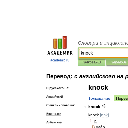
Словари и энциклоп
academic.ru
Толкования
Переводы
Перевод:
с английского на 
knock
С русского на:
Английский
Толкование
Перев
С английского на:
knock
1
Все языки
knock
[
nɒk
]
1
.
n
Албанский
1
)
уда́р