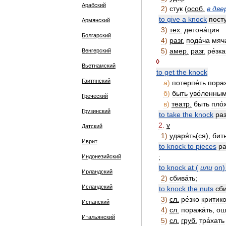
Арабский
2
)
стук
(
особ
.
в
две
to
give
a
knock
посту
Армянский
3
)
тех
.
детона́ция
Болгарский
4
)
разг
.
пода́ча
мяча
5
)
амер
.
разг
.
ре́зк
Венгерский
◊
Вьетнамский
to
get
the
knock
Гаитянский
а
)
потерпе́ть
пора
б
)
быть
уво́ленны
Греческий
в
)
театр
.
быть
пло́
Грузинский
to
take
the
knock
раз
2
.
v
Датский
1
)
ударя́ть
(
ся
),
бит
Иврит
to
knock
to
pieces
ра
;
Индонезийский
to
knock
at
(
или
on
Ирландский
2
)
сбива́ть
;
Исландский
to
knock
the
nuts
сби
3
)
сл
.
ре́зко
критико
Испанский
4
)
сл
.
поража́ть
,
ош
Итальянский
5
)
сл
.
груб
.
тра́хать