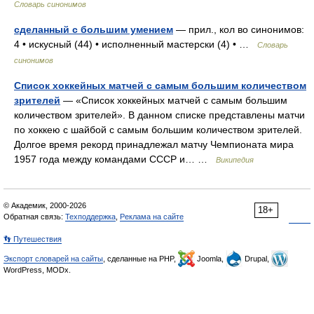
Словарь синонимов
сделанный с большим умением
— прил., кол во синонимов:
4 • искусный (44) • исполненный мастерски (4) • …
Словарь
синонимов
Список хоккейных матчей с самым большим количеством
зрителей
— «Список хоккейных матчей с самым большим
количеством зрителей». В данном списке представлены матчи
по хоккею с шайбой с самым большим количеством зрителей.
Долгое время рекорд принадлежал матчу Чемпионата мира
1957 года между командами СССР и… …
Википедия
© Академик, 2000-2026
18+
Обратная связь:
Техподдержка
,
Реклама на сайте
👣 Путешествия
Экспорт словарей на сайты
, сделанные на PHP,
Joomla,
Drupal,
WordPress, MODx.