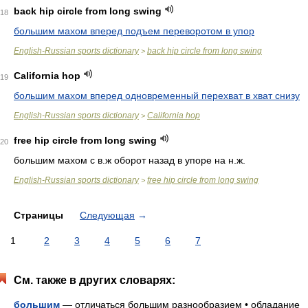
back hip circle from long swing
18
большим махом вперед подъем переворотом в упор
English-Russian sports dictionary
back hip circle from long swing
>
California hop
19
большим махом вперед одновременный перехват в хват снизу
English-Russian sports dictionary
California hop
>
free hip circle from long swing
20
большим махом с в.ж оборот назад в упоре на н.ж.
English-Russian sports dictionary
free hip circle from long swing
>
Страницы
Следующая
→
1
2
3
4
5
6
7
См. также в других словарях:
большим
— отличаться большим разнообразием • обладание