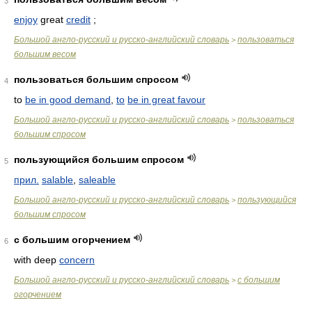
3
enjoy
great
credit
;
Большой англо-русский и русско-английский словарь
пользоваться
>
большим весом
пользоваться большим спросом
4
to
be in good demand
,
to
be in great favour
Большой англо-русский и русско-английский словарь
пользоваться
>
большим спросом
пользующийся большим спросом
5
прил.
salable
,
saleable
Большой англо-русский и русско-английский словарь
пользующийся
>
большим спросом
с большим огорчением
6
with deep
concern
Большой англо-русский и русско-английский словарь
с большим
>
огорчением