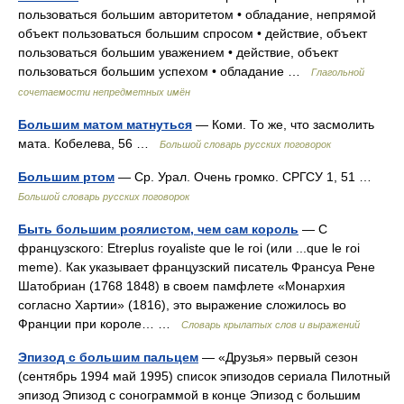
пользоваться большим авторитетом • обладание, непрямой
объект пользоваться большим спросом • действие, объект
пользоваться большим уважением • действие, объект
пользоваться большим успехом • обладание …
Глагольной
сочетаемости непредметных имён
Большим матом матнуться
— Коми. То же, что засмолить
мата. Кобелева, 56 …
Большой словарь русских поговорок
Большим ртом
— Ср. Урал. Очень громко. СРГСУ 1, 51 …
Большой словарь русских поговорок
Быть большим роялистом, чем сам король
— С
французского: Etreplus royaliste que le roi (или ...que le roi
meme). Как указывает французский писатель Франсуа Рене
Шатобриан (1768 1848) в своем памфлете «Монархия
согласно Хартии» (1816), это выражение сложилось во
Франции при короле… …
Словарь крылатых слов и выражений
Эпизод с большим пальцем
— «Друзья» первый сезон
(сентябрь 1994 май 1995) список эпизодов сериала Пилотный
эпизод Эпизод с сонограммой в конце Эпизод с большим