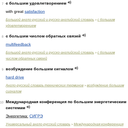
с большим удовлетворением
7
with great
satisfaction
Большой англо-русский и русско-английский словарь
с большим
>
удовлетворением
с большим числом обратных связей
8
multifeedback
Большой англо-русский и русско-английский словарь
с большим
>
числом обратных связей
возбуждение большим сигналом
9
hard drive
Англо-русский словарь технических терминов
возбуждение большим
>
сигналом
Международная конференция по большим энергетическим
10
системам
Энергетика:
СИГРЭ
Универсальный англо-русский словарь
Международная конференция
>