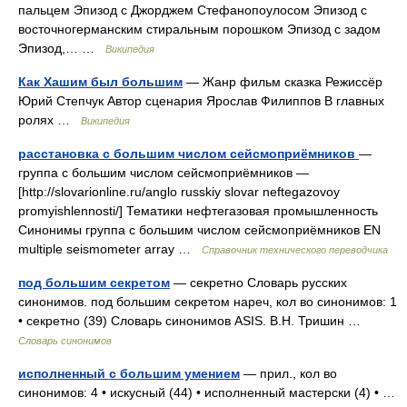
пальцем Эпизод с Джорджем Стефанопоулосом Эпизод с
восточногерманским стиральным порошком Эпизод с задом
Эпизод,… …
Википедия
Как Хашим был большим
— Жанр фильм сказка Режиссёр
Юрий Степчук Автор сценария Ярослав Филиппов В главных
ролях …
Википедия
расстановка с большим числом сейсмоприёмников
—
группа с большим числом сейсмоприёмников —
[http://slovarionline.ru/anglo russkiy slovar neftegazovoy
promyishlennosti/] Тематики нефтегазовая промышленность
Синонимы группа с большим числом сейсмоприёмников EN
multiple seismometer array …
Справочник технического переводчика
под большим секретом
— секретно Словарь русских
синонимов. под большим секретом нареч, кол во синонимов: 1
• секретно (39) Словарь синонимов ASIS. В.Н. Тришин …
Словарь синонимов
исполненный с большим умением
— прил., кол во
синонимов: 4 • искусный (44) • исполненный мастерски (4) • …