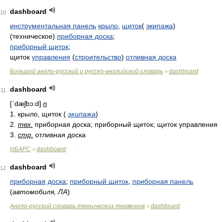
dashboard
10
инструментальная панель
крыло
,
щиток
(
экипажа
)
(техническое)
приборная доска
;
приборный щиток
;
щиток
управления
(
строительство
)
отливная доска
Большой англо-русский и русско-английский словарь
dashboard
>
dashboard
11
[ʹdæʃbɔ:d]
n
1. крыло, щиток (
экипажа
)
2.
тех.
приборная доска; приборный щиток; щиток управления
3.
стр.
отливная доска
НБАРС
dashboard
>
dashboard
12
приборная
доска
;
приборный щиток
,
приборная панель
(
автомобиля, ЛА
)
Англо-русский словарь технических терминов
dashboard
>