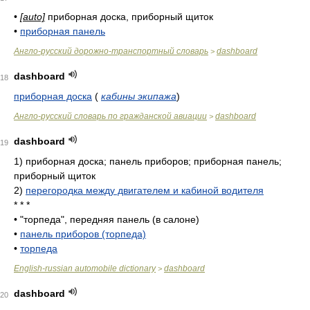
•
[auto]
приборная доска, приборный щиток
•
приборная панель
Англо-русский дорожно-транспортный словарь
dashboard
>
dashboard
18
приборная доска
(
кабины экипажа
)
Англо-русский словарь по гражданской авиации
dashboard
>
dashboard
19
1)
приборная доска; панель приборов; приборная панель;
приборный щиток
2)
перегородка между двигателем и кабиной водителя
* * *
•
"торпеда", передняя панель (в салоне)
•
панель приборов (торпеда)
•
торпеда
English-russian automobile dictionary
dashboard
>
dashboard
20