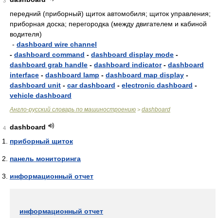
3
передний (приборный) щиток автомобиля; щиток управления;
приборная доска; перегородка (между двигателем и кабиной
водителя)
-
dashboard wire channel
-
dashboard command
-
dashboard display mode
-
dashboard grab handle
-
dashboard indicator
-
dashboard
interface
-
dashboard lamp
-
dashboard map display
-
dashboard unit
-
car dashboard
-
electronic dashboard
-
vehicle dashboard
Англо-русский словарь по машиностроению
dashboard
>
dashboard
4
приборный щиток
панель мониторинга
информационный отчет
информационный отчет