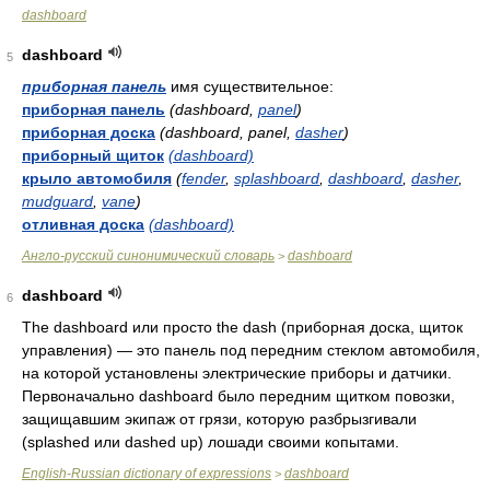
dashboard
dashboard
5
приборная панель
имя существительное:
приборная панель
(dashboard,
panel
)
приборная доска
(dashboard, panel,
dasher
)
приборный щиток
(dashboard)
крыло автомобиля
(
fender
,
splashboard
,
dashboard
,
dasher
,
mudguard
,
vane
)
отливная доска
(dashboard)
Англо-русский синонимический словарь
dashboard
>
dashboard
6
The dashboard или просто the dash (приборная доска, щиток
управления) — это панель под передним стеклом автомобиля,
на которой установлены электрические приборы и датчики.
Первоначально dashboard было передним щитком повозки,
защищавшим экипаж от грязи, которую разбрызгивали
(splashed или dashed up) лошади своими копытами.
English-Russian dictionary of expressions
dashboard
>