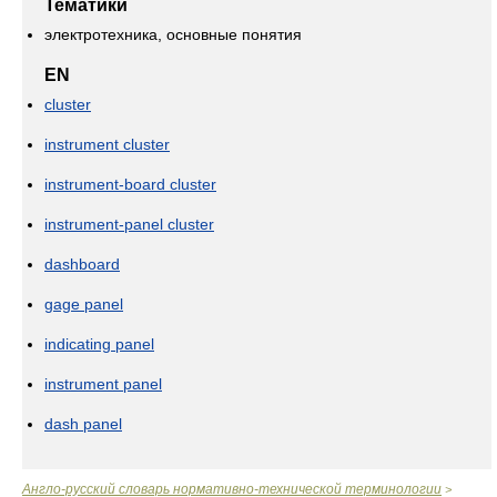
Тематики
электротехника, основные понятия
EN
cluster
instrument cluster
instrument-board cluster
instrument-panel cluster
dashboard
gage panel
indicating panel
instrument panel
dash panel
Англо-русский словарь нормативно-технической терминологии
>