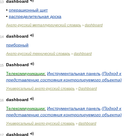
dashboard
13
•
операционный щит
•
распределительная доска
Англо-русский металлургический словарь
dashboard
>
dashboard
14
приборный
Англо-русский технический словарь
dashboard
>
Dashboard
15
Телекоммуникации:
Инструментальная панель
(Подход к
представлению состояния контролируемого объекта)
Универсальный англо-русский словарь
Dashboard
>
dashboard
16
Телекоммуникации:
Инструментальная панель
(Подход к
представлению состояния контролируемого объекта)
Универсальный англо-русский словарь
dashboard
>
dashboard
17