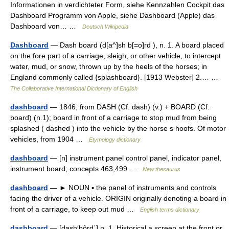
Informationen in verdichteter Form, siehe Kennzahlen Cockpit das
Dashboard Programm von Apple, siehe Dashboard (Apple) das
Dashboard von… …
Deutsch Wikipedia
Dashboard
— Dash board (d[a^]sh b[=o]rd ), n. 1. A board placed
on the fore part of a carriage, sleigh, or other vehicle, to intercept
water, mud, or snow, thrown up by the heels of the horses; in
England commonly called {splashboard}. [1913 Webster] 2.… …
The Collaborative International Dictionary of English
dashboard
— 1846, from DASH (Cf. dash) (v.) + BOARD (Cf.
board) (n.1); board in front of a carriage to stop mud from being
splashed ( dashed ) into the vehicle by the horse s hoofs. Of motor
vehicles, from 1904 …
Etymology dictionary
dashboard
— [n] instrument panel control panel, indicator panel,
instrument board; concepts 463,499 …
New thesaurus
dashboard
— ► NOUN ▪ the panel of instruments and controls
facing the driver of a vehicle. ORIGIN originally denoting a board in
front of a carriage, to keep out mud …
English terms dictionary
dashboard
— [dash′bôrd΄] n. 1. Historical a screen at the front or