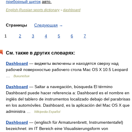
приборный щиток
авто.
English-Russian sports dictionary
dashboard
>
Страницы
Следующая
→
1
2
3
4
5
6
7
См. также в других словарях:
Dashboard
— виджеты включены и находятся сверху над
рабочей поверхностью рабочего стола Mac OS X 10.5 Leopard
…
Википедия
Dashboard
— Saltar a navegación, búsqueda El término
Dashboard puede hacer referencia a: Dashboard es el nombre en
inglés del tablero de instrumentos localizado debajo del parabrisas
en los automóviles. Dashboard, es la aplicación del Mac OS X que
administra …
Wikipedia Español
Dashboard
— (englisch für Armaturenbrett, Instrumententafel)
bezeichnet: im IT Bereich eine Visualisierungsform von