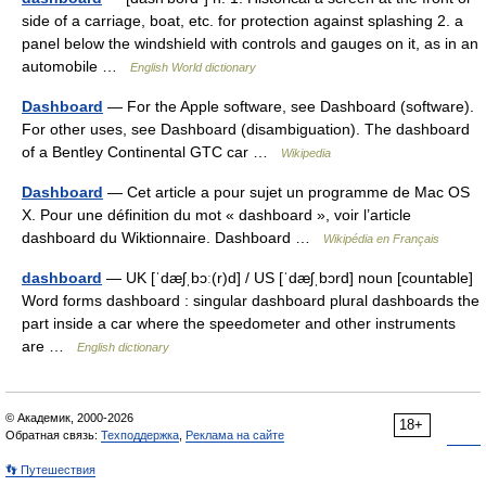
side of a carriage, boat, etc. for protection against splashing 2. a
panel below the windshield with controls and gauges on it, as in an
automobile …
English World dictionary
Dashboard
— For the Apple software, see Dashboard (software).
For other uses, see Dashboard (disambiguation). The dashboard
of a Bentley Continental GTC car …
Wikipedia
Dashboard
— Cet article a pour sujet un programme de Mac OS
X. Pour une définition du mot « dashboard », voir l’article
dashboard du Wiktionnaire. Dashboard …
Wikipédia en Français
dashboard
— UK [ˈdæʃˌbɔː(r)d] / US [ˈdæʃˌbɔrd] noun [countable]
Word forms dashboard : singular dashboard plural dashboards the
part inside a car where the speedometer and other instruments
are …
English dictionary
© Академик, 2000-2026
18+
Обратная связь:
Техподдержка
,
Реклама на сайте
👣 Путешествия