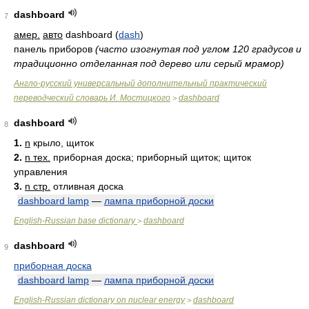
dashboard
7
амер.
авто
dashboard (
dash
)
панель приборов
(часто изогнутая под углом 120 градусов и
традиционно отделанная под дерево или серый мрамор)
Англо-русский универсальный дополнительный практический
переводческий словарь И. Мостицкого
dashboard
>
dashboard
8
1.
n
крыло, щиток
2.
n тех.
приборная доска; приборный щиток; щиток
управления
3.
n стр.
отливная доска
dashboard lamp
—
лампа приборной доски
English-Russian base dictionary
dashboard
>
dashboard
9
приборная доска
dashboard lamp
—
лампа приборной доски
English-Russian dictionary on nuclear energy
dashboard
>