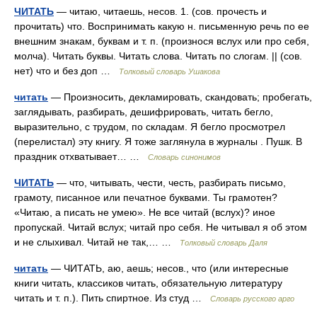
ЧИТАТЬ
— читаю, читаешь, несов. 1. (сов. прочесть и
прочитать) что. Воспринимать какую н. письменную речь по ее
внешним знакам, буквам и т. п. (произнося вслух или про себя,
молча). Читать буквы. Читать слова. Читать по слогам. || (сов.
нет) что и без доп …
Толковый словарь Ушакова
читать
— Произносить, декламировать, скандовать; пробегать,
заглядывать, разбирать, дешифрировать, читать бегло,
выразительно, с трудом, по складам. Я бегло просмотрел
(перелистал) эту книгу. Я тоже заглянула в журналы . Пушк. В
праздник отхватывает… …
Словарь синонимов
ЧИТАТЬ
— что, читывать, чести, честь, разбирать письмо,
грамоту, писанное или печатное буквами. Ты грамотен?
«Читаю, а писать не умею». Не все читай (вслух)? иное
пропускай. Читай вслух; читай про себя. Не читывал я об этом
и не слыхивал. Читай не так,… …
Толковый словарь Даля
читать
— ЧИТАТЬ, аю, аешь; несов., что (или интересные
книги читать, классиков читать, обязательную литературу
читать и т. п.). Пить спиртное. Из студ …
Словарь русского арго