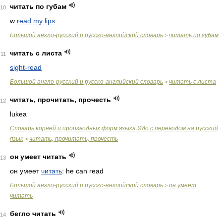
читать по губам
10
w
read my lips
Большой англо-русский и русско-английский словарь
читать по губам
>
читать с листа
11
sight-read
Большой англо-русский и русско-английский словарь
читать с листа
>
читать, прочитать, прочесть
12
lukea
Словарь корней и производных форм языка Идо с переводом на русский
язык
читать, прочитать, прочесть
>
он умеет читать
13
он умеет
читать
: he can read
Большой англо-русский и русско-английский словарь
он умеет
>
читать
бегло читать
14