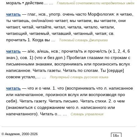
мораль • действие… …
Глагольной сочетаемости непредметных имён
читать
— глаг., нсв., употр. очень часто Морфология: я читаю,
ты читаешь, он/она/оно читает, мы читаем, вы читаете, они
читают, читай, читайте, читал, читала, читало, читали,
читающий, читаемый, читавший, читанный, читая; св.
прочитать 1. Когда вы …
Толковый словарь Дмитриева
читать
— а/ю, а/ешь, нсв.; прочита/ть и проче/сть (к 1, 2, 4, 6
знач.), сов. 1) (что и без доп.) Пробегая глазами по строкам с
письменными знаками, воспринимать или произносить вслух
написанное. Читать газеты. Читать по слогам. Ты [сердце]
совсем устало,… …
Популярный словарь русского языка
читать
— что и о чем. 1. что (воспринимать что л. написанное
или напечатанное, произнося вслух или воспроизводя про
себя). Читать газету. Читать письмо. Читать стихи. 2. о чем
(знакомиться с содержанием чего л. написанного или
напечатанного). Читать о… …
Словарь управления
© Академик, 2000-2026
18+