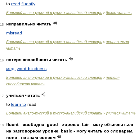
to
read
fluently
Большой англо-русский и русско-английский словарь
бегло читать
>
неправильно читать
15
misread
Большой англо-русский и русско-английский словарь
неправильно
>
читать
потеря способности читать
16
мед.
word-blindness
Большой англо-русский и русско-английский словарь
потеря
>
способности читать
учиться читать
17
to
learn to
read
Большой англо-русский и русско-английский словарь
учиться читать
>
fluent - свободно, good - хорошо, fair - могу объясниться
18
на разговорном уровне, basic - могу читать со словарем,
none - не знаю совсем