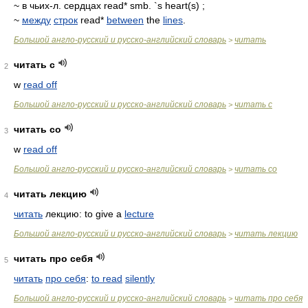
~ в чьих-л. сердцах read* smb. `s heart(s) ;
~
между
строк
read*
between
the
lines
.
Большой англо-русский и русско-английский словарь
читать
>
читать с
2
w
read off
Большой англо-русский и русско-английский словарь
читать с
>
читать со
3
w
read off
Большой англо-русский и русско-английский словарь
читать со
>
читать лекцию
4
читать
лекцию: to give a
lecture
Большой англо-русский и русско-английский словарь
читать лекцию
>
читать про себя
5
читать
про себя
:
to read
silently
Большой англо-русский и русско-английский словарь
читать про себя
>