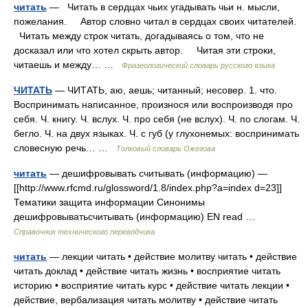
читать
— Читать в сердцах чьих угадывать чьи н. мысли,
пожелания. Автор словно читал в сердцах своих читателей.
Читать между строк читать, догадываясь о том, что не
досказал или что хотел скрыть автор. Читая эти строки,
читаешь и между… …
Фразеологический словарь русского языка
ЧИТАТЬ
— ЧИТАТЬ, аю, аешь; читанный; несовер. 1. что.
Воспринимать написанное, произнося или воспроизводя про
себя. Ч. книгу. Ч. вслух. Ч. про себя (не вслух). Ч. по слогам. Ч.
бегло. Ч. на двух языках. Ч. с губ (у глухонемых: воспринимать
словесную речь… …
Толковый словарь Ожегова
читать
— дешифровывать считывать (информацию) —
[[http://www.rfcmd.ru/glossword/1.8/index.php?a=index d=23]]
Тематики защита информации Синонимы
дешифровыватьсчитывать (информацию) EN read …
Справочник технического переводчика
читать
— лекции читать • действие молитву читать • действие
читать доклад • действие читать жизнь • восприятие читать
историю • восприятие читать курс • действие читать лекции •
действие, вербализация читать молитву • действие читать