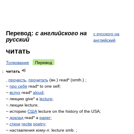
Перевод:
с английского на
с русского на
русский
английский
читать
Толкование
Перевод
читать
1
,
прочесть
,
прочитать
(вн.) read* (smth.) ;
~
про себя
read* to one self;
~
вслух
read*
aloud
;
~ лекцию give* a
lecture
;
~ лекции lecture;
~ историю
США
lecture on the history of the USA;
~
доклад
read* a
paper
;
~
стихи
recite
poetry
;
~ наставления кому-л. lecture smb. ;