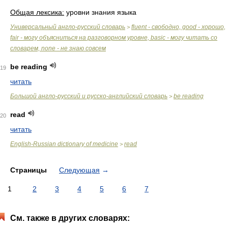
Общая лексика:
уровни знания языка
Универсальный англо-русский словарь
fluent - свободно, good - хорошо,
>
fair - могу объясниться на разговорном уровне, basic - могу читать со
словарем, none - не знаю совсем
be reading
19
читать
Большой англо-русский и русско-английский словарь
be reading
>
read
20
читать
English-Russian dictionary of medicine
read
>
Страницы
Следующая
→
1
2
3
4
5
6
7
См. также в других словарях: