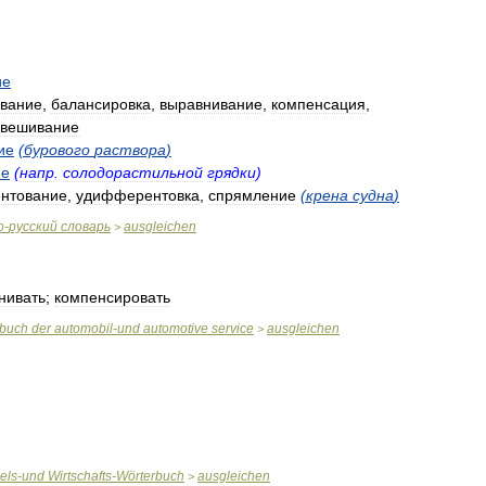
ие
вание
,
балансировка
,
выравнивание
,
компенсация
,
овешивание
ие
(
бурового
раствора
)
ие
(
напр
.
солодорастильной
грядки
)
нтование
,
удифферентовка
,
спрямление
(
крена
судна
)
о
-
русский
словарь
ausgleichen
>
нивать
;
компенсировать
rbuch
der
automobil
-
und
automotive
service
ausgleichen
>
els
-
und
Wirtschafts
-
Wörterbuch
ausgleichen
>