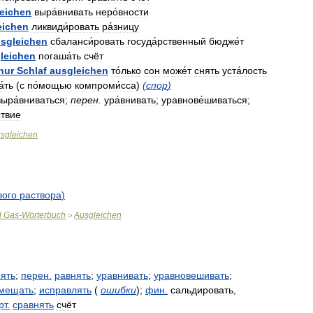
eichen
выра́внивать
неро́вности
eichen
ликвиди́ровать
ра́зницу
sgleichen
сбаланси́ровать
госуда́рственный
бюдже́т
leichen
погаша́ть
счёт
nur
Schlaf
ausgleichen
то́лько
сон
може́т
снять
уста́лость
́ть
(
с
по́мощью
компроми́сса
)
(
спор
)
выра́вниваться
;
перен
.
ура́внивать
;
уравнове́шиваться
;
ствие
sgleichen
вого
раствора
)
d
Gas
-
Wörterbuch
Ausgleichen
>
ять
;
перен
.
равнять
;
уравнивать
;
уравновешивать
;
мещать
;
исправлять
(
ошибки
)
;
фин
.
сальдировать
,
рт
.
сравнять
счёт