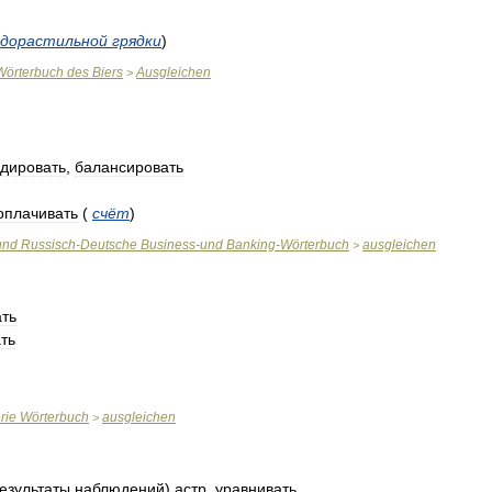
одорастильной
грядки
)
Wörterbuch
des
Biers
Ausgleichen
>
дировать
,
балансировать
оплачивать
(
счёт
)
und
Russisch
-
Deutsche
Business
-
und
Banking
-
Wörterbuch
ausgleichen
>
ть
ть
erie
Wörterbuch
ausgleichen
>
езультаты
наблюдений
)
астр
.
уравнивать