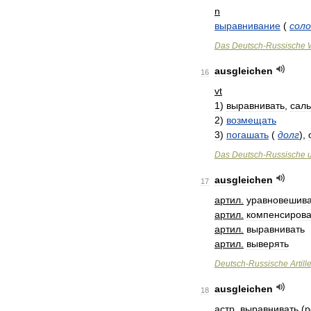
n
выравнивание
(
сол
Das
Deutsch
-
Russische
ausgleichen
16
vt
1
)
выравнивать
,
саль
2
)
возмещать
3
)
погашать
(
долг
)
,
Das
Deutsch
-
Russische
ausgleichen
17
артил
.
уравновешива
артил
.
компенсирова
артил
.
выравнивать
артил
.
выверять
Deutsch
-
Russische
Artill
ausgleichen
18
астр
.
выравнивать
(
р