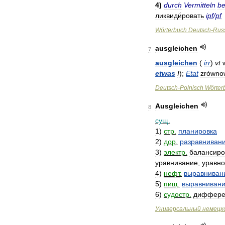
4
)
durch
Vermitteln
be
ликвиди́ровать
ipf
/
pf
Wörterbuch
Deutsch
-
Rus
ausgleichen
7
ausgleichen
(
irr
)
v
t
etwas
I
);
Etat
zrówno
Deutsch
-
Polnisch
Wörter
Ausgleichen
8
сущ
.
1
)
стр
.
планировка
2
)
дор
.
разравниван
3
)
электр
.
балансиро
уравнивание
,
уравн
4
)
нефт
.
выравниван
5
)
пищ
.
выравниван
6
)
судостр
.
диффере
Универсальный
немецк