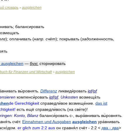
кий
словарь
ausgleichen
>
нивать
;
балансировать
возмещать
олг
)
;
оплачивать
(
напр
.
счёт
)
;
покрывать
(
задолженность
,
рять
ausgleichen
—
бухг
.
сторнировать
rbuch
für
Finanzen
und
Wirtschaft
ausgleichen
>
а́внивать
вы́ровнять
.
Differenz
ликвиди́ровать
ipf
/
pf
ensieren
компенси́ровать
ipf
/
pf
.
Unkosten
возмеща́ть
chen
de
Gerechtigkeit
справедли́вое
возмеще́ние
.
das
ist
htigkeit
!
есть
ещё
справедли́вость
(
на
све́те
)!
ringen:
Konto
,
Bilanz
баланси́ровать
с
-,
выра́внивать
вы́ровнять
.
вня́ть
счёт
.
Einnahmen
und
Ausgaben
ausgleichen
ура́внивать
асхо́дом
.
er
glich
zum
2:2
aus
он
сравня́л
счёт
-
2:2
<
два
-
два
>