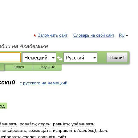
Запомнить сайт
Словарь на свой сайт
RU
едии на Академике
Найти!
Книги
Игры ⚽
сский
с русского на немецкий
од
́внивать
,
ровня́ть
;
перен
.
равня́ть
;
ура́внивать
;
пенси́ровать
,
возмеща́ть
;
исправля́ть
(
оши́бки
)
;
фин
.
нси́ровать
;
спорт
.
сравня́ть
счёт