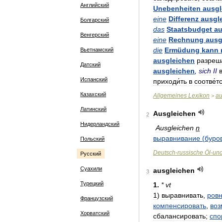
Английский
Unebenheiten
ausgl
eine
Differenz
ausgl
Болгарский
das
Staatsbudget
au
Венгерский
eine
Rechnung
ausg
die
Ermüdung
kann
Вьетнамский
ausgleichen
разреша
Датский
ausgleichen
,
sich
II
Испанский
приходи́ть
в
соотве́т
Казахский
Allgemeines
Lexikon
au
>
Латинский
Ausgleichen
2
Нидерландский
Ausgleichen
n
выравнивание
(
буро
Польский
Deutsch
-
russische
Öl
-
un
Русский
Суахили
ausgleichen
3
Турецкий
1
.
*
vt
1
)
выравнивать
,
ровн
Французский
компенсировать
,
воз
Хорватский
сбалансировать
;
спо