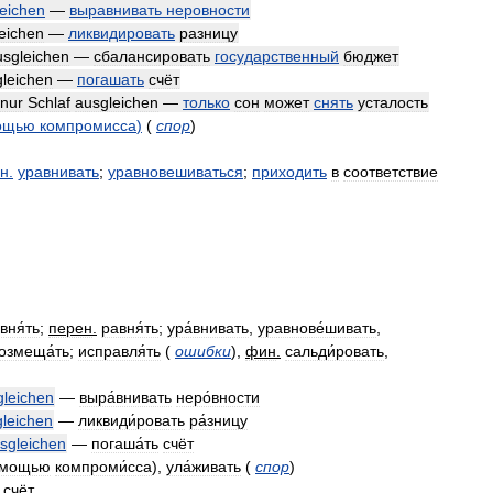
eichen
—
выравнивать
неровности
eichen
—
ликвидировать
разницу
usgleichen
—
сбалансировать
государственный
бюджет
leichen
—
погашать
счёт
nur
Schlaf
ausgleichen
—
только
сон
может
снять
усталость
ощью
компромисса
)
(
спор
)
н
.
уравнивать
;
уравновешиваться
;
приходить
в
соответствие
вня́ть
;
перен
.
равня́ть
;
ура́внивать
,
уравнове́шивать
,
озмеща́ть
;
исправля́ть
(
ошибки
),
фин
.
сальди́ровать
,
gleichen
—
выра́внивать
неро́вности
gleichen
—
ликвиди́ровать
ра́зницу
sgleichen
—
погаша́ть
счёт
́мощью
компроми́сса
),
ула́живать
(
спор
)
счёт