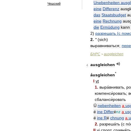
Unebenheiten
ausgl
Чешский
eine
Differenz
ausgl
das
Staatsbudget
a
eine
Rechnung
ausg
die
Ermüdung
kann
2
)
разрешать
(
с
пом
2
.
*
(
sich
)
выравниваться
;
пере
БНРС
ausgleichen
>
ausgleichen
4
*
áusgleichen
I
vt
1
.
выра́внивать
,
ро
компенси́ровать
;
в
сбаланси́ровать
Ú
nebenheiten
a
us
é
ine
Differ
é
nz
a
us
é
ine
R
é
chnung
a
u
2
.
разреша́ть
(
с
по
II
vi
спорт
.
сравня́ть