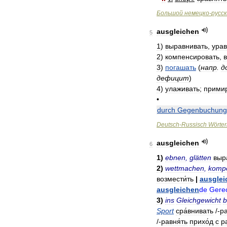
Большой
немецко
-
русс
ausgleichen
5
1
)
выравнивать
,
урав
2
)
компенсировать
,
3
)
погашать
(
напр
.
д
дефицит
)
4
)
улаживать
;
прими
•
durch
Gegenbuchung
Deutsch
-
Russisch
Wörte
ausgleichen
6
1
)
ebnen
,
glätten
выр
2
)
wettmachen
,
komp
возмести́ть
|
ausglei
ausgleichen
de
Gerec
3
)
ins
Gleichgewicht
b
Sport
сра́внивать
/-
ра
/-
равня́ть
прихо́д
с
р