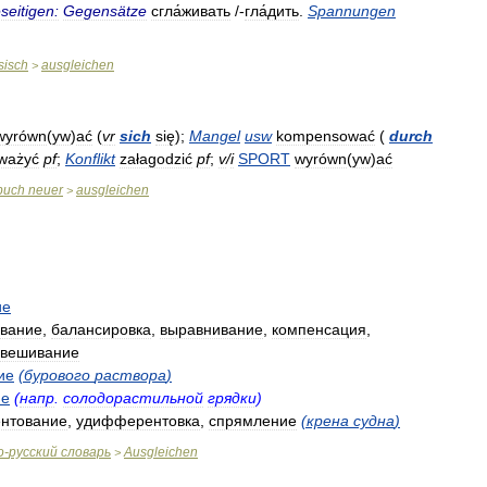
seitigen:
Gegensätze
сгла́живать
/-
гла́дить
.
Spannungen
sisch
ausgleichen
>
wyrówn
(
yw
)
ać
(
v
r
sich
się
);
Mangel
usw
kompensować
(
durch
ważyć
pf
;
Konflikt
załagodzić
pf
;
v
/
i
SPORT
wyrówn
(
yw
)
ać
buch
neuer
ausgleichen
>
ие
вание
,
балансировка
,
выравнивание
,
компенсация
,
овешивание
ие
(
бурового
раствора
)
ие
(
напр
.
солодорастильной
грядки
)
нтование
,
удифферентовка
,
спрямление
(
крена
судна
)
о
-
русский
словарь
Ausgleichen
>