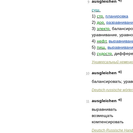
ausgleichen
9
сущ
.
1
)
стр
.
планировка
2
)
дор
.
разравниван
3
)
электр
.
балансиро
уравнивание
,
уравн
4
)
нефт
.
выравниван
5
)
пищ
.
выравниван
6
)
судостр
.
диффере
Универсальный
немецк
ausgleichen
10
балансировать
;
урав
Deutsch
-
russische
wörte
ausgleichen
11
выравнивать
возмещать
компенсировать
Deutsch
-
Russische
Hand