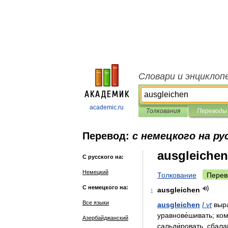
Словари и энциклоп
academic.ru
Толкования
Переводы
Перевод:
с немецкого на ру
ausgleichen
С русского на:
Немецкий
Толкование
Перев
С немецкого на:
ausgleichen
1
Все языки
ausgleichen
I
vt
выра
уравнове́шивать
;
ком
Азербайджанский
сальди́ровать
,
сбала