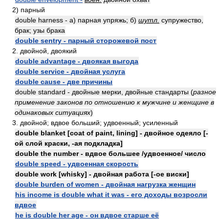
2) парный
double harness - а) парная упряжь; б)
шутл.
супружество,
брак; узы брака
double sentry - парный сторожевой пост
2. двойной, двоякий
double advantage - двоякая выгода
double service - двойная услуга
double cause - две причины
double standard - двойные мерки, двойные стандарты (
разное
применение законов по отношению к мужчине и женщине в
одинаковых ситуациях
)
3. двойной; вдвое больший; удвоенный; усиленный
double blanket [coat of paint, lining] - двойное одеяло [-
ой слой краски, -ая подкладка]
double the number - вдвое большее /удвоенное/ число
double speed - удвоенная скорость
double work [whisky] - двойная работа [-ое виски]
double burden of women - двойная нагрузка женщин
his income is double what it was - его доходы возросли
вдвое
he is double her age - он вдвое старше её