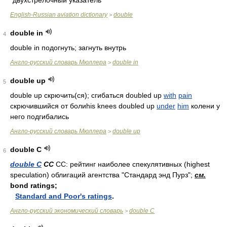
двухстрелочный указатель
English-Russian aviation dictionary
double
>
double in
4
double in подогнуть; загнуть внутрь
Англо-русский словарь Мюллера
double in
>
double up
5
double up скрючить(ся); сгибаться doubled up
with
pain
скрючившийся от болиhis knees doubled up
under
him
колени у
него подгибались
Англо-русский словарь Мюллера
double up
>
double С
6
double С
CC
CC: рейтинг наиболее спекулятивных (highest
speculation) облигаций агентства "Стандард энд Пурз";
см.
bond ratings;
Standard and Poor's ratings
.
Англо-русский экономический словарь
double С
>