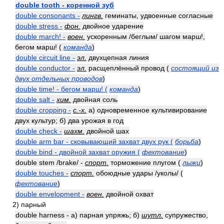
double tooth - коренной зуб
double consonants -
лингв.
геминаты, удвоенные согласные
double stress -
фон.
двойное ударение
double march! -
воен.
ускоренным /беглым/ шагом марш!,
бегом марш! (
команда
)
double circuit line -
эл.
двухцепная линия
double conductor -
эл.
расщеплённый провод (
состоящий из
двух отдельных проводов
)
double time! - бегом марш! (
команда
)
double salt -
хим.
двойная соль
double cropping -
с.-х.
а) одновременное культивирование
двух культур; б) два урожая в год
double check -
шахм.
двойной шах
double arm bar - сковывающий захват двух рук (
борьба
)
double bind - двойной захват оружия (
фехтование
)
double stem /brake/ -
спорт.
торможение плугом (
лыжи
)
double touches -
спорт.
обоюдные удары /уколы/ (
фехтование
)
double envelopment -
воен.
двойной охват
2) парный
double harness - а) парная упряжь; б)
шутл.
супружество,