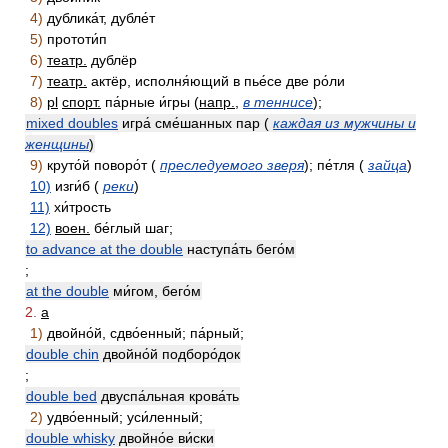
4)
дублика́т, дубле́т
5)
прототи́п
6)
театр.
дублёр
7)
театр.
актёр, исполня́ющий в пье́се две ро́ли
8)
pl
спорт.
па́рные и́гры (
напр.
,
в теннисе
);
mixed doubles
игра́ сме́шанных пар (
каждая из мужчины и
женщины
)
9)
круто́й поворо́т (
преследуемого зверя
); пе́тля (
зайца
)
10)
изги́б (
реки
)
11)
хи́трость
12)
воен.
бе́глый шаг;
to advance at the double
наступа́ть бего́м
;
at the double
ми́гом, бего́м
2.
a
1)
двойно́й, сдво́енный; па́рный;
double chin
двойно́й подборо́док
;
double bed
двуспа́льная крова́ть
2)
удво́енный; уси́ленный;
double whisky
двойно́е ви́ски