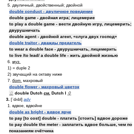
5. двуличный, двойственный; двойной
double conduct - двуличное поведение
double game - двойная игра; лицемерие
to play a double game - вести двойную игру, лицемерить;
двурушничать
double agent - двойной агент, «слуга двух господ»
double traitor - дважды предатель
to wear a double face - двурушничать, лицемерить
to live /to lead/ a double life - жить двойной жизнью
6.
муз.
1) = duple 2
2) звучащий на октаву ниже
7.
бот.
махровый
double flower - махровый цветок
♢
double Dutch
см.
Dutch I
♢
3.
[ʹdʌbl]
adv
1. вдвое, вдвойне
double as bright - вдвое ярче
to pay [to cost] double - платить [стоить] вдвое дороже
to pay double the meter - заплатить вдвое больше, чем по
показаниям счётчика