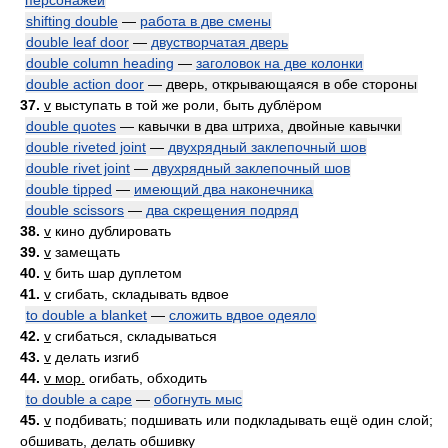
персонажей
shifting double
—
работа в две смены
double leaf door
—
двустворчатая дверь
double column heading
—
заголовок на две колонки
double action door
— дверь, открывающаяся в обе стороны
37.
v
выступать в той же роли, быть дублёром
double quotes
— кавычки в два штриха, двойные кавычки
double riveted joint
—
двухрядный заклепочный шов
double rivet joint
—
двухрядный заклепочный шов
double tipped
—
имеющий два наконечника
double scissors
—
два скрещения подряд
38.
v
кино дублировать
39.
v
замещать
40.
v
бить шар дуплетом
41.
v
сгибать, складывать вдвое
to double a blanket
—
сложить вдвое одеяло
42.
v
сгибаться, складываться
43.
v
делать изгиб
44.
v мор.
огибать, обходить
to double a cape
—
обогнуть мыс
45.
v
подбивать; подшивать или подкладывать ещё один слой;
обшивать, делать обшивку