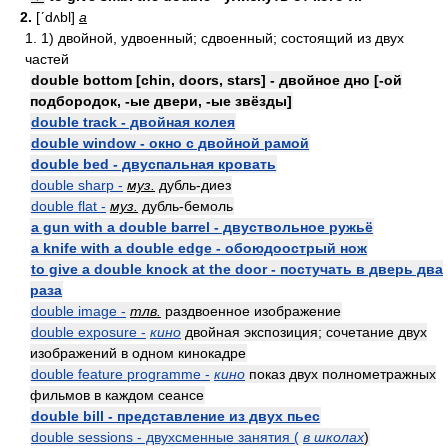
2.
[ʹdʌbl]
a
1. 1) двойной, удвоенный; сдвоенный; состоящий из двух
частей
double bottom [chin, doors, stars] - двойное дно [-ой
подбородок, -ые двери, -ые звёзды]
double track - двойная колея
double window - окно с двойной рамой
double bed - двуспальная кровать
double sharp -
муз.
дубль-диез
double flat -
муз.
дубль-бемоль
a gun with a double barrel - двуствольное ружьё
a knife with a double edge - обоюдоострый нож
to give a double knock at the door - постучать в дверь два
раза
double image -
тлв.
раздвоенное изображение
double exposure -
кино
двойная экспозиция; сочетание двух
изображений в одном кинокадре
double feature programme -
кино
показ двух полнометражных
фильмов в каждом сеансе
double bill - представление из двух пьес
double sessions - двухсменные занятия (
в школах
)