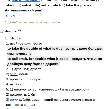
15.
substitute (verb)
act for; fill in for; perform the duty of;
stand in; substitute; substitute for; take the place of
Антонимический ряд:
single
English-Russian base dictionary
double
>
double
11
1.
[ʹdʌbl]
n
1. двойное количество
to take the double of what is due - взять вдвое больше,
чем положено
to sell smth. for double what it costs - продать что-л. за
двойную цену /вдвое дороже/
2. 1) дубликат; дублет
2)
уст.
копия
3. прототип, прообраз
4. двойник
5. 1)
театр.
актёр, исполняющий в пьесе две роли
2)
театр.
дублёр
3)
кино
дублёр, заменяющий основного исполнителя в
некоторых сценах