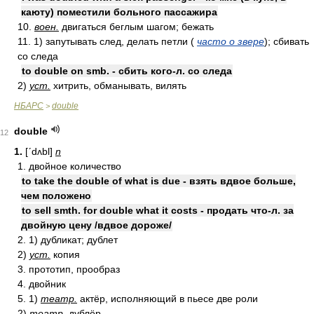
каюту) поместили больного пассажира
10.
воен.
двигаться беглым шагом; бежать
11. 1) запутывать след, делать петли (
часто о звере
); сбивать
со следа
to double on smb. - сбить кого-л. со следа
2)
уст.
хитрить, обманывать, вилять
НБАРС
double
>
double
12
1.
[ʹdʌbl]
n
1. двойное количество
to take the double of what is due - взять вдвое больше,
чем положено
to sell smth. for double what it costs - продать что-л. за
двойную цену /вдвое дороже/
2. 1) дубликат; дублет
2)
уст.
копия
3. прототип, прообраз
4. двойник
5. 1)
театр.
актёр, исполняющий в пьесе две роли
2)
театр.
дублёр