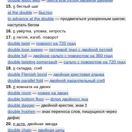
double width web
—
лента или рулон двойной ширины
15.
n
беглый шаг
at the double
—
быстро
to advance at the double
— продвигаться ускоренным шагом;
наступать бегом
16.
n
увёртка, уловка, хитрость
17.
n
петля, изгиб, поворот
double twist
—
поворот на 720 град
double loop sweep
—
петлевой трал с двойной петлей
double full
—
двойное сальто с поворотом на 360 град
double twisting somersault
—
сальто с поворотом на 720 град
18.
n
складка; сгиб
double Flemish bond
—
двойная крестовая кладка
double parallel fold
—
двойной параллельный сгиб
19.
n
комната на двоих
double room
—
номер на двоих
double bottom floor
—
флор двойного дна
double dagger
— двойной крестик, знак ‡
double hyphen
— знак переноса слов, пишущихся через
дефис
20.
n астр.
двойная звезда
double chain
—
двойная цепь