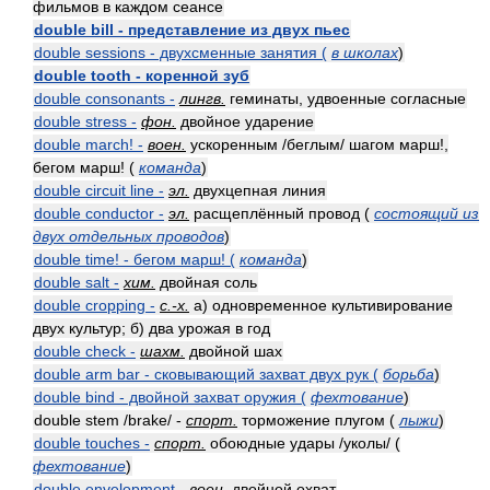
фильмов в каждом сеансе
double bill - представление из двух пьес
double sessions - двухсменные занятия (
в школах
)
double tooth - коренной зуб
double consonants -
лингв.
геминаты, удвоенные согласные
double stress -
фон.
двойное ударение
double march! -
воен.
ускоренным /беглым/ шагом марш!,
бегом марш! (
команда
)
double circuit line -
эл.
двухцепная линия
double conductor -
эл.
расщеплённый провод (
состоящий из
двух отдельных проводов
)
double time! - бегом марш! (
команда
)
double salt -
хим.
двойная соль
double cropping -
с.-х.
а) одновременное культивирование
двух культур; б) два урожая в год
double check -
шахм.
двойной шах
double arm bar - сковывающий захват двух рук (
борьба
)
double bind - двойной захват оружия (
фехтование
)
double stem /brake/ -
спорт.
торможение плугом (
лыжи
)
double touches -
спорт.
обоюдные удары /уколы/ (
фехтование
)
double envelopment -
воен.
двойной охват