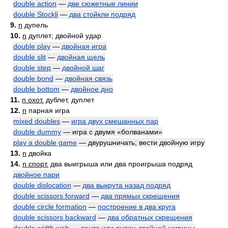
double action
—
две сюжетные линии
double Stockli
—
два стойкли подряд
9.
n
дупель
10.
n
дуплет; двойной удар
double play
—
двойная игра
double slit
—
двойная щель
double step
—
двойной шаг
double bond
—
двойная связь
double bottom
—
двойное дно
11.
n охот.
дублет, дуплет
12.
n
парная игра
mixed doubles
—
игра двух смешанных пар
double dummy
— игра с двумя «болванами»
play a double game
— двурушничать; вести двойную игру
13.
n
двойка
14.
n спорт.
два выигрыша или два проигрыша подряд
двойное пари
double dislocation
—
два выкрута назад подряд
double scissors forward
—
два прямых скрещения
double circle formation
—
построение в два круга
double scissors backward
—
два обратных скрещения