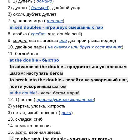
6. 1) дупель (
домино
)
2) дуплет (
бильярд
); двойной удар
3)
охот.
дублет, дуплет
7.
pl
парная игра (
теннис
)
mixed doubles - игра двух смешанных пар
8. двойка (
гребля
;
тж.
double scull)
9.
спорт.
два выигрыша
или
два проигрыша подряд
10. двойное пари (
на скачках или других состязаниях
)
11. беглый шаг
at the double - быстро
to advance at the double - продвигаться ускоренным
шагом; наступать бегом
to break into the double - перейти на ускоренный шаг,
пойти ускоренным шагом
at the double! -
воен.
бегом марш!
12. 1) петля (
преследуемого животного
)
2) увёртка, уловка, хитрость
3) петля, изгиб, поворот (
реки
)
13. складка; сгиб
14. комната на двоих
15.
астр.
двойная звезда
♢
to give smb. the double - улизнуть от кого-л.