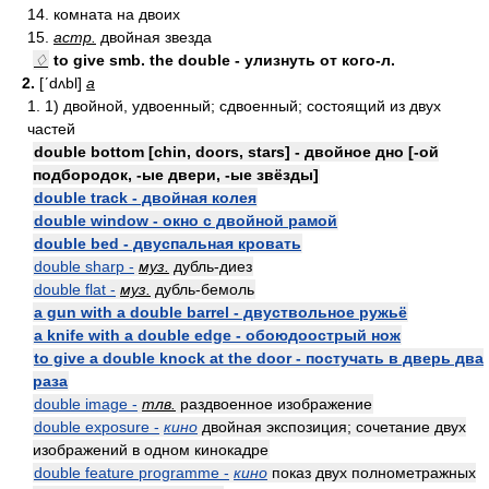
14. комната на двоих
15.
астр.
двойная звезда
♢
to give smb. the double - улизнуть от кого-л.
2.
[ʹdʌbl]
a
1. 1) двойной, удвоенный; сдвоенный; состоящий из двух
частей
double bottom [chin, doors, stars] - двойное дно [-ой
подбородок, -ые двери, -ые звёзды]
double track - двойная колея
double window - окно с двойной рамой
double bed - двуспальная кровать
double sharp -
муз.
дубль-диез
double flat -
муз.
дубль-бемоль
a gun with a double barrel - двуствольное ружьё
a knife with a double edge - обоюдоострый нож
to give a double knock at the door - постучать в дверь два
раза
double image -
тлв.
раздвоенное изображение
double exposure -
кино
двойная экспозиция; сочетание двух
изображений в одном кинокадре
double feature programme -
кино
показ двух полнометражных