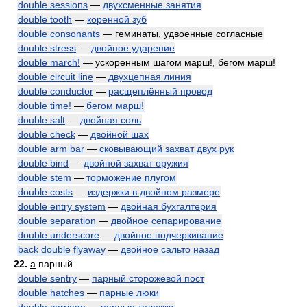
double sessions
—
двухсменные занятия
double tooth
—
коренной зуб
double consonants
— геминаты, удвоенные согласные
double stress
—
двойное ударение
double march!
— ускоренным шагом марш!, бегом марш!
double circuit line
—
двухцепная линия
double conductor
—
расщеплённый провод
double time!
—
бегом марш!
double salt
—
двойная соль
double check
—
двойной шах
double arm bar
—
сковывающий захват двух рук
double bind
—
двойной захват оружия
double stem
—
торможение плугом
double costs
—
издержки в двойном размере
double entry system
—
двойная бухгалтерия
double separation
—
двойное сепарирование
double underscore
—
двойное подчеркивание
back double flyaway
—
двойное сальто назад
22.
a
парный
double sentry
—
парный сторожевой пост
double hatches
—
парные люки