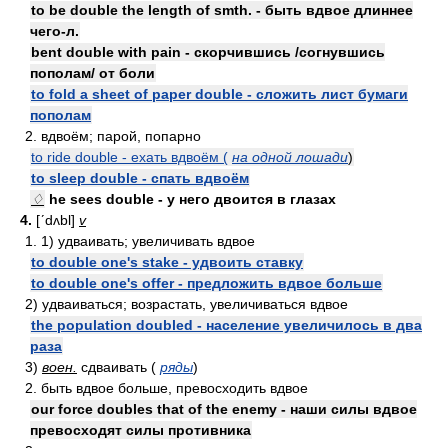
to be double the length of smth. - быть вдвое длиннее
чего-л.
bent double with pain - скорчившись /согнувшись
пополам/ от боли
to fold a sheet of paper double - сложить лист бумаги
пополам
2. вдвоём; парой, попарно
to ride double - ехать вдвоём (
на одной лошади
)
to sleep double - спать вдвоём
♢
he sees double - у него двоится в глазах
4.
[ʹdʌbl]
v
1. 1) удваивать; увеличивать вдвое
to double one's stake - удвоить ставку
to double one's offer - предложить вдвое больше
2) удваиваться; возрастать, увеличиваться вдвое
the population doubled - население увеличилось в два
раза
3)
воен.
сдваивать (
ряды
)
2. быть вдвое больше, превосходить вдвое
our force doubles that of the enemy - наши силы вдвое
превосходят силы противника