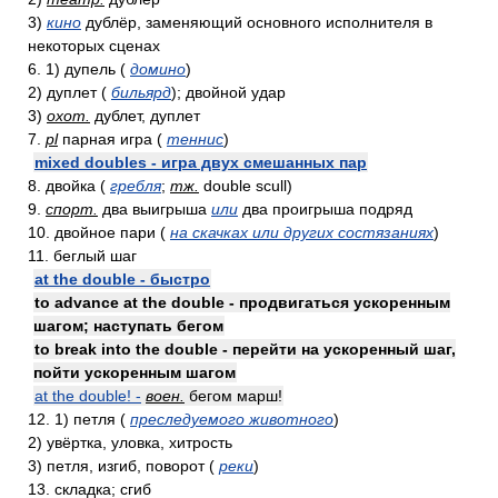
3)
кино
дублёр, заменяющий основного исполнителя в
некоторых сценах
6. 1) дупель (
домино
)
2) дуплет (
бильярд
); двойной удар
3)
охот.
дублет, дуплет
7.
pl
парная игра (
теннис
)
mixed doubles - игра двух смешанных пар
8. двойка (
гребля
;
тж.
double scull)
9.
спорт.
два выигрыша
или
два проигрыша подряд
10. двойное пари (
на скачках или других состязаниях
)
11. беглый шаг
at the double - быстро
to advance at the double - продвигаться ускоренным
шагом; наступать бегом
to break into the double - перейти на ускоренный шаг,
пойти ускоренным шагом
at the double! -
воен.
бегом марш!
12. 1) петля (
преследуемого животного
)
2) увёртка, уловка, хитрость
3) петля, изгиб, поворот (
реки
)
13. складка; сгиб