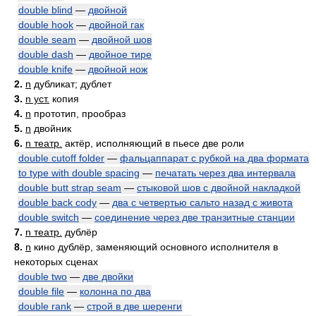
double blind
—
двойной
double hook
—
двойной гак
double seam
—
двойной шов
double dash
—
двойное тире
double knife
—
двойной нож
2.
n
дубликат; дублет
3.
n уст.
копия
4.
n
прототип, прообраз
5.
n
двойник
6.
n театр.
актёр, исполняющий в пьесе две роли
double cutoff folder
—
фальцаппарат с рубкой на два формата
to type with double spacing
—
печатать через два интервала
double butt strap seam
—
стыковой шов с двойной накладкой
double back cody
—
два с четвертью сальто назад с живота
double switch
—
соединение через две транзитные станции
7.
n театр.
дублёр
8.
n
кино дублёр, заменяющий основного исполнителя в
некоторых сценах
double two
—
две двойки
double file
—
колонна по два
double rank
—
строй в две шеренги