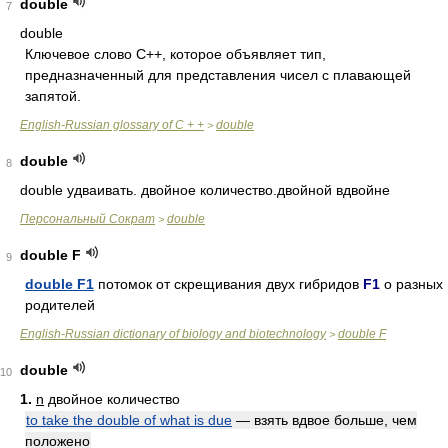
double
7
double
Ключевое слово C++, которое объявляет тип,
предназначенный для представления чисел с плавающей
запятой.
English-Russian glossary of C + +
double
>
double
8
double удваивать. двойное количество.двойной вдвойне
Персональный Сократ
double
>
double F
9
double F1
потомок от скрещивания двух гибридов
F1
о разных
родителей
English-Russian dictionary of biology and biotechnology
double F
>
double
10
1.
n
двойное количество
to take the double of what is due
— взять вдвое больше, чем
положено