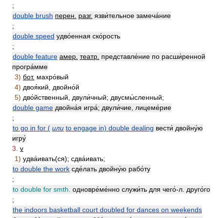
;
double brush
перен.
разг.
язви́тельное замеча́ние
;
double speed
удво́енная ско́рость
;
double feature
амер.
театр.
представле́ние по расши́ренной
програ́мме
3)
бот.
махро́вый
4)
двоя́кий, двойно́й
5)
дво́йственный, двули́чный; двусмы́сленный;
double game
двойна́я игра́; двули́чие, лицеме́рие
;
to go in for (
или
to engage in) double dealing
вести́ двойну́ю
игру́
3.
v
1)
удва́ивать(ся); сдва́ивать;
to double the work
сде́лать двойну́ю рабо́ту
;
to double for smth.
одновре́ме́нно служи́ть для чего́-л. друго́го
;
the indoors basketball court doubled for dances on weekends