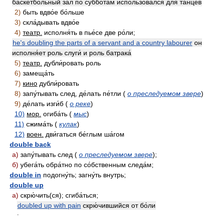
баскетбо́льный зал по суббо́там испо́льзовался для та́нцев
2)
быть вдво́е бо́льше
3)
скла́дывать вдво́е
4)
театр.
исполня́ть в пье́се две ро́ли;
he's doubling the parts of a servant and a country labourer
он
исполня́ет роль слуги́ и роль батрака́
5)
театр.
дубли́ровать роль
6)
замеща́ть
7)
кино
дубли́ровать
8)
запу́тывать след, де́лать пе́тли (
о преследуемом звере
)
9)
де́лать изги́б (
о реке
)
10)
мор.
огиба́ть (
мыс
)
11)
сжима́ть (
кулак
)
12)
воен.
дви́гаться бе́глым ша́гом
double back
а)
запу́тывать след (
о преследуемом звере
);
б)
убега́ть обра́тно по со́бственным следа́м;
double in
подогну́ть; загну́ть внутрь;
double up
а)
скрю́чить(ся); сгиба́ться;
doubled up with pain
скрю́чившийся от бо́ли
;