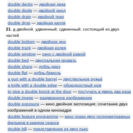
double decks
—
двойная дека
double diode
—
двойной диод
double drain
—
двойной трап
double drop
—
двойная капля
21.
a
двойной, удвоенный; сдвоенный; состоящий из двух
частей
double bottom
—
двойное дно
double track
—
двойная колея
double window
—
окно с двойной рамой
double bed
—
двуспальная кровать
double sharp
—
дубль-диез
double flat
—
дубль-бемоль
a gun with a double barrel
—
двуствольное ружьё
a knife with a double edge
—
обоюдоострый нож
to give a double knock at the door
—
постучать в дверь два раза
double image
—
раздвоенное изображение
double exposure
— кино двойная экспозиция; сочетание двух
изображений в одном кинокадре
double feature programme
—
кино показ двух полнометражных
фильмов в каждом сеансе
double bill
—
представление из двух пьес