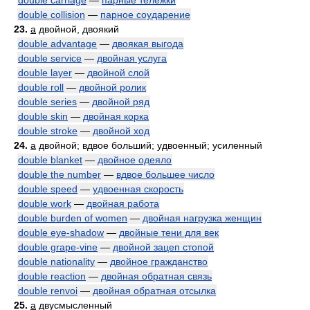
double carriage
—
парные тележки
double collision
—
парное соударение
23.
a
двойной, двоякий
double advantage
—
двоякая выгода
double service
—
двойная услуга
double layer
—
двойной слой
double roll
—
двойной ролик
double series
—
двойной ряд
double skin
—
двойная корка
double stroke
—
двойной ход
24.
a
двойной; вдвое больший; удвоенный; усиленный
double blanket
—
двойное одеяло
double the number
—
вдвое большее число
double speed
—
удвоенная скорость
double work
—
двойная работа
double burden of women
—
двойная нагрузка женщин
double eye-shadow
—
двойные тени для век
double grape-vine
—
двойной зацеп стопой
double nationality
—
двойное гражданство
double reaction
—
двойная обратная связь
double renvoi
—
двойная обратная отсылка
25.
a
двусмысленный