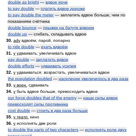
double as bright
—
вдвое ярче
to pay double
—
платить вдвое дороже
to pay double the meter
— заплатить вдвое больше, чем по
показаниям счётчика
double bounce
—
прыжки на батуте вдвоем
double up
— сгибать, складывать вдвое
30.
adv
вдвоём; парой, попарно
to ride double
—
ехать вдвоём
31.
v
удваивать; увеличивать вдвое
pay double
—
заплатить вдвое
double efforts
—
удваивать усилия
32.
v
удваиваться; возрастать, увеличиваться вдвое
the population doubled
—
население увеличилось в два раза
33.
v воен.
сдваивать
34.
v
быть вдвое больше, превосходить вдвое
our force doubles that of the enemy
—
наши силы вдвое
превосходят силы противника
cost double
—
стоить в два раза больше
35.
v театр.
кино
36.
v
исполнять две роли
to double the parts of two characters
—
исполнять роли двух