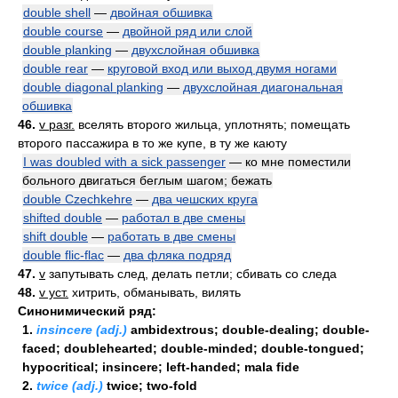
double shell
—
двойная обшивка
double course
—
двойной ряд или слой
double planking
—
двухслойная обшивка
double rear
—
круговой вход или выход двумя ногами
double diagonal planking
—
двухслойная диагональная
обшивка
46.
v разг.
вселять второго жильца, уплотнять; помещать
второго пассажира в то же купе, в ту же каюту
I was doubled with a sick passenger
— ко мне поместили
больного двигаться беглым шагом; бежать
double Czechkehre
—
два чешских круга
shifted double
—
работал в две смены
shift double
—
работать в две смены
double flic-flac
—
два фляка подряд
47.
v
запутывать след, делать петли; сбивать со следа
48.
v уст.
хитрить, обманывать, вилять
Синонимический ряд:
1.
insincere (adj.)
ambidextrous; double-dealing; double-
faced; doublehearted; double-minded; double-tongued;
hypocritical; insincere; left-handed; mala fide
2.
twice (adj.)
twice; two-fold