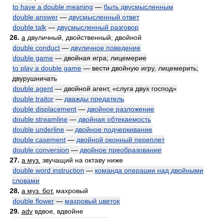
to have a double meaning
—
быть двусмысленным
double answer
—
двусмысленный ответ
double talk
—
двусмысленный разговор
26.
a
двуличный, двойственный; двойной
double conduct
—
двуличное поведение
double game
— двойная игра; лицемерие
to play a double game
— вести двойную игру, лицемерить;
двурушничать
double agent
— двойной агент, «слуга двух господ»
double traitor
—
дважды предатель
double displacement
—
двойное разложение
double streamline
—
двойная обтекаемость
double underline
—
двойное подчеркивание
double casement
—
двойной оконный переплет
double conversion
—
двойное преобразование
27.
a муз.
звучащий на октаву ниже
double word instruction
—
команда операции над двойными
словами
28.
a муз. бот.
махровый
double flower
—
махровый цветок
29.
adv
вдвое, вдвойне