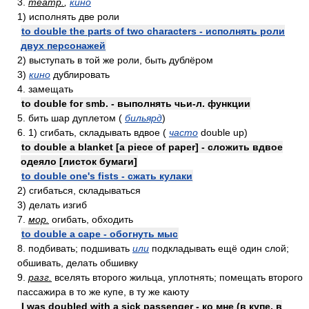
3.
театр.
,
кино
1) исполнять две роли
to double the parts of two characters - исполнять роли
двух персонажей
2) выступать в той же роли, быть дублёром
3)
кино
дублировать
4. замещать
to double for smb. - выполнять чьи-л. функции
5. бить шар дуплетом (
бильярд
)
6. 1) сгибать, складывать вдвое (
часто
double up)
to double a blanket [a piece of paper] - сложить вдвое
одеяло [листок бумаги]
to double one's fists - сжать кулаки
2) сгибаться, складываться
3) делать изгиб
7.
мор.
огибать, обходить
to double a cape - обогнуть мыс
8. подбивать; подшивать
или
подкладывать ещё один слой;
обшивать, делать обшивку
9.
разг.
вселять второго жильца, уплотнять; помещать второго
пассажира в то же купе, в ту же каюту
I was doubled with a sick passenger - ко мне (в купе, в