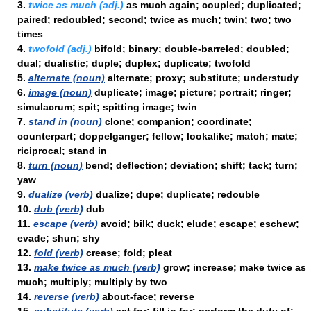
3.
twice as much (adj.)
as much again; coupled; duplicated;
paired; redoubled; second; twice as much; twin; two; two
times
4.
twofold (adj.)
bifold; binary; double-barreled; doubled;
dual; dualistic; duple; duplex; duplicate; twofold
5.
alternate (noun)
alternate; proxy; substitute; understudy
6.
image (noun)
duplicate; image; picture; portrait; ringer;
simulacrum; spit; spitting image; twin
7.
stand in (noun)
clone; companion; coordinate;
counterpart; doppelganger; fellow; lookalike; match; mate;
riciprocal; stand in
8.
turn (noun)
bend; deflection; deviation; shift; tack; turn;
yaw
9.
dualize (verb)
dualize; dupe; duplicate; redouble
10.
dub (verb)
dub
11.
escape (verb)
avoid; bilk; duck; elude; escape; eschew;
evade; shun; shy
12.
fold (verb)
crease; fold; pleat
13.
make twice as much (verb)
grow; increase; make twice as
much; multiply; multiply by two
14.
reverse (verb)
about-face; reverse