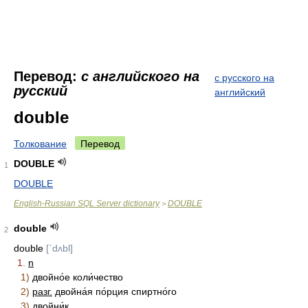
Перевод:
с английского на
с русского на
русский
английский
double
Толкование
Перевод
DOUBLE
1
DOUBLE
English-Russian SQL Server dictionary
DOUBLE
>
double
2
double
[ˊdʌbl]
1.
n
1)
двойно́е коли́чество
2)
разг.
двойна́я по́рция спиртно́го
3)
двойни́к