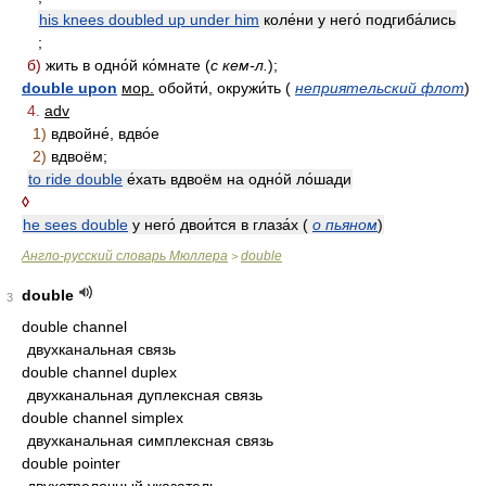
his knees doubled up under him
коле́ни у него́ подгиба́лись
;
б)
жить в одно́й ко́мнате (
с кем-л.
);
double upon
мор.
обойти́, окружи́ть (
неприятельский флот
)
4.
adv
1)
вдвойне́, вдво́е
2)
вдвоём;
to ride double
е́хать вдвоём на одно́й ло́шади
◊
he sees double
у него́ двои́тся в глаза́х (
о пьяном
)
Англо-русский словарь Мюллера
double
>
double
3
double channel
двухканальная связь
double channel duplex
двухканальная дуплексная связь
double channel simplex
двухканальная симплексная связь
double pointer