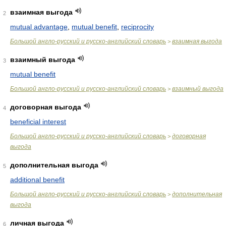
взаимная выгода
2
mutual advantage
,
mutual benefit
,
reciprocity
Большой англо-русский и русско-английский словарь
взаимная выгода
>
взаимный выгода
3
mutual benefit
Большой англо-русский и русско-английский словарь
взаимный выгода
>
договорная выгода
4
beneficial interest
Большой англо-русский и русско-английский словарь
договорная
>
выгода
дополнительная выгода
5
additional benefit
Большой англо-русский и русско-английский словарь
дополнительная
>
выгода
личная выгода
6