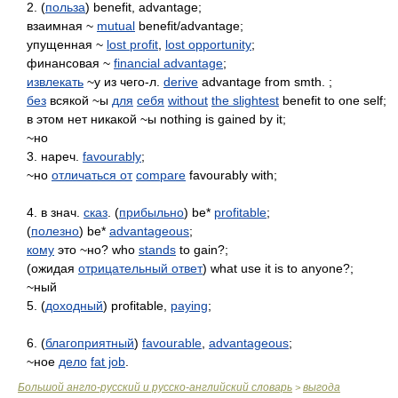
2. (
польза
) benefit, advantage;
взаимная ~
mutual
benefit/advantage;
упущенная ~
lost profit
,
lost opportunity
;
финансовая ~
financial advantage
;
извлекать
~у из чего-л.
derive
advantage from smth. ;
без
всякой ~ы
для
себя
without
the slightest
benefit to one self;
в этом нет никакой ~ы nothing is gained by it;
~но
3. нареч.
favourably
;
~но
отличаться от
compare
favourably with;
4. в знач.
сказ
. (
прибыльно
) be*
profitable
;
(
полезно
) be*
advantageous
;
кому
это ~но? who
stands
to gain?;
(ожидая
отрицательный ответ
) what use it is to anyone?;
~ный
5. (
доходный
) profitable,
paying
;
6. (
благоприятный
)
favourable
,
advantageous
;
~ное
дело
fat job
.
Большой англо-русский и русско-английский словарь
выгода
>