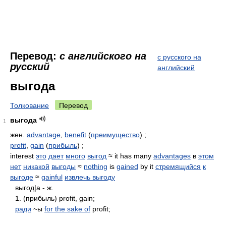
Перевод:
с английского на
с русского на
русский
английский
выгода
Толкование
Перевод
выгода
1
жен.
advantage
,
benefit
(
преимущество
) ;
profit
,
gain
(
прибыль
) ;
interest
это
дает
много
выгод
≈ it has many
advantages
в
этом
нет
никакой
выгоды
≈
nothing
is
gained
by it
стремящийся
к
выгоде
≈
gainful
извлечь выгоду
выгод|а - ж.
1. (прибыль) profit, gain;
ради
~ы
for the sake of
profit;