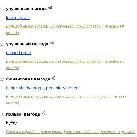
упущенная выгода
15
loss of profit
Большой англо-русский и русско-английский словарь
упущенная
>
выгода
упущенный выгода
16
missed profit
Большой англо-русский и русско-английский словарь
упущенный
>
выгода
финансовая выгода
17
financial advantage
,
pecuniary benefit
Большой англо-русский и русско-английский словарь
финансовая
>
выгода
польза, выгода
18
hyöty
Словарь корней и производных форм языка Идо с переводом на русский