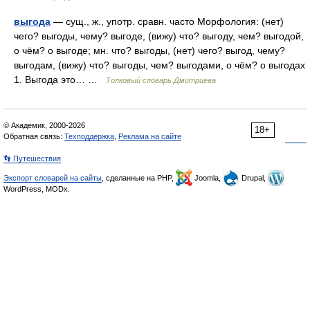
выгода
— сущ., ж., употр. сравн. часто Морфология: (нет)
чего? выгоды, чему? выгоде, (вижу) что? выгоду, чем? выгодой,
о чём? о выгоде; мн. что? выгоды, (нет) чего? выгод, чему?
выгодам, (вижу) что? выгоды, чем? выгодами, о чём? о выгодах
1. Выгода это… …
Толковый словарь Дмитриева
© Академик, 2000-2026
18+
Обратная связь:
Техподдержка
,
Реклама на сайте
👣 Путешествия
Экспорт словарей на сайты
, сделанные на PHP,
Joomla,
Drupal,
WordPress, MODx.