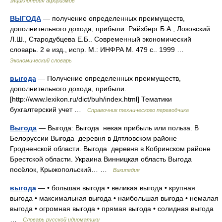
энциклопедия афоризмов
ВЫГОДА
— получение определенных преимуществ,
дополнительного дохода, прибыли. Райзберг Б.А., Лозовский
Л.Ш., Стародубцева Е.Б.. Современный экономический
словарь. 2 е изд., испр. М.: ИНФРА М. 479 с.. 1999 …
Экономический словарь
выгода
— Получение определенных преимуществ,
дополнительного дохода, прибыли.
[http://www.lexikon.ru/dict/buh/index.html] Тематики
бухгалтерский учет …
Справочник технического переводчика
Выгода
— Выгода: Выгода некая прибыль или польза. В
Белоруссии Выгода деревня в Дятловском районе
Гродненской области. Выгода деревня в Кобринском районе
Брестской области. Украина Винницкая область Выгода
посёлок, Крыжопольский… …
Википедия
выгода
— • большая выгода • великая выгода • крупная
выгода • максимальная выгода • наибольшая выгода • немалая
выгода • огромная выгода • прямая выгода • солидная выгода
…
Словарь русской идиоматики