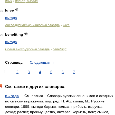
язык
польза, выгода
>
lurce
19
выгода
Англо-русский юридический словарь
lurce
>
benefiting
20
выгода
Новый англо-русский словарь
benefiting
>
Страницы
Следующая
→
1
2
3
4
5
6
7
См. также в других словарях:
выгода
— См. польза... Словарь русских синонимов и сходных
по смыслу выражений. под. ред. Н. Абрамова, М.: Русские
словари, 1999. выгода барыш, польза, прибыль, выручка,
доход; расчет, преимущество, интерес, корысть, понт, смысл,