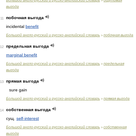
Большой англо-русский и русско-английский словарь
ощутимая
>
выгода
побочная выгода
11
incidental
benefit
Большой англо-русский и русско-английский словарь
побочная выгода
>
предельная выгода
12
marginal benefit
Большой англо-русский и русско-английский словарь
предельная
>
выгода
прямая выгода
13
sure gain
Большой англо-русский и русско-английский словарь
прямая выгода
>
собственная выгода
14
сущ.
self-interest
Большой англо-русский и русско-английский словарь
собственная
>
выгода