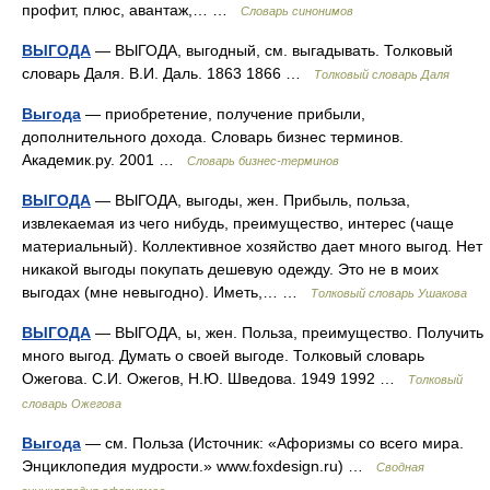
профит, плюс, авантаж,… …
Словарь синонимов
ВЫГОДА
— ВЫГОДА, выгодный, см. выгадывать. Толковый
словарь Даля. В.И. Даль. 1863 1866 …
Толковый словарь Даля
Выгода
— приобретение, получение прибыли,
дополнительного дохода. Словарь бизнес терминов.
Академик.ру. 2001 …
Словарь бизнес-терминов
ВЫГОДА
— ВЫГОДА, выгоды, жен. Прибыль, польза,
извлекаемая из чего нибудь, преимущество, интерес (чаще
материальный). Коллективное хозяйство дает много выгод. Нет
никакой выгоды покупать дешевую одежду. Это не в моих
выгодах (мне невыгодно). Иметь,… …
Толковый словарь Ушакова
ВЫГОДА
— ВЫГОДА, ы, жен. Польза, преимущество. Получить
много выгод. Думать о своей выгоде. Толковый словарь
Ожегова. С.И. Ожегов, Н.Ю. Шведова. 1949 1992 …
Толковый
словарь Ожегова
Выгода
— см. Польза (Источник: «Афоризмы со всего мира.
Энциклопедия мудрости.» www.foxdesign.ru) …
Сводная