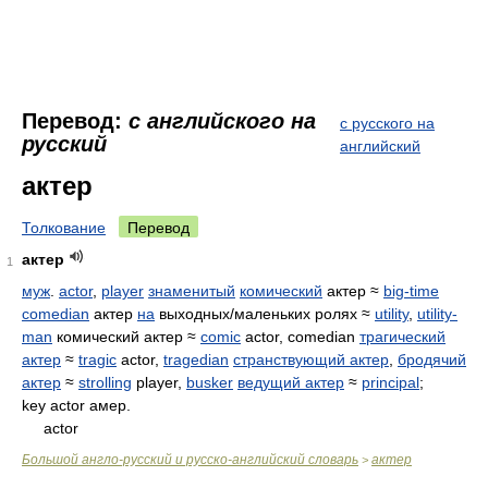
Перевод:
с английского на
с русского на
русский
английский
актер
Толкование
Перевод
актер
1
муж
.
actor
,
player
знаменитый
комический
актер ≈
big-time
comedian
актер
на
выходных/маленьких ролях ≈
utility
,
utility-
man
комический актер ≈
comic
actor, comedian
трагический
актер
≈
tragic
actor,
tragedian
странствующий актер
,
бродячий
актер
≈
strolling
player,
busker
ведущий актер
≈
principal
;
key actor амер.
actor
Большой англо-русский и русско-английский словарь
актер
>