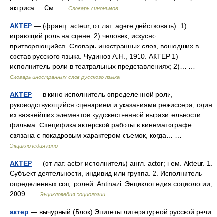
актриса. .. См …
Словарь синонимов
АКТЕР
— (франц. acteur, от лат. agere действовать). 1)
играющий роль на сцене. 2) человек, искусно
притворяющийся. Словарь иностранных слов, вошедших в
состав русского языка. Чудинов А.Н., 1910. АКТЕР 1)
исполнитель роли в театральных представлениях; 2)… …
Словарь иностранных слов русского языка
АКТЕР
— в кино исполнитель определенной роли,
руководствующийся сценарием и указаниями режиссера, один
из важнейших элементов художественной выразительности
фильма. Специфика актерской работы в кинематографе
связана с покадровым характером съемок, когда… …
Энциклопедия кино
АКТЕР
— (от лат. actor исполнитель) англ. actor; нем. Akteur. 1.
Субъект деятельности, индивид или группа. 2. Исполнитель
определенных соц. ролей. Antinazi. Энциклопедия социологии,
2009 …
Энциклопедия социологии
актер
— вычурный (Блок) Эпитеты литературной русской речи.