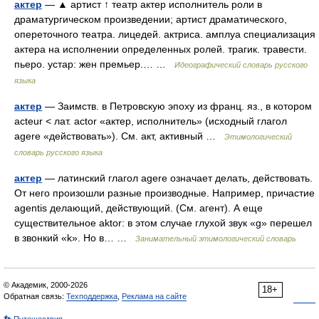
актер
— ▲ артист ↑ театр актер исполнитель роли в
драматургическом произведении; артист драматического,
опереточного театра. лицедей. актриса. амплуа специализация
актера на исполнении определенных ролей. трагик. травести.
пьеро. устар: жен премьер.… …
Идеографический словарь русского
языка
актер
— Заимств. в Петровскую эпоху из франц. яз., в котором
acteur < лат. actor «актер, исполнитель» (исходный глагол
agere «действовать»). См. акт, активный …
Этимологический
словарь русского языка
актер
— латинский глагол agere означает делать, действовать.
От него произошли разные производные. Например, причастие
agentis делающий, действующий. (См. агент). А еще
существительное aktor: в этом случае глухой звук «g» перешел
в звонкий «k». Но в… …
Занимательный этимологический словарь
© Академик, 2000-2026
18+
Обратная связь:
Техподдержка
,
Реклама на сайте