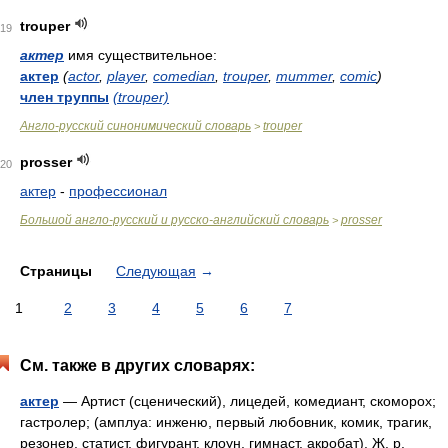
trouper
19
актер
имя существительное:
актер
(
actor
,
player
,
comedian
,
trouper
,
mummer
,
comic
)
член труппы
(trouper)
Англо-русский синонимический словарь
trouper
>
prosser
20
актер
-
профессионал
Большой англо-русский и русско-английский словарь
prosser
>
Страницы
Следующая
→
1
2
3
4
5
6
7
См. также в других словарях:
актер
— Артист (сценический), лицедей, комедиант, скоморох;
гастролер; (амплуа: инженю, первый любовник, комик, трагик,
резонер, статист, фигурант, клоун, гимнаст, акробат). Ж. р.