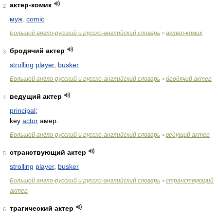
актер-комик
2
муж
.
comic
Большой англо-русский и русско-английский словарь
актер-комик
>
бродячий актер
3
strolling
player
,
busker
Большой англо-русский и русско-английский словарь
бродячий актер
>
ведущий актер
4
principal
;
key
actor
амер.
Большой англо-русский и русско-английский словарь
ведущий актер
>
странствующий актер
5
strolling
player
,
busker
Большой англо-русский и русско-английский словарь
странствующий
>
актер
трагический актер
6