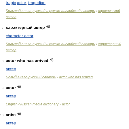
tragic
actor
,
tragedian
Большой англо-русский и русско-английский словарь
трагический
>
актер
характерный актер
7
character actor
Большой англо-русский и русско-английский словарь
характерный
>
актер
actor who has arrived
8
актер
Новый англо-русский словарь
actor who has arrived
>
actor
9
актер
English-Russian media dictionary
actor
>
artist
10
актер