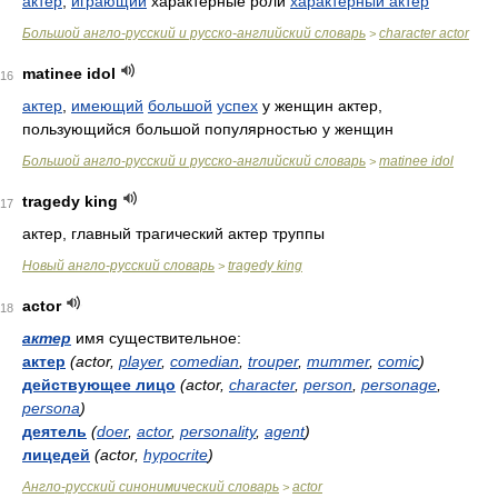
актер
,
играющий
характерные роли
характерный актер
Большой англо-русский и русско-английский словарь
character actor
>
matinee idol
16
актер
,
имеющий
большой
успех
у женщин актер,
пользующийся большой популярностью у женщин
Большой англо-русский и русско-английский словарь
matinee idol
>
tragedy king
17
актер, главный трагический актер труппы
Новый англо-русский словарь
tragedy king
>
actor
18
актер
имя существительное:
актер
(actor,
player
,
comedian
,
trouper
,
mummer
,
comic
)
действующее лицо
(actor,
character
,
person
,
personage
,
persona
)
деятель
(
doer
,
actor
,
personality
,
agent
)
лицедей
(actor,
hypocrite
)
Англо-русский синонимический словарь
actor
>