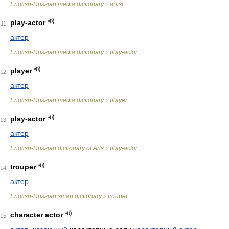
English-Russian media dictionary
artist
>
play-actor
11
актер
English-Russian media dictionary
play-actor
>
player
12
актер
English-Russian media dictionary
player
>
play-actor
13
актер
English-Russian dictionary of Arts
play-actor
>
trouper
14
актер
English-Russian smart dictionary
trouper
>
character actor
15